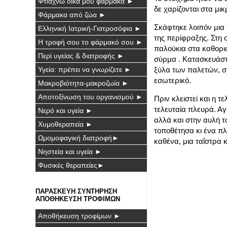
Φτιάχνω δικά μου φάρμακα ►
δε χαρίζονται στα μι
Φάρμακα από ζώα ►
Σκάφτηκε λοιπόν μια 
Ελληνική Ιατρική-Γιατροσόφια ►
της περίφραξης. Στη
Η τροφή σου το φάρμακό σου ►
παλούκια στα καθορι
Περί υγείας & διατροφής ►
σύρμα . Κατασκευάστη
Υγεία: πρέπει να γνωρίζετε ►
ξύλα των παλετών, σχ
εσωτερικό.
Μακροβιότητα-μακροζωία ►
Αποτοξίνωση του οργανισμού ►
Πριν κλειστεί και η τ
τελευταία πλευρά. Αγ
Νερό και υγεία ►
αλλά και στην αυλή τ
Χυμοθεραπεία ►
τοποθέτησα κι ένα π
Ωμομοφαγική διατροφή►
καθένα, μια ταΐστρα κ
Νηστεία και υγεία ►
Φυσικές θεραπείες►
ΠΑΡΑΣΚΕΥΗ ΣΥΝΤΗΡΗΣΗ
ΑΠΟΘΗΚΕΥΣΗ ΤΡΟΦΙΜΩΝ
Αποθήκευση τροφίμων ►