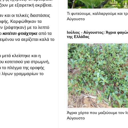
ουν με εξαιρετική ακρίβεια.
Τι φυτεύουμε, καλλιεργούμε και τ
και οι τελικές διαστάσεις
Αύγουστο
καφής. Καρφώθηκαν τα
ν (ράφτηκαν) με το λεπτό
Ιούλιος - Αύγουστος: Άγρια φαγώ
Το
κοτέτσι φτιάχτηκε
από τα
της Ελλάδας
ιμένου να αερίζεται καλά το
 μετά κλείστηκε και η
ου κοτετσιού για στρωμνή,
ό το πλέγμα της οροφής
α λίγων γραμμαρίων το
Άγρια χόρτα που μαζεύουμε τον Ιο
Αύγουστο