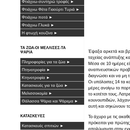
Φτιάχνω-συντηρώ τροφές ►
Φτιάχνω Φέτα Γιαούρτι Τυριά ►
Φτιάχνω ποτά ►
Φτιάχνω Γλυκά ►
Η φτωχή κουζίνα ►
ΤΑ ΖΩΑ-ΟΙ ΜΕΛΛΙΣΕΣ-ΤΑ
Έψαξα αρκετά και βρ
ΨΑΡΙΑ
ταχείας ανάπτυξης κα
Πληροφορίες για τα ζώα ►
Μέσα σε 10 ημέρες εί
αναπνευστικών προβλ
Πτηνοτροφία ►
διαγνώσει και να μη 
Κτηνοτροφία ►
Οι υπόλοιπες 14 τα κ
Κατασκευές για τα ζώα ►
μέρες ανοίγω το πορ
Μελισσοκομία ►
το κοτέτσι τους. Λατ
κουνουπιδιών, λάχαν
Θάλασσα Ψάρια και Ψάρεμα ►
αυτή και σηκώνουν τα
ΚΑΤΑΣΚΕΥΕΣ
Το άχυρο με τις ακαθ
πρόκειται για πρώτης
Κατασκευές σπιτιών ►
απολύμανση στην εγκα