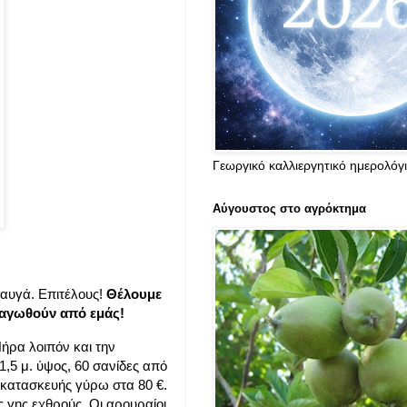
Γεωργικό καλλιεργητικό ημερολόγ
Αύγουστος στο αγρόκτημα
 αυγά. Επιτέλους!
Θέλουμε
 φαγωθούν από εμάς!
Πήρα λοιπόν και την
,5 μ. ύψος, 60 σανίδες από
 κατασκευής γύρω στα 80 €.
ς γης εχθρούς. Οι αρουραίοι