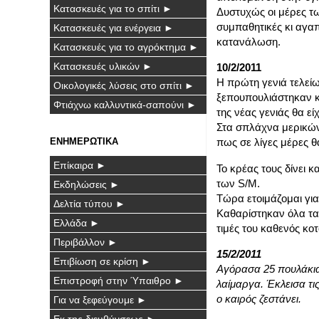
Κατασκευές για το σπίτι ►
Δυστυχώς οι μέρες τω
συμπαθητικές κι αγα
Κατασκευές για ενέργεια ►
κατανάλωση.
Κατασκευές για το αγρόκτημα ►
Κατασκευές υλικών ►
10/2/2011
Η πρώτη γενιά τελείω
Οικολογικές λύσεις στο σπίτι ►
ξεπουπουλιάστηκαν κ
Φτιάχνω καλλυντικά-σαπούνι ►
της νέας γενιάς θα ε
Στα σπλάχνα μερικών
ΕΝΗΜΕΡΩΤΙΚΑ
πως σε λίγες μέρες θα
Επίκαιρα ►
Το κρέας τους δίνει
των S/M.
Εκδηλώσεις ►
Τώρα ετοιμάζομαι για
Δελτία τύπου ►
Καθαρίστηκαν όλα τα 
Ελλάδα ►
τιμές του καθενός κο
Περιβάλλον ►
15/2/2011
Επιβίωση σε κρίση ►
Αγόρασα 25 πουλάκια
Επιστροφή στην Ύπαιθρο ►
λαίμαργα. Έκλεισα τι
ο καιρός ζεστάνει.
Για να ξεφεύγουμε ►
Εκ της διευθύνσεως ►