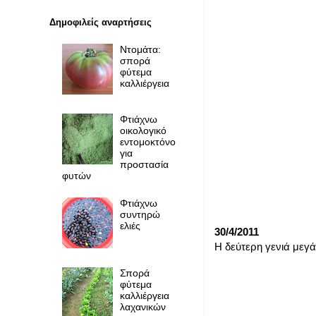
Δημοφιλείς αναρτήσεις
Ντομάτα:
σπορά
φύτεμα
καλλιέργεια
Φτιάχνω
οικολογικό
εντομοκτόνο
για
προστασία
φυτών
Φτιάχνω
συντηρώ
ελιές
30/4/2011
Η δεύτερη γενιά μεγάλ
Σπορά
φύτεμα
καλλιέργεια
λαχανικών