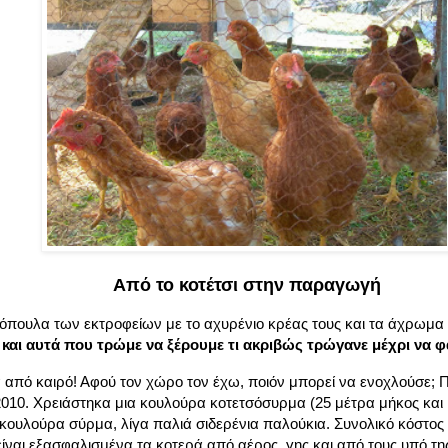
Από το κοτέτσι στην παραγωγή
τόπουλα των εκτροφείων με το αχυρένιo κρέας τους και τα άχρωμα
ε και αυτά που τρώμε να ξέρουμε τι ακριβώς τρώγανε μέχρι να
α από καιρό! Αφού τον χώρο τον έχω, ποιόν μπορεί να ενοχλούσε; 
10. Χρειάστηκα μια κουλούρα κοτετσόσυρμα (25 μέτρα μήκος και 1
 κουλούρα σύρμα, λίγα παλιά σιδερένια παλούκια. Συνολικό κόστος
είναι εξασφαλισμένα τα κοτερά από αέρος, γης και από τους υπό τη