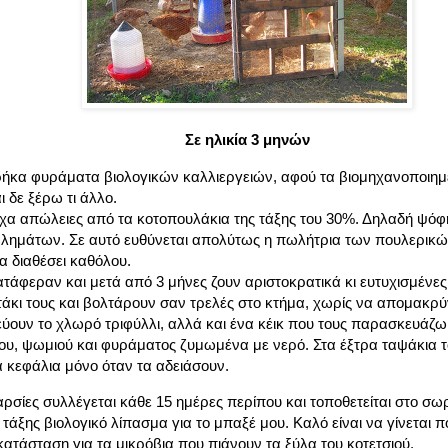
Σε ηλικία 3 μηνών
ήκα φυράματα βιολογικών καλλιεργειών, αφού τα βιομηχανοποιημ
ι δε ξέρω τι άλλο.
χα απώλειες από τα κοτοπουλάκια της τάξης του 30%. Δηλαδή ψόφη
ημάτων. Σε αυτό ευθύνεται απολύτως η πωλήτρια των πουλερικών,
τα διαθέσει καθόλου.
ατάφεραν και μετά από 3 μήνες ζουν αριστοκρατικά κι ευτυχισμένες
τάκι τους και βολτάρουν σαν τρελές στο κτήμα, χωρίς να απομακρ
ρεύουν το χλωρό τριφύλλι, αλλά και ένα κέικ που τους παρασκευά
ου, ψωμιού και φυράματος ζυμωμένα με νερό. Στα έξτρα ταψάκια τ
 κεφάλια μόνο όταν τα αδειάσουν.
αρσίες συλλέγεται κάθε 15 ημέρες περίπου και τοποθετείται στο σω
 τάξης βιολογικό λίπασμα για το μπαξέ μου. Καλό είναι να γίνεται π
τάσταση για τα μικρόβια που πιάνουν τα ξύλα του κοτετσιού.