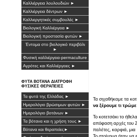
Καλλιέργεια λουλουδιών ►
Καλλιέργεια δέντρων ►
Καλλιεργητικές συμβουλές ►
Βιολογική Καλλιέργεια ►
Βιολογική προστασία φυτών ►
Έντομα στο βιολογικό περιβόλι
►
Φυσική καλλιέργεια-permaculture
Αγρότες και Καλλιέργειες ►
ΦΥΤΑ ΒΟΤΑΝΑ ΔΙΑΤΡΟΦΗ
ΦΥΣΙΚΕΣ ΘΕΡΑΠΕΙΕΣ
Τα φυτά της Ελλάδας ►
Τα σιχαθήκαμε τα κο
Ημερολόγιο βρώσιμων φυτών ►
να ξέρουμε τι τρώμ
Ημερολόγιο βοτάνων ►
Το κοτετσάκι το ήθελ
Τα βότανα και η χρήση τους ►
απόφαση αρχές του 20
παλέτες, καρφιά, μια
Βότανα και θεραπείες►
Το στοίχημα ήταν να 