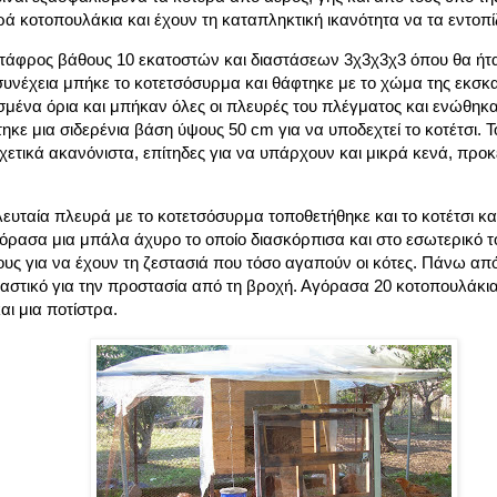
κρά κοτοπουλάκια και έχουν τη καταπληκτική ικανότητα να τα εντοπίζ
τάφρος βάθους 10 εκατοστών και διαστάσεων 3χ3χ3χ3 όπου θα ήταν 
 συνέχεια μπήκε το κοτετσόσυρμα και θάφτηκε με το χώμα της εκσ
σμένα όρια και μπήκαν όλες οι πλευρές του πλέγματος και ενώθηκα
κε μια σιδερένια βάση ύψους 50 cm για να υποδεχτεί το κοτέτσι. 
ετικά ακανόνιστα, επίτηδες για να υπάρχουν και μικρά κενά, προκε
ελευταία πλευρά με το κοτετσόσυρμα τοποθετήθηκε και το κοτέτσι και
όρασα μια μπάλα άχυρο το οποίο διασκόρπισα και στο εσωτερικό τ
ους για να έχουν τη ζεστασιά που τόσο αγαπούν οι κότες. Πάνω απ
λαστικό για την προστασία από τη βροχή. Αγόρασα 20 κοτοπουλάκι
αι μια ποτίστρα.