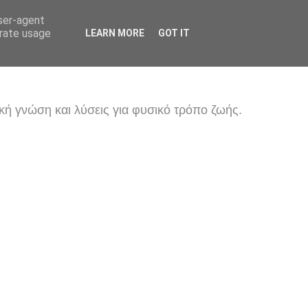
user-agent
erate usage
LEARN MORE
GOT IT
κή γνώση και λύσεις για φυσικό τρόπο ζωής.