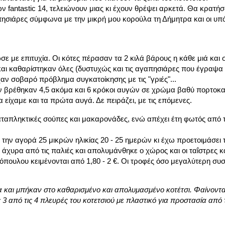
ν fantastic 14, τελειώνουν μιας κι έχουν θρέψει αρκετά. Θα κρατήσ
πησιάρες σύμφωνα με την μικρή μου κορούλα τη Δήμητρα και οι υπ
σε με επιτυχία. Οι κότες πέρασαν τα 2 κιλά βάρους η κάθε μιά και
αι καθαρίστηκαν όλες (δυστυχώς και τις αγαπησιάρες που έγραψα
ίχαν σοβαρό πρόβλημα συγκατοίκησης με τις "γριές"...
 βρέθηκαν 4,5 ακόμα και 6 κρόκοι αυγών σε χρώμα βαθύ πορτοκα
 είχαμε και τα πρώτα αυγά. Δε πειράζει, με τις επόμενες.
 καταπληκτικές σούπες και μακαρονάδες, ενώ απέχει έτη φωτός από
 την αγορά 25 μικρών ηλικίας 20 - 25 ημερών κι έχω προετοιμάσει 
άχυρα από τις παλιές και απολυμάνθηκε ο χώρος και οι ταΐστρες κα
τόπουλου κειμένονται από 1,80 - 2 €. Οι τροφές όσο μεγαλύτερη συ
 και μπήκαν στο καθαρισμένο και απολυμασμένο κοτέτσι. Φαίνονται
ς 3 από τις 4 πλευρές του κοτετσιού με πλαστικό για προστασία από