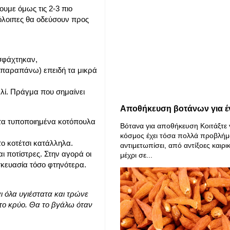
ουμε όμως τις 2-3 πιο
όλοιπες θα οδεύσουν προς
 σφάχτηκαν,
 παραπάνω) επειδή τα μικρά
λί. Πράγμα που σημαίνει
Αποθήκευση βοτάνων για έ
 τα τυποποιημένα κοτόπουλα
Βότανα για αποθήκευση Κοιτάξτε 
κόσμος έχει τόσα πολλά προβλήμ
το κοτέτσι κατάλληλα.
αντιμετωπίσει, από αντίξοες καιρι
ι ποτίστρες. Στην αγορά οι
μέχρι σε...
σκευασία τόσο φτηνότερα.
 όλα υγιέστατα και τρώνε
 το κρύο. Θα το βγάλω όταν