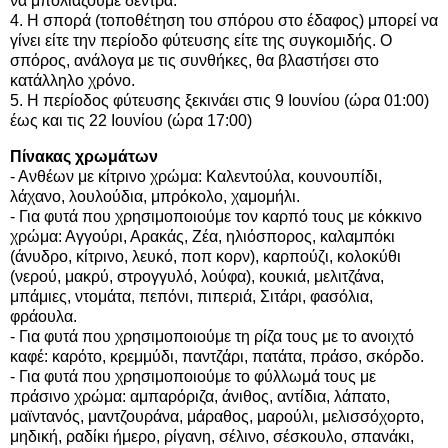
να μπολιάζουμε δέντρα.
4. Η σπορά (τοποθέτηση του σπόρου στο έδαφος) μπορεί να
γίνει είτε την περίοδο φύτευσης είτε της συγκομιδής. Ο
σπόρος, ανάλογα με τις συνθήκες, θα βλαστήσει στο
κατάλληλο χρόνο.
5. Η περίοδος φύτευσης ξεκινάει στις 9 Ιουνίου (ώρα 01:00)
έως και τις 22 Ιουνίου (ώρα 17:00)
Πίνακας χρωμάτων
- Ανθέων με κίτρινο χρώμα: Καλεντούλα, κουνουπίδι,
λάχανο, λουλούδια, μπρόκολο, χαμομήλι.
- Για φυτά που χρησιμοποιούμε τον καρπό τους με κόκκινο
χρώμα: Αγγούρι, Αρακάς, Ζέα, ηλιόσπορος, καλαμπόκι
(άνυδρο, κίτρινο, λευκό, ποπ κορν), καρπούζι, κολοκύθι
(νερού, μακρύ, στρογγυλό, λούφα), κουκιά, μελιτζάνα,
μπάμιες, ντομάτα, πεπόνι, πιπεριά, Σιτάρι, φασόλια,
φράουλα.
- Για φυτά που χρησιμοποιούμε τη ρίζα τους με το ανοιχτό
καφέ: καρότο, κρεμμύδι, παντζάρι, πατάτα, πράσο, σκόρδο.
- Για φυτά που χρησιμοποιούμε το φύλλωμά τους με
πράσινο χρώμα: αμπαρόριζα, άνιθος, αντίδια, λάπατο,
μαϊντανός, μαντζουράνα, μάραθος, μαρούλι, μελισσόχορτο,
μηδική, ραδίκι ήμερο, ρίγανη, σέλινο, σέσκουλο, σπανάκι,