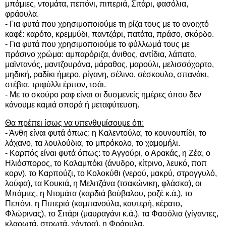
μπάμιες, ντομάτα, πεπόνι, πιπεριά, Σιτάρι, φασόλια,
φράουλα.
- Για φυτά που χρησιμοποιούμε τη ρίζα τους με το ανοιχτό
καφέ: καρότο, κρεμμύδι, παντζάρι, πατάτα, πράσο, σκόρδο.
- Για φυτά που χρησιμοποιούμε το φύλλωμά τους με
πράσινο χρώμα: αμπαρόριζα, άνιθος, αντίδια, λάπατο,
μαϊντανός, μαντζουράνα, μάραθος, μαρούλι, μελισσόχορτο,
μηδική, ραδίκι ήμερο, ρίγανη, σέλινο, σέσκουλο, σπανάκι,
στέβια, τριφύλλι έρπον, τσάι.
- Με το σκούρο ραφ είναι οι δυσμενείς ημέρες όπου δεν
κάνουμε καμιά σπορά ή μεταφύτευση.
Θα πρέπει ίσως να υπενθυμίσουμε ότι:
- Άνθη είναι φυτά όπως: η Καλεντούλα, το κουνουπίδι, το
λάχανο, τα λουλούδια, το μπρόκολο, το χαμομήλι.
- Καρπός είναι φυτά όπως: το Αγγούρι, ο Αρακάς, η Ζέα, ο
Ηλιόσπορος, το Καλαμπόκι (άνυδρο, κίτρινο, λευκό, ποπ
κορν), το Καρπούζι, το Κολοκύθι (νερού, μακρύ, στρογγυλό,
λούφα), τα Κουκιά, η Μελιτζάνα (τσακώνικη, φλάσκα), οι
Μπάμιες, η Ντομάτα (καρδιά βούβαλου, ροζέ κ.ά.), το
Πεπόνι, η Πιπεριά (καμπανούλα, καυτερή, κέρατο,
Φλώρινας), το Σιτάρι (μαυραγάνι κ.ά.), τα Φασόλια (γίγαντες,
κλαρωτά, στρωτά, χάντρα), η Φράουλα.