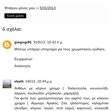
Φτιάχνω μόνος μου
at
5/31/2013
Κοινή χρήση
6 σχόλια:
gregogr81
31/5/13, 10:42 π.μ.
Μήπως υπάρχει υπόμνημα για τους χρωματικούς κώδικες;
Ευχαριστώ!
Απάντηση
ekath
1/6/13, 10:44 μ.μ.
Ανθέων με κίτρινο χρώμα (: Καλεντούλα, κουνουπίδι,
λάχανο, λουλούδια, μπρόκολο, χαμομήλi).
Για φυτά που χρησιμοποιούμε τον καρπό τους με κόκκινο
χρώμα (: Αγγούρι, Αρακάς, Ζέα, ηλιόσπορος, καλαμπόκι
(άνυδρο, κίτρινο, λευκό, ποπ κορν), καρπούζι, κολοκύθι