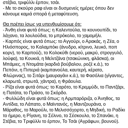
στέβια, τριφύλλι έρπον, τσάι.
- Με το σκούρο ραφ είναι οι δυσμενείς ημέρες όπου δεν
κάνουμε καμιά σπορά ή μεταφύτευση.
Θα πρέπει ίσως να υπενθυμίσουμε ότι:
- Άνθη είναι φυτά όπως: η Καλεντούλα, το κουνουπίδι, το
λάχανο, τα λουλούδια, το μπρόκολο, το χαμομήλι.
- Καρπός είναι φυτά όπως: το Αγγούρι, ο Αρακάς, η Ζέα, ο
Ηλιόσπορος, το Καλαμπόκι (άνυδρο, κίτρινο, λευκό, ποπ
κορν), το Καρπούζι, το Κολοκύθι (νερού, μακρύ, στρογγυλό,
λούφα), τα Κουκιά, η Μελιτζάνα (τσακώνικη, φλάσκα), οι
Μπάμιες, η Ντομάτα (καρδιά βούβαλου, ροζέ κ.ά.), το
Πεπόνι, η Πιπεριά (καμπανούλα, καυτερή, κέρατο,
Φλώρινας), το Σιτάρι (μαυραγάνι κ.ά.), τα Φασόλια (γίγαντες,
κλαρωτά, στρωτά, χάντρα), η Φράουλα.
- Ρίζα είναι φυτά όπως: το Καρότο, το Κρεμμύδι, το Παντζάρι,
η Πατάτα, το Πράσο, το Σκόρδο.
- Φυλλώδη είναι φυτά όπως: η Αρμπαρόριζα, ο Άνηθος, τα
Αντίδια, το Λάπατο, ο Μαϊντανός, η Μαντζουράνα, ο
Μάραθος, το Μαρούλι, το Μελισσόχορτο, η Μηδική, το Ραδίκι
το ήμερο, η Ρίγανη, το Σέλινο, το Σέσκουλο, το Σπανάκι, η
Στέβια, το Τριφύλλι το έρπον, Το Τσάι (Αγράφων, βουνού).