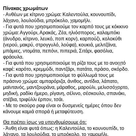
Πίνακας χρωμάτων
- Ανθέων με κίτρινο χρώμα: Καλεντούλα, κουνουπίδι,
λάχανο, λουλούδια, μπρόκολο, χαμομήλι.
- Για φυτά που χρησιμοποιούμε τον καρπό τους με κόκκινο
χρώμα: Αγγούρι, Αρακάς, Ζέα, ηλιόσπορος, καλαμπόκι
(άνυδρο, κίτρινο, λευκό, ποπ κορν), καρπούζι, κολοκύθι
(νερού, μακρύ, στρογγυλό, λούφα), κουκιά, μελιτζάνα,
μπάμιες, ντομάτα, πεπόνι, πιπεριά, Σιτάρι, φασόλια,
φράουλα.
- Για φυτά που χρησιμοποιούμε τη ρίζα τους με το ανοιχτό
καφέ: καρότο, κρεμμύδι, παντζάρι, πατάτα, πράσο, σκόρδο.
- Για φυτά που χρησιμοποιούμε το φύλλωμά τους με
πράσινο χρώμα: αμπαρόριζα, άνιθος, αντίδια, λάπατο,
μαϊντανός, μαντζουράνα, μάραθος, μαρούλι, μελισσόχορτο,
μηδική, ραδίκι ήμερο, ρίγανη, σέλινο, σέσκουλο, σπανάκι,
στέβια, τριφύλλι έρπον, τσάι.
- Με το σκούρο ραφ είναι οι δυσμενείς ημέρες όπου δεν
κάνουμε καμιά σπορά ή μεταφύτευση.
Θα πρέπει ίσως να υπενθυμίσουμε ότι:
- Άνθη είναι φυτά όπως: η Καλεντούλα, το κουνουπίδι, το
λάχανο, τα λουλούδια, το μπρόκολο, το χαμομήλι.