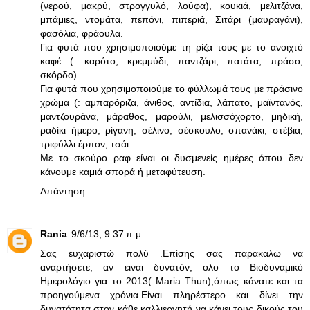
(νερού, μακρύ, στρογγυλό, λούφα), κουκιά, μελιτζάνα,
μπάμιες, ντομάτα, πεπόνι, πιπεριά, Σιτάρι (μαυραγάνι),
φασόλια, φράουλα.
Για φυτά που χρησιμοποιούμε τη ρίζα τους με το ανοιχτό
καφέ (: καρότο, κρεμμύδι, παντζάρι, πατάτα, πράσο,
σκόρδο).
Για φυτά που χρησιμοποιούμε το φύλλωμά τους με πράσινο
χρώμα (: αμπαρόριζα, άνιθος, αντίδια, λάπατο, μαϊντανός,
μαντζουράνα, μάραθος, μαρούλι, μελισσόχορτο, μηδική,
ραδίκι ήμερο, ρίγανη, σέλινο, σέσκουλο, σπανάκι, στέβια,
τριφύλλι έρπον, τσάι.
Με το σκούρο ραφ είναι οι δυσμενείς ημέρες όπου δεν
κάνουμε καμιά σπορά ή μεταφύτευση.
Απάντηση
Rania
9/6/13, 9:37 π.μ.
Σας ευχαριστώ πολύ .Επίσης σας παρακαλώ να
αναρτήσετε, αν ειναι δυνατόν, ολο το Βιοδυναμικό
Ημερολόγιο για το 2013( Maria Thun),όπως κάνατε και τα
προηγούμενα χρόνια.Είναι πληρέστερο και δίνει την
δυνατότητα στον κάθε καλλιεργητή να κάνει τους δικούς του