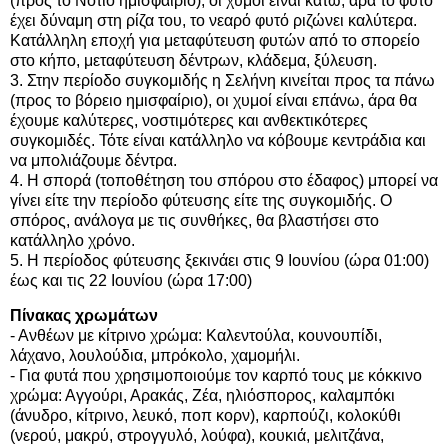
(προς το Νότιο ημισφαίριο), οι χυμοί είναι κάτω, άρα το φυτό
έχει δύναμη στη ρίζα του, το νεαρό φυτό ριζώνει καλύτερα.
Κατάλληλη εποχή για μεταφύτευση φυτών από το σπορείο
στο κήπο, μεταφύτευση δέντρων, κλάδεμα, ξύλευση.
3. Στην περίοδο συγκομιδής η Σελήνη κινείται προς τα πάνω
(προς το βόρειο ημισφαίριο), οι χυμοί είναι επάνω, άρα θα
έχουμε καλύτερες, νοστιμότερες και ανθεκτικότερες
συγκομιδές. Τότε είναι κατάλληλο να κόβουμε κεντράδια και
να μπολιάζουμε δέντρα.
4. Η σπορά (τοποθέτηση του σπόρου στο έδαφος) μπορεί να
γίνει είτε την περίοδο φύτευσης είτε της συγκομιδής. Ο
σπόρος, ανάλογα με τις συνθήκες, θα βλαστήσει στο
κατάλληλο χρόνο.
5. Η περίοδος φύτευσης ξεκινάει στις 9 Ιουνίου (ώρα 01:00)
έως και τις 22 Ιουνίου (ώρα 17:00)
Πίνακας χρωμάτων
- Ανθέων με κίτρινο χρώμα: Καλεντούλα, κουνουπίδι,
λάχανο, λουλούδια, μπρόκολο, χαμομήλι.
- Για φυτά που χρησιμοποιούμε τον καρπό τους με κόκκινο
χρώμα: Αγγούρι, Αρακάς, Ζέα, ηλιόσπορος, καλαμπόκι
(άνυδρο, κίτρινο, λευκό, ποπ κορν), καρπούζι, κολοκύθι
(νερού, μακρύ, στρογγυλό, λούφα), κουκιά, μελιτζάνα,