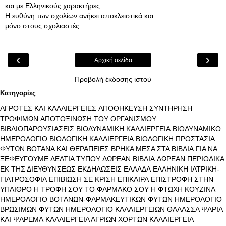
και με Ελληνικούς χαρακτήρες.
Η ευθύνη των σχολίων ανήκει αποκλειστικά και
μόνο στους σχολιαστές.
‹
›
Αρχική σελίδα
Προβολή έκδοσης ιστού
Κατηγορίες
ΑΓΡΟΤΕΣ ΚΑΙ ΚΑΛΛΙΕΡΓΕΙΕΣ
ΑΠΟΘΗΚΕΥΣΗ ΣΥΝΤΗΡΗΣΗ
ΤΡΟΦΙΜΩΝ
ΑΠΟΤΟΞΙΝΩΣΗ ΤΟΥ ΟΡΓΑΝΙΣΜΟΥ
ΒΙΒΛΙΟΠΑΡΟΥΣΙΑΣΕΙΣ
ΒΙΟΔΥΝΑΜΙΚΗ ΚΑΛΛΙΕΡΓΕΙΑ
ΒΙΟΔΥΝΑΜΙΚΟ
ΗΜΕΡΟΛΟΓΙΟ
ΒΙΟΛΟΓΙΚΗ ΚΑΛΛΙΕΡΓΕΙΑ
ΒΙΟΛΟΓΙΚΗ ΠΡΟΣΤΑΣΙΑ
ΦΥΤΩΝ
ΒΟΤΑΝΑ ΚΑΙ ΘΕΡΑΠΕΙΕΣ
ΒΡΗΚΑ ΜΕΣΑ ΣΤΑ ΒΙΒΛΙΑ
ΓΙΑ ΝΑ
ΞΕΦΕΥΓΟΥΜΕ
ΔΕΛΤΙΑ ΤΥΠΟΥ
ΔΩΡΕΑΝ ΒΙΒΛΙΑ
ΔΩΡΕΑΝ ΠΕΡΙΟΔΙΚΑ
ΕΚ ΤΗΣ ΔΙΕΥΘΥΝΣΕΩΣ
ΕΚΔΗΛΩΣΕΙΣ
ΕΛΛΑΔΑ
ΕΛΛΗΝΙΚΗ ΙΑΤΡΙΚΗ-
ΓΙΑΤΡΟΣΟΦΙΑ
ΕΠΙΒΙΩΣΗ ΣΕ ΚΡΙΣΗ
ΕΠΙΚΑΙΡΑ
ΕΠΙΣΤΡΟΦΗ ΣΤΗΝ
ΥΠΑΙΘΡΟ
Η ΤΡΟΦΗ ΣΟΥ ΤΟ ΦΑΡΜΑΚΟ ΣΟΥ
Η ΦΤΩΧΗ ΚΟΥΖΙΝΑ
ΗΜΕΡΟΛΟΓΙΟ ΒΟΤΑΝΩΝ-ΦΑΡΜΑΚΕΥΤΙΚΩΝ ΦΥΤΩΝ
ΗΜΕΡΟΛΟΓΙΟ
ΒΡΩΣΙΜΩΝ ΦΥΤΩΝ
ΗΜΕΡΟΛΟΓΙΟ ΚΑΛΛΙΕΡΓΕΙΩΝ
ΘΑΛΑΣΣΑ ΨΑΡΙΑ
ΚΑΙ ΨΑΡΕΜΑ
ΚΑΛΛΙΕΡΓΕΙΑ ΑΓΡΙΩΝ ΧΟΡΤΩΝ
ΚΑΛΛΙΕΡΓΕΙΑ