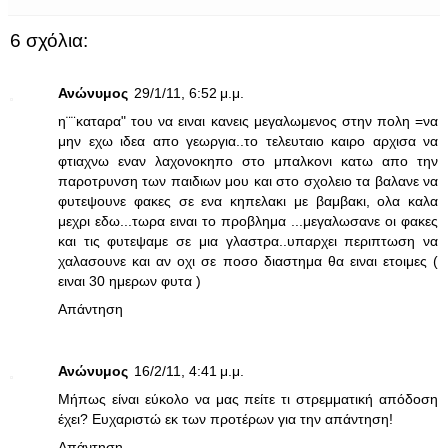
6 σχόλια:
Ανώνυμος
29/1/11, 6:52 μ.μ.
η¨¨καταρα" του να ειναι κανεις μεγαλωμενος στην πολη =να
μην εχω ιδεα απο γεωργια..το τελευταιο καιρο αρχισα να
φτιαχνω εναν λαχονοκηπο στο μπαλκονι κατω απο την
παροτρυνση των παιδιων μου και στο σχολειο τα βαλανε να
φυτεψουνε φακες σε ενα κηπελακι με βαμβακι, ολα καλα
μεχρι εδω...τωρα ειναι το προβλημα ...μεγαλωσανε οι φακες
και τις φυτεψαμε σε μια γλαστρα..υπαρχει περιπτωση να
χαλασουνε και αν οχι σε ποσο διαστημα θα ειναι ετοιμες (
ειναι 30 ημερων φυτα )
Απάντηση
Ανώνυμος
16/2/11, 4:41 μ.μ.
Μήπως είναι εύκολο να μας πείτε τι στρεμματική απόδοση
έχει? Ευχαριστώ εκ των προτέρων για την απάντηση!
Απάντηση