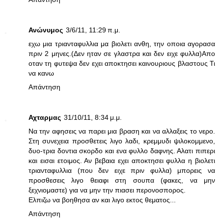
Ανώνυμος
3/6/11, 11:29 π.μ.
εχω μια τριανταφυλλια μα βιολετι ανθη, την οποια αγορασα
πριν 2 μηνες.(Δεν ηταν σε γλαστρα και δεν ειχε φυλλα)Απο
οταν τη φυτεψα δεν εχει αποκτησει καινουριους βλαστους Τι
να κανω
Απάντηση
Αχταρμας
31/10/11, 8:34 μ.μ.
Να την αφησεις να παρει μια βραση και να αλλαξεις το νερο.
Στη συνεχεια προσθετεις λιγο λαδι, κρεμμυδι ψιλοκομμενο,
δυο-τρια δοντια σκορδο και ενα φυλλο δαφνης. Αλατι πιπερι
και εισαι ετοιμος. Αν βεβαια εχει αποκτησει φυλλα η βιολετι
τριανταφυλλια (που δεν ειχε πριν φυλλα) μπορεις να
προσθεσεις λιγο θειαφι στη σουπα (φακες, να μην
ξεχνιομαστε) για να μην την πιασει περονοσπορος.
Ελπιζω να βοηθησα αν και λιγο εκτος θεματος...
Απάντηση