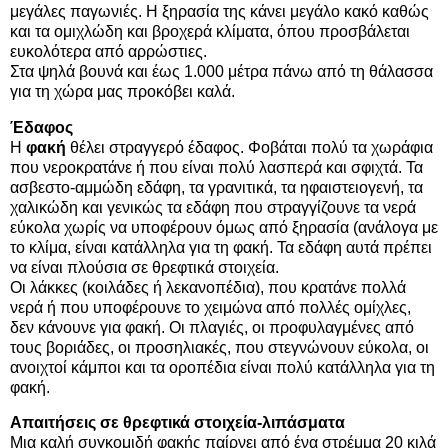
μεγάλες παγωνιές. Η ξηρασία της κάνει μεγάλο κακό καθώς
και τα ομιχλώδη και βροχερά κλίματα, όπου προσβάλεται
ευκολότερα από αρρώστιες.
Στα ψηλά βουνά και έως 1.000 μέτρα πάνω από τη θάλασσα
για τη χώρα μας προκόβει καλά.
Έδαφος
Η
φακή
θέλει στραγγερό έδαφος. Φοβάται πολύ τα χωράφια
που νεροκρατάνε ή που είναι πολύ λασπερά και σφιχτά. Τα
ασβεστο-αμμώδη εδάφη, τα γρανιτικά, τα ηφαιστειογενή, τα
χαλικώδη και γενικώς τα εδάφη που στραγγίζουνε τα νερά
εύκολα χωρίς να υποφέρουν όμως από ξηρασία (ανάλογα με
το κλίμα, είναι κατάλληλα για τη φακή. Τα εδάφη αυτά πρέπει
να είναι πλούσια σε θρεφτικά στοιχεία.
Οι λάκκες (κοιλάδες ή λεκανοπέδια), που κρατάνε πολλά
νερά ή που υποφέρουνε το χειμώνα από πολλές ομίχλες,
δεν κάνουνε για φακή. Οι πλαγιές, οι προφυλαγμένες από
τους βοριάδες, οι προσηλιακές, που στεγνώνουν εύκολα, οι
ανοιχτοί κάμποι και τα οροπέδια είναι πολύ κατάλληλα για τη
φακή.
Απαιτήσεις σε θρεφτικά στοιχεία-λιπάσματα
Μια καλή συγκομιδή φακής παίρνει από ένα στρέμμα 20 κιλά