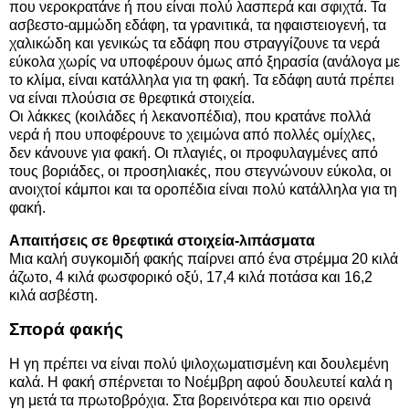
που νεροκρατάνε ή που είναι πολύ λασπερά και σφιχτά. Τα
ασβεστο-αμμώδη εδάφη, τα γρανιτικά, τα ηφαιστειογενή, τα
χαλικώδη και γενικώς τα εδάφη που στραγγίζουνε τα νερά
εύκολα χωρίς να υποφέρουν όμως από ξηρασία (ανάλογα με
το κλίμα, είναι κατάλληλα για τη φακή. Τα εδάφη αυτά πρέπει
να είναι πλούσια σε θρεφτικά στοιχεία.
Οι λάκκες (κοιλάδες ή λεκανοπέδια), που κρατάνε πολλά
νερά ή που υποφέρουνε το χειμώνα από πολλές ομίχλες,
δεν κάνουνε για φακή. Οι πλαγιές, οι προφυλαγμένες από
τους βοριάδες, οι προσηλιακές, που στεγνώνουν εύκολα, οι
ανοιχτοί κάμποι και τα οροπέδια είναι πολύ κατάλληλα για τη
φακή.
Απαιτήσεις σε θρεφτικά στοιχεία-λιπάσματα
Μια καλή συγκομιδή φακής παίρνει από ένα στρέμμα 20 κιλά
άζωτο, 4 κιλά φωσφορικό οξύ, 17,4 κιλά ποτάσα και 16,2
κιλά ασβέστη.
Σπορά φακής
Η γη πρέπει να είναι πολύ ψιλοχωματισμένη και δουλεμένη
καλά. Η φακή σπέρνεται το Νοέμβρη αφού δουλευτεί καλά η
γη μετά τα πρωτοβρόχια. Στα βορεινότερα και πιο ορεινά