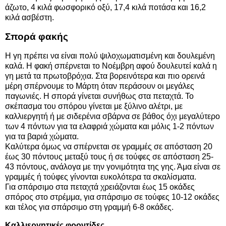
άζωτο, 4 κιλά φωσφορικό οξύ, 17,4 κιλά ποτάσα και 16,2
κιλά ασβέστη.
Σπορά φακής
Η γη πρέπει να είναι πολύ ψιλοχωματισμένη και δουλεμένη
καλά. Η φακή σπέρνεται το Νοέμβρη αφού δουλευτεί καλά η
γη μετά τα πρωτοβρόχια. Στα βορεινότερα και πιο ορεινά
μέρη σπέρνουμε το Μάρτη όταν περάσουν οι μεγάλες
παγωνιές. Η σπορά γίνεται συνήθως στα πεταχτά. Το
σκέπασμα του σπόρου γίνεται με ξύλινο αλέτρι, με
καλλιεργητή ή με σιδερένια σβάρνα σε βάθος όχι μεγαλύτερο
των 4 πόντων για τα ελαφριά χώματα και μόλις 1-2 πόντων
για τα βαριά χώματα.
Καλύτερα όμως να σπέρνεται σε γραμμές σε απόσταση 20
έως 30 πόντους μεταξύ τους ή σε τούφες σε απόσταση 25-
43 πόντους, ανάλογα με την γονιμότητα της γης. Άμα είναι σε
γραμμές ή τούφες γίνονται ευκολότερα τα σκαλίσματα.
Για σπάρσιμο στα πεταχτά χρειάζονται έως 15 οκάδες
σπόρος στο στρέμμα, για σπάρσιμο σε τούφες 10-12 οκάδες
και τέλος για σπάρσιμο στη γραμμή 6-8 οκάδες.
Καλλιεργητικές φροντίδες