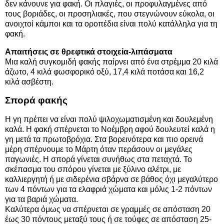
δεν κάνουνε για φακή. Οι πλαγιές, οι προφυλαγμένες από
τους βοριάδες, οι προσηλιακές, που στεγνώνουν εύκολα, οι
ανοιχτοί κάμποι και τα οροπέδια είναι πολύ κατάλληλα για τη
φακή.
Απαιτήσεις σε θρεφτικά στοιχεία-λιπάσματα
Μια καλή συγκομιδή φακής παίρνει από ένα στρέμμα 20 κιλά
άζωτο, 4 κιλά φωσφορικό οξύ, 17,4 κιλά ποτάσα και 16,2
κιλά ασβέστη.
Σπορά φακής
Η γη πρέπει να είναι πολύ ψιλοχωματισμένη και δουλεμένη
καλά. Η φακή σπέρνεται το Νοέμβρη αφού δουλευτεί καλά η
γη μετά τα πρωτοβρόχια. Στα βορεινότερα και πιο ορεινά
μέρη σπέρνουμε το Μάρτη όταν περάσουν οι μεγάλες
παγωνιές. Η σπορά γίνεται συνήθως στα πεταχτά. Το
σκέπασμα του σπόρου γίνεται με ξύλινο αλέτρι, με
καλλιεργητή ή με σιδερένια σβάρνα σε βάθος όχι μεγαλύτερο
των 4 πόντων για τα ελαφριά χώματα και μόλις 1-2 πόντων
για τα βαριά χώματα.
Καλύτερα όμως να σπέρνεται σε γραμμές σε απόσταση 20
έως 30 πόντους μεταξύ τους ή σε τούφες σε απόσταση 25-