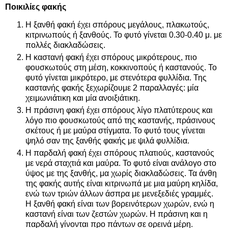
Ποικιλίες φακής
Η ξανθή φακή έχει σπόρους μεγάλους, πλακωτούς,
κιτρινωπούς ή ξανθούς. Το φυτό γίνεται 0.30-0.40 μ. με
πολλές διακλαδώσεις.
Η καστανή φακή έχει σπόρους μικρότερους, πιο
φουσκωτούς στη μέση, κοκκινοπούς ή καστανούς. Το
φυτό γίνεται μικρότερο, με στενότερα φυλλίδια. Της
καστανής φακής ξεχωρίζουμε 2 παραλλαγές: μία
χειμωνιάτικη και μία ανοιξιάτικη.
Η πράσινη φακή έχει σπόρους λίγο πλατύτερους και
λόγο πιο φουσκωτούς από της καστανής, πράσινους
σκέτους ή με μαύρα στίγματα. Το φυτό τους γίνεται
ψηλό σαν της ξανθής φακής με ψιλά φυλλίδια.
Η παρδαλή φακή έχει σπόρους πλατιούς, καστανούς
με νερά σταχτιά και μαύρα. Το φυτό είναι ανάλογο στο
ύψος με της ξανθής, μα χωρίς διακλαδώσεις. Τα άνθη
της φακής αυτής είναι κιτρινωπά με μια μαύρη κηλίδα,
ενώ των τριών άλλων άσπρα με μενεξεδιές γραμμές.
Η ξανθή φακή είναι των βορεινότερων χωρών, ενώ η
καστανή είναι των ζεστών χωρών. Η πράσινη και η
παρδαλή γίνονται προ πάντων σε ορεινά μέρη.