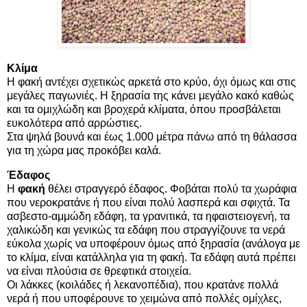
Κλίμα
Η φακή αντέχει σχετικώς αρκετά στο κρύο, όχι όμως και στις
μεγάλες παγωνιές. Η ξηρασία της κάνει μεγάλο κακό καθώς
και τα ομιχλώδη και βροχερά κλίματα, όπου προσβάλεται
ευκολότερα από αρρώστιες.
Στα ψηλά βουνά και έως 1.000 μέτρα πάνω από τη θάλασσα
για τη χώρα μας προκόβει καλά.
Έδαφος
Η
φακή
θέλει στραγγερό έδαφος. Φοβάται πολύ τα χωράφια
που νεροκρατάνε ή που είναι πολύ λασπερά και σφιχτά. Τα
ασβεστο-αμμώδη εδάφη, τα γρανιτικά, τα ηφαιστειογενή, τα
χαλικώδη και γενικώς τα εδάφη που στραγγίζουνε τα νερά
εύκολα χωρίς να υποφέρουν όμως από ξηρασία (ανάλογα με
το κλίμα, είναι κατάλληλα για τη φακή. Τα εδάφη αυτά πρέπει
να είναι πλούσια σε θρεφτικά στοιχεία.
Οι λάκκες (κοιλάδες ή λεκανοπέδια), που κρατάνε πολλά
νερά ή που υποφέρουνε το χειμώνα από πολλές ομίχλες,