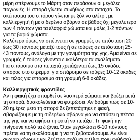
μέρη σπέρνουμε το Μάρτη όταν περάσουν οι μεγάλες
παγωνιές. Η σπορά γίνεται συνήθως στα πεταχτά. Το
σκέπασμα του σπόρου γίνεται με ξύλινο αλέτρι, με
καλλιεργητή ή με σιδερένια σβάρνα σε βάθος όχι μεγαλύτερο
των 4 πόντων για τα ελαφριά χώματα και μόλις 1-2 πόντων
για τα βαριά χώματα.
Καλύτερα όμως να σπέρνεται σε γραμμές σε απόσταση 20
έως 30 πόντους μεταξύ τους ή σε τούφες σε απόσταση 25-
43 πόντους, ανάλογα με την γονιμότητα της γης. Άμα είναι σε
γραμμές ή τούφες γίνονται ευκολότερα τα σκαλίσματα.
Για σπάρσιμο στα πεταχτά χρειάζονται έως 15 οκάδες
σπόρος στο στρέμμα, για σπάρσιμο σε τούφες 10-12 οκάδες
και τέλος για σπάρσιμο στη γραμμή 6-8 οκάδες.
Καλλιεργητικές φροντίδες
Αν η
φακή
έχει σπαρθεί σε λασπερά χώματα και βρέξει μετά
τη σπορά, δυσκολεύεται να φυτρώσει. Αν δούμε πως σε 10-
20 ημέρες μετά τη σπορά δε ξεπετάχτηκε η φακή,
σβαρνίζουμε με τη σιδερένια σβάρνα για να σπάσει η πέτσα
της γης και να αφήσει τη φακή να πετάξει. Τη φακή την
πνίγουνε πολύ τα ζιζάνια. Όταν μεγαλώσει 6-10 πόντους
πρέπει να τη σκαλίσουμε ή να τη ξεβοτανίσουμε. Αν είναι
ανάγκη κάνουμε και δεύτερο σκάλισμα (λίγο πριν ανθήσει)