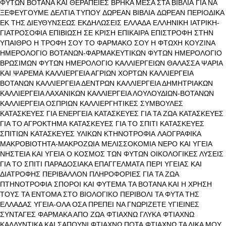
ΦΥΤΩΝ
ΒΟΤΑΝΑ ΚΑΙ ΘΕΡΑΠΕΙΕΣ
ΒΡΗΚΑ ΜΕΣΑ ΣΤΑ ΒΙΒΛΙΑ
ΓΙΑ ΝΑ
ΞΕΦΕΥΓΟΥΜΕ
ΔΕΛΤΙΑ ΤΥΠΟΥ
ΔΩΡΕΑΝ ΒΙΒΛΙΑ
ΔΩΡΕΑΝ ΠΕΡΙΟΔΙΚΑ
ΕΚ ΤΗΣ ΔΙΕΥΘΥΝΣΕΩΣ
ΕΚΔΗΛΩΣΕΙΣ
ΕΛΛΑΔΑ
ΕΛΛΗΝΙΚΗ ΙΑΤΡΙΚΗ-
ΓΙΑΤΡΟΣΟΦΙΑ
ΕΠΙΒΙΩΣΗ ΣΕ ΚΡΙΣΗ
ΕΠΙΚΑΙΡΑ
ΕΠΙΣΤΡΟΦΗ ΣΤΗΝ
ΥΠΑΙΘΡΟ
Η ΤΡΟΦΗ ΣΟΥ ΤΟ ΦΑΡΜΑΚΟ ΣΟΥ
Η ΦΤΩΧΗ ΚΟΥΖΙΝΑ
ΗΜΕΡΟΛΟΓΙΟ ΒΟΤΑΝΩΝ-ΦΑΡΜΑΚΕΥΤΙΚΩΝ ΦΥΤΩΝ
ΗΜΕΡΟΛΟΓΙΟ
ΒΡΩΣΙΜΩΝ ΦΥΤΩΝ
ΗΜΕΡΟΛΟΓΙΟ ΚΑΛΛΙΕΡΓΕΙΩΝ
ΘΑΛΑΣΣΑ ΨΑΡΙΑ
ΚΑΙ ΨΑΡΕΜΑ
ΚΑΛΛΙΕΡΓΕΙΑ ΑΓΡΙΩΝ ΧΟΡΤΩΝ
ΚΑΛΛΙΕΡΓΕΙΑ
ΒΟΤΑΝΩΝ
ΚΑΛΛΙΕΡΓΕΙΑ ΔΕΝΤΡΩΝ
ΚΑΛΛΙΕΡΓΕΙΑ ΔΗΜΗΤΡΙΑΚΩΝ
ΚΑΛΛΙΕΡΓΕΙΑ ΛΑΧΑΝΙΚΩΝ
ΚΑΛΛΙΕΡΓΕΙΑ ΛΟΥΛΟΥΔΙΩΝ-ΒΟΤΑΝΩΝ
ΚΑΛΛΙΕΡΓΕΙΑ ΟΣΠΡΙΩΝ
ΚΑΛΛΙΕΡΓΗΤΙΚΕΣ ΣΥΜΒΟΥΛΕΣ
ΚΑΤΑΣΚΕΥΕΣ ΓΙΑ ΕΝΕΡΓΕΙΑ
ΚΑΤΑΣΚΕΥΕΣ ΓΙΑ ΤΑ ΖΩΑ
ΚΑΤΑΣΚΕΥΕΣ
ΓΙΑ ΤΟ ΑΓΡΟΚΤΗΜΑ
ΚΑΤΑΣΚΕΥΕΣ ΓΙΑ ΤΟ ΣΠΙΤΙ
ΚΑΤΑΣΚΕΥΕΣ
ΣΠΙΤΙΩΝ
ΚΑΤΑΣΚΕΥΕΣ ΥΛΙΚΩΝ
ΚΤΗΝΟΤΡΟΦΙΑ
ΛΑΟΓΡΑΦΙΚΑ
ΜΑΚΡΟΒΙΟΤΗΤΑ-ΜΑΚΡΟΖΩΙΑ
ΜΕΛΙΣΣΟΚΟΜΙΑ
ΝΕΡΟ ΚΑΙ ΥΓΕΙΑ
ΝΗΣΤΕΙΑ ΚΑΙ ΥΓΕΙΑ
Ο ΚΟΣΜΟΣ ΤΩΝ ΦΥΤΩΝ
ΟΙΚΟΛΟΓΙΚΕΣ ΛΥΣΕΙΣ
ΓΙΑ ΤΟ ΣΠΙΤΙ
ΠΑΡΑΔΟΣΙΑΚΑ ΕΠΑΓΓΕΛΜΑΤΑ
ΠΕΡΙ ΥΓΕΙΑΣ ΚΑΙ
ΔΙΑΤΡΟΦΗΣ
ΠΕΡΙΒΑΛΛΟΝ
ΠΛΗΡΟΦΟΡΙΕΣ ΓΙΑ ΤΑ ΖΩΑ
ΠΤΗΝΟΤΡΟΦΙΑ
ΣΠΟΡΟΙ ΚΑΙ ΦΥΤΕΜΑ
ΤΑ ΒΟΤΑΝΑ ΚΑΙ Η ΧΡΗΣΗ
ΤΟΥΣ
ΤΑ ΕΝΤΟΜΑ ΣΤΟ ΒΙΟΛΟΓΙΚΟ ΠΕΡΙΒΟΛΙ
ΤΑ ΦΥΤΑ ΤΗΣ
ΕΛΛΑΔΑΣ
ΥΓΕΙΑ-ΟΛΑ ΟΣΑ ΠΡΕΠΕΙ ΝΑ ΓΝΩΡΙΖΕΤΕ
ΥΓΙΕΙΝΕΣ
ΣΥΝΤΑΓΕΣ
ΦΑΡΜΑΚΑ ΑΠΟ ΖΩΑ
ΦΤΙΑΧΝΩ ΓΛΥΚΑ
ΦΤΙΑΧΝΩ
ΚΑΛΛΥΝΤΙΚΑ ΚΑΙ ΣΑΠΟΥΝΙ
ΦΤΙΑΧΝΩ ΠΟΤΑ
ΦΤΙΑΧΝΩ ΤΑ ΔΙΚΑ ΜΟΥ