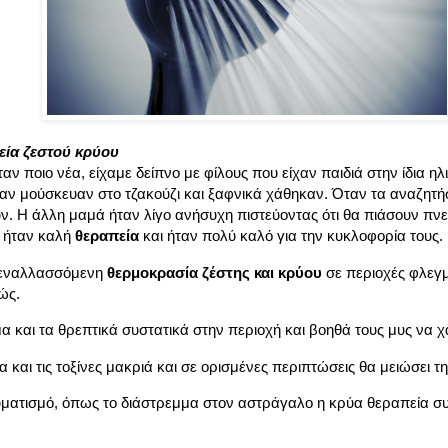
εία ζεστού κρύου
αν ποιο νέα, είχαμε δείπνο με φίλους που είχαν παιδιά στην ίδια ηλ
ήταν μούσκευαν στο τζακούζι και ξαφνικά χάθηκαν. Όταν τα αναζητ
ύν. Η άλλη μαμά ήταν λίγο ανήσυχη πιστεύοντας ότι θα πιάσουν πνευ
ή ήταν καλή
θεραπεία
και ήταν πολύ καλό για την κυκλοφορία τους.
η εναλλασσόμενη
θερμοκρασία ζέστης και κρύου
σε περιοχές φλεγμ
ώς.
μα και τα θρεπτικά συστατικά στην περιοχή και βοηθά τους μυς να
α και τις τοξίνες μακριά και σε ορισμένες περιπτώσεις θα μειώσει τ
υματισμό, όπως το διάστρεμμα στον αστράγαλο η κρύα θεραπεία συν