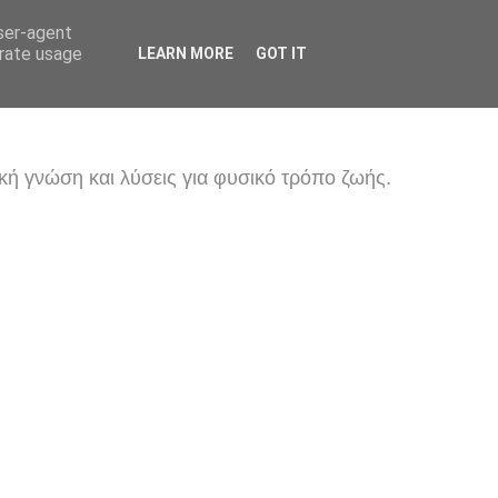
user-agent
erate usage
LEARN MORE
GOT IT
κή γνώση και λύσεις για φυσικό τρόπο ζωής.