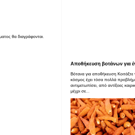
ματος θα διαγράφονται.
Αποθήκευση βοτάνων για έ
Βότανα για αποθήκευση Κοιτάξτε 
κόσμος έχει τόσα πολλά προβλήμ
αντιμετωπίσει, από αντίξοες καιρι
μέχρι σε...