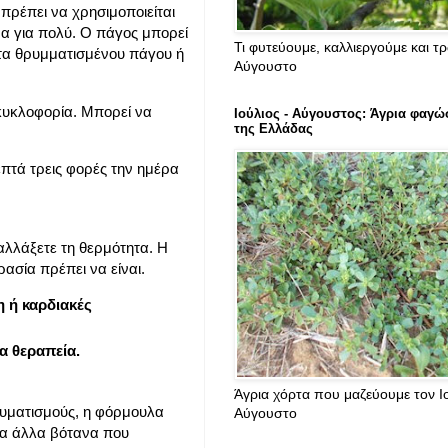
πρέπει να χρησιμοποιείται
μα για πολύ. Ο πάγος μπορεί
Τι φυτεύουμε, καλλιεργούμε και τ
ντα θρυμματισμένου πάγου ή
Αύγουστο
 κυκλοφορία. Μπορεί να
Ιούλιος - Αύγουστος: Άγρια φαγώ
της Ελλάδας
επτά τρεις φορές την ημέρα
αλλάξετε τη θερμότητα. Η
ρασία πρέπει να είναι.
 ή καρδιακές
α θεραπεία.
Άγρια χόρτα που μαζεύουμε τον Ιο
ραυματισμούς, η φόρμουλα
Αύγουστο
να άλλα βότανα που