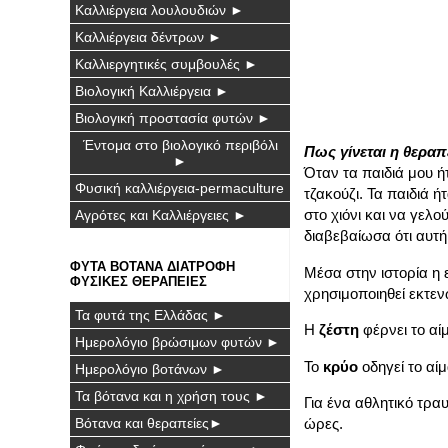
Καλλιέργεια λουλουδιών ►
Καλλιέργεια δέντρων ►
Καλλιεργητικές συμβουλές ►
Βιολογική Καλλιέργεια ►
Βιολογική προστασία φυτών ►
Έντομα στο βιολογικό περιβόλι
Πως γίνεται η θεραπ
►
Όταν τα παιδιά μου ήτ
Φυσική καλλιέργεια-permaculture
τζακούζι. Τα παιδιά 
στο χιόνι και να γελο
Αγρότες και Καλλιέργειες ►
διαβεβαίωσα ότι αυτ
ΦΥΤΑ ΒΟΤΑΝΑ ΔΙΑΤΡΟΦΗ
Μέσα στην ιστορία 
ΦΥΣΙΚΕΣ ΘΕΡΑΠΕΙΕΣ
χρησιμοποιηθεί εκτεν
Τα φυτά της Ελλάδας ►
Η
ζέστη
φέρνει το αί
Ημερολόγιο βρώσιμων φυτών ►
Το
κρύο
οδηγεί το αίμ
Ημερολόγιο βοτάνων ►
Τα βότανα και η χρήση τους ►
Για ένα αθλητικό τρα
Βότανα και θεραπείες►
ώρες.