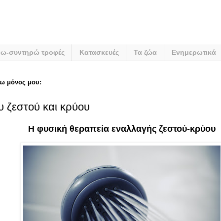
νω-συντηρώ τροφές
Κατασκευές
Τα ζώα
Ενημερωτικά
ω μόνος μου:
υ ζεστού και κρύου
Η φυσική θεραπεία εναλλαγής ζεστού-κρύου