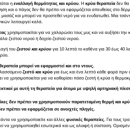
τάται η
εναλλαγή θερμότητας και κρύου
. Η
κρύα θεραπεία
δεν θα 
ηση και ο πάγος δεν θα πρέπει να εφαρμόζεται απευθείας στο δέρ
 μασάζ και μπορεί να προστεθεί νερό για να ενυδατωθεί. Μια τσά
κών λειτουργεί καλά.
τας
χρησιμοποιείται για να χαλαρώσει τους μυς και να αυξήσει την
άλα ζεστού νερού ή δοχείο ζεστού νερού.
λλαγή του
ζεστού και κρύου
για 10 λεπτά το καθένα για 30 έως 40 λ
κρύο.
θεραπεία
μπορεί να εφαρμοστεί και στο ντους.
λλασσόμενο
ζεστό και κρύο
για έως και ένα λεπτό κάθε φορά πριν 
ει να χρησιμοποιείται για να καθορίσει πόσο ζεστή ή κρύα η θερμοκ
κτικοί με αυτή τη
θεραπεία
για άτομα με υψηλή αρτηριακή πίεση
ίκες δεν πρέπει να χρησιμοποιούν παρατεταμένη θερμή και κρύ
εν πρέπει να εφαρμόζεται σε ανοιχτές πληγές.
άντα να χρησιμοποιείτε και άλλες
φυσικές θεραπείες
. Για τους τ
ρεί να χρησιμοποιηθεί εσωτερικά και ως αλοιφή ή σύσταση. Ορισμέ