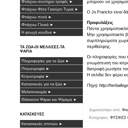
Φτιάχνω-συντηρώ τροφές ►
μπορούν να χρησιμοπο
Φτιάχνω Φέτα Γιαούρτι Τυριά ►
Ο Jo Francks είναι 
Φτιάχνω ποτά ►
Προφυλάξεις
Φτιάχνω Γλυκά ►
Πάντα χρησιμοποιείτε 
Η φτωχή κουζίνα ►
Μην χρησιμοποιείτε 
συμπληρώματα χωρίς 
περίθαλψης.
ΤΑ ΖΩΑ-ΟΙ ΜΕΛΛΙΣΕΣ-ΤΑ
ΨΑΡΙΑ
Οι πληροφορίες που 
Πληροφορίες για τα ζώα ►
γνωμάτευση του ιατρο
Πτηνοτροφία ►
διατροφή ρωτήστε το
Η σελίδα δεν φέρει κ
Κτηνοτροφία ►
Κατασκευές για τα ζώα ►
Πηγή:
http://herballe
Μελισσοκομία ►
Θάλασσα Ψάρια και Ψάρεμα ►
Δημοσιεύτηκε από:
Φτι
ΚΑΤΑΣΚΕΥΕΣ
Κατηγορίες:
ΦΥΣΙΚΕΣ
Κατασκευές σπιτιών ►