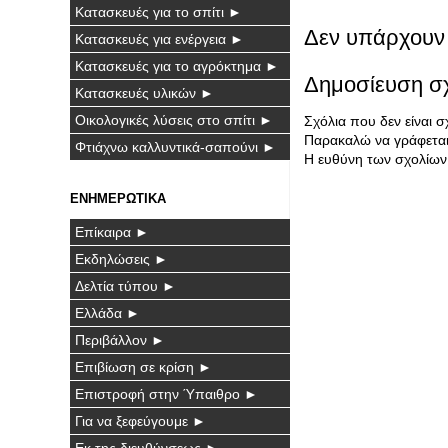
Κατασκευές για το σπίτι ►
Δεν υπάρχουν 
Κατασκευές για ενέργεια ►
Κατασκευές για το αγρόκτημα ►
Δημοσίευση σ
Κατασκευές υλικών ►
Οικολογικές λύσεις στο σπίτι ►
Σχόλια που δεν είναι 
Παρακαλώ να γράφεται 
Φτιάχνω καλλυντικά-σαπούνι ►
Η ευθύνη των σχολίων 
ΕΝΗΜΕΡΩΤΙΚΑ
Επίκαιρα ►
Εκδηλώσεις ►
Δελτία τύπου ►
Ελλάδα ►
Περιβάλλον ►
Επιβίωση σε κρίση ►
Επιστροφή στην Ύπαιθρο ►
Για να ξεφεύγουμε ►
Εκ της διευθύνσεως ►