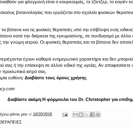
ιηθούν για φλεγμονή είναι ο κουρκουμάς, το τζίντζερ, το καγιέν κα
δάσκαλος βοτανολογίας που εργάζεται στο σχολείο φυσικών θεραπει
τα βότανα και τις φυσικές θεραπείες υπό την επίβλεψη ενός ειδικού
βότανα κατά την διάρκεια της εγκυμοσύνης, σε συνδυασμό με άλλα
την γνώμη ιατρού. Οι φυσικές θεραπείες και τα βότανα δεν αποτε
περιέχονται έχουν καθαρά ενημερωτικό χαρακτήρα και δεν μπορού
ύ σας ή την επίσκεψη σε άλλον ειδικό της υγείας. Αν αποφασίσετε
ν προσωπικό ιατρό σας.
αμία ευθύνη:
Διαβάστε τους όρους χρήσης
gacy.com
Διαβάστε ακόμη:
H φόρμουλα του Dr. Christopher για επιδημ
άχνω μόνος μου
at
10/20/2018
 ΘΕΡΑΠΕΙΕΣ