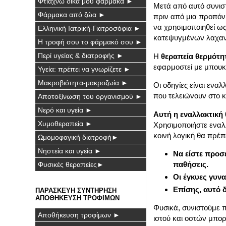
Φτιάχνω δικά μου φάρμακα ►
Μετά από αυτό συνισ
Φάρμακα από ζώα ►
πριν από μια προπόν
να χρησιμοποιηθεί ως
Ελληνική Ιατρική-Γιατροσόφια ►
κατεψυγμένων λαχανι
Η τροφή σου το φάρμακό σου ►
Περί υγείας & διατροφής ►
Η
θεραπεία θερμότη
εφαρμοστεί με μπουκ
Υγεία: πρέπει να γνωρίζετε ►
Μακροβιότητα-μακροζωία ►
Οι οδηγίες είναι ενα
που τελειώνουν στο 
Αποτοξίνωση του οργανισμού ►
Νερό και υγεία ►
Αυτή η εναλλακτική
Χυμοθεραπεία ►
Χρησιμοποιήστε ενα
κοινή λογική θα πρέπ
Ωμομοφαγική διατροφή►
Νηστεία και υγεία ►
Να είστε προσε
παθήσεις.
Φυσικές θεραπείες►
Οι έγκυες γυνα
Επίσης, αυτό δ
ΠΑΡΑΣΚΕΥΗ ΣΥΝΤΗΡΗΣΗ
ΑΠΟΘΗΚΕΥΣΗ ΤΡΟΦΙΜΩΝ
Φυσικά, συνιστούμε π
Αποθήκευση τροφίμων ►
ιστού και οστών μπο