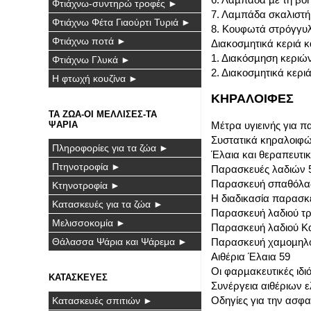
Φτιάχνω-συντηρώ τροφές ►
7. Λαµπάδα σκαλιστή
Φτιάχνω Φέτα Γιαούρτι Τυριά ►
8. Κουφωτά στρόγγυλ
Φτιάχνω ποτά ►
Διακοσµητικά κεριά κ
1. Διακόσµηση κεριώ
Φτιάχνω Γλυκά ►
2. Διακοσµητικά κερι
Η φτωχή κουζίνα ►
ΚΗΡΑΛΟΙΦΕΣ
ΤΑ ΖΩΑ-ΟΙ ΜΕΛΛΙΣΕΣ-ΤΑ
ΨΑΡΙΑ
Μέτρα υγιεινής για 
Συστατικά κηραλοιφώ
Πληροφορίες για τα ζώα ►
Έλαια και θεραπευτικ
Πτηνοτροφία ►
Παρασκευές λαδιών 
Παρασκευή σπαθόλαδ
Κτηνοτροφία ►
Η διαδικασία παρασκ
Κατασκευές για τα ζώα ►
Παρασκευή λαδιού τρ
Μελισσοκομία ►
Παρασκευή λαδιού Κ
Θάλασσα Ψάρια και Ψάρεμα ►
Παρασκευή χαµοµηλ
Αιθέρια Έλαια 59
Οι φαρµακευτικές ιδι
ΚΑΤΑΣΚΕΥΕΣ
Συνέργεια αιθέριων 
Οδηγίες για την ασφ
Κατασκευές σπιτιών ►