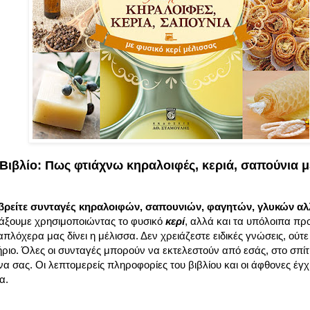
Βιβλίο: Πως φτιάχνω κηραλοιφές, κεριά, σαπούνια μ
 βρείτε συνταγές κηραλοιφών, σαπουνιών, φαγητών, γλυκών αλ
άξουμε χρησιμοποιώντας το φυσικό
κερί
, αλλά και τα υπόλοιπα προ
πλόχερα μας δίνει η μέλισσα. Δεν χρειάζεστε ειδικές γνώσεις, ούτε
ριο. Όλες οι συνταγές μπορούν να εκτελεστούν από εσάς, στο σπίτ
να σας. Οι λεπτομερείς πληροφορίες του βιβλίου και οι άφθονες έ
α.