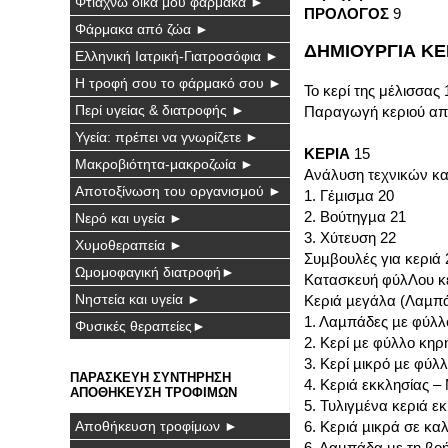
Φτιάχνω δικά μου φάρμακα ►
ΠΡΟΛΟΓΟΣ
9
Φάρμακα από ζώα ►
ΔΗΜΙΟΥΡΓΙΑ ΚΕ
Ελληνική Ιατρική-Γιατροσόφια ►
Η τροφή σου το φάρμακό σου ►
Το κερί της μέλισσας 
Περί υγείας & διατροφής ►
Παραγωγή κεριού απ
Υγεία: πρέπει να γνωρίζετε ►
ΚΕΡΙΑ
15
Μακροβιότητα-μακροζωία ►
Ανάλυση τεχνικών κ
Αποτοξίνωση του οργανισμού ►
1. Γέµισµα 20
2. Βούτηγµα 21
Νερό και υγεία ►
3. Χύτευση 22
Χυμοθεραπεία ►
Συµβουλές για κεριά 
Ωμομοφαγική διατροφή►
Κατασκευή φύλΛου κε
Νηστεία και υγεία ►
Κεριά µεγάλα (Λαµπά
1. Λαµπάδες µε φύλλ
Φυσικές θεραπείες►
2. Κερί µε φύλλο κηρ
3. Κερί µικρό µε φύλ
ΠΑΡΑΣΚΕΥΗ ΣΥΝΤΗΡΗΣΗ
4. Κεριά εκκλησίας 
ΑΠΟΘΗΚΕΥΣΗ ΤΡΟΦΙΜΩΝ
5. Τυλιγµένα κεριά ε
6. Κεριά µικρά σε κα
Αποθήκευση τροφίμων ►
6. Λαµπάδα µε τη βο