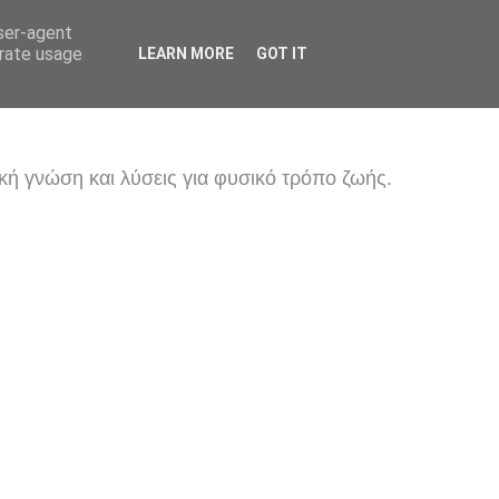
user-agent
erate usage
LEARN MORE
GOT IT
κή γνώση και λύσεις για φυσικό τρόπο ζωής.