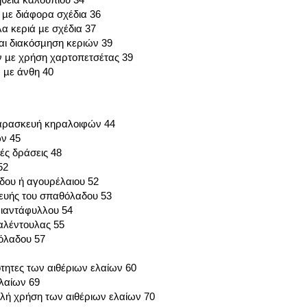
 µε διάφορα σχέδια 36
α κεριά µε σχέδια 37
αι διακόσµηση κεριών 39
ν µε χρήση χαρτοπετσέτας 39
ά µε άνθη 40
παρασκευή κηραλοιφών 44
ν 45
ές δράσεις 48
52
ου ή αγουρέλαιου 52
ευής του σπαθόλαδου 53
ιαντάφυλλου 54
αλέντουλας 55
όλαδου 57
ότητες των αιθέριων ελαίων 60
ελαίων 69
αλή χρήση των αιθέριων ελαίων 70