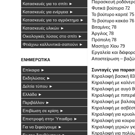
Παρασκευή ροδόνερο
Κατασκευές για το σπίτι ►
Φυτικά βούτυρα 72
Κατασκευές για ενέργεια ►
Το βούτυρο καριτέ 75
Κατασκευές για το αγρόκτημα ►
Το βούτυρο κακάο 76
Βιταµίνες 78
Κατασκευές υλικών ►
Άργιλος 78
Οικολογικές λύσεις στο σπίτι ►
Πρόπολη 78
Φτιάχνω καλλυντικά-σαπούνι ►
Μαστίχα Χίου 79
Εργαλεία και διάφορ
Αποστείρωση – βαζών
ΕΝΗΜΕΡΩΤΙΚΑ
Συνταγές για παρασ
Επίκαιρα ►
Κηραλοιφή βασική 83
Εκδηλώσεις ►
Κηραλοιφή µε καλέντ
Δελτία τύπου ►
Κηραλοιφή µε αυγό 8
Ελλάδα ►
Κηραλοιφή µε πιπερι
Κηραλοιφή µε βαλσα
Περιβάλλον ►
Κηραλοιφή µε ασβέστ
Επιβίωση σε κρίση ►
Κηραλοιφή για κρυολ
Επιστροφή στην Ύπαιθρο ►
Κηραλοιφή για κουρα
Κηραλοιφή χεριών για
Για να ξεφεύγουμε ►
Κηραλοιφή για πολύ
Εκ της διευθύνσεως ►