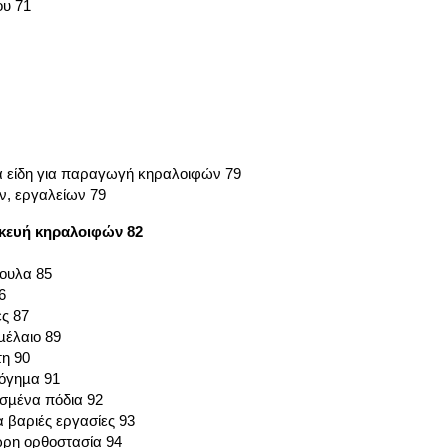
υ 71
α είδη για παραγωγή κηραλοιφών 79
, εργαλείων 79
κευή κηραλοιφών 82
ουλα 85
6
ές 87
µέλαιο 89
η 90
όγηµα 91
σµένα πόδια 92
 βαριές εργασίες 93
ωρη ορθοστασία 94