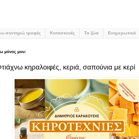
νω-συντηρώ τροφές
Κατασκευές
Τα ζώα
Ενημερωτικά
ω μόνος μου:
Φτιάχνω κηραλοιφές, κεριά, σαπούνια με κερί