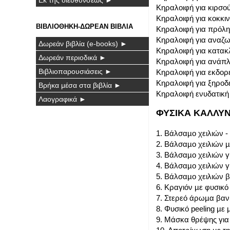
Κηραλοιφή για κιρσο
Κηραλοιφή για κοκκιν
ΒΙΒΛΙΟΘΗΚΗ-ΔΩΡΕΑΝ ΒΙΒΛΙΑ
Κηραλοιφή για πρόλ
Κηραλοιφή για αναζ
Δωρεάν βιβλία (e-books) ►
Κηραλοιφή για κατακλ
Δωρεάν περιοδικά ►
Κηραλοιφή για ανάπλ
Βιβλιοπαρουσιάσεις ►
Κηραλοιφή για εκδορέ
Κηραλοιφή για ξηροδ
Βρήκα μέσα στα βιβλία ►
Κηραλοιφή ενυδατική 
Λαογραφικά ►
ΦΥΣΙΚΑ ΚΑΛΛΥΝ
1. Βάλσαµο χειλιών -
2. Βάλσαµο χειλιών µ
3. Βάλσαµο χειλιών γ
4. Βάλσαµο χειλιών γ
5. Βάλσαµο χειλιών β
6. Κραγιόν µε φυσικό
7. Στερεό άρωµα βανί
8. Φυσικό peeling µε 
9. Μάσκα θρέψης για 