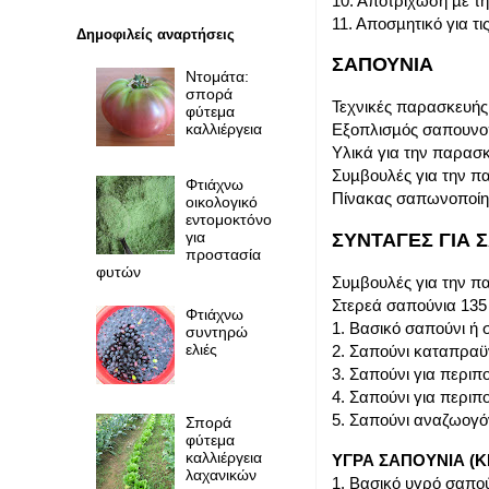
10. Αποτρίχωση µε τη
11. Αποσµητικό για τ
Δημοφιλείς αναρτήσεις
ΣΑΠΟΥΝΙΑ
Ντομάτα:
σπορά
Τεχνικές παρασκευής
φύτεμα
καλλιέργεια
Εξοπλισµός σαπουνο
Υλικά για την παρασ
Συµβουλές για την π
Φτιάχνω
Πίνακας σαπωνοποίη
οικολογικό
εντομοκτόνο
για
ΣΥΝΤΑΓΕΣ ΓΙΑ 
προστασία
φυτών
Συµβουλές για την π
Στερεά σαπούνια 135
Φτιάχνω
1. Βασικό σαπούνι ή 
συντηρώ
ελιές
2. Σαπούνι καταπραϋντ
3. Σαπούνι για περι
4. Σαπούνι για περιπ
5. Σαπούνι αναζωογ
Σπορά
φύτεμα
καλλιέργεια
ΥΓΡΑ ΣΑΠΟΥΝΙΑ (
λαχανικών
1. Βασικό υγρό σαπού