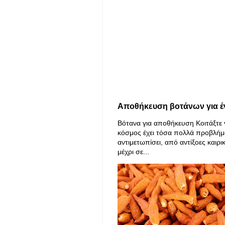
Αποθήκευση βοτάνων για έ
Βότανα για αποθήκευση Κοιτάξτε 
κόσμος έχει τόσα πολλά προβλήμ
αντιμετωπίσει, από αντίξοες καιρι
μέχρι σε...