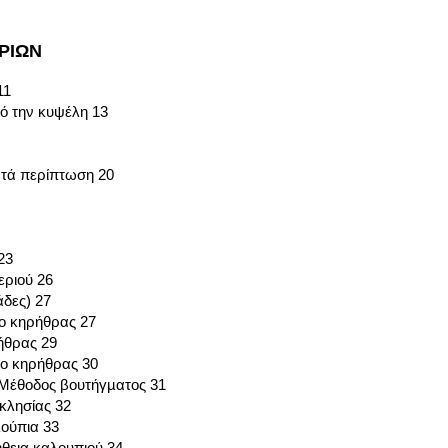
ΡΙΩΝ
11
ό την κυψέλη 13
ατά περίπτωση 20
23
ριού 26
δες) 27
ο κηρήθρας 27
ήθρας 29
λο κηρήθρας 30
– Μέθοδος βουτήγµατος 31
κκλησίας 32
λούπια 33
ήθεια καλουπιού 34