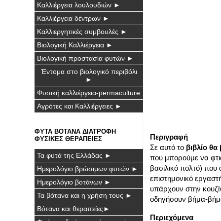
Καλλιέργεια λουλουδιών ►
Καλλιέργεια δέντρων ►
Καλλιεργητικές συμβουλές ►
Βιολογική Καλλιέργεια ►
Βιολογική προστασία φυτών ►
Έντομα στο βιολογικό περιβόλι
►
Φυσική καλλιέργεια-permaculture
Αγρότες και Καλλιέργειες ►
ΦΥΤΑ ΒΟΤΑΝΑ ΔΙΑΤΡΟΦΗ
Περιγραφή
ΦΥΣΙΚΕΣ ΘΕΡΑΠΕΙΕΣ
Σε αυτό το
βιβλίο θα
Τα φυτά της Ελλάδας ►
που μπορούμε να φτι
βασιλικό πολτό) που α
Ημερολόγιο βρώσιμων φυτών ►
επιστημονικό εργαστή
Ημερολόγιο βοτάνων ►
υπάρχουν στην κουζί
Τα βότανα και η χρήση τους ►
οδηγήσουν βήμα-βήμ
Βότανα και θεραπείες►
Περιεχόμενα