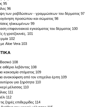
ύς 95
ίλες 96
ηψη των ραβδώσεων - γραµµώσεων του δέρµατος 97
ωογόνηση προσώπου και σώµατος 98
ίσεις ηλικιωµένων 99
αση επιφανειακού εγκαύµατος του δέρµατος 100
ς ή γρατζουνιές. 101
ερµία 102
µε Aloe Vera 103
ΤΙΚΑ
 Βασικό 108
ε αιθέριο λεβάντας 108
ια κακοσµία στόµατος 109
ια ανακούφιση από τον επιχείλιο έρπη 109
ουτύρου για ξηρότητα 110
 κερί µέλισσας 110
λιας 111
µέλι 112
τις ξηρές επιδερµίδες 114