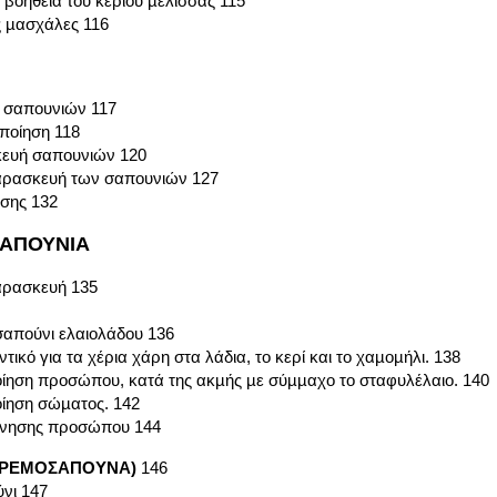
 βοήθεια του κεριού µέλισσας 115
ις µασχάλες 116
 σαπουνιών 117
ποίηση 118
κευή σαπουνιών 120
αρασκευή των σαπουνιών 127
σης 132
ΣΑΠΟΥΝΙΑ
αρασκευή 135
σαπούνι ελαιολάδου 136
ικό για τα χέρια χάρη στα λάδια, το κερί και το χαµοµήλι. 138
ποίηση προσώπου, κατά της ακµής µε σύµµαχο το σταφυλέλαιο. 140
οίηση σώµατος. 142
όνησης προσώπου 144
ΚΡΕΜΟΣΑΠΟΥΝΑ)
146
νι 147