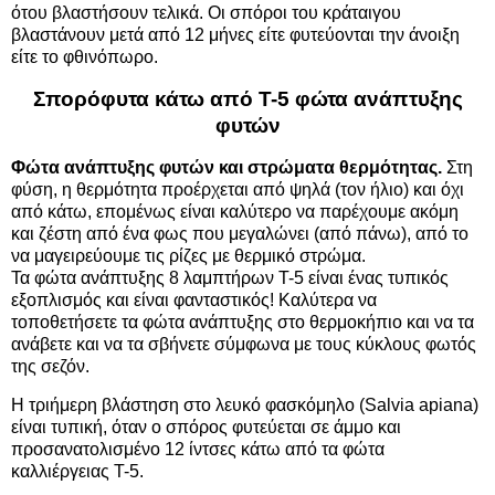
ότου βλαστήσουν τελικά. Οι σπόροι του κράταιγου
βλαστάνουν μετά από 12 μήνες είτε φυτεύονται την άνοιξη
είτε το φθινόπωρο.
Σπορόφυτα κάτω από T-5 φώτα ανάπτυξης
φυτών
Φώτα ανάπτυξης φυτών και στρώματα θερμότητας.
Στη
φύση, η θερμότητα προέρχεται από ψηλά (τον ήλιο) και όχι
από κάτω, επομένως είναι καλύτερο να παρέχουμε ακόμη
και ζέστη από ένα φως που μεγαλώνει (από πάνω), από το
να μαγειρεύουμε τις ρίζες με θερμικό στρώμα.
Τα φώτα ανάπτυξης 8 λαμπτήρων T-5 είναι ένας τυπικός
εξοπλισμός και είναι φανταστικός! Καλύτερα να
τοποθετήσετε τα φώτα ανάπτυξης στο θερμοκήπιο και να τα
ανάβετε και να τα σβήνετε σύμφωνα με τους κύκλους φωτός
της σεζόν.
Η τριήμερη βλάστηση στο λευκό φασκόμηλο (Salvia apiana)
είναι τυπική, όταν ο σπόρος φυτεύεται σε άμμο και
προσανατολισμένο 12 ίντσες κάτω από τα φώτα
καλλιέργειας T-5.