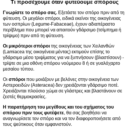
Τι προσέχουμε όταν φυτεύουμε σπόρους
Γνωρίστε το
σπόρο
σας.
Εξετάστε τον σπόρο πριν από τη
φύτευση. Οι μεγάλοι σπόροι, ειδικά εκείνοι της οικογένειας
των οσπρίων (Legume-Fabaceae), έχουν αδιαπέραστο
περίβλημα που μπορεί να απαιτούν γδάρσιμο (τσίμπημα ή
τρίψιμο) πριν από τη φύτευση.
Οι
μικρότεροι σπόροι
της οικογένειας των Χειλανθών
(Lamiacea της οικογένεια μέντας) εκτιμούν επίσης το
γδάρσιμο μέσο τριψίματος για να ξυπνήσουν (βλαστίσουν) -
τρίψτε σε μια οθόνη σπόρου νούμερου 8 ή σε γυαλόχαρτο
μεσαίου τύπου.
Οι
σπόροι
που μοιάζουν με βελόνες στην οικογένεια των
Αστεροειδών (Asteracea) δεν χρειάζονται γδάρσιμο ποτέ.
Χρειάζονται πλούσιο χώμα σε γλάστρες και βλαστάνουν σε
ζεστές θερμοκρασίες.
Η παρατήρηση του μεγέθους και του σχήματος του
σπόρου πριν τους φυτέψετε
, θα σας βοηθήσει να
αναγνωρίσετε τον σπόρο και να τον διαφοροποιήσετε από
τους ψεύτικους όταν εμφανιστούν.