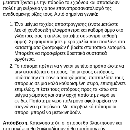
μετατοπίζονται με την πάροδο του χρόνου και σπαταλούν
πολύτιμη ενέργεια για τον επαναπροσανατολισμό της
αναδυόμενης ρίζας τους. Αυτό σημαίνει γενικά:
Ένα μείγμα ταχείας αποστράγγισης (ενσωματώστε
λευκή χονδροειδή ελαφρόπετρα και καθαρή άμμο στο
γλάστρες σας ή απλώς φυτέψτε σε χοντρή καθαρή
άμμο). Χρησιμοποιήστε μικρό χαλίκι που πουλάνε στα
καταστήματα ζωοτροφών ή βρείτε στα τοπικά λατομεία.
Μπορείτε να προσφέρετε θρεπτικά συστατικά
αργότερα.
Το πότισμα πρέπει να γίνεται με τέτοιο τρόπο ώστε να
μην εκτοπίζεται ο σπόρος. Για μικρούς σπόρους,
ισιώστε την επιφάνεια του χώματος, πασπαλίστε τους
σπόρους σε μια καλά καθορισμένη σειρά, επισημάνετε
επιμελώς, πιέστε τους σπόρους προς τα κάτω στο
μείγμα χώματος και στην αρχή ποτίστε με νερό με
φειδώ. Ποτίστε με νερό πάλι μόνο αφού αρχίσει να
στεγνώνει η επιφάνεια. Με υπερβολικό πότισμα οι
σπόροι μπορεί να μετακινηθούν.
Απόσβεση.
Κατανοήστε ότι οι σπόροι θα βλαστήσουν και
στη συνέχεια θα ξεφλουδίσουν ή θα σαπίσουν εάν