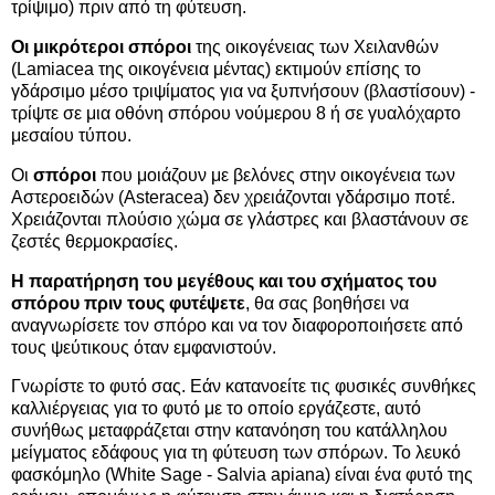
τρίψιμο) πριν από τη φύτευση.
Οι
μικρότεροι σπόροι
της οικογένειας των Χειλανθών
(Lamiacea της οικογένεια μέντας) εκτιμούν επίσης το
γδάρσιμο μέσο τριψίματος για να ξυπνήσουν (βλαστίσουν) -
τρίψτε σε μια οθόνη σπόρου νούμερου 8 ή σε γυαλόχαρτο
μεσαίου τύπου.
Οι
σπόροι
που μοιάζουν με βελόνες στην οικογένεια των
Αστεροειδών (Asteracea) δεν χρειάζονται γδάρσιμο ποτέ.
Χρειάζονται πλούσιο χώμα σε γλάστρες και βλαστάνουν σε
ζεστές θερμοκρασίες.
Η παρατήρηση του μεγέθους και του σχήματος του
σπόρου πριν τους φυτέψετε
, θα σας βοηθήσει να
αναγνωρίσετε τον σπόρο και να τον διαφοροποιήσετε από
τους ψεύτικους όταν εμφανιστούν.
Γνωρίστε το φυτό σας. Εάν κατανοείτε τις φυσικές συνθήκες
καλλιέργειας για το φυτό με το οποίο εργάζεστε, αυτό
συνήθως μεταφράζεται στην κατανόηση του κατάλληλου
μείγματος εδάφους για τη φύτευση των σπόρων. Το λευκό
φασκόμηλο (White Sage - Salvia apiana) είναι ένα φυτό της