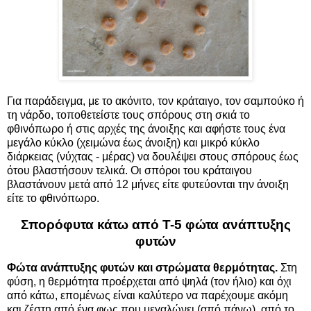
Για παράδειγμα, με το ακόνιτο, τον κράταιγο, τον σαμπούκο ή
τη νάρδο, τοποθετείστε τους σπόρους στη σκιά το
φθινόπωρο ή στις αρχές της άνοιξης και αφήστε τους ένα
μεγάλο κύκλο (χειμώνα έως άνοιξη) και μικρό κύκλο
διάρκειας (νύχτας - μέρας) να δουλέψει στους σπόρους έως
ότου βλαστήσουν τελικά. Οι σπόροι του κράταιγου
βλαστάνουν μετά από 12 μήνες είτε φυτεύονται την άνοιξη
είτε το φθινόπωρο.
Σπορόφυτα κάτω από T-5 φώτα ανάπτυξης
φυτών
Φώτα ανάπτυξης φυτών και στρώματα θερμότητας.
Στη
φύση, η θερμότητα προέρχεται από ψηλά (τον ήλιο) και όχι
από κάτω, επομένως είναι καλύτερο να παρέχουμε ακόμη
και ζέστη από ένα φως που μεγαλώνει (από πάνω), από το