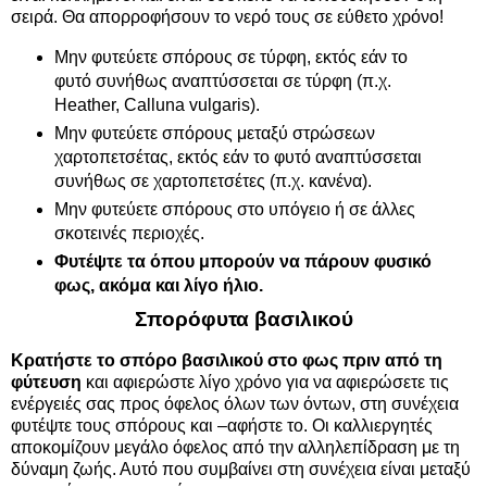
σειρά. Θα απορροφήσουν το νερό τους σε εύθετο χρόνο!
Μην φυτεύετε σπόρους σε τύρφη, εκτός εάν το
φυτό συνήθως αναπτύσσεται σε τύρφη (π.χ.
Heather, Calluna vulgaris).
Μην φυτεύετε σπόρους μεταξύ στρώσεων
χαρτοπετσέτας, εκτός εάν το φυτό αναπτύσσεται
συνήθως σε χαρτοπετσέτες (π.χ. κανένα).
Μην φυτεύετε σπόρους στο υπόγειο ή σε άλλες
σκοτεινές περιοχές.
Φυτέψτε
τα όπου μπορούν να πάρουν φυσικό
φως, ακόμα και λίγο ήλιο.
Σπορόφυτα βασιλικού
Κρατήστε το
σπόρο
βασιλικού στο φως πριν από τη
φύτευση
και αφιερώστε λίγο χρόνο για να αφιερώσετε τις
ενέργειές σας προς όφελος όλων των όντων, στη συνέχεια
φυτέψτε τους σπόρους και –αφήστε το. Οι καλλιεργητές
αποκομίζουν μεγάλο όφελος από την αλληλεπίδραση με τη
δύναμη ζωής. Αυτό που συμβαίνει στη συνέχεια είναι μεταξύ