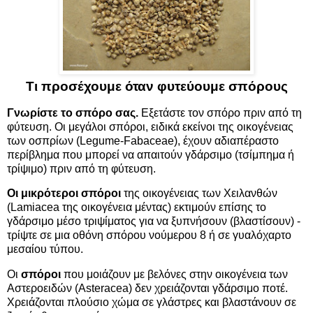
Τι προσέχουμε όταν φυτεύουμε σπόρους
Γνωρίστε το
σπόρο
σας.
Εξετάστε τον σπόρο πριν από τη
φύτευση. Οι μεγάλοι σπόροι, ειδικά εκείνοι της οικογένειας
των οσπρίων (Legume-Fabaceae), έχουν αδιαπέραστο
περίβλημα που μπορεί να απαιτούν γδάρσιμο (τσίμπημα ή
τρίψιμο) πριν από τη φύτευση.
Οι
μικρότεροι σπόροι
της οικογένειας των Χειλανθών
(Lamiacea της οικογένεια μέντας) εκτιμούν επίσης το
γδάρσιμο μέσο τριψίματος για να ξυπνήσουν (βλαστίσουν) -
τρίψτε σε μια οθόνη σπόρου νούμερου 8 ή σε γυαλόχαρτο
μεσαίου τύπου.
Οι
σπόροι
που μοιάζουν με βελόνες στην οικογένεια των
Αστεροειδών (Asteracea) δεν χρειάζονται γδάρσιμο ποτέ.
Χρειάζονται πλούσιο χώμα σε γλάστρες και βλαστάνουν σε