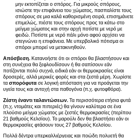
μην εκτοπίζεται ο σπόρος. Για μικρούς σπόρους,
ισιώστε την επιφάνεια του χώματος, πασπαλίστε τους
σπόρους σε μια καλά καθορισμένη σειρά, επισημάνετε
επιμελώς, πιέστε τους σπόρους προς τα κάτω στο
μείγμα χώματος και στην αρχή ποτίστε με νερό με
φειδώ. Ποτίστε με νερό πάλι μόνο αφού αρχίσει να
στεγνώνει η επιφάνεια. Με υπερβολικό πότισμα οι
σπόροι μπορεί να μετακινηθούν.
Απόσβεση.
Κατανοήστε ότι οι σπόροι θα βλαστήσουν και
στη συνέχεια θα ξεφλουδίσουν ή θα σαπίσουν εάν
ποτίζονται πολύ συχνά, ειδικά εάν οι θερμοκρασίες είναι
δροσερές, αλλά μερικές φορές και στα ζεστά μέρη. Χωρίστε
τα
σπορόφυτα
σε λογική απόσταση για να προάγεται την
υγεία τους και αντοχή στα παθογόνα (π.χ. φυτοφθόρα).
Ζέστη έναντι ταλαντώσεων.
Τα περισσότερα ετήσια φυτά
(π.χ. ντομάτες και πιπεριές) θα γίνουν καλύτερα σε ένα
πλούσιο μείγμα χώματος με ζεστές θερμοκρασίες (περίπου
21 βαθμούς Κελσίου). Το μαρούλι δεν θα βλαστήσει εάν οι
θερμοκρασίες φτάσουν τους 27 βαθμούς Κελσίου.
Πολλά δέντρα υπερκαλλιέργειας και ποώδη πολυετή θα