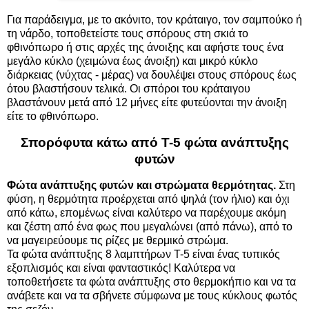
Για παράδειγμα, με το ακόνιτο, τον κράταιγο, τον σαμπούκο ή
τη νάρδο, τοποθετείστε τους σπόρους στη σκιά το
φθινόπωρο ή στις αρχές της άνοιξης και αφήστε τους ένα
μεγάλο κύκλο (χειμώνα έως άνοιξη) και μικρό κύκλο
διάρκειας (νύχτας - μέρας) να δουλέψει στους σπόρους έως
ότου βλαστήσουν τελικά. Οι σπόροι του κράταιγου
βλαστάνουν μετά από 12 μήνες είτε φυτεύονται την άνοιξη
είτε το φθινόπωρο.
Σπορόφυτα κάτω από T-5 φώτα ανάπτυξης
φυτών
Φώτα ανάπτυξης φυτών και στρώματα θερμότητας.
Στη
φύση, η θερμότητα προέρχεται από ψηλά (τον ήλιο) και όχι
από κάτω, επομένως είναι καλύτερο να παρέχουμε ακόμη
και ζέστη από ένα φως που μεγαλώνει (από πάνω), από το
να μαγειρεύουμε τις ρίζες με θερμικό στρώμα.
Τα φώτα ανάπτυξης 8 λαμπτήρων T-5 είναι ένας τυπικός
εξοπλισμός και είναι φανταστικός! Καλύτερα να
τοποθετήσετε τα φώτα ανάπτυξης στο θερμοκήπιο και να τα
ανάβετε και να τα σβήνετε σύμφωνα με τους κύκλους φωτός