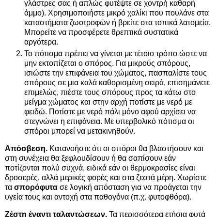
γλάστρες σας ή απλώς φυτέψτε σε χοντρή καθαρή
άμμο). Χρησιμοποιήστε μικρό χαλίκι που πουλάνε στα
καταστήματα ζωοτροφών ή βρείτε στα τοπικά λατομεία.
Μπορείτε να προσφέρετε θρεπτικά συστατικά
αργότερα.
Το πότισμα πρέπει να γίνεται με τέτοιο τρόπο ώστε να
μην εκτοπίζεται ο σπόρος. Για μικρούς σπόρους,
ισιώστε την επιφάνεια του χώματος, πασπαλίστε τους
σπόρους σε μια καλά καθορισμένη σειρά, επισημάνετε
επιμελώς, πιέστε τους σπόρους προς τα κάτω στο
μείγμα χώματος και στην αρχή ποτίστε με νερό με
φειδώ. Ποτίστε με νερό πάλι μόνο αφού αρχίσει να
στεγνώνει η επιφάνεια. Με υπερβολικό πότισμα οι
σπόροι μπορεί να μετακινηθούν.
Απόσβεση.
Κατανοήστε ότι οι σπόροι θα βλαστήσουν και
στη συνέχεια θα ξεφλουδίσουν ή θα σαπίσουν εάν
ποτίζονται πολύ συχνά, ειδικά εάν οι θερμοκρασίες είναι
δροσερές, αλλά μερικές φορές και στα ζεστά μέρη. Χωρίστε
τα
σπορόφυτα
σε λογική απόσταση για να προάγεται την
υγεία τους και αντοχή στα παθογόνα (π.χ. φυτοφθόρα).
Ζέστη έναντι ταλαντώσεων.
Τα περισσότερα ετήσια φυτά