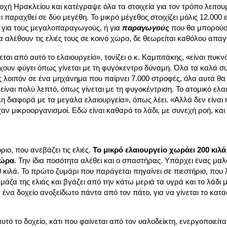
οχή Ηρακλείου και κατέγραψε όλα τα στοιχεία για τον τρόπο λειτου
ι παραχθεί σε δύο μεγέθη. Το μικρό μέγεθος στοιχίζει μόλις 12.000
 για τους μεγαλοπαραγωγούς, ή για
παραγωγούς
που θα μπορούσ
να αλέθουν τις ελιές τους σε κοινό χώρο, δε θεωρείται καθόλου απαγ
αι από αυτό το ελαιουργείο», τονίζει ο κ. Καμπιτάκης, «είναι πυκνό
χουν φύγει όπως γίνεται με τη φυγόκεντρο δύναμη. Όλα τα καλά συσ
ς λοιπόν σε ένα μηχάνημα που παίρνει 7.000 στροφές, όλα αυτά θα 
 είναι πολύ λεπτό, όπως γίνεται με τη φυγοκέντριση. Το ατομικό ελα
άλη διαφορά με τα μεγάλα ελαιουργεία», όπως λέει. «Αλλά δεν είναι 
ν μικροοργανισμοί. Εδώ είναι καθαρό το λάδι, με συνεχή ροή, κα
ιο, που ανεβάζει τις ελιές.
Το μικρό ελαιουργείο χωράει 200 κιλά 
 ώρα
. Την ίδια ποσότητα αλέθει και ο σπαστήρας. Υπάρχει ένας μαλ
 κιλά. Το πρώτο ζυμάρι που παράγεται πηγαίνει σε πιεστήριο, που λ
η μάζα της ελιάς και βγάζει από την κάτω μεριά τα υγρά και το λάδι μ
σε ένα δοχείο ανοξείδωτο πάντα από τον πάτο, για να γίνεται το κα
υτό το δοχείο, κάτι που φαίνεται από τον υαλοδείκτη, ενεργοποιείτα