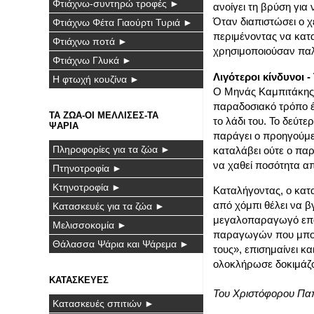
Φτιάχνω-συντηρώ τροφές ►
ανοίγει τη βρύση για 
Όταν διαπιστώσει ο χε
Φτιάχνω Φέτα Γιαούρτι Τυριά ►
περιμένοντας να κατα
Φτιάχνω ποτά ►
χρησιμοποιούσαν παλι
Φτιάχνω Γλυκά ►
Λιγότεροι κίνδυνοι 
Η φτωχή κουζίνα ►
Ο Μηνάς Καμπιτάκης 
παραδοσιακό τρόπο έκ
ΤΑ ΖΩΑ-ΟΙ ΜΕΛΛΙΣΕΣ-ΤΑ
το λάδι του. Το δεύτε
ΨΑΡΙΑ
παράγει ο προηγούμεν
Πληροφορίες για τα ζώα ►
καταλάβει ούτε ο παρ
να χαθεί ποσότητα α
Πτηνοτροφία ►
Κτηνοτροφία ►
Καταλήγοντας, ο κατ
από χόμπι θέλει να βγ
Κατασκευές για τα ζώα ►
μεγαλοπαραγωγό επαγ
Μελισσοκομία ►
παραγωγών που μπορού
Θάλασσα Ψάρια και Ψάρεμα ►
τους», επισημαίνει κα
ολοκλήρωσε δοκιμάζον
ΚΑΤΑΣΚΕΥΕΣ
Του Χριστόφορου Πα
Κατασκευές σπιτιών ►