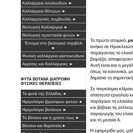
Καλλιέργεια λουλουδιών ►
Καλλιέργεια δέντρων ►
Καλλιεργητικές συμβουλές ►
Βιολογική Καλλιέργεια ►
Βιολογική προστασία φυτών ►
Το πρώτο ατομικό,
μι
Έντομα στο βιολογικό περιβόλι
ανήκει σε Ηρακλειώτ
►
παράγοντας το ελαιόλ
Φυσική καλλιέργεια-permaculture
βιομάζα, αποφεύγοντα
Αγρότες και Καλλιέργειες ►
Αυτή είναι και η μεγ
όπως τα κανονικά, μ
δημόσια τη σημαντικ
ΦΥΤΑ ΒΟΤΑΝΑ ΔΙΑΤΡΟΦΗ
ΦΥΣΙΚΕΣ ΘΕΡΑΠΕΙΕΣ
Σε παγκόσμια κλίμακ
Τα φυτά της Ελλάδας ►
απίστευτο εργαλείο 
παράγουν το ελαιόλα
Ημερολόγιο βρώσιμων φυτών ►
και βέβαια τις ατέλε
Ημερολόγιο βοτάνων ►
παραγωγής του ελαιολ
Τα βότανα και η χρήση τους ►
και το μεσαίο 6.
Βότανα και θεραπείες►
Η εφημερίδα μας, μό