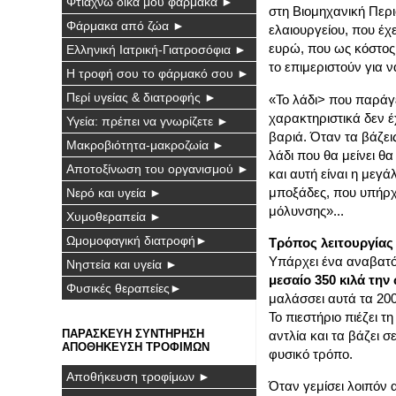
Φτιάχνω δικά μου φάρμακα ►
στη Βιομηχανική Περι
Φάρμακα από ζώα ►
ελαιουργείου, που έχε
ευρώ, που ως κόστος
Ελληνική Ιατρική-Γιατροσόφια ►
το επιμεριστούν για 
Η τροφή σου το φάρμακό σου ►
Περί υγείας & διατροφής ►
«Το λάδι> που παράγετ
χαρακτηριστικά δεν έ
Υγεία: πρέπει να γνωρίζετε ►
βαριά. Όταν τα βάζει
Μακροβιότητα-μακροζωία ►
λάδι που θα μείνει θα
Αποτοξίνωση του οργανισμού ►
και αυτή είναι η μεγ
μποξάδες, που υπήρχα
Νερό και υγεία ►
μόλυνσης»...
Χυμοθεραπεία ►
Ωμομοφαγική διατροφή►
Τρόπος λειτουργίας
Υπάρχει ένα αναβατόρ
Νηστεία και υγεία ►
μεσαίο 350 κιλά την
Φυσικές θεραπείες►
μαλάσσει αυτά τα 200
Το πιεστήριο πιέζει τ
ΠΑΡΑΣΚΕΥΗ ΣΥΝΤΗΡΗΣΗ
αντλία και τα βάζει 
ΑΠΟΘΗΚΕΥΣΗ ΤΡΟΦΙΜΩΝ
φυσικό τρόπο.
Αποθήκευση τροφίμων ►
Όταν γεμίσει λοιπόν α