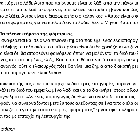
να πάρει το λάδι. Αυτό που παίρνουμε είναι το λάδι από την πάνω μ
ιριστής ότι το λάδι σκουραίνει, τότε κλείνει και πάλι τη βάνα και β
σταλάξει. Αυτός είναι ο διαχωριστής ο οικολογικός. «Αυτός είναι ο
ά οι φάμπρικες για να καθαρίζουν το λάδι», λέει ο Μηνάς Καμπιτά
- Τα πλεονεκτήματα της φάμπρικας
αναφέρεται και σε άλλα πλεονεκτήματα που έχει ένας ελαιοπαρα
θλιψης του ελαιοκάρπου. «Το πρώτο είναι ότι δε χρειάζεται να ξεν
ρο είναι ότι θα αποφεύγει φαινόμενα όπως να μολύνεται το δικό του 
ος από σαπισμένες ελιές. Και το τρίτο θέμα είναι ότι στα φυγοκεντ
αγωγός, ούτε ο ελαιουργός πότε θα γίνει μια ζημιά από διακοπή ρεύ
πό το παραγόμενο ελαιόλαδο»...
ασκευαστής μας είπε ότι υπάρχουν διάφορες κατηγορίες παραγωγώ
άλει το δικό του εμφιαλωμένο λάδι και να το διακινήσει στους φίλου
γελματία. «Αν ένας παραγωγός δε θέλει να αναλάβει το κόστος, υ
ν να συνεργάζονται μεταξύ τους αλέθοντας σε ένα τέτοιο ελαιουρ
ι τονίζει ότι για την κατασκευή της "φάμπρικας" εργάστηκε σκληρά τ
τας με επιτυχία τη λειτουργία της.
παδάκη