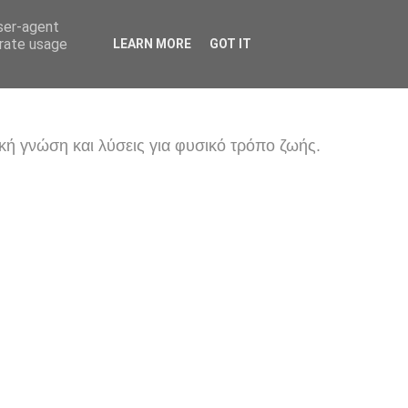
user-agent
erate usage
LEARN MORE
GOT IT
κή γνώση και λύσεις για φυσικό τρόπο ζωής.