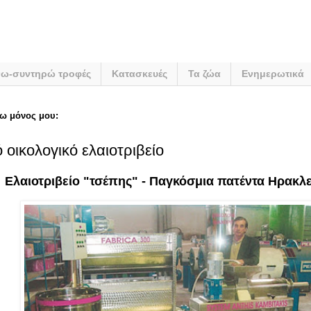
νω-συντηρώ τροφές
Κατασκευές
Τα ζώα
Ενημερωτικά
ω μόνος μου:
 οικολογικό ελαιοτριβείο
Eλαιοτριβείο "τσέπης" - Παγκόσμια πατέντα Ηρακλ