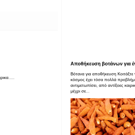
Αποθήκευση βοτάνων για έ
Βότανα για αποθήκευση Κοιτάξτε 
ικα.....
κόσμος έχει τόσα πολλά προβλήμ
αντιμετωπίσει, από αντίξοες καιρι
μέχρι σε...