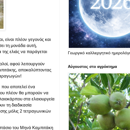
, είναι πλέον γεγονός και
ι τη μονάδα αυτή,
 της ελιάς να παράγεται
Γεωργικό καλλιεργητικό ημερολόγ
αλοί, αφού λειτουργούν
Αύγουστος στο αγρόκτημα
αμπιτάκης, αποκαλύπτοντας
οπαραγωγών!
, που αποτελεί ένα
που πλέον θα μπορούν να
ελαιοκάρπου στα ελαιουργεία
υν τη διαδικασία
ασης μόλις 2 τετραγωνικών
οστάσιο του Μηνά Καμπιτάκη