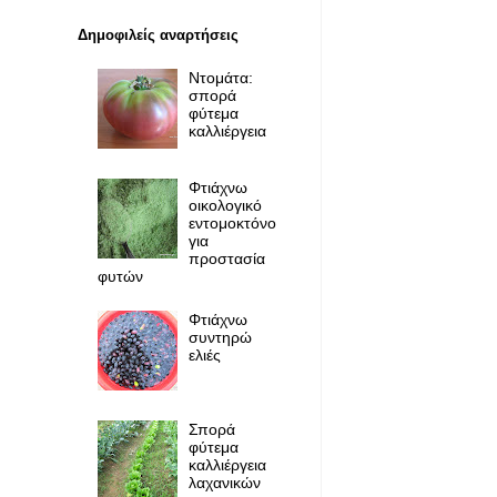
Δημοφιλείς αναρτήσεις
Ντομάτα:
σπορά
φύτεμα
καλλιέργεια
Φτιάχνω
οικολογικό
εντομοκτόνο
για
προστασία
φυτών
Φτιάχνω
συντηρώ
ελιές
Σπορά
φύτεμα
καλλιέργεια
λαχανικών