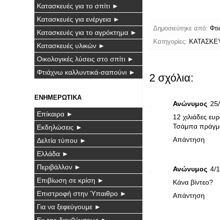
Κατασκευές για το σπίτι ►
Κατασκευές για ενέργεια ►
Δημοσιεύτηκε από:
Φτι
Κατασκευές για το αγρόκτημα ►
Κατηγορίες:
ΚΑΤΑΣΚΕ
Κατασκευές υλικών ►
Οικολογικές λύσεις στο σπίτι ►
Φτιάχνω καλλυντικά-σαπούνι ►
2 σχόλια:
ΕΝΗΜΕΡΩΤΙΚΑ
Ανώνυμος
25/
Επίκαιρα ►
12 χιλιάδες ευρώ.
Τσάμπα πράγμα 
Εκδηλώσεις ►
Απάντηση
Δελτία τύπου ►
Ελλάδα ►
Περιβάλλον ►
Ανώνυμος
4/1
Επιβίωση σε κρίση ►
Κάνα βίντεο?
Επιστροφή στην Ύπαιθρο ►
Απάντηση
Για να ξεφεύγουμε ►
Εκ της διευθύνσεως ►