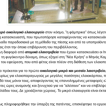
κρό οικολογικό ελαιουργείο
στον κόσμο, "η φάμπρικα" όπως λέγεται
η κατασκευαστή, που πρωτοπόρησε καταφέρνοντας να κατασκευάσε
αδο παραδοσιακά με τη μέθοδο της πίεσης και από τα υποπροϊόντα
ς έτσι την όποια επιβάρυνση του περιβάλλοντος.
άλη διαφορά από
ατομικά ελαιοτριβεία
που έχουν κατασκευάσει οι Ιτ
ε τη φυγόκεντρο δύναμη, όπως εξηγεί στη "Νέα Κρήτη" ο Μηνάς Κ
ή του εφεύρεση, που από φέτος είναι πλέον στη διάθεση των ελαι
α πρόκειται για το πρώτο
οικολογικό μικρό και μεσαίο λαιοτριβείο
κυρίως για ελαιοπαραγωγούς με μεγάλες ποσότητες ελαιοκάρπου, 
δό τους μόνοι τους, αποφεύγοντας τις επανειλημμένες μεταφορές 
ιωτες ώρες αναμονής και ξενυχτιού για να "αλέσουν" και να επιβλέψο
άδου τους. Δε χρειάζονται χώρους. Το μικρό ελαιουργείο είναι έκτ
λις πληροφορήθηκε την ύπαρξη της πατέντας, επισκέφτηκε το εργ