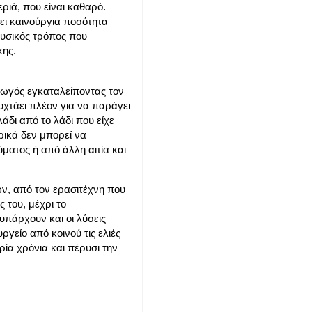
εριά, που είναι καθαρό.
άζει καινούργια ποσότητα
 φυσικός τρόπος που
κης.
γωγός εγκαταλείποντας τον
υχτάει πλέον για να παράγει
λάδι από το λάδι που είχε
ρικά δεν μπορεί να
ματος ή από άλλη αιτία και
ν, από τον ερασιτέχνη που
ς του, μέχρι το
πάρχουν και οι λύσεις
γείο από κοινού τις ελιές
ρία χρόνια και πέρυσι την