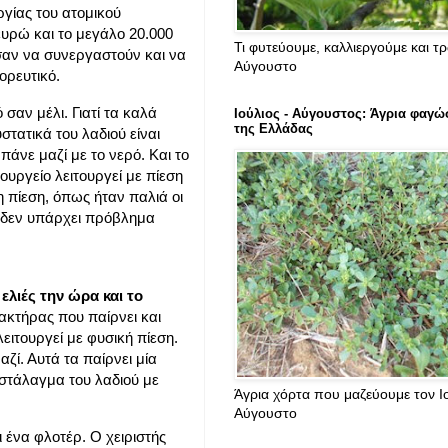
ργίας του ατομικού
 ευρώ και το μεγάλο 20.000
Τι φυτεύουμε, καλλιεργούμε και τ
αν να συνεργαστούν και να
Αύγουστο
ορευτικό.
 σαν μέλι. Γιατί τα καλά
Ιούλιος - Αύγουστος: Άγρια φαγώ
της Ελλάδας
τατικά του λαδιού είναι
πάνε μαζί με το νερό. Και το
ιουργείο λειτουργεί με πίεση
η πίεση, όπως ήταν παλιά οι
ι δεν υπάρχει πρόβλημα
ελιές την ώρα και το
ακτήρας που παίρνει και
ειτουργεί με φυσική πίεση.
αζί. Αυτά τα παίρνει μία
ταστάλαγμα του λαδιού με
Άγρια χόρτα που μαζεύουμε τον Ιο
Αύγουστο
ι ένα φλοτέρ. Ο χειριστής