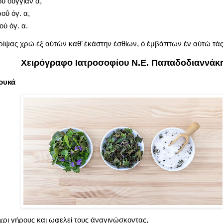
ύ ούγγίαν α,
ΰ όγ. α,
ύ όγ. α.
τρίψας χρώ έξ αύτών καθ’ έκάστην έσθίων, ό έμβάπτων έν αύτώ τά
Χειρόγραφο Ιατροσοφίου Ν.Ε. Παπαδοδιαννάκ
Λουκά
έχρι γήρους και ωφελεί τους άναγινώσκοντας,