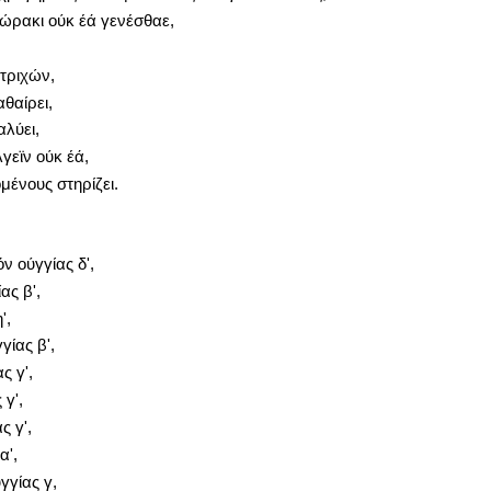
ώρακι ούκ έά γενέσθαε,
τριχών,
θαίρει,
αλύει,
γεϊν ούκ έά,
μένους στηρίζει.
ν ούγγίας δ',
ας β',
',
γίας β',
ς γ',
 γ',
ς γ',
α',
γγίας γ,