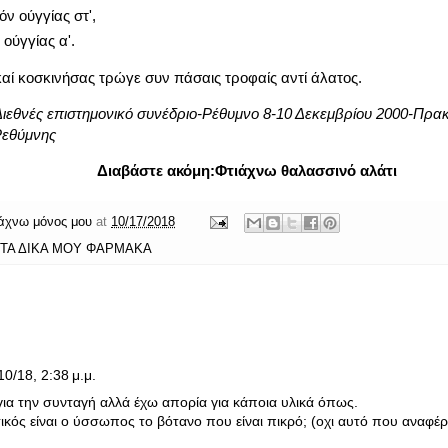
ν ούγγίας στ',
ύγγίας α'.
αί κοσκινήσας τρώγε συν πάσαις τροφαίς αντί άλατος.
Διεθνές επιστημονικό συνέδριο-Ρέθυμνο 8-10 Δεκεμβρίου 2000-Πρακτ
Ρεθύμνης
Διαβάστε ακόμη:
Φτιάχνω θαλασσινό αλάτι
άχνω μόνος μου
at
10/17/2018
 ΤΑ ΔΙΚΑ ΜΟΥ ΦΑΡΜΑΚΑ
10/18, 2:38 μ.μ.
ια την συνταγή αλλά έχω απορία για κάποια υλικά όπως.
ός είναι ο ύσσωπος το βότανο που είναι πικρό; (οχι αυτό που αναφέρε