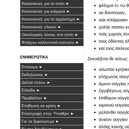
Κατασκευές για το σπίτι ►
φλέγμα έν τώ θ
Κατασκευές για ενέργεια ►
ού δύσπνειαν,
Κατασκευές για το αγρόκτημα ►
ούκ απόρροιαν 
χολήν πάσαν κα
Κατασκευές υλικών ►
τούς χυμούς άν
Οικολογικές λύσεις στο σπίτι ►
τούς όδόντας άλ
Φτιάχνω καλλυντικά-σαπούνι ►
καί τούς σαλευο
ΕΝΗΜΕΡΩΤΙΚΑ
Σκευάζεται δε ούτως:
Επίκαιρα ►
ύσωπον κρητικό
Εκδηλώσεις ►
γλήχωνος ούγγί
Δελτία τύπου ►
άμεον ούγγίας η
Ελλάδα ►
ζιγγιβέρεως ούγ
έπιθύμου ούγγία
Περιβάλλον ►
κιμονού ούγγίας
Επιβίωση σε κρίση ►
μελάνθιν ούγγία
Επιστροφή στην Ύπαιθρο ►
άνισον ούγγίαν 
Για να ξεφεύγουμε ►
άλόης κοινής ού
Εκ της διευθύνσεως ►