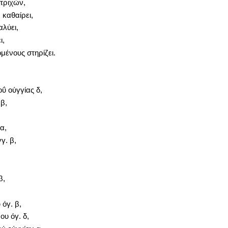
τριχών,
 καθαίρει,
αλύει,
ι,
μένους στηρίζει.
ΰ ούγγίας δ,
β,
α,
γ. β,
β,
όγ. β,
υ όγ. δ,