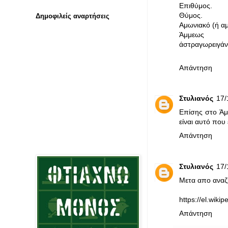
Επιθύμος.
Θύμος.
Δημοφιλείς αναρτήσεις
Αμωνιακό (ή αμ
Άμμεως
άστραγωρειγά
Απάντηση
Στυλιανός
17/
Επίσης στο Άμμ
είναι αυτό που
Απάντηση
Στυλιανός
17/
Μετα απο αναζή
https://el.wiki
Απάντηση