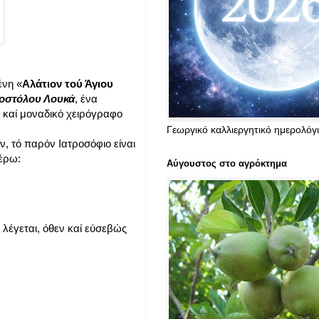
ένη «
Αλάτιον τού Άγιου
ποστόλου Λουκά
, ένα
 καί μοναδικό χειρόγραφο
Γεωργικό καλλιεργητικό ημερολόγ
 τό παρόν Ιατροσόφιο είναι
έρω:
Αύγουστος στο αγρόκτημα
 λέγεται, όθεν καί εύσεβώς