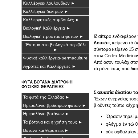
Καλλιέργεια λουλουδιών ►
Καλλιέργεια δέντρων ►
Καλλιεργητικές συμβουλές ►
Βιολογική Καλλιέργεια ►
Ιδιαίτερο ενδιαφέρον
Βιολογική προστασία φυτών ►
Λουκά
», κείμενο τό
Έντομα στο βιολογικό περιβόλι
σύντομο κείμενο 15 
►
στον Codex Medicinus
Φυσική καλλιέργεια-permaculture
Από όσον τουλάχιστο
Αγρότες και Καλλιέργειες ►
τό μόνο ίσως πού δι
ΦΥΤΑ ΒΟΤΑΝΑ ΔΙΑΤΡΟΦΗ
ΦΥΣΙΚΕΣ ΘΕΡΑΠΕΙΕΣ
Σκευασία άλατίου τ
Τα φυτά της Ελλάδας ►
’Έχων ένεργείας τοσα
βιοϋντες τούτω κέχρ
Ημερολόγιο βρώσιμων φυτών ►
Ημερολόγιο βοτάνων ►
'Όρασιν τηρεί μ
Τα βότανα και η χρήση τους ►
φλέγμα έν τώ θ
Βότανα και θεραπείες►
ούκ οφθαλμίαν,