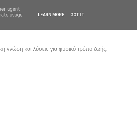
user-agent
erate usage
LEARN MORE
GOT IT
κή γνώση και λύσεις για φυσικό τρόπο ζωής.