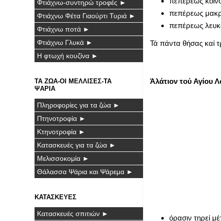
πεπέρεως κοινο
Φτιάχνω-συντηρώ τροφές ►
πεπέρεως μακρο
Φτιάχνω Φέτα Γιαούρτι Τυριά ►
πεπέρεως λευκο
Φτιάχνω ποτά ►
Φτιάχνω Γλυκά ►
Τά πάντα θήσας καί 
Η φτωχή κουζίνα ►
Άλάτιον τού Αγίου 
ΤΑ ΖΩΑ-ΟΙ ΜΕΛΛΙΣΕΣ-ΤΑ
ΨΑΡΙΑ
Πληροφορίες για τα ζώα ►
Πτηνοτροφία ►
Κτηνοτροφία ►
Κατασκευές για τα ζώα ►
Μελισσοκομία ►
Θάλασσα Ψάρια και Ψάρεμα ►
ΚΑΤΑΣΚΕΥΕΣ
Κατασκευές σπιτιών ►
όρασιν τηρεί μ