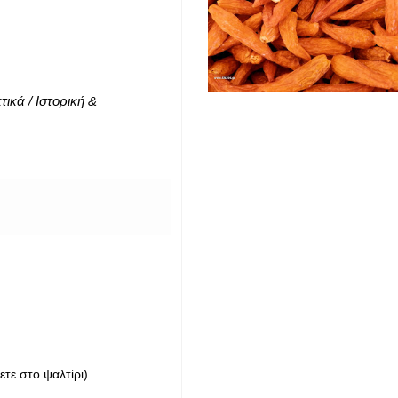
ικά / Ιστορική &
τε στο ψαλτίρι)