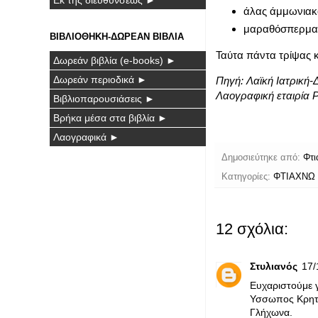
άλας άμμωνιακό
μαραθόσπερμα ο
ΒΙΒΛΙΟΘΗΚΗ-ΔΩΡΕΑΝ ΒΙΒΛΙΑ
Ταύτα πάντα τρίψας κ
Δωρεάν βιβλία (e-books) ►
Δωρεάν περιοδικά ►
Πηγή: Λαϊκή Ιατρική-
Λαογραφική εταιρία 
Βιβλιοπαρουσιάσεις ►
Βρήκα μέσα στα βιβλία ►
Λαογραφικά ►
Δημοσιεύτηκε από:
Φτι
Κατηγορίες:
ΦΤΙΑΧΝΩ
12 σχόλια:
Στυλιανός
17/
Ευχαριστούμε γ
Υσσωπος Κρητικ
Γλήχωνα.