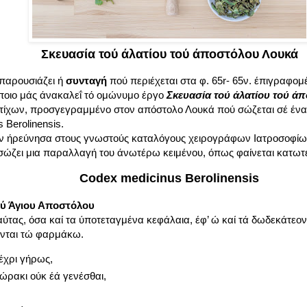
Σκευασία τού άλατίου τού άποστόλου Λουκά
 παρουσιάζει ή
συνταγή
πού περιέχεται στα φ. 65r- 65ν. έπιγραφομ
 όποιο μάς άνακαλεΐ τό ομώνυμο έργο
Σκευασία τού άλατίου τού ά
στίχων, προσγεγραμμένο στον απόστολο Λουκά πού σώζεται σέ ένα
 Berolinensis.
ν ήρεύνησα στους γνωστούς καταλόγους χειρογράφων Ιατροσοφίων,
ασώζει μια παραλλαγή του άνωτέρω κειμένου, όπως φαίνεται κατωτ
Codex medicinus Berolinensis
ού Άγιου Αποστόλου
ύτας, όσα καί τα ύποτεταγμένα κεφάλαια, έφ’ ώ καί τά δωδεκάτεον
ηνται τώ φαρμάκω.
έχρι γήρως,
ώρακι ούκ έά γενέσθαι,