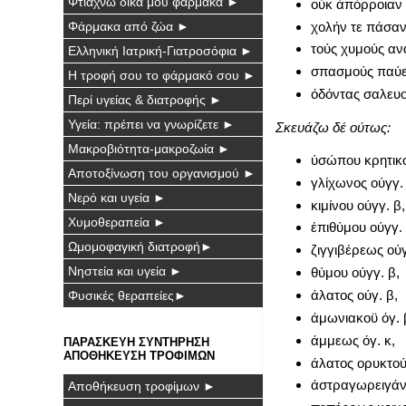
Φτιάχνω δικά μου φάρμακα ►
ούκ άπόρροιαν 
χολήν τε πάσαν
Φάρμακα από ζώα ►
τούς χυμούς αν
Ελληνική Ιατρική-Γιατροσόφια ►
σπασμούς παύε
Η τροφή σου το φάρμακό σου ►
όδόντας σαλευο
Περί υγείας & διατροφής ►
Υγεία: πρέπει να γνωρίζετε ►
Σκευάζω δέ ούτως:
Μακροβιότητα-μακροζωία ►
ύσώπου κρητικο
Αποτοξίνωση του οργανισμού ►
γλίχωνος ούγγ. 
Νερό και υγεία ►
κιμίνου ούγγ. β,
Χυμοθεραπεία ►
έπιθύμου ούγγ. 
Ωμομοφαγική διατροφή►
ζιγγιβέρεως ούγ
Νηστεία και υγεία ►
θύμου ούγγ. β,
άλατος ούγ. β,
Φυσικές θεραπείες►
άμωνιακοϋ όγ. 
άμμεως όγ. κ,
ΠΑΡΑΣΚΕΥΗ ΣΥΝΤΗΡΗΣΗ
ΑΠΟΘΗΚΕΥΣΗ ΤΡΟΦΙΜΩΝ
άλατος ορυκτού 
άστραγωρειγάνο
Αποθήκευση τροφίμων ►