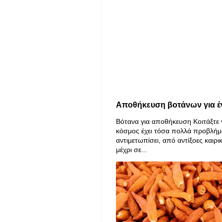
Αποθήκευση βοτάνων για έ
Βότανα για αποθήκευση Κοιτάξτε 
κόσμος έχει τόσα πολλά προβλήμ
αντιμετωπίσει, από αντίξοες καιρι
μέχρι σε...