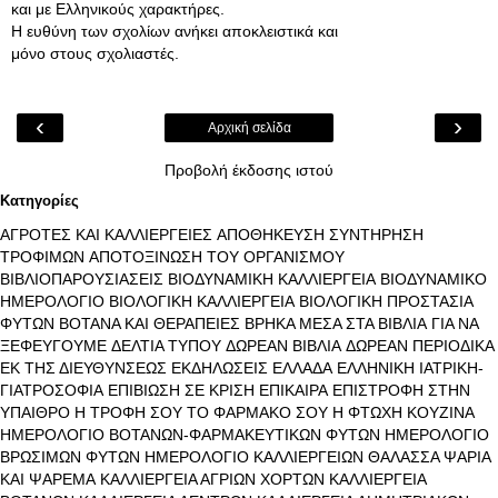
και με Ελληνικούς χαρακτήρες.
Η ευθύνη των σχολίων ανήκει αποκλειστικά και
μόνο στους σχολιαστές.
‹
›
Αρχική σελίδα
Προβολή έκδοσης ιστού
Κατηγορίες
ΑΓΡΟΤΕΣ ΚΑΙ ΚΑΛΛΙΕΡΓΕΙΕΣ
ΑΠΟΘΗΚΕΥΣΗ ΣΥΝΤΗΡΗΣΗ
ΤΡΟΦΙΜΩΝ
ΑΠΟΤΟΞΙΝΩΣΗ ΤΟΥ ΟΡΓΑΝΙΣΜΟΥ
ΒΙΒΛΙΟΠΑΡΟΥΣΙΑΣΕΙΣ
ΒΙΟΔΥΝΑΜΙΚΗ ΚΑΛΛΙΕΡΓΕΙΑ
ΒΙΟΔΥΝΑΜΙΚΟ
ΗΜΕΡΟΛΟΓΙΟ
ΒΙΟΛΟΓΙΚΗ ΚΑΛΛΙΕΡΓΕΙΑ
ΒΙΟΛΟΓΙΚΗ ΠΡΟΣΤΑΣΙΑ
ΦΥΤΩΝ
ΒΟΤΑΝΑ ΚΑΙ ΘΕΡΑΠΕΙΕΣ
ΒΡΗΚΑ ΜΕΣΑ ΣΤΑ ΒΙΒΛΙΑ
ΓΙΑ ΝΑ
ΞΕΦΕΥΓΟΥΜΕ
ΔΕΛΤΙΑ ΤΥΠΟΥ
ΔΩΡΕΑΝ ΒΙΒΛΙΑ
ΔΩΡΕΑΝ ΠΕΡΙΟΔΙΚΑ
ΕΚ ΤΗΣ ΔΙΕΥΘΥΝΣΕΩΣ
ΕΚΔΗΛΩΣΕΙΣ
ΕΛΛΑΔΑ
ΕΛΛΗΝΙΚΗ ΙΑΤΡΙΚΗ-
ΓΙΑΤΡΟΣΟΦΙΑ
ΕΠΙΒΙΩΣΗ ΣΕ ΚΡΙΣΗ
ΕΠΙΚΑΙΡΑ
ΕΠΙΣΤΡΟΦΗ ΣΤΗΝ
ΥΠΑΙΘΡΟ
Η ΤΡΟΦΗ ΣΟΥ ΤΟ ΦΑΡΜΑΚΟ ΣΟΥ
Η ΦΤΩΧΗ ΚΟΥΖΙΝΑ
ΗΜΕΡΟΛΟΓΙΟ ΒΟΤΑΝΩΝ-ΦΑΡΜΑΚΕΥΤΙΚΩΝ ΦΥΤΩΝ
ΗΜΕΡΟΛΟΓΙΟ
ΒΡΩΣΙΜΩΝ ΦΥΤΩΝ
ΗΜΕΡΟΛΟΓΙΟ ΚΑΛΛΙΕΡΓΕΙΩΝ
ΘΑΛΑΣΣΑ ΨΑΡΙΑ
ΚΑΙ ΨΑΡΕΜΑ
ΚΑΛΛΙΕΡΓΕΙΑ ΑΓΡΙΩΝ ΧΟΡΤΩΝ
ΚΑΛΛΙΕΡΓΕΙΑ