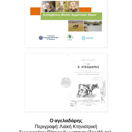
Ο αγελαδάρης
Περιγραφή: Λαϊκή Κτηνιατρική