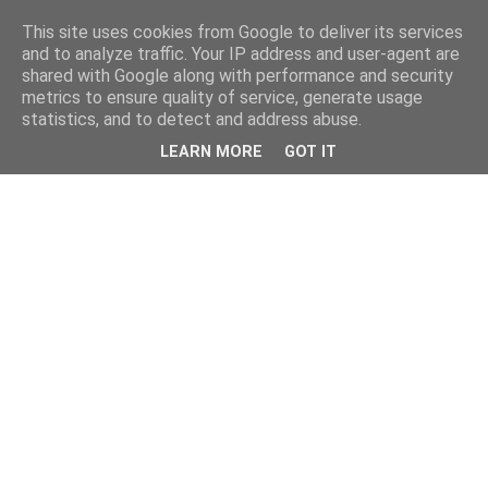
This site uses cookies from Google to deliver its services
Φτιάχνω μόνος μου
and to analyze traffic. Your IP address and user-agent are
shared with Google along with performance and security
metrics to ensure quality of service, generate usage
Οδηγοί για σπορά, καλλιέργεια, αποθήκευση τροφίμων,
statistics, and to detect and address abuse.
βότανα, επιβίωση, χειροποίητες κατασκευές, πρακτική
LEARN MORE
GOT IT
γνώση και λύσεις για φυσικό τρόπο ζωής.