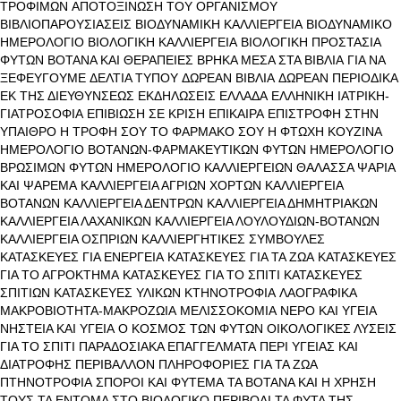
ΤΡΟΦΙΜΩΝ
ΑΠΟΤΟΞΙΝΩΣΗ ΤΟΥ ΟΡΓΑΝΙΣΜΟΥ
ΒΙΒΛΙΟΠΑΡΟΥΣΙΑΣΕΙΣ
ΒΙΟΔΥΝΑΜΙΚΗ ΚΑΛΛΙΕΡΓΕΙΑ
ΒΙΟΔΥΝΑΜΙΚΟ
ΗΜΕΡΟΛΟΓΙΟ
ΒΙΟΛΟΓΙΚΗ ΚΑΛΛΙΕΡΓΕΙΑ
ΒΙΟΛΟΓΙΚΗ ΠΡΟΣΤΑΣΙΑ
ΦΥΤΩΝ
ΒΟΤΑΝΑ ΚΑΙ ΘΕΡΑΠΕΙΕΣ
ΒΡΗΚΑ ΜΕΣΑ ΣΤΑ ΒΙΒΛΙΑ
ΓΙΑ ΝΑ
ΞΕΦΕΥΓΟΥΜΕ
ΔΕΛΤΙΑ ΤΥΠΟΥ
ΔΩΡΕΑΝ ΒΙΒΛΙΑ
ΔΩΡΕΑΝ ΠΕΡΙΟΔΙΚΑ
ΕΚ ΤΗΣ ΔΙΕΥΘΥΝΣΕΩΣ
ΕΚΔΗΛΩΣΕΙΣ
ΕΛΛΑΔΑ
ΕΛΛΗΝΙΚΗ ΙΑΤΡΙΚΗ-
ΓΙΑΤΡΟΣΟΦΙΑ
ΕΠΙΒΙΩΣΗ ΣΕ ΚΡΙΣΗ
ΕΠΙΚΑΙΡΑ
ΕΠΙΣΤΡΟΦΗ ΣΤΗΝ
ΥΠΑΙΘΡΟ
Η ΤΡΟΦΗ ΣΟΥ ΤΟ ΦΑΡΜΑΚΟ ΣΟΥ
Η ΦΤΩΧΗ ΚΟΥΖΙΝΑ
ΗΜΕΡΟΛΟΓΙΟ ΒΟΤΑΝΩΝ-ΦΑΡΜΑΚΕΥΤΙΚΩΝ ΦΥΤΩΝ
ΗΜΕΡΟΛΟΓΙΟ
ΒΡΩΣΙΜΩΝ ΦΥΤΩΝ
ΗΜΕΡΟΛΟΓΙΟ ΚΑΛΛΙΕΡΓΕΙΩΝ
ΘΑΛΑΣΣΑ ΨΑΡΙΑ
ΚΑΙ ΨΑΡΕΜΑ
ΚΑΛΛΙΕΡΓΕΙΑ ΑΓΡΙΩΝ ΧΟΡΤΩΝ
ΚΑΛΛΙΕΡΓΕΙΑ
ΒΟΤΑΝΩΝ
ΚΑΛΛΙΕΡΓΕΙΑ ΔΕΝΤΡΩΝ
ΚΑΛΛΙΕΡΓΕΙΑ ΔΗΜΗΤΡΙΑΚΩΝ
ΚΑΛΛΙΕΡΓΕΙΑ ΛΑΧΑΝΙΚΩΝ
ΚΑΛΛΙΕΡΓΕΙΑ ΛΟΥΛΟΥΔΙΩΝ-ΒΟΤΑΝΩΝ
ΚΑΛΛΙΕΡΓΕΙΑ ΟΣΠΡΙΩΝ
ΚΑΛΛΙΕΡΓΗΤΙΚΕΣ ΣΥΜΒΟΥΛΕΣ
ΚΑΤΑΣΚΕΥΕΣ ΓΙΑ ΕΝΕΡΓΕΙΑ
ΚΑΤΑΣΚΕΥΕΣ ΓΙΑ ΤΑ ΖΩΑ
ΚΑΤΑΣΚΕΥΕΣ
ΓΙΑ ΤΟ ΑΓΡΟΚΤΗΜΑ
ΚΑΤΑΣΚΕΥΕΣ ΓΙΑ ΤΟ ΣΠΙΤΙ
ΚΑΤΑΣΚΕΥΕΣ
ΣΠΙΤΙΩΝ
ΚΑΤΑΣΚΕΥΕΣ ΥΛΙΚΩΝ
ΚΤΗΝΟΤΡΟΦΙΑ
ΛΑΟΓΡΑΦΙΚΑ
ΜΑΚΡΟΒΙΟΤΗΤΑ-ΜΑΚΡΟΖΩΙΑ
ΜΕΛΙΣΣΟΚΟΜΙΑ
ΝΕΡΟ ΚΑΙ ΥΓΕΙΑ
ΝΗΣΤΕΙΑ ΚΑΙ ΥΓΕΙΑ
Ο ΚΟΣΜΟΣ ΤΩΝ ΦΥΤΩΝ
ΟΙΚΟΛΟΓΙΚΕΣ ΛΥΣΕΙΣ
ΓΙΑ ΤΟ ΣΠΙΤΙ
ΠΑΡΑΔΟΣΙΑΚΑ ΕΠΑΓΓΕΛΜΑΤΑ
ΠΕΡΙ ΥΓΕΙΑΣ ΚΑΙ
ΔΙΑΤΡΟΦΗΣ
ΠΕΡΙΒΑΛΛΟΝ
ΠΛΗΡΟΦΟΡΙΕΣ ΓΙΑ ΤΑ ΖΩΑ
ΠΤΗΝΟΤΡΟΦΙΑ
ΣΠΟΡΟΙ ΚΑΙ ΦΥΤΕΜΑ
ΤΑ ΒΟΤΑΝΑ ΚΑΙ Η ΧΡΗΣΗ
ΤΟΥΣ
ΤΑ ΕΝΤΟΜΑ ΣΤΟ ΒΙΟΛΟΓΙΚΟ ΠΕΡΙΒΟΛΙ
ΤΑ ΦΥΤΑ ΤΗΣ