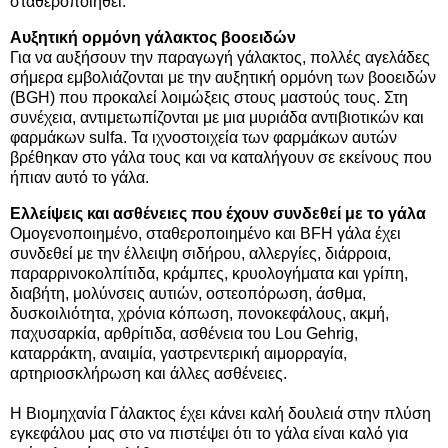
σταθεροποιηθεί.
Αυξητική ορμόνη γάλακτος βοοειδών
Για να αυξήσουν την παραγωγή γάλακτος, πολλές αγελάδες
σήμερα εμβολιάζονται με την αυξητική ορμόνη των βοοειδών
(BGH) που προκαλεί λοιμώξεις στους μαστούς τους. Στη
συνέχεια, αντιμετωπίζονται με μια μυριάδα αντιβιοτικών και
φαρμάκων sulfa. Τα ιχνοστοιχεία των φαρμάκων αυτών
βρέθηκαν στο γάλα τους και να καταλήγουν σε εκείνους που
ήπιαν αυτό το γάλα.
Ελλείψεις και ασθένειες που έχουν συνδεθεί με το
γάλα
Ομογενοποιημένο, σταθεροποιημένο και BFH γάλα έχει
συνδεθεί με την έλλειψη σιδήρου, αλλεργίες, διάρροια,
παραρρινοκολπίτιδα, κράμπες, κρυολογήματα και γρίπη,
διαβήτη, μολύνσεις αυτιών, οστεοπόρωση, άσθμα,
δυσκοιλιότητα, χρόνια κόπωση, πονοκεφάλους, ακμή,
παχυσαρκία, αρθρίτιδα, ασθένεια του Lou Gehrig,
καταρράκτη, αναιμία, γαστρεντερική αιμορραγία,
αρτηριοσκλήρωση και άλλες ασθένειες.
Η Βιομηχανία Γάλακτος έχει κάνει καλή δουλειά στην πλύση
εγκεφάλου μας στο να πιστέψει ότι το γάλα είναι καλό για