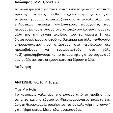
Ανώνυμος
6/6/10, 6:49 μ.μ.
το καλύτερο γάλα για τον ενήλικα είναι το γάλα της κατσίκας
την στιγμή ακριβώς που θα αρμεχτεί και όχι αργότερα, γιατί
το γάλα της μαμάς κατσίκας ( και φυσικά το γάλα όλων των
θηλαστικών )περιέχει αντιβιωτικούς παράγοντες που
περνούν με τον θηλασμό στο κατσικάκι,αν λοιπόν πιούμε το
γάλα της την στιγμη ακριβώς που θα αρμεχτεί:1) δεν
διατρέχουμε κινδυνο αφού τα βακτήρια και αλλοι παθογονοι
μικροοργανισμοι που υπάρχουν στο περιβαλλον δεν
προλαβαίνουν να ενσωματωθούν στο γάλα
και2)προσλαμβάνουμε και το απαραίτητο για τον οργανισμό
μας ασβέστιο. όποιοι έχουν κατσίκια ξέρουν τι λέω.
Απάντηση
ΑΝΤΩΝΗΣ
7/6/10, 4:10 μ.μ.
Φίλε Pro Polis.
Tο κατσικίσιο γάλα είναι πιο ελαφρύ από το πρόβειο, πιο
εύπεπτο και πιο εύγευστο. Φρεσκοαρμεγμένο μάλιστα έχει
άριστη θερμοκρασία ροφήματος, το δε καλοκαίρι την ιδανική
για πήξιμο φέτας. Μέχρι εδώ συμφωνούμε.