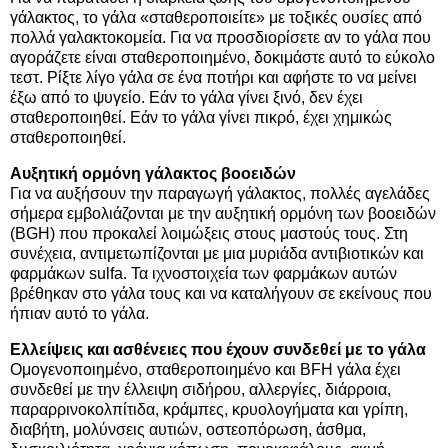
γάλακτος, το γάλα «σταθεροποιείτε» με τοξικές ουσίες από
πολλά γαλακτοκομεία. Για να προσδιορίσετε αν το γάλα που
αγοράζετε είναι σταθεροποιημένο, δοκιμάστε αυτό το εύκολο
τεστ. Ρίξτε λίγο γάλα σε ένα ποτήρι και αφήστε το να μείνει
έξω από το ψυγείο. Εάν το γάλα γίνει ξινό, δεν έχει
σταθεροποιηθεί. Εάν το γάλα γίνει πικρό, έχει χημικώς
σταθεροποιηθεί.
Αυξητική ορμόνη γάλακτος βοοειδών
Για να αυξήσουν την παραγωγή γάλακτος, πολλές αγελάδες
σήμερα εμβολιάζονται με την αυξητική ορμόνη των βοοειδών
(BGH) που προκαλεί λοιμώξεις στους μαστούς τους. Στη
συνέχεια, αντιμετωπίζονται με μια μυριάδα αντιβιοτικών και
φαρμάκων sulfa. Τα ιχνοστοιχεία των φαρμάκων αυτών
βρέθηκαν στο γάλα τους και να καταλήγουν σε εκείνους που
ήπιαν αυτό το γάλα.
Ελλείψεις και ασθένειες που έχουν συνδεθεί με το
γάλα
Ομογενοποιημένο, σταθεροποιημένο και BFH γάλα έχει
συνδεθεί με την έλλειψη σιδήρου, αλλεργίες, διάρροια,
παραρρινοκολπίτιδα, κράμπες, κρυολογήματα και γρίπη,
διαβήτη, μολύνσεις αυτιών, οστεοπόρωση, άσθμα,