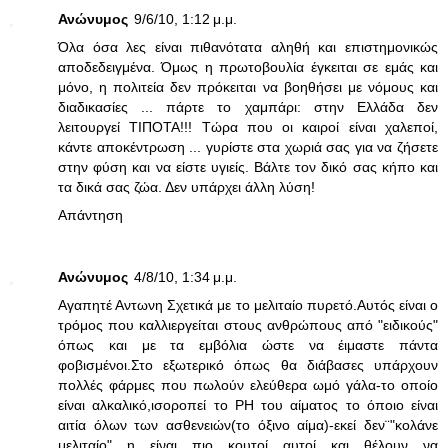
Ανώνυμος
9/6/10, 1:12 μ.μ.
Όλα όσα λες είναι πιθανότατα αληθή και επιστημονικώς
αποδεδειγμένα. Όμως η πρωτοβουλία έγκειται σε εμάς και
μόνο, η πολιτεία δεν πρόκειται να βοηθήσει με νόμους και
διαδικασίες ... πάρτε το χαμπάρι: στην Ελλάδα δεν
λειτουργεί ΤΙΠΟΤΑ!!! Τώρα που οι καιροί είναι χαλεποί,
κάντε αποκέντρωση ... γυρίστε στα χωριά σας για να ζήσετε
στην φύση και να είστε υγιείς. Βάλτε τον δικό σας κήπο και
τα δικά σας ζώα. Δεν υπάρχει άλλη λύση!
Απάντηση
Ανώνυμος
4/8/10, 1:34 μ.μ.
Αγαπητέ Αντωνη Σχετικά με το μελιταίο πυρετό.Αυτός είναι ο
τρόμος που καλλιεργείται στους ανθρώπους από "ειδικούς"
όπως και με τα εμβόλια ώστε να έιμαστε πάντα
φοβισμένοι.Στο εξωτερικό όπως θα διάβασες υπάρχουν
πολλές φάρμες που πωλούν ελεύθερα ωμό γάλα-το οποίο
είναι αλκαλικό,ισοροπεί το ΡΗ του αίματος το όποιο είναι
αιτία όλων των ασθενειών(το όξινο αίμα)-εκεί δεν¨"κολάνε
μελιταίο" η είναι πιο κουτοί αυτοί και θέλουν να