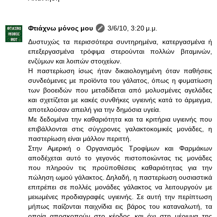
Φτιάχνω μόνος μου
3/6/10, 3:20 μ.μ.
Δυστυχώς τα περισσότερα συντηρημένα, κατεργασμένα ή
επεξεργασμένα τρόφιμα στερούνται πολλών βιταμινών,
ενζύμων και λοιπών στοιχείων.
Η παστερίωση ίσως ήταν δικαιολογημένη όταν παθήσεις
συνδεόμενες με προϊόντα του γάλατος, όπως η φυματίωση
των βοοειδών που μεταδίδεται από μολυσμένες αγελάδες
και σχετίζεται με κακές συνθήκες υγιεινής κατά το άρμεγμα,
αποτελούσαν απειλή για την δημόσια υγεία.
Με δεδομένα την καθαριότητα και τα κριτήρια υγιεινής που
επιβάλλονται στις σύγχρονες γαλακτοκομικές μονάδες, η
παστερίωση είναι μάλλον περιττή.
Στην Αμερική ο Οργανισμός Τροφίμων και Φαρμάκων
αποδέχεται αυτό το γεγονός πιστοποιώντας τις μονάδες
που πληρούν τις προϋποθέσεις καθαριότητας για την
πώληση ωμού γάλακτος. Δηλαδή, η παστερίωση ουσιαστικά
επιτρέπει σε πολλές μονάδες γάλακτος να λειτουργούν με
μειωμένες προδιαγραφές υγιεινής. Σε αυτή την περίπτωση
μήπως παίζονται παιχνίδια εις βάρος του καταναλωτή, τα
οποία αποσκοπούν στο κέρδος και όχι στη μέριμνα της