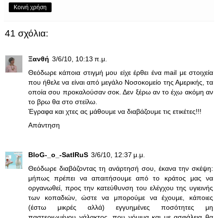
Κοινή χρήση
41 σχόλια:
Ξανθή
3/6/10, 10:13 π.μ.
Θεόδωρε κάποια στιγμή μου είχε έρθει ένα mail με στοιχεία
που ήθελε να είναι από μεγάλο Νοσοκομείο της Αμερικής, τα
οποία σου προκαλούσαν σοκ. Δεν ξέρω αν το έχω ακόμη αν
το βρω θα στο στείλω.
Έγραφα και χτες ας μάθουμε να διαβάζουμε τις ετικέτες!!!
Απάντηση
BloG-_o_-SatIRuS
3/6/10, 12:37 μ.μ.
Θεόδωρε διαβάζοντας τη ανάρτησή σου, έκανα την σκέψη:
μήπως πρέπει να απαιτήσουμε από το κράτος μας να
οργανωθεί, προς την κατεύθυνση του ελέγχου της υγιεινής
των κοπαδιών, ώστε να μπορούμε να έχουμε, κάποιες
(έστω μικρές αλλά) εγγυημένες ποσότητες μη
παστεριωμένου γάλακτος, που νόμιμα και με ασφάλεια θα