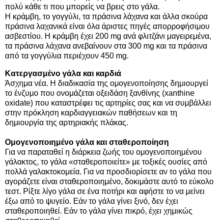
πολύ κάθε τι που μπορείς να βρεις στο γάλα.
Η κράμβη, το γογγύλι, τα πράσινα λάχανα και άλλα σκούρα
πράσινα λαχανικά είναι όλα άριστες πηγές απορροφήσιμου
ασβεστίου. Η κράμβη έχει 200 mg ανά φλιτζάνι μαγειρεμένα,
τα πράσινα λάχανα ανεβαίνουν στα 300 mg και τα πράσινα
από τα γογγύλια περιέχουν 450 mg.
Κατεργασμένο γάλα και καρδιά
Άσχημα νέα. Η διαδικασία της ομογενοποίησης δημιουργεί
το ένζυμο που ονομάζεται οξειδάση ξανθίνης (xanthine
oxidate) που καταστρέφει τις αρτηρίες σας και να συμβάλλει
στην πρόκληση καρδιαγγειακών παθήσεων και τη
δημιουργία της αρτηριακής πλάκας.
Ομογενοποιημένο γάλα και σταθεροποίηση
Για να παραταθεί η διάρκεια ζωής του ομογενοποιημένου
γάλακτος, το γάλα «σταθεροποιείτε» με τοξικές ουσίες από
πολλά γαλακτοκομεία. Για να προσδιορίσετε αν το γάλα που
αγοράζετε είναι σταθεροποιημένο, δοκιμάστε αυτό το εύκολο
τεστ. Ρίξτε λίγο γάλα σε ένα ποτήρι και αφήστε το να μείνει
έξω από το ψυγείο. Εάν το γάλα γίνει ξινό, δεν έχει
σταθεροποιηθεί. Εάν το γάλα γίνει πικρό, έχει χημικώς