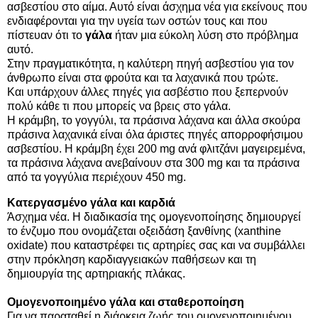
ασβεστίου στο αίμα. Αυτό είναι άσχημα νέα για εκείνους που
ενδιαφέρονται για την υγεία των οστών τους και που
πίστευαν ότι το
γάλα
ήταν μια εύκολη λύση στο πρόβλημα
αυτό.
Στην πραγματικότητα, η καλύτερη πηγή ασβεστίου για τον
άνθρωπο είναι στα φρούτα και τα λαχανικά που τρώτε.
Και υπάρχουν άλλες πηγές για ασβέστιο που ξεπερνούν
πολύ κάθε τι που μπορείς να βρεις στο γάλα.
Η κράμβη, το γογγύλι, τα πράσινα λάχανα και άλλα σκούρα
πράσινα λαχανικά είναι όλα άριστες πηγές απορροφήσιμου
ασβεστίου. Η κράμβη έχει 200 mg ανά φλιτζάνι μαγειρεμένα,
τα πράσινα λάχανα ανεβαίνουν στα 300 mg και τα πράσινα
από τα γογγύλια περιέχουν 450 mg.
Κατεργασμένο γάλα και καρδιά
Άσχημα νέα. Η διαδικασία της ομογενοποίησης δημιουργεί
το ένζυμο που ονομάζεται οξειδάση ξανθίνης (xanthine
oxidate) που καταστρέφει τις αρτηρίες σας και να συμβάλλει
στην πρόκληση καρδιαγγειακών παθήσεων και τη
δημιουργία της αρτηριακής πλάκας.
Ομογενοποιημένο γάλα και σταθεροποίηση
Για να παραταθεί η διάρκεια ζωής του ομογενοποιημένου