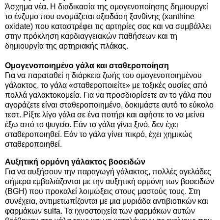
Άσχημα νέα. Η διαδικασία της ομογενοποίησης δημιουργεί
το ένζυμο που ονομάζεται οξειδάση ξανθίνης (xanthine
oxidate) που καταστρέφει τις αρτηρίες σας και να συμβάλλει
στην πρόκληση καρδιαγγειακών παθήσεων και τη
δημιουργία της αρτηριακής πλάκας.
Ομογενοποιημένο γάλα και σταθεροποίηση
Για να παραταθεί η διάρκεια ζωής του ομογενοποιημένου
γάλακτος, το γάλα «σταθεροποιείτε» με τοξικές ουσίες από
πολλά γαλακτοκομεία. Για να προσδιορίσετε αν το γάλα που
αγοράζετε είναι σταθεροποιημένο, δοκιμάστε αυτό το εύκολο
τεστ. Ρίξτε λίγο γάλα σε ένα ποτήρι και αφήστε το να μείνει
έξω από το ψυγείο. Εάν το γάλα γίνει ξινό, δεν έχει
σταθεροποιηθεί. Εάν το γάλα γίνει πικρό, έχει χημικώς
σταθεροποιηθεί.
Αυξητική ορμόνη γάλακτος βοοειδών
Για να αυξήσουν την παραγωγή γάλακτος, πολλές αγελάδες
σήμερα εμβολιάζονται με την αυξητική ορμόνη των βοοειδών
(BGH) που προκαλεί λοιμώξεις στους μαστούς τους. Στη
συνέχεια, αντιμετωπίζονται με μια μυριάδα αντιβιοτικών και
φαρμάκων sulfa. Τα ιχνοστοιχεία των φαρμάκων αυτών