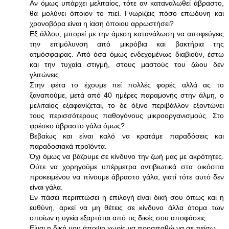
Αν όμως υπάρχει μελιταίος, τότε αν καταναλωθεί άβραστο,
θα μολύνει όποιον το πιεί. Γνωρίζεις πόσο επώδυνη και
χρονοβόρα είναι η ίαση όποιου αρρωστήσει?
Εξ άλλου, μπορεί με την άμεση κατανάλωση να αποφεύγεις
την επιμόλυνση από μικρόβια και βακτήρια της
ατμόσφαιρας. Από όσα όμως ενδεχομένως διαβιούν, έστω
και την τυχαία στιγμή, στους μαστούς του ζώου δεν
γλιτώνεις.
Στην φέτα το έχουμε πεί πολλές φορές αλλά ας το
ξαναπούμε, μετά από 40 ημέρες παραμονής στην άλμη, ο
μελιταίος εξαφανίζεται, το δε όξινο περιβάλλον εξοντώνει
τους περισσότερους παθογόνους μικροοργανισμούς. Στο
φρέσκο άβραστο γάλα όμως?
Βεβαίως και είναι καλό να κρατάμε παραδόσεις και
παραδοσιακά προϊόντα.
Όχι όμως να βάζουμε σε κίνδυνο την ζωή μας με ακρότητες.
Ούτε να χορηγούμε υπέρμετρα αντιβιωτικά στα οικόσιτα
προκειμένου να πίνουμε άβραστο γάλα, γιατί τότε αυτό δεν
είναι γάλα.
Εν πάσει περιπτώσει η επιλογή είναι δική σου όπως και η
ευθύνη, αρκεί να μη θέτεις σε κίνδυνο άλλα άτομα των
οποίων η υγεία εξαρτάται από τις δικές σου αποφάσεις.
Είναι η δική μου άποψη χωρίς να προσπαθώ να σε πείσω.