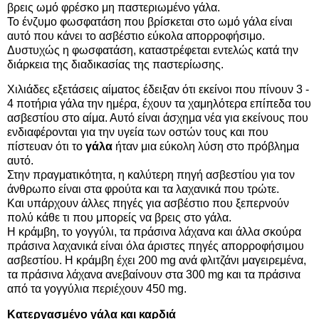
βρεις ωμό φρέσκο μη παστεριωμένο γάλα.
Το ένζυμο φωσφατάση που βρίσκεται στο ωμό γάλα είναι
αυτό που κάνει το ασβέστιο εύκολα απορροφήσιμο.
Δυστυχώς η φωσφατάση, καταστρέφεται εντελώς κατά την
διάρκεια της διαδικασίας της παστερίωσης.
Χιλιάδες εξετάσεις αίματος έδειξαν ότι εκείνοι που πίνουν 3 -
4 ποτήρια γάλα την ημέρα, έχουν τα χαμηλότερα επίπεδα του
ασβεστίου στο αίμα. Αυτό είναι άσχημα νέα για εκείνους που
ενδιαφέρονται για την υγεία των οστών τους και που
πίστευαν ότι το
γάλα
ήταν μια εύκολη λύση στο πρόβλημα
αυτό.
Στην πραγματικότητα, η καλύτερη πηγή ασβεστίου για τον
άνθρωπο είναι στα φρούτα και τα λαχανικά που τρώτε.
Και υπάρχουν άλλες πηγές για ασβέστιο που ξεπερνούν
πολύ κάθε τι που μπορείς να βρεις στο γάλα.
Η κράμβη, το γογγύλι, τα πράσινα λάχανα και άλλα σκούρα
πράσινα λαχανικά είναι όλα άριστες πηγές απορροφήσιμου
ασβεστίου. Η κράμβη έχει 200 mg ανά φλιτζάνι μαγειρεμένα,
τα πράσινα λάχανα ανεβαίνουν στα 300 mg και τα πράσινα
από τα γογγύλια περιέχουν 450 mg.
Κατεργασμένο γάλα και καρδιά