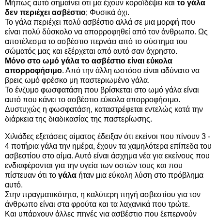
Μήπως αυτό σημαίνει ότι μα έχουν κοροϊδέψει και
το γάλα
δεν περιέχει ασβέστιο
; Φυσικά όχι.
Το γάλα περιέχει πολύ ασβέστιο αλλά σε μια μορφή που
είναι πολύ δύσκολο να απορροφηθεί από τον άνθρωπο. Ως
αποτέλεσμα το ασβέστιο περνάει από το σύστημα του
σώματός μας και εξέρχεται από αυτό σαν άχρηστο.
Μόνο στο ωμό γάλα το ασβέστιο είναι εύκολα
απορροφήσιμο
. Από την άλλη ωστόσο είναι αδύνατο να
βρεις ωμό φρέσκο μη παστεριωμένο γάλα.
Το ένζυμο φωσφατάση που βρίσκεται στο ωμό γάλα είναι
αυτό που κάνει το ασβέστιο εύκολα απορροφήσιμο.
Δυστυχώς η φωσφατάση, καταστρέφεται εντελώς κατά την
διάρκεια της διαδικασίας της παστερίωσης.
Χιλιάδες εξετάσεις αίματος έδειξαν ότι εκείνοι που πίνουν 3 -
4 ποτήρια γάλα την ημέρα, έχουν τα χαμηλότερα επίπεδα του
ασβεστίου στο αίμα. Αυτό είναι άσχημα νέα για εκείνους που
ενδιαφέρονται για την υγεία των οστών τους και που
πίστευαν ότι το
γάλα
ήταν μια εύκολη λύση στο πρόβλημα
αυτό.
Στην πραγματικότητα, η καλύτερη πηγή ασβεστίου για τον
άνθρωπο είναι στα φρούτα και τα λαχανικά που τρώτε.
Και υπάρχουν άλλες πηγές για ασβέστιο που ξεπερνούν