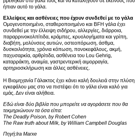
βρέθηκαν στο γάλα τους και να καταλήγουν σε εκείνους που
ήπιαν αυτό το γάλα.
Ελλείψεις και ασθένειες που έχουν συνδεθεί με το
γάλα
Ομογενοποιημένο, σταθεροποιημένο και BFH γάλα έχει
συνδεθεί με την έλλειψη σιδήρου, αλλεργίες, διάρροια,
παραρρινοκολπίτιδα, κράμπες, κρυολογήματα και γρίπη,
διαβήτη, μολύνσεις αυτιών, οστεοπόρωση, άσθμα,
δυσκοιλιότητα, χρόνια κόπωση, πονοκεφάλους, ακμή,
παχυσαρκία, αρθρίτιδα, ασθένεια του Lou Gehrig,
καταρράκτη, αναιμία, γαστρεντερική αιμορραγία,
αρτηριοσκλήρωση και άλλες ασθένειες.
Η Βιομηχανία Γάλακτος έχει κάνει καλή δουλειά στην πλύση
εγκεφάλου μας στο να πιστέψει ότι το γάλα είναι καλό για
εμάς. Δεν είναι αλήθεια.
Εδώ είναι δύο βιβλία που μπορείτε να αγοράσετε που θα
τεκμηριώνουν τα όσα είπα:
The Deadly Poison, by Robert Cohen
The Raw truth about Milk, by William Campbell Douglas
Πηγή:
Ira Marxe