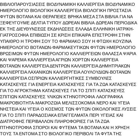
ΒΙΒΛΙΟΠΑΡΟΥΣΙΑΣΕΙΣ
ΒΙΟΔΥΝΑΜΙΚΗ ΚΑΛΛΙΕΡΓΕΙΑ
ΒΙΟΔΥΝΑΜΙΚΟ
ΗΜΕΡΟΛΟΓΙΟ
ΒΙΟΛΟΓΙΚΗ ΚΑΛΛΙΕΡΓΕΙΑ
ΒΙΟΛΟΓΙΚΗ ΠΡΟΣΤΑΣΙΑ
ΦΥΤΩΝ
ΒΟΤΑΝΑ ΚΑΙ ΘΕΡΑΠΕΙΕΣ
ΒΡΗΚΑ ΜΕΣΑ ΣΤΑ ΒΙΒΛΙΑ
ΓΙΑ ΝΑ
ΞΕΦΕΥΓΟΥΜΕ
ΔΕΛΤΙΑ ΤΥΠΟΥ
ΔΩΡΕΑΝ ΒΙΒΛΙΑ
ΔΩΡΕΑΝ ΠΕΡΙΟΔΙΚΑ
ΕΚ ΤΗΣ ΔΙΕΥΘΥΝΣΕΩΣ
ΕΚΔΗΛΩΣΕΙΣ
ΕΛΛΑΔΑ
ΕΛΛΗΝΙΚΗ ΙΑΤΡΙΚΗ-
ΓΙΑΤΡΟΣΟΦΙΑ
ΕΠΙΒΙΩΣΗ ΣΕ ΚΡΙΣΗ
ΕΠΙΚΑΙΡΑ
ΕΠΙΣΤΡΟΦΗ ΣΤΗΝ
ΥΠΑΙΘΡΟ
Η ΤΡΟΦΗ ΣΟΥ ΤΟ ΦΑΡΜΑΚΟ ΣΟΥ
Η ΦΤΩΧΗ ΚΟΥΖΙΝΑ
ΗΜΕΡΟΛΟΓΙΟ ΒΟΤΑΝΩΝ-ΦΑΡΜΑΚΕΥΤΙΚΩΝ ΦΥΤΩΝ
ΗΜΕΡΟΛΟΓΙΟ
ΒΡΩΣΙΜΩΝ ΦΥΤΩΝ
ΗΜΕΡΟΛΟΓΙΟ ΚΑΛΛΙΕΡΓΕΙΩΝ
ΘΑΛΑΣΣΑ ΨΑΡΙΑ
ΚΑΙ ΨΑΡΕΜΑ
ΚΑΛΛΙΕΡΓΕΙΑ ΑΓΡΙΩΝ ΧΟΡΤΩΝ
ΚΑΛΛΙΕΡΓΕΙΑ
ΒΟΤΑΝΩΝ
ΚΑΛΛΙΕΡΓΕΙΑ ΔΕΝΤΡΩΝ
ΚΑΛΛΙΕΡΓΕΙΑ ΔΗΜΗΤΡΙΑΚΩΝ
ΚΑΛΛΙΕΡΓΕΙΑ ΛΑΧΑΝΙΚΩΝ
ΚΑΛΛΙΕΡΓΕΙΑ ΛΟΥΛΟΥΔΙΩΝ-ΒΟΤΑΝΩΝ
ΚΑΛΛΙΕΡΓΕΙΑ ΟΣΠΡΙΩΝ
ΚΑΛΛΙΕΡΓΗΤΙΚΕΣ ΣΥΜΒΟΥΛΕΣ
ΚΑΤΑΣΚΕΥΕΣ ΓΙΑ ΕΝΕΡΓΕΙΑ
ΚΑΤΑΣΚΕΥΕΣ ΓΙΑ ΤΑ ΖΩΑ
ΚΑΤΑΣΚΕΥΕΣ
ΓΙΑ ΤΟ ΑΓΡΟΚΤΗΜΑ
ΚΑΤΑΣΚΕΥΕΣ ΓΙΑ ΤΟ ΣΠΙΤΙ
ΚΑΤΑΣΚΕΥΕΣ
ΣΠΙΤΙΩΝ
ΚΑΤΑΣΚΕΥΕΣ ΥΛΙΚΩΝ
ΚΤΗΝΟΤΡΟΦΙΑ
ΛΑΟΓΡΑΦΙΚΑ
ΜΑΚΡΟΒΙΟΤΗΤΑ-ΜΑΚΡΟΖΩΙΑ
ΜΕΛΙΣΣΟΚΟΜΙΑ
ΝΕΡΟ ΚΑΙ ΥΓΕΙΑ
ΝΗΣΤΕΙΑ ΚΑΙ ΥΓΕΙΑ
Ο ΚΟΣΜΟΣ ΤΩΝ ΦΥΤΩΝ
ΟΙΚΟΛΟΓΙΚΕΣ ΛΥΣΕΙΣ
ΓΙΑ ΤΟ ΣΠΙΤΙ
ΠΑΡΑΔΟΣΙΑΚΑ ΕΠΑΓΓΕΛΜΑΤΑ
ΠΕΡΙ ΥΓΕΙΑΣ ΚΑΙ
ΔΙΑΤΡΟΦΗΣ
ΠΕΡΙΒΑΛΛΟΝ
ΠΛΗΡΟΦΟΡΙΕΣ ΓΙΑ ΤΑ ΖΩΑ
ΠΤΗΝΟΤΡΟΦΙΑ
ΣΠΟΡΟΙ ΚΑΙ ΦΥΤΕΜΑ
ΤΑ ΒΟΤΑΝΑ ΚΑΙ Η ΧΡΗΣΗ
ΤΟΥΣ
ΤΑ ΕΝΤΟΜΑ ΣΤΟ ΒΙΟΛΟΓΙΚΟ ΠΕΡΙΒΟΛΙ
ΤΑ ΦΥΤΑ ΤΗΣ