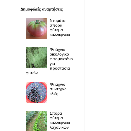
Δημοφιλείς αναρτήσεις
Ντομάτα:
σπορά
φύτεμα
καλλιέργεια
Φτιάχνω
οικολογικό
εντομοκτόνο
για
προστασία
φυτών
Φτιάχνω
συντηρώ
ελιές
Σπορά
φύτεμα
καλλιέργεια
λαχανικών