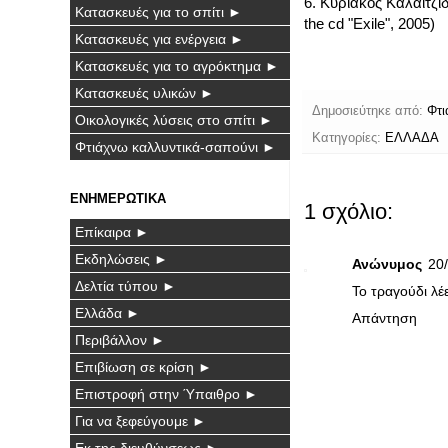
6. Κυριάκος Καλαϊτζίδ
Κατασκευές για το σπίτι ►
the cd "Exile", 2005)
Κατασκευές για ενέργεια ►
Κατασκευές για το αγρόκτημα ►
Κατασκευές υλικών ►
Δημοσιεύτηκε από:
Φτι
Οικολογικές λύσεις στο σπίτι ►
Κατηγορίες:
ΕΛΛΑΔΑ
Φτιάχνω καλλυντικά-σαπούνι ►
ΕΝΗΜΕΡΩΤΙΚΑ
1 σχόλιο:
Επίκαιρα ►
Εκδηλώσεις ►
Ανώνυμος
20/
Δελτία τύπου ►
Το τραγούδι λέε
Ελλάδα ►
Απάντηση
Περιβάλλον ►
Επιβίωση σε κρίση ►
Επιστροφή στην Ύπαιθρο ►
Για να ξεφεύγουμε ►
Εκ της διευθύνσεως ►