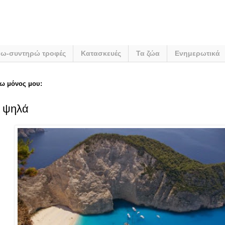
νω-συντηρώ τροφές
Κατασκευές
Τα ζώα
Ενημερωτικά
ω μόνος μου:
 ψηλά