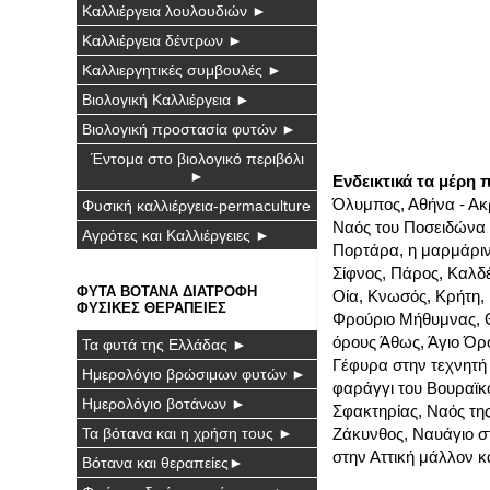
Καλλιέργεια λουλουδιών ►
Καλλιέργεια δέντρων ►
Καλλιεργητικές συμβουλές ►
Βιολογική Καλλιέργεια ►
Βιολογική προστασία φυτών ►
Έντομα στο βιολογικό περιβόλι
►
Ενδεικτικά τα μέρη π
Όλυμπος, Αθήνα - Ακρ
Φυσική καλλιέργεια-permaculture
Ναός του Ποσειδώνα 
Αγρότες και Καλλιέργειες ►
Πορτάρα, η μαρμάρινη
Σίφνος, Πάρος, Καλδέ
ΦΥΤΑ ΒΟΤΑΝΑ ΔΙΑΤΡΟΦΗ
Οία, Κνωσός, Κρήτη, 
ΦΥΣΙΚΕΣ ΘΕΡΑΠΕΙΕΣ
Φρούριο Μήθυμνας, Θ
όρους Άθως, Άγιο Όρ
Τα φυτά της Ελλάδας ►
Γέφυρα στην τεχνητή
Ημερολόγιο βρώσιμων φυτών ►
φαράγγι του Βουραϊκ
Ημερολόγιο βοτάνων ►
Σφακτηρίας, Ναός της
Τα βότανα και η χρήση τους ►
Ζάκυνθος, Ναυάγιο σ
στην Αττική μάλλον κα
Βότανα και θεραπείες►