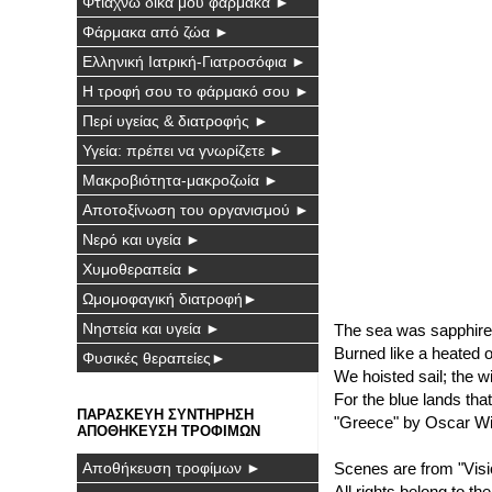
Φτιάχνω δικά μου φάρμακα ►
Φάρμακα από ζώα ►
Ελληνική Ιατρική-Γιατροσόφια ►
Η τροφή σου το φάρμακό σου ►
Περί υγείας & διατροφής ►
Υγεία: πρέπει να γνωρίζετε ►
Μακροβιότητα-μακροζωία ►
Αποτοξίνωση του οργανισμού ►
Νερό και υγεία ►
Χυμοθεραπεία ►
Ωμομοφαγική διατροφή►
Νηστεία και υγεία ►
The sea was sapphire 
Burned like a heated o
Φυσικές θεραπείες►
We hoisted sail; the w
For the blue lands that
ΠΑΡΑΣΚΕΥΗ ΣΥΝΤΗΡΗΣΗ
"Greece" by Oscar Wi
ΑΠΟΘΗΚΕΥΣΗ ΤΡΟΦΙΜΩΝ
Αποθήκευση τροφίμων ►
Scenes are from "Visi
All rights belong to t