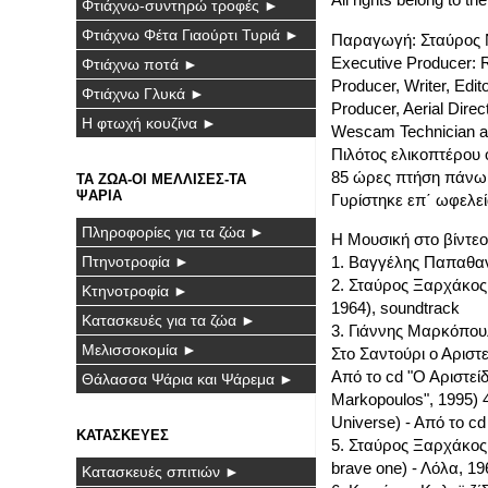
Φτιάχνω-συντηρώ τροφές ►
Φτιάχνω Φέτα Γιαούρτι Τυριά ►
Παραγωγή: Σταύρος Νι
Executive Producer
Φτιάχνω ποτά ►
Producer, Writer, Edit
Φτιάχνω Γλυκά ►
Producer, Aerial Direc
Η φτωχή κουζίνα ►
Wescam Technician a
Πιλότος ελικοπτέρου ο
85 ώρες πτήση πάνω α
ΤΑ ΖΩΑ-ΟΙ ΜΕΛΛΙΣΕΣ-ΤΑ
ΨΑΡΙΑ
Γυρίστηκε επ΄ ωφελε
Πληροφορίες για τα ζώα ►
Η Μουσική στο βίντεο 
Πτηνοτροφία ►
1. Βαγγέλης Παπαθανα
2. Σταύρος Ξαρχάκος (
Κτηνοτροφία ►
1964), soundtrack
Κατασκευές για τα ζώα ►
3. Γιάννης Μαρκόπουλ
Μελισσοκομία ►
Στο Σαντούρι ο Αριστε
Από το cd "Ο Αριστεί
Θάλασσα Ψάρια και Ψάρεμα ►
Markopoulos", 1995) 4
Universe) - Από το c
ΚΑΤΑΣΚΕΥΕΣ
5. Σταύρος Ξαρχάκος 
brave one) - Λόλα, 19
Κατασκευές σπιτιών ►