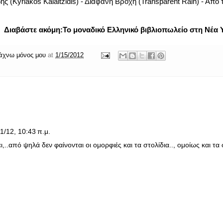
ης (Kyriakos Kalaitzidis) - Διάφανη Βροχή (Transparent Rain) - Από 
Διαβάστε ακόμη:
Το μοναδικό Ελληνικό βιβλιοπωλείο στη Νέα 
άχνω μόνος μου
at
1/15/2012
1/12, 10:43 π.μ.
ι,..από ψηλά δεν φαίνονται οι ομορφιές και τα στολίδια.., ομοίως και τ