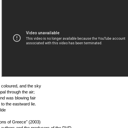
coloured, and the sky
pal through the air;
ind was blowing fair
 to the eastward lie.
lde
ons of Greece" (2003)
he authors and the producers of the DVD.