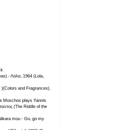
ck
as) - Λόλα, 1964 (Lola,
)(Colors and Fragrances).
es Moschos plays Yannis
αντος (The Riddle of the
likara mou - Go, go my