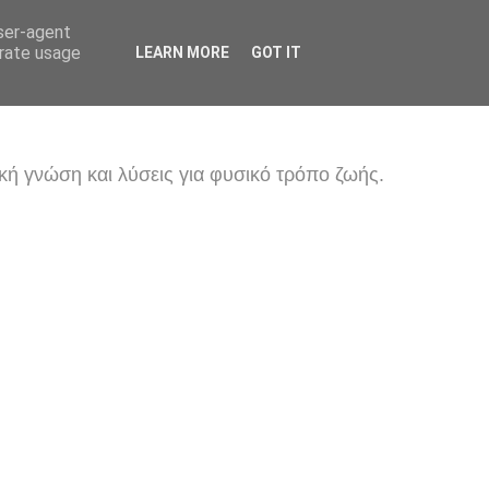
user-agent
erate usage
LEARN MORE
GOT IT
κή γνώση και λύσεις για φυσικό τρόπο ζωής.