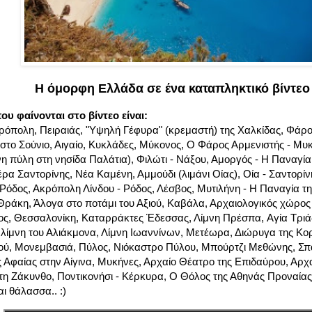
Η όμορφη Ελλάδα σε ένα καταπληκτικό βίντεο
ου φαίνονται στο βίντεο είναι:
όπολη, Πειραιάς, "Υψηλή Γέφυρα" (κρεμαστή) της Χαλκίδας, Φάρος
στο Σούνιο, Αιγαίο, Κυκλάδες, Μύκονος, Ο Φάρος Αρμενιστής - Μυ
 πύλη στη νησίδα Παλάτια), Φιλώτι - Νάξου, Αμοργός - Η Παναγία
ρα Σαντορίνης, Νέα Καμένη, Αμμούδι (λιμάνι Οίας), Οία - Σαντορίν
Ρόδος, Ακρόπολη Λίνδου - Ρόδος, Λέσβος, Μυτιλήνη - Η Παναγία τη
ράκη, Άλογα στο ποτάμι του Αξιού, Καβάλα, Αρχαιολογικός χώρο
ος, Θεσσαλονίκη, Καταρράκτες Έδεσσας, Λίμνη Πρέσπα, Aγία Τρι
 λίμνη του Αλιάκμονα, Λίμνη Ιωαννίνων, Μετέωρα, Διώρυγα της Κο
ού, Μονεμβασιά, Πύλος, Νιόκαστρο Πύλου, Μπούρτζι Μεθώνης, Σπα
 Αφαίας στην Αίγινα, Μυκήνες, Αρχαίο Θέατρο της Επιδαύρου, Αρχα
τη Ζάκυνθο, Ποντικονήσι - Κέρκυρα, Ο Θόλος της Αθηνάς Προναίας
ι θάλασσα.. :)