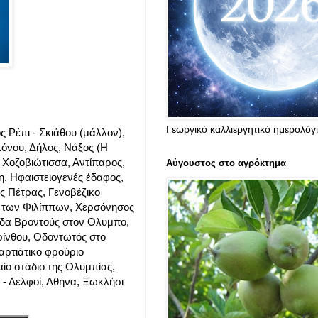
Γεωργικό καλλιεργητικό ημερολόγ
 Ρέπι - Σκιάθου (μάλλον),
κόνου, Δήλος, Νάξος (Η
 Χοζοβιώτισσα, Αντίπαρος,
Αύγουστος στο αγρόκτημα
η, Ηφαιστειογενές έδαφος,
ς Πέτρας, Γενοβέζικο
ς των Φιλίππων, Χερσόνησος
άδα Βροντούς στον Ολυμπο,
ρίνθου, Οδοντωτός στο
ρτιάτικο φρούριο
ίο στάδιο της Ολυμπίας,
 - Δελφοί, Αθήνα, Ξωκλήσι