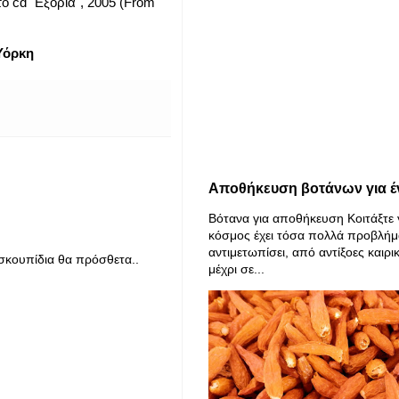
το cd "Εξορία", 2005 (From
Υόρκη
Αποθήκευση βοτάνων για έ
Βότανα για αποθήκευση Κοιτάξτε 
κόσμος έχει τόσα πολλά προβλήμ
αντιμετωπίσει, από αντίξοες καιρι
α σκουπίδια θα πρόσθετα..
μέχρι σε...