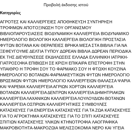
Προβολή έκδοσης ιστού
Κατηγορίες
ΑΓΡΟΤΕΣ ΚΑΙ ΚΑΛΛΙΕΡΓΕΙΕΣ
ΑΠΟΘΗΚΕΥΣΗ ΣΥΝΤΗΡΗΣΗ
ΤΡΟΦΙΜΩΝ
ΑΠΟΤΟΞΙΝΩΣΗ ΤΟΥ ΟΡΓΑΝΙΣΜΟΥ
ΒΙΒΛΙΟΠΑΡΟΥΣΙΑΣΕΙΣ
ΒΙΟΔΥΝΑΜΙΚΗ ΚΑΛΛΙΕΡΓΕΙΑ
ΒΙΟΔΥΝΑΜΙΚΟ
ΗΜΕΡΟΛΟΓΙΟ
ΒΙΟΛΟΓΙΚΗ ΚΑΛΛΙΕΡΓΕΙΑ
ΒΙΟΛΟΓΙΚΗ ΠΡΟΣΤΑΣΙΑ
ΦΥΤΩΝ
ΒΟΤΑΝΑ ΚΑΙ ΘΕΡΑΠΕΙΕΣ
ΒΡΗΚΑ ΜΕΣΑ ΣΤΑ ΒΙΒΛΙΑ
ΓΙΑ ΝΑ
ΞΕΦΕΥΓΟΥΜΕ
ΔΕΛΤΙΑ ΤΥΠΟΥ
ΔΩΡΕΑΝ ΒΙΒΛΙΑ
ΔΩΡΕΑΝ ΠΕΡΙΟΔΙΚΑ
ΕΚ ΤΗΣ ΔΙΕΥΘΥΝΣΕΩΣ
ΕΚΔΗΛΩΣΕΙΣ
ΕΛΛΑΔΑ
ΕΛΛΗΝΙΚΗ ΙΑΤΡΙΚΗ-
ΓΙΑΤΡΟΣΟΦΙΑ
ΕΠΙΒΙΩΣΗ ΣΕ ΚΡΙΣΗ
ΕΠΙΚΑΙΡΑ
ΕΠΙΣΤΡΟΦΗ ΣΤΗΝ
ΥΠΑΙΘΡΟ
Η ΤΡΟΦΗ ΣΟΥ ΤΟ ΦΑΡΜΑΚΟ ΣΟΥ
Η ΦΤΩΧΗ ΚΟΥΖΙΝΑ
ΗΜΕΡΟΛΟΓΙΟ ΒΟΤΑΝΩΝ-ΦΑΡΜΑΚΕΥΤΙΚΩΝ ΦΥΤΩΝ
ΗΜΕΡΟΛΟΓΙΟ
ΒΡΩΣΙΜΩΝ ΦΥΤΩΝ
ΗΜΕΡΟΛΟΓΙΟ ΚΑΛΛΙΕΡΓΕΙΩΝ
ΘΑΛΑΣΣΑ ΨΑΡΙΑ
ΚΑΙ ΨΑΡΕΜΑ
ΚΑΛΛΙΕΡΓΕΙΑ ΑΓΡΙΩΝ ΧΟΡΤΩΝ
ΚΑΛΛΙΕΡΓΕΙΑ
ΒΟΤΑΝΩΝ
ΚΑΛΛΙΕΡΓΕΙΑ ΔΕΝΤΡΩΝ
ΚΑΛΛΙΕΡΓΕΙΑ ΔΗΜΗΤΡΙΑΚΩΝ
ΚΑΛΛΙΕΡΓΕΙΑ ΛΑΧΑΝΙΚΩΝ
ΚΑΛΛΙΕΡΓΕΙΑ ΛΟΥΛΟΥΔΙΩΝ-ΒΟΤΑΝΩΝ
ΚΑΛΛΙΕΡΓΕΙΑ ΟΣΠΡΙΩΝ
ΚΑΛΛΙΕΡΓΗΤΙΚΕΣ ΣΥΜΒΟΥΛΕΣ
ΚΑΤΑΣΚΕΥΕΣ ΓΙΑ ΕΝΕΡΓΕΙΑ
ΚΑΤΑΣΚΕΥΕΣ ΓΙΑ ΤΑ ΖΩΑ
ΚΑΤΑΣΚΕΥΕΣ
ΓΙΑ ΤΟ ΑΓΡΟΚΤΗΜΑ
ΚΑΤΑΣΚΕΥΕΣ ΓΙΑ ΤΟ ΣΠΙΤΙ
ΚΑΤΑΣΚΕΥΕΣ
ΣΠΙΤΙΩΝ
ΚΑΤΑΣΚΕΥΕΣ ΥΛΙΚΩΝ
ΚΤΗΝΟΤΡΟΦΙΑ
ΛΑΟΓΡΑΦΙΚΑ
ΜΑΚΡΟΒΙΟΤΗΤΑ-ΜΑΚΡΟΖΩΙΑ
ΜΕΛΙΣΣΟΚΟΜΙΑ
ΝΕΡΟ ΚΑΙ ΥΓΕΙΑ