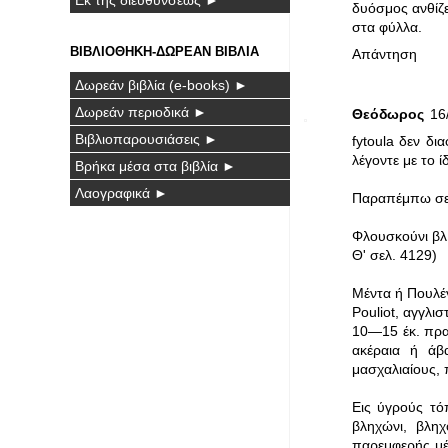
δυόσμος ανθίζε
στα φύλλα.
ΒΙΒΛΙΟΘΗΚΗ-ΔΩΡΕΑΝ ΒΙΒΛΙΑ
Απάντηση
Δωρεάν βιβλία (e-books) ►
Δωρεάν περιοδικά ►
Θεόδωρος
16
Βιβλιοπαρουσιάσεις ►
fytoula δεν δ
λέγοντε με το ί
Βρήκα μέσα στα βιβλία ►
Λαογραφικά ►
Παραπέμπω σε α
Φλουσκούνι βλ.
Θ' σελ. 4129)
Μέντα ή Πουλέγε
Pouliot, αγγλι
10—15 έκ. πρα
ακέραια ή άβ
μασχαλιαίους,
Εις ύγρούς τό
βληχώνι, βληχ
παρεμφερής μέ 