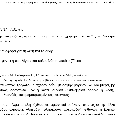
ι μόνο στην κορυφή του στελέχους ενώ το φλισκούνι έχει άνθη σε όλο
/6/14, 7:31 π.μ.
ιαφωνώ μαζί ως προς την ονομασία που χρησιμοποίησα "άγριο δυόσμο"
δια λέξη
ναφορά για τη λέξη και τα είδη:
 μέντα η πουλέγιος και καλαμίνθη η νεπέτα (Τόμος
ιος (Μ. Pulegium L., Pulegiurn vulgare Mill., γαλλιστί
στί Pennyroyal). Πολυετής μέ βλαστόν όρθιον ή άπλωτόν ανιόντα
σινωπόν, τριχωτόν ή σχεδόν λεΐον μέ οσμήν βαρεΐαν. Φύλλα μικρά, β
αθώς όδοντωτά. ’Άνθη κατά Ιούνιον -'Οκτώβριον ρόδινα ή ιώδη
 πολυανθές, άπομεμακρυσμένους, πυκνούς.
πους, τέλματα, έλη, όχθας ποταμών καί ρυάκων, πανταχού τής Ελλ
ούνι, γληφώνι, γληχούνι, φλησκούνι, φλεσκούνι' πιθανώς ή βληχώ
το δίκταμνον (βλ. Άμάρακος) τής Κρήτης «εστι δε το μεν φύλλον παρόμο