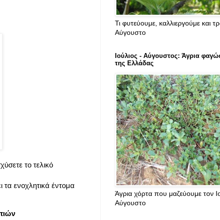
Τι φυτεύουμε, καλλιεργούμε και τ
Αύγουστο
Ιούλιος - Αύγουστος: Άγρια φαγώ
της Ελλάδας
χύσετε το τελικό
ι τα ενοχλητικά έντομα
Άγρια χόρτα που μαζεύουμε τον Ιο
Αύγουστο
πιών