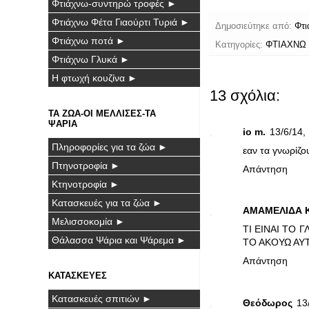
Φτιάχνω-συντηρώ τροφές ►
Φτιάχνω Φέτα Γιαούρτι Τυριά ►
Δημοσιεύτηκε από:
Φτι
Φτιάχνω ποτά ►
Κατηγορίες:
ΦΤΙΑΧΝΩ
Φτιάχνω Γλυκά ►
Η φτωχή κουζίνα ►
13 σχόλια:
ΤΑ ΖΩΑ-ΟΙ ΜΕΛΛΙΣΕΣ-ΤΑ
ΨΑΡΙΑ
io m.
13/6/14, 
Πληροφορίες για τα ζώα ►
εαν τα γνωρίζο
Πτηνοτροφία ►
Απάντηση
Κτηνοτροφία ►
Κατασκευές για τα ζώα ►
ΑΜΑΜΕΛΙΔΑ 
Μελισσοκομία ►
ΤΙ ΕΙΝΑΙ ΤΟ 
Θάλασσα Ψάρια και Ψάρεμα ►
ΤΟ ΑΚΟΥΩ ΑΥ
Απάντηση
ΚΑΤΑΣΚΕΥΕΣ
Κατασκευές σπιτιών ►
Θεόδωρος
13