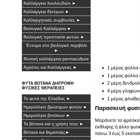
Καλλιέργεια λουλουδιών ►
Καλλιέργεια δέντρων ►
Καλλιεργητικές συμβουλές ►
Βιολογική Καλλιέργεια ►
Βιολογική προστασία φυτών ►
Έντομα στο βιολογικό περιβόλι
►
Φυσική καλλιέργεια-permaculture
Αγρότες και Καλλιέργειες ►
1 μέρος φύλλα 
1 μέρος φύλλα 
2 μέρη δενδρολ
ΦΥΤΑ ΒΟΤΑΝΑ ΔΙΑΤΡΟΦΗ
ΦΥΣΙΚΕΣ ΘΕΡΑΠΕΙΕΣ
4 μέρη γληφώνι
Τα φυτά της Ελλάδας ►
1 μέρος φλοίδες
Ημερολόγιο βρώσιμων φυτών ►
Παρασκευή φυσικ
Ημερολόγιο βοτάνων ►
Μαράνετε τα φρέσκα 
Τα βότανα και η χρήση τους ►
έκθλιψης ή άλλο φυτι
Βότανα και θεραπείες►
πάνω 3 έως 5 εκατοσ