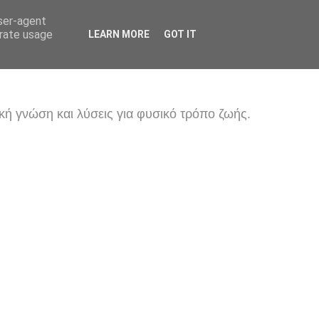
user-agent
erate usage
LEARN MORE
GOT IT
κή γνώση και λύσεις για φυσικό τρόπο ζωής.