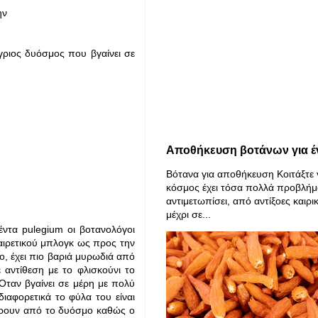
ην
άγριος δυόσμος που βγαίνει σε
Αποθήκευση βοτάνων για έ
Βότανα για αποθήκευση Κοιτάξτε 
κόσμος έχει τόσα πολλά προβλήμ
αντιμετωπίσει, από αντίξοες καιρι
μέχρι σε...
έντα pulegium οι βοτανολόγοι
αιρετικού μπλογκ ως προς την
, έχει πιο βαριά μυρωδιά από
αντίθεση με το φλισκούνι το
 Όταν βγαίνει σε μέρη με πολύ
ιαφορετικά το φύλα του είναι
έρουν από το δυόσμο καθώς ο