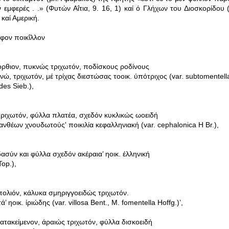
 εμφερές . .» (Φυτών Αΐτια, 9. 16, 1) καί ό Γλήχων του Διοσκορίδου (
 καί Αμερική.
φον ποικΐλλον
όρθιον, πυκνώς τριχωτόν, ποδίσκους ροδίνους
νώ, τριχωτόν, μέ τρίχας διεστώσας τοοικ. ύπότριχος (var. subtomentell
des Sieb.),
τριχωτόν, φύλλα πλατέα, σχεδόν κυκλικώς ωοειδή
ανθέων χνουδωτούς' ποικιλία κεφαλληνιακή (var. cephalonica Η Br.),
δασύν και φύλλα σχεδόν ακέραια’ ηοικ. έλληνική
Top.),
πολιόν, κάλυκα σμηριγγοειδώς τριχωτόν.
 ηοικ. ίριώδης (var. villosa Bent., Μ. fomentella Hoffg.)’,
κατακείμενον, άραιώς τριχωτόν, φύλλα δισκοειδή