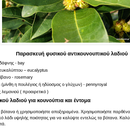
Παρασκευή φυσικού αντικουνουπικού λαδιού
δάφνης - bay
ευκαλύπτου – eucalyptus
ίβανο - rosemary
 (μίνθη η πουλέγιος ή ηδύοσμος ο γλύχων) - pennyroyal
 λεμονιού ( προαιρετικό )
ού λαδιού για κουνούπια και έντομα
βότανα ή χρησιμοποιήστε αποξηραμένα. Χρησιμοποιήστε παρθένο
κό λάδι υψηλής ποιότητας για να καλύψτε εντελώς τα βότανα. Καλύ
τά.