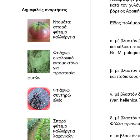
κατά τον χυλόν
Δημοφιλείς αναρτήσεις
βόρειος Αφρική
Ντομάτα:
Είδος πολύμορ
σπορά
φύτεμα
καλλιέργεια
α. μέ βλαστόν 
καί κάλυκα πυκ
Br., Μ. pulegioi
Φτιάχνω
οικολογικό
εντομοκτόνο
για
β. μέ βλαστόν 
προστασία
καί ποδίσκους 
φυτών
Φτιάχνω
γ. μέ βλαστόν 
συντηρώ
ελιές
(var. hellenica 
δ. μέ βλαστόν 
Σπορά
Φύλλα πριονωτά’
φύτεμα
καλλιέργεια
ε. μέ βλαστόν 
λαχανικών