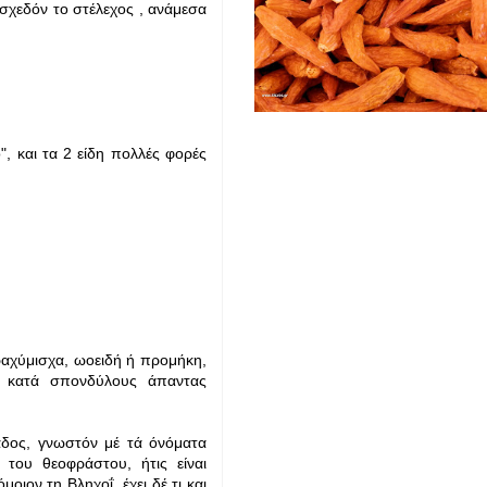
 σχεδόν το στέλεχος , ανάμεσα
, και τα 2 είδη πολλές φορές
ραχύμισχα, ωοειδή ή προμήκη,
, κατά σπονδύλους άπαντας
άδος, γνωστόν μέ τά όνόματα
 του θεοφράστου, ήτις είναι
ιον τη Βληχοΐ, έχει δέ τι και