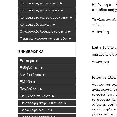
Κατασκευές για το σπίτι ►
Η μέντα η πουλ
παραδοσιακή χ
Κατασκευές για ενέργεια ►
Κατασκευές για το αγρόκτημα ►
Το γλυφώνι είν
Κατασκευές υλικών ►
εμάς…
Οικολογικές λύσεις στο σπίτι ►
Απάντηση
Φτιάχνω καλλυντικά-σαπούνι ►
kaith
15/6/14,
ΕΝΗΜΕΡΩΤΙΚΑ
mpravo teleio 
Επίκαιρα ►
Απάντηση
Εκδηλώσεις ►
Δελτία τύπου ►
fytoulas
15/6/
Ελλάδα ►
Λοιπόν και εγ
Περιβάλλον ►
αναφέρονται στ
τοποθέτηση περ
Επιβίωση σε κρίση ►
το δυόσμο και
Επιστροφή στην Ύπαιθρο ►
οποίο μπορεί ν
νερό το φλισκο
Για να ξεφεύγουμε ►
χνουδωτά ,το 
Εκ της διευθύνσεως ►