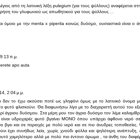
έγιος από τη λατινική λέξη pulegium (για τους ψύλλους) αναφέρεται στ
ρήση του γλυφωνιού ως απωθητικού για τους ψύλλους ...
αι όμοιο με την menta x piperita κοινώς δυόσμο, ουσιαστικά είναι ο 
 9:13 π.μ.
xerete apo auta
14, 2:04 μ.μ.
ώ δεν το έχω ακούσει ποτέ ως γληφόνι όμως με το λατινικό όνομα μ
ο φυτό φλισκούνι. Θα διαφωνήσω λίγο με το διαχειριστή αυτού του εξ
ί άγριου δυόσμου. Στα μέρη μου τον άγριο δυόσμο τον λέμε καλαμίθρο
 είναι υδροχαρές φυτό βγαίνει ΜΟΝΟ όπου υπάρχει άφθονο νερό σε 
α βγει και σε περιοχές με πολύ νερό και σε πιο άνυδρες τοποθεσίες.
ύνι έχει συνήθως λεία, χωρίς χνούδι φύλλα και ψηλότερη ανάπτυξη, δ
φυτό χαμηλότερο αλλά με πολύ πιο έντονο άρωμα , τα άνθη του διαφ