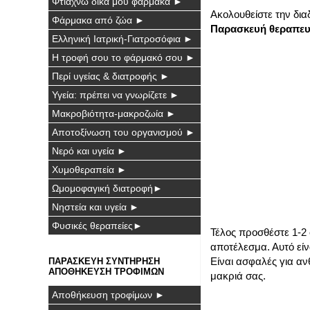
Φτιάχνω δικά μου φάρμακα ►
Ακολουθείστε την δια
Φάρμακα από ζώα ►
Παρασκευή θεραπευ
Ελληνική Ιατρική-Γιατροσόφια ►
Η τροφή σου το φάρμακό σου ►
Περί υγείας & διατροφής ►
Υγεία: πρέπει να γνωρίζετε ►
Μακροβιότητα-μακροζωία ►
Αποτοξίνωση του οργανισμού ►
Νερό και υγεία ►
Χυμοθεραπεία ►
Ωμομοφαγική διατροφή►
Νηστεία και υγεία ►
Φυσικές θεραπείες►
Τέλος προσθέστε 1-2 
αποτέλεσμα. Αυτό είν
Είναι ασφαλές για αν
ΠΑΡΑΣΚΕΥΗ ΣΥΝΤΗΡΗΣΗ
ΑΠΟΘΗΚΕΥΣΗ ΤΡΟΦΙΜΩΝ
μακριά σας.
Αποθήκευση τροφίμων ►