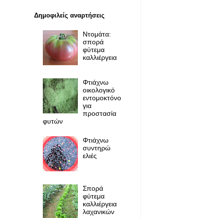
Δημοφιλείς αναρτήσεις
Ντομάτα:
σπορά
φύτεμα
καλλιέργεια
Φτιάχνω
οικολογικό
εντομοκτόνο
για
προστασία
φυτών
Φτιάχνω
συντηρώ
ελιές
Σπορά
φύτεμα
καλλιέργεια
λαχανικών