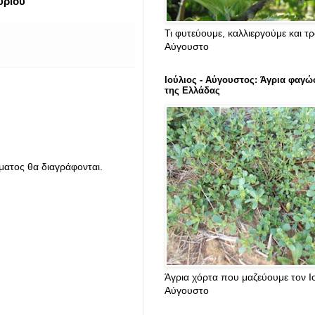
υριού
Τι φυτεύουμε, καλλιεργούμε και τ
Αύγουστο
Ιούλιος - Αύγουστος: Άγρια φαγώ
της Ελλάδας
ματος θα διαγράφονται.
Άγρια χόρτα που μαζεύουμε τον Ιο
Αύγουστο