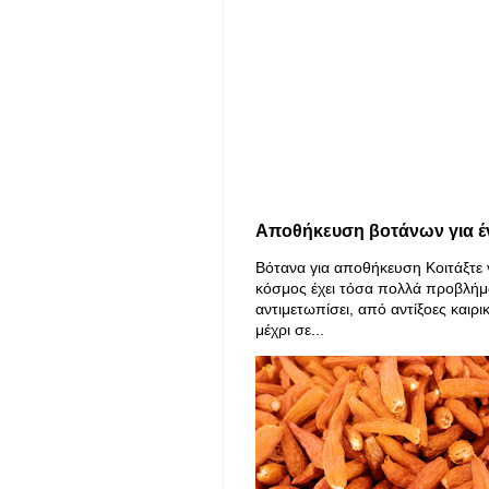
Αποθήκευση βοτάνων για έ
Βότανα για αποθήκευση Κοιτάξτε 
κόσμος έχει τόσα πολλά προβλήμ
αντιμετωπίσει, από αντίξοες καιρι
μέχρι σε...