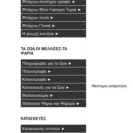
Φτιάχνω-συντηρώ τροφές ►
Φτιάχνω Φέτα Γιαούρτι Τυριά ►
Φτιάχνω ποτά ►
Φτιάχνω Γλυκά ►
Η φτωχή κουζίνα ►
ΤΑ ΖΩΑ-ΟΙ ΜΕΛΛΙΣΕΣ-ΤΑ
ΨΑΡΙΑ
Πληροφορίες για τα ζώα ►
Πτηνοτροφία ►
Κτηνοτροφία ►
Νεότερη ανάρτηση
Κατασκευές για τα ζώα ►
Μελισσοκομία ►
Θάλασσα Ψάρια και Ψάρεμα ►
ΚΑΤΑΣΚΕΥΕΣ
Κατασκευές σπιτιών ►