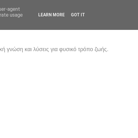
user-agent
erate usage
LEARN MORE
GOT IT
κή γνώση και λύσεις για φυσικό τρόπο ζωής.