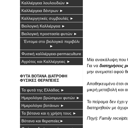
Καλλιέργεια λουλουδιών ►
Καλλιέργεια δέντρων ►
Καλλιεργητικές συμβουλές ►
Βιολογική Καλλιέργεια ►
Βιολογική προστασία φυτών ►
Έντομα στο βιολογικό περιβόλι
►
Φυσική καλλιέργεια-permaculture
Μία ανακάλυψη που θε
Αγρότες και Καλλιέργειες ►
Για να
διατηρήσεις ρ
μην ανεμιστεί αφού θ
ΦΥΤΑ ΒΟΤΑΝΑ ΔΙΑΤΡΟΦΗ
ΦΥΣΙΚΕΣ ΘΕΡΑΠΕΙΕΣ
Αποθηκευμένο έτσι σε
μικρή μεταβολή και α
Τα φυτά της Ελλάδας ►
Ημερολόγιο βρώσιμων φυτών ►
Το πείραμα δεν έχει 
Ημερολόγιο βοτάνων ►
διατηρηθούν με άχυρο
Τα βότανα και η χρήση τους ►
Πηγή:
Family receipts
Βότανα και θεραπείες►