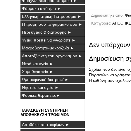
Φτιάχνω δικά μου φάρμακα ►
Φάρμακα από ζώα ►
Δημοσιεύτηκε από:
Φτι
Ελληνική Ιατρική-Γιατροσόφια ►
Κατηγορίες:
ΑΠΟΘΗΚΕ
Η τροφή σου το φάρμακό σου ►
Περί υγείας & διατροφής ►
Υγεία: πρέπει να γνωρίζετε ►
Δεν υπάρχουν 
Μακροβιότητα-μακροζωία ►
Αποτοξίνωση του οργανισμού ►
Δημοσίευση σ
Νερό και υγεία ►
Σχόλια που δεν είναι 
Χυμοθεραπεία ►
Παρακαλώ να γράφεται 
Ωμομοφαγική διατροφή►
Η ευθύνη των σχολίων 
Νηστεία και υγεία ►
Φυσικές θεραπείες►
ΠΑΡΑΣΚΕΥΗ ΣΥΝΤΗΡΗΣΗ
ΑΠΟΘΗΚΕΥΣΗ ΤΡΟΦΙΜΩΝ
Αποθήκευση τροφίμων ►