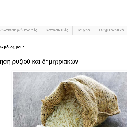
νω-συντηρώ τροφές
Κατασκευές
Τα ζώα
Ενημερωτικά
ω μόνος μου:
ηση ρυζιού και δημητριακών