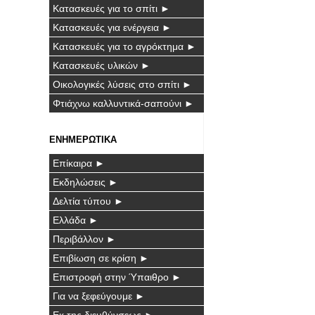
Κατασκευές για το σπίτι ►
Κατασκευές για ενέργεια ►
Κατασκευές για το αγρόκτημα ►
Κατασκευές υλικών ►
Οικολογικές λύσεις στο σπίτι ►
Φτιάχνω καλλυντικά-σαπούνι ►
ΕΝΗΜΕΡΩΤΙΚΑ
Επίκαιρα ►
Εκδηλώσεις ►
Δελτία τύπου ►
Ελλάδα ►
Περιβάλλον ►
Επιβίωση σε κρίση ►
Επιστροφή στην Ύπαιθρο ►
Για να ξεφεύγουμε ►
Εκ της διευθύνσεως ►