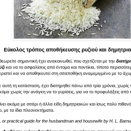
Εύκολος τρόπος αποθήκευσης ρυζιού και δημητρι
ωρείτε σημαντική έχει ανακοινωθεί, που σχετίζεται με την
διατήρ
ύζι
και να το ασφαλίσεις από έντομα και ποντίκια, τίποτα περισσότε
εριστεί και να αποθηκευτεί στη σιταποθήκη αναμεμιγμένο με το άχυ
 αυτή τη κατάσταση, έχει διατηρηθεί πάνω από τρία χρόνια, χωρίς 
κόμα χωρίς την ανάγκη να το γυρίσεις, για να το προφυλάξεις από 
γίνει ακόμα με σιτάρι ή άλλα είδη δημητριακών και ίσως πολύ πιθα
, με τα ίδια πλεονεκτήματα.
, or practical guide for the husbandman and housewife by H. L. Barn