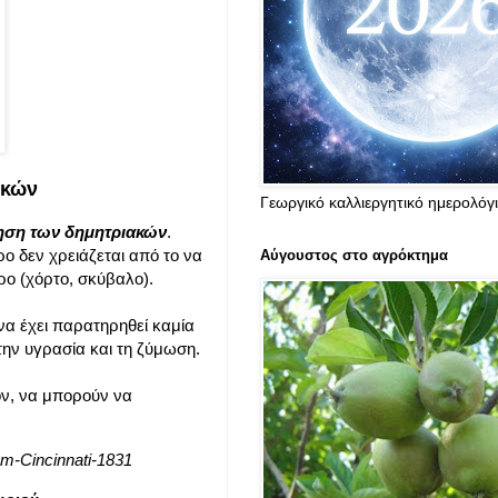
ακών
Γεωργικό καλλιεργητικό ημερολόγ
ηση των δημητριακών
.
ρο δεν χρειάζεται από το να
Αύγουστος στο αγρόκτημα
ρο (χόρτο, σκύβαλο).
να έχει παρατηρηθεί καμία
την υγρασία και τη ζύμωση.
νόν, να μπορούν να
um-Cincinnati-1831