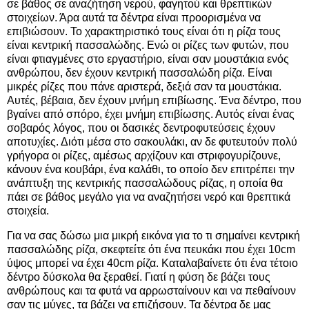
σε βάθος σε αναζήτηση νερού, φαγητού και θρεπτικών
στοιχείων. Άρα αυτά τα δέντρα είναι προορισμένα να
επιβιώσουν. Το χαρακτηριστικό τους είναι ότι η ρίζα τους
είναι κεντρική πασσαλώδης. Ενώ οι ρίζες των φυτών, που
είναι φτιαγμένες στο εργαστήριο, είναι σαν μουστάκια ενός
ανθρώπου, δεν έχουν κεντρική πασσαλώδη ρίζα. Είναι
μικρές ρίζες που πάνε αριστερά, δεξιά σαν τα μουστάκια.
Αυτές, βέβαια, δεν έχουν μνήμη επιβίωσης. Ένα δέντρο, που
βγαίνει από σπόρο, έχει μνήμη επιβίωσης. Αυτός είναι ένας
σοβαρός λόγος, που οι δασικές δεντροφυτεύσεις έχουν
αποτυχίες. Διότι μέσα στο σακουλάκι, αν δε φυτευτούν πολύ
γρήγορα οι ρίζες, αμέσως αρχίζουν και στριφογυρίζουνε,
κάνουν ένα κουβάρι, ένα καλάθι, το οποίο δεν επιτρέπει την
ανάπτυξη της κεντρικής πασσαλώδους ρίζας, η οποία θα
πάει σε βάθος μεγάλο για να αναζητήσει νερό και θρεπτικά
στοιχεία.
Για να σας δώσω μια μικρή εικόνα για το τι σημαίνει κεντρική
πασσαλώδης ρίζα, σκεφτείτε ότι ένα πευκάκι που έχει 10cm
ύψος μπορεί να έχει 40cm ρίζα. Καταλαβαίνετε ότι ένα τέτοιο
δέντρο δύσκολα θα ξεραθεί. Γιατί η φύση δε βάζει τους
ανθρώπους και τα φυτά να αρρωσταίνουν και να πεθαίνουν
σαν τις μύγες, τα βάζει να επιζήσουν. Τα δέντρα δε μας