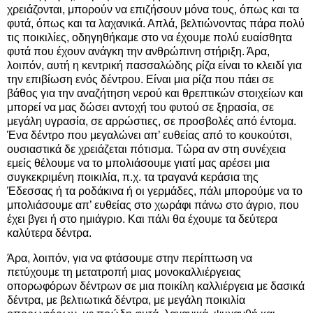
χρειάζονται, μπορούν να επιζήσουν μόνα τους, όπως και τα
φυτά, όπως και τα λαχανικά. Απλά, βελτιώνοντας πάρα πολύ
τις ποικιλίες, οδηγηθήκαμε στο να έχουμε πολύ ευαίσθητα
φυτά που έχουν ανάγκη την ανθρώπινη στήριξη. Άρα,
λοιπόν, αυτή η κεντρική πασσαλώδης ρίζα είναι το κλειδί για
την επιβίωση ενός δέντρου. Είναι μια ρίζα που πάει σε
βάθος για την αναζήτηση νερού και θρεπτικών στοιχείων και
μπορεί να μας δώσει αντοχή του φυτού σε ξηρασία, σε
μεγάλη υγρασία, σε αρρώστιες, σε προσβολές από έντομα.
Ένα δέντρο που μεγαλώνει απ’ ευθείας από το κουκούτσι,
ουσιαστικά δε χρειάζεται πότισμα. Τώρα αν στη συνέχεια
εμείς θέλουμε να το μπολιάσουμε γιατί μας αρέσει μια
συγκεκριμένη ποικιλία, π.χ. τα τραγανά κεράσια της
Έδεσσας ή τα ροδάκινα ή οι γερμάδες, πάλι μπορούμε να το
μπολιάσουμε απ’ ευθείας στο χωράφι πάνω στο άγριο, που
έχει βγει ή στο ημιάγριο. Και πάλι θα έχουμε τα δεύτερα
καλύτερα δέντρα.
Άρα, λοιπόν, για να φτάσουμε στην περίπτωση να
πετύχουμε τη μετατροπή μιας μονοκαλλιέργειας
οπορωφόρων δέντρων σε μια ποικίλη καλλιέργεια με δασικά
δέντρα, με βελτιωτικά δέντρα, με μεγάλη ποικιλία