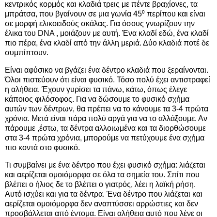
κεντρικός κορμός και κλαδιά τρεις με πέντε βραχίονες, τα
μπράτσα, που βγαίνουν σε μια γωνία 45⁰ περίπου και είναι
σε μορφή ελικοειδούς σκάλας. Για όσους γνωρίζουν την
έλικα του DNA , μοιάζουν με αυτή. Ένα κλαδί εδώ, ένα κλαδί
πιο πέρα, ένα κλαδί από την άλλη μεριά. Δύο κλαδιά ποτέ δε
συμπίπτουν.
Είναι αφύσικο να βγάζει ένα δέντρο κλαδιά που ξεραίνονται.
Όλοι πιστεύουν ότι είναι φυσικό. Τόσο πολύ έχει αντιστραφεί
η αλήθεια. Έχουν γυρίσει τα πάνω, κάτω, όπως έλεγε
κάποιος φιλόσοφος. Για να δώσουμε το φυσικό σχήμα
αυτών των δέντρων, θα πρέπει να το κάνουμε τα 3-4 πρώτα
χρόνια. Μετά είναι πάρα πολύ αργά για να το αλλάξουμε. Αν
πάρουμε ,έστω, τα δέντρα αλλοιωμένα και τα διορθώσουμε
στα 3-4 πρώτα χρόνια, μπορούμε να πετύχουμε ένα σχήμα
πιο κοντά στο φυσικό.
Τι συμβαίνει με ένα δέντρο που έχει φυσικό σχήμα: λιάζεται
και αερίζεται ομοιόμορφα σε όλα τα σημεία του. Σπίτι που
βλέπει ο ήλιος δε το βλέπει ο γιατρός, λέει η λαϊκή ρήση.
Αυτό ισχύει και για τα δέντρα. Ένα δέντρο που λιάζεται και
αερίζεται ομοιόμορφα δεν αναπτύσσει αρρώστιες και δεν
προσβάλλεται από έντομα. Είναι αλήθεια αυτό που λένε οι