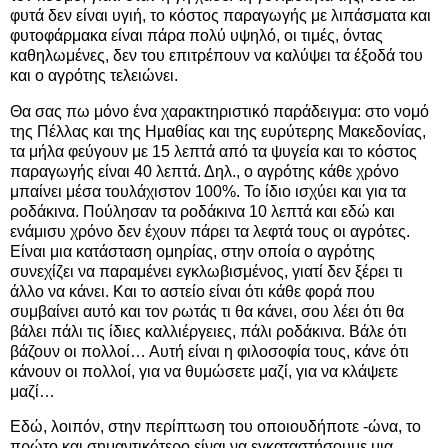
φυτά δεν είναι υγιή, το κόστος παραγωγής με λιπάσματα και
φυτοφάρμακα είναι πάρα πολύ υψηλό, οι τιμές, όντας
καθηλωμένες, δεν του επιτρέπουν να καλύψει τα έξοδά του
και ο αγρότης τελειώνει.
Θα σας πω μόνο ένα χαρακτηριστικό παράδειγμα: στο νομό
της Πέλλας και της Ημαθίας και της ευρύτερης Μακεδονίας,
τα μήλα φεύγουν με 15 λεπτά από τα ψυγεία και το κόστος
παραγωγής είναι 40 λεπτά. Δηλ., ο αγρότης κάθε χρόνο
μπαίνει μέσα τουλάχιστον 100%. Το ίδιο ισχύει και για τα
ροδάκινα. Πούλησαν τα ροδάκινα 10 λεπτά και εδώ και
ενάμισυ χρόνο δεν έχουν πάρει τα λεφτά τους οι αγρότες.
Είναι μια κατάσταση ομηρίας, στην οποία ο αγρότης
συνεχίζει να παραμένει εγκλωβισμένος, γιατί δεν ξέρει τι
άλλο να κάνει. Και το αστείο είναι ότι κάθε φορά που
συμβαίνει αυτό και τον ρωτάς τι θα κάνει, σου λέει ότι θα
βάλει πάλι τις ίδιες καλλιέργειες, πάλι ροδάκινα. Βάλε ότι
βάζουν οι πολλοί… Αυτή είναι η φιλοσοφία τους, κάνε ότι
κάνουν οι πολλοί, για να θυμώσετε μαζί, για να κλάψετε
μαζί…
Εδώ, λοιπόν, στην περίπτωση του οποιουδήποτε -ώνα, το
πρώτο και σημαντικότερο είναι να εγκαταστήσουμε μια