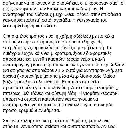
αφήνουμε να το κάνουν τα σκουλήκια, οι μικροοργανισμοί, οι
ρίζες των φυτών, των θάμνων και των δέντρων. Η
αναστροφή του εδάφους μέχρι 30εκ. φέρνει στην επιφάνεια
καινούρια πολυετή φυτά, αγριάδα. Η κατεργασία του
λειτουργεί αρνητικά τελικά.
Ο πιο απλός τρόπος είναι η χρήση σβώλων με ποικιλία
σπόρων στην εποχή τους και σπορά απλή, χωρίς
επεμβάσεις. Αχυροκαλύπτω εάν έχω μικρή έκταση. Τα
ημιάγρια λαχανικά είναι μικρότερα, έχουν διαφορετικές
αποδόσεις και μεγέθη καρπών, ωραία γεύση, καλή
αναπαραγωγή και επικρατούν σε ανταγωνιστικό περιβάλλον.
Θα αφήσω να σποριάσουν 1-2 φυτά για αναπαραγωγή. Στα
ορεινά (Καρπενήσι) μετά τα μέσα Απριλίου-αρχές Μαΐου
βάζω φασόλια, κολοκυθάκια. Ετοιμάζω σπορείο
προστατευμένο για τα σολανώδη. Από σπορείο ντομάτες,
πιπεριές, μελιτζάνες και φύτεψη Μάη. Η ντομάτα κερασάκι
μπορεί να σπαρθεί κατευθείαν και αφήνουμε να
αναπαραχθεί (να σποριάσει). Συγκαλλιεργώ με σκόρδο,
πράσο, κρεμμύδι ενδιάμεσα.
Σπέρνω καλαμπόκι και μετά από 15 μέρες φασόλι για
στήριξη, γονιμότητα, σκίαση και φυτοπροστασία. Αν έχω