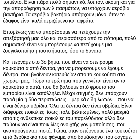
τσιμέντο. Είναι πάρα πολύ σημαντικό, λοιπόν, ακόμη και για
την απορρόφηση των λιπασμάτων, να υπάρχουν αερόβια
βακτήρια. Τα αερόβια βακτήρια υπάρχουν μόνο, όταν το
έδαφος είναι καλά αεριζόμενο και αφράτο.
Επομένως για να μπορέσουμε να πετύχουμε την
απεξάρτησή μας όλο και περισσότερο από το πότισμα, πολύ
σημαντικό είναι να μπορέσουμε να πετύχουμε μια
ζουγκλοποίηση του κτήματος, όσο το δυνατό.
Και περνάμε στο 3ο βήμα, που είναι να σπείρουμε
κουκούτσια από δέντρα, για να μπορέσουμε να έχουμε
δέντρα, που βγαίνουν κατευθείαν από το κουκούτσι στο
χωράφι μας. Τώρα το ερώτημα που γεννιέται είναι αν τα
κουκούτσια αυτά, που θα βάλουμε από φρούτα του
εμπορίου είναι κατάλληλα. Μέχρι στιγμής, δεν υπάρχουν
παρά μία ή δύο περιπτώσεις – μερικά είδη λωτών – που να
είναι δέντρα υβρίδια. Όλα τα δέντρα δεν είναι υβρίδια. Είναι
διάφορες ποικιλίες, ίσως πολύ βελτιωμένες, πολύ μακριά
από τις ανθεκτικές ποικιλίες του παρελθόντος αλλά δεν
παύουν να είναι ποικιλίες ανοιχτής γονιμοποίησης, που
αναπαράγονται πιστά. Τώρα, όταν σπέρνουμε ένα κουκούτσι
από βερύκοκκο που φάγαμε, από δαμάσκηνο που φάγαμε,