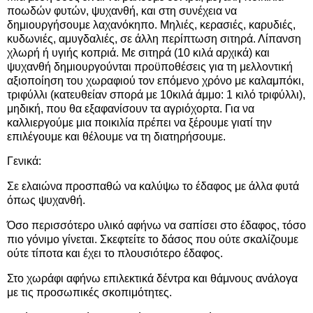
ποωδών φυτών, ψυχανθή, και στη συνέχεια να
δημιουργήσουμε λαχανόκηπο. Μηλιές, κερασιές, καρυδιές,
κυδωνιές, αμυγδαλιές, σε άλλη περίπτωση σιτηρά. Λίπανση
χλωρή ή υγιής κοπριά. Με σιτηρά (10 κιλά αρχικά) και
ψυχανθή δημιουργούνται προϋποθέσεις για τη μελλοντική
αξιοποίηση του χωραφιού τον επόμενο χρόνο με καλαμπόκι,
τριφύλλι (κατευθείαν σπορά με 10κιλά άμμο: 1 κιλό τριφύλλι),
μηδική, που θα εξαφανίσουν τα αγριόχορτα. Για να
καλλιεργούμε μια ποικιλία πρέπει να ξέρουμε γιατί την
επιλέγουμε και θέλουμε να τη διατηρήσουμε.
Γενικά:
Σε ελαιώνα προσπαθώ να καλύψω το έδαφος με άλλα φυτά
όπως ψυχανθή.
Όσο περισσότερο υλικό αφήνω να σαπίσει στο έδαφος, τόσο
πιο γόνιμο γίνεται. Σκεφτείτε το δάσος που ούτε σκαλίζουμε
ούτε τίποτα και έχει το πλουσιότερο έδαφος.
Στο χωράφι αφήνω επιλεκτικά δέντρα και θάμνους ανάλογα
με τις προσωπικές σκοπιμότητες.