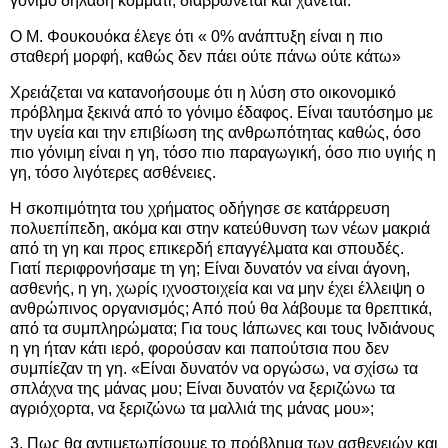
γόνιμο δηλαδή κομμάτι, διαβρώνεται και χάνεται.
Ο Μ. Φουκουόκα έλεγε ότι « 0% ανάπτυξη είναι η πιο
σταθερή μορφή, καθώς δεν πάει ούτε πάνω ούτε κάτω»
Χρειάζεται να κατανοήσουμε ότι η λύση στο οικονομικό
πρόβλημα ξεκινά από το γόνιμο έδαφος. Είναι ταυτόσημο με
την υγεία και την επιβίωση της ανθρωπότητας καθώς, όσο
πιο γόνιμη είναι η γη, τόσο πιο παραγωγική, όσο πιο υγιής η
γη, τόσο λιγότερες ασθένειες.
Η σκοπιμότητα του χρήματος οδήγησε σε κατάρρευση
πολυεπίπεδη, ακόμα και στην κατεύθυνση των νέων μακριά
από τη γη και προς επικερδή επαγγέλματα και σπουδές.
Γιατί περιφρονήσαμε τη γη; Είναι δυνατόν να είναι άγονη,
ασθενής, η γη, χωρίς ιχνοστοιχεία και να μην έχει έλλειψη ο
ανθρώπινος οργανισμός; Από πού θα λάβουμε τα θρεπτικά,
από τα συμπληρώματα; Για τους Ιάπωνες και τους Ινδιάνους
η γη ήταν κάτι ιερό, φορούσαν και παπούτσια που δεν
συμπίεζαν τη γη. «Είναι δυνατόν να οργώσω, να σχίσω τα
σπλάχνα της μάνας μου; Είναι δυνατόν να ξεριζώνω τα
αγριόχορτα, να ξεριζώνω τα μαλλιά της μάνας μου»;
3. Πως θα αντιμετωπίσουμε το πρόβλημα των ασθενειών και