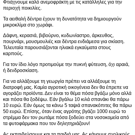
Φτιάχνουμε καλό ανεμοφράκτη με τις κατάλληλες για την
περιοχή ποικιλίες.
Τα αειθαλή δέντρα έχουν τη δυνατότητα να δημιουργούν
μικροκλίμα στο χωράφι.
Δάφνη, κερασιά, βιβούρνο, κυδωνίαστρο, άρκευθος,
πουρνάρι, μουσμουλιές και δέντρα ενδιάμεσα για σκίαση.
Τελευταία παρουσιάζονται ηλιακά εγκαύματα στους
καρπούς.
Για τον ίδιο λόγο προτιμούμε την πυκνή φύτευση, όχι αραιά,
ή δενδροσκίαση.
Για να αλλάξουμε τη γεωργία πρέπει να αλλάξουμε τη
διατροφή μας. Καμία αγροτική οικογένεια δεν θα έπρεπε να
αγοράζει προϊόντα. Δεν είναι το θέμα πόσα βγάζω μόνο αλλά
και πόσα θα ξοδέψω. Εάν βγάλω 10 κιλά σπανάκι θα πάρω
10 ευρώ. Εάν όμως τα κάνω 5 ταψιά σπανακόπιτες θα πάρω
50 ευρώ. Επίσης, όταν ένας αγρότης βγάζει 1000 ευρώ το
στρέμμα δεν τον ρωτάμε πόσα ξοδεύει στα νοσοκομεία από
τα φυτοφάρμακα που τον δηλητηριάζουν!
Ας εκπαιδεύσουμε και τα παιδιά μας. Ας κάνουμε σχολικούς