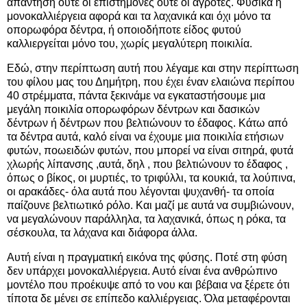
απάντηση ούτε οι επιστήμονες ούτε οι αγρότες. Φυσικά η
μονοκαλλιέργεια αφορά και τα λαχανικά και όχι μόνο τα
οπορωφόρα δέντρα, ή οποιοδήποτε είδος φυτού
καλλιεργείται μόνο του, χωρίς μεγαλύτερη ποικιλία.
Εδώ, στην περίπτωση αυτή που λέγαμε και στην περίπτωση
του φίλου μας του Δημήτρη, που έχει έναν ελαιώνα περίπου
40 στρέμματα, πάντα ξεκινάμε να εγκαταστήσουμε μια
μεγάλη ποικιλία οπορωφόρων δέντρων και δασικών
δέντρων ή δέντρων που βελτιώνουν το έδαφος. Κάτω από
τα δέντρα αυτά, καλό είναι να έχουμε μια ποικιλία ετήσιων
φυτών, ποωειδών φυτών, που μπορεί να είναι σιτηρά, φυτά
χλωρής λίπανσης ,αυτά, δηλ , που βελτιώνουν το έδαφος ,
όπως ο βίκος, οι μυρτιές, το τριφύλλι, τα κουκιά, τα λούπινα,
οι αρακάδες- όλα αυτά που λέγονται ψυχανθή- τα οποία
παίζουνε βελτιωτικό ρόλο. Και μαζί με αυτά να συμβιώνουν,
να μεγαλώνουν παράλληλα, τα λαχανικά, όπως η ρόκα, τα
σέσκουλα, τα λάχανα και διάφορα άλλα.
Αυτή είναι η πραγματική εικόνα της φύσης. Ποτέ στη φύση
δεν υπάρχει μονοκαλλιέργεια. Αυτό είναι ένα ανθρώπινο
μοντέλο που προέκυψε από το νου και βέβαια να ξέρετε ότι
τίποτα δε μένει σε επίπεδο καλλιέργειας. Όλα μεταφέρονται