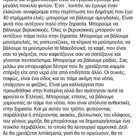
μεγάλη ποικιλία φυτών. Έτσι , λοιπόν, αν έχουμε έναν
ελαιώνα- αναφέρομαι στην περίπτωση του Δημήτρη που έχει
40 στρέμματα ελιές- μπορούμε να βάλουμε αμυγδαλιές. Είναι
φυτά που αντέχουν πολύ στην ξηρασία. Μπορούμε να
βάλουμε βερυκοκκιές. Όλες οι βερυκοκκιές μπορούν να
αντέξουν πάρα πολύ στην ξηρασία. Μπορούμε να βάλουμε
μουσμουλιές, τις γιαπωνέζικες, τα κίτρινα τα μούσμουλα, να
βάλουμε τα μούσμουλα τα Μακεδονικά, τα καφέ, που είναι
σαν τα γκόρτζια, που καφετίζουνε σαν να σαπίζουνε και
γίνονται πεντανόστιμα. Μπορούμε να βάλουμε ροδιές. Σας
μιλάω για οπορωφόρα δέντρα που δε χρειάζονται καμμία
στήριξη είτε από νερό είτε από οτιδήποτε άλλο. Οι συκιές,
σαφώς, είναι ένα είδος και αν πάμε ακόμη πιο νότια,
υπάρχουν οι φεϊζόες. Είναι μια καλλιέργεια που
προωθήθηκε στην Κατερίνη αλλά δεν αγάπησαν αυτά τα
φρούτα οι Έλληνες. Μπορούμε, επίσης, να βάλουμε
χαρουπιές αν πάμε πιο νότια, που είναι απόλυτα ανθεκτικές
στην ξηρασία. Και με αυτόν τον τρόπο, φυτεύοντας
παράλληλα ή σπέρνοντας ακακίες, βελτιωτικές του εδάφους,
του γένους μιμόζα, θα μπορέσουμε να δημιουργήσουμε ένα
ποικίλο περιβάλλον, το οποίο θα λειτουργεί αρμονικά. Δηλ.
δε θα χρειάζεται λιπάσματα, γιατί θα το οργώνουν, θα το