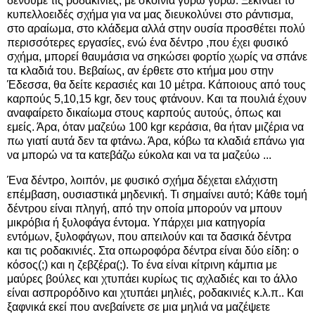
δένουμε τις ροδακινιές, με σκοινιά γύρω γύρω. Ξεκινάει το
κυπελλοειδές σχήμα για να μας διευκολύνει στο ράντισμα,
στο αραίωμα, στο κλάδεμα αλλά στην ουσία προσθέτει πολύ
περισσότερες εργασίες, ενώ ένα δέντρο ,που έχει φυσικό
σχήμα, μπορεί θαυμάσια να σηκώσει φορτίο χωρίς να σπάνε
τα κλαδιά του. Βεβαίως, αν έρθετε στο κτήμα μου στην
Έδεσσα, θα δείτε κερασιές και 10 μέτρα. Κάποιους από τους
καρπούς 5,10,15 kgr, δεν τους φτάνουν. Και τα πουλιά έχουν
αναφαίρετο δικαίωμα στους καρπούς αυτούς, όπως και
εμείς. Άρα, όταν μαζεύω 100 kgr κεράσια, θα ήταν μιζέρια να
πω γιατί αυτά δεν τα φτάνω. Άρα, κόβω τα κλαδιά επάνω για
να μπορώ να τα κατεβάζω εύκολα και να τα μαζεύω ...
Ένα δέντρο, λοιπόν, με φυσικό σχήμα δέχεται ελάχιστη
επέμβαση, ουσιαστικά μηδενική. Τι σημαίνει αυτό; Κάθε τομή
δέντρου είναι πληγή, από την οποία μπορούν να μπουν
μικρόβια ή ξυλοφάγα έντομα. Υπάρχει μια κατηγορία
εντόμων, ξυλοφάγων, που απειλούν και τα δασικά δέντρα
και τις ροδακινιές. Στα οπωροφόρα δέντρα είναι δύο είδη: ο
κόσος(;) και η ζεβζέρα(;). Το ένα είναι κίτρινη κάμπια με
μαύρες βούλες και χτυπάει κυρίως τις αχλαδιές και το άλλο
είναι ασπρορόδινο και χτυπάει μηλιές, ροδακινιές κ.λ.π.. Και
ξαφνικά εκεί που ανεβαίνετε σε μια μηλιά να μαζέψετε