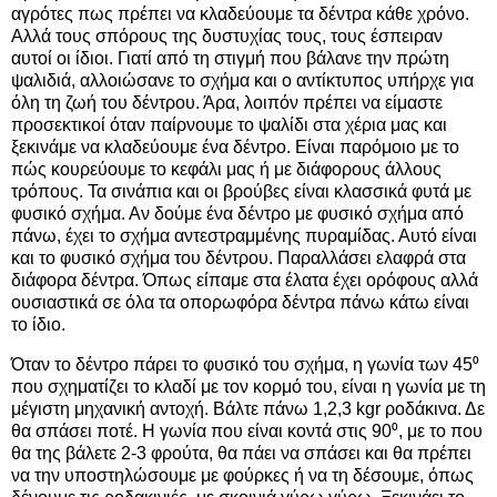
αγρότες πως πρέπει να κλαδεύουμε τα δέντρα κάθε χρόνο.
Αλλά τους σπόρους της δυστυχίας τους, τους έσπειραν
αυτοί οι ίδιοι. Γιατί από τη στιγμή που βάλανε την πρώτη
ψαλιδιά, αλλοιώσανε το σχήμα και ο αντίκτυπος υπήρχε για
όλη τη ζωή του δέντρου. Άρα, λοιπόν πρέπει να είμαστε
προσεκτικοί όταν παίρνουμε το ψαλίδι στα χέρια μας και
ξεκινάμε να κλαδεύουμε ένα δέντρο. Είναι παρόμοιο με το
πώς κουρεύουμε το κεφάλι μας ή με διάφορους άλλους
τρόπους. Τα σινάπια και οι βρούβες είναι κλασσικά φυτά με
φυσικό σχήμα. Αν δούμε ένα δέντρο με φυσικό σχήμα από
πάνω, έχει το σχήμα αντεστραμμένης πυραμίδας. Αυτό είναι
και το φυσικό σχήμα του δέντρου. Παραλλάσει ελαφρά στα
διάφορα δέντρα. Όπως είπαμε στα έλατα έχει ορόφους αλλά
ουσιαστικά σε όλα τα οπορωφόρα δέντρα πάνω κάτω είναι
το ίδιο.
Όταν το δέντρο πάρει το φυσικό του σχήμα, η γωνία των 45⁰
που σχηματίζει το κλαδί με τον κορμό του, είναι η γωνία με τη
μέγιστη μηχανική αντοχή. Βάλτε πάνω 1,2,3 kgr ροδάκινα. Δε
θα σπάσει ποτέ. Η γωνία που είναι κοντά στις 90⁰, με το που
θα της βάλετε 2-3 φρούτα, θα πάει να σπάσει και θα πρέπει
να την υποστηλώσουμε με φούρκες ή να τη δέσουμε, όπως