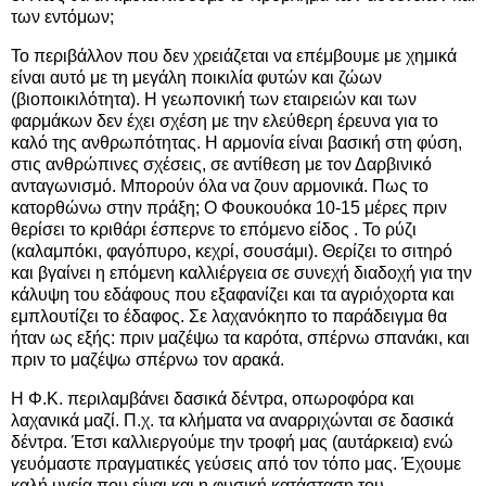
των εντόμων;
Το περιβάλλον που δεν χρειάζεται να επέμβουμε με χημικά
είναι αυτό με τη μεγάλη ποικιλία φυτών και ζώων
(βιοποικιλότητα). Η γεωπονική των εταιρειών και των
φαρμάκων δεν έχει σχέση με την ελεύθερη έρευνα για το
καλό της ανθρωπότητας. Η αρμονία είναι βασική στη φύση,
στις ανθρώπινες σχέσεις, σε αντίθεση με τον Δαρβινικό
ανταγωνισμό. Μπορούν όλα να ζουν αρμονικά. Πως το
κατορθώνω στην πράξη; Ο Φουκουόκα 10-15 μέρες πριν
θερίσει το κριθάρι έσπερνε το επόμενο είδος . Το ρύζι
(καλαμπόκι, φαγόπυρο, κεχρί, σουσάμι). Θερίζει το σιτηρό
και βγαίνει η επόμενη καλλιέργεια σε συνεχή διαδοχή για την
κάλυψη του εδάφους που εξαφανίζει και τα αγριόχορτα και
εμπλουτίζει το έδαφος. Σε λαχανόκηπο το παράδειγμα θα
ήταν ως εξής: πριν μαζέψω τα καρότα, σπέρνω σπανάκι, και
πριν το μαζέψω σπέρνω τον αρακά.
Η Φ.Κ. περιλαμβάνει δασικά δέντρα, οπωροφόρα και
λαχανικά μαζί. Π.χ. τα κλήματα να αναρριχώνται σε δασικά
δέντρα. Έτσι καλλιεργούμε την τροφή μας (αυτάρκεια) ενώ
γευόμαστε πραγματικές γεύσεις από τον τόπο μας. Έχουμε
καλή υγεία που είναι και η φυσική κατάσταση του