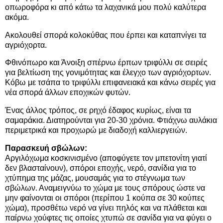
οπωροφόρα κι από κάτω τα λαχανικά μου πολύ καλύτερα
ακόμα.
Ακολουθεί σπορά κολοκύθας που έρπει και καταπνίγει τα
αγριόχορτα.
Φθινόπωρο και Άνοιξη σπέρνω έρπων τριφύλλι σε σειρές
για βελτίωση της γονιμότητας και έλεγχο των αγριόχορτων.
Κόβω με τσάπα το τριφύλλι επιφανειακά και κάνω σειρές για
νέα σπορά άλλων εποχικών φυτών.
Ένας άλλος τρόπος, σε ρηχό έδαφος κυρίως, είναι τα
σαμαράκια. Διατηρούνται για 20-30 χρόνια. Φτιάχνω αυλάκια
περιμετρικά και προχωρώ με διαδοχή καλλιεργειών.
Παρασκευή σβώλων:
Αργιλόχωμα κοσκινισμένο (αποφύγετε τον μπετονίτη γιατί
δεν βλασταίνουν), σπόροι εποχής, νερό, σανίδια για το
χτύπημα της μάζας, μουσαμάς για το στέγνωμα των
σβώλων. Αναμειγνύω το χώμα με τους σπόρους ώστε να
μην φαίνονται οι σπόροι (περίπου 1 κούπα σε 30 κούπες
χώμα), προσθέτω νερό να γίνει πηλός και να πλάθεται και
παίρνω χούφτες τις οποίες χτυπώ σε σανίδα για να φύγει ο