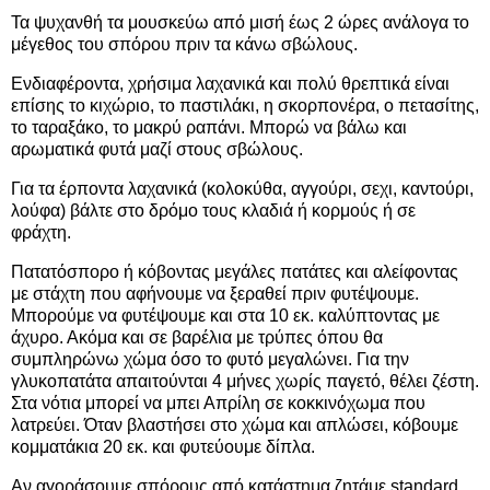
Τα ψυχανθή τα μουσκεύω από μισή έως 2 ώρες ανάλογα το
μέγεθος του σπόρου πριν τα κάνω σβώλους.
Ενδιαφέροντα, χρήσιμα λαχανικά και πολύ θρεπτικά είναι
επίσης το κιχώριο, το παστιλάκι, η σκορπονέρα, ο πετασίτης,
το ταραξάκο, το μακρύ ραπάνι. Μπορώ να βάλω και
αρωματικά φυτά μαζί στους σβώλους.
Για τα έρποντα λαχανικά (κολοκύθα, αγγούρι, σεχι, καντούρι,
λούφα) βάλτε στο δρόμο τους κλαδιά ή κορμούς ή σε
φράχτη.
Πατατόσπορο ή κόβοντας μεγάλες πατάτες και αλείφοντας
με στάχτη που αφήνουμε να ξεραθεί πριν φυτέψουμε.
Μπορούμε να φυτέψουμε και στα 10 εκ. καλύπτοντας με
άχυρο. Ακόμα και σε βαρέλια με τρύπες όπου θα
συμπληρώνω χώμα όσο το φυτό μεγαλώνει. Για την
γλυκοπατάτα απαιτούνται 4 μήνες χωρίς παγετό, θέλει ζέστη.
Στα νότια μπορεί να μπει Απρίλη σε κοκκινόχωμα που
λατρεύει. Όταν βλαστήσει στο χώμα και απλώσει, κόβουμε
κομματάκια 20 εκ. και φυτεύουμε δίπλα.
Αν αγοράσουμε σπόρους από κατάστημα ζητάμε standard