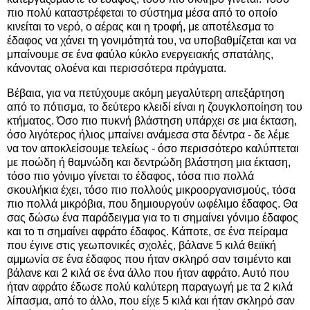
πιο πολύ καταστρέφεται το σύστημα μέσα από το οποίο
κινείται το νερό, ο αέρας και η τροφή, με αποτέλεσμα το
έδαφος να χάνει τη γονιμότητά του, να υποβαθμίζεται και να
μπαίνουμε σε ένα φαύλο κύκλο ενεργειακής σπατάλης,
κάνοντας ολοένα και περισσότερα πράγματα.
Βέβαια, για να πετύχουμε ακόμη μεγαλύτερη απεξάρτηση
από το πότισμα, το δεύτερο κλειδί είναι η ζουγκλοποίηση του
κτήματος. Όσο πιο πυκνή βλάστηση υπάρχει σε μια έκταση,
όσο λιγότερος ήλιος μπαίνει ανάμεσα στα δέντρα - δε λέμε
να τον αποκλείσουμε τελείως - όσο περισσότερο καλύπτεται
με ποώδη ή θαμνώδη και δεντρώδη βλάστηση μια έκταση,
τόσο πιο γόνιμο γίνεται το έδαφος, τόσα πιο πολλά
σκουλήκια έχει, τόσο πιο πολλούς μικροοργανισμούς, τόσα
πιο πολλά μικρόβια, που δημιουργούν ωφέλιμο έδαφος. Θα
σας δώσω ένα παράδειγμα για το τι σημαίνει γόνιμο έδαφος
και το τι σημαίνει αφράτο έδαφος. Κάποτε, σε ένα πείραμα
που έγινε στις γεωπονικές σχολές, βάλανε 5 κιλά θειϊκή
αμμωνία σε ένα έδαφος που ήταν σκληρό σαν τσιμέντο και
βάλανε και 2 κιλά σε ένα άλλο που ήταν αφράτο. Αυτό που
ήταν αφράτο έδωσε πολύ καλύτερη παραγωγή με τα 2 κιλά
λίπασμα, από το άλλο, που είχε 5 κιλά και ήταν σκληρό σαν