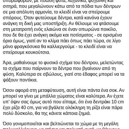
οπορωφόρων, με ποώδη φυτά, λαχανικά, ψυχανθή και
σιτηρά, που μεγαλώνουν κάτω από τα πόδια των δέντρων
σε μια απόλυτη αρμονία, το κλειδί είναι να σπείρουμε
σπόρους. Όταν φυτεύουμε δέντρα, κατά κανόνα έχουν
ανάγκη τη δική μας υποστήριξη. Αν θέλουμε να φτάσουμε
στη μετατροπή ενός ελαιώνα σε έναν οπωρώνα ποικίλο,
που δε θα έχει ανάγκη ακόμα και ποτίσματος - σε ορισμένα
όρια όμως, γιατί αν το κλίμα πάει όπως πάει τώρα, σε λίγο
μόνο φραγκόσυκα θα καλλιεργούμε - το κλειδί είναι να
σπείρουμε κουκούτσια.
Άρα, μαθαίνουμε το φυσικό σχήμα του δέντρου, μελετώντας
το σχήμα που παίρνουν τα δέντρα που βγαίνουν από τη
φύση. Καλύτερα σε σβώλους, γιατί στο έδαφος μπορεί να τα
ψάξουν ποντίκια.
Όσον αφορά στη μεταφύτευση, αυτή είναι πάντα ένα σοκ. Αν
μπορεί να γίνει με μπάλλα χώματος είναι καλύτερα. Αν έχετε
υπ’ όψιν σας όμως αυτό που είπαμε, ότι ένα δεντράκι 10 cm
έχει ρίζα 40 cm, για να βγάλετε ολόκληρη τη ρίζα είναι πάρα
πολύ δύσκολο, θα της κάνετε κάποια ζημιά.
Όσο γονιμοποιείται και βελτιώνεται το χώμα με τη μεγάλη