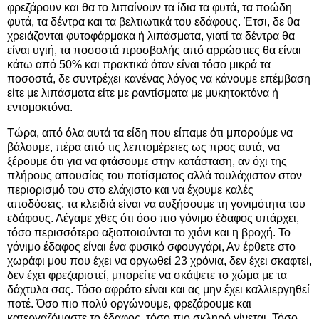
φρεζάρουν και θα το λιπαίνουν τα ίδια τα φυτά, τα ποώδη
φυτά, τα δέντρα και τα βελτιωτικά του εδάφους. Έτσι, δε θα
χρειάζονται φυτοφάρμακα ή λιπάσματα, γιατί τα δέντρα θα
είναι υγιή, τα ποσοστά προσβολής από αρρώστιες θα είναι
κάτω από 50% και πρακτικά όταν είναι τόσο μικρά τα
ποσοστά, δε συντρέχει κανένας λόγος να κάνουμε επέμβαση
είτε με λιπάσματα είτε με ραντίσματα με μυκητοκτόνα ή
εντομοκτόνα.
Τώρα, από όλα αυτά τα είδη που είπαμε ότι μπορούμε να
βάλουμε, πέρα από τις λεπτομέρειες ως προς αυτά, να
ξέρουμε ότι για να φτάσουμε στην κατάσταση, αν όχι της
πλήρους απουσίας του ποτίσματος αλλά τουλάχιστον στον
περιορισμό του στο ελάχιστο και να έχουμε καλές
αποδόσεις, τα κλειδιά είναι να αυξήσουμε τη γονιμότητα του
εδάφους. Λέγαμε χθες ότι όσο πιο γόνιμο έδαφος υπάρχει,
τόσο περισσότερο αξιοποιούνται το χιόνι και η βροχή. Το
γόνιμο έδαφος είναι ένα φυσικό σφουγγάρι, Αν έρθετε στο
χωράφι μου που έχει να οργωθεί 23 χρόνια, δεν έχει σκαφτεί,
δεν έχει φρεζαριστεί, μπορείτε να σκάψετε το χώμα με τα
δάχτυλα σας. Τόσο αφράτο είναι και ας μην έχει καλλιεργηθεί
ποτέ. Όσο πιο πολύ οργώνουμε, φρεζάρουμε και
κατεργαζόμαστε το έδαφος, τόσο πιο σκληρό γίνεται. Τόσο