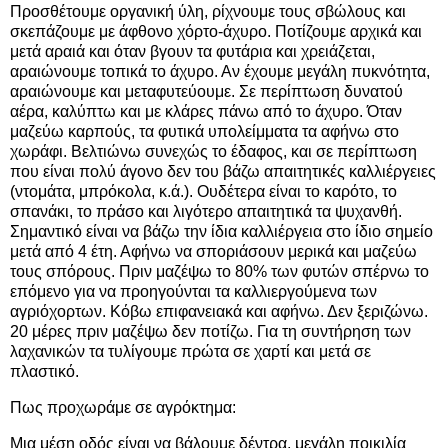
Προσθέτουμε οργανική ύλη, ρίχνουμε τους σβώλους και
σκεπάζουμε με άφθονο χόρτο-άχυρο. Ποτίζουμε αρχικά και
μετά αραιά και όταν βγουν τα φυτάρια και χρειάζεται,
αραιώνουμε τοπικά το άχυρο. Αν έχουμε μεγάλη πυκνότητα,
αραιώνουμε και μεταφυτεύουμε. Σε περίπτωση δυνατού
αέρα, καλύπτω και με κλάρες πάνω από το άχυρο. Όταν
μαζεύω καρπούς, τα φυτικά υπολείμματα τα αφήνω στο
χωράφι. Βελτιώνω συνεχώς το έδαφος, και σε περίπτωση
που είναι πολύ άγονο δεν του βάζω απαιτητικές καλλιέργειες
(ντομάτα, μπρόκολα, κ.ά.). Ουδέτερα είναι το καρότο, το
σπανάκι, το πράσο και λιγότερο απαιτητικά τα ψυχανθή.
Σημαντικό είναι να βάζω την ίδια καλλιέργεια στο ίδιο σημείο
μετά από 4 έτη. Αφήνω να σποριάσουν μερικά και μαζεύω
τους σπόρους. Πριν μαζέψω το 80% των φυτών σπέρνω το
επόμενο για να προηγούνται τα καλλιεργούμενα των
αγριόχορτων. Κόβω επιφανειακά και αφήνω. Δεν ξεριζώνω.
20 μέρες πριν μαζέψω δεν ποτίζω. Για τη συντήρηση των
λαχανικών τα τυλίγουμε πρώτα σε χαρτί και μετά σε
πλαστικό.
Πως προχωράμε σε αγρόκτημα:
Μια μέση οδός είναι να βάλουμε δέντρα, μεγάλη ποικιλία