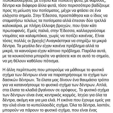
πολυκαλλιέργεια, με ετήσια και πολυετή φυτά, με θάμνους,
δέντρα και διάφορα άλλα φυτά, τόσο περισσότερο βαδίζουμε
προς τη μείωση του ποτίσματος, μέχρι να φτάσει σε ένα
ελάχιστο σημείο. Στην Έδεσσα, προσπάθησα και ο ίδιος να
σταματήσω τελείως τα ποτίσματα αλλά έπεσαν δύο τρελλά
καλοκαίρια, με πλήρη έλλειψη βροχών, που ήταν κάτι
πρωτοφανές. Εμείς παλιά, στην Έδεσσα, καλλιεργούσαμε
ντομάτες και καλαμπόκια, χωρίς να ποτίζει κανένας. Είναι
τόσες πολλές οι βροχές! Αναγκάστηκα να στηρίζω τα μικρά
δέντρα. Τα μεγάλα δεν είχαν κανένα πρόβλημα αλλά τα
μικρά, τα καινούρια είχαν κάποιο πρόβλημα. Παρόλα αυτά,
με τα κουκούτσια μπορείτε να φτάσετε και σε αυτό το σημείο,
να μη θέλουν καθόλου πότισμα.
Η άλλη περίπτωση που μπορούμε να μάθουμε το φυσικό
σχήμα των δέντρων είναι να παρατηρήσουμε το σχήμα των
δασικών δέντρων. Τα έλατα μας δίνουν ένα θαυμάσιο τρόπο
για να κατανοήσουμε το φυσικό σχήμα των δέντρων. Απλά,
στα έλατα τα κλαδιά βγαίνουν σε ορόφους. Το φυσικό σχήμα
των δέντρων είναι ένας κεντρικός κορμός. Ισχύει για όλα τα
δέντρα, ακόμη και για μια ελιά. Η εικόνα που έχουμε εμείς για
την ελιά είναι το κυπελλοειδές σχήμα. Όλα τα δέντρα, λοιπόν,
μπορούν να πάρουν το φυσικό σχήμα, που είναι ένας