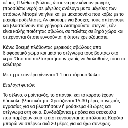
αέρας. Πλάθω σβώλους ώστε να μην κάνουν ρωγμές
(προσθέτω νερό) σε μέγεθος ανάλογο με το μέγεθος των
σπόρων. Μπορεί να γίνει και με μακαρονάκι που κόβω με το
μαχαίρι ροδελίτσες. Αν ακούαμε για βροχές, τους σπέρνουμε
και βλασταίνουν πιο γρήγορα. Διατηρούνται στεγνοί, εάν
είναι καλής ποιότητας σβώλοι, σε παλέτες σε ξηρό χώρο και
σπέρνονται όποτε ευνοούνται ή όποτε χρειαζόμαστε.
Κάνω δοκιμή πλάθοντας μερικούς σβώλους από
διαφορετικό χώμα και μετά το στέγνωμα τους βουτάω στο
νερό. Όσο πιο πολύ κρατήσουν χωρίς να διαλυθούν, τόσο το
καλύτερο.
Με τη μπετονιέρα γίνονται 1:1 οι σπόροι-σβώλοι.
Επιλογή φυτών:
Το σέλινο, ο μαϊντανός, το σπανάκι και το καρότο έχουν
δύσκολη βλαστικότητα. Χρειάζονται 15-30 μέρες συνεχούς
υγρασίας για να βλαστήσουν ή μούσκεμα 48 ώρες και
στέγνωμα στη σκιά. Συνδυάζονται με ρόκα και σέσκουλα
που παρέχουν σκιά κι έτσι ευνοούνται τα υπόλοιπα. Καρότα
μπορώ να σπέρνω ανά 20 μέρες για να έχω συνεχώς.