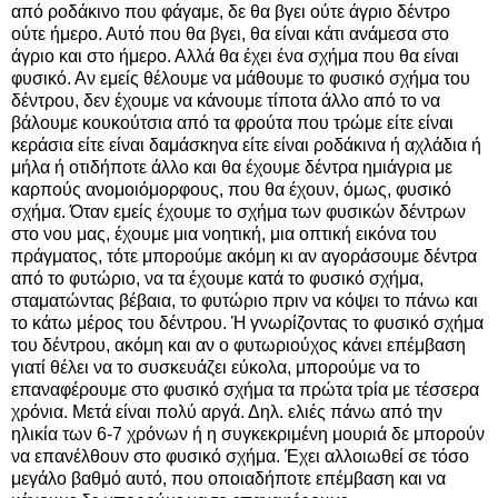
από ροδάκινο που φάγαμε, δε θα βγει ούτε άγριο δέντρο
ούτε ήμερο. Αυτό που θα βγει, θα είναι κάτι ανάμεσα στο
άγριο και στο ήμερο. Αλλά θα έχει ένα σχήμα που θα είναι
φυσικό. Αν εμείς θέλουμε να μάθουμε το φυσικό σχήμα του
δέντρου, δεν έχουμε να κάνουμε τίποτα άλλο από το να
βάλουμε κουκούτσια από τα φρούτα που τρώμε είτε είναι
κεράσια είτε είναι δαμάσκηνα είτε είναι ροδάκινα ή αχλάδια ή
μήλα ή οτιδήποτε άλλο και θα έχουμε δέντρα ημιάγρια με
καρπούς ανομοιόμορφους, που θα έχουν, όμως, φυσικό
σχήμα. Όταν εμείς έχουμε το σχήμα των φυσικών δέντρων
στο νου μας, έχουμε μια νοητική, μια οπτική εικόνα του
πράγματος, τότε μπορούμε ακόμη κι αν αγοράσουμε δέντρα
από το φυτώριο, να τα έχουμε κατά το φυσικό σχήμα,
σταματώντας βέβαια, το φυτώριο πριν να κόψει το πάνω και
το κάτω μέρος του δέντρου. Ή γνωρίζοντας το φυσικό σχήμα
του δέντρου, ακόμη και αν ο φυτωριούχος κάνει επέμβαση
γιατί θέλει να το συσκευάζει εύκολα, μπορούμε να το
επαναφέρουμε στο φυσικό σχήμα τα πρώτα τρία με τέσσερα
χρόνια. Μετά είναι πολύ αργά. Δηλ. ελιές πάνω από την
ηλικία των 6-7 χρόνων ή η συγκεκριμένη μουριά δε μπορούν
να επανέλθουν στο φυσικό σχήμα. Έχει αλλοιωθεί σε τόσο
μεγάλο βαθμό αυτό, που οποιαδήποτε επέμβαση και να