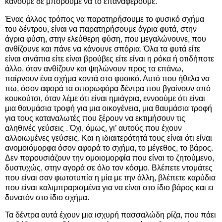
κάνουμε δε μπορούμε να το επαναφέρουμε.
Ένας άλλος τρόπος να παρατηρήσουμε το φυσικό σχήμα
του δέντρου, είναι να παρατηρήσουμε άγρια φυτά, στην
άγρια φύση, στην ελεύθερη φύση, που μεγαλώνουνε, που
ανθίζουνε και πάνε να κάνουνε σπόρια. Όλα τα φυτά είτε
είναι σινάπια είτε είναι βρούβες είτε είναι η ρόκα ή οτιδήποτε
άλλο, όταν ανθίζουν και ψηλώνουν προς τα επάνω,
παίρνουν ένα σχήμα κοντά στο φυσικό. Αυτό που ήθελα να
πω, όσον αφορά τα οπορωφόρα δέντρα που βγαίνουν από
κουκούτσι, όταν λέμε ότι είναι ημιάγρια, εννοούμε ότι είναι
μια θαυμάσια τροφή για μια οικογένεια, μια θαυμάσια τροφή
για τους καταναλωτές που ξέρουν να εκτιμήσουν τις
αληθινές γεύσεις . Όχι, όμως, γι’ αυτούς που έχουν
αλλοιωμένες γεύσεις. Και η ιδιαιτερότητά τους είναι ότι είναι
ανομοιόμορφα όσον αφορά το σχήμα, το μέγεθος, το βάρος.
Δεν παρουσιάζουν την ομοιομορφία που είναι το ζητούμενο,
δυστυχώς, στην αγορά σε όλο τον κόσμο. Βλέπετε ντομάτες
που είναι σαν φωτοτυπία η μία με την άλλη, βλέπετε καρύδια
που είναι καλιμπραρισμένα για να είναι στο ίδιο βάρος και ει
δυνατόν στο ίδιο σχήμα.
Τα δέντρα αυτά έχουν μια ισχυρή πασσαλώδη ρίζα, που πάει