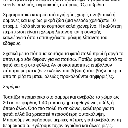
seeds, παλιούς, αγροτικούς σπόρους. Όχι υβρίδια.
Χρησιμοποιώ κοπριά από υγιή ζώα, χωρίς αντιβιοτικά ή
ορμόνες και κυρίως μικρά ζώα (μια γελάδα χρειάζεται 10
στρεμ.). Καλό είναι το κομπόστ καλά χωνεμένο. Η καλύτερη
περίπτωση είναι η χλωρή λίπανση και η συνεχής
καλλιέργεια όπου επιτυγχάνεται μόνιμη λίπανση του
εδάφους.
Σχετικά με το πότισμα κοιτάζω τα φυτά πολύ πρωί ή αργά το
απόγευμα εάν διψούν για να ποτίσω. Ποτίζω μακριά από το
φυτό και όχι στα φύλλα. Αν οι σκοπιμότητες επιβάλουν
πότισμα με μπεκ (δεν ενδείκνυται βέβαια) τότε βάζω μακριά
από τη ρίζα το μπεκ, αλλιώς προκαλούνται σηψιρριζίες.
Σαμάρια:
Τσαπίζω περιμετρικά στο σαμάρι και ανεβάζω το χώμα ως
20 εκ. σε φάρδος 1.40 μ. και σχήμα ορθογώνιο, οβάλ, ή
όποιο άλλο. Όσο πιο πολύ το σηκώνω, καλύτερο για τα
φυτά, αλλά θα χρειαστεί περισσότερη φυτοκάλυψη.
Μπορούμε να αφήσουμε μερικές πέτρες γιατί ανεβάζουν τη
θερμοκρασία. Βγάζουμε τυχόν αγριάδα και άλλες ρίζες.