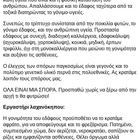
ανθρώπου. Απαλλάσσουμε και το έδαφος ταχύτερα από τα
τοξικά διατηρώντας το γόνιμο-υγειές.
Συνεπώς το τρίπτυχο συνίσταται από την ποικιλία φυτών, το
γόνιμο έδαφος, και την ανθρώπινη υγεία. Προστασία
εδάφους με συνεχή, διαδοχική καλλιέργεια, εδαφοκάλυψη
(αχυροκάλυψη, χορτοκάλυψη), κουκιά, μηδική, έρπων
τριφύλλι, όχι στη μονοκαλλιέργεια που μειώνει τη γονιμότητα
και αυξάνει τις ασθένειες.
Ο έλεγχος των σπόρων παγκοσμίως είναι γεγονός και το
πολύτιμο γενετικό υλικό περνά στις πολυεθνικές. Ας κρατάμε
λοιπόν τους σπόρους μας.
ΟΛΑ ΕΙΝΑΙ ΜΙΑ ΣΠΟΡΑ. Προσπαθώ χωρίς να ξέρω από την
αρχή τι θα φυτρώσει!
Εργαστήρι λαχανόκηπου:
Η γονιμότητα του εδάφους προϋποθέτει να το κρατάμε
αφράτο, για να αποφεύγουμε και το φρεζάρισμα. Πατημένο,
συμπιεσμένο χώμα, δεν αερίζεται, νεροκρατάει, σαπίζουν οι
ρίζες και εμφανίζονται ασθένειες. Θέλει όργωμα αλλά