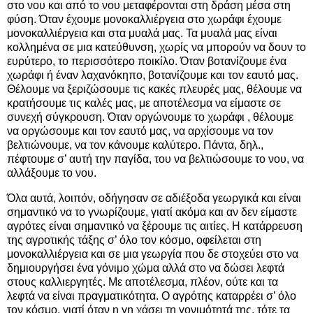
στο νου και από το νου μεταφέρονται στη δράση μέσα στη
φύση. Όταν έχουμε μονοκαλλιέργεια στο χωράφι έχουμε
μονοκαλλιέργεια και στα μυαλά μας. Τα μυαλά μας είναι
κολλημένα σε μια κατεύθυνση, χωρίς να μπορούν να δουν το
ευρύτερο, το περισσότερο ποικίλο. Όταν βοτανίζουμε ένα
χωράφι ή έναν λαχανόκηπο, βοτανίζουμε και τον εαυτό μας.
Θέλουμε να ξεριζώσουμε τις κακές πλευρές μας, θέλουμε να
κρατήσουμε τις καλές μας, με αποτέλεσμα να είμαστε σε
συνεχή σύγκρουση. Όταν οργώνουμε το χωράφι , θέλουμε
να οργώσουμε και τον εαυτό μας, να αρχίσουμε να τον
βελτιώνουμε, να τον κάνουμε καλύτερο. Πάντα, δηλ.,
πέφτουμε σ’ αυτή την παγίδα, του να βελτιώσουμε το νου, να
αλλάξουμε το νου.
Όλα αυτά, λοιπόν, οδήγησαν σε αδιέξοδα γεωργικά και είναι
σημαντικό να το γνωρίζουμε, γιατί ακόμα και αν δεν είμαστε
αγρότες είναι σημαντικό να ξέρουμε τις αιτίες. Η κατάρρευση
της αγροτικής τάξης σ’ όλο τον κόσμο, οφείλεται στη
μονοκαλλιέργεια και σε μια γεωργία που δε στοχεύει στο να
δημιουργήσει ένα γόνιμο χώμα αλλά στο να δώσει λεφτά
στους καλλιεργητές. Με αποτέλεσμα, πλέον, ούτε και τα
λεφτά να είναι πραγματικότητα. Ο αγρότης καταρρέει σ’ όλο
τον κόσμο, γιατί όταν η γη χάσει τη γονιμότητά της, τότε τα