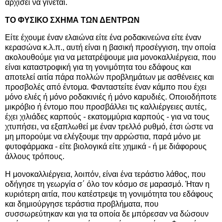
αρχίσει να γίνεται.
ΤΟ ΦΥΣΙΚΟ ΣΧΗΜΑ ΤΩΝ ΔΕΝΤΡΩΝ
Είτε έχουμε έναν ελαιώνα είτε ένα ροδακινεώνα είτε έναν
κερασώνα κ.λ.π., αυτή είναι η βασική προσέγγιση, την οποία
ακολουθούμε για να μετατρέψουμε μια μονοκαλλιέργεια, που
είναι καταστροφική για τη γονιμότητα του εδάφους και
αποτελεί αιτία πάρα πολλών προβλημάτων με ασθένειες και
προσβολές από έντομα. Φανταστείτε έναν κάμπο που έχει
μόνο ελιές ή μόνο ροδακινιές ή μόνο καρυδιές. Οποιοδήποτε
μικρόβιο ή έντομο που προσβάλλει τις καλλιέργειες αυτές,
έχει χιλιάδες καρπούς - εκατομμύρια καρπούς - για να τους
χτυπήσει, να εξαπλωθεί με έναν τρελλό ρυθμό, έτσι ώστε να
μη μπορούμε να ελέγξουμε την αρρώστια, παρά μόνο με
φυτοφάρμακα - είτε βιολογικά είτε χημικά - ή με διάφορους
άλλους τρόπους.
Η μονοκαλλιέργεια, λοιπόν, είναι ένα τεράστιο λάθος, που
οδήγησε τη γεωργία σ΄ όλο τον κόσμο σε μαρασμό. Ήταν η
κυριότερη αιτία, που κατέστρεψε τη γονιμότητα του εδάφους
και δημιούργησε τεράστια προβλήματα, που
συσσωρεύτηκαν και για τα οποία δε μπόρεσαν να δώσουν