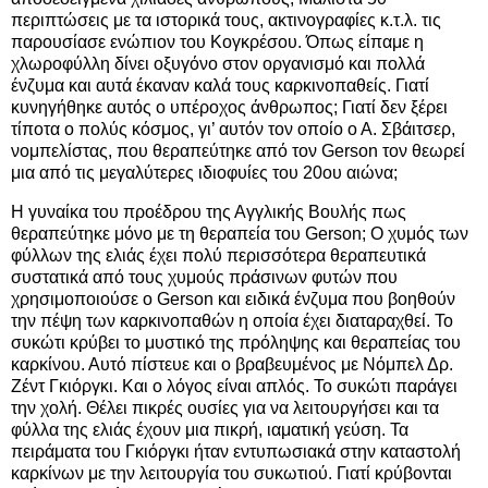
περιπτώσεις με τα ιστορικά τους, ακτινογραφίες κ.τ.λ. τις
παρουσίασε ενώπιον του Κογκρέσου. Όπως είπαμε η
χλωροφύλλη δίνει οξυγόνο στον οργανισμό και πολλά
ένζυμα και αυτά έκαναν καλά τους καρκινοπαθείς. Γιατί
κυνηγήθηκε αυτός ο υπέροχος άνθρωπος; Γιατί δεν ξέρει
τίποτα ο πολύς κόσμος, γι’ αυτόν τον οποίο ο Α. Σβάιτσερ,
νομπελίστας, που θεραπεύτηκε από τον Gerson τον θεωρεί
μια από τις μεγαλύτερες ιδιοφυίες του 20ου αιώνα;
Η γυναίκα του προέδρου της Αγγλικής Βουλής πως
θεραπεύτηκε μόνο με τη θεραπεία του Gerson; Ο χυμός των
φύλλων της ελιάς έχει πολύ περισσότερα θεραπευτικά
συστατικά από τους χυμούς πράσινων φυτών που
χρησιμοποιούσε ο Gerson και ειδικά ένζυμα που βοηθούν
την πέψη των καρκινοπαθών η οποία έχει διαταραχθεί. Το
συκώτι κρύβει το μυστικό της πρόληψης και θεραπείας του
καρκίνου. Αυτό πίστευε και ο βραβευμένος με Νόμπελ Δρ.
Ζέντ Γκιόργκι. Και ο λόγος είναι απλός. Το συκώτι παράγει
την χολή. Θέλει πικρές ουσίες για να λειτουργήσει και τα
φύλλα της ελιάς έχουν μια πικρή, ιαματική γεύση. Τα
πειράματα του Γκιόργκι ήταν εντυπωσιακά στην καταστολή
καρκίνων με την λειτουργία του συκωτιού. Γιατί κρύβονται