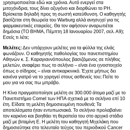
χρησιμοποιείται εδώ και χρόνια. Αυτό ενεργεί στα
μιτοχόνδρια, τους δίνει οξυγόνο και διορθώνει το PH.
Βρίσκεται δηλαδή προς τη σωστή κατεύθυνση. Ο καθηγητής
βασίζεται στη θεωρεία του Warburg αλλά ανησυχεί για τις
φαρμακευτικές εταιρείες. Θα τον αφήσουν αναρωτιέται
δημόσια (ΤΟ ΒΗΜΑ, Πέμπτη 18 Ιανουαρίου 2007, σελ. Α9);
Εσείς τι λέτε;
Μελέτες:
Δεν υπάρχουν μελέτες για τα φύλλα της ελιάς
φωνάζουν. Ο καθηγητής παθολογίας του πανεπιστημίου
Αθηνών κ. Σ. Καραγιαννόπουλος βασιζόμενος σε πλήθος
μελετών, αναφέρει πως το σελήνιο – είναι ένα ιχνοστοιχείο
όπως ο σίδηρος – είναι αντικαρκινικό. Έχετε μήπως δει
κανένα γιατρό να το χορηγεί στους ασθενείς του; Πείτε το
μου για να σας πω μπράβο.
Η Κίνα πραγματοποίησε μελέτη σε 300.000 άτομα μαζί με το
Πανεπιστήμιο Cornel των ΗΠΑ σχετικά με το σελήνιο επί 10
έτη. Είδατε τη μελέτη δημοσιευμένη πουθενά; Τα
αποτελέσματα ήταν εντυπωσιακά. Το σελήνιο προλαβαίνει
τον καρκίνο και βοηθάει τη θεραπεία του στο αρχικό στάδιο
μαζί με βιταμίνη Ε. Η μελέτη του καθηγητή Μιχελάκη που
δημοσιεύτηκε στο τελευταίο τεύχος του περιοδικού Cancer