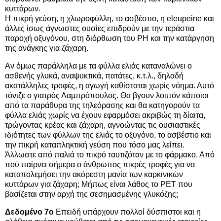
κυττάρων.
Η πικρή γεύση, η χλωροφύλλη, το ασβέστιο, η eleupeine και
άλλες ίσως άγνωστες ουσίες επιδρούν με την τεράστια
παροχή οξυγόνου, στη διόρθωση του PH και την κατάργηση
της ανάγκης για ζάχαρη.
Αν όμως παράλληλα με τα φύλλα ελιάς καταναλώνει ο
ασθενής γλυκά, αναψυκτικά, πατάτες, κ.τ.λ., δηλαδή
ακατάλληλες τροφές, η αγωγή καθίσταται χωρίς νόημα. Αυτό
τόνιζε ο γιατρός Λαμπρόπουλος. Θα βγουν λοιπόν κάποιοι
από τα παράθυρα της τηλεόρασης και θα κατηγορούν τα
φύλλα ελιάς χωρίς να έχουν εφαρμόσει ακριβώς τη δίαιτα,
τρώγοντας κρέας και ζάχαρη, αγνοώντας τις ουσιαστικές
ιδιότητες των φύλλων της ελιάς το οξυγόνο, το ασβέστιο και
την πικρή καταπληκτική γεύση που τόσο μας λείπει.
Άλλωστε από παλιά το πικρό ταυτιζόταν με το φάρμακο. Από
πού παίρνει σήμερα ο άνθρωπος πικρές τροφές για να
καταπολεμήσει την ακόρεστη μανία των καρκινικών
κυττάρων για ζάχαρη; Μήπως είναι λάθος το PET που
βασίζεται στην αρχή της σεσημασμένης γλυκόζης;
Δεδομένο 7ο
Επειδή υπάρχουν πολλοί δύσπιστοι και η