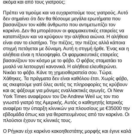
ακόμα και από τους γιατρούς;
Πρέπει να τιμούμε και να ευχαριστούμε τους γιατρούς. Αυτό
δεν σημαίνει ότι δεν θα θέσουμε μεγάλα ερωτήματα που
βασανίζουν τον κάθε άνθρωπο που αντιμετωπίζει τον
καρκίνο. Δεν θα μπορέσουν οι φαρμακευτικές εταιρείες να
καταπνίξουν και να κρύψουν την αλήθεια αιώνια. Η αλήθεια
είναι σαν το ελατήριο. Την πιέζεις, την πιέζεις αλλά κάποια
στιγμή πετάγεται με δύναμη. Αυτή η στιγμή ήρθε. Ένας και η
αλήθεια είναι η πλειοψηφία. Οι φαρμακευτικές εταιρείες
βασανίζουν τον κόσμο με το φόβο. Ο φόβος σταματάει το
μυαλό να λειτουργεί κανονικά. Η αλήθεια ελευθερώνει.
Νικάει το φόβο. Κάνε τη χημειοθεραπεία σου. Τώρα.
Χάθηκες. Τα πράγματα δεν είναι καθόλου έτσι. Χωρίς φόβο,
ας σκεφτούμε γιατί όλες αυτές τις πληροφορίες τις κρύβουν
και ας ψάξουμε για μόνιμες εναλλακτικές αγωγές. Οι New
York Times αναφέρουν τον De Andrew Weil ως τον πιο
γνωστό γιατρό της Αμερικής. Αυτός ο καθηγητής Ιατρικής
αναφέρει την ύπαρξη κλινικών για πλουσίους με €35000 την
εβδομάδα όπως και για θεραπευμένους από τον καρκίνο. Οι
πλούσιοι έχουν τις κλινικές τους.
Ο Ρήγκαν είχε καρκίνο κακοηθεστάτης μορφής και έγινε καλά