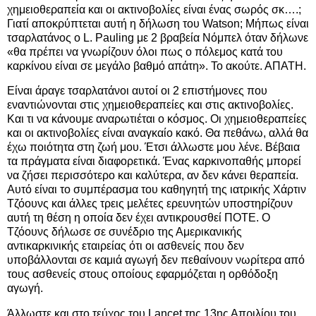
χημειοθεραπεία και οι ακτινοβολίες είναι ένας σωρός σκ….;
Γιατί αποκρύπτεται αυτή η δήλωση του Watson; Μήπως είναι
τσαρλατάνος ο L. Pauling με 2 βραβεία Νόμπελ όταν δήλωνε
«θα πρέπει να γνωρίζουν όλοι πως ο πόλεμος κατά του
καρκίνου είναι σε μεγάλο βαθμό απάτη». Το ακούτε. ΑΠΑΤΗ.
Είναι άραγε τσαρλατάνοι αυτοί οι 2 επιστήμονες που
εναντιώνονται στις χημειοθεραπείες και στις ακτινοβολίες.
Και τι να κάνουμε αναρωτιέται ο κόσμος. Οι χημειοθεραπείες
και οι ακτινοβολίες είναι αναγκαίο κακό. Θα πεθάνω, αλλά θα
έχω ποιότητα στη ζωή μου. Έτσι άλλωστε μου λένε. Βέβαια
τα πράγματα είναι διαφορετικά. Ένας καρκινοπαθής μπορεί
να ζήσει περισσότερο και καλύτερα, αν δεν κάνει θεραπεία.
Αυτό είναι το συμπέρασμα του καθηγητή της ιατρικής Χάρτιν
Τζόουνς και άλλες τρεις μελέτες ερευνητών υποστηρίζουν
αυτή τη θέση η οποία δεν έχει αντικρουσθεί ΠΟΤΕ. Ο
Τζόουνς δήλωσε σε συνέδριο της Αμερικανικής
αντικαρκινικής εταιρείας ότι οι ασθενείς που δεν
υποβάλλονται σε καμιά αγωγή δεν πεθαίνουν νωρίτερα από
τους ασθενείς στους οποίους εφαρμόζεται η ορθόδοξη
αγωγή.
Άλλωστε και στο τεύχος του Lancet της 13ης Απριλίου του