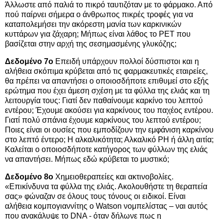
Άλλωστε από παλιά το πικρό ταυτιζόταν με το φάρμακο. Από
πού παίρνει σήμερα ο άνθρωπος πικρές τροφές για να
καταπολεμήσει την ακόρεστη μανία των καρκινικών
κυττάρων για ζάχαρη; Μήπως είναι λάθος το PET που
βασίζεται στην αρχή της σεσημασμένης γλυκόζης;
Δεδομένο 7ο
Επειδή υπάρχουν πολλοί δύσπιστοι και η
αλήθεια σκόπιμα κρύβεται από τις φαρμακευτικές εταιρείες,
θα πρέπει να απαντήσει ο οποιοσδήποτε επιθυμεί στο εξής
ερώτημα που έχει άμεση σχέση με τα φύλλα της ελιάς και τη
λειτουργία τους: Γιατί δεν παθαίνουμε καρκίνο του λεπτού
εντέρου; Έχουμε ακούσει για καρκίνους του παχέος εντέρου.
Γιατί πολύ σπάνια έχουμε καρκίνους του λεπτού εντέρου;
Ποιες είναι οι ουσίες που εμποδίζουν την εμφάνιση καρκίνου
στο λεπτό έντερο; Η αλκαλικότητα; Αλκαλικό PH ή άλλη αιτία;
Καλείται ο οποιοσδήποτε κατήγορος των φύλλων της ελιάς
να απαντήσει. Μήπως εδώ κρύβεται το μυστικό;
Δεδομένο 8ο
Χημειοθεραπείες και ακτινοβολίες.
«Επικίνδυνα τα φύλλα της ελιάς. Ακολουθήστε τη θεραπεία
σας» φώναζαν σε όλους τους τόνους οι ειδικοί. Είναι
αλήθεια κομπογιαννίτης ο Watson νομπελίστας – ναι αυτός
που ανακάλυψε το DNA - όταν δήλωνε πως η