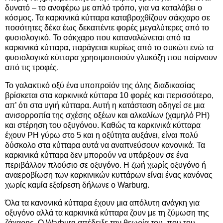
δυνατό – το αναφέρω με απλό τρόπο, για να καταλάβει ο
κόσμος. Τα καρκινικά κύτταρα καταβροχθίζουν σάκχαρο σε
ποσότητες δέκα έως δεκαπέντε φορές μεγαλύτερες από το
φυσιολογικό. Το σάκχαρο που καταναλώνεται από τα
καρκινικά κύτταρα, παράγεται κυρίως από το συκώτι ενώ τα
φυσιολογικά κύτταρα χρησιμοποιούν γλυκόζη που παίρνουν
από τις τροφές.
Το γαλακτικό οξύ ένα υποπροϊόν της όλης διαδικασίας
βρίσκεται στα καρκινικά κύτταρα 10 φορές και περισσότερο,
απ’ ότι στα υγιή κύτταρα. Αυτή η κατάσταση οδηγεί σε μια
ανισορροπία της σχέσης οξέων και αλκαλίων (χαμηλό PH)
και στέρηση του οξυγόνου. Καθώς τα καρκινικά κύτταρα
έχουν PH γύρω στο 5 και η οξύτητα αυξάνει, είναι πολύ
δύσκολο στα κύτταρα αυτά να αναπνεύσουν κανονικά. Τα
καρκινικά κύτταρα δεν μπορούν να υπάρξουν σε ένα
περιβάλλον πλούσιο σε οξυγόνο. Η ζωή χωρίς οξυγόνο ή
αναεροβίωση των καρκινικών κυττάρων είναι ένας κανόνας
χωρίς καμία εξαίρεση δήλωνε ο Warburg.
Όλα τα κανονικά κύτταρα έχουν μια απόλυτη ανάγκη για
οξυγόνο αλλά τα καρκινικά κύτταρα ζουν με τη ζύμωση της
ζάχαρης. Ο Warburg απέδειξε την θεωρία του, που του