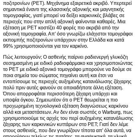
ποζιτρονίων (PET). Μηχάνημα εξαιρετικά ακριβό. Υπερτερεί
σημαντικά έναντι της κλασσικής αξονικής και μαγνητικής
τομογραφίας, γιατί μπορεί να δείξει καρκινικές βλάβες σε
περιοχές που στην απλή αξονική φαίνονται καθαρές. Μια
εξέταση με PET κοστίζει 40 φορές πιο ακριβά από την
αξονική τομογραφία. Απ’ όσο γνωρίζω ελάχιστοι τομογράφοι
εκπομπής ποζιτρονίων υπάρχουν στην Ελλάδα και κατά
99% χρησιμοποιούνται για τον καρκίνο.
Πώς λειτουργούν; Ο ασθενής παίρνει ραδιενεργή γλυκόζη
σεσημασμένη με ειδικό ραδιοφάρμακο και χρησιμοποιώντας
το PET με ειδικό αξονικό τομογράφο μπορούνε να δούμε σε
ποια σημεία του σώματος πηγαίνει αυτή και έτσι να
εντοπίσουμε τις περιοχές αυξημένης κατανάλωσης ζάχαρης
πολύ πριν αυτές φανούν σε οποιαδήποτε άλλη εξέταση.
Όπου απορροφάται περισσότερη ζάχαρη υπάρχει και
υποψία όγκου. Σημειωτέον ότι ο PET θεωρείται η πιο
προχωρημένη τεχνολογικά εξέταση διαγνώσεως καρκίνου
αλλά και μεταστάσεων. Αν δεν είναι σωστός ο Warburg, πως
χρησιμοποιούμε τις αρχές του περί αυξημένης κατανάλωσης
ζάχαρης των καρκινικών κυττάρων στο PET; Γιατί δεν λέμε
στους ασθενείς, που δεν γνωρίζουν τίποτα απ’ όλα αυτά, να
απορρίψουν τελείως τις πατάτες, τα αναψυκτικά, τα γλυκά