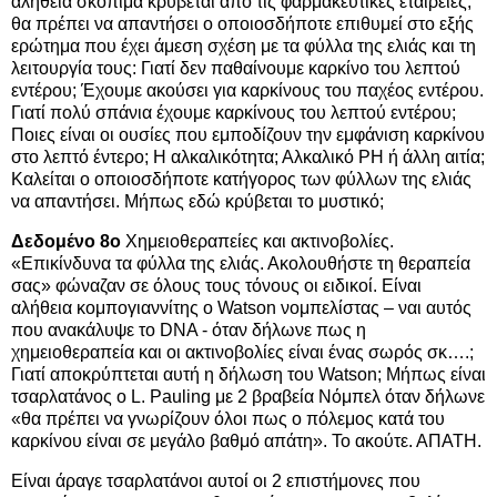
αλήθεια σκόπιμα κρύβεται από τις φαρμακευτικές εταιρείες,
θα πρέπει να απαντήσει ο οποιοσδήποτε επιθυμεί στο εξής
ερώτημα που έχει άμεση σχέση με τα φύλλα της ελιάς και τη
λειτουργία τους: Γιατί δεν παθαίνουμε καρκίνο του λεπτού
εντέρου; Έχουμε ακούσει για καρκίνους του παχέος εντέρου.
Γιατί πολύ σπάνια έχουμε καρκίνους του λεπτού εντέρου;
Ποιες είναι οι ουσίες που εμποδίζουν την εμφάνιση καρκίνου
στο λεπτό έντερο; Η αλκαλικότητα; Αλκαλικό PH ή άλλη αιτία;
Καλείται ο οποιοσδήποτε κατήγορος των φύλλων της ελιάς
να απαντήσει. Μήπως εδώ κρύβεται το μυστικό;
Δεδομένο 8ο
Χημειοθεραπείες και ακτινοβολίες.
«Επικίνδυνα τα φύλλα της ελιάς. Ακολουθήστε τη θεραπεία
σας» φώναζαν σε όλους τους τόνους οι ειδικοί. Είναι
αλήθεια κομπογιαννίτης ο Watson νομπελίστας – ναι αυτός
που ανακάλυψε το DNA - όταν δήλωνε πως η
χημειοθεραπεία και οι ακτινοβολίες είναι ένας σωρός σκ….;
Γιατί αποκρύπτεται αυτή η δήλωση του Watson; Μήπως είναι
τσαρλατάνος ο L. Pauling με 2 βραβεία Νόμπελ όταν δήλωνε
«θα πρέπει να γνωρίζουν όλοι πως ο πόλεμος κατά του
καρκίνου είναι σε μεγάλο βαθμό απάτη». Το ακούτε. ΑΠΑΤΗ.
Είναι άραγε τσαρλατάνοι αυτοί οι 2 επιστήμονες που