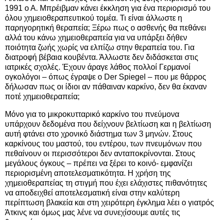
1991 ο Α. Μπρέιβμαν κάνει έκκληση για ένα περιορισμό του
όλου χημειοθεραπευτικού τομέα. Τι είναι άλλωστε η
παρηγορητική θεραπεία; Ξέρω πως ο ασθενής θα πεθάνει
αλλά του κάνω χημειοθεραπεία για να υπάρξει δήθεν
ποιότητα ζωής χωρίς να ελπίζω στην θεραπεία του. Για
διατροφή βέβαια κουβέντα. Άλλωστε δεν διδάσκεται στις
ιατρικές σχολές. Έχουν άραγε λάθος πολλοί Γερμανοί
ογκολόγοι – όπως έγραψε ο Der Spiegel – που με θάρρος
δήλωσαν πως οι ίδιοι αν πάθαιναν καρκίνο, δεν θα έκαναν
ποτέ χημειοθεραπεία;
Μόνο για το μικροκυτταρικό καρκίνο του πνεύμονα
υπάρχουν δεδομένα που δείχνουν βελτίωση και η βελτίωση
αυτή φτάνει στο χρονικό διάστημα των 3 μηνών. Στους
καρκίνους του μαστού, του εντέρου, των πνευμόνων που
πεθαίνουν οι περισσότεροι δεν ανταποκρίνονται. Στους
μεγάλους όγκους – πρέπει να ξέρει το κοινό- εμφανίζει
περιορισμένη αποτελεσματικότητα. Η χρήση της
χημειοθεραπείας τη στιγμή που έχει ελάχιστες πιθανότητες
να αποδειχθεί αποτελεσματική είναι στην καλύτερη
περίπτωση βλακεία και στη χειρότερη έγκλημα λέει ο γιατρός
Άτκινς και όμως μας λένε να συνεχίσουμε αυτές τις