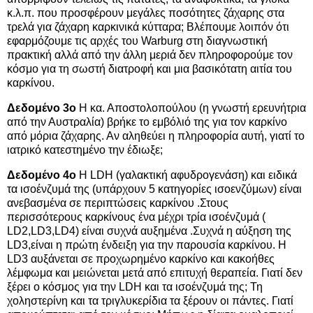
κ.λ.π. που προσφέρουν μεγάλες ποσότητες ζάχαρης στα
τρελά για ζάχαρη καρκινικά κύτταρα; Βλέπουμε λοιπόν ότι
εφαρμόζουμε τις αρχές του Warburg στη διαγνωστική
πρακτική αλλά από την άλλη μεριά δεν πληροφορούμε τον
κόσμο για τη σωστή διατροφή και μια βασικότατη αιτία του
καρκίνου.
Δεδομένο 3ο
Η κα. Αποστολοπούλου (η γνωστή ερευνήτρια
από την Αυστραλία) βρήκε το εμβόλιό της για τον καρκίνο
από μόρια ζάχαρης. Αν αληθεύει η πληροφορία αυτή, γιατί το
ιατρικό κατεστημένο την έδιωξε;
Δεδομένο 4ο
Η LDH (γαλακτική αφυδρογενάση) και ειδικά
τα ισοένζυμά της (υπάρχουν 5 κατηγορίες ισοενζύμων) είναι
ανεβασμένα σε περιπτώσεις καρκίνου .Στους
περισσότερους καρκίνους ένα μέχρι τρία ισοένζυμά (
LD2,LD3,LD4) είναι συχνά αυξημένα .Συχνά η αύξηση της
LD3,είναι η πρώτη ένδειξη για την παρουσία καρκίνου. Η
LD3 αυξάνεται σε προχωρημένο καρκίνο και κακοήθες
λέμφωμα και μειώνεται μετά από επιτυχή θεραπεία. Γιατί δεν
ξέρει ο κόσμος για την LDH και τα ισοένζυμά της; Τη
χοληστερίνη και τα τριγλυκερίδια τα ξέρουν οι πάντες. Γιατί