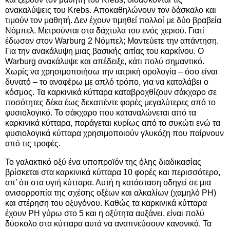
ανακαλύψεις του Krebs. Αποκαθηλώνουν τον δάσκαλο και
τιμούν τον μαθητή. Δεν έχουν τιμηθεί πολλοί με δύο βραβεία
Νόμπελ. Μετρούνται στα δάχτυλα του ενός χεριού. Γιατί
έδωσαν στον Warburg 2 Νόμπελ; Μαντεύετε την απάντηση.
Για την ανακάλυψη μιας βασικής αιτίας του καρκίνου. Ο
Warburg ανακάλυψε και απέδειξε, κάτι πολύ σημαντικό.
Χωρίς να χρησιμοποιήσω την ιατρική ορολογία – όσο είναι
δυνατό – το αναφέρω με απλό τρόπο, για να καταλάβει ο
κόσμος. Τα καρκινικά κύτταρα καταβροχθίζουν σάκχαρο σε
ποσότητες δέκα έως δεκαπέντε φορές μεγαλύτερες από το
φυσιολογικό. Το σάκχαρο που καταναλώνεται από τα
καρκινικά κύτταρα, παράγεται κυρίως από το συκώτι ενώ τα
φυσιολογικά κύτταρα χρησιμοποιούν γλυκόζη που παίρνουν
από τις τροφές.
Το γαλακτικό οξύ ένα υποπροϊόν της όλης διαδικασίας
βρίσκεται στα καρκινικά κύτταρα 10 φορές και περισσότερο,
απ’ ότι στα υγιή κύτταρα. Αυτή η κατάσταση οδηγεί σε μια
ανισορροπία της σχέσης οξέων και αλκαλίων (χαμηλό PH)
και στέρηση του οξυγόνου. Καθώς τα καρκινικά κύτταρα
έχουν PH γύρω στο 5 και η οξύτητα αυξάνει, είναι πολύ
δύσκολο στα κύτταρα αυτά να αναπνεύσουν κανονικά. Τα