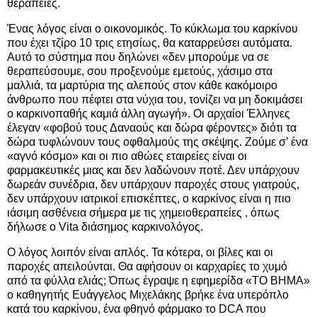
θεραπείες.
Ένας λόγος είναι ο οικονομικός. Το κύκλωμα του καρκίνου
που έχει τζίρο 10 τρις ετησίως, θα καταρρεύσει αυτόματα.
Αυτό το σύστημα που δηλώνει «δεν μπορούμε να σε
θεραπεύσουμε, σου προξενούμε εμετούς, χάσιμο στα
μαλλιά, τα μαρτύρια της αλεπούς στον κάθε κακόμοιρο
άνθρωπο που πέφτει στα νύχια του, τονίζει να μη δοκιμάσει
ο καρκινοπαθής καμιά άλλη αγωγή». Οι αρχαίοι Έλληνες
έλεγαν «φοβού τους Δαναούς και δώρα φέροντες» διότι τα
δώρα τυφλώνουν τους οφθαλμούς της σκέψης. Ζούμε σ’ ένα
«αγνό κόσμο» και οι πιο αθώες εταιρείες είναι οι
φαρμακευτικές μιας και δεν λαδώνουν ποτέ. Δεν υπάρχουν
δωρεάν συνέδρια, δεν υπάρχουν παροχές στους γιατρούς,
δεν υπάρχουν ιατρικοί επισκέπτες, ο καρκίνος είναι η πιο
ιάσιμη ασθένεια σήμερα με τις χημειοθεραπείες , όπως
δήλωσε ο Vita διάσημος καρκινολόγος.
Ο λόγος λοιπόν είναι απλός. Τα κότερα, οι βίλες και οι
παροχές απειλούνται. Θα αφήσουν οι καρχαρίες το χυμό
από τα φύλλα ελιάς; Όπως έγραψε η εφημερίδα «ΤΟ ΒΗΜΑ»
ο καθηγητής Ευάγγελος Μιχελάκης βρήκε ένα υπερόπλο
κατά του καρκίνου, ένα φθηνό φάρμακο το DCA που