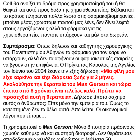
Cell θα ανοίξει το δρόμο προς χρησιμοποίησή του ή θα
θαφτεί και αυτό προς δόξα της χημειοθεραπείας; Βέβαια και
το κράτος πληρώνει πολλά λεφτά στις φαρμακοβιομηχανίες,
μπαίνει μέσα, χρωστάμε παντού μας λένε, δεν δίνει λεφτά
στους εργαζόμενους αλλά τα φάρμακα για τις
χημειοθεραπείες πάντοτε υπάρχουν και μάλιστα δωρεάν.
Συμπέρασμα:
Όπως δήλωσε και καθηγητής χειρουργικής
του Πανεπιστημίου Αθηνών τα φάρμακα για τον καρκίνο
υπάρχουν, αλλά δεν τα αφήνουν οι φαρμακευτικές εταιρείες
να βγουν στην επιφάνεια. Ο Πρίγκιπας Κάρολος της Αγγλίας
τον Ιούνιο του 2004 έκανε την εξής δήλωση:
«Μία φίλη μου
είχε καρκίνο και είχε διάρκεια ζωής για 2 μήνες.
Max Gerson
Ακολούθησε την θεραπεία του
και τώρα
έπειτα από 8 χρόνια είναι τελείως καλά. Πρέπει να
προσεχθεί αυτή η θεραπεία».
Δήλωσε τίποτα άσχημο
αυτός ο άνθρωπος; Είπε μόνο την εμπειρία του. Όμως το
κατεστημένο δεν τα θέλει αυτά. Απειλείται. Οι οικονομικοί
λόγοι που είπαμε…
Τι χρησιμοποιεί ο
Max Gerson;
Μόνο 8 ποτήρια πράσινους
χυμούς καθημερινά και αυστηρή διατροφή. Δεν θεράπευσε
αποδεδειγμένα χιλιάδες ανθρώπους; Μάλιστα 50