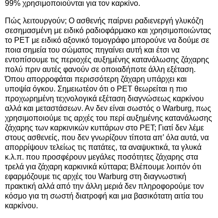
99% χρησιμοποιούνται για τον καρκίνο.
Πώς λειτουργούν; Ο ασθενής παίρνει ραδιενεργή γλυκόζη
σεσημασμένη με ειδικό ραδιοφάρμακο και χρησιμοποιώντας
το PET με ειδικό αξονικό τομογράφο μπορούνε να δούμε σε
ποια σημεία του σώματος πηγαίνει αυτή και έτσι να
εντοπίσουμε τις περιοχές αυξημένης κατανάλωσης ζάχαρης
πολύ πριν αυτές φανούν σε οποιαδήποτε άλλη εξέταση.
Όπου απορροφάται περισσότερη ζάχαρη υπάρχει και
υποψία όγκου. Σημειωτέον ότι ο PET θεωρείται η πιο
προχωρημένη τεχνολογικά εξέταση διαγνώσεως καρκίνου
αλλά και μεταστάσεων. Αν δεν είναι σωστός ο Warburg, πως
χρησιμοποιούμε τις αρχές του περί αυξημένης κατανάλωσης
ζάχαρης των καρκινικών κυττάρων στο PET; Γιατί δεν λέμε
στους ασθενείς, που δεν γνωρίζουν τίποτα απ’ όλα αυτά, να
απορρίψουν τελείως τις πατάτες, τα αναψυκτικά, τα γλυκά
κ.λ.π. που προσφέρουν μεγάλες ποσότητες ζάχαρης στα
τρελά για ζάχαρη καρκινικά κύτταρα; Βλέπουμε λοιπόν ότι
εφαρμόζουμε τις αρχές του Warburg στη διαγνωστική
πρακτική αλλά από την άλλη μεριά δεν πληροφορούμε τον
κόσμο για τη σωστή διατροφή και μια βασικότατη αιτία του
καρκίνου.