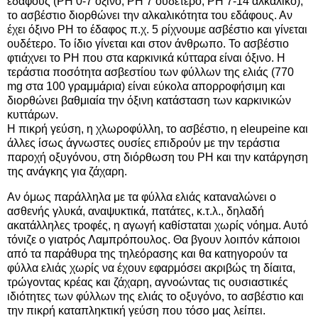
εδάφους (PH 0-7 όξινο, PH 7 ουδέτερο, PH 7-14 αλκαλικό),
το ασβέστιο διορθώνει την αλκαλικότητα του εδάφους. Αν
έχει όξινο PH το έδαφος π.χ. 5 ρίχνουμε ασβέστιο και γίνεται
ουδέτερο. Το ίδιο γίνεται και στον άνθρωπο. Το ασβέστιο
φτιάχνει το PH που στα καρκινικά κύτταρα είναι όξινο. Η
τεράστια ποσότητα ασβεστίου των φύλλων της ελιάς (770
mg στα 100 γραμμάρια) είναι εύκολα απορροφήσιμη και
διορθώνει βαθμιαία την όξινη κατάσταση των καρκινικών
κυττάρων.
Η πικρή γεύση, η χλωροφύλλη, το ασβέστιο, η eleupeine και
άλλες ίσως άγνωστες ουσίες επιδρούν με την τεράστια
παροχή οξυγόνου, στη διόρθωση του PH και την κατάργηση
της ανάγκης για ζάχαρη.
Αν όμως παράλληλα με τα φύλλα ελιάς καταναλώνει ο
ασθενής γλυκά, αναψυκτικά, πατάτες, κ.τ.λ., δηλαδή
ακατάλληλες τροφές, η αγωγή καθίσταται χωρίς νόημα. Αυτό
τόνιζε ο γιατρός Λαμπρόπουλος. Θα βγουν λοιπόν κάποιοι
από τα παράθυρα της τηλεόρασης και θα κατηγορούν τα
φύλλα ελιάς χωρίς να έχουν εφαρμόσει ακριβώς τη δίαιτα,
τρώγοντας κρέας και ζάχαρη, αγνοώντας τις ουσιαστικές
ιδιότητες των φύλλων της ελιάς το οξυγόνο, το ασβέστιο και
την πικρή καταπληκτική γεύση που τόσο μας λείπει.