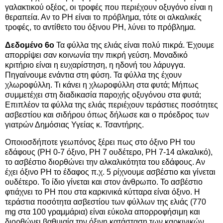
γαλακτικού οξέος, οι τροφές που περιέχουν οξυγόνο είναι η
θεραπεία. Αν το PH είναι το πρόβλημα, τότε οι αλκαλικές
τροφές, το αντίθετο του όξινου PH, λύνει το πρόβλημα.
Δεδομένο 6ο
Τα φύλλα της ελιάς είναι πολύ πικρά. Έχουμε
απορρίψει σαν κοινωνία την πικρή γεύση. Μοναδικό
κριτήριο είναι η ευχαρίστηση, η ηδονή του λάρυγγα.
Πηγαίνουμε ενάντια στη φύση. Τα φύλλα της έχουν
χλωροφύλλη. Τι κάνει η χλωροφύλλη στα φυτά; Μήπως
συμμετέχει στη διαδικασία παροχής οξυγόνου στα φυτά;
Επιπλέον τα φύλλα της ελιάς περιέχουν τεράστιες ποσότητες
ασβεστίου και σιδήρου όπως δήλωσε και ο πρόεδρος των
γιατρών Δημόσιας Υγείας κ. Τσαντήρης.
Οποιοσδήποτε γεωπόνος ξέρει πως στο όξινο PH του
εδάφους (PH 0-7 όξινο, PH 7 ουδέτερο, PH 7-14 αλκαλικό),
το ασβέστιο διορθώνει την αλκαλικότητα του εδάφους. Αν
έχει όξινο PH το έδαφος π.χ. 5 ρίχνουμε ασβέστιο και γίνεται
ουδέτερο. Το ίδιο γίνεται και στον άνθρωπο. Το ασβέστιο
φτιάχνει το PH που στα καρκινικά κύτταρα είναι όξινο. Η
τεράστια ποσότητα ασβεστίου των φύλλων της ελιάς (770
mg στα 100 γραμμάρια) είναι εύκολα απορροφήσιμη και
διορθώνει βαθμιαία την όξινη κατάσταση των καρκινικών