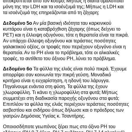
αποκρύπτεται από τον κόσμο; Μήπως η δίαιτα ομαλοποιεί
μόνη της την LDH και τα ισοένζυμά της; Μήπως η LDH και
τα ισοένζυμά της επηρεάζονται από τη ζάχαρη;
Δεδομένο 5ο
Αν μία βασική ιδιότητα ταυ καρκινικού
κυττάρου είναι η καταβρόχθιση ζάχαρης (όπως δείχνει το
PET) και η έλλειψη οξυγόνου, τότε η θεραπεία είναι τα πικρά.
Αν υπάρχει έλλειψη οξυγόνου και τεράστιες ποσότητες
γαλακτικού οξέος, οι τροφές που περιέχουν οξυγόνο είναι η
θεραπεία. Αν το PH είναι το πρόβλημα, τότε οι αλκαλικές
τροφές, το αντίθετο του όξινου PH, λύνει το πρόβλημα.
Δεδομένο 6ο
Τα φύλλα της ελιάς είναι πολύ πικρά. Έχουμε
απορρίψει σαν κοινωνία την πικρή γεύση. Μοναδικό
κριτήριο είναι η ευχαρίστηση, η ηδονή του λάρυγγα.
Πηγαίνουμε ενάντια στη φύση. Τα φύλλα της έχουν
χλωροφύλλη. Τι κάνει η χλωροφύλλη στα φυτά; Μήπως
συμμετέχει στη διαδικασία παροχής οξυγόνου στα φυτά;
Επιπλέον τα φύλλα της ελιάς περιέχουν τεράστιες ποσότητες
ασβεστίου και σιδήρου όπως δήλωσε και ο πρόεδρος των
γιατρών Δημόσιας Υγείας κ. Τσαντήρης.
Οποιοσδήποτε γεωπόνος ξέρει πως στο όξινο PH του