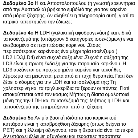
Δεδομένο 3ο
Η κα. Αποστολοπούλου (η γνωστή ερευνήτρια
από την Αυστραλία) βρήκε το εμβόλιό της για τον καρκίνο
από μόρια ζάχαρης. Αν αληθεύει η πληροφορία αυτή, γιατί το
ιατρικό κατεστημένο την έδιωξε;
Δεδομένο 4ο
Η LDH (γαλακτική αφυδρογενάση) και ειδικά
τα ισοένζυμά της (υπάρχουν 5 κατηγορίες ισοενζύμων) είναι
ανεβασμένα σε περιπτώσεις καρκίνου .Στους
περισσότερους καρκίνους ένα μέχρι τρία ισοένζυμά (
LD2,LD3,LD4) είναι συχνά αυξημένα .Συχνά η αύξηση της
LD3,είναι η πρώτη ένδειξη για την παρουσία καρκίνου. Η
LD3 αυξάνεται σε προχωρημένο καρκίνο και κακοήθες
λέμφωμα και μειώνεται μετά από επιτυχή θεραπεία. Γιατί δεν
ξέρει ο κόσμος για την LDH και τα ισοένζυμά της; Τη
χοληστερίνη και τα τριγλυκερίδια τα ξέρουν οι πάντες. Γιατί
αποκρύπτεται από τον κόσμο; Μήπως η δίαιτα ομαλοποιεί
μόνη της την LDH και τα ισοένζυμά της; Μήπως η LDH και
τα ισοένζυμά της επηρεάζονται από τη ζάχαρη;
Δεδομένο 5ο
Αν μία βασική ιδιότητα ταυ καρκινικού
κυττάρου είναι η καταβρόχθιση ζάχαρης (όπως δείχνει το
PET) και η έλλειψη οξυγόνου, τότε η θεραπεία είναι τα πικρά.
Αν υπάρχει έλλειψη οξυγόνου και τεράστιες ποσότητες