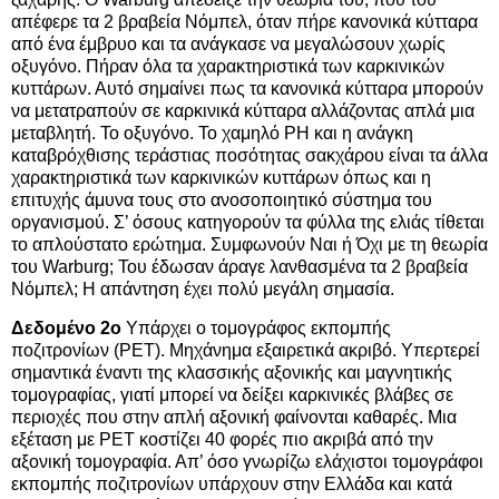
απέφερε τα 2 βραβεία Νόμπελ, όταν πήρε κανονικά κύτταρα
από ένα έμβρυο και τα ανάγκασε να μεγαλώσουν χωρίς
οξυγόνο. Πήραν όλα τα χαρακτηριστικά των καρκινικών
κυττάρων. Αυτό σημαίνει πως τα κανονικά κύτταρα μπορούν
να μετατραπούν σε καρκινικά κύτταρα αλλάζοντας απλά μια
μεταβλητή. Το οξυγόνο. Το χαμηλό PH και η ανάγκη
καταβρόχθισης τεράστιας ποσότητας σακχάρου είναι τα άλλα
χαρακτηριστικά των καρκινικών κυττάρων όπως και η
επιτυχής άμυνα τους στο ανοσοποιητικό σύστημα του
οργανισμού. Σ’ όσους κατηγορούν τα φύλλα της ελιάς τίθεται
το απλούστατο ερώτημα. Συμφωνούν Ναι ή Όχι με τη θεωρία
του Warburg; Του έδωσαν άραγε λανθασμένα τα 2 βραβεία
Νόμπελ; Η απάντηση έχει πολύ μεγάλη σημασία.
Δεδομένο 2ο
Υπάρχει ο τομογράφος εκπομπής
ποζιτρονίων (PET). Μηχάνημα εξαιρετικά ακριβό. Υπερτερεί
σημαντικά έναντι της κλασσικής αξονικής και μαγνητικής
τομογραφίας, γιατί μπορεί να δείξει καρκινικές βλάβες σε
περιοχές που στην απλή αξονική φαίνονται καθαρές. Μια
εξέταση με PET κοστίζει 40 φορές πιο ακριβά από την
αξονική τομογραφία. Απ’ όσο γνωρίζω ελάχιστοι τομογράφοι
εκπομπής ποζιτρονίων υπάρχουν στην Ελλάδα και κατά