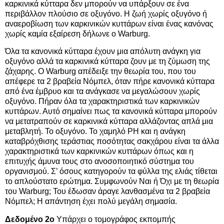
καρκινικά κύτταρα δεν μπορούν να υπάρξουν σε ένα
περιβάλλον πλούσιο σε οξυγόνο. Η ζωή χωρίς οξυγόνο ή
αναεροβίωση των καρκινικών κυττάρων είναι ένας κανόνας
χωρίς καμία εξαίρεση δήλωνε ο Warburg.
Όλα τα κανονικά κύτταρα έχουν μια απόλυτη ανάγκη για
οξυγόνο αλλά τα καρκινικά κύτταρα ζουν με τη ζύμωση της
ζάχαρης. Ο Warburg απέδειξε την θεωρία του, που του
απέφερε τα 2 βραβεία Νόμπελ, όταν πήρε κανονικά κύτταρα
από ένα έμβρυο και τα ανάγκασε να μεγαλώσουν χωρίς
οξυγόνο. Πήραν όλα τα χαρακτηριστικά των καρκινικών
κυττάρων. Αυτό σημαίνει πως τα κανονικά κύτταρα μπορούν
να μετατραπούν σε καρκινικά κύτταρα αλλάζοντας απλά μια
μεταβλητή. Το οξυγόνο. Το χαμηλό PH και η ανάγκη
καταβρόχθισης τεράστιας ποσότητας σακχάρου είναι τα άλλα
χαρακτηριστικά των καρκινικών κυττάρων όπως και η
επιτυχής άμυνα τους στο ανοσοποιητικό σύστημα του
οργανισμού. Σ’ όσους κατηγορούν τα φύλλα της ελιάς τίθεται
το απλούστατο ερώτημα. Συμφωνούν Ναι ή Όχι με τη θεωρία
του Warburg; Του έδωσαν άραγε λανθασμένα τα 2 βραβεία
Νόμπελ; Η απάντηση έχει πολύ μεγάλη σημασία.
Δεδομένο 2ο
Υπάρχει ο τομογράφος εκπομπής