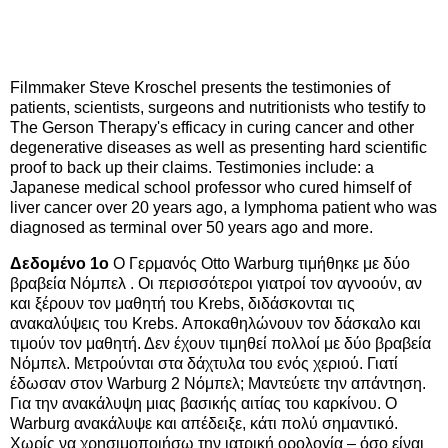
Filmmaker Steve Kroschel presents the testimonies of
patients, scientists, surgeons and nutritionists who testify to
The Gerson Therapy's efficacy in curing cancer and other
degenerative diseases as well as presenting hard scientific
proof to back up their claims. Testimonies include: a
Japanese medical school professor who cured himself of
liver cancer over 20 years ago, a lymphoma patient who was
diagnosed as terminal over 50 years ago and more.
Δεδομένο 1ο
Ο Γερμανός Otto Warburg τιμήθηκε με δύο
βραβεία Νόμπελ . Οι περισσότεροι γιατροί τον αγνοούν, αν
και ξέρουν τον μαθητή του Krebs, διδάσκονται τις
ανακαλύψεις του Krebs. Αποκαθηλώνουν τον δάσκαλο και
τιμούν τον μαθητή. Δεν έχουν τιμηθεί πολλοί με δύο βραβεία
Νόμπελ. Μετρούνται στα δάχτυλα του ενός χεριού. Γιατί
έδωσαν στον Warburg 2 Νόμπελ; Μαντεύετε την απάντηση.
Για την ανακάλυψη μιας βασικής αιτίας του καρκίνου. Ο
Warburg ανακάλυψε και απέδειξε, κάτι πολύ σημαντικό.
Χωρίς να χρησιμοποιήσω την ιατρική ορολογία – όσο είναι