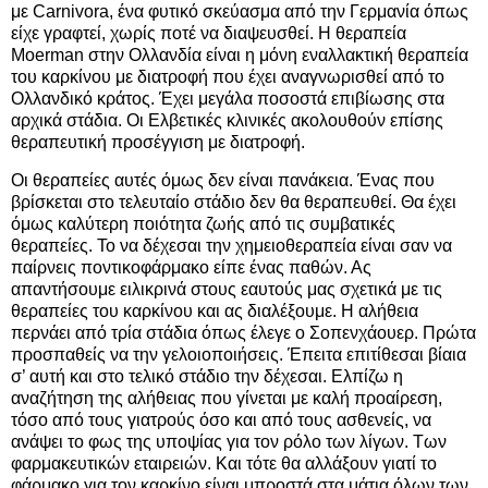
με Carnivora, ένα φυτικό σκεύασμα από την Γερμανία όπως
είχε γραφτεί, χωρίς ποτέ να διαψευσθεί. Η θεραπεία
Moerman στην Ολλανδία είναι η μόνη εναλλακτική θεραπεία
του καρκίνου με διατροφή που έχει αναγνωρισθεί από το
Ολλανδικό κράτος. Έχει μεγάλα ποσοστά επιβίωσης στα
αρχικά στάδια. Οι Ελβετικές κλινικές ακολουθούν επίσης
θεραπευτική προσέγγιση με διατροφή.
Οι θεραπείες αυτές όμως δεν είναι πανάκεια. Ένας που
βρίσκεται στο τελευταίο στάδιο δεν θα θεραπευθεί. Θα έχει
όμως καλύτερη ποιότητα ζωής από τις συμβατικές
θεραπείες. Το να δέχεσαι την χημειοθεραπεία είναι σαν να
παίρνεις ποντικοφάρμακο είπε ένας παθών. Ας
απαντήσουμε ειλικρινά στους εαυτούς μας σχετικά με τις
θεραπείες του καρκίνου και ας διαλέξουμε. Η αλήθεια
περνάει από τρία στάδια όπως έλεγε ο Σοπενχάουερ. Πρώτα
προσπαθείς να την γελοιοποιήσεις. Έπειτα επιτίθεσαι βίαια
σ’ αυτή και στο τελικό στάδιο την δέχεσαι. Ελπίζω η
αναζήτηση της αλήθειας που γίνεται με καλή προαίρεση,
τόσο από τους γιατρούς όσο και από τους ασθενείς, να
ανάψει το φως της υποψίας για τον ρόλο των λίγων. Των
φαρμακευτικών εταιρειών. Και τότε θα αλλάξουν γιατί το
φάρμακο για τον καρκίνο είναι μπροστά στα μάτια όλων των