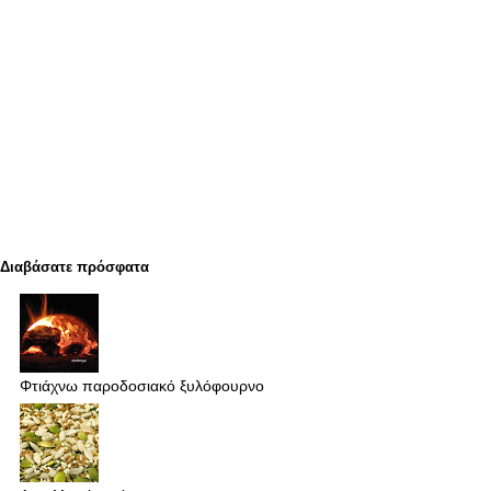
Διαβάσατε πρόσφατα
Φτιάχνω παροδοσιακό ξυλόφουρνο