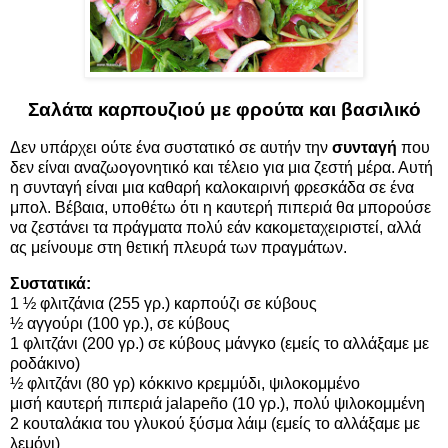
Σαλάτα καρπουζιού με φρούτα και βασιλικό
Δεν υπάρχει ούτε ένα συστατικό σε αυτήν την
συνταγή
που
δεν είναι αναζωογονητικό και τέλειο για μια ζεστή μέρα. Αυτή
η συνταγή είναι μια καθαρή καλοκαιρινή φρεσκάδα σε ένα
μπολ. Βέβαια, υποθέτω ότι η καυτερή πιπεριά θα μπορούσε
να ζεστάνει τα πράγματα πολύ εάν κακομεταχειριστεί, αλλά
ας μείνουμε στη θετική πλευρά των πραγμάτων.
Συστατικά:
1 ½ φλιτζάνια (255 γρ.) καρπούζι σε κύβους
½ αγγούρι (100 γρ.), σε κύβους
1 φλιτζάνι (200 γρ.) σε κύβους μάνγκο (εμείς το αλλάξαμε με
ροδάκινο)
½ φλιτζάνι (80 γρ) κόκκινο κρεμμύδι, ψιλοκομμένο
μισή καυτερή πιπεριά jalapeño (10 γρ.), πολύ ψιλοκομμένη
2 κουταλάκια του γλυκού ξύσμα λάιμ (εμείς το αλλάξαμε με
λεμόνι)