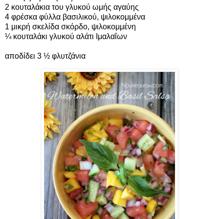
2 κουταλάκια του γλυκού ωμής αγαύης
4 φρέσκα φύλλα βασιλικού, ψιλοκομμένα
1 μικρή σκελίδα σκόρδο, ψιλοκομμένη
¼ κουταλάκι γλυκού αλάτι Ιμαλαΐων
αποδίδει 3 ½ φλυτζάνια