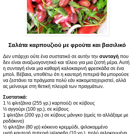
Σαλάτα καρπουζιού με φρούτα και βασιλικό
Δεν υπάρχει ούτε ένα συστατικό σε αυτήν την
συνταγή
που
δεν είναι αναζωογονητικό και τέλειο για μια ζεστή μέρα. Αυτή
η συνταγή είναι μια καθαρή καλοκαιρινή φρεσκάδα σε ένα
μπολ. Βέβαια, υποθέτω ότι η καυτερή πιπεριά θα μπορούσε
να ζεστάνει τα πράγματα πολύ εάν κακομεταχειριστεί, αλλά
ας μείνουμε στη θετική πλευρά των πραγμάτων.
Συστατικά:
1 ½ φλιτζάνια (255 γρ.) καρπούζι σε κύβους
½ αγγούρι (100 γρ.), σε κύβους
1 φλιτζάνι (200 γρ.) σε κύβους μάνγκο (εμείς το αλλάξαμε με
ροδάκινο)
½ φλιτζάνι (80 γρ) κόκκινο κρεμμύδι, ψιλοκομμένο
μισή καυτερή πιπεριά jalapeño (10 γρ.), πολύ ψιλοκομμένη