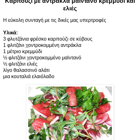
Καρπούζι με αντράκλα μαϊντανό κρεμμύδι και
ελιές
Η εύκολη συνταγή με τις δικές μας υπερτροφές
Υλικά:
3 φλυτζάνια φρέσκο καρπούζι σε κύβους
1 φλιτζάνι χοντροκομμένη αντράκλα
1 μέτριο κρεμμύδι
½ φλιτζάνι χοντροκομμένο μαϊντανό
½ φλιτζάνι ελιές
λίγο θαλασσινό αλάτι
μια κουταλιά ελαιόλαδο