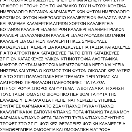
ΥΠΑΙΘΡΟ
Η ΤΡΟΦΗ ΣΟΥ ΤΟ ΦΑΡΜΑΚΟ ΣΟΥ
Η ΦΤΩΧΗ ΚΟΥΖΙΝΑ
ΗΜΕΡΟΛΟΓΙΟ ΒΟΤΑΝΩΝ-ΦΑΡΜΑΚΕΥΤΙΚΩΝ ΦΥΤΩΝ
ΗΜΕΡΟΛΟΓΙΟ
ΒΡΩΣΙΜΩΝ ΦΥΤΩΝ
ΗΜΕΡΟΛΟΓΙΟ ΚΑΛΛΙΕΡΓΕΙΩΝ
ΘΑΛΑΣΣΑ ΨΑΡΙΑ
ΚΑΙ ΨΑΡΕΜΑ
ΚΑΛΛΙΕΡΓΕΙΑ ΑΓΡΙΩΝ ΧΟΡΤΩΝ
ΚΑΛΛΙΕΡΓΕΙΑ
ΒΟΤΑΝΩΝ
ΚΑΛΛΙΕΡΓΕΙΑ ΔΕΝΤΡΩΝ
ΚΑΛΛΙΕΡΓΕΙΑ ΔΗΜΗΤΡΙΑΚΩΝ
ΚΑΛΛΙΕΡΓΕΙΑ ΛΑΧΑΝΙΚΩΝ
ΚΑΛΛΙΕΡΓΕΙΑ ΛΟΥΛΟΥΔΙΩΝ-ΒΟΤΑΝΩΝ
ΚΑΛΛΙΕΡΓΕΙΑ ΟΣΠΡΙΩΝ
ΚΑΛΛΙΕΡΓΗΤΙΚΕΣ ΣΥΜΒΟΥΛΕΣ
ΚΑΤΑΣΚΕΥΕΣ ΓΙΑ ΕΝΕΡΓΕΙΑ
ΚΑΤΑΣΚΕΥΕΣ ΓΙΑ ΤΑ ΖΩΑ
ΚΑΤΑΣΚΕΥΕΣ
ΓΙΑ ΤΟ ΑΓΡΟΚΤΗΜΑ
ΚΑΤΑΣΚΕΥΕΣ ΓΙΑ ΤΟ ΣΠΙΤΙ
ΚΑΤΑΣΚΕΥΕΣ
ΣΠΙΤΙΩΝ
ΚΑΤΑΣΚΕΥΕΣ ΥΛΙΚΩΝ
ΚΤΗΝΟΤΡΟΦΙΑ
ΛΑΟΓΡΑΦΙΚΑ
ΜΑΚΡΟΒΙΟΤΗΤΑ-ΜΑΚΡΟΖΩΙΑ
ΜΕΛΙΣΣΟΚΟΜΙΑ
ΝΕΡΟ ΚΑΙ ΥΓΕΙΑ
ΝΗΣΤΕΙΑ ΚΑΙ ΥΓΕΙΑ
Ο ΚΟΣΜΟΣ ΤΩΝ ΦΥΤΩΝ
ΟΙΚΟΛΟΓΙΚΕΣ ΛΥΣΕΙΣ
ΓΙΑ ΤΟ ΣΠΙΤΙ
ΠΑΡΑΔΟΣΙΑΚΑ ΕΠΑΓΓΕΛΜΑΤΑ
ΠΕΡΙ ΥΓΕΙΑΣ ΚΑΙ
ΔΙΑΤΡΟΦΗΣ
ΠΕΡΙΒΑΛΛΟΝ
ΠΛΗΡΟΦΟΡΙΕΣ ΓΙΑ ΤΑ ΖΩΑ
ΠΤΗΝΟΤΡΟΦΙΑ
ΣΠΟΡΟΙ ΚΑΙ ΦΥΤΕΜΑ
ΤΑ ΒΟΤΑΝΑ ΚΑΙ Η ΧΡΗΣΗ
ΤΟΥΣ
ΤΑ ΕΝΤΟΜΑ ΣΤΟ ΒΙΟΛΟΓΙΚΟ ΠΕΡΙΒΟΛΙ
ΤΑ ΦΥΤΑ ΤΗΣ
ΕΛΛΑΔΑΣ
ΥΓΕΙΑ-ΟΛΑ ΟΣΑ ΠΡΕΠΕΙ ΝΑ ΓΝΩΡΙΖΕΤΕ
ΥΓΙΕΙΝΕΣ
ΣΥΝΤΑΓΕΣ
ΦΑΡΜΑΚΑ ΑΠΟ ΖΩΑ
ΦΤΙΑΧΝΩ ΓΛΥΚΑ
ΦΤΙΑΧΝΩ
ΚΑΛΛΥΝΤΙΚΑ ΚΑΙ ΣΑΠΟΥΝΙ
ΦΤΙΑΧΝΩ ΠΟΤΑ
ΦΤΙΑΧΝΩ ΤΑ ΔΙΚΑ ΜΟΥ
ΦΑΡΜΑΚΑ
ΦΤΙΑΧΝΩ ΦΕΤΑ ΓΙΑΟΥΡΤΙ ΤΥΡΙΑ
ΦΤΙΑΧΝΩ-ΣΥΝΤΗΡΩ
ΤΡΟΦΕΣ ΣΤΟ ΣΠΙΤΙ
ΦΥΣΙΚΕΣ ΘΕΡΑΠΕΙΕΣ
ΦΥΣΙΚΗ ΚΑΛΛΙΕΡΓΕΙΑ
ΧΥΜΟΘΕΡΑΠΕΙΑ
ΩΜΟΦΑΓΙΑ ΚΑΙ ΩΜΟΦΑΓΙΚΗ ΔΙΑΤΡΟΦΗ