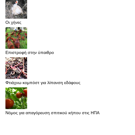
Οι χήνες
Επιστροφή στην ύπαιθρο
Φτιάχνω κομπόστ για λίπανση εδάφους
Νόμος για απαγόρευση σπιτικού κήπου στις ΗΠΑ