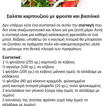
Σαλάτα καρπουζιού με φρούτα και βασιλικό
Δεν υπάρχει ούτε ένα συστατικό σε αυτήν την
συνταγή
που
δεν είναι αναζωογονητικό και τέλειο για μια ζεστή μέρα. Αυτή
η συνταγή είναι μια καθαρή καλοκαιρινή φρεσκάδα σε ένα
μπολ. Βέβαια, υποθέτω ότι η καυτερή πιπεριά θα μπορούσε
να ζεστάνει τα πράγματα πολύ εάν κακομεταχειριστεί, αλλά
ας μείνουμε στη θετική πλευρά των πραγμάτων.
Συστατικά:
1 ½ φλιτζάνια (255 γρ.) καρπούζι σε κύβους
½ αγγούρι (100 γρ.), σε κύβους
1 φλιτζάνι (200 γρ.) σε κύβους μάνγκο (εμείς το αλλάξαμε με
ροδάκινο)
½ φλιτζάνι (80 γρ) κόκκινο κρεμμύδι, ψιλοκομμένο
μισή καυτερή πιπεριά jalapeño (10 γρ.), πολύ ψιλοκομμένη
2 κουταλάκια του γλυκού ξύσμα λάιμ (εμείς το αλλάξαμε με
λεμόνι)
2 κουταλιές της σούπας φρέσκο χυμό λάιμ (εμείς το
αλλάξαμε με λεμόνι)