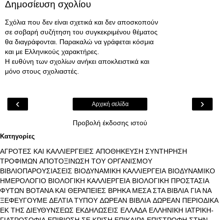
Δημοσίευση σχολίου
Σχόλια που δεν είναι σχετικά και δεν αποσκοπούν
σε σοβαρή συζήτηση του συγκεκριμένου θέματος
θα διαγράφονται. Παρακαλώ να γράφεται κόσμια
και με Ελληνικούς χαρακτήρες.
Η ευθύνη των σχολίων ανήκει αποκλειστικά και
μόνο στους σχολιαστές.
‹
›
Αρχική σελίδα
Προβολή έκδοσης ιστού
Κατηγορίες
ΑΓΡΟΤΕΣ ΚΑΙ ΚΑΛΛΙΕΡΓΕΙΕΣ
ΑΠΟΘΗΚΕΥΣΗ ΣΥΝΤΗΡΗΣΗ
ΤΡΟΦΙΜΩΝ
ΑΠΟΤΟΞΙΝΩΣΗ ΤΟΥ ΟΡΓΑΝΙΣΜΟΥ
ΒΙΒΛΙΟΠΑΡΟΥΣΙΑΣΕΙΣ
ΒΙΟΔΥΝΑΜΙΚΗ ΚΑΛΛΙΕΡΓΕΙΑ
ΒΙΟΔΥΝΑΜΙΚΟ
ΗΜΕΡΟΛΟΓΙΟ
ΒΙΟΛΟΓΙΚΗ ΚΑΛΛΙΕΡΓΕΙΑ
ΒΙΟΛΟΓΙΚΗ ΠΡΟΣΤΑΣΙΑ
ΦΥΤΩΝ
ΒΟΤΑΝΑ ΚΑΙ ΘΕΡΑΠΕΙΕΣ
ΒΡΗΚΑ ΜΕΣΑ ΣΤΑ ΒΙΒΛΙΑ
ΓΙΑ ΝΑ
ΞΕΦΕΥΓΟΥΜΕ
ΔΕΛΤΙΑ ΤΥΠΟΥ
ΔΩΡΕΑΝ ΒΙΒΛΙΑ
ΔΩΡΕΑΝ ΠΕΡΙΟΔΙΚΑ
ΕΚ ΤΗΣ ΔΙΕΥΘΥΝΣΕΩΣ
ΕΚΔΗΛΩΣΕΙΣ
ΕΛΛΑΔΑ
ΕΛΛΗΝΙΚΗ ΙΑΤΡΙΚΗ-
ΓΙΑΤΡΟΣΟΦΙΑ
ΕΠΙΒΙΩΣΗ ΣΕ ΚΡΙΣΗ
ΕΠΙΚΑΙΡΑ
ΕΠΙΣΤΡΟΦΗ ΣΤΗΝ