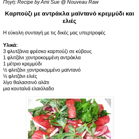
Πηγή:
Recipe by Ami Sue @ Nouveau Raw
Καρπούζι με αντράκλα μαϊντανό κρεμμύδι και
ελιές
Η εύκολη συνταγή με τις δικές μας υπερτροφές
Υλικά:
3 φλυτζάνια φρέσκο καρπούζι σε κύβους
1 φλιτζάνι χοντροκομμένη αντράκλα
1 μέτριο κρεμμύδι
½ φλιτζάνι χοντροκομμένο μαϊντανό
½ φλιτζάνι ελιές
λίγο θαλασσινό αλάτι
μια κουταλιά ελαιόλαδο