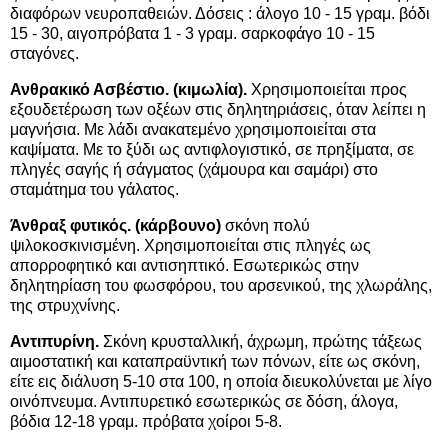
διαφόρων νευροπαθειών. Δόσεις : άλογο 10 - 15 γραμ. βόδι
15 - 30, αιγοπρόβατα 1 - 3 γραμ. σαρκοφάγο 10 - 15
σταγόνες.
Ανθρακικό Ασβέστιο. (κιμωλία).
Χρησιμοποιείται προς
εξουδετέρωση των οξέων στις δηλητηριάσεις, όταν λείπει η
μαγνήσια. Με λάδι ανακατεμένο χρησιμοποιείται στα
καψίματα. Με το ξύδι ως αντιφλογιστικό, σε πρηξίματα, σε
πληγές σαγής ή σάγματος (χάμουρα και σαμάρι) στο
σταμάτημα του γάλατος.
Άνθραξ φυτικός. (κάρβουνο)
σκόνη πολύ
ψιλοκοσκινισμένη. Χρησιμοποιείται στις πληγές ως
απορροφητικό και αντισηπτικό. Εσωτερικώς στην
δηλητηρίαση του φωσφόρου, του αρσενικού, της χλωράλης,
της στρυχνίνης.
Αντιπυρίνη.
Σκόνη κρυσταλλική, άχρωμη, πρώτης τάξεως
αιμοστατική και καταπραϋντική των πόνων, είτε ως σκόνη,
είτε εις διάλυση 5-10 στα 100, η οποία διευκολύνεται με λίγο
οινόπνευμα. Αντιπυρετικό εσωτερικώς σε δόση, άλογα,
βόδια 12-18 γραμ. πρόβατα χοίροι 5-8.