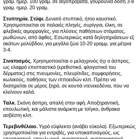
γραμ. ημερ. 100 γραμ. σε αιγοπρόβατα, γουρούνια δόση 3-8
γραμ. ημερ. 20 γραμ.
Στυπτηρία. Στύψι.
Δυνατό στυπτικό, ήπιο καυστικό.
Χρησιμοποιείται σε παλαιές πληγές, συρίγγια, έλκη, σε
φλεβικές αιμορραγίες, για πλύσεις παθήσεων στόματος,
ρωθώνων, από άφθες. Εσωτερικώς κατά δηλητηριάσεων εξ
ακάτων μολύβδου, για μεγάλα ζώα 10-20 γραμμ. για μέτρια
3-4.
Σιναπισμός.
Χρησιμοποιείται ο μελαχρινός όχι ο άσπρος,
ως ελαφρό επισπαστικό (ερεθιστικό, φλογιστικό του
δέρματος) στις πνευμονίες, πλευρίτιδες, συμφορήσεις,
κωλικούς, παθήσεις των ιπποειδών κλπ. Πρέπει να
διατηρείται σε μέρος ξηρό, σε κουτιά ντενεκεδένια, που να
κλείνουν καλά.
Ταλκ.
Σκόνη άσπρη, απαλή στην αφή. Αποξηραντική,
επουλωτική, και μάλιστα ανάμικτη με τσίγκο, άνθρακα
ασβέστη κλπ.
Τερεβινθέλαιο.
Υγρό εύφλεκτο (ανάβει εύκολα). Εξωτερικώς
χρησιμοποιείται για εντριβές, για υποκαπνισμούς, ως
επισπαστικό, επουλωτικό, αντισηπτικό, αντιπαρασιτικό.