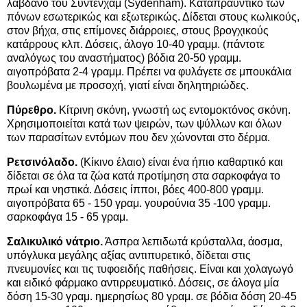
λάβδανο του Σύντενχαμ (Sydenham). Καταπραϋντικό των
πόνων εσωτερικώς και εξωτερικώς. Δίδεται στους κωλικούς,
στον βήχα, στις επίμονες διάρροιες, στους βρογχικούς
κατάρρους κλπ. Δόσεις, άλογο 10-40 γραμμ. (πάντοτε
αναλόγως του αναστήματος) βόδια 20-50 γραμμ.
αιγοπρόβατα 2-4 γραμμ. Πρέπει να φυλάγετε σε μπουκάλια
βουλωμένα με προσοχή, γιατί είναι δηλητηριώδες.
Πύρεθρο.
Κίτρινη σκόνη, γνωστή ως εντομοκτόνος σκόνη.
Χρησιμοποιείται κατά των ψειρών, των ψύλλων και όλων
των παρασίτων εντόμων που δεν χώνονται στο δέρμα.
Ρετσινόλαδο.
(Κίκινο έλαιο) είναι ένα ήπιο καθαρτικό και
δίδεται σε όλα τα ζώα κατά προτίμηση στα σαρκοφάγα το
πρωί και νηστικά. Δόσεις ίπποι, βόες 400-800 γραμμ.
αιγοπρόβατα 65 - 150 γραμ. γουρούνια 35 -100 γραμμ.
σαρκοφάγα 15 - 65 γραμ.
Σαλικυλικό νάτριο.
Άσπρα λεπιδωτά κρύσταλλα, άοσμα,
υπόγλυκα μεγάλης αξίας αντιπυρετικό, δίδεται στις
πνευμονίες και τις τυφοειδής παθήσεις. Είναι και χολαγωγό
και ειδικό φάρμακο αντιρρευματικό. Δόσεις, σε άλογα μία
δόση 15-30 γραμ. ημερησίως 80 γραμ. σε βόδια δόση 20-45