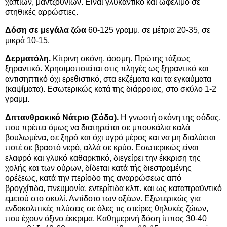
χαπιών, μαντζουνιών. Είναι γλυκαντικό και ωφέλιμο σε
στηθικές αρρώστιες.
Δόση σε μεγάλα ζώα
60-125 γραμμ. σε μέτρια 20-35, σε
μικρά 10-15.
Δερματόλη.
Κίτρινη σκόνη, άοσμη. Πρώτης τάξεως
ξηραντικό. Χρησιμοποιείται στις πληγές ως ξηραντικό και
αντισηπτικό όχι ερεθιστικό, στα εκζέματα και τα εγκαύματα
(καψίματα). Εσωτερικώς κατά της διάρροιας, στο σκύλο 1-2
γραμμ.
Διττανθρακικό Νάτριο (Σόδα).
Η γνωστή σκόνη της σόδας,
που πρέπει όμως να διατηρείται σε μπουκάλια καλά
βουλωμένα, σε ξηρό και όχι υγρό μέρος και να μη διαλύεται
ποτέ σε βραστό νερό, αλλά σε κρύο. Εσωτερικώς είναι
ελαφρό και γλυκό καθαρκτικό, διεγείρει την έκκριση της
χολής και των ούρων, δίδεται κατά τής διεστραμένης
ορέξεως, κατά την περίοδο της αναρρώσεως από
βρογχίτιδα, πνευμονία, εντερίτιδα κλπ. και ως καταπραϋντικό
εμετού στο σκυλί. Αντίδοτο των οξέων. Εξωτερικώς για
ενδοκολπικές πλύσεις σε όλες τις στείρες θηλυκές ζώων,
που έχουν όξινο έκκριμα. Καθημερινή δόση ίππος 30-40