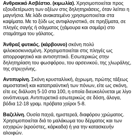
Ανθρακικό Ασβέστιο. (κιμωλία).
Χρησιμοποιείται προς
εξουδετέρωση των οξέων στις δηλητηριάσεις, όταν λείπει η
μαγνήσια. Με λάδι ανακατεμένο χρησιμοποιείται στα
καψίματα. Με το ξύδι ως αντιφλογιστικό, σε πρηξίματα, σε
πληγές σαγής ή σάγματος (χάμουρα και σαμάρι) στο
σταμάτημα του γάλατος.
Άνθραξ φυτικός. (κάρβουνο)
σκόνη πολύ
ψιλοκοσκινισμένη. Χρησιμοποιείται στις πληγές ως
απορροφητικό και αντισηπτικό. Εσωτερικώς στην
δηλητηρίαση του φωσφόρου, του αρσενικού, της χλωράλης,
της στρυχνίνης.
Αντιπυρίνη.
Σκόνη κρυσταλλική, άχρωμη, πρώτης τάξεως
αιμοστατική και καταπραϋντική των πόνων, είτε ως σκόνη,
είτε εις διάλυση 5-10 στα 100, η οποία διευκολύνεται με λίγο
οινόπνευμα. Αντιπυρετικό εσωτερικώς σε δόση, άλογα,
βόδια 12-18 γραμ. πρόβατα χοίροι 5-8.
Βαζελίνη.
Ουσία παχιά, ημιστερεά, διαφόρου χρώματος.
Χρησιμοποιείται διά το μαλάκωμα του δέρματος και των
εσχαρών (κρούστες, κάρκαδα) ή για την κατασκευήν
αλοιφών.