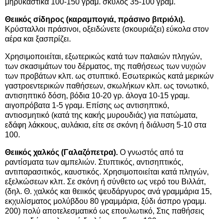
μηρυκαστικά 100-150 γραμ. σκύλος 35-100 γραμ.
Θειικός σίδηρος (καραμπογιά, πράσινο βιτριόλι).
Κρύσταλλοι πράσινοι, οξειδώνετε (σκουριάζει) εύκολα στον
αέρα και ξασπρίζει.
Χρησιμοποιείται, εξωτερικώς κατά των παλαιών πληγών,
των σκασιμάτων του δέρματος, της παθήσεως των νυχιών
των προβάτων κλπ. ως στυπτικό. Εσωτερικώς κατά μερικών
γαστροεντερικών παθήσεων, σκωλήκων κλπ. ως τονωτικό,
αντισηπτικό δόση, βόδια 10-20 γρ. άλογα 10-15 γραμ.
αιγοπρόβατα 1-5 γραμ. Επίσης ως αντισηπτικό,
αντιοσμητικό (κατά της κακής μυρουδιάς) για πατώματα,
εδάφη λάκκους, αυλάκια, είτε σε σκόνη ή διάλυση 5-10 στα
100.
Θειικός χαλκός (Γαλαζόπετρα).
Ο γνωστός από τα
ραντίσματα των αμπελιών. Στυπτικός, αντισηπτικός,
αντιπαρασιτικός, καυστικός. Χρησιμοποιείται κατά πληγών,
εξελκώσεων κλπ. Σε σκόνη ή σύνθετο ως νερό του Βιλλάτ,
(δηλ. Θ. χαλκός και θειικός ψευδάργυρος ανά γραμμάρια 15,
εκχυλίσματος μολύβδου 80 γραμμάρια, ξύδι άσπρο γραμμ.
200) πολύ αποτελεσματικό ως επουλωτικό, Στις παθήσεις