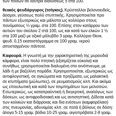
των ποδών σε λουτρά διαλύσεως 5 στα 100.
θειικός ψευδάργυρος (τσίγκος).
Κρύσταλλοι βελονοειδείς,
άοσμοι, γεύσεως πολύ στυπτικής. Χρησιμοποιείται προ
πάντων εξωτερικώς και μάλιστα ως κολλύριο στους
πονόματους ¼ γραμ. στα 100. Επίσης στον κατάρρου
των
αυτιών του σκύλου 2 στά 100, ως και κατά των ελκών 1 ½
στα 100 μαζί με οξικό μόλυβδο 3 γραμ. Κολλύριο Θειικ.
ψευδ. 0,15 εκατοστόγραμμα σε 100 γραμ. νερού
αποσταγμένου πάντοτε
.
Καφουρά.
Η γνωστή με την χαρακτηριστική της μυρουδιά
κάμφορα, είναι πολύ πτητική (εξατμίζεται εύκολα) και
συνήθως χρησιμοποιείται διαλυμένη στο οινόπνευμα, με
λάδι ή με βαζελίνη πομάδα. Χρησιμοποιείται, εξωτερικώς ως
αντιφλογιστική, σε ογκώματα και πρηξίματα, ως μαλακτική
σε κτυπήματα (μώλωπες), σε ρευματισμούς κλπ. Και ακόμα
ως επουλωτική και κατά των τσιμπημάτων των μελισσών.
Εσωτερικώς, ως καταπραϋντική ή διεγερτική, αναλόγως των
δόσεων, ως αντιφροδισιακή και ως αντισηπτική. Δίδεται κατά
των κολικών και διάρροιας και δια ενέσεων (καμφορέλαιο)
στις πνευμονίας, αδυναμίας κλπ. σε ποτά ή βόλους σε δόση:
άλογα 5-15 γραμ. βόδια 10-25 γραμ. αιγοπρόβατα 2-8 γραμ.