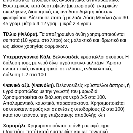
Εσωτερικώς κατά δυσπεψιών (μετεωρισμό), εντερικών
σκωλήκων, διουρητικό, ως αντίδοτο δηλητηριάσεων
φωσφόρου. Δίδεται σε ποτά ή με λάδι. Δόση Μεγάλα ζώα 30-
45 γραμ. μέτρια 4-12 γραμ. μικρά 2-4 γραμ.
Τίλλιο (Φιλύρα).
Τα αποξηραμένα άνθη χρησιμοποιούνται
σε ποτά (10 γραμ. στο λίτρο) ως μαλακτικό και ιδρωτικό και
ως μέσον χορηγίας φαρμάκων.
Υπερμαγγανικό Κάλι.
Βελονοειδείς κρύσταλλοι σκούροι. Η
διάλυσή τους με νερό δίνει υγρό κοκινο-μελιτζανί. Άριστο
αντισηπτικό, αντιοσμητικό, σε πλύσεις ενδοκολπικές
διάλυση 1-2 στα 100.
Φαινικό οξύ. (Φαινόλη).
Βελονοειδείς κρύσταλλοι άσπροι, ή
υγρό σιροπώδες με την γνωστή του μυρωδιά.
Χρησιμοποιείται σε διάλυση σε νερό 3-5 στα 100.
Απολυμαντικό, καυστικό, παρασιτοκτόνο. Χρησιμοποιείται
σε υποκαπνισμούς και σε ενέσεις υποδορίους (2 στα 100)
κατά του τετάνου, της επιζωοτικής αποβολής κλπ.
Χαμομήλι.
Χρησιμοποιούνται τα άνθη σε αφέψημα
(βραστάρι, ποτό) κατά δυσπεψίας και ως τονωτικό.