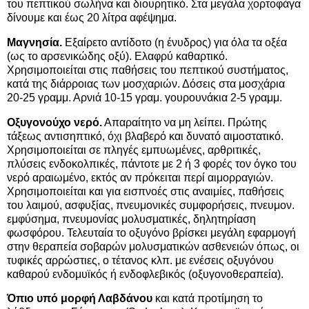
του πεπτικού σωλήνα και διουρητικό. Στα μεγάλα χορτοφάγα
δίνουμε και έως 20 λίτρα αφέψημα.
Μαγνησία.
Εξαίρετο αντίδοτο (η ένυδρος) για όλα τα οξέα
(ως το αρσενικώδης οξύ). Ελαφρύ καθαρτικό.
Χρησιμοποιείται στις παθήσεις του πεπτικού συστήματος,
κατά της διάρροιας των μοσχαριών. Δόσεις στα μοσχάρια
20-25 γραμμ. Αρνιά 10-15 γραμ. γουρουνάκια 2-5 γραμμ.
Οξυγονούχο νερό.
Απαραίτητο να μη λείπει. Πρώτης
τάξεως αντισηπτικό, όχι βλαβερό και δυνατό αιμοστατικό.
Χρησιμοποιείται σε πληγές εμπυωμένες, αρθριτικές,
πλύσεις ενδοκολπικές, πάντοτε με 2 ή 3 φορές τον όγκο του
νερό αραιωμένο, εκτός αν πρόκειται περί αιμορραγιών.
Χρησιμοποιείται και για εισπνοές στις αναιμίες, παθήσεις
του λαιμού, ασφυξίας, πνευμονικές συμφορήσεις, πνευμον.
εμφύσημα, πνευμονίας μολυσματικές, δηλητηρίαση
φωσφόρου. Τελευταία το οξυγόνο βρίσκει μεγάλη εφαρμογή
στην θεραπεία σοβαρών μολυσματικών ασθενειών όπως, οι
τυφικές αρρώστιες, ο τέτανος κλπ. με ενέσεις οξυγόνου
καθαρού ενδομυϊκός ή ενδοφλεβικός (οξυγονοθεραπεία).
Όπιο υπό μορφή Λαβδάνου
και κατά προτίμηση το