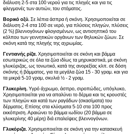
διάλυση 2-5 στα 100 νερού για τις πληγές και για τις
φλεγμονές των αυτιών, του στόματος.
Βορικό οξύ.
Σε λέπια άσπρα ή σκόνη. Χρησιμοποιείται σε
διάλυση 2-4 στα 100 σε νερό, για πλύσεις πληγών, πλύσεις
(2 %) βλεννογόνων φλογισμένων, ως αντισηπτικό του
κόλπου των γεννητικών οργάνων των θηλυκών ζώων. Σε
σκόνη κατά της πληγής της αχρωμίας.
Γεντιανής ρίζα.
Χρησιμοποιείται σε σκόνη και βάμμα
εσωτερικώς σε όλα τα ζώα ιδίως τα μηρυκαστικά, με σκόνη
γλυκύριζας, ως τονωτικό, κατά της ανορεξίας κλπ. σε δόση
σκόνης ή βάμματος, για τα μεγάλα ζώα 15 - 30 γραμ. και για
τα μικρά 5-10 γραμ, σκυλιά ½ - 2 γραμ.
Γλυκερίνη.
Υγρό άχρωμο, άσπρο, σιροπώδες, υπόγλυκο,
Χρησιμοποιείται για να απαλύνει το δέρμα και τις κρουστές
των πληγών και κατά των ραγάδων (σκασίματα) του
δέρματος. Επίσης στα κλύσματα 5-10 στα 100 προς
εκκόπριση. Αραιώνει το βάμμα ιωδίου (20 βάμμα σε
γλυκερίνης 40 μέρη) διά επαλείψεις βλεννογόνων.
Γλυκόριζα.
Χρησιμοποιείται σε σκόνη για την κατασκευή