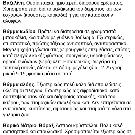
Βαζελίνη.
Ουσία παχιά, ημιστερεά, διαφόρου χρώματος.
Χρησιμοποιείται διά το μαλάκωμα του δέρματος και των
εσχαρών (κρούστες, κάρκαδα) ή για την κατασκευήν
αλοιφών.
Βάμμα ιωδίου.
Πρέπει να διατηρείται σε χρωματιστά
μπουκάλια, κλεισμένα με γυάλινο βούλωμα. Εξωτερικώς,
επισπαστικό, πρώτης τάξεως αντισηπτικό, αντιπαρασιτικό.
Μεγάλη χρήση γίνεται στις χειρουργικές επεμβάσεις, επίσης
κατά πληγών κακής φύσεως, συριγγίων, υδραθρώσεων,
ορρού τενόντων (νερά) κλπ. Εσωτερικώς, διεγείρει τη
πεπτική ατονία, δίδεται σε δόση, μεγάλα ζώα 12-25 γραμ.
μικρά 5-15, φυσικά μέσα οε ποτό.
Βάμμα αλόης.
Εξωτερικώς πολύ καλό διά επουλώσεις
(κλείσιμο) πληγών. Εσωτερικώς ως αφροδισιακό, κατά
δυσπεψίας ατονικές και διάρροιας ατονικής, κατά του
ικτέρου, των στομαχικών σκωλήκων κλπ. Δεν επιτρέπεται σε
εντερίτιδας, κυστίτιδας, αιματουρίας και σταματά το γάλα στα
γαλάρια ζώα.
Βορικό Νάτριο. Βόραξ.
Άσπροι κρύσταλλοι. Πολύ καλό
αντισηπτικό και επουλωτικό. Χρησιμοποιείται εξωτερικώς σε