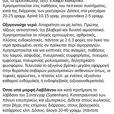
(ως το αρσενικώδης οξύ). Ελαφρύ καθαρτικό.
Χρησιμοποιείται στις παθήσεις του πεπτικού συστήματος,
κατά της διάρροιας των μοσχαριών. Δόσεις στα μοσχάρια
20-25 γραμμ. Αρνιά 10-15 γραμ. γουρουνάκια 2-5 γραμμ.
Οξυγονούχο νερό.
Απαραίτητο να μη λείπει. Πρώτης
τάξεως αντισηπτικό, όχι βλαβερό και δυνατό αιμοστατικό.
Χρησιμοποιείται σε πληγές εμπυωμένες, αρθριτικές,
πλύσεις ενδοκολπικές, πάντοτε με 2 ή 3 φορές τον όγκο του
νερό αραιωμένο, εκτός αν πρόκειται περί αιμορραγιών.
Χρησιμοποιείται και για εισπνοές στις αναιμίες, παθήσεις
του λαιμού, ασφυξίας, πνευμονικές συμφορήσεις, πνευμον.
εμφύσημα, πνευμονίας μολυσματικές, δηλητηρίαση
φωσφόρου. Τελευταία το οξυγόνο βρίσκει μεγάλη εφαρμογή
στην θεραπεία σοβαρών μολυσματικών ασθενειών όπως, οι
τυφικές αρρώστιες, ο τέτανος κλπ. με ενέσεις οξυγόνου
καθαρού ενδομυϊκός ή ενδοφλεβικός (οξυγονοθεραπεία).
Όπιο υπό μορφή Λαβδάνου
και κατά προτίμηση το
λάβδανο του Σύντενχαμ (Sydenham). Καταπραϋντικό των
πόνων εσωτερικώς και εξωτερικώς. Δίδεται στους κωλικούς,
στον βήχα, στις επίμονες διάρροιες, στους βρογχικούς
κατάρρους κλπ. Δόσεις, άλογο 10-40 γραμμ. (πάντοτε