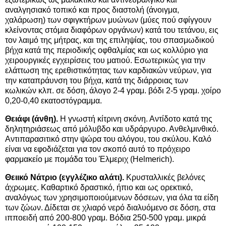
αναλγησιακό τοπικό και προς διαστολή (άνοιγμα,
χαλάρωση) των σφιγκτήρων μυώνων (μύες πού σφίγγουν
κλείνοντας στόμια διαφόρων οργάνων) κατά του τετάνου, εις
τον λαιμό της μήτρας, και της επιληψίας, του σπασμωδικού
βήχα κατά της περιοδικής οφθαλμίας και ως κολλύριο για
χειρουργικές εγχειρίσεις του ματιού. Εσωτερικώς για την
ελάττωση της ερεθιστικότητας των καρδιακών νεύρων, για
την καταπράυνση του βήχα, κατά της διάρροιας των
κωλικών κλπ. σε δόση, άλογο 2-4 γραμ. βόδι 2-5 γραμ. χοίρο
0,20-0,40 εκατοστόγραμμα.
Θειάφι (άνθη).
Η γνωστή κίτρινη σκόνη. Αντίδοτο κατά της
δηλητηριάσεως από μόλυβδο και υδράργυρο. Ανθελμινθικό.
Αντιπαρασιτικό στην ψώρα του αλόγου, του σκύλου. Καλό
είναι να εφοδιάζεται για τον σκοπό αυτό το πρόχειρο
φαρμακείο με πομάδα του Έλμεριχ (Helmerich).
Θειικό Νάτριο (εγγλέζικο αλάτι).
Κρυσταλλικές βελόνες
άχρωμες. Καθαρτικό δραστικό, ήπιο και ως ορεκτικό,
αναλόγως των χρησιμοποιούμενων δόσεων, για όλα τα είδη
των ζώων. Δίδεται σε χλιαρό νερό διαλυόμενο σε δόση, στα
ιπποειδή από 200-800 γραμ. Βόδια 250-500 γραμ. μικρά