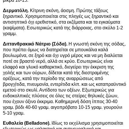
μικρά 10-15.
Δερματόλη.
Κίτρινη σκόνη, άοσμη. Πρώτης τάξεως
ξηραντικό. Χρησιμοποιείται στις πληγές ως ξηραντικό και
αντισηπτικό όχι ερεθιστικό, στα εκζέματα και τα εγκαύματα
(καψίματα). Εσωτερικώς κατά της διάρροιας, στο σκύλο 1-2
γραμμ.
Διττανθρακικό Νάτριο (Σόδα).
Η γνωστή σκόνη της σόδας,
που πρέπει όμως να διατηρείται σε μπουκάλια καλά
βουλωμένα, σε ξηρό και όχι υγρό μέρος και να μη διαλύεται
ποτέ σε βραστό νερό, αλλά σε κρύο. Εσωτερικώς είναι
ελαφρό και γλυκό καθαρκτικό, διεγείρει την έκκριση της
χολής και των ούρων, δίδεται κατά τής διεστραμένης
ορέξεως, κατά την περίοδο της αναρρώσεως από
βρογχίτιδα, πνευμονία, εντερίτιδα κλπ. και ως καταπραϋντικό
εμετού στο σκυλί. Αντίδοτο των οξέων. Εξωτερικώς για
ενδοκολπικές πλύσεις σε όλες τις στείρες θηλυκές ζώων,
που έχουν όξινο έκκριμα. Καθημερινή δόση ίππος 30-40
γραμ. βόδι 40-60 γραμ. αιγοπρόβατο 10-15 γραμ. γουρούνι
5-10 γραμ.
Ευθαλεία (Belladone).
Ιδίως το εκχύλισμα χρησιμοποιείται
εξωτερικώς ως μαλακτικό και αντινευραλγικό και