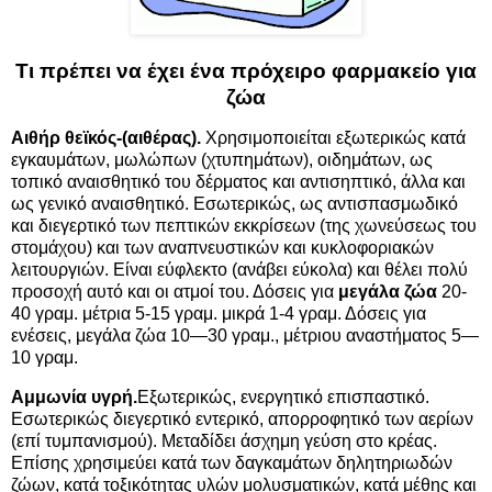
Τι πρέπει να έχει ένα πρόχειρο φαρμακείο για
ζώα
Αιθήρ θεϊκός-(αιθέρας).
Χρησιμοποιείται εξωτερικώς κατά
εγκαυμάτων, μωλώπων (χτυπημάτων), οιδημάτων, ως
τοπικό αναισθητικό του δέρματος και αντισηπτικό, άλλα και
ως γενικό αναισθητικό. Εσωτερικώς, ως αντισπασμωδικό
και διεγερτικό των πεπτικών εκκρίσεων (της χωνεύσεως του
στομάχου) και των αναπνευστικών και κυκλοφοριακών
λειτουργιών. Είναι εύφλεκτο (ανάβει εύκολα) και θέλει πολύ
προσοχή αυτό και οι ατμοί του. Δόσεις για
μεγάλα ζώα
20-
40 γραμ. μέτρια 5-15 γραμ. μικρά 1-4 γραμ. Δόσεις για
ενέσεις, μεγάλα ζώα 10—30 γραμ., μέτριου αναστήματος 5—
10 γραμ.
Αμμωνία υγρή.
Εξωτερικώς, ενεργητικό επισπαστικό.
Εσωτερικώς διεγερτικό εντερικό, απορροφητικό των αερίων
(επί τυμπανισμού). Μεταδίδει άσχημη γεύση στο κρέας.
Επίσης χρησιμεύει κατά των δαγκαμάτων δηλητηριωδών
ζώων, κατά τοξικότητας υλών μολυσματικών, κατά μέθης και