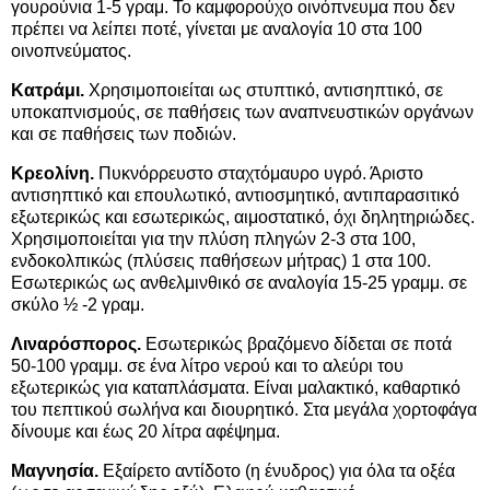
γουρούνια 1-5 γραμ. Το καμφορούχο οινόπνευμα που δεν
πρέπει να λείπει ποτέ, γίνεται με αναλογία 10 στα 100
οινοπνεύματος.
Κατράμι.
Χρησιμοποιείται ως στυπτικό, αντισηπτικό, σε
υποκαπνισμούς, σε παθήσεις των αναπνευστικών οργάνων
και σε παθήσεις των ποδιών.
Κρεολίνη.
Πυκνόρρευστο σταχτόμαυρο υγρό. Άριστο
αντισηπτικό και επουλωτικό, αντιοσμητικό, αντιπαρασιτικό
εξωτερικώς και εσωτερικώς, αιμοστατικό, όχι δηλητηριώδες.
Χρησιμοποιείται για την πλύση πληγών 2-3 στα 100,
ενδοκολπικώς (πλύσεις παθήσεων μήτρας) 1 στα 100.
Εσωτερικώς ως ανθελμινθικό σε αναλογία 15-25 γραμμ. σε
σκύλο ½ -2 γραμ.
Λιναρόσπορος.
Εσωτερικώς βραζόμενο δίδεται σε ποτά
50-100 γραμμ. σε ένα λίτρο νερού και το αλεύρι του
εξωτερικώς για καταπλάσματα. Είναι μαλακτικό, καθαρτικό
του πεπτικού σωλήνα και διουρητικό. Στα μεγάλα χορτοφάγα
δίνουμε και έως 20 λίτρα αφέψημα.
Μαγνησία.
Εξαίρετο αντίδοτο (η ένυδρος) για όλα τα οξέα