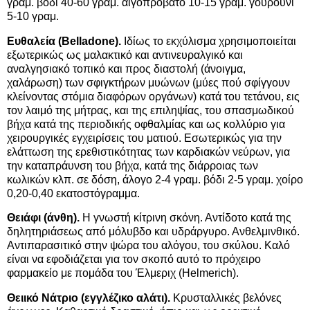
γραμ. βόδι 40-60 γραμ. αιγοπρόβατο 10-15 γραμ. γουρούνι
5-10 γραμ.
Ευθαλεία (Belladone).
Ιδίως το εκχύλισμα χρησιμοποιείται
εξωτερικώς ως μαλακτικό και αντινευραλγικό και
αναλγησιακό τοπικό και προς διαστολή (άνοιγμα,
χαλάρωση) των σφιγκτήρων μυώνων (μύες πού σφίγγουν
κλείνοντας στόμια διαφόρων οργάνων) κατά του τετάνου, εις
τον λαιμό της μήτρας, και της επιληψίας, του σπασμωδικού
βήχα κατά της περιοδικής οφθαλμίας και ως κολλύριο για
χειρουργικές εγχειρίσεις του ματιού. Εσωτερικώς για την
ελάττωση της ερεθιστικότητας των καρδιακών νεύρων, για
την καταπράυνση του βήχα, κατά της διάρροιας των
κωλικών κλπ. σε δόση, άλογο 2-4 γραμ. βόδι 2-5 γραμ. χοίρο
0,20-0,40 εκατοστόγραμμα.
Θειάφι (άνθη).
Η γνωστή κίτρινη σκόνη. Αντίδοτο κατά της
δηλητηριάσεως από μόλυβδο και υδράργυρο. Ανθελμινθικό.
Αντιπαρασιτικό στην ψώρα του αλόγου, του σκύλου. Καλό
είναι να εφοδιάζεται για τον σκοπό αυτό το πρόχειρο
φαρμακείο με πομάδα του Έλμεριχ (Helmerich).
Θειικό Νάτριο (εγγλέζικο αλάτι).
Κρυσταλλικές βελόνες