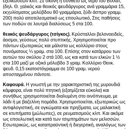
εξελκώσεων κλπ. Σε σκόνη ή σύνθετο ως νερό του Βιλλάτ,
(δηλ. Θ. χαλκός και θειικός ψευδάργυρος ανά γραμμάρια 15,
εκχυλίσματος μολύβδου 80 γραμμάρια, ξύδι άσπρο γραμμ.
200) πολύ αποτελεσματικό ως επουλωτικό, Στις παθήσεις
των ποδών σε λουτρά διαλύσεως 5 στα 100.
θειικός ψευδάργυρος (τσίγκος).
Κρύσταλλοι βελονοειδείς,
άοσμοι, γεύσεως πολύ στυπτικής. Χρησιμοποιείται προ
πάντων εξωτερικώς και μάλιστα ως κολλύριο στους
πονόματους ¼ γραμ. στα 100. Επίσης στον κατάρρου
των
αυτιών του σκύλου 2 στά 100, ως και κατά των ελκών 1 ½
στα 100 μαζί με οξικό μόλυβδο 3 γραμ. Κολλύριο Θειικ.
ψευδ. 0,15 εκατοστόγραμμα σε 100 γραμ. νερού
αποσταγμένου πάντοτε
.
Καφουρά.
Η γνωστή με την χαρακτηριστική της μυρουδιά
κάμφορα, είναι πολύ πτητική (εξατμίζεται εύκολα) και
συνήθως χρησιμοποιείται διαλυμένη στο οινόπνευμα, με
λάδι ή με βαζελίνη πομάδα. Χρησιμοποιείται, εξωτερικώς ως
αντιφλογιστική, σε ογκώματα και πρηξίματα, ως μαλακτική
σε κτυπήματα (μώλωπες), σε ρευματισμούς κλπ. Και ακόμα
ως επουλωτική και κατά των τσιμπημάτων των μελισσών.
Εσωτερικώς, ως καταπραϋντική ή διεγερτική, αναλόγως των