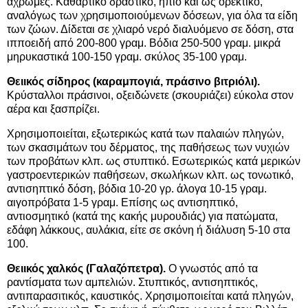
άχρωμες. Καθαρτικό δραστικό, ήπιο και ως ορεκτικό,
αναλόγως των χρησιμοποιούμενων δόσεων, για όλα τα είδη
των ζώων. Δίδεται σε χλιαρό νερό διαλυόμενο σε δόση, στα
ιπποειδή από 200-800 γραμ. Βόδια 250-500 γραμ. μικρά
μηρυκαστικά 100-150 γραμ. σκύλος 35-100 γραμ.
Θειικός σίδηρος (καραμπογιά, πράσινο βιτριόλι).
Κρύσταλλοι πράσινοι, οξειδώνετε (σκουριάζει) εύκολα στον
αέρα και ξασπρίζει.
Χρησιμοποιείται, εξωτερικώς κατά των παλαιών πληγών,
των σκασιμάτων του δέρματος, της παθήσεως των νυχιών
των προβάτων κλπ. ως στυπτικό. Εσωτερικώς κατά μερικών
γαστροεντερικών παθήσεων, σκωλήκων κλπ. ως τονωτικό,
αντισηπτικό δόση, βόδια 10-20 γρ. άλογα 10-15 γραμ.
αιγοπρόβατα 1-5 γραμ. Επίσης ως αντισηπτικό,
αντιοσμητικό (κατά της κακής μυρουδιάς) για πατώματα,
εδάφη λάκκους, αυλάκια, είτε σε σκόνη ή διάλυση 5-10 στα
100.
Θειικός χαλκός (Γαλαζόπετρα).
Ο γνωστός από τα
ραντίσματα των αμπελιών. Στυπτικός, αντισηπτικός,
αντιπαρασιτικός, καυστικός. Χρησιμοποιείται κατά πληγών,