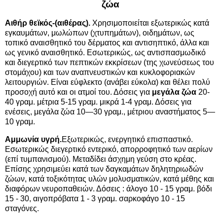
ζώα
Αιθήρ θεϊκός-(αιθέρας).
Χρησιμοποιείται εξωτερικώς κατά
εγκαυμάτων, μωλώπων (χτυπημάτων), οιδημάτων, ως
τοπικό αναισθητικό του δέρματος και αντισηπτικό, άλλα και
ως γενικό αναισθητικό. Εσωτερικώς, ως αντισπασμωδικό
και διεγερτικό των πεπτικών εκκρίσεων (της χωνεύσεως του
στομάχου) και των αναπνευστικών και κυκλοφοριακών
λειτουργιών. Είναι εύφλεκτο (ανάβει εύκολα) και θέλει πολύ
προσοχή αυτό και οι ατμοί του. Δόσεις για
μεγάλα ζώα
20-
40 γραμ. μέτρια 5-15 γραμ. μικρά 1-4 γραμ. Δόσεις για
ενέσεις, μεγάλα ζώα 10—30 γραμ., μέτριου αναστήματος 5—
10 γραμ.
Αμμωνία υγρή.
Εξωτερικώς, ενεργητικό επισπαστικό.
Εσωτερικώς διεγερτικό εντερικό, απορροφητικό των αερίων
(επί τυμπανισμού). Μεταδίδει άσχημη γεύση στο κρέας.
Επίσης χρησιμεύει κατά των δαγκαμάτων δηλητηριωδών
ζώων, κατά τοξικότητας υλών μολυσματικών, κατά μέθης και
διαφόρων νευροπαθειών. Δόσεις : άλογο 10 - 15 γραμ. βόδι
15 - 30, αιγοπρόβατα 1 - 3 γραμ. σαρκοφάγο 10 - 15
σταγόνες.