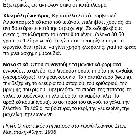
Εξωτερικώς ως αντιφλογιστικό σε κατάπλασμα.
Χλωράλη ένυνδρος.
Κρύσταλλα λευκά, ρομβοειδή.
Αντισπασμωδικό κατά τού τετάνου, επιληψίας, χορείας και
αντίδοτο άριστο κατά της στρυχνίνης. Σε ενδοφλεβίους
ενέσεις, σε κλύσματα του απευθυσμένου, (άλογα 30-50
γραμ. σε 1 λίτρο νερό). Σε ζώα που προορίζονται για το
σφαγείο, δεν πρέπει να γίνει χρήση χλωράλης, γιατί το κρέας
παίρνει άσχημη μυρουδιά.
Μαλακτικά.
Όπου συναντούμε τα μαλακτικά φάρμακα,
εννοούμε, το αλεύρι του λιναρόσπορου, τη ρίζα της αλθαίας
(νερομολόχας), την φραγκοσυκιά. Το πατατάλευρο (fecule),
την δεξτρίνη, τα αλεύρια του σιταριού, του κριθαριού, της
βρώμης, του ριζιοϋ. Την μελάσα, το σιρόπι της πατάτας, το
γάλα, το τυρόγαλο, τη γλυκύρριζα, τα καρότα, κλπ. Το
αραβικό κόμμι (γόμα), το ασπράδι του αυγού, το γάλα, την
ζελατίνα. Τα λάδια, τα βούτυρα, το κερί, την γλυκερίνη, την
βαζελίνη, την λανολίνη.
Πηγή: Ο πρακτικός κτηνίατρος στο χωριό-Ιωάννου Στυλ.
Μανιατάκη-Αθήναι 1938