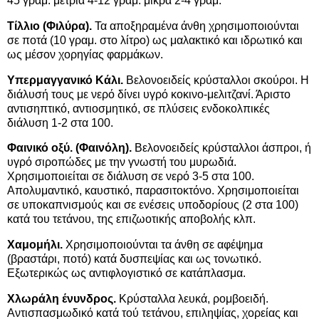
45 γραμ. μέτρια 4-12 γραμ. μικρά 2-4 γραμ.
Τίλλιο (Φιλύρα).
Τα αποξηραμένα άνθη χρησιμοποιούνται
σε ποτά (10 γραμ. στο λίτρο) ως μαλακτικό και ιδρωτικό και
ως μέσον χορηγίας φαρμάκων.
Υπερμαγγανικό Κάλι.
Βελονοειδείς κρύσταλλοι σκούροι. Η
διάλυσή τους με νερό δίνει υγρό κοκινο-μελιτζανί. Άριστο
αντισηπτικό, αντιοσμητικό, σε πλύσεις ενδοκολπικές
διάλυση 1-2 στα 100.
Φαινικό οξύ. (Φαινόλη).
Βελονοειδείς κρύσταλλοι άσπροι, ή
υγρό σιροπώδες με την γνωστή του μυρωδιά.
Χρησιμοποιείται σε διάλυση σε νερό 3-5 στα 100.
Απολυμαντικό, καυστικό, παρασιτοκτόνο. Χρησιμοποιείται
σε υποκαπνισμούς και σε ενέσεις υποδορίους (2 στα 100)
κατά του τετάνου, της επιζωοτικής αποβολής κλπ.
Χαμομήλι.
Χρησιμοποιούνται τα άνθη σε αφέψημα
(βραστάρι, ποτό) κατά δυσπεψίας και ως τονωτικό.
Εξωτερικώς ως αντιφλογιστικό σε κατάπλασμα.
Χλωράλη ένυνδρος.
Κρύσταλλα λευκά, ρομβοειδή.
Αντισπασμωδικό κατά τού τετάνου, επιληψίας, χορείας και