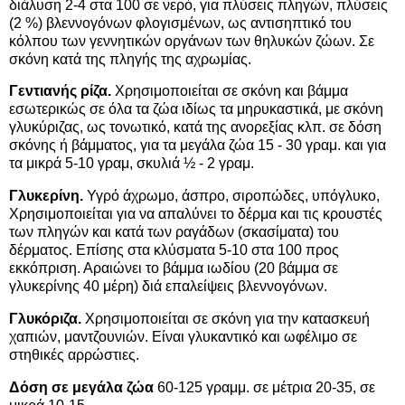
διάλυση 2-4 στα 100 σε νερό, για πλύσεις πληγών, πλύσεις
(2 %) βλεννογόνων φλογισμένων, ως αντισηπτικό του
κόλπου των γεννητικών οργάνων των θηλυκών ζώων. Σε
σκόνη κατά της πληγής της αχρωμίας.
Γεντιανής ρίζα.
Χρησιμοποιείται σε σκόνη και βάμμα
εσωτερικώς σε όλα τα ζώα ιδίως τα μηρυκαστικά, με σκόνη
γλυκύριζας, ως τονωτικό, κατά της ανορεξίας κλπ. σε δόση
σκόνης ή βάμματος, για τα μεγάλα ζώα 15 - 30 γραμ. και για
τα μικρά 5-10 γραμ, σκυλιά ½ - 2 γραμ.
Γλυκερίνη.
Υγρό άχρωμο, άσπρο, σιροπώδες, υπόγλυκο,
Χρησιμοποιείται για να απαλύνει το δέρμα και τις κρουστές
των πληγών και κατά των ραγάδων (σκασίματα) του
δέρματος. Επίσης στα κλύσματα 5-10 στα 100 προς
εκκόπριση. Αραιώνει το βάμμα ιωδίου (20 βάμμα σε
γλυκερίνης 40 μέρη) διά επαλείψεις βλεννογόνων.
Γλυκόριζα.
Χρησιμοποιείται σε σκόνη για την κατασκευή
χαπιών, μαντζουνιών. Είναι γλυκαντικό και ωφέλιμο σε
στηθικές αρρώστιες.
Δόση σε μεγάλα ζώα
60-125 γραμμ. σε μέτρια 20-35, σε