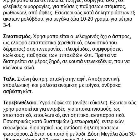
Χρησιμοποιείται σε παλαιές πληγές, συρίγγια, έλκη, σε
φλεβικές αιμορραγίες, για πλύσεις παθήσεων στόματος,
ρωθώνων, από άφθες. Εσωτερικώς κατά δηλητηριάσεων εξ
ακάτων μολύβδου, για μεγάλα ζώα 10-20 γραμμ. για μέτρια
3-4.
Σιναπισμός.
Χρησιμοποιείται ο μελαχρινός όχι ο άσπρος,
ως ελαφρό επισπαστικό (ερεθιστικό, φλογιστικό του
δέρματος) στις πνευμονίες, πλευρίτιδες, συμφορήσεις,
κωλικούς, παθήσεις των ιπποειδών κλπ. Πρέπει να
διατηρείται σε μέρος ξηρό, σε κουτιά ντενεκεδένια, που να
κλείνουν καλά.
Ταλκ.
Σκόνη άσπρη, απαλή στην αφή. Αποξηραντική,
επουλωτική, και μάλιστα ανάμικτη με τσίγκο, άνθρακα
ασβέστη κλπ.
Τερεβινθέλαιο.
Υγρό εύφλεκτο (ανάβει εύκολα). Εξωτερικώς
χρησιμοποιείται για εντριβές, για υποκαπνισμούς, ως
επισπαστικό, επουλωτικό, αντισηπτικό, αντιπαρασιτικό.
Εσωτερικώς κατά δυσπεψιών (μετεωρισμό), εντερικών
σκωλήκων, διουρητικό, ως αντίδοτο δηλητηριάσεων
φωσφόρου. Δίδεται σε ποτά ή με λάδι. Δόση Μεγάλα ζώα 30-