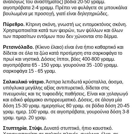
αναλόγως του αναστήματος) βόδια 20-50 γραμμ.
αιγοπρόβατα 2-4 γραμμ. Πρέπει να φυλάγετε σε μπουκάλια
βουλωμένα με προσοχή, γιατί είναι δηλητηριώδες.
Πύρεθρο.
Κίτρινη σκόνη, γνωστή ως εντομοκτόνος σκόνη.
Χρησιμοποιείται κατά των ψειρών, των ψύλλων και όλων
των παρασίτων εντόμων που δεν χώνονται στο δέρμα.
Ρετσινόλαδο.
(Κίκινο έλαιο) είναι ένα ήπιο καθαρτικό και
δίδεται σε όλα τα ζώα κατά προτίμηση στα σαρκοφάγα το
πρωί και νηστικά. Δόσεις ίπποι, βόες 400-800 γραμμ.
αιγοπρόβατα 65 - 150 γραμ. γουρούνια 35 -100 γραμμ.
σαρκοφάγα 15 - 65 γραμ.
Σαλικυλικό νάτριο.
Άσπρα λεπιδωτά κρύσταλλα, άοσμα,
υπόγλυκα μεγάλης αξίας αντιπυρετικό, δίδεται στις
πνευμονίες και τις τυφοειδής παθήσεις. Είναι και χολαγωγό
και ειδικό φάρμακο αντιρρευματικό. Δόσεις, σε άλογα μία
δόση 15-30 γραμ. ημερησίως 80 γραμ. σε βόδια δόση 20-45
γραμ. ημερ. 100 γραμ. σε αιγοπρόβατα, γουρούνια δόση 3-8
γραμ. ημερ. 20 γραμ.
Στυπτηρία. Στύψι.
Δυνατό στυπτικό, ήπιο καυστικό.