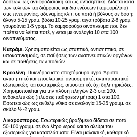
δόσεων, ως αντιφροδισιακή και ως αντισηπτική. Δίδεται κατά
των κολικών και διάρροιας και δια ενέσεων (καμφορέλαιο)
στις πνευμονίας, αδυναμίας κλπ. σε ποτά ή βόλους σε δόση:
άλογα 5-15 γραμ. βόδια 10-25 γραμ. αιγοπρόβατα 2-8 γραμ.
γουρούνια 1-5 γραμ. Το καμφορούχο οινόπνευμα που δεν
πρέπει να λείπει ποτέ, γίνεται με αναλογία 10 στα 100
οινοπνεύματος.
Κατράμι.
Χρησιμοποιείται ως στυπτικό, αντισηπτικό, σε
υποκαπνισμούς, σε παθήσεις των αναπνευστικών οργάνων
και σε παθήσεις των ποδιών.
Κρεολίνη.
Πυκνόρρευστο σταχτόμαυρο υγρό. Άριστο
αντισηπτικό και επουλωτικό, αντιοσμητικό, αντιπαρασιτικό
εξωτερικώς και εσωτερικώς, αιμοστατικό, όχι δηλητηριώδες.
Χρησιμοποιείται για την πλύση πληγών 2-3 στα 100,
ενδοκολπικώς (πλύσεις παθήσεων μήτρας) 1 στα 100.
Εσωτερικώς ως ανθελμινθικό σε αναλογία 15-25 γραμμ. σε
σκύλο ½ -2 γραμ.
Λιναρόσπορος.
Εσωτερικώς βραζόμενο δίδεται σε ποτά
50-100 γραμμ. σε ένα λίτρο νερού και το αλεύρι του
εξωτερικώς για καταπλάσματα. Είναι μαλακτικό, καθαρτικό