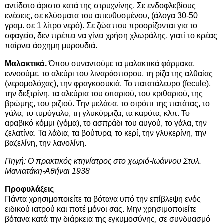
αντίδοτο άριστο κατά της στρυχνίνης. Σε ενδοφλεβίους
ενέσεις, σε κλύσματα του απευθυσμένου, (άλογα 30-50
γραμ. σε 1 λίτρο νερό). Σε ζώα που προορίζονται για το
σφαγείο, δεν πρέπει να γίνει χρήση χλωράλης, γιατί το κρέας
παίρνει άσχημη μυρουδιά.
Μαλακτικά.
Όπου συναντούμε τα μαλακτικά φάρμακα,
εννοούμε, το αλεύρι του λιναρόσπορου, τη ρίζα της αλθαίας
(νερομολόχας), την φραγκοσυκιά. Το πατατάλευρο (fecule),
την δεξτρίνη, τα αλεύρια του σιταριού, του κριθαριού, της
βρώμης, του ριζιοϋ. Την μελάσα, το σιρόπι της πατάτας, το
γάλα, το τυρόγαλο, τη γλυκύρριζα, τα καρότα, κλπ. Το
αραβικό κόμμι (γόμα), το ασπράδι του αυγού, το γάλα, την
ζελατίνα. Τα λάδια, τα βούτυρα, το κερί, την γλυκερίνη, την
βαζελίνη, την λανολίνη.
Πηγή: Ο πρακτικός κτηνίατρος στο χωριό-Ιωάννου Στυλ.
Μανιατάκη-Αθήναι 1938
Προφυλάξεις
Πάντα χρησιμοποιείτε τα βότανα υπό την επίβλεψη ενός
ειδικού ιατρού και ποτέ μόνοι σας. Μην χρησιμοποιείτε
βότανα κατά την διάρκεια της εγκυμοσύνης, σε συνδυασμό