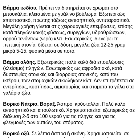
Βάμμα ιωδίου.
Πρέπει να διατηρείται σε χρωματιστά
μπουκάλια, κλεισμένα με γυάλινο βούλωμα. Εξωτερικώς,
επισπαστικό, πρώτης τάξεως αντισηπτικό, αντιπαρασιτικό.
Μεγάλη χρήση γίνεται στις χειρουργικές επεμβάσεις, επίσης
κατά πληγών κακής φύσεως, συριγγίων, υδραθρώσεων,
ορρού τενόντων (νερά) κλπ. Εσωτερικώς, διεγείρει τη
πεπτική ατονία, δίδεται σε δόση, μεγάλα ζώα 12-25 γραμ.
μικρά 5-15, φυσικά μέσα οε ποτό.
Βάμμα αλόης.
Εξωτερικώς πολύ καλό διά επουλώσεις
(κλείσιμο) πληγών. Εσωτερικώς ως αφροδισιακό, κατά
δυσπεψίας ατονικές και διάρροιας ατονικής, κατά του
ικτέρου, των στομαχικών σκωλήκων κλπ. Δεν επιτρέπεται σε
εντερίτιδας, κυστίτιδας, αιματουρίας και σταματά το γάλα στα
γαλάρια ζώα.
Βορικό Νάτριο. Βόραξ.
Άσπροι κρύσταλλοι. Πολύ καλό
αντισηπτικό και επουλωτικό. Χρησιμοποιείται εξωτερικώς σε
διάλυση 2-5 στα 100 νερού για τις πληγές και για τις
φλεγμονές των αυτιών, του στόματος.
Βορικό οξύ.
Σε λέπια άσπρα ή σκόνη. Χρησιμοποιείται σε