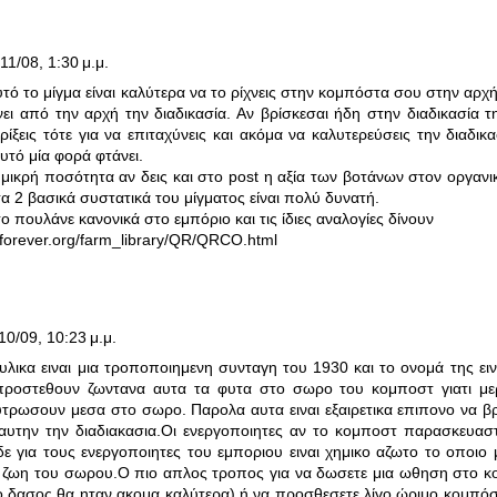
11/08, 1:30 μ.μ.
ό το μίγμα είναι καλύτερα να το ρίχνεις στην κομπόστα σου στην αρχή ό
νει από την αρχή την διαδικασία. Αν βρίσκεσαι ήδη στην διαδικασία 
ρίξεις τότε για να επιταχύνεις και ακόμα να καλυτερεύσεις την διαδικασ
υτό μία φορά φτάνει.
 μικρή ποσότητα αν δεις και στο post η αξία των βοτάνων στον οργανικό
τα 2 βασικά συστατικά του μίγματος είναι πολύ δυνατή.
το πουλάνε κανονικά στο εμπόριο και τις ίδιες αναλογίες δίνουν
toforever.org/farm_library/QR/QRCO.html
10/09, 10:23 μ.μ.
λικα ειναι μια τροποποιημενη συνταγη του 1930 και το ονομά της ειν
 προστεθουν ζωντανα αυτα τα φυτα στο σωρο του κομποστ γιατι μερι
τρωσουν μεσα στο σωρο. Παρολα αυτα ειναι εξαιρετικα επιπονο να βρε
 αυτην την διαδιακασια.Οι ενεργοποιητες αν το κομποστ παρασκευασ
ε για τους ενεργοποιητες του εμποριου ειναι χημικο αζωτο το οποιο 
η ζωη του σωρου.Ο πιο απλος τροπος για να δωσετε μια ωθηση στο κομ
 δασος θα ηταν ακομα καλύτερα) ή να προσθεσετε λίγο ώριμο κομπόστ.