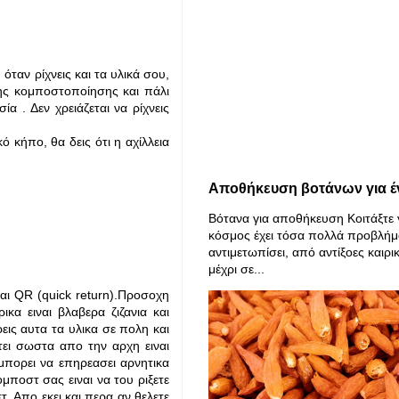
ταν ρίχνεις και τα υλικά σου,
της κομποστοποίησης και πάλι
ία . Δεν χρειάζεται να ρίχνεις
 κήπο, θα δεις ότι η αχίλλεια
Αποθήκευση βοτάνων για έ
Βότανα για αποθήκευση Κοιτάξτε 
κόσμος έχει τόσα πολλά προβλήμ
αντιμετωπίσει, από αντίξοες καιρι
μέχρι σε...
αι QR (quick return).Προσοχη
κα ειναι βλαβερα ζιζανια και
ις αυτα τα υλικα σε πολη και
τει σωστα απο την αρχη ειναι
μπορει να επηρεασει αρνητικα
ποστ σας ειναι να του ριξετε
 Απο εκει και περα αν θελετε