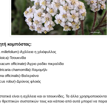
ητή κομπόστας:
 millefolium)-Αχίλλεια η χιλιόφυλλος
dioica)-Τσουκνίδα
xacum officinate)-Άγριο ραδίκι πικραλίδα
ricaria chamomilla)-Χαμομήλι
ana officinalis)-Βαλεριάνα
cus robur)-Δρύινος φλοιός
στατικά είναι η αχίλλεια και οι τσουκνίδες. Τα άλλα χρησιμοποιού
ων θρεπτικών συστατικών τους και κάποιο από αυτά μπορεί να παρα