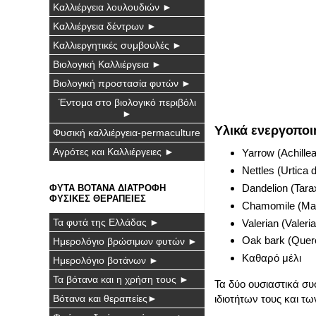
Καλλιέργεια λουλουδιών ►
Καλλιέργεια δέντρων ►
Καλλιεργητικές συμβουλές ►
Βιολογική Καλλιέργεια ►
Βιολογική προστασία φυτών ►
Έντομα στο βιολογικό περιβόλι
►
Υλικά ενεργοποι
Φυσική καλλιέργεια-permaculture
Αγρότες και Καλλιέργειες ►
Yarrow (Achillea
Nettles (Urtica 
Dandelion (Tara
ΦΥΤΑ ΒΟΤΑΝΑ ΔΙΑΤΡΟΦΗ
ΦΥΣΙΚΕΣ ΘΕΡΑΠΕΙΕΣ
Chamomile (Mat
Τα φυτά της Ελλάδας ►
Valerian (Valeri
Oak bark (Quer
Ημερολόγιο βρώσιμων φυτών ►
Καθαρό μέλι
Ημερολόγιο βοτάνων ►
Τα βότανα και η χρήση τους ►
Τα δύο ουσιαστικά συ
ιδιοτήτων τους και τ
Βότανα και θεραπείες►