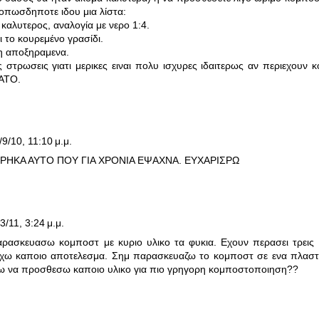
οπωσδηποτε ιδου μια λίστα:
 καλυτερος, αναλογία με νερο 1:4.
ι το κουρεμένο γρασίδι.
η αποξηραμενα.
ς στρωσεις γιατι μερικες ειναι πολυ ισχυρες ιδαιτερως αν περιεχουν
ΜΑΤΟ.
/9/10, 11:10 μ.μ.
ΡΗΚΑ ΑΥΤΟ ΠΟΥ ΓΙΑ ΧΡΟΝΙΑ ΕΨΑΧΝΑ. ΕΥΧΑΡΙΣΡΩ
3/11, 3:24 μ.μ.
αρασκευασω κομποστ με κυριο υλικο τα φυκια. Εχουν περασει τρεις
χω καποιο αποτελεσμα. Σημ παρασκευαζω το κομποστ σε ενα πλαστικο
 να προσθεσω καποιο υλικο για πιο γρηγορη κομποστοποιηση??