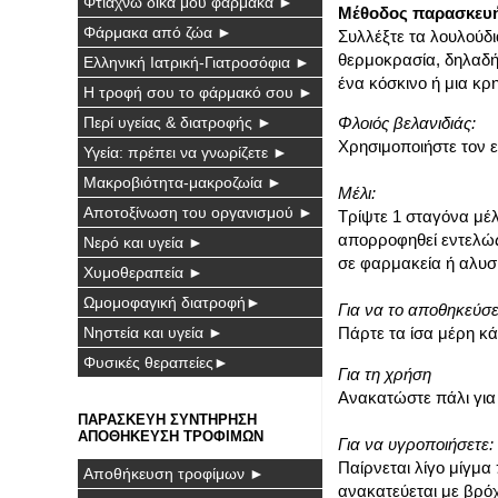
Φτιάχνω δικά μου φάρμακα ►
Μέθοδος παρασκευή
Φάρμακα από ζώα ►
Συλλέξτε τα λουλούδι
θερμοκρασία, δηλαδή
Ελληνική Ιατρική-Γιατροσόφια ►
ένα κόσκινο ή μια κ
Η τροφή σου το φάρμακό σου ►
Περί υγείας & διατροφής ►
Φλοιός βελανιδιάς:
Χρησιμοποιήστε τον εξ
Υγεία: πρέπει να γνωρίζετε ►
Μακροβιότητα-μακροζωία ►
Μέλι:
Αποτοξίνωση του οργανισμού ►
Τρίψτε 1 σταγόνα μέλ
απορροφηθεί εντελώς.
Νερό και υγεία ►
σε φαρμακεία ή αλυσ
Χυμοθεραπεία ►
Ωμομοφαγική διατροφή►
Για να το αποθηκεύσε
Νηστεία και υγεία ►
Πάρτε τα ίσα μέρη κά
Φυσικές θεραπείες►
Για τη χρήση
Ανακατώστε πάλι για 
ΠΑΡΑΣΚΕΥΗ ΣΥΝΤΗΡΗΣΗ
ΑΠΟΘΗΚΕΥΣΗ ΤΡΟΦΙΜΩΝ
Για να υγροποιήσετε:
Παίρνεται λίγο μίγμα
Αποθήκευση τροφίμων ►
ανακατεύεται με βρόχ