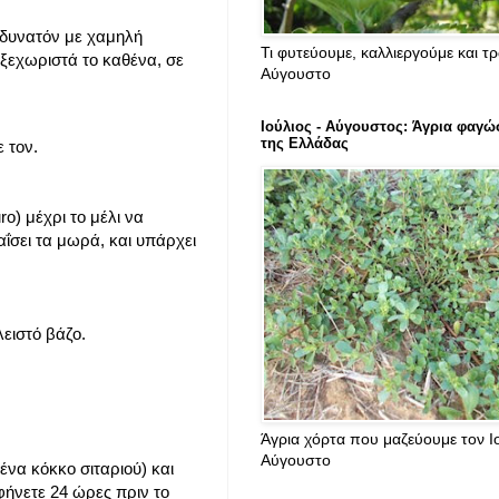
 δυνατόν με χαμηλή
Τι φυτεύουμε, καλλιεργούμε και τ
ξεχωριστά το καθένα, σε
Αύγουστο
Ιούλιος - Αύγουστος: Άγρια φαγώ
της Ελλάδας
 τον.
o) μέχρι το μέλι να
αΐσει τα μωρά, και υπάρχει
ειστό βάζο.
Άγρια χόρτα που μαζεύουμε τον Ιο
Αύγουστο
ένα κόκκο σιταριού) και
φήνετε 24 ώρες πριν το