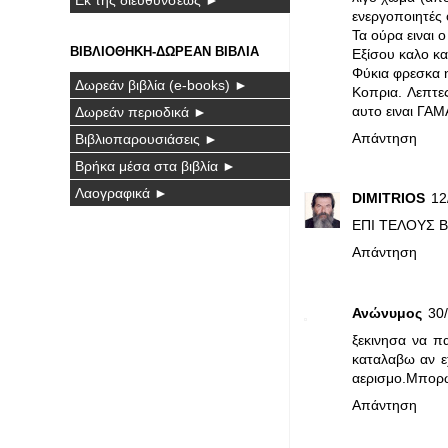
ενεργοποιητές 
Τα ούρα ειναι ο
ΒΙΒΛΙΟΘΗΚΗ-ΔΩΡΕΑΝ ΒΙΒΛΙΑ
Εξίσου καλο κα
Φύκια φρεσκα 
Δωρεάν βιβλία (e-books) ►
Κοπρια. Λεπτε
αυτο ειναι ΓΑ
Δωρεάν περιοδικά ►
Απάντηση
Βιβλιοπαρουσιάσεις ►
Βρήκα μέσα στα βιβλία ►
Λαογραφικά ►
DIMITRIOS
12
ΕΠΙ ΤΕΛΟΥΣ Β
Απάντηση
Ανώνυμος
30/
ξεκινησα να π
καταλαβω αν ε
αερισμο.Μπορω
Απάντηση