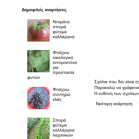
Δημοφιλείς αναρτήσεις
Ντομάτα:
σπορά
φύτεμα
καλλιέργεια
Φτιάχνω
οικολογικό
εντομοκτόνο
για
προστασία
φυτών
Σχόλια που δεν είναι 
Παρακαλώ να γράφεται 
Φτιάχνω
Η ευθύνη των σχολίων 
συντηρώ
ελιές
Νεότερη ανάρτηση
Σπορά
φύτεμα
καλλιέργεια
λαχανικών