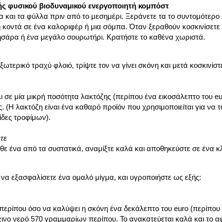
ς φυσικού βιοδυναμικού ενεργοποιητή κομπόστ
α και τα φύλλα πριν από το μεσημέρι. Ξεράνετε τα το συντομότερο
 κοντά σε ένα καλοριφέρ ή μια σόμπα. Όταν ξεραθούν κοσκινίσετε 
ρησάρα ή ένα μεγάλο σουρωτήρι. Κρατήστε το καθένα χωριστά.
ωτερικό τραχύ φλοιό, τρίψτε τον να γίνει σκόνη και μετά κοσκινίστε
ι σε μία μικρή ποσότητα λακτόζης (περίπου ένα εικοσάλεπτο του eur
 (Η λακτόζη είναι ένα καθαρό προϊόν που χρησιμοποιείται για να τ
ίδες τροφίμων).
τε
θε ένα από τα συστατικά, αναμίξτε καλά και αποθηκεύστε σε ένα κλ
να εξασφαλίσετε ένα ομαλό μίγμα, και υγροποιήστε ως εξής:
 περίπου όσο να καλύψει η σκόνη ένα δεκάλεπτο του euro (περίπου 
ινο νερό 570 γραμμαρίων περίπου. Το ανακατεύεται καλά και το α