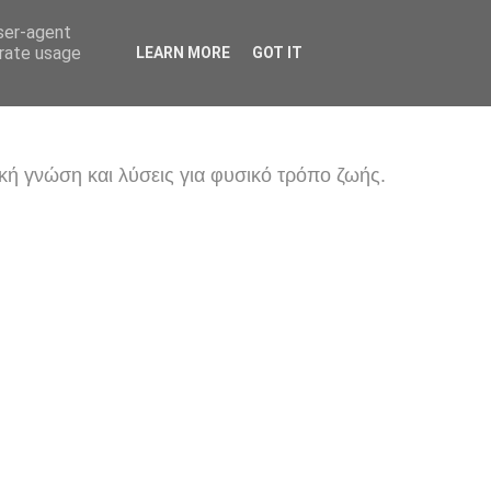
user-agent
erate usage
LEARN MORE
GOT IT
κή γνώση και λύσεις για φυσικό τρόπο ζωής.