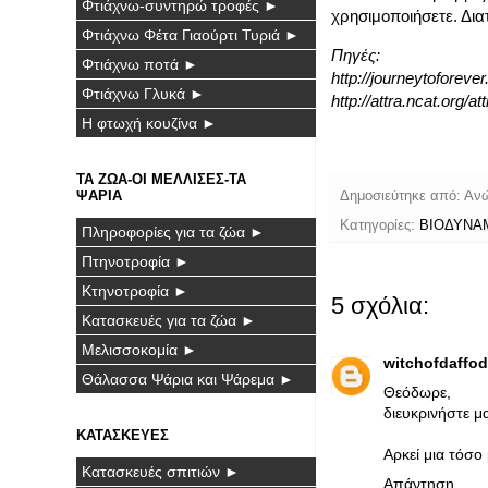
Φτιάχνω-συντηρώ τροφές ►
χρησιμοποιήσετε. Δια
Φτιάχνω Φέτα Γιαούρτι Τυριά ►
Πηγές:
Φτιάχνω ποτά ►
http://journeytoforev
Φτιάχνω Γλυκά ►
http://attra.ncat.org/
Η φτωχή κουζίνα ►
ΤΑ ΖΩΑ-ΟΙ ΜΕΛΛΙΣΕΣ-ΤΑ
ΨΑΡΙΑ
Δημοσιεύτηκε από:
Αν
Κατηγορίες:
ΒΙΟΔΥΝΑ
Πληροφορίες για τα ζώα ►
Πτηνοτροφία ►
Κτηνοτροφία ►
5 σχόλια:
Κατασκευές για τα ζώα ►
Μελισσοκομία ►
witchofdaffod
Θάλασσα Ψάρια και Ψάρεμα ►
Θεόδωρε,
διευκρινήστε μ
ΚΑΤΑΣΚΕΥΕΣ
Αρκεί μια τόσο
Κατασκευές σπιτιών ►
Απάντηση