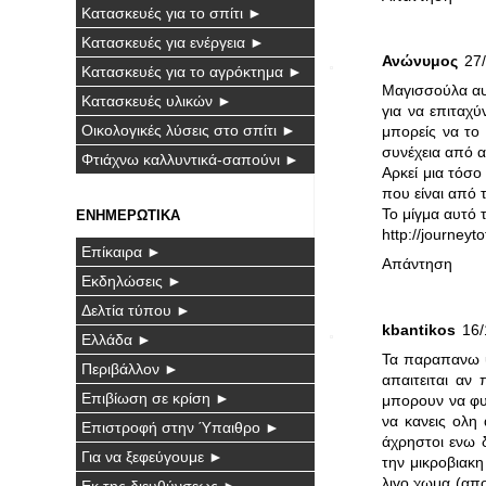
Κατασκευές για το σπίτι ►
Κατασκευές για ενέργεια ►
Ανώνυμος
27/
Κατασκευές για το αγρόκτημα ►
Μαγισσούλα αυτ
Κατασκευές υλικών ►
για να επιταχύ
Οικολογικές λύσεις στο σπίτι ►
μπορείς να το 
συνέχεια από α
Φτιάχνω καλλυντικά-σαπούνι ►
Αρκεί μια τόσο
που είναι από 
Το μίγμα αυτό 
ΕΝΗΜΕΡΩΤΙΚΑ
http://journey
Επίκαιρα ►
Απάντηση
Εκδηλώσεις ►
Δελτία τύπου ►
kbantikos
16/
Ελλάδα ►
Τα παραπανω υ
Περιβάλλον ►
απαιτειται αν
Επιβίωση σε κρίση ►
μπορουν να φυ
να κανεις ολη
Επιστροφή στην Ύπαιθρο ►
άχρηστοι ενω δ
Για να ξεφεύγουμε ►
την μικροβιακ
λιγο χωμα (απο
Εκ της διευθύνσεως ►