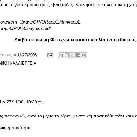
τηρείτε για περίπου τρεις εβδομάδες. Κουνήστε το καλά πριν τη χρή
er.org/farm_library/QR/QRapp1.html#app2
attra-pub/PDF/biodynam.pdf
Διαβάστε ακόμη:
Φτιάχνω κομπόστ για λίπανση εδάφους
ώνυμος
at
11/27/2008
ΜΙΚΗ ΚΑΛΛΙΕΡΓΕΙΑ
ils
27/11/08, 10:39 π.μ.
ας παρακαλώ, αυτό το μίγμα το ρίχνουμε στο κόμποστ κάθε πότε και γι
 μικρή ποσότητα;