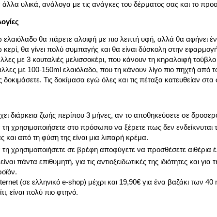
ε άλλα υλικά, ανάλογα με τις ανάγκες του δέρματος σας και το προ
ογίες
ελαιόλαδο θα πάρετε αλοιφή με πιο λεπτή υφή, αλλά θα αφήνει έν
κερί, θα γίνει πολύ συμπαγής και θα είναι δύσκολη στην εφαρμο
άλλες με 3 κουταλιές μελισσοκέρι, που κάνουν τη κηραλοιφή τούβλο
λλες με 100-150ml ελαιόλαδο, που τη κάνουν λίγο πιο πηχτή από τ
ς δοκιμάσετε. Τις δοκίμασα εγώ όλες και τις πέταξα κατευθείαν στα 
χει διάρκεια ζωής περίπου 3 μήνες, αν το αποθηκεύσετε σε δροσερό
α τη χρησιμοποιήσετε στο πρόσωπο να ξέρετε πως δεν ενδείκνυται 
ας και από τη φύση της είναι μια λιπαρή κρέμα.
α τη χρησιμοποιήσετε σε βρέφη αποφύγετε να προσθέσετε αιθέρια έ
είναι πάντα επιθυμητή, για τις αντιοξειδωτικές της ιδιότητες και για
ροϊόν.
ternet (σε ελληνικό e-shop) μέχρι και 19,90€ για ένα βαζάκι των 40 m
τι, είναι πολύ πιο φτηνό.