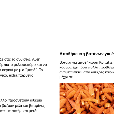
Αποθήκευση βοτάνων για έ
ε σας το συνιστώ. Αυτή
Βότανα για αποθήκευση Κοιτάξτε 
 έμπιστο μελισσοκόμο και να
κόσμος έχει τόσα πολλά προβλήμ
εριού με μια "μυτιά". Το
αντιμετωπίσει, από αντίξοες καιρι
ογικό, extra παρθένο
μέχρι σε...
άλλοι προσθέτουν αιθέρια
βάζουν μέλι και βιταμίνες
τε με αυτήν και μετά