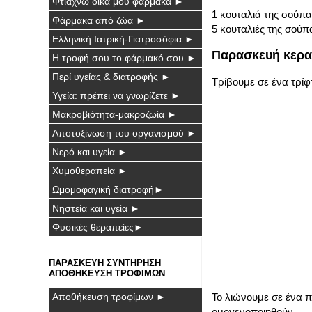
Φτιάχνω δικά μου φάρμακα ►
1 κουταλιά της σούπα
Φάρμακα από ζώα ►
5 κουταλιές της σούπ
Ελληνική Ιατρική-Γιατροσόφια ►
Παρασκευή κερα
Η τροφή σου το φάρμακό σου ►
Περί υγείας & διατροφής ►
Τρίβουμε σε ένα τρίφ
Υγεία: πρέπει να γνωρίζετε ►
Μακροβιότητα-μακροζωία ►
Αποτοξίνωση του οργανισμού ►
Νερό και υγεία ►
Χυμοθεραπεία ►
Ωμομοφαγική διατροφή►
Νηστεία και υγεία ►
Φυσικές θεραπείες►
ΠΑΡΑΣΚΕΥΗ ΣΥΝΤΗΡΗΣΗ
ΑΠΟΘΗΚΕΥΣΗ ΤΡΟΦΙΜΩΝ
Αποθήκευση τροφίμων ►
Το λιώνουμε σε ένα π
ομογενοποιηθούν