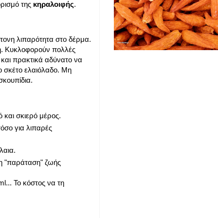
ορισμό της
κηραλοιφής
.
τονη λιπαρότητα στο δέρμα.
γή. Κυκλοφορούν πολλές
 και πρακτικά αδύνατο να
ο σκέτο ελαιόλαδο. Μη
σκουπίδια.
 και σκιερό μέρος.
τόσο για λιπαρές
λαια.
 τη "παράταση" ζωής
l... Το κόστος να τη