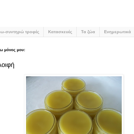
νω-συντηρώ τροφές
Κατασκευές
Τα ζώα
Ενημερωτικά
ω μόνος μου:
λοιφή