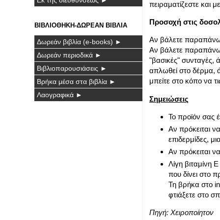
πειραματίζεστε και μ
Προσοχή στις δοσολ
ΒΙΒΛΙΟΘΗΚΗ-ΔΩΡΕΑΝ ΒΙΒΛΙΑ
Αν βάλετε παραπάνω 
Δωρεάν βιβλία (e-books) ►
Αν βάλετε παραπάνω 
Δωρεάν περιοδικά ►
"βασικές" συνταγές, 
Βιβλιοπαρουσιάσεις ►
απλωθεί στο δέρμα, ά
μπείτε στο κόπο να τι
Βρήκα μέσα στα βιβλία ►
Λαογραφικά ►
Σημειώσεις
Το προϊόν σας έ
Αν πρόκειται ν
επιδερμίδες, μι
Αν πρόκειται ν
Λίγη βιταμίνη Ε 
που δίνει στο π
Τη βρήκα στο in
φτιάξετε στο σπί
Πηγή:
Χειροποίητον