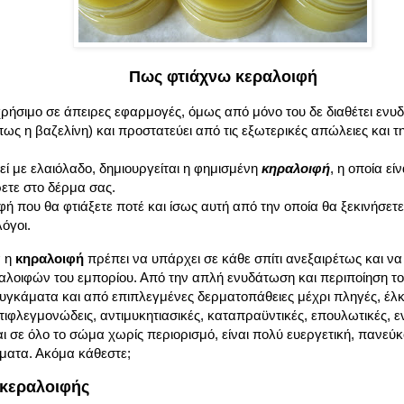
Πως φτιάχνω κεραλοιφή
 χρήσιμο σε άπειρες εφαρμογές, όμως από μόνο του δε διαθέτει ενυδα
ως η βαζελίνη) και προστατεύει από τις εξωτερικές απώλειες και τ
ί με ελαιόλαδο, δημιουργείται η φημισμένη
κηραλοιφή
, η οποία εί
ετε στο δέρμα σας.
ιφή που θα φτιάξετε ποτέ και ίσως αυτή από την οποία θα ξεκινήσετε
όγοι.
ά η
κηραλοιφή
πρέπει να υπάρχει σε κάθε σπίτι ανεξαιρέτως και να
αλοιφών του εμπορίου. Από την απλή ενυδάτωση και περιποίηση το
υγκάματα και από επιπλεγμένες δερματοπάθειες μέχρι πληγές, έλκ
ντιφλεγμονώδεις, αντιμυκητιασικές, καταπραϋντικές, επουλωτικές, ε
αι σε όλο το σώμα χωρίς περιορισμό, είναι πολύ ευεργετική, πανεύ
ήματα. Ακόμα κάθεστε;
 κεραλοιφής