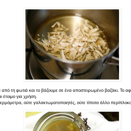
 από τη φωτιά και το βάζουμε σε ένα αποστειρωμένο βαζάκι. Το α
αι έτοιμο για χρήση.
θερμόμετρα, ούτε γαλακτωματοποιητές, ούτε τίποτα άλλο περίπλοκο