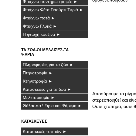
Φτιάχνω-συντηρώ τροφές ►
Φτιάχνω Φέτα Γιαούρτι Τυριά ►
Φτιάχνω ποτά ►
Φτιάχνω Γλυκά ►
Η φτωχή κουζίνα ►
ΤΑ ΖΩΑ-ΟΙ ΜΕΛΛΙΣΕΣ-ΤΑ
ΨΑΡΙΑ
Πληροφορίες για τα ζώα ►
Πτηνοτροφία ►
Κτηνοτροφία ►
Κατασκευές για τα ζώα ►
Αποσύρουμε το μίγμα
Μελισσοκομία ►
στερεοποιηθεί και είν
Θάλασσα Ψάρια και Ψάρεμα ►
Ούτε χτύπημα, ούτε 
ΚΑΤΑΣΚΕΥΕΣ
Κατασκευές σπιτιών ►