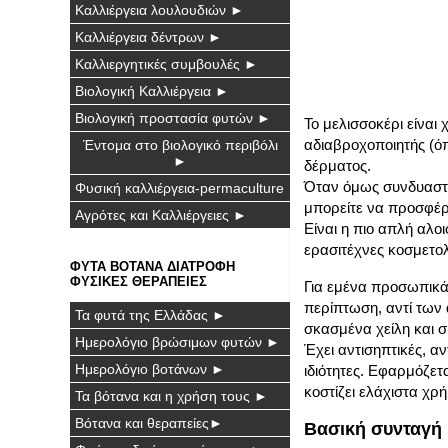
Καλλιέργεια λουλουδιών ►
Καλλιέργεια δέντρων ►
Καλλιεργητικές συμβουλές ►
Βιολογική Καλλιέργεια ►
Βιολογική προστασία φυτών ►
Το μελισσοκέρι είναι
αδιαβροχοποιητής (όπ
Έντομα στο βιολογικό περιβόλι
►
δέρματος.
Όταν όμως συνδυαστε
Φυσική καλλιέργεια-permaculture
μπορείτε να προσφέρ
Αγρότες και Καλλιέργειες ►
Είναι η πιο απλή αλο
ερασιτέχνες κοσμετολ
ΦΥΤΑ ΒΟΤΑΝΑ ΔΙΑΤΡΟΦΗ
ΦΥΣΙΚΕΣ ΘΕΡΑΠΕΙΕΣ
Για εμένα προσωπικ
περίπτωση, αντί των 
Τα φυτά της Ελλάδας ►
σκασμένα χείλη και σ
Ημερολόγιο βρώσιμων φυτών ►
Έχει αντισηπτικές, α
Ημερολόγιο βοτάνων ►
ιδιότητες. Εφαρμόζετ
κοστίζει ελάχιστα χρ
Τα βότανα και η χρήση τους ►
Βότανα και θεραπείες►
Βασική συνταγή