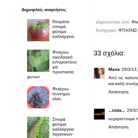
Δημοφιλείς αναρτήσεις
Ντομάτα:
Δημοσιεύτηκε από:
Φτι
σπορά
Κατηγορίες:
ΦΤΙΑΧΝΩ
φύτεμα
καλλιέργεια
33 σχόλια:
Φτιάχνω
οικολογικό
εντομοκτόνο
για
Marie
29/3/13,
προστασία
φυτών
Από τις καλύτ
και καλή συνέχε
Φτιάχνω
Απάντηση
συντηρώ
ελιές
...irida...
29/3/
ευχαριστουμε π
Σπορά
φύτεμα
Απάντηση
καλλιέργεια
λαχανικών