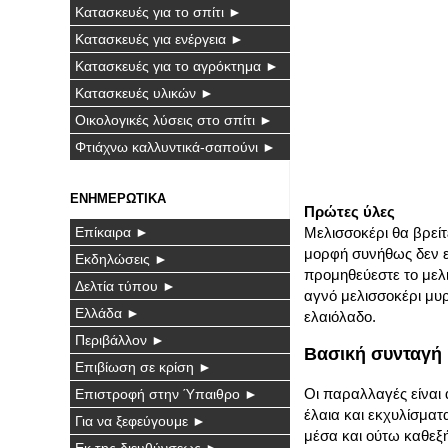
Κατασκευές για το σπίτι ►
Κατασκευές για ενέργεια ►
Κατασκευές για το αγρόκτημα ►
Κατασκευές υλικών ►
Οικολογικές λύσεις στο σπίτι ►
Φτιάχνω καλλυντικά-σαπούνι ►
ΕΝΗΜΕΡΩΤΙΚΑ
Πρώτες ύλες
Μελισσοκέρι θα βρεί
Επίκαιρα ►
μορφή συνήθως δεν εί
Εκδηλώσεις ►
προμηθεύεστε το μελι
Δελτία τύπου ►
αγνό μελισσοκέρι μυρί
Ελλάδα ►
ελαιόλαδο.
Περιβάλλον ►
Βασική συνταγή 
Επιβίωση σε κρίση ►
Οι παραλλαγές είναι 
Επιστροφή στην Ύπαιθρο ►
έλαια και εκχυλίσματ
Για να ξεφεύγουμε ►
μέσα και ούτω καθεξ
Εκ της διευθύνσεως ►