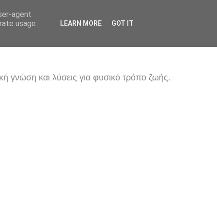
user-agent
erate usage
LEARN MORE
GOT IT
κή γνώση και λύσεις για φυσικό τρόπο ζωής.