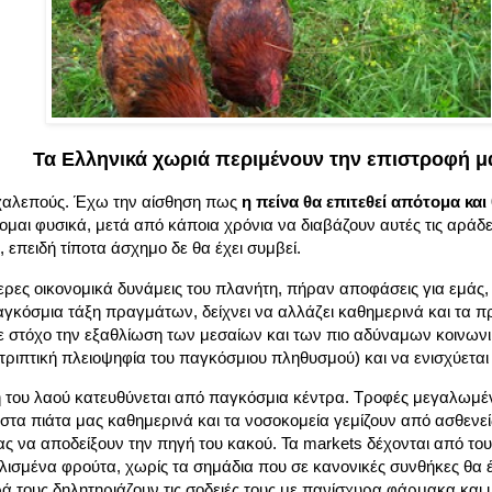
Τα Ελληνικά χωριά περιμένουν την επιστροφή μ
 χαλεπούς. Έχω την αίσθηση πως
η πείνα θα επιτεθεί απότομα και
ομαι φυσικά, μετά από κάποια χρόνια να διαβάζουν αυτές τις αράδε
 επειδή τίποτα άσχημο δε θα έχει συμβεί.
τερες οικονομικά δυνάμεις του πλανήτη, πήραν αποφάσεις για εμάς
γκόσμια τάξη πραγμάτων, δείχνει να αλλάζει καθημερινά και τα 
ε στόχο την εξαθλίωση των μεσαίων και των πιο αδύναμων κοινωνι
τριπτική πλειοψηφία του παγκόσμιου πληθυσμού) και να ενισχύεται
ή του λαού κατευθύνεται από παγκόσμια κέντρα. Τροφές μεγαλωμέ
στα πιάτα μας καθημερινά και τα νοσοκομεία γεμίζουν από ασθενε
ς να αποδείξουν την πηγή του κακού. Τα markets δέχονται από τ
ισμένα φρούτα, χωρίς τα σημάδια που σε κανονικές συνθήκες θα 
ά τους δηλητηριάζουν τις σοδειές τους με πανίσχυρα φάρμακα και μ