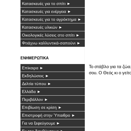
Κατασκευές για το σπίτι ►
Κατασκευές για ενέργεια ►
Κατασκευές για το αγρόκτημα ►
Κατασκευές υλικών ►
Οικολογικές λύσεις στο σπίτι ►
Φτιάχνω καλλυντικά-σαπούνι ►
ΕΝΗΜΕΡΩΤΙΚΑ
Το στάβλο για τα ζώα,
Επίκαιρα ►
σου. Ο Θεός κι ο γεί
Εκδηλώσεις ►
Δελτία τύπου ►
Ελλάδα ►
Περιβάλλον ►
Επιβίωση σε κρίση ►
Επιστροφή στην Ύπαιθρο ►
Για να ξεφεύγουμε ►
Εκ της διευθύνσεως ►