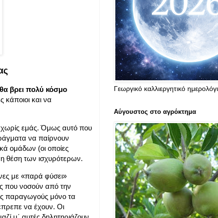
ας
Γεωργικό καλλιεργητικό ημερολόγ
 θα βρει πολύ κόσμο
ς κάποιοι και να
Αύγουστος στο αγρόκτημα
, χωρίς εμάς. Όμως αυτό που
πράγματα να παίρνουν
κά ομάδων (οι οποίες
 η θέση των ισχυρότερων.
νες με «παρά φύσει»
ίς που νοσούν από την
ους παραγωγούς μόνο τα
έπρεπε να έχουν. Οι
αζί μ΄ αυτές δηλητηριάζουν