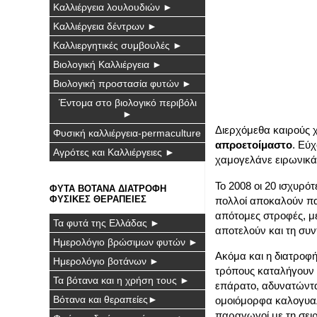
Καλλιέργεια λουλουδιών ►
Καλλιέργεια δέντρων ►
Καλλιεργητικές συμβουλές ►
Βιολογική Καλλιέργεια ►
Βιολογική προστασία φυτών ►
Έντομα στο βιολογικό περιβόλι
►
Διερχόμεθα καιρούς
Φυσική καλλιέργεια-permaculture
απροετοίμαστο
. Εύχ
Αγρότες και Καλλιέργειες ►
χαμογελάνε ειρωνικά,
Το 2008 οι 20 ισχυρό
ΦΥΤΑ ΒΟΤΑΝΑ ΔΙΑΤΡΟΦΗ
ΦΥΣΙΚΕΣ ΘΕΡΑΠΕΙΕΣ
πολλοί αποκαλούν πα
απότομες στροφές, μ
Τα φυτά της Ελλάδας ►
αποτελούν και τη συν
Ημερολόγιο βρώσιμων φυτών ►
Ακόμα και η διατροφ
Ημερολόγιο βοτάνων ►
τρόπους καταλήγουν 
Τα βότανα και η χρήση τους ►
επάρατο, αδυνατώντα
Βότανα και θεραπείες►
ομοιόμορφα καλογυαλ
παραγωγοί με τη σειρ