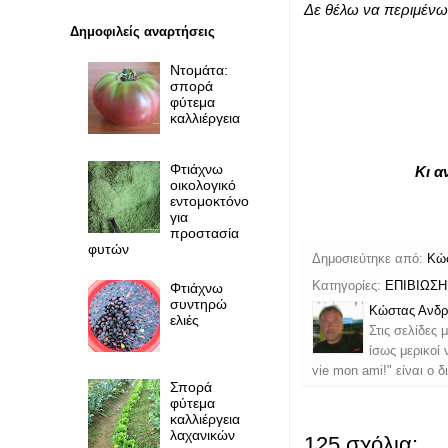
Δε θέλω να περιμένω 
Δημοφιλείς αναρτήσεις
Ντομάτα:
σπορά
φύτεμα
καλλιέργεια
Φτιάχνω
Κι α
οικολογικό
εντομοκτόνο
για
προστασία
φυτών
Δημοσιεύτηκε από:
Κώ
Κατηγορίες:
ΕΠΙΒΙΩΣΗ
Φτιάχνω
συντηρώ
Κώστας Ανδρ
ελιές
Στις σελίδες 
ίσως μερικοί
vie mon ami!" είναι ο 
Σπορά
φύτεμα
καλλιέργεια
λαχανικών
125 σχόλια: