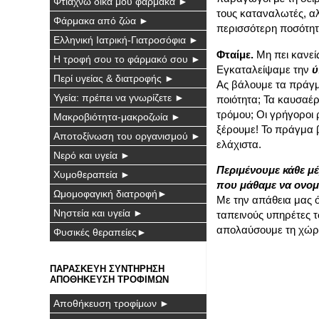
Φτιάχνω δικά μου φάρμακα ►
τους καταναλωτές, αλ
Φάρμακα από ζώα ►
περισσότερη ποσότη
Ελληνική Ιατρική-Γιατροσόφια ►
Φταίμε.
Μη πει κανείς 
Η τροφή σου το φάρμακό σου ►
Εγκαταλείψαμε την
ύ
Περί υγείας & διατροφής ►
Ας βάλουμε τα πράγμα
Υγεία: πρέπει να γνωρίζετε ►
ποιότητα; Τα καυσαέρ
τρόμου; Οι γρήγοροι 
Μακροβιότητα-μακροζωία ►
ξέρουμε! Το πράγμα β
Αποτοξίνωση του οργανισμού ►
ελάχιστα.
Νερό και υγεία ►
Περιμένουμε κάθε μ
Χυμοθεραπεία ►
που μάθαμε να ονομ
Ωμομοφαγική διατροφή►
Με την απάθεια μας ό
Νηστεία και υγεία ►
ταπεινούς υπηρέτες 
απολαύσουμε τη χώρα
Φυσικές θεραπείες►
ΠΑΡΑΣΚΕΥΗ ΣΥΝΤΗΡΗΣΗ
ΑΠΟΘΗΚΕΥΣΗ ΤΡΟΦΙΜΩΝ
Αποθήκευση τροφίμων ►