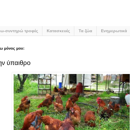
νω-συντηρώ τροφές
Κατασκευές
Τα ζώα
Ενημερωτικά
ω μόνος μου:
ην ύπαιθρο