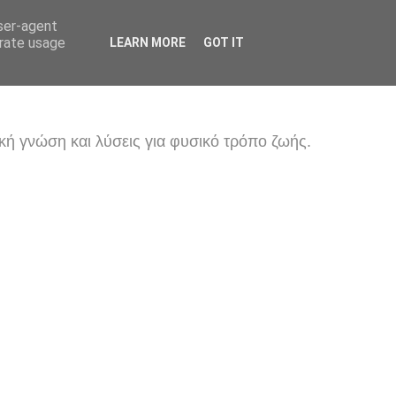
user-agent
erate usage
LEARN MORE
GOT IT
κή γνώση και λύσεις για φυσικό τρόπο ζωής.