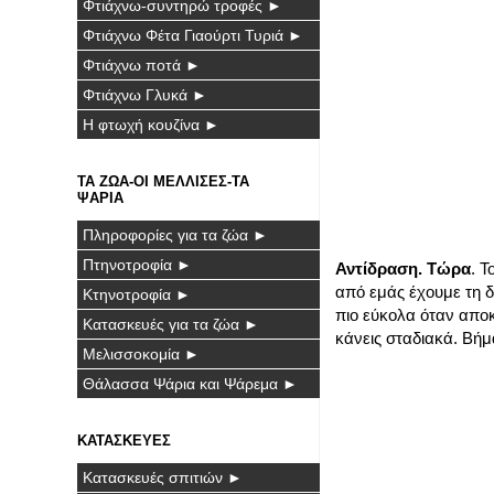
Φτιάχνω-συντηρώ τροφές ►
Φτιάχνω Φέτα Γιαούρτι Τυριά ►
Φτιάχνω ποτά ►
Φτιάχνω Γλυκά ►
Η φτωχή κουζίνα ►
ΤΑ ΖΩΑ-ΟΙ ΜΕΛΛΙΣΕΣ-ΤΑ
ΨΑΡΙΑ
Πληροφορίες για τα ζώα ►
Πτηνοτροφία ►
Αντίδραση. Τώρα
. 
από εμάς έχουμε τη δ
Κτηνοτροφία ►
πιο εύκολα όταν αποκ
Κατασκευές για τα ζώα ►
κάνεις σταδιακά. Βήμ
Μελισσοκομία ►
Θάλασσα Ψάρια και Ψάρεμα ►
ΚΑΤΑΣΚΕΥΕΣ
Κατασκευές σπιτιών ►