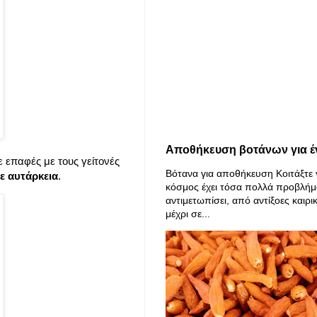
Αποθήκευση βοτάνων για έ
νε επαφές με τους γείτονές
Βότανα για αποθήκευση Κοιτάξτε 
ε αυτάρκεια
.
κόσμος έχει τόσα πολλά προβλήμ
αντιμετωπίσει, από αντίξοες καιρι
μέχρι σε...