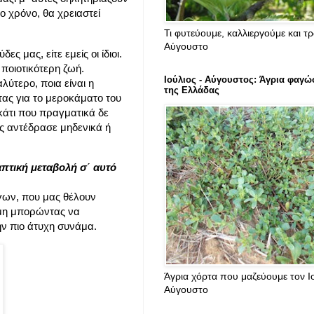
ο χρόνο, θα χρειαστεί
Τι φυτεύουμε, καλλιεργούμε και τ
Αύγουστο
ες μας, είτε εμείς οι ίδιοι.
ποιοτικότερη ζωή.
Ιούλιος - Αύγουστος: Άγρια φαγώ
λύτερο, ποια είναι η
της Ελλάδας
τας για το μεροκάματο του
κάτι που πραγματικά δε
ος αντέδρασε μηδενικά ή
πτική μεταβολή σ΄ αυτό
ίγων, που μας θέλουν
 μη μπορώντας να
ην πιο άτυχη συνάμα.
Άγρια χόρτα που μαζεύουμε τον Ιο
Αύγουστο