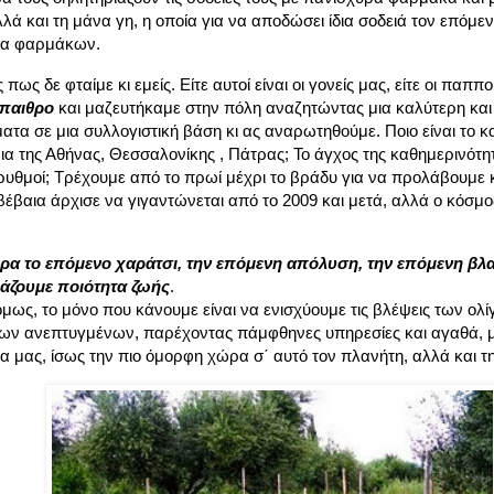
λά και τη μάνα γη, η οποία για να αποδώσει ίδια σοδειά τον επόμεν
τα φαρμάκων.
πως δε φταίμε κι εμείς. Είτε αυτοί είναι οι γονείς μας, είτε οι παππούδ
παιθρο
και μαζευτήκαμε στην πόλη αναζητώντας μια καλύτερη και 
τα σε μια συλλογιστική βάση κι ας αναρωτηθούμε. Ποιο είναι το κα
ια της Αθήνας, Θεσσαλονίκης , Πάτρας; Το άγχος της καθημερινότη
ρυθμοί; Τρέχουμε από το πρωί μέχρι το βράδυ για να προλάβουμε 
έβαια άρχισε να γιγαντώνεται από το 2009 και μετά, αλλά ο κόσμ
έρα το επόμενο χαράτσι, την επόμενη απόλυση, την επόμενη βλα
άζουμε ποιότητα ζωής
.
μως, το μόνο που κάνουμε είναι να ενισχύουμε τις βλέψεις των ολ
των ανεπτυγμένων, παρέχοντας πάμφθηνες υπηρεσίες και αγαθά,
 μας, ίσως την πιο όμορφη χώρα σ΄ αυτό τον πλανήτη, αλλά και τ