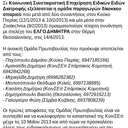
Σε
Κοινωνική Συνεταιριστική Επιχείρηση Ειδικών Ειδών
Διατροφής εξελίσσεται η ομάδα παραγωγών δίκοκκου
σιταριού
που μετά από δύο συναντήσεις στον Κούκο
Πιερίας (12/1/2013 & 10/2/2013) και μία μέσα στην
Zootechnia (9/2/2013) πραγματοποίησε τέταρτη συνάντηση
με στελέχη του
ΕΛΓΟ ΔΗΜΗΤΡΑ
στην Θέρμη
Θεσσαλονίκης, στις 14/4/2013.
Η ανοικτή Ομάδα Πρωτοβουλίας που προέκυψε αποτελείται
από τους:
- Παχόπουλο Δαμιάνο (Κούκο Πιερίας, 6947185166)
- Αμανατίδη Δημήτριο (ΚοινΣΕπ Σπάρτακος Κομοτηνή,
6942842268)
- Μιχαηλίδη Δημήτρη (6998282382)
- Μεντεσόπουλο Θεόδωρο (Κιλκίς, 6997138985)
- Κασάπη Δημήτριο (ΚοινΣΕπ Σπάρτακος Κομοτηνή)
- Δημητρόπουλο Βασίλη (Θεσσαλονίκη, 6972916213)
- Γαλογαύρο Φώτη (Σέρβια Κοζάνης, 6937808239)
Οι πρώτες αποφάσεις της Ομάδας Πρωτοβουλίας είναι να
συνταχθεί και να κυκλοφορήσει το καταστατικό της ΚοινΣΕπ
μέχρι τις 10 Μαΐου 2013 και από τώρα να προσκαλέσει
όλους τους ενδιαφερόμενους να συμμετάσχουν για την