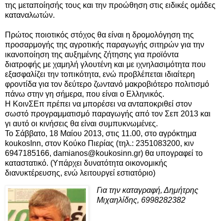
της μεταποίησής τους και την προώθηση στις ειδικές ομάδες
καταναλωτών.
Πρώτος ποιοτικός στόχος θα είναι η δρομολόγηση της
προσαρμογής της αγροτικής παραγωγής σιτηρών για την
ικανοποίηση της αυξημένης ζήτησης για προϊόντα
διατροφής με χαμηλή γλουτένη και με ιχνηλασιμότητα που
εξασφαλίζει την τοπικότητα, ενώ προβλέπεται ιδιαίτερη
φροντίδα για τον δεύτερο ζωντανό μακροβιότερο πολιτισμό
πάνω στην γη σήμερα, που είναι ο Ελληνικός.
Η ΚοινΣΕπ πρέπει να μπορέσει να ανταποκριθεί στον
σωστό προγραμματισμό παραγωγής από τον Σεπ 2013 και
γι αυτό οι κινήσεις θα είναι συμπυκνωμένες.
Το Σάββατο, 18 Μαίου 2013, στις 11.00, στο αγρόκτημα
koukosInn, στον Κούκο Πιερίας (τηλ.: 2351083200, κιν
6947185166, damianos@koukosinn.gr) θα υπογραφεί το
καταστατικό. (Υπάρχει δυνατότητα οικονομικής
διανυκτέρευσης, ενώ λειτουργεί εστιατόριο)
Για την καταγραφή, Δημήτρης
Μιχαηλίδης, 6998282382