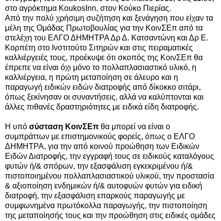
στο αγρόκτημα KoukosInn, στον Κούκο Πιερίας.
Από την πολύ χρήσιμη συζήτηση και ξενάγηση που είχαν τα
μέλη της Ομάδας Πρωτοβουλίας για την ΚοινΣΕπ από τα
στελέχη του ΕΛΓΟ ΔΗΜΗΤΡΑ Δρ Δ. Κατσαντώνη και Δρ Ε.
Κορπέτη στο Ινστιτούτο Σιτηρών και στις πειραματικές
καλλιέργειές τους, προέκυψε ότι σκοπός της ΚοινΣΕπ θα
έπρεπε να είναι όχι μόνο το πολλαπλασιαστικό υλικό, η
καλλιέργεια, η πρώτη μεταποίηση σε άλευρο και η
παραγωγή ειδικών ειδών διατροφής από δίκοκκο σιτάρι,
όπως ξεκίνησαν οι συναντήσεις, αλλά να καλύπτονται και
άλλες πιθανές δραστηριότητες με ειδικά είδη διατροφής.
Η υπό
σύσταση ΚοινΣΕπ
θα μπορεί να είναι ο
συμπράττων με επιστημονικούς φορείς, όπως ο ΕΛΓΟ
ΔΗΜΗΤΡΑ, για την από κοινού προώθηση των Ειδικών
Ειδών Διατροφής, την εγγραφή τους σε ειδικούς καταλόγους
φυτών ή/& σπόρων, την εξασφάλιση εγκεκριμένου ή/&
πιστοποιημένου πολλαπλασιαστικού υλικού, την προστασία
& αξιοποίηση ενδημικών ή/& αυτοφυών φυτών για ειδική
διατροφή, την εξασφάλιση επαρκούς παραγωγής με
συμφωνημένα πρωτόκολλα παραγωγής, την πιστοποίηση
της μεταποίησής τους και την προώθηση στις ειδικές ομάδες