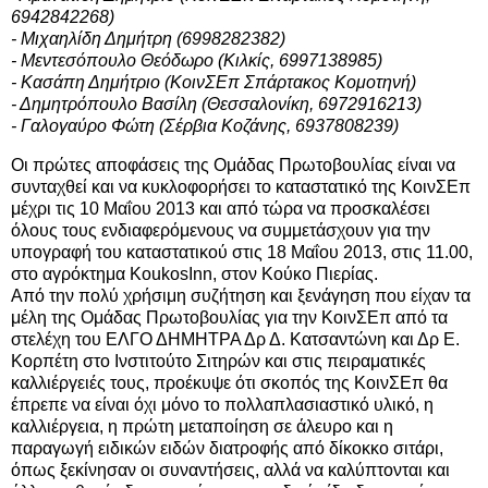
6942842268)
- Μιχαηλίδη Δημήτρη (6998282382)
- Μεντεσόπουλο Θεόδωρο (Κιλκίς, 6997138985)
- Κασάπη Δημήτριο (ΚοινΣΕπ Σπάρτακος Κομοτηνή)
- Δημητρόπουλο Βασίλη (Θεσσαλονίκη, 6972916213)
- Γαλογαύρο Φώτη (Σέρβια Κοζάνης, 6937808239)
Οι πρώτες αποφάσεις της Ομάδας Πρωτοβουλίας είναι να
συνταχθεί και να κυκλοφορήσει το καταστατικό της ΚοινΣΕπ
μέχρι τις 10 Μαΐου 2013 και από τώρα να προσκαλέσει
όλους τους ενδιαφερόμενους να συμμετάσχουν για την
υπογραφή του καταστατικού στις 18 Μαΐου 2013, στις 11.00,
στο αγρόκτημα KoukosInn, στον Κούκο Πιερίας.
Από την πολύ χρήσιμη συζήτηση και ξενάγηση που είχαν τα
μέλη της Ομάδας Πρωτοβουλίας για την ΚοινΣΕπ από τα
στελέχη του ΕΛΓΟ ΔΗΜΗΤΡΑ Δρ Δ. Κατσαντώνη και Δρ Ε.
Κορπέτη στο Ινστιτούτο Σιτηρών και στις πειραματικές
καλλιέργειές τους, προέκυψε ότι σκοπός της ΚοινΣΕπ θα
έπρεπε να είναι όχι μόνο το πολλαπλασιαστικό υλικό, η
καλλιέργεια, η πρώτη μεταποίηση σε άλευρο και η
παραγωγή ειδικών ειδών διατροφής από δίκοκκο σιτάρι,
όπως ξεκίνησαν οι συναντήσεις, αλλά να καλύπτονται και