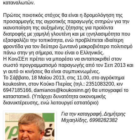
καταναλωτών.
Πρώτος ποιοτικός στόχος θα είναι η δρομολόγηση της
προσαρμογής της αγροτικής παραγωγής σιτηρών για την
ικανοποίηση της αυξημένης ζήτησης για προϊόντα
διατροφής με χαμηλή γλουτένη και με ιχνηλασιμότητα που
εξασφαλίζει την τοπικότητα, ενώ προβλέπεται ιδιαίτερη
φροντίδα για τον δεύτερο ζωντανό μακροβιότερο πολιτισμό
πάνω στην γη σήμερα, που είναι ο Ελληνικός.
Η ΚοινΣΕπ πρέπει να μπορέσει να ανταποκριθεί στον
σωστό προγραμματισμό παραγωγής από τον Σεπ 2013 και
γι αυτό οι κινήσεις θα είναι συμπυκνωμένες.
Το Σάββατο, 18 Μαίου 2013, στις 11.00, στο αγρόκτημα
koukosInn, στον Κούκο Πιερίας (τηλ.: 2351083200, κιν
6947185166, damianos@koukosinn.gr) θα υπογραφεί το
καταστατικό. (Υπάρχει δυνατότητα οικονομικής
διανυκτέρευσης, ενώ λειτουργεί εστιατόριο)
Για την καταγραφή, Δημήτρης
Μιχαηλίδης, 6998282382