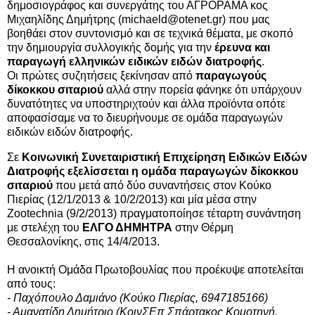
δημοσιογράφος και συνεργάτης του ΑΓΡΟΡΑΜΑ κος
Μιχαηλίδης Δημήτρης (
michaeld@otenet.gr
) που μας
βοηθάει στον συντονισμό και σε τεχνικά θέματα, με σκοπό
την δημιουργία συλλογικής δομής για την
έρευνα και
παραγωγή ελληνικών ειδικών ειδών διατροφής
.
Οι πρώτες συζητήσεις ξεκίνησαν από
παραγωγούς
δίκοκκου σιταριού
αλλά στην πορεία φάνηκε ότι υπάρχουν
δυνατότητες να υποστηριχτούν και άλλα προϊόντα οπότε
αποφασίσαμε να το διευρήνουμε σε ομάδα παραγωγών
ειδικών ειδών διατροφής.
Σε
Κοινωνική Συνεταιριστική Επιχείρηση Ειδικών Ειδών
Διατροφής εξελίσσεται η ομάδα παραγωγών δίκοκκου
σιταριού
που μετά από δύο συναντήσεις στον Κούκο
Πιερίας (12/1/2013 & 10/2/2013) και μία μέσα στην
Zootechnia (9/2/2013) πραγματοποίησε τέταρτη συνάντηση
με στελέχη του
ΕΛΓΟ ΔΗΜΗΤΡΑ
στην Θέρμη
Θεσσαλονίκης, στις 14/4/2013.
Η ανοικτή Ομάδα Πρωτοβουλίας που προέκυψε αποτελείται
από τους:
- Παχόπουλο Δαμιάνο (Κούκο Πιερίας, 6947185166)
- Αμανατίδη Δημήτριο (ΚοινΣΕπ Σπάρτακος Κομοτηνή,