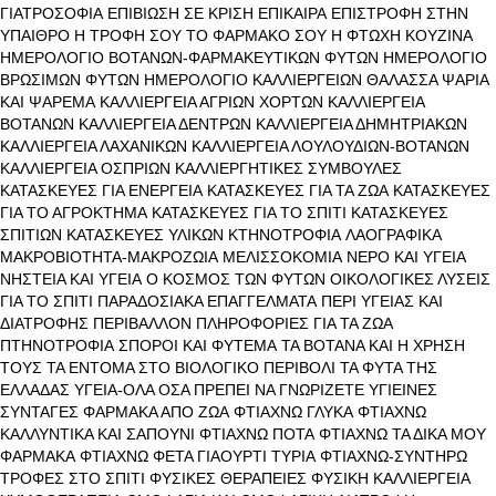
ΓΙΑΤΡΟΣΟΦΙΑ
ΕΠΙΒΙΩΣΗ ΣΕ ΚΡΙΣΗ
ΕΠΙΚΑΙΡΑ
ΕΠΙΣΤΡΟΦΗ ΣΤΗΝ
ΥΠΑΙΘΡΟ
Η ΤΡΟΦΗ ΣΟΥ ΤΟ ΦΑΡΜΑΚΟ ΣΟΥ
Η ΦΤΩΧΗ ΚΟΥΖΙΝΑ
ΗΜΕΡΟΛΟΓΙΟ ΒΟΤΑΝΩΝ-ΦΑΡΜΑΚΕΥΤΙΚΩΝ ΦΥΤΩΝ
ΗΜΕΡΟΛΟΓΙΟ
ΒΡΩΣΙΜΩΝ ΦΥΤΩΝ
ΗΜΕΡΟΛΟΓΙΟ ΚΑΛΛΙΕΡΓΕΙΩΝ
ΘΑΛΑΣΣΑ ΨΑΡΙΑ
ΚΑΙ ΨΑΡΕΜΑ
ΚΑΛΛΙΕΡΓΕΙΑ ΑΓΡΙΩΝ ΧΟΡΤΩΝ
ΚΑΛΛΙΕΡΓΕΙΑ
ΒΟΤΑΝΩΝ
ΚΑΛΛΙΕΡΓΕΙΑ ΔΕΝΤΡΩΝ
ΚΑΛΛΙΕΡΓΕΙΑ ΔΗΜΗΤΡΙΑΚΩΝ
ΚΑΛΛΙΕΡΓΕΙΑ ΛΑΧΑΝΙΚΩΝ
ΚΑΛΛΙΕΡΓΕΙΑ ΛΟΥΛΟΥΔΙΩΝ-ΒΟΤΑΝΩΝ
ΚΑΛΛΙΕΡΓΕΙΑ ΟΣΠΡΙΩΝ
ΚΑΛΛΙΕΡΓΗΤΙΚΕΣ ΣΥΜΒΟΥΛΕΣ
ΚΑΤΑΣΚΕΥΕΣ ΓΙΑ ΕΝΕΡΓΕΙΑ
ΚΑΤΑΣΚΕΥΕΣ ΓΙΑ ΤΑ ΖΩΑ
ΚΑΤΑΣΚΕΥΕΣ
ΓΙΑ ΤΟ ΑΓΡΟΚΤΗΜΑ
ΚΑΤΑΣΚΕΥΕΣ ΓΙΑ ΤΟ ΣΠΙΤΙ
ΚΑΤΑΣΚΕΥΕΣ
ΣΠΙΤΙΩΝ
ΚΑΤΑΣΚΕΥΕΣ ΥΛΙΚΩΝ
ΚΤΗΝΟΤΡΟΦΙΑ
ΛΑΟΓΡΑΦΙΚΑ
ΜΑΚΡΟΒΙΟΤΗΤΑ-ΜΑΚΡΟΖΩΙΑ
ΜΕΛΙΣΣΟΚΟΜΙΑ
ΝΕΡΟ ΚΑΙ ΥΓΕΙΑ
ΝΗΣΤΕΙΑ ΚΑΙ ΥΓΕΙΑ
Ο ΚΟΣΜΟΣ ΤΩΝ ΦΥΤΩΝ
ΟΙΚΟΛΟΓΙΚΕΣ ΛΥΣΕΙΣ
ΓΙΑ ΤΟ ΣΠΙΤΙ
ΠΑΡΑΔΟΣΙΑΚΑ ΕΠΑΓΓΕΛΜΑΤΑ
ΠΕΡΙ ΥΓΕΙΑΣ ΚΑΙ
ΔΙΑΤΡΟΦΗΣ
ΠΕΡΙΒΑΛΛΟΝ
ΠΛΗΡΟΦΟΡΙΕΣ ΓΙΑ ΤΑ ΖΩΑ
ΠΤΗΝΟΤΡΟΦΙΑ
ΣΠΟΡΟΙ ΚΑΙ ΦΥΤΕΜΑ
ΤΑ ΒΟΤΑΝΑ ΚΑΙ Η ΧΡΗΣΗ
ΤΟΥΣ
ΤΑ ΕΝΤΟΜΑ ΣΤΟ ΒΙΟΛΟΓΙΚΟ ΠΕΡΙΒΟΛΙ
ΤΑ ΦΥΤΑ ΤΗΣ
ΕΛΛΑΔΑΣ
ΥΓΕΙΑ-ΟΛΑ ΟΣΑ ΠΡΕΠΕΙ ΝΑ ΓΝΩΡΙΖΕΤΕ
ΥΓΙΕΙΝΕΣ
ΣΥΝΤΑΓΕΣ
ΦΑΡΜΑΚΑ ΑΠΟ ΖΩΑ
ΦΤΙΑΧΝΩ ΓΛΥΚΑ
ΦΤΙΑΧΝΩ
ΚΑΛΛΥΝΤΙΚΑ ΚΑΙ ΣΑΠΟΥΝΙ
ΦΤΙΑΧΝΩ ΠΟΤΑ
ΦΤΙΑΧΝΩ ΤΑ ΔΙΚΑ ΜΟΥ
ΦΑΡΜΑΚΑ
ΦΤΙΑΧΝΩ ΦΕΤΑ ΓΙΑΟΥΡΤΙ ΤΥΡΙΑ
ΦΤΙΑΧΝΩ-ΣΥΝΤΗΡΩ
ΤΡΟΦΕΣ ΣΤΟ ΣΠΙΤΙ
ΦΥΣΙΚΕΣ ΘΕΡΑΠΕΙΕΣ
ΦΥΣΙΚΗ ΚΑΛΛΙΕΡΓΕΙΑ