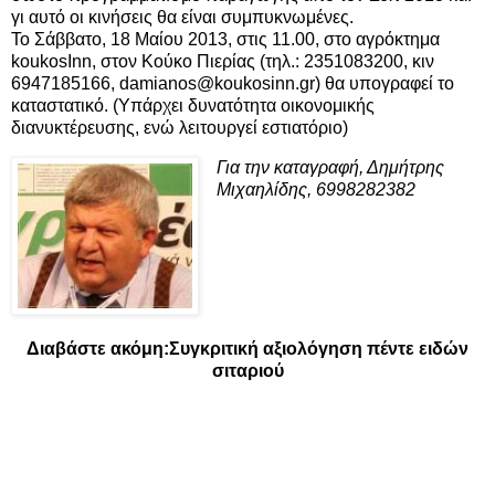
γι αυτό οι κινήσεις θα είναι συμπυκνωμένες.
Το Σάββατο, 18 Μαίου 2013, στις 11.00, στο αγρόκτημα
koukosInn, στον Κούκο Πιερίας (τηλ.: 2351083200, κιν
6947185166, damianos@koukosinn.gr) θα υπογραφεί το
καταστατικό. (Υπάρχει δυνατότητα οικονομικής
διανυκτέρευσης, ενώ λειτουργεί εστιατόριο)
Για την καταγραφή, Δημήτρης
Μιχαηλίδης, 6998282382
Διαβάστε ακόμη:
Συγκριτική αξιολόγηση πέντε ειδών
σιταριού