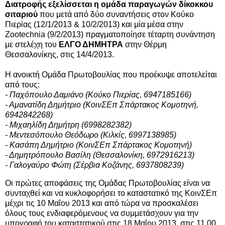
Διατροφής εξελίσσεται η ομάδα παραγωγών δίκοκκου
σιταριού
που μετά από δύο συναντήσεις στον Κούκο
Πιερίας (12/1/2013 & 10/2/2013) και μία μέσα στην
Zootechnia (9/2/2013) πραγματοποίησε τέταρτη συνάντηση
με στελέχη του
ΕΛΓΟ ΔΗΜΗΤΡΑ
στην Θέρμη
Θεσσαλονίκης, στις 14/4/2013.
Η ανοικτή Ομάδα Πρωτοβουλίας που προέκυψε αποτελείται
από τους:
- Παχόπουλο Δαμιάνο (Κούκο Πιερίας, 6947185166)
- Αμανατίδη Δημήτριο (ΚοινΣΕπ Σπάρτακος Κομοτηνή,
6942842268)
- Μιχαηλίδη Δημήτρη (6998282382)
- Μεντεσόπουλο Θεόδωρο (Κιλκίς, 6997138985)
- Κασάπη Δημήτριο (ΚοινΣΕπ Σπάρτακος Κομοτηνή)
- Δημητρόπουλο Βασίλη (Θεσσαλονίκη, 6972916213)
- Γαλογαύρο Φώτη (Σέρβια Κοζάνης, 6937808239)
Οι πρώτες αποφάσεις της Ομάδας Πρωτοβουλίας είναι να
συνταχθεί και να κυκλοφορήσει το καταστατικό της ΚοινΣΕπ
μέχρι τις 10 Μαΐου 2013 και από τώρα να προσκαλέσει
όλους τους ενδιαφερόμενους να συμμετάσχουν για την
υπογραφή του καταστατικού στις 18 Μαΐου 2013, στις 11.00,