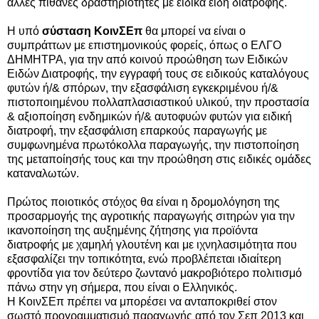
άλλες πιθανές δραστηριότητες με ειδικά είδη διατροφής.
Η υπό
σύσταση ΚοινΣΕπ
θα μπορεί να είναι ο
συμπράττων με επιστημονικούς φορείς, όπως ο ΕΛΓΟ
ΔΗΜΗΤΡΑ, για την από κοινού προώθηση των Ειδικών
Ειδών Διατροφής, την εγγραφή τους σε ειδικούς καταλόγους
φυτών ή/& σπόρων, την εξασφάλιση εγκεκριμένου ή/&
πιστοποιημένου πολλαπλασιαστικού υλικού, την προστασία
& αξιοποίηση ενδημικών ή/& αυτοφυών φυτών για ειδική
διατροφή, την εξασφάλιση επαρκούς παραγωγής με
συμφωνημένα πρωτόκολλα παραγωγής, την πιστοποίηση
της μεταποίησής τους και την προώθηση στις ειδικές ομάδες
καταναλωτών.
Πρώτος ποιοτικός στόχος θα είναι η δρομολόγηση της
προσαρμογής της αγροτικής παραγωγής σιτηρών για την
ικανοποίηση της αυξημένης ζήτησης για προϊόντα
διατροφής με χαμηλή γλουτένη και με ιχνηλασιμότητα που
εξασφαλίζει την τοπικότητα, ενώ προβλέπεται ιδιαίτερη
φροντίδα για τον δεύτερο ζωντανό μακροβιότερο πολιτισμό
πάνω στην γη σήμερα, που είναι ο Ελληνικός.
Η ΚοινΣΕπ πρέπει να μπορέσει να ανταποκριθεί στον
σωστό προγραμματισμό παραγωγής από τον Σεπ 2013 και