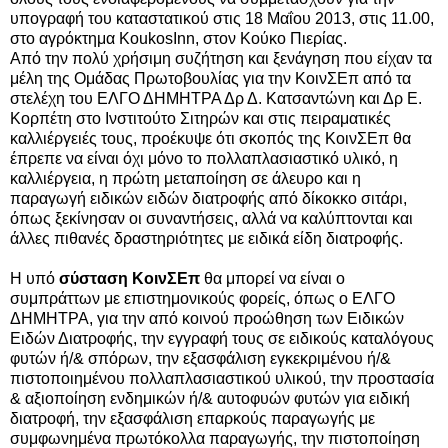
υπογραφή του καταστατικού στις 18 Μαΐου 2013, στις 11.00,
στο αγρόκτημα KoukosInn, στον Κούκο Πιερίας.
Από την πολύ χρήσιμη συζήτηση και ξενάγηση που είχαν τα
μέλη της Ομάδας Πρωτοβουλίας για την ΚοινΣΕπ από τα
στελέχη του ΕΛΓΟ ΔΗΜΗΤΡΑ Δρ Δ. Κατσαντώνη και Δρ Ε.
Κορπέτη στο Ινστιτούτο Σιτηρών και στις πειραματικές
καλλιέργειές τους, προέκυψε ότι σκοπός της ΚοινΣΕπ θα
έπρεπε να είναι όχι μόνο το πολλαπλασιαστικό υλικό, η
καλλιέργεια, η πρώτη μεταποίηση σε άλευρο και η
παραγωγή ειδικών ειδών διατροφής από δίκοκκο σιτάρι,
όπως ξεκίνησαν οι συναντήσεις, αλλά να καλύπτονται και
άλλες πιθανές δραστηριότητες με ειδικά είδη διατροφής.
Η υπό
σύσταση ΚοινΣΕπ
θα μπορεί να είναι ο
συμπράττων με επιστημονικούς φορείς, όπως ο ΕΛΓΟ
ΔΗΜΗΤΡΑ, για την από κοινού προώθηση των Ειδικών
Ειδών Διατροφής, την εγγραφή τους σε ειδικούς καταλόγους
φυτών ή/& σπόρων, την εξασφάλιση εγκεκριμένου ή/&
πιστοποιημένου πολλαπλασιαστικού υλικού, την προστασία
& αξιοποίηση ενδημικών ή/& αυτοφυών φυτών για ειδική
διατροφή, την εξασφάλιση επαρκούς παραγωγής με
συμφωνημένα πρωτόκολλα παραγωγής, την πιστοποίηση