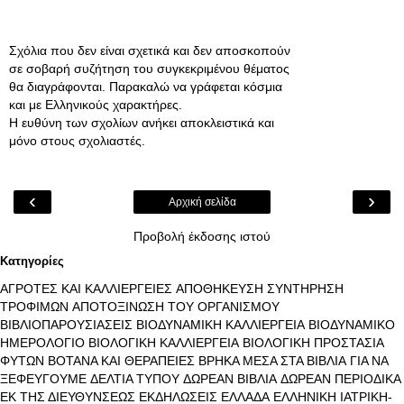
Σχόλια που δεν είναι σχετικά και δεν αποσκοπούν
σε σοβαρή συζήτηση του συγκεκριμένου θέματος
θα διαγράφονται. Παρακαλώ να γράφεται κόσμια
και με Ελληνικούς χαρακτήρες.
Η ευθύνη των σχολίων ανήκει αποκλειστικά και
μόνο στους σχολιαστές.
‹
›
Αρχική σελίδα
Προβολή έκδοσης ιστού
Κατηγορίες
ΑΓΡΟΤΕΣ ΚΑΙ ΚΑΛΛΙΕΡΓΕΙΕΣ
ΑΠΟΘΗΚΕΥΣΗ ΣΥΝΤΗΡΗΣΗ
ΤΡΟΦΙΜΩΝ
ΑΠΟΤΟΞΙΝΩΣΗ ΤΟΥ ΟΡΓΑΝΙΣΜΟΥ
ΒΙΒΛΙΟΠΑΡΟΥΣΙΑΣΕΙΣ
ΒΙΟΔΥΝΑΜΙΚΗ ΚΑΛΛΙΕΡΓΕΙΑ
ΒΙΟΔΥΝΑΜΙΚΟ
ΗΜΕΡΟΛΟΓΙΟ
ΒΙΟΛΟΓΙΚΗ ΚΑΛΛΙΕΡΓΕΙΑ
ΒΙΟΛΟΓΙΚΗ ΠΡΟΣΤΑΣΙΑ
ΦΥΤΩΝ
ΒΟΤΑΝΑ ΚΑΙ ΘΕΡΑΠΕΙΕΣ
ΒΡΗΚΑ ΜΕΣΑ ΣΤΑ ΒΙΒΛΙΑ
ΓΙΑ ΝΑ
ΞΕΦΕΥΓΟΥΜΕ
ΔΕΛΤΙΑ ΤΥΠΟΥ
ΔΩΡΕΑΝ ΒΙΒΛΙΑ
ΔΩΡΕΑΝ ΠΕΡΙΟΔΙΚΑ
ΕΚ ΤΗΣ ΔΙΕΥΘΥΝΣΕΩΣ
ΕΚΔΗΛΩΣΕΙΣ
ΕΛΛΑΔΑ
ΕΛΛΗΝΙΚΗ ΙΑΤΡΙΚΗ-