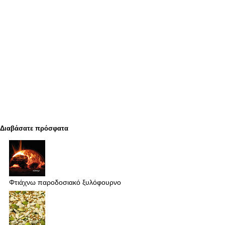
Διαβάσατε πρόσφατα
Φτιάχνω παροδοσιακό ξυλόφουρνο