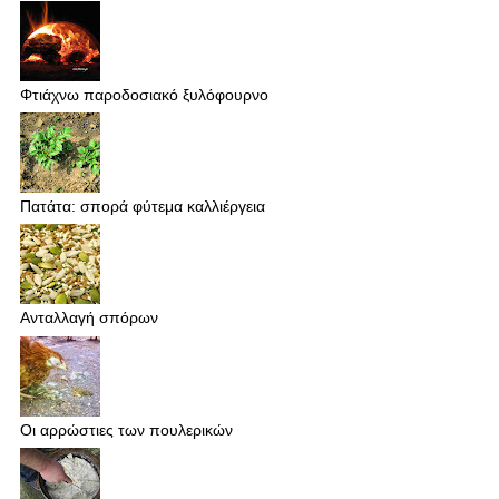
Φτιάχνω παροδοσιακό ξυλόφουρνο
Πατάτα: σπορά φύτεμα καλλιέργεια
Ανταλλαγή σπόρων
Οι αρρώστιες των πουλερικών