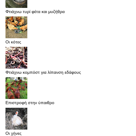
Φτιάχνω τυρί φέτα και μυζήθρα
Οι κότες
Φτιάχνω κομπόστ για λίπανση εδάφους
Επιστροφή στην ύπαιθρο
Οι χήνες