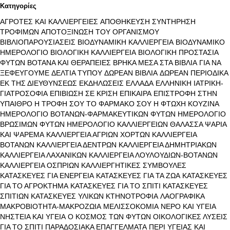
Κατηγορίες
ΑΓΡΟΤΕΣ ΚΑΙ ΚΑΛΛΙΕΡΓΕΙΕΣ
ΑΠΟΘΗΚΕΥΣΗ ΣΥΝΤΗΡΗΣΗ
ΤΡΟΦΙΜΩΝ
ΑΠΟΤΟΞΙΝΩΣΗ ΤΟΥ ΟΡΓΑΝΙΣΜΟΥ
ΒΙΒΛΙΟΠΑΡΟΥΣΙΑΣΕΙΣ
ΒΙΟΔΥΝΑΜΙΚΗ ΚΑΛΛΙΕΡΓΕΙΑ
ΒΙΟΔΥΝΑΜΙΚΟ
ΗΜΕΡΟΛΟΓΙΟ
ΒΙΟΛΟΓΙΚΗ ΚΑΛΛΙΕΡΓΕΙΑ
ΒΙΟΛΟΓΙΚΗ ΠΡΟΣΤΑΣΙΑ
ΦΥΤΩΝ
ΒΟΤΑΝΑ ΚΑΙ ΘΕΡΑΠΕΙΕΣ
ΒΡΗΚΑ ΜΕΣΑ ΣΤΑ ΒΙΒΛΙΑ
ΓΙΑ ΝΑ
ΞΕΦΕΥΓΟΥΜΕ
ΔΕΛΤΙΑ ΤΥΠΟΥ
ΔΩΡΕΑΝ ΒΙΒΛΙΑ
ΔΩΡΕΑΝ ΠΕΡΙΟΔΙΚΑ
ΕΚ ΤΗΣ ΔΙΕΥΘΥΝΣΕΩΣ
ΕΚΔΗΛΩΣΕΙΣ
ΕΛΛΑΔΑ
ΕΛΛΗΝΙΚΗ ΙΑΤΡΙΚΗ-
ΓΙΑΤΡΟΣΟΦΙΑ
ΕΠΙΒΙΩΣΗ ΣΕ ΚΡΙΣΗ
ΕΠΙΚΑΙΡΑ
ΕΠΙΣΤΡΟΦΗ ΣΤΗΝ
ΥΠΑΙΘΡΟ
Η ΤΡΟΦΗ ΣΟΥ ΤΟ ΦΑΡΜΑΚΟ ΣΟΥ
Η ΦΤΩΧΗ ΚΟΥΖΙΝΑ
ΗΜΕΡΟΛΟΓΙΟ ΒΟΤΑΝΩΝ-ΦΑΡΜΑΚΕΥΤΙΚΩΝ ΦΥΤΩΝ
ΗΜΕΡΟΛΟΓΙΟ
ΒΡΩΣΙΜΩΝ ΦΥΤΩΝ
ΗΜΕΡΟΛΟΓΙΟ ΚΑΛΛΙΕΡΓΕΙΩΝ
ΘΑΛΑΣΣΑ ΨΑΡΙΑ
ΚΑΙ ΨΑΡΕΜΑ
ΚΑΛΛΙΕΡΓΕΙΑ ΑΓΡΙΩΝ ΧΟΡΤΩΝ
ΚΑΛΛΙΕΡΓΕΙΑ
ΒΟΤΑΝΩΝ
ΚΑΛΛΙΕΡΓΕΙΑ ΔΕΝΤΡΩΝ
ΚΑΛΛΙΕΡΓΕΙΑ ΔΗΜΗΤΡΙΑΚΩΝ
ΚΑΛΛΙΕΡΓΕΙΑ ΛΑΧΑΝΙΚΩΝ
ΚΑΛΛΙΕΡΓΕΙΑ ΛΟΥΛΟΥΔΙΩΝ-ΒΟΤΑΝΩΝ
ΚΑΛΛΙΕΡΓΕΙΑ ΟΣΠΡΙΩΝ
ΚΑΛΛΙΕΡΓΗΤΙΚΕΣ ΣΥΜΒΟΥΛΕΣ
ΚΑΤΑΣΚΕΥΕΣ ΓΙΑ ΕΝΕΡΓΕΙΑ
ΚΑΤΑΣΚΕΥΕΣ ΓΙΑ ΤΑ ΖΩΑ
ΚΑΤΑΣΚΕΥΕΣ
ΓΙΑ ΤΟ ΑΓΡΟΚΤΗΜΑ
ΚΑΤΑΣΚΕΥΕΣ ΓΙΑ ΤΟ ΣΠΙΤΙ
ΚΑΤΑΣΚΕΥΕΣ
ΣΠΙΤΙΩΝ
ΚΑΤΑΣΚΕΥΕΣ ΥΛΙΚΩΝ
ΚΤΗΝΟΤΡΟΦΙΑ
ΛΑΟΓΡΑΦΙΚΑ
ΜΑΚΡΟΒΙΟΤΗΤΑ-ΜΑΚΡΟΖΩΙΑ
ΜΕΛΙΣΣΟΚΟΜΙΑ
ΝΕΡΟ ΚΑΙ ΥΓΕΙΑ
ΝΗΣΤΕΙΑ ΚΑΙ ΥΓΕΙΑ
Ο ΚΟΣΜΟΣ ΤΩΝ ΦΥΤΩΝ
ΟΙΚΟΛΟΓΙΚΕΣ ΛΥΣΕΙΣ
ΓΙΑ ΤΟ ΣΠΙΤΙ
ΠΑΡΑΔΟΣΙΑΚΑ ΕΠΑΓΓΕΛΜΑΤΑ
ΠΕΡΙ ΥΓΕΙΑΣ ΚΑΙ