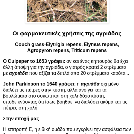
Οι φαρμακευτικές χρήσεις της αγριάδας
Couch grass-Elytrigia repens, Elymus repens,
Agropyron repens, Triticum repens
Ο Culpeper το 1653 γράφει:
αν και ένας κηπουρός θα έχει
άλλη άποψη για την αγριάδα, ο γιατρός κρατεί 2 στρέμματα
με
αγριάδα
που αξίζει τα διπλά από 20 στρέμματα καρότα...
John Parkinson το 1640 γράφει:
η
αγριάδα
όχι μόνο
διαλύει τις πέτρες στην κύστη, αλλά ανοίγει και τα
βουλώματα στο συκώτι και στη χοληδόχο κύστη,
υποδεικνύοντας ότι ίσως βοηθάει να διαλύσει ακόμα και τις
πέτρες στη χολή.
Στην εποχή μας
Η επιτροπή Ε, η ειδική ομάδα που εγκρίνει την ασφάλεια των