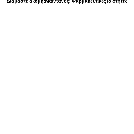
Διαβάστε ακόμη:
Μαϊντανός: Φαρμακευτικές Ιδιότητες