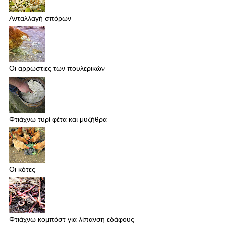
Ανταλλαγή σπόρων
Οι αρρώστιες των πουλερικών
Φτιάχνω τυρί φέτα και μυζήθρα
Οι κότες
Φτιάχνω κομπόστ για λίπανση εδάφους