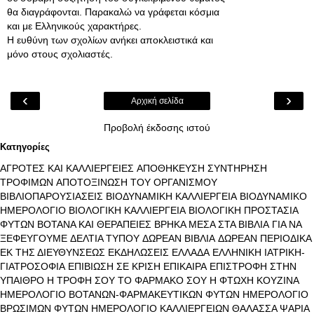
θα διαγράφονται. Παρακαλώ να γράφεται κόσμια
και με Ελληνικούς χαρακτήρες.
Η ευθύνη των σχολίων ανήκει αποκλειστικά και
μόνο στους σχολιαστές.
‹
›
Αρχική σελίδα
Προβολή έκδοσης ιστού
Κατηγορίες
ΑΓΡΟΤΕΣ ΚΑΙ ΚΑΛΛΙΕΡΓΕΙΕΣ
ΑΠΟΘΗΚΕΥΣΗ ΣΥΝΤΗΡΗΣΗ
ΤΡΟΦΙΜΩΝ
ΑΠΟΤΟΞΙΝΩΣΗ ΤΟΥ ΟΡΓΑΝΙΣΜΟΥ
ΒΙΒΛΙΟΠΑΡΟΥΣΙΑΣΕΙΣ
ΒΙΟΔΥΝΑΜΙΚΗ ΚΑΛΛΙΕΡΓΕΙΑ
ΒΙΟΔΥΝΑΜΙΚΟ
ΗΜΕΡΟΛΟΓΙΟ
ΒΙΟΛΟΓΙΚΗ ΚΑΛΛΙΕΡΓΕΙΑ
ΒΙΟΛΟΓΙΚΗ ΠΡΟΣΤΑΣΙΑ
ΦΥΤΩΝ
ΒΟΤΑΝΑ ΚΑΙ ΘΕΡΑΠΕΙΕΣ
ΒΡΗΚΑ ΜΕΣΑ ΣΤΑ ΒΙΒΛΙΑ
ΓΙΑ ΝΑ
ΞΕΦΕΥΓΟΥΜΕ
ΔΕΛΤΙΑ ΤΥΠΟΥ
ΔΩΡΕΑΝ ΒΙΒΛΙΑ
ΔΩΡΕΑΝ ΠΕΡΙΟΔΙΚΑ
ΕΚ ΤΗΣ ΔΙΕΥΘΥΝΣΕΩΣ
ΕΚΔΗΛΩΣΕΙΣ
ΕΛΛΑΔΑ
ΕΛΛΗΝΙΚΗ ΙΑΤΡΙΚΗ-
ΓΙΑΤΡΟΣΟΦΙΑ
ΕΠΙΒΙΩΣΗ ΣΕ ΚΡΙΣΗ
ΕΠΙΚΑΙΡΑ
ΕΠΙΣΤΡΟΦΗ ΣΤΗΝ
ΥΠΑΙΘΡΟ
Η ΤΡΟΦΗ ΣΟΥ ΤΟ ΦΑΡΜΑΚΟ ΣΟΥ
Η ΦΤΩΧΗ ΚΟΥΖΙΝΑ
ΗΜΕΡΟΛΟΓΙΟ ΒΟΤΑΝΩΝ-ΦΑΡΜΑΚΕΥΤΙΚΩΝ ΦΥΤΩΝ
ΗΜΕΡΟΛΟΓΙΟ
ΒΡΩΣΙΜΩΝ ΦΥΤΩΝ
ΗΜΕΡΟΛΟΓΙΟ ΚΑΛΛΙΕΡΓΕΙΩΝ
ΘΑΛΑΣΣΑ ΨΑΡΙΑ