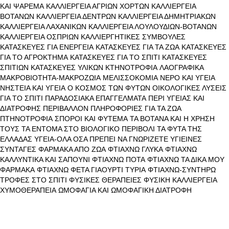
ΚΑΙ ΨΑΡΕΜΑ
ΚΑΛΛΙΕΡΓΕΙΑ ΑΓΡΙΩΝ ΧΟΡΤΩΝ
ΚΑΛΛΙΕΡΓΕΙΑ
ΒΟΤΑΝΩΝ
ΚΑΛΛΙΕΡΓΕΙΑ ΔΕΝΤΡΩΝ
ΚΑΛΛΙΕΡΓΕΙΑ ΔΗΜΗΤΡΙΑΚΩΝ
ΚΑΛΛΙΕΡΓΕΙΑ ΛΑΧΑΝΙΚΩΝ
ΚΑΛΛΙΕΡΓΕΙΑ ΛΟΥΛΟΥΔΙΩΝ-ΒΟΤΑΝΩΝ
ΚΑΛΛΙΕΡΓΕΙΑ ΟΣΠΡΙΩΝ
ΚΑΛΛΙΕΡΓΗΤΙΚΕΣ ΣΥΜΒΟΥΛΕΣ
ΚΑΤΑΣΚΕΥΕΣ ΓΙΑ ΕΝΕΡΓΕΙΑ
ΚΑΤΑΣΚΕΥΕΣ ΓΙΑ ΤΑ ΖΩΑ
ΚΑΤΑΣΚΕΥΕΣ
ΓΙΑ ΤΟ ΑΓΡΟΚΤΗΜΑ
ΚΑΤΑΣΚΕΥΕΣ ΓΙΑ ΤΟ ΣΠΙΤΙ
ΚΑΤΑΣΚΕΥΕΣ
ΣΠΙΤΙΩΝ
ΚΑΤΑΣΚΕΥΕΣ ΥΛΙΚΩΝ
ΚΤΗΝΟΤΡΟΦΙΑ
ΛΑΟΓΡΑΦΙΚΑ
ΜΑΚΡΟΒΙΟΤΗΤΑ-ΜΑΚΡΟΖΩΙΑ
ΜΕΛΙΣΣΟΚΟΜΙΑ
ΝΕΡΟ ΚΑΙ ΥΓΕΙΑ
ΝΗΣΤΕΙΑ ΚΑΙ ΥΓΕΙΑ
Ο ΚΟΣΜΟΣ ΤΩΝ ΦΥΤΩΝ
ΟΙΚΟΛΟΓΙΚΕΣ ΛΥΣΕΙΣ
ΓΙΑ ΤΟ ΣΠΙΤΙ
ΠΑΡΑΔΟΣΙΑΚΑ ΕΠΑΓΓΕΛΜΑΤΑ
ΠΕΡΙ ΥΓΕΙΑΣ ΚΑΙ
ΔΙΑΤΡΟΦΗΣ
ΠΕΡΙΒΑΛΛΟΝ
ΠΛΗΡΟΦΟΡΙΕΣ ΓΙΑ ΤΑ ΖΩΑ
ΠΤΗΝΟΤΡΟΦΙΑ
ΣΠΟΡΟΙ ΚΑΙ ΦΥΤΕΜΑ
ΤΑ ΒΟΤΑΝΑ ΚΑΙ Η ΧΡΗΣΗ
ΤΟΥΣ
ΤΑ ΕΝΤΟΜΑ ΣΤΟ ΒΙΟΛΟΓΙΚΟ ΠΕΡΙΒΟΛΙ
ΤΑ ΦΥΤΑ ΤΗΣ
ΕΛΛΑΔΑΣ
ΥΓΕΙΑ-ΟΛΑ ΟΣΑ ΠΡΕΠΕΙ ΝΑ ΓΝΩΡΙΖΕΤΕ
ΥΓΙΕΙΝΕΣ
ΣΥΝΤΑΓΕΣ
ΦΑΡΜΑΚΑ ΑΠΟ ΖΩΑ
ΦΤΙΑΧΝΩ ΓΛΥΚΑ
ΦΤΙΑΧΝΩ
ΚΑΛΛΥΝΤΙΚΑ ΚΑΙ ΣΑΠΟΥΝΙ
ΦΤΙΑΧΝΩ ΠΟΤΑ
ΦΤΙΑΧΝΩ ΤΑ ΔΙΚΑ ΜΟΥ
ΦΑΡΜΑΚΑ
ΦΤΙΑΧΝΩ ΦΕΤΑ ΓΙΑΟΥΡΤΙ ΤΥΡΙΑ
ΦΤΙΑΧΝΩ-ΣΥΝΤΗΡΩ
ΤΡΟΦΕΣ ΣΤΟ ΣΠΙΤΙ
ΦΥΣΙΚΕΣ ΘΕΡΑΠΕΙΕΣ
ΦΥΣΙΚΗ ΚΑΛΛΙΕΡΓΕΙΑ
ΧΥΜΟΘΕΡΑΠΕΙΑ
ΩΜΟΦΑΓΙΑ ΚΑΙ ΩΜΟΦΑΓΙΚΗ ΔΙΑΤΡΟΦΗ