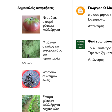
Γιωργος Ο Μ
Δημοφιλείς αναρτήσεις
ποιους μηνες 
Ντομάτα:
Ευχαριστω
σπορά
φύτεμα
Απάντηση
καλλιέργεια
Φτιάχνω μόνο
Φτιάχνω
οικολογικό
Το Φθινόπωρο 
εντομοκτόνο
Την άνοιξη καλ
για
προστασία
Απάντηση
φυτών
Φτιάχνω
συντηρώ
ελιές
Σπορά
φύτεμα
καλλιέργεια
λαχανικών