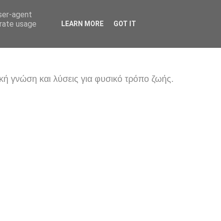
user-agent
erate usage
LEARN MORE
GOT IT
κή γνώση και λύσεις για φυσικό τρόπο ζωής.