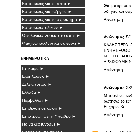
Κατασκευές για το σπίτι ►
Θα μπορούσε ν
οδηγίες και συμ
Κατασκευές για ενέργεια ►
Απάντηση
Κατασκευές για το αγρόκτημα ►
Κατασκευές υλικών ►
Οικολογικές λύσεις στο σπίτι ►
Ανώνυμος
5/1
Φτιάχνω καλλυντικά-σαπούνι ►
ΚΑΛΗΣΠΕΡΑ..Α
ΕΝΗΜΕΡΩΘΩ Π
ΜΕ ΤΙΣ ΑΠΟ
ΕΝΗΜΕΡΩΤΙΚΑ
ΑΡΧΙΣΟΥΜΕ Ν
Επίκαιρα ►
Απάντηση
Εκδηλώσεις ►
Δελτία τύπου ►
Ανώνυμος
28/
Ελλάδα ►
Μπορεί να κιν
Περιβάλλον ►
ρωτήσω το εξής
Ευχαριστώ
Επιβίωση σε κρίση ►
Απάντηση
Επιστροφή στην Ύπαιθρο ►
Για να ξεφεύγουμε ►
Εκ της διευθύνσεως ►