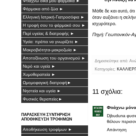
Φτιάχνω δικά μου φάρμακα ►
Φάρμακα από ζώα ►
Μάθε δε και αυτό, ότι
όταν αυξάνει η σελήν
Ελληνική Ιατρική-Γιατροσόφια ►
ισχυρότερο.
Η τροφή σου το φάρμακό σου ►
Περί υγείας & διατροφής ►
Πηγή:
Γεωπονικόν-Αγ
Υγεία: πρέπει να γνωρίζετε ►
Μακροβιότητα-μακροζωία ►
Αποτοξίνωση του οργανισμού ►
Δημοσιεύτηκε από:
Αν
Νερό και υγεία ►
Κατηγορίες:
ΚΑΛΛΙΕΡ
Χυμοθεραπεία ►
Ωμομοφαγική διατροφή►
11 σχόλια:
Νηστεία και υγεία ►
Φυσικές θεραπείες►
Φτιάχνω μόνο
ΠΑΡΑΣΚΕΥΗ ΣΥΝΤΗΡΗΣΗ
Djbuduna φυσικ
ΑΠΟΘΗΚΕΥΣΗ ΤΡΟΦΙΜΩΝ
θέλουν περισσό
Αποθήκευση τροφίμων ►
Απάντηση