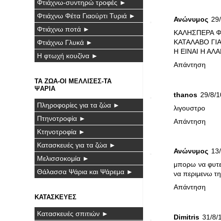
Φτιάχνω-συντηρώ τροφές ►
Φτιάχνω Φέτα Γιαούρτι Τυριά ►
Ανώνυμος
29/
Φτιάχνω ποτά ►
ΚΑΛΗΣΠΕΡΑ Φ
ΚΑΤΑΛΑΒΟ ΓΙΑ
Φτιάχνω Γλυκά ►
Η ΕΙΝΑΙ Η ΑΛ
Η φτωχή κουζίνα ►
Απάντηση
ΤΑ ΖΩΑ-ΟΙ ΜΕΛΛΙΣΕΣ-ΤΑ
ΨΑΡΙΑ
thanos
29/8/1
Πληροφορίες για τα ζώα ►
λιγουστρο
Πτηνοτροφία ►
Απάντηση
Κτηνοτροφία ►
Κατασκευές για τα ζώα ►
Ανώνυμος
13/
Μελισσοκομία ►
μπορω να φυτε
Θάλασσα Ψάρια και Ψάρεμα ►
να περιμενω τη
Απάντηση
ΚΑΤΑΣΚΕΥΕΣ
Κατασκευές σπιτιών ►
Dimitris
31/8/1