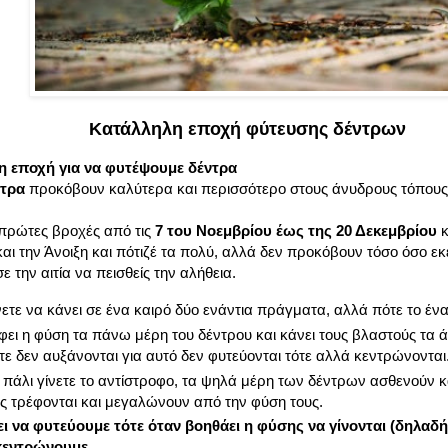
Κατάλληλη εποχή φύτευσης δέντρων
ρη εποχή για να φυτέψουμε δέντρα
ντρα
προκόβουν καλύτερα και περισσότερο στους άνυδρους τόπους, γ
 πρώτες βροχές από τις
7 του Νοεμβρίου έως της 20 Δεκεμβρίου
κ
αι την Άνοιξη και πότιζέ τα πολύ, αλλά δεν προκόβουν τόσο όσο εκ
 την αιτία να πεισθείς την αλήθεια.
ετε να κάνει σε ένα καιρό δύο ενάντια πράγματα, αλλά πότε το ένα
ει η φύση τα πάνω μέρη του δέντρου και κάνει τους βλαστούς τα 
ότε δεν αυξάνονται για αυτό δεν φυτεύονται τότε αλλά κεντρώνονται
πάλι γίνετε το αντίστροφο, τα ψηλά μέρη των δέντρων ασθενούν κ
ες τρέφονται και μεγαλώνουν από την φύση τους.
ι να φυτεύουμε τότε όταν βοηθάει η φύσης να γίνονται (δηλαδή
 κεντρώνουμε
.