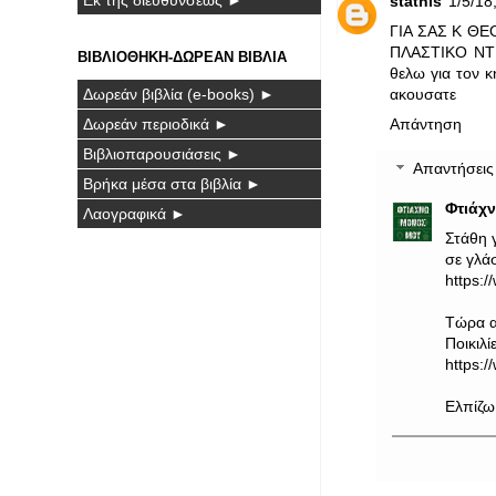
stathis
1/5/18,
ΓΙΑ ΣΑΣ Κ ΘΕ
ΠΛΑΣΤΙΚΟ ΝΤ
ΒΙΒΛΙΟΘΗΚΗ-ΔΩΡΕΑΝ ΒΙΒΛΙΑ
θελω για τον κ
Δωρεάν βιβλία (e-books) ►
ακουσατε
Δωρεάν περιοδικά ►
Απάντηση
Βιβλιοπαρουσιάσεις ►
Απαντήσεις
Βρήκα μέσα στα βιβλία ►
Φτιάχ
Λαογραφικά ►
Στάθη 
σε γλά
https:/
Τώρα α
Ποικιλί
https:/
Ελπίζω