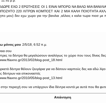
 11:52 μ.μ.
ΟΔΩΡΕ ΕΧΩ 2 ΕΡΩΤΗΣΕΙΣ ΟΙ 1 ΕΙΝΑΙ ΜΠΟΡΩ ΝΑ ΒΑΛΩ ΜΙΑ ΒΑΝΙΛ
ΙΠΟΖΗΤΟ 220 ΛΙΤΡΩΝ ΚΟΜΠΟΣΤ ΚΑΙ 2 ΜΙΑ ΚΑΛΗ ΠΟΙΟΤΗΤΑ ΑΧΛΑΔ
ηπο μου) δεν εχω χωρο για την βανιλια ,αλλιος ε καλα τωρα πιοσ με 
νω μόνος μου
2/5/18, 6:52 π.μ.
γεια σου
στρες τα δέντρα θα μεγαλώσουν αναλόγως το χώρο που τους δίνεις δε
/www.ftiaxno.gr/2013/02/blog-post_18.html
ρκετά δέντρα θέλουν ζευγάρια για να δέσουν καρπούς δες και εδώ λίγο
ες δέντρων και επικονιαστές
/www.ftiaxno.gr/2010/05/blog-post_13.html
 στην περιοχή σου να υπάρχουν ίδια δέντρα κοντά με αυτά που θα φυτ
Απάντηση