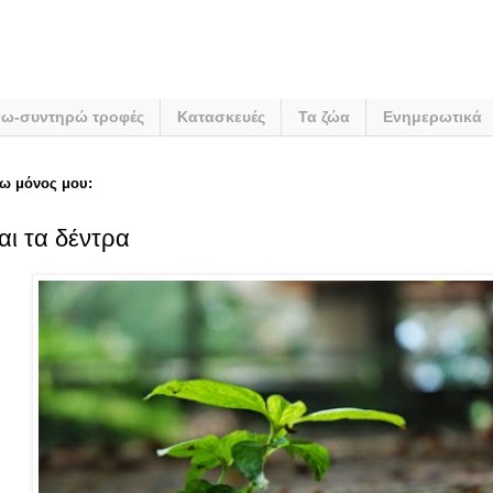
νω-συντηρώ τροφές
Κατασκευές
Τα ζώα
Ενημερωτικά
ω μόνος μου:
αι τα δέντρα