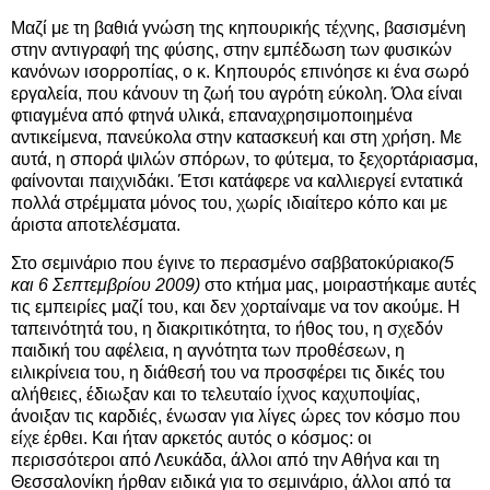
Μαζί με τη βαθιά γνώση της κηπουρικής τέχνης, βασισμένη
στην αντιγραφή της φύσης, στην εμπέδωση των φυσικών
κανόνων ισορροπίας, ο κ. Κηπουρός επινόησε κι ένα σωρό
εργαλεία, που κάνουν τη ζωή του αγρότη εύκολη. Όλα είναι
φτιαγμένα από φτηνά υλικά, επαναχρησιμοποιημένα
αντικείμενα, πανεύκολα στην κατασκευή και στη χρήση. Με
αυτά, η σπορά ψιλών σπόρων, το φύτεμα, το ξεχορτάριασμα,
φαίνονται παιχνιδάκι. Έτσι κατάφερε να καλλιεργεί εντατικά
πολλά στρέμματα μόνος του, χωρίς ιδιαίτερο κόπο και με
άριστα αποτελέσματα.
Στο σεμινάριο που έγινε το περασμένο σαββατοκύριακο
(5
και 6 Σεπτεμβρίου 2009)
στο κτήμα μας, μοιραστήκαμε αυτές
τις εμπειρίες μαζί του, και δεν χορταίναμε να τον ακούμε. Η
ταπεινότητά του, η διακριτικότητα, το ήθος του, η σχεδόν
παιδική του αφέλεια, η αγνότητα των προθέσεων, η
ειλικρίνεια του, η διάθεσή του να προσφέρει τις δικές του
αλήθειες, έδιωξαν και το τελευταίο ίχνος καχυποψίας,
άνοιξαν τις καρδιές, ένωσαν για λίγες ώρες τον κόσμο που
είχε έρθει. Και ήταν αρκετός αυτός ο κόσμος: οι
περισσότεροι από Λευκάδα, άλλοι από την Αθήνα και τη
Θεσσαλονίκη ήρθαν ειδικά για το σεμινάριο, άλλοι από τα