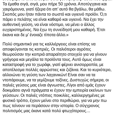
Τα έμαθα σιγά, σιγά, μου πήρε 50 χρόνια. Αποτύγχανα και
χαιρόμουνα, γιατί ήξερα ότι απ’ αυτό θα βγάλω, θα μάθω.
Σκοπός μου ήταν πάντα το σωστό και υγιεινό προϊόν. Ό,τι
πάρει ο πελάτης να είναι καθαρό και υγιεινό. Να έχει την
αυθεντική γεύση, να είναι νόστιμο, να μένει ο άλλος
ευχαριστημένος. Να έχω τη συνείδησή μου καθαρή. Έτσι
έκανα και δε μ’ ένοιαζε τίποτα άλλο.»
Πολύ σημαντικό για τις καλλιέργειες είναι επίσης να
αποφεύγονται τις κοπριές. Οι παλιότεροι αγρότες
θεωρούσαν την κοπριά απαραίτητο στοιχείο για να γίνουν
γρήγορα και μεγάλα τα προϊόντα τους. Αυτό όμως είναι
καταστροφή για το χωράφι, γιατί φέρνει ανισορροπία, με
αποτέλεσμα πολλές αρρώστιες και ζιζάνια. Και το κυριότερο,
αλλοιώνει τη γεύση των λαχανικών! Είναι σαν να τα
ντοπάρουμε, να τα γεμίζουμε τοξίνες. Δυστυχώς σήμερα, οι
παλιές γεύσεις μας είναι άγνωστες. Λίγοι από εμάς έχουν
δοκιμάσει αγνά πράγματα κι έχουν την εμπειρία εκείνων των
γεύσεων. Οι παλιές ντόπιες ποικιλίες, καλλιεργημένες με
φυσικό τρόπο, έχουν μείνει στο περιθώριο, για να μην πω
πως τείνουν να περάσουν στην ιστορία. Ο σύγχρονος
πολιτισμός μας έκανε κατά πολύ φτωχότερους…