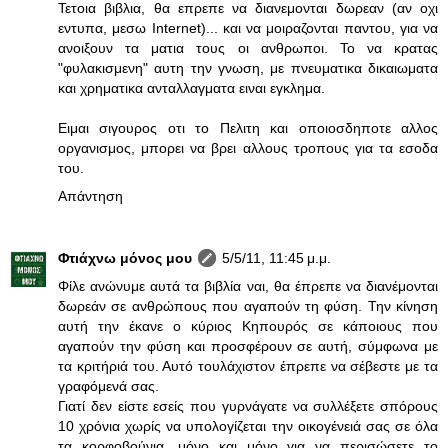
Τετοια βιβλια, θα επρεπε να διανεμονται δωρεαν (αν οχι
εντυπα, μεσω Internet)... και να μοιραζονται παντου, για να
ανοιξουν τα ματια τους οι ανθρωποι. Το να κρατας
"φυλακισμενη" αυτη την γνωση, με πνευματικα δικαιωματα
και χρηματικα ανταλλαγματα ειναι εγκλημα.
Ειμαι σιγουρος οτι το Πελιτη και οποιοσδηποτε αλλος
οργανισμος, μπορει να βρει αλλους τροπους για τα εσοδα
του.
Απάντηση
Φτιάχνω μόνος μου
5/5/11, 11:45 μ.μ.
Φίλε ανώνυμε αυτά τα βιβλία ναι, θα έπρεπε να διανέμονται
δωρεάν σε ανθρώπους που αγαπούν τη φύση. Την κίνηση
αυτή την έκανε ο κύριος Κηπουρός σε κάποιους που
αγαπούν την φύση και προσφέρουν σε αυτή, σύμφωνα με
τα κριτήριά του. Αυτό τουλάχιστον έπρεπε να σέβεστε με τα
γραφόμενά σας.
Γιατί δεν είστε εσείς που γυρνάγατε να συλλέξετε σπόρους
10 χρόνια χωρίς να υπολογίζεται την οικογένειά σας σε όλα
τα κορφοβούνια, μόνο και μόνο για να περισώσετε το