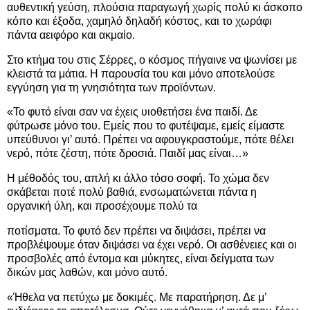
αυθεντική γεύση, πλούσια παραγωγή χωρίς πολύ κι άσκοπο
κόπο και έξοδα, χαμηλό δηλαδή κόστος, και το χωράφι
πάντα αειφόρο και ακμαίο.
Στο κτήμα του στις Σέρρες, ο κόσμος πήγαινε να ψωνίσει με
κλειστά τα μάτια. Η παρουσία του και μόνο αποτελούσε
εγγύηση για τη γνησιότητα των προϊόντων.
«Το φυτό είναι σαν να έχεις υιοθετήσει ένα παιδί. Δε
φύτρωσε μόνο του. Εμείς που το φυτέψαμε, εμείς είμαστε
υπεύθυνοι γι’ αυτό. Πρέπει να αφουγκραστούμε, πότε θέλει
νερό, πότε ζέστη, πότε δροσιά. Παιδί μας είναι…»
Η μέθοδός του, απλή κι άλλο τόσο σοφή. Το χώμα δεν
σκάβεται ποτέ πολύ βαθιά, ενσωματώνεται πάντα η
οργανική ύλη, και προσέχουμε πολύ τα
ποτίσματα. Το φυτό δεν πρέπει να διψάσει, πρέπει να
προβλέψουμε όταν διψάσει να έχει νερό. Οι ασθένειες και οι
προσβολές από έντομα και μύκητες, είναι δείγματα των
δικών μας λαθών, και μόνο αυτό.
«Ήθελα να πετύχω με δοκιμές. Με παρατήρηση. Δε μ’