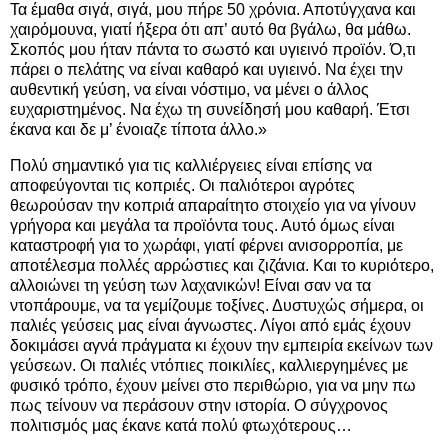
Τα έμαθα σιγά, σιγά, μου πήρε 50 χρόνια. Αποτύγχανα και
χαιρόμουνα, γιατί ήξερα ότι απ’ αυτό θα βγάλω, θα μάθω.
Σκοπός μου ήταν πάντα το σωστό και υγιεινό προϊόν. Ό,τι
πάρει ο πελάτης να είναι καθαρό και υγιεινό. Να έχει την
αυθεντική γεύση, να είναι νόστιμο, να μένει ο άλλος
ευχαριστημένος. Να έχω τη συνείδησή μου καθαρή. Έτσι
έκανα και δε μ’ ένοιαζε τίποτα άλλο.»
Πολύ σημαντικό για τις καλλιέργειες είναι επίσης να
αποφεύγονται τις κοπριές. Οι παλιότεροι αγρότες
θεωρούσαν την κοπριά απαραίτητο στοιχείο για να γίνουν
γρήγορα και μεγάλα τα προϊόντα τους. Αυτό όμως είναι
καταστροφή για το χωράφι, γιατί φέρνει ανισορροπία, με
αποτέλεσμα πολλές αρρώστιες και ζιζάνια. Και το κυριότερο,
αλλοιώνει τη γεύση των λαχανικών! Είναι σαν να τα
ντοπάρουμε, να τα γεμίζουμε τοξίνες. Δυστυχώς σήμερα, οι
παλιές γεύσεις μας είναι άγνωστες. Λίγοι από εμάς έχουν
δοκιμάσει αγνά πράγματα κι έχουν την εμπειρία εκείνων των
γεύσεων. Οι παλιές ντόπιες ποικιλίες, καλλιεργημένες με
φυσικό τρόπο, έχουν μείνει στο περιθώριο, για να μην πω
πως τείνουν να περάσουν στην ιστορία. Ο σύγχρονος
πολιτισμός μας έκανε κατά πολύ φτωχότερους…