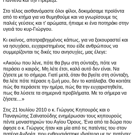
Γιάννενα και την Πρέβεζα.
Στο τέλος αισθανόμαστε όλοι φίλοι, δοκιμάσαμε προϊόντα
από το κτήμα για να θυμηθούμε και να γνωρίσουμε τις
παλιές γεύσεις και τ’ αρώματα, ήπιαμε κι ένα ποτηράκι στην
υγειά του κυρ-Γιώργου.
Κι εκείνος, αποτραβηγμένος κάπως, για να ξεκουραστεί και
να ησυχάσει, ευχαριστημένος που είδε ανθρώπους να
συμμερίζονται τις δικές του ανησυχίες, μας έλεγε:
«Ακούω που λένε, πότε θα βγω στη σύνταξη, πότε να
περάσει ο καιρός. Μη λέτε έτσι, καλό αυτό δεν είναι. Να
ζήσετε με το σήμερα. Γιατί μετά, όταν θα βγείτε στη σύνταξη,
θα λέτε πότε πέρασε η ζωή μου, δεν το κατάλαβα. Θα κοιτάτε
πώς θα περάσετε την ημέρα, πώς θα την ευχαριστηθείτε,
πως θα λύσετε τα σημερινά προβλήματα. Με το σήμερα να
ζήσετε…»
Στις 21 Ιουλίου 2010 ο κ. Γιώργος Κηπουρός και ο
Παναγιώτης Σαϊνατούδης ενημέρωσαν τους κηπουρούς
πέντε μοναστηριών του Αγίου Όρους. Ένα από τα δώρα που
άφησε ο κ. Γιώργος ήταν και μία από τις πατέντες του στον
πατέρα Ανδρέα, που ενθουσιάστηκε ιδιαίτερα με τις πατέντες