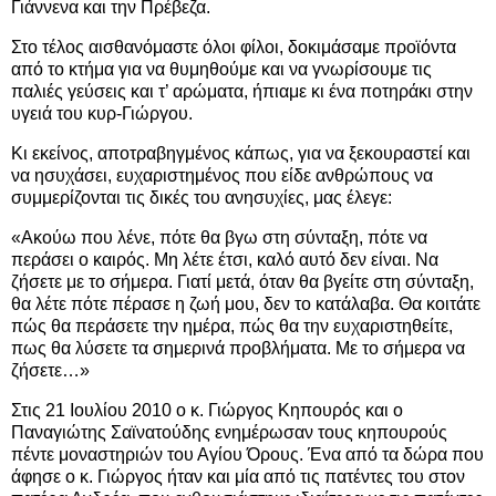
Γιάννενα και την Πρέβεζα.
Στο τέλος αισθανόμαστε όλοι φίλοι, δοκιμάσαμε προϊόντα
από το κτήμα για να θυμηθούμε και να γνωρίσουμε τις
παλιές γεύσεις και τ’ αρώματα, ήπιαμε κι ένα ποτηράκι στην
υγειά του κυρ-Γιώργου.
Κι εκείνος, αποτραβηγμένος κάπως, για να ξεκουραστεί και
να ησυχάσει, ευχαριστημένος που είδε ανθρώπους να
συμμερίζονται τις δικές του ανησυχίες, μας έλεγε:
«Ακούω που λένε, πότε θα βγω στη σύνταξη, πότε να
περάσει ο καιρός. Μη λέτε έτσι, καλό αυτό δεν είναι. Να
ζήσετε με το σήμερα. Γιατί μετά, όταν θα βγείτε στη σύνταξη,
θα λέτε πότε πέρασε η ζωή μου, δεν το κατάλαβα. Θα κοιτάτε
πώς θα περάσετε την ημέρα, πώς θα την ευχαριστηθείτε,
πως θα λύσετε τα σημερινά προβλήματα. Με το σήμερα να
ζήσετε…»
Στις 21 Ιουλίου 2010 ο κ. Γιώργος Κηπουρός και ο
Παναγιώτης Σαϊνατούδης ενημέρωσαν τους κηπουρούς
πέντε μοναστηριών του Αγίου Όρους. Ένα από τα δώρα που
άφησε ο κ. Γιώργος ήταν και μία από τις πατέντες του στον