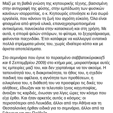
Μαζί με τη βαθιά γνώση της κηπουρικής τέχνης, βασισμένη
στην αντιγραφή της φύσης, στην εμπέδωση των φυσικών
κανόνων ισορροπίας, ο κ. Κηπουρός επινόησε κι ένα σωρό
εργαλεία, που κάνουν τη ζωή του αγρότη εύκολη. Όλα είναι
φτιαγμένα από φτηνά υλικά, επαναχρησιμοποιημένα
αντικείμενα, πανεύκολα στην κατασκευή και στη χρήση. Με
αυτά, η σπορά ψιλών σπόρων, το φύτεμα, το ξεχορτάριασμα,
φαίνονται παιχνιδάκι. Έτσι κατάφερε να καλλιεργεί εντατικά
πολλά στρέμματα μόνος του, χωρίς ιδιαίτερο κόπο και με
άριστα αποτελέσματα.
Στο σεμινάριο που έγινε το περασμένο σαββατοκύριακο
(5
και 6 Σεπτεμβρίου 2009)
στο κτήμα μας, μοιραστήκαμε αυτές
τις εμπειρίες μαζί του, και δεν χορταίναμε να τον ακούμε. Η
ταπεινότητά του, η διακριτικότητα, το ήθος του, η σχεδόν
παιδική του αφέλεια, η αγνότητα των προθέσεων, η
ειλικρίνεια του, η διάθεσή του να προσφέρει τις δικές του
αλήθειες, έδιωξαν και το τελευταίο ίχνος καχυποψίας,
άνοιξαν τις καρδιές, ένωσαν για λίγες ώρες τον κόσμο που
είχε έρθει. Και ήταν αρκετός αυτός ο κόσμος: οι
περισσότεροι από Λευκάδα, άλλοι από την Αθήνα και τη
Θεσσαλονίκη ήρθαν ειδικά για το σεμινάριο, άλλοι από τα