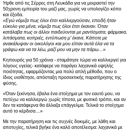
Ήρθε από τις Σέρρες στη Λευκάδα για να μοιραστεί την
50χρονη εμπειρία του μαζί μας, χωρίς να υπολογίζει κόπο
και έξοδα.
«Εγώ νόμιζα πως όλοι έτσι καλλιεργούσαν, επειδή ήταν
εύκολο για μένα, νόμιζα πως όλοι έτσι έκαναν. Όταν
κατάλαβα πως οι άλλοι παιδεύονται με ραντίσματα, φάρμακα,
λιπάσματα, κοπριές, εντύπωση μ’ έκανε. Κάποτε με
ανακάλυψαν οι οικολόγοι και μου είπαν αυτά όλα να τα
γράψω και να τα λέω, μαζί μου να μην τα πάρω…»
Κηπουρός για 50 χρόνια - σταμάτησε τώρα να καλλιεργεί για
λόγους υγείας- κατάφερε να παράγει λαχανικά υψηλής
ποιότητας, εφαρμόζοντας μια πολύ απλή μέθοδο, που ο
ίδιος υιοθέτησε, απόσταξη προσεκτικής παρατήρησης της
φύσης.
«Όταν ξεκίνησα, έβαλα ένα στοίχημα με τον εαυτό μου, να
πετύχω να καλλιεργώ χωρίς τίποτα, με φυσικό τρόπο, και αν
δεν τα κατάφερνα θα άλλαζα επάγγελμα. Τελικά το στοίχημα
αυτό το κέρδισα…»
Με την παρατήρηση και τις συχνές δοκιμές, με λάθη και
αποτυχίες, τελικά βγήκε ένα καλό αποτέλεσμα: λαχανικά με