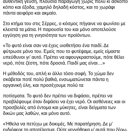
αυθεντική γεύση, πλούσια παραγωγή χωρίς πολύ κι άσκοπο
κόπο και έξοδα, χαμηλό δηλαδή κόστος, και το χωράφι
πάντα αειφόρο και ακμαίο.
Στο κτήμα του στις Σέρρες, ο κόσμος πήγαινε να ψωνίσει με
κλειστά τα μάτια. Η παρουσία του και μόνο αποτελούσε
εγγύηση για τη γνησιότητα των προϊόντων.
«Το φυτό είναι σαν να έχεις υιοθετήσει ένα παιδί. Δε
φύτρωσε μόνο του. Εμείς που το φυτέψαμε, εμείς είμαστε
υπεύθυνοι γι’ αυτό. Πρέπει να αφουγκραστούμε, πότε θέλει
νερό, πότε ζέστη, πότε δροσιά. Παιδί μας είναι…»
Η μέθοδός του, απλή κι άλλο τόσο σοφή. Το χώμα δεν
σκάβεται ποτέ πολύ βαθιά, ενσωματώνεται πάντα η
οργανική ύλη, και προσέχουμε πολύ τα
ποτίσματα. Το φυτό δεν πρέπει να διψάσει, πρέπει να
προβλέψουμε όταν διψάσει να έχει νερό. Οι ασθένειες και οι
προσβολές από έντομα και μύκητες, είναι δείγματα των
δικών μας λαθών, και μόνο αυτό.
«Ήθελα να πετύχω με δοκιμές. Με παρατήρηση. Δε μ’
ενδιέφερε το αποτέλεσμα. Ούτε γεννήθηκα μ’ αυτά που ξέρω.