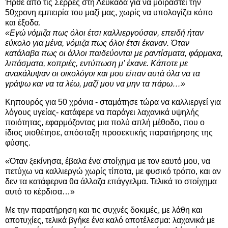
Ήρθε από τις Σέρρες στη Λευκάδα για να μοιραστεί την
50χρονη εμπειρία του μαζί μας, χωρίς να υπολογίζει κόπο
και έξοδα.
«Εγώ νόμιζα πως όλοι έτσι καλλιεργούσαν, επειδή ήταν
εύκολο για μένα, νόμιζα πως όλοι έτσι έκαναν. Όταν
κατάλαβα πως οι άλλοι παιδεύονται με ραντίσματα, φάρμακα,
λιπάσματα, κοπριές, εντύπωση μ’ έκανε. Κάποτε με
ανακάλυψαν οι οικολόγοι και μου είπαν αυτά όλα να τα
γράψω και να τα λέω, μαζί μου να μην τα πάρω…»
Κηπουρός για 50 χρόνια - σταμάτησε τώρα να καλλιεργεί για
λόγους υγείας- κατάφερε να παράγει λαχανικά υψηλής
ποιότητας, εφαρμόζοντας μια πολύ απλή μέθοδο, που ο
ίδιος υιοθέτησε, απόσταξη προσεκτικής παρατήρησης της
φύσης.
«Όταν ξεκίνησα, έβαλα ένα στοίχημα με τον εαυτό μου, να
πετύχω να καλλιεργώ χωρίς τίποτα, με φυσικό τρόπο, και αν
δεν τα κατάφερνα θα άλλαζα επάγγελμα. Τελικά το στοίχημα
αυτό το κέρδισα…»
Με την παρατήρηση και τις συχνές δοκιμές, με λάθη και
αποτυχίες, τελικά βγήκε ένα καλό αποτέλεσμα: λαχανικά με