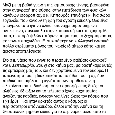
Μαζί με τη βαθιά γνώση της κηπουρικής τέχνης, βασισμένη
στην αντιγραφή της φύσης, στην εμπέδωση των φυσικών
κανόνων ισορροπίας, ο κ. Κηπουρός επινόησε κι ένα σωρό
εργαλεία, που κάνουν τη ζωή του αγρότη εύκολη. Όλα είναι
φτιαγμένα από φτηνά υλικά, επαναχρησιμοποιημένα
αντικείμενα, πανεύκολα στην κατασκευή και στη χρήση. Με
αυτά, η σπορά ψιλών σπόρων, το φύτεμα, το ξεχορτάριασμα,
φαίνονται παιχνιδάκι. Έτσι κατάφερε να καλλιεργεί εντατικά
πολλά στρέμματα μόνος του, χωρίς ιδιαίτερο κόπο και με
άριστα αποτελέσματα.
Στο σεμινάριο που έγινε το περασμένο σαββατοκύριακο
(5
και 6 Σεπτεμβρίου 2009)
στο κτήμα μας, μοιραστήκαμε αυτές
τις εμπειρίες μαζί του, και δεν χορταίναμε να τον ακούμε. Η
ταπεινότητά του, η διακριτικότητα, το ήθος του, η σχεδόν
παιδική του αφέλεια, η αγνότητα των προθέσεων, η
ειλικρίνεια του, η διάθεσή του να προσφέρει τις δικές του
αλήθειες, έδιωξαν και το τελευταίο ίχνος καχυποψίας,
άνοιξαν τις καρδιές, ένωσαν για λίγες ώρες τον κόσμο που
είχε έρθει. Και ήταν αρκετός αυτός ο κόσμος: οι
περισσότεροι από Λευκάδα, άλλοι από την Αθήνα και τη
Θεσσαλονίκη ήρθαν ειδικά για το σεμινάριο, άλλοι από τα