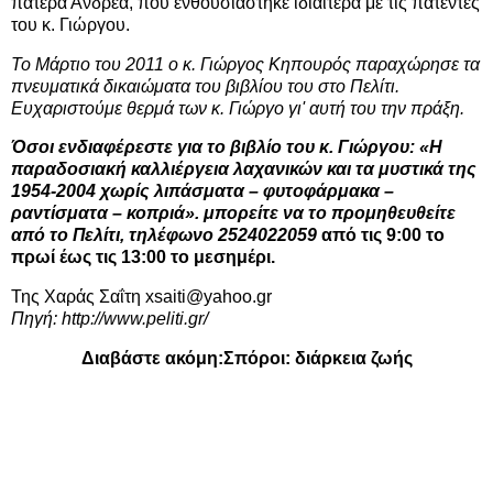
πατέρα Ανδρέα, που ενθουσιάστηκε ιδιαίτερα με τις πατέντες
του κ. Γιώργου.
Το Μάρτιο του 2011 ο κ. Γιώργος Κηπουρός παραχώρησε τα
πνευματικά δικαιώματα του βιβλίου του στο Πελίτι.
Ευχαριστούμε θερμά των κ. Γιώργο γι' αυτή του την πράξη.
Όσοι ενδιαφέρεστε για το βιβλίο του κ. Γιώργου: «Η
παραδοσιακή καλλιέργεια λαχανικών και τα μυστικά της
1954-2004 χωρίς λιπάσματα – φυτοφάρμακα –
ραντίσματα – κοπριά». μπορείτε να το προμηθευθείτε
από το Πελίτι, τηλέφωνο 2524022059
από τις 9:00 το
πρωί έως τις 13:00 το μεσημέρι.
Της Χαράς Σαΐτη
xsaiti@yahoo.gr
Πηγή: http://www.peliti.gr/
Διαβάστε ακόμη:
Σπόροι: διάρκεια ζωής