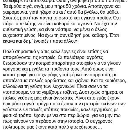
ενδιέφερε το αποτέλεσμα. Ούτε γεννήθηκα μ’ αυτά που ξέρω.
Τα έμαθα σιγά, σιγά, μου πήρε 50 χρόνια. Αποτύγχανα και
χαιρόμουνα, γιατί ήξερα ότι απ’ αυτό θα βγάλω, θα μάθω.
Σκοπός μου ήταν πάντα το σωστό και υγιεινό προϊόν. Ό,τι
πάρει ο πελάτης να είναι καθαρό και υγιεινό. Να έχει την
αυθεντική γεύση, να είναι νόστιμο, να μένει ο άλλος
ευχαριστημένος. Να έχω τη συνείδησή μου καθαρή. Έτσι
έκανα και δε μ’ ένοιαζε τίποτα άλλο.»
Πολύ σημαντικό για τις καλλιέργειες είναι επίσης να
αποφεύγονται τις κοπριές. Οι παλιότεροι αγρότες
θεωρούσαν την κοπριά απαραίτητο στοιχείο για να γίνουν
γρήγορα και μεγάλα τα προϊόντα τους. Αυτό όμως είναι
καταστροφή για το χωράφι, γιατί φέρνει ανισορροπία, με
αποτέλεσμα πολλές αρρώστιες και ζιζάνια. Και το κυριότερο,
αλλοιώνει τη γεύση των λαχανικών! Είναι σαν να τα
ντοπάρουμε, να τα γεμίζουμε τοξίνες. Δυστυχώς σήμερα, οι
παλιές γεύσεις μας είναι άγνωστες. Λίγοι από εμάς έχουν
δοκιμάσει αγνά πράγματα κι έχουν την εμπειρία εκείνων των
γεύσεων. Οι παλιές ντόπιες ποικιλίες, καλλιεργημένες με
φυσικό τρόπο, έχουν μείνει στο περιθώριο, για να μην πω
πως τείνουν να περάσουν στην ιστορία. Ο σύγχρονος
πολιτισμός μας έκανε κατά πολύ φτωχότερους…