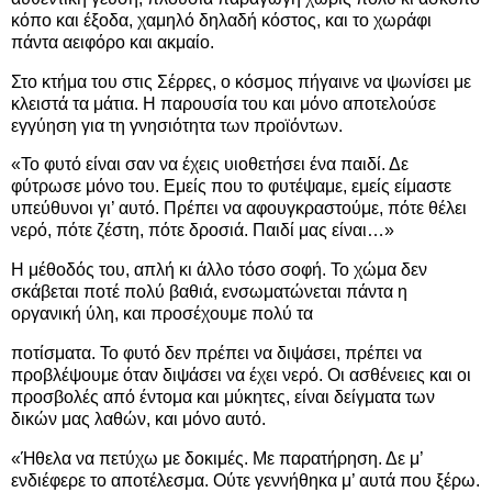
κόπο και έξοδα, χαμηλό δηλαδή κόστος, και το χωράφι
πάντα αειφόρο και ακμαίο.
Στο κτήμα του στις Σέρρες, ο κόσμος πήγαινε να ψωνίσει με
κλειστά τα μάτια. Η παρουσία του και μόνο αποτελούσε
εγγύηση για τη γνησιότητα των προϊόντων.
«Το φυτό είναι σαν να έχεις υιοθετήσει ένα παιδί. Δε
φύτρωσε μόνο του. Εμείς που το φυτέψαμε, εμείς είμαστε
υπεύθυνοι γι’ αυτό. Πρέπει να αφουγκραστούμε, πότε θέλει
νερό, πότε ζέστη, πότε δροσιά. Παιδί μας είναι…»
Η μέθοδός του, απλή κι άλλο τόσο σοφή. Το χώμα δεν
σκάβεται ποτέ πολύ βαθιά, ενσωματώνεται πάντα η
οργανική ύλη, και προσέχουμε πολύ τα
ποτίσματα. Το φυτό δεν πρέπει να διψάσει, πρέπει να
προβλέψουμε όταν διψάσει να έχει νερό. Οι ασθένειες και οι
προσβολές από έντομα και μύκητες, είναι δείγματα των
δικών μας λαθών, και μόνο αυτό.
«Ήθελα να πετύχω με δοκιμές. Με παρατήρηση. Δε μ’
ενδιέφερε το αποτέλεσμα. Ούτε γεννήθηκα μ’ αυτά που ξέρω.