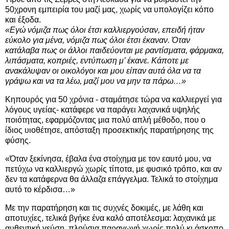
50χρονη εμπειρία του μαζί μας, χωρίς να υπολογίζει κόπο
και έξοδα.
«Εγώ νόμιζα πως όλοι έτσι καλλιεργούσαν, επειδή ήταν
εύκολο για μένα, νόμιζα πως όλοι έτσι έκαναν. Όταν
κατάλαβα πως οι άλλοι παιδεύονται με ραντίσματα, φάρμακα,
λιπάσματα, κοπριές, εντύπωση μ’ έκανε. Κάποτε με
ανακάλυψαν οι οικολόγοι και μου είπαν αυτά όλα να τα
γράψω και να τα λέω, μαζί μου να μην τα πάρω…»
Κηπουρός για 50 χρόνια - σταμάτησε τώρα να καλλιεργεί για
λόγους υγείας- κατάφερε να παράγει λαχανικά υψηλής
ποιότητας, εφαρμόζοντας μια πολύ απλή μέθοδο, που ο
ίδιος υιοθέτησε, απόσταξη προσεκτικής παρατήρησης της
φύσης.
«Όταν ξεκίνησα, έβαλα ένα στοίχημα με τον εαυτό μου, να
πετύχω να καλλιεργώ χωρίς τίποτα, με φυσικό τρόπο, και αν
δεν τα κατάφερνα θα άλλαζα επάγγελμα. Τελικά το στοίχημα
αυτό το κέρδισα…»
Με την παρατήρηση και τις συχνές δοκιμές, με λάθη και
αποτυχίες, τελικά βγήκε ένα καλό αποτέλεσμα: λαχανικά με
αυθεντική γεύση, πλούσια παραγωγή χωρίς πολύ κι άσκοπο