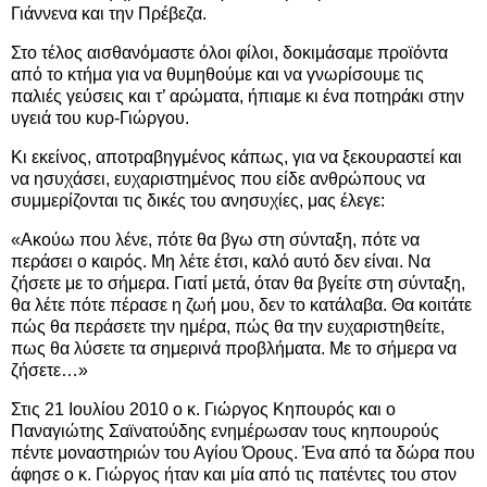
Γιάννενα και την Πρέβεζα.
Στο τέλος αισθανόμαστε όλοι φίλοι, δοκιμάσαμε προϊόντα
από το κτήμα για να θυμηθούμε και να γνωρίσουμε τις
παλιές γεύσεις και τ’ αρώματα, ήπιαμε κι ένα ποτηράκι στην
υγειά του κυρ-Γιώργου.
Κι εκείνος, αποτραβηγμένος κάπως, για να ξεκουραστεί και
να ησυχάσει, ευχαριστημένος που είδε ανθρώπους να
συμμερίζονται τις δικές του ανησυχίες, μας έλεγε:
«Ακούω που λένε, πότε θα βγω στη σύνταξη, πότε να
περάσει ο καιρός. Μη λέτε έτσι, καλό αυτό δεν είναι. Να
ζήσετε με το σήμερα. Γιατί μετά, όταν θα βγείτε στη σύνταξη,
θα λέτε πότε πέρασε η ζωή μου, δεν το κατάλαβα. Θα κοιτάτε
πώς θα περάσετε την ημέρα, πώς θα την ευχαριστηθείτε,
πως θα λύσετε τα σημερινά προβλήματα. Με το σήμερα να
ζήσετε…»
Στις 21 Ιουλίου 2010 ο κ. Γιώργος Κηπουρός και ο
Παναγιώτης Σαϊνατούδης ενημέρωσαν τους κηπουρούς
πέντε μοναστηριών του Αγίου Όρους. Ένα από τα δώρα που
άφησε ο κ. Γιώργος ήταν και μία από τις πατέντες του στον