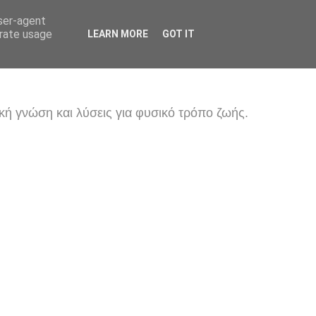
user-agent
erate usage
LEARN MORE
GOT IT
κή γνώση και λύσεις για φυσικό τρόπο ζωής.