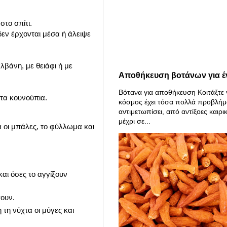
στο σπίτι.
δεν έρχονται μέσα ή άλειψε
αλβάνη, με θειάφι ή με
Αποθήκευση βοτάνων για έ
Βότανα για αποθήκευση Κοιτάξτε 
 τα κουνούπια.
κόσμος έχει τόσα πολλά προβλήμ
αντιμετωπίσει, από αντίξοες καιρι
μέχρι σε...
α οι μπάλες, το φύλλωμα και
αι όσες το αγγίξουν
γουν.
τη νύχτα οι μύγες και