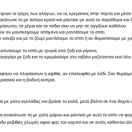
ίρουν οι τρίχες των αλόγων, να τις κρεμάσεις στην πόρτα και μέσα 
ακάτωσε το με άσπρο κρασί και ράντισε με αυτό τα παράθυρα και 
πρόσωπο, τα χέρια και τα πόδια σου να μην σε αγγίξουν καθόλου
υν αν μουσκέψουμε απήγανο και ραντίσουμε το σπίτι.
κόνιζα και με το ζουμί ραντίσουμε το σπίτι ή αν θυμιατίσουμε με χ
απνίσουμε το σπίτι με τρυγιά από ξύδι και ρίγανη.
ουγγάρι με ξύδι και το κρεμάσουμε στο ταβάνι μαζεύονται εκεί όλα
αφήνει να πλησιάσουν η αψιθιά, αν επαλειφθεί με λάδι. Σαν θυμίαμ
ρισσιού και η βοδινή κοπριά.
ά με γάλα αγελάδας και βράσε το καλά, μετά βάλτο σε ένα δοχείο κ
 ανακάτωσε τη με χολή χοίρου και ράντισε με αυτό το σπίτι να φύ
δυ ρεβιθιές χλωρές αφού φας τον καρπό και σε αυτές κάθονται όλη 