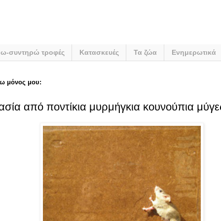
νω-συντηρώ τροφές
Κατασκευές
Τα ζώα
Ενημερωτικά
ω μόνος μου:
σία από ποντίκια μυρμήγκια κουνούπια μύγες