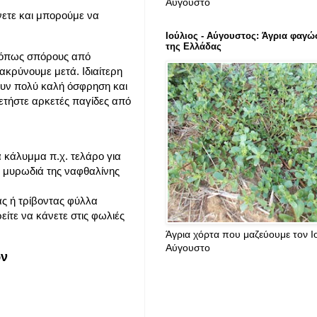
Αύγουστο
νετε και μπορούμε να
Ιούλιος - Αύγουστος: Άγρια φαγώ
της Ελλάδας
α όπως σπόρους από
μακρύνουμε μετά. Ιδιαίτερη
χουν πολύ καλή όσφρηση και
ετήστε αρκετές παγίδες από
 κάλυμμα π.χ. τελάρο για
Η μυρωδιά της ναφθαλίνης
ας ή τρίβοντας φύλλα
είτε να κάνετε στις φωλιές
Άγρια χόρτα που μαζεύουμε τον Ιο
Αύγουστο
ων