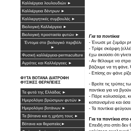
Καλλιέργεια λουλουδιών ►
Καλλιέργεια δέντρων ►
Καλλιεργητικές συμβουλές ►
Βιολογική Καλλιέργεια ►
Βιολογική προστασία φυτών ►
Για τα ποντίκια
- Ένωσε με ζυμάρι ρι
Έντομα στο βιολογικό περιβόλι
►
- Τρίψε
σκάρφη (ελλ
έχω ακούσει ότι γίνετ
Φυσική καλλιέργεια-permaculture
- Αν θέλουμε να στρα
Αγρότες και Καλλιέργειες ►
βάζουμε να τη φάνε.
- Επίσης αν φάνε ρίζ
ΦΥΤΑ ΒΟΤΑΝΑ ΔΙΑΤΡΟΦΗ
ΦΥΣΙΚΕΣ ΘΕΡΑΠΕΙΕΣ
- Βρείτε τις τρύπες 
ποντίκια για να βγού
Τα φυτά της Ελλάδας ►
- Πάρε κολυσαύρα, κ
Ημερολόγιο βρώσιμων φυτών ►
κοπανισμένα και όσα
Ημερολόγιο βοτάνων ►
- Τα ποντίκια φεύγου
Τα βότανα και η χρήση τους ►
Για τα ποντίκια στο 
Βότανα και θεραπείες►
Επειδή στο σπίτι δεν