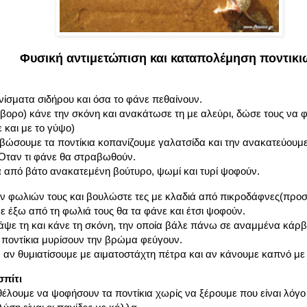
Φυσική αντιμετώπιση και καταπολέμηση ποντικι
νίσματα σιδήρου και όσα το φάνε πεθαίνουν.
έβορο)
κάνε την σκόνη και ανακάτωσε τη με αλεύρι, δώσε τους να φά
ε και με το γύψο)
βώσουμε τα ποντίκια κοπανίζουμε γαλατσίδα και την ανακατεύουμε μ
 Όταν τι φάνε θα στραβωθούν.
α από βάτο ανακατεμένη βούτυρο, ψωμί και τυρί ψοφούν.
των φωλιών τους και βουλώστε τες με κλαδιά από πικροδάφνες(προσ
νε έξω από τη φωλιά τους θα τα φάνε και έτσι ψοφούν.
άψε τη και κάνε τη σκόνη, την οποία βάλε πάνω σε αναμμένα κάρβ
 ποντίκια μυρίσουν την βρώμα φεύγουν.
ν αν θυμιατίσουμε με αιματοστάχτη πέτρα και αν κάνουμε καπνό με
σπίτι
 θέλουμε να ψοφήσουν τα ποντίκια χωρίς να ξέρουμε που είναι λόγ