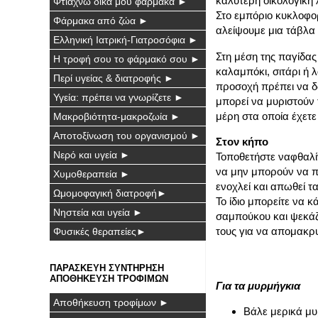
καλύτερη οικολογική λ
Φτιάχνω δικά μου φάρμακα ►
Στο εμπόριο κυκλοφορ
Φάρμακα από ζώα ►
αλείψουμε μια τάβλα
Ελληνική Ιατρική-Γιατροσόφια ►
Στη μέση της παγίδα
Η τροφή σου το φάρμακό σου ►
καλαμπόκι, σιτάρι ή λ
Περί υγείας & διατροφής ►
προσοχή πρέπει να δώ
Υγεία: πρέπει να γνωρίζετε ►
μπορεί να μυριστούν
μέρη στα οποία έχετε
Μακροβιότητα-μακροζωία ►
Αποτοξίνωση του οργανισμού ►
Στον κήπο
Νερό και υγεία ►
Τοποθετήστε ναφθαλίν
να μην μπορούν να π
Χυμοθεραπεία ►
ενοχλεί και απωθεί τα
Ωμομοφαγική διατροφή►
Το ίδιο μπορείτε να 
Νηστεία και υγεία ►
σαμπούκου και ψεκάζο
τους για να απομακρ
Φυσικές θεραπείες►
ΠΑΡΑΣΚΕΥΗ ΣΥΝΤΗΡΗΣΗ
ΑΠΟΘΗΚΕΥΣΗ ΤΡΟΦΙΜΩΝ
Για τα μυρμήγκια
Αποθήκευση τροφίμων ►
Βάλε μερικά μυ