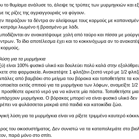
υ το θυμίαμα ανάλυσε το, άλειψε τις τρύπες των μυρμηγκιών και εξ
ε τις ρίζες της αγριαγγουριάς να φύγουν.
εν πειράζουν τα δέντρα αν αλείψουμε τους κορμούς με κοπανισμέν
 κατράμι λιωμένο ή βρασμένο με λάδι.
μποδίζονται αν ανακατέψουμε χολή από ταύρο και πίσσα με μούργα
ντρων. Το ίδιο αποτέλεσμα έχει και το κοκκινόχωμα αν το ανακατέ
 κορμούς.
λύση για τα μυρμήγκια
ύ) είναι 100% φυσικό υλικό και δουλεύει πολύ καλά στην εξολόθρ
ετε στα φαρμακεία. Ανακατέψτε 1 φλιτζάνι ζεστό νερό με 1/2 φλιτζ
μπάλες από βαμβάκι στο μείγμα του βόρακα και τοποθετήστε τα κο
οποιείται εκτός σπιτιού για τα μυρμήγκια των λόφων, αναμείξτε 1/2
 προσθέστε αρκετό νερό για να κάνετε μία πάστα. Τοποθετήστε μι
πάρχουν μυρμήγκια. Ο βόρακας μπορεί να είναι φυσικό υλικό δεν 
πρέπει να φυλάσσεται μακριά από παιδιά και κατοικίδια ζώα.
γική λύση για τα μυρμήγκια είναι να ρίξετε τριμμένο καυτερό κόκκιν
έρος του οικοσυστήματος. Δεν συνιστώ να τα καταπολεμάτε στο βιολο
τον, παρά μόνο στο σπίτι.