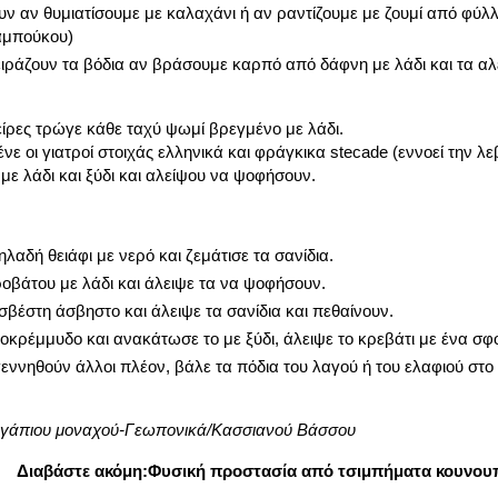
υν αν θυμιατίσουμε με καλαχάνι ή αν ραντίζουμε με ζουμί από φύλ
αμπούκου)
ειράζουν τα βόδια αν βράσουμε καρπό από δάφνη με λάδι και τα αλ
ψείρες τρώγε κάθε ταχύ ψωμί βρεγμένο με λάδι.
νε οι γιατροί στοιχάς ελληνικά και φράγκικα stecade (εννοεί την λ
με λάδι και ξύδι και αλείψου να ψοφήσουν.
δηλαδή θειάφι με νερό και ζεμάτισε τα σανίδια.
βάτου με λάδι και άλειψε τα να ψοφήσουν.
σβέστη άσβηστο και άλειψε τα σανίδια και πεθαίνουν.
οκρέμμυδο και ανακάτωσε το με ξύδι, άλειψε το κρεβάτι με ένα σ
εννηθούν άλλοι πλέον, βάλε τα πόδια του λαγού ή του ελαφιού στο 
γάπιου μοναχού-Γεωπονικά/Κασσιανού Βάσσου
Διαβάστε ακόμη:
Φυσική προστασία από τσιμπήματα κουνου