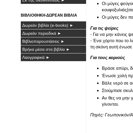
Οι μύγες φεύγο
κουφοξυλιάς(σ
ΒΙΒΛΙΟΘΗΚΗ-ΔΩΡΕΑΝ ΒΙΒΛΙΑ
Οι μύγες δεν π
Δωρεάν βιβλία (e-books) ►
Για τις ψείρες
Δωρεάν περιοδικά ►
- Για να μην κάνεις 
- Ένα χόρτο που το λέ
Βιβλιοπαρουσιάσεις ►
τη σκόνη αυτή ένωσε 
Βρήκα μέσα στα βιβλία ►
Λαογραφικά ►
Για τους κοριούς
Βράσε
απύρι
, 
Ένωσε χολή προ
Βάλε νερό σε α
Στούμπισε σκυλ
Αν θες να μην γ
γίνονται.
Πηγές:
Γεωπονικόν/Α