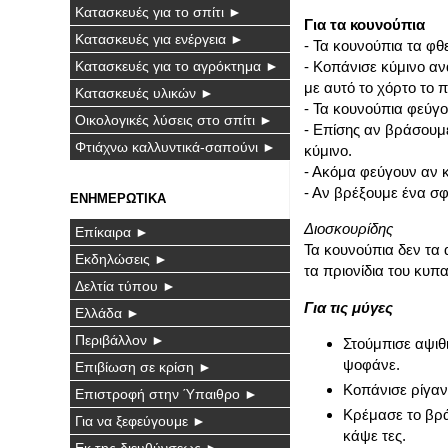
Κατασκευές για το σπίτι ►
Για τα κουνούπια
Κατασκευές για ενέργεια ►
- Τα κουνούπια τα φθε
- Κοπάνισε κύμινο αν
Κατασκευές για το αγρόκτημα ►
με αυτό το χόρτο το 
Κατασκευές υλικών ►
- Τα κουνούπια φεύγο
Οικολογικές λύσεις στο σπίτι ►
- Επίσης αν βράσουμε 
Φτιάχνω καλλυντικά-σαπούνι ►
κύμινο.
- Ακόμα φεύγουν αν κ
- Αν βρέξουμε ένα σφ
ΕΝΗΜΕΡΩΤΙΚΑ
Διοσκουρίδης
Επίκαιρα ►
Τα κουνούπια δεν τα 
Εκδηλώσεις ►
τα πριονίδια του κυπα
Δελτία τύπου ►
Για τις μύγες
Ελλάδα ►
Περιβάλλον ►
Στούμπισε αψιθι
ψοφάνε.
Επιβίωση σε κρίση ►
Κοπάνισε ρίγανη
Επιστροφή στην Ύπαιθρο ►
Κρέμασε το βρά
Για να ξεφεύγουμε ►
κάψε τες.
Εκ της διευθύνσεως ►