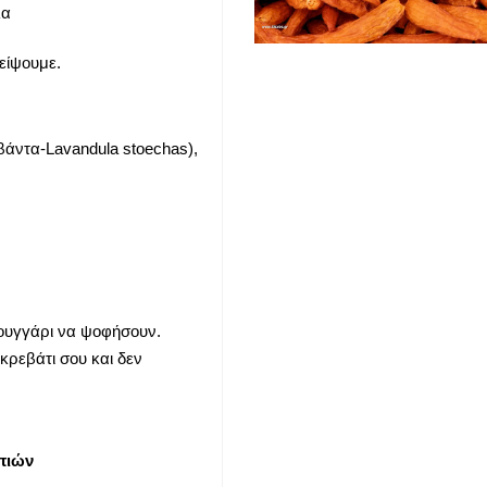
λα
είψουμε.
εβάντα-
Lavandula stoechas
),
φουγγάρι να ψοφήσουν.
κρεβάτι σου και δεν
πιών