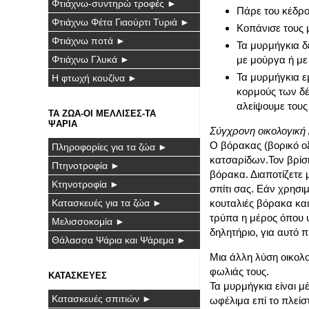
Φτιάχνω-συντηρώ τροφές ►
Πάρε του κέδρο
Φτιάχνω Φέτα Γιαούρτι Τυριά ►
Κοπάνισε τους μ
Φτιάχνω ποτά ►
Τα μυρμήγκια δ
με μούργα ή με
Φτιάχνω Γλυκά ►
Τα μυρμήγκια ε
Η φτωχή κουζίνα ►
κορμούς των δέ
αλείψουμε τους
ΤΑ ΖΩΑ-ΟΙ ΜΕΛΛΙΣΕΣ-ΤΑ
ΨΑΡΙΑ
Σύγχρονη οικολογική 
Ο βόρακας (βορικό οξ
Πληροφορίες για τα ζώα ►
κατσαρίδων.Τον βρίσκ
Πτηνοτροφία ►
βόρακα. Διαποτίζετε 
Κτηνοτροφία ►
σπίτι σας. Εάν χρησιμ
Κατασκευές για τα ζώα ►
κουταλιές βόρακα και
τρύπα η μέρος όπου υ
Μελισσοκομία ►
δηλητήριο, για αυτό 
Θάλασσα Ψάρια και Ψάρεμα ►
Μια άλλη λύση οικολο
φωλιάς τους.
ΚΑΤΑΣΚΕΥΕΣ
Τα μυρμήγκια είναι μ
Κατασκευές σπιτιών ►
ωφέλιμα επί το πλείσ