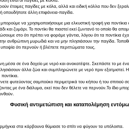
ύση είναι οι παγίδες με κόλλα.
ούν έτοιμες παγίδες με κόλα, αλλά και ειδική κόλλα που δεν ξεραί
 ή οπουδήποτε άλλη επιφάνεια-παγίδα.
ς μπορούμε να χρησιμοποιήσουμε μια ελκυστική τροφή για ποντίκι
άδι και ζυμάρι. Το ποντίκι θα πιαστεί εκεί ζωντανό το οποίο θα απο
σουμε στο ότι πρέπει να φοράμε γάντια, λόγου ότι τα ποντίκια έ
 την ανθρώπινη μυρωδιά και να μην πλησιάσουν την παγίδα. Τοποθ
 υποψία ότι περνούν ή βλέπετε περιττώματα τους.
η μέσα σε ένα δοχείο με νερό και ανακατέψτε. Σκεπάστε το με ένα
λησιάσουν άλλα ζώα και συμπληρώνετε με νερό πριν εξατμιστεί. 
 ποντίκια.
κάνετε φυτεύοντας
σαμπούκο
περιμετρικά του κήπου ή του σπιτιού σ
ντας με ένα διάλυμα, εκεί που δεν θέλετε να περνούν.Το ίδιο μπορ
υνθούν.
Φυσική αντιμετώπιση και καταπολέμηση εντόμ
ρμήγκια στα κάρβουνα θύμιασε το σπίτι να φύγουν τα υπόλοιπα.