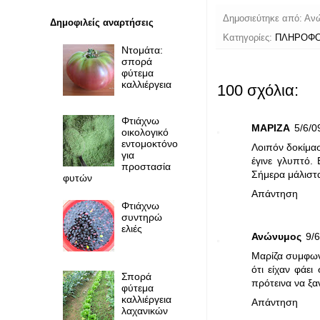
Δημοσιεύτηκε από:
Αν
Δημοφιλείς αναρτήσεις
Κατηγορίες:
ΠΛΗΡΟΦΟΡ
Ντομάτα:
σπορά
φύτεμα
καλλιέργεια
100 σχόλια:
Φτιάχνω
ΜΑΡΙΖΑ
5/6/0
οικολογικό
εντομοκτόνο
Λοιπόν δοκίμασ
για
έγινε γλυπτό. 
προστασία
Σήμερα μάλιστα
φυτών
Απάντηση
Φτιάχνω
συντηρώ
ελιές
Ανώνυμος
9/6
Μαρίζα συμφωνώ
ότι είχαν φάει
Σπορά
πρότεινα να ξα
φύτεμα
καλλιέργεια
Απάντηση
λαχανικών