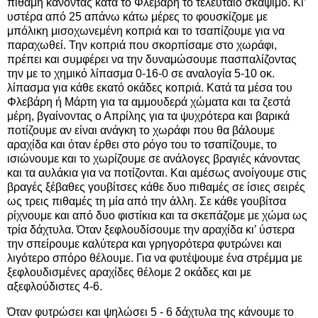
πιθαμή κάνοντας κατά το Φλεβάρη το τελευταίο σκάψιμο. Κι’
υστέρα από 25 απάνω κάτω μέρες το φουσκίζομε με
μπόλικη μισοχωνεμένη κοπριά και το τσαπίζουμε για να
παραχωθεί. Την κοπριά που σκορπίσαμε στο χωράφι,
πρέπει και συμφέρει να την δυναμώσουμε πασπαλίζοντας
την με το χημικό λίπασμα 0-16-0 σε αναλογία 5-10 οκ.
λίπασμα για κάθε εκατό οκάδες κοπριά. Κατά τα μέσα του
Φλεβάρη ή Μάρτη για τα αμμουδερά χώματα και τα ζεστά
μέρη, βγαίνοντας ο Απρίλης για τα ψυχρότερα και βαρικά
ποτίζουμε αν είναι ανάγκη το χωράφι που θα βάλουμε
αραχίδα και όταν έρθει στο ρόγο του το τσαπίζουμε, το
ισιώνουμε και το χωρίζουμε σε ανάλογες βραγιές κάνοντας
και τα αυλάκια για να ποτίζονται. Και αμέσως ανοίγουμε στις
βραγές ξέβαθες γουβίτσες κάθε δυο πιθαμές σε ίσιες σειρές
ως τρεις πιθαμές τη μία από την άλλη. Σε κάθε γουβίτσα
ρίχνουμε και από δυο φιστίκια και τα σκεπάζομε με χώμα ως
τρία δάχτυλα. Όταν ξεφλουδίσουμε την αραχίδα κι’ ύστερα
την σπείρουμε καλύτερα και γρηγορότερα φυτρώνει και
λιγότερο σπόρο θέλουμε. Για να φυτέψουμε ένα στρέμμα με
ξεφλουδισμένες αραχίδες θέλομε 2 οκάδες και με
αξεφλούδιστες 4-6.
Όταν φυτρώσει και ψηλώσει 5 - 6 δάχτυλα της κάνουμε το