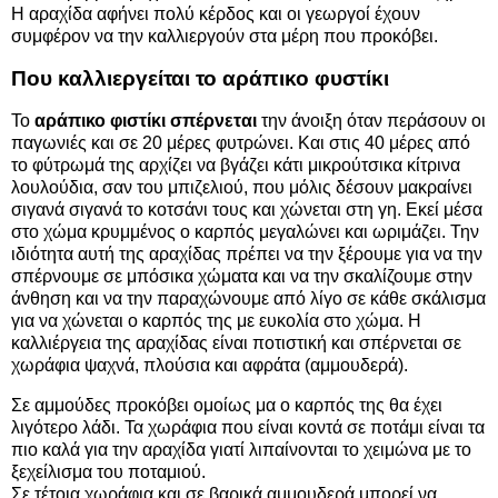
Η αραχίδα αφήνει πολύ κέρδος και οι γεωργοί έχουν
συμφέρον να την καλλιεργούν στα μέρη που προκόβει.
Που καλλιεργείται το αράπικο φυστίκι
Το
αράπικο φιστίκι σπέρνεται
την άνοιξη όταν περάσουν οι
παγωνιές και σε 20 μέρες φυτρώνει. Και στις 40 μέρες από
το φύτρωμά της αρχίζει να βγάζει κάτι μικρούτσικα κίτρινα
λουλούδια, σαν του μπιζελιού, που μόλις δέσουν μακραίνει
σιγανά σιγανά το κοτσάνι τους και χώνεται στη γη. Εκεί μέσα
στο χώμα κρυμμένος ο καρπός μεγαλώνει και ωριμάζει. Την
ιδιότητα αυτή της αραχίδας πρέπει να την ξέρουμε για να την
σπέρνουμε σε μπόσικα χώματα και να την σκαλίζουμε στην
άνθηση και να την παραχώνουμε από λίγο σε κάθε σκάλισμα
για να χώνεται ο καρπός της με ευκολία στο χώμα. Η
καλλιέργεια της αραχίδας είναι ποτιστική και σπέρνεται σε
χωράφια ψαχνά, πλούσια και αφράτα (αμμουδερά).
Σε αμμούδες προκόβει ομοίως μα ο καρπός της θα έχει
λιγότερο λάδι. Τα χωράφια που είναι κοντά σε ποτάμι είναι τα
πιο καλά για την αραχίδα γιατί λιπαίνονται το χειμώνα με το
ξεχείλισμα του ποταμιού.
Σε τέτοια χωράφια και σε βαρικά αμμουδερά μπορεί να