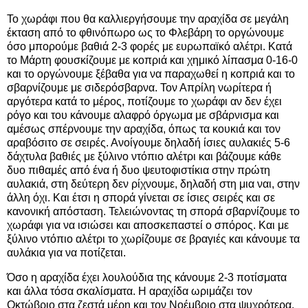
Το χωράφι που θα καλλιεργήσουμε την αραχίδα σε μεγάλη
έκταση από το φθινόπωρο ως το Φλεβάρη το οργώνουμε
όσο μπορούμε βαθιά 2-3 φορές με ευρωπαϊκό αλέτρι. Κατά
το Μάρτη φουσκίζουμε με κοπριά και χημικό λίπασμα 0-16-0
και το οργώνουμε ξέβαθα για να παραχωθεί η κοπριά και το
σβαρνίζουμε με σιδερόσβαρνα. Τον Απρίλη νωρίτερα ή
αργότερα κατά το μέρος, ποτίζουμε το χωράφι αν δεν έχει
ρόγο και του κάνουμε αλαφρό όργωμα με σβάρνισμα και
αμέσως σπέρνουμε την αραχίδα, όπως τα κουκιά και τον
αραβόσιτο σε σειρές. Ανοίγουμε δηλαδή ίσιες αυλακιές 5-6
δάχτυλα βαθιές με ξύλινο ντόπιο αλέτρι και βάζουμε κάθε
δυο πιθαμές από ένα ή δυο ψευτοφιστίκια στην πρώτη
αυλακιά, στη δεύτερη δεν ρίχνουμε, δηλαδή στη μια ναι, στην
άλλη όχι. Και έτσι η σπορά γίνεται σε ίσιες σειρές και σε
κανονική απόσταση. Τελειώνοντας τη σπορά σβαρνίζουμε το
χωράφι για να ισιώσει και αποσκεπαστεί ο σπόρος. Και με
ξύλινο ντόπιο αλέτρι το χωρίζουμε σε βραγιές και κάνουμε τα
αυλάκια για να ποτίζεται.
Όσο η αραχίδα έχει λουλούδια της κάνουμε 2-3 ποτίσματα
και άλλα τόσα σκαλίσματα. Η αραχίδα ωριμάζει τον
Οκτώβριο στα ζεστά μέρη και τον Νοέμβριο στα ψυχρότερα.