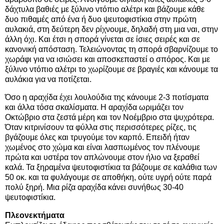
δάχτυλα βαθιές με ξύλινο ντόπιο αλέτρι και βάζουμε κάθε
δυο πιθαμές από ένα ή δυο ψευτοφιστίκια στην πρώτη
αυλακιά, στη δεύτερη δεν ρίχνουμε, δηλαδή στη μια ναι, στην
άλλη όχι. Και έτσι η σπορά γίνεται σε ίσιες σειρές και σε
κανονική απόσταση. Τελειώνοντας τη σπορά σβαρνίζουμε το
χωράφι για να ισιώσει και αποσκεπαστεί ο σπόρος. Και με
ξύλινο ντόπιο αλέτρι το χωρίζουμε σε βραγιές και κάνουμε τα
αυλάκια για να ποτίζεται.
Όσο η αραχίδα έχει λουλούδια της κάνουμε 2-3 ποτίσματα
και άλλα τόσα σκαλίσματα. Η αραχίδα ωριμάζει τον
Οκτώβριο στα ζεστά μέρη και τον Νοέμβριο στα ψυχρότερα.
Όταν κιτρινίσουν τα φύλλα στις περισσότερες ρίζες, τις
βγάζουμε όλες και τρυγούμε τον καρπό. Επειδή ήταν
χωμένος στο χώμα και είναι λασπωμένος τον πλένουμε
πρώτα και υστέρα τον απλώνουμε στον ήλιο να ξεραθεί
καλά. Τα ξηραμένα ψευτοφιστίκια τα βάζουμε σε καλάθια των
50 οκ. και τα φυλάγουμε σε αποθήκη, ούτε υγρή ούτε παρά
πολύ ξηρή. Μια ρίζα αραχίδα κάνει συνήθως 30-40
ψευτοφιστίκια.
Πλεονεκτήματα