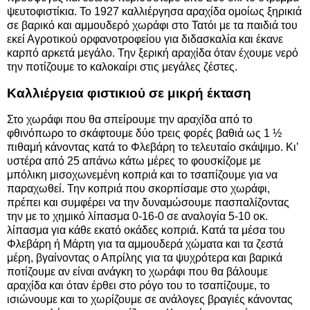
ψευτοφιστίκια. Το 1927 καλλιέργησα αραχίδα ομοίως ξηρικιά
σε βαρικό και αμμουδερό χωράφι στο Τατόι με τα παιδιά του
εκεί Αγροτικού ορφανοτροφείου για διδασκαλία και έκανε
καρπό αρκετά μεγάλο. Την ξερική αραχίδα όταν έχουμε νερό
την ποτίζουμε το καλοκαίρι στις μεγάλες ζέστες.
Καλλιέργεια φιστικιού σε μικρή έκταση
Στο χωράφι που θα σπείρουμε την αραχίδα από το
φθινόπωρο το σκάφτουμε δύο τρεις φορές βαθιά ως 1 ½
πιθαμή κάνοντας κατά το Φλεβάρη το τελευταίο σκάψιμο. Κι’
υστέρα από 25 απάνω κάτω μέρες το φουσκίζομε με
μπόλικη μισοχωνεμένη κοπριά και το τσαπίζουμε για να
παραχωθεί. Την κοπριά που σκορπίσαμε στο χωράφι,
πρέπει και συμφέρει να την δυναμώσουμε πασπαλίζοντας
την με το χημικό λίπασμα 0-16-0 σε αναλογία 5-10 οκ.
λίπασμα για κάθε εκατό οκάδες κοπριά. Κατά τα μέσα του
Φλεβάρη ή Μάρτη για τα αμμουδερά χώματα και τα ζεστά
μέρη, βγαίνοντας ο Απρίλης για τα ψυχρότερα και βαρικά
ποτίζουμε αν είναι ανάγκη το χωράφι που θα βάλουμε
αραχίδα και όταν έρθει στο ρόγο του το τσαπίζουμε, το
ισιώνουμε και το χωρίζουμε σε ανάλογες βραγιές κάνοντας