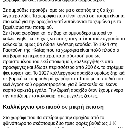
Σε αμμούδες προκόβει ομοίως μα ο καρπός της θα έχει
λιγότερο λάδι. Τα χωράφια που είναι κοντά σε ποτάμι είναι τα
πιο καλά για την αραχίδα γιατί λιπαίνονται το χειμώνα με το
ξεχείλισμα του ποταμιού.
Σε τέτοια χωράφια και σε βαρικά αμμουδερά μπορεί να
καλλιεργηθεί και δίχως να ποτίζεται γιατί κρατούν υγρασία το
καλοκαίρι, όμως θα δώσει λιγότερη εσοδεία. Το 1924 στη
Γαστούνη της Ηλείας που τα χωράφια είναι πολύ πλούσια
και βαριά τα περισσότερα, κατά σύστασή μου ως
προϊσταμένου του εκεί εποικισμού, καλλιεργήθηκε από
πρόσφυγες και έδωσε περισσότερο από 200 όκ. το στρέμμα
ψευτοφιστίκια. Το 1927 καλλιέργησα αραχίδα ομοίως ξηρικιά
σε βαρικό και αμμουδερό χωράφι στο Τατόι με τα παιδιά του
εκεί Αγροτικού ορφανοτροφείου για διδασκαλία και έκανε
καρπό αρκετά μεγάλο. Την ξερική αραχίδα όταν έχουμε νερό
την ποτίζουμε το καλοκαίρι στις μεγάλες ζέστες.
Καλλιέργεια φιστικιού σε μικρή έκταση
Στο χωράφι που θα σπείρουμε την αραχίδα από το
φθινόπωρο το σκάφτουμε δύο τρεις φορές βαθιά ως 1 ½