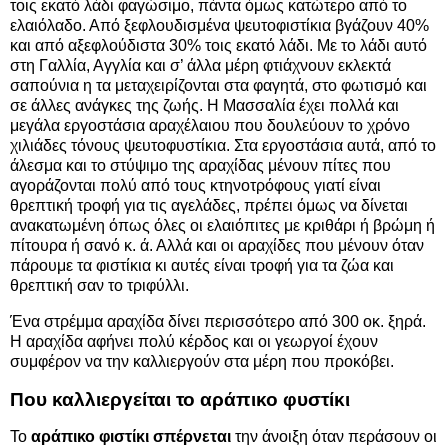
τοις εκατό λάδι φαγώσιμο, πάντα όμως κατώτερο από το
ελαιόλαδο. Από ξεφλουδισμένα ψευτοφιστίκια βγάζουν 40%
και από αξεφλούδιστα 30% τοις εκατό λάδι. Με το λάδι αυτό
στη Γαλλία, Αγγλία και σ’ άλλα μέρη φτιάχνουν εκλεκτά
σαπούνια η τα μεταχειρίζονται στα φαγητά, στο φωτισμό και
σε άλλες ανάγκες της ζωής. Η Μασσαλία έχει πολλά και
μεγάλα εργοστάσια αραχέλαιου που δουλεύουν το χρόνο
χιλιάδες τόνους ψευτοφυστίκια. Στα εργοστάσια αυτά, από το
άλεσμα και το στύψιμο της αραχίδας μένουν πίτες που
αγοράζονται πολύ από τους κτηνοτρόφους γιατί είναι
θρεπτική τροφή για τις αγελάδες, πρέπει όμως να δίνεται
ανακατωμένη όπως όλες οι ελαιόπιτες με κριθάρι ή βρώμη ή
πίτουρα ή σανό κ. ά. Αλλά και οι αραχίδες που μένουν όταν
πάρουμε τα φιστίκια κι αυτές είναι τροφή για τα ζώα και
θρεπτική σαν το τριφύλλι.
Ένα στρέμμα αραχίδα δίνει περισσότερο από 300 οκ. ξηρά.
Η αραχίδα αφήνει πολύ κέρδος και οι γεωργοί έχουν
συμφέρον να την καλλιεργούν στα μέρη που προκόβει.
Που καλλιεργείται το αράπικο φυστίκι
Το
αράπικο φιστίκι σπέρνεται
την άνοιξη όταν περάσουν οι