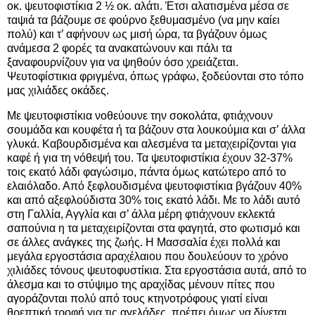
οκ. ψευτοφιστίκια 2 ½ oκ. αλάτι. Έτσι αλατισμένα μέσα σε
ταψιά τα βάζουμε σε φούρνο ξεθυμασμένο (να μην καίει
πολύ) και τ’ αφήνουν ως μισή ώρα, τα βγάζουν όμως
ανάμεσα 2 φορές τα ανακατώνουν και πάλι τα
ξαναφουρνίζουν για να ψηθούν όσο χρειάζεται.
Ψευτοφίστικια φριγμένα, όπως γράφω, ξοδεύονται στο τόπο
μας χιλιάδες οκάδες.
Με ψευτοφιστίκια νοθεύουνε την σοκολάτα, φτιάχνουν
σουμάδα και κουφέτα ή τα βάζουν στα λουκούμια και σ’ άλλα
γλυκά. Καβουρδισμένα και αλεσμένα τα μεταχειρίζονται για
καφέ ή για τη νόθεψή του. Τα ψευτοφιστίκια έχουν 32-37%
τοις εκατό λάδι φαγώσιμο, πάντα όμως κατώτερο από το
ελαιόλαδο. Από ξεφλουδισμένα ψευτοφιστίκια βγάζουν 40%
και από αξεφλούδιστα 30% τοις εκατό λάδι. Με το λάδι αυτό
στη Γαλλία, Αγγλία και σ’ άλλα μέρη φτιάχνουν εκλεκτά
σαπούνια η τα μεταχειρίζονται στα φαγητά, στο φωτισμό και
σε άλλες ανάγκες της ζωής. Η Μασσαλία έχει πολλά και
μεγάλα εργοστάσια αραχέλαιου που δουλεύουν το χρόνο
χιλιάδες τόνους ψευτοφυστίκια. Στα εργοστάσια αυτά, από το
άλεσμα και το στύψιμο της αραχίδας μένουν πίτες που
αγοράζονται πολύ από τους κτηνοτρόφους γιατί είναι
θρεπτική τροφή για τις αγελάδες, πρέπει όμως να δίνεται