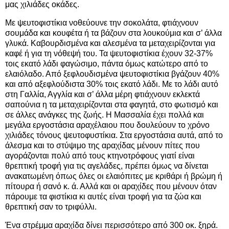
μας χιλιάδες οκάδες.
Με ψευτοφιστίκια νοθεύουνε την σοκολάτα, φτιάχνουν
σουμάδα και κουφέτα ή τα βάζουν στα λουκούμια και σ’ άλλα
γλυκά. Καβουρδισμένα και αλεσμένα τα μεταχειρίζονται για
καφέ ή για τη νόθεψή του. Τα ψευτοφιστίκια έχουν 32-37%
τοις εκατό λάδι φαγώσιμο, πάντα όμως κατώτερο από το
ελαιόλαδο. Από ξεφλουδισμένα ψευτοφιστίκια βγάζουν 40%
και από αξεφλούδιστα 30% τοις εκατό λάδι. Με το λάδι αυτό
στη Γαλλία, Αγγλία και σ’ άλλα μέρη φτιάχνουν εκλεκτά
σαπούνια η τα μεταχειρίζονται στα φαγητά, στο φωτισμό και
σε άλλες ανάγκες της ζωής. Η Μασσαλία έχει πολλά και
μεγάλα εργοστάσια αραχέλαιου που δουλεύουν το χρόνο
χιλιάδες τόνους ψευτοφυστίκια. Στα εργοστάσια αυτά, από το
άλεσμα και το στύψιμο της αραχίδας μένουν πίτες που
αγοράζονται πολύ από τους κτηνοτρόφους γιατί είναι
θρεπτική τροφή για τις αγελάδες, πρέπει όμως να δίνεται
ανακατωμένη όπως όλες οι ελαιόπιτες με κριθάρι ή βρώμη ή
πίτουρα ή σανό κ. ά. Αλλά και οι αραχίδες που μένουν όταν
πάρουμε τα φιστίκια κι αυτές είναι τροφή για τα ζώα και
θρεπτική σαν το τριφύλλι.
Ένα στρέμμα αραχίδα δίνει περισσότερο από 300 οκ. ξηρά.