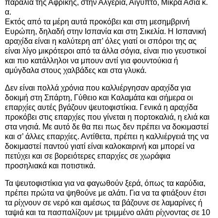
παράλια της Αφρικής, στην Αλγερία, Αίγυπτο, Μικρά Ασία κ.
α.
Εκτός από τα μέρη αυτά προκόβει και στη μεσημβρινή
Ευρώπη, δηλαδή στην Ισπανία και στη Σικελία. Η Ισπανική
αραχίδα είναι η καλύτερη απ’ όλες γιατί οι σπόροι της ας
είναι λίγο μικρότεροι από τα άλλα σόγια, είναι πιο γευστικοί
και πιο κατάλληλοι να μπουν αντί για φουντούκια ή
αμύγδαλα στους χαλβάδες και στα γλυκά.
Δεν είναι πολλά χρόνια που καλλιέργησαν αραχίδα για
δοκιμή στη Σπάρτη, Γύθειο και Καλαμάτα και σήμερα οι
επαρχίες αυτές βγάζουν ψευτοφιστίκια. Γενικά η αραχίδα
προκόβει στις επαρχίες που γίνεται η πορτοκαλιά, η ελιά και
στα νησιά. Με αυτό δε θα πει πως δεν πρέπει να δοκιμαστεί
και σ’ άλλες επαρχίες. Αντίθετα, πρέπει η καλλιέργειά της να
δοκιμαστεί παντού γιατί είναι καλοκαιρινή και μπορεί να
πετύχει και σε βορειότερες επαρχίες σε χωράφια
προσηλιακά και ποτιστικά.
Τα ψευτοφιστίκια για να φαγωθούν ξερά, όπως τα καρύδια,
πρέπει πρώτα να ψηθούνε με αλάτι. Για να τα φτιάξουν έτσι
τα ρίχνουν σε νερό και αμέσως τα βάζουνε σε λαμαρίνες ή
ταψιά και τα πασπαλίζουν με τριμμένο αλάτι ρίχνοντας σε 10