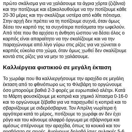
πρώτο σκάλισμα για να χαλάσουμε τα άγρια χόρτα (ζιζάνια)
και την ποτίζουμε και εξακολουθούμε να την ποτίζουμε κάθε
20-30 μέρες και την σκαλίζομε υστέρα από κάθε πότισμα.
Στην αρχή δεν πρέπει να τη ποτίζουμε συχνά, όταν όμως
δέσει τον καρπό της τα συχνότερα ποτίσματα την ωφελούν.
Από τότε που θα αρχίσει η άνθηση ώσπου να δέσει όλος ο
καρπός είναι απαραίτητο να την σκαλίζουμε και να την
παραχώνουμε από λίγο γύρω στις ρίζες για να χώνεται ο
καρπός εύκολα στο χώμα, όταν όμως χωθεί δεν σκαλίζουμε
κοντά στις ρίζες για να μην το χαλάσουμε.
Καλλιέργεια φιστικιού σε μεγάλη έκταση
Το χωράφι που θα καλλιεργήσουμε την αραχίδα σε μεγάλη
έκταση από το φθινόπωρο ως το Φλεβάρη το οργώνουμε
όσο μπορούμε βαθιά 2-3 φορές με ευρωπαϊκό αλέτρι. Κατά
το Μάρτη φουσκίζουμε με κοπριά και χημικό λίπασμα 0-16-0
και το οργώνουμε ξέβαθα για να παραχωθεί η κοπριά και το
σβαρνίζουμε με σιδερόσβαρνα. Τον Απρίλη νωρίτερα ή
αργότερα κατά το μέρος, ποτίζουμε το χωράφι αν δεν έχει
ρόγο και του κάνουμε αλαφρό όργωμα με σβάρνισμα και
αμέσως σπέρνουμε την αραχίδα, όπως τα κουκιά και τον
αραβόσιτο σε σειρές. Ανοίγουμε δηλαδή ίσιες αυλακιές 5-6