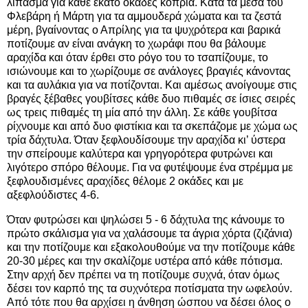
λίπασμα για κάθε εκατό οκάδες κοπριά. Κατά τα μέσα του
Φλεβάρη ή Μάρτη για τα αμμουδερά χώματα και τα ζεστά
μέρη, βγαίνοντας ο Απρίλης για τα ψυχρότερα και βαρικά
ποτίζουμε αν είναι ανάγκη το χωράφι που θα βάλουμε
αραχίδα και όταν έρθει στο ρόγο του το τσαπίζουμε, το
ισιώνουμε και το χωρίζουμε σε ανάλογες βραγιές κάνοντας
και τα αυλάκια για να ποτίζονται. Και αμέσως ανοίγουμε στις
βραγές ξέβαθες γουβίτσες κάθε δυο πιθαμές σε ίσιες σειρές
ως τρεις πιθαμές τη μία από την άλλη. Σε κάθε γουβίτσα
ρίχνουμε και από δυο φιστίκια και τα σκεπάζομε με χώμα ως
τρία δάχτυλα. Όταν ξεφλουδίσουμε την αραχίδα κι’ ύστερα
την σπείρουμε καλύτερα και γρηγορότερα φυτρώνει και
λιγότερο σπόρο θέλουμε. Για να φυτέψουμε ένα στρέμμα με
ξεφλουδισμένες αραχίδες θέλομε 2 οκάδες και με
αξεφλούδιστες 4-6.
Όταν φυτρώσει και ψηλώσει 5 - 6 δάχτυλα της κάνουμε το
πρώτο σκάλισμα για να χαλάσουμε τα άγρια χόρτα (ζιζάνια)
και την ποτίζουμε και εξακολουθούμε να την ποτίζουμε κάθε
20-30 μέρες και την σκαλίζομε υστέρα από κάθε πότισμα.
Στην αρχή δεν πρέπει να τη ποτίζουμε συχνά, όταν όμως
δέσει τον καρπό της τα συχνότερα ποτίσματα την ωφελούν.
Από τότε που θα αρχίσει η άνθηση ώσπου να δέσει όλος ο