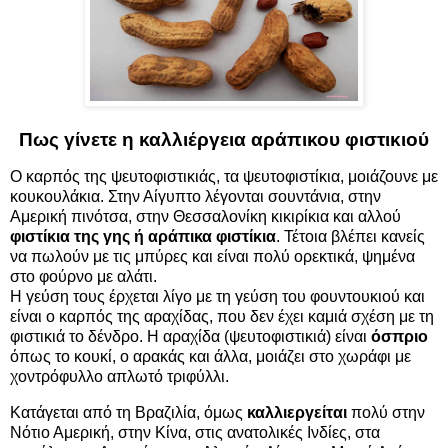
Πως γίνετε η καλλιέργεια αράπικου φιστικιού
Ο καρπός της ψευτοφιστικιάς, τα ψευτοφιστίκια, μοιάζουνε με
κουκουλάκια. Στην Αίγυπτο λέγονται σουντάνια, στην
Αμερική πινότσα, στην Θεσσαλονίκη κικιρίκια και αλλού
φιστίκια της γης ή αράπικα φιστίκια
. Τέτοια βλέπει κανείς
να πωλούν με τις μπύρες και είναι πολύ ορεκτικά, ψημένα
στο φούρνο με αλάτι.
Η γεύση τους έρχεται λίγο με τη γεύση του φουντουκιού και
είναι ο καρπός της αραχίδας, που δεν έχει καμιά σχέση με τη
φιστικιά το δένδρο. Η αραχίδα (ψευτοφιστικιά) είναι
όσπριο
όπως το κουκί, ο αρακάς και άλλα, μοιάζει στο χωράφι με
χοντρόφυλλο απλωτό τριφύλλι.
Κατάγεται από τη Βραζιλία, όμως
καλλιεργείται
πολύ στην
Νότιο Αμερική, στην Κίνα, στις ανατολικές Ινδίες, στα