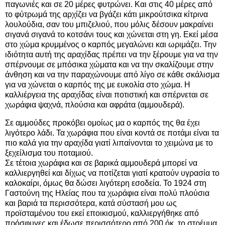
παγωνιές και σε 20 μέρες φυτρώνει. Και στις 40 μέρες από
το φύτρωμά της αρχίζει να βγάζει κάτι μικρούτσικα κίτρινα
λουλούδια, σαν του μπιζελιού, που μόλις δέσουν μακραίνει
σιγανά σιγανά το κοτσάνι τους και χώνεται στη γη. Εκεί μέσα
στο χώμα κρυμμένος ο καρπός μεγαλώνει και ωριμάζει. Την
ιδιότητα αυτή της αραχίδας πρέπει να την ξέρουμε για να την
σπέρνουμε σε μπόσικα χώματα και να την σκαλίζουμε στην
άνθηση και να την παραχώνουμε από λίγο σε κάθε σκάλισμα
για να χώνεται ο καρπός της με ευκολία στο χώμα. Η
καλλιέργεια της αραχίδας είναι ποτιστική και σπέρνεται σε
χωράφια ψαχνά, πλούσια και αφράτα (αμμουδερά).
Σε αμμούδες προκόβει ομοίως μα ο καρπός της θα έχει
λιγότερο λάδι. Τα χωράφια που είναι κοντά σε ποτάμι είναι τα
πιο καλά για την αραχίδα γιατί λιπαίνονται το χειμώνα με το
ξεχείλισμα του ποταμιού.
Σε τέτοια χωράφια και σε βαρικά αμμουδερά μπορεί να
καλλιεργηθεί και δίχως να ποτίζεται γιατί κρατούν υγρασία το
καλοκαίρι, όμως θα δώσει λιγότερη εσοδεία. Το 1924 στη
Γαστούνη της Ηλείας που τα χωράφια είναι πολύ πλούσια
και βαριά τα περισσότερα, κατά σύστασή μου ως
προϊσταμένου του εκεί εποικισμού, καλλιεργήθηκε από
πρόσφυγες και έδωσε περισσότερο από 200 όκ. το στρέμμα