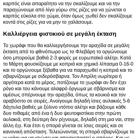
καρπός είναι απαραίτητο να την σκαλίζουμε και να την
παραχώνουμε από λίγο γύρω στις ρίζες για να χώνεται ο
καρπός εύκολα στο χώμα, όταν όμως χωθεί δεν σκαλίζουμε
κοντά στις ρίζες για να μην το χαλάσουμε.
Καλλιέργεια φιστικιού σε μεγάλη έκταση
Το χωράφι που θα καλλιεργήσουμε την αραχίδα σε μεγάλη
έκταση από το φθινόπωρο ως το Φλεβάρη το οργώνουμε
όσο μπορούμε βαθιά 2-3 φορές με ευρωπαϊκό αλέτρι. Κατά
το Μάρτη φουσκίζουμε με κοπριά και χημικό λίπασμα 0-16-0
και το οργώνουμε ξέβαθα για να παραχωθεί η κοπριά και το
σβαρνίζουμε με σιδερόσβαρνα. Τον Απρίλη νωρίτερα ή
αργότερα κατά το μέρος, ποτίζουμε το χωράφι αν δεν έχει
ρόγο και του κάνουμε αλαφρό όργωμα με σβάρνισμα και
αμέσως σπέρνουμε την αραχίδα, όπως τα κουκιά και τον
αραβόσιτο σε σειρές. Ανοίγουμε δηλαδή ίσιες αυλακιές 5-6
δάχτυλα βαθιές με ξύλινο ντόπιο αλέτρι και βάζουμε κάθε
δυο πιθαμές από ένα ή δυο ψευτοφιστίκια στην πρώτη
αυλακιά, στη δεύτερη δεν ρίχνουμε, δηλαδή στη μια ναι, στην
άλλη όχι. Και έτσι η σπορά γίνεται σε ίσιες σειρές και σε
κανονική απόσταση. Τελειώνοντας τη σπορά σβαρνίζουμε το
χωράφι για να ισιώσει και αποσκεπαστεί ο σπόρος. Και με