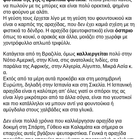
να πωλούν με τις μπύρες και είναι πολύ ορεκτικά, ψημένα
στο φούρνο με αλάτι.
Η γεύση τους έρχεται λίγο με τη γεύση του φουντουκιού και
είναι ο καρπός της αραχίδας, που δεν έχει καμιά σχέση με τη
φιστικιά το δένδρο. Η αραχίδα (ψευτοφιστικιά) είναι
όσπριο
όπως το κουκί, ο αρακάς και άλλα, μοιάζει στο χωράφι με
χοντρόφυλλο απλωτό τριφύλλι.
Κατάγεται από τη Βραζιλία, όμως
καλλιεργείται
πολύ στην
Νότιο Αμερική, στην Κίνα, στις ανατολικές Ινδίες, στα
παράλια της Αφρικής, στην Αλγερία, Αίγυπτο, Μικρά Ασία κ.
α.
Εκτός από τα μέρη αυτά προκόβει και στη μεσημβρινή
Ευρώπη, δηλαδή στην Ισπανία και στη Σικελία. Η Ισπανική
αραχίδα είναι η καλύτερη απ’ όλες γιατί οι σπόροι της ας
είναι λίγο μικρότεροι από τα άλλα σόγια, είναι πιο γευστικοί
και πιο κατάλληλοι να μπουν αντί για φουντούκια ή
αμύγδαλα στους χαλβάδες και στα γλυκά.
Δεν είναι πολλά χρόνια που καλλιέργησαν αραχίδα για
δοκιμή στη Σπάρτη, Γύθειο και Καλαμάτα και σήμερα οι
επαρχίες αυτές βγάζουν ψευτοφιστίκια. Γενικά η αραχίδα