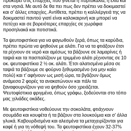
προκόβει στις επαρχίες που γίνεται η πορτοκαλιά, η ελιά και
στα νησιά. Με αυτό δε θα πει πως δεν πρέπει να δοκιμαστεί
και σ’ άλλες επαρχίες. Αντίθετα, πρέπει η καλλιέργειά της να
δοκιμαστεί παντού γιατί είναι καλοκαιρινή και μπορεί να
πετύχει και σε βορειότερες επαρχίες σε χωράφια
προσηλιακά και ποτιστικά.
Τα ψευτοφιστίκια για να φαγωθούν ξερά, όπως τα καρύδια,
πρέπει πρώτα να ψηθούνε με αλάτι. Για να τα φτιάξουν έτσι
τα ρίχνουν σε νερό και αμέσως τα βάζουνε σε λαμαρίνες ή
ταψιά και τα πασπαλίζουν με τριμμένο αλάτι ρίχνοντας σε 10
οκ. ψευτοφιστίκια 2 ½ oκ. αλάτι. Έτσι αλατισμένα μέσα σε
ταψιά τα βάζουμε σε φούρνο ξεθυμασμένο (να μην καίει
πολύ) και τ’ αφήνουν ως μισή ώρα, τα βγάζουν όμως
ανάμεσα 2 φορές τα ανακατώνουν και πάλι τα
ξαναφουρνίζουν για να ψηθούν όσο χρειάζεται.
Ψευτοφίστικια φριγμένα, όπως γράφω, ξοδεύονται στο τόπο
μας χιλιάδες οκάδες.
Με ψευτοφιστίκια νοθεύουνε την σοκολάτα, φτιάχνουν
σουμάδα και κουφέτα ή τα βάζουν στα λουκούμια και σ’ άλλα
γλυκά. Καβουρδισμένα και αλεσμένα τα μεταχειρίζονται για
καφέ ή για τη νόθεψή του. Τα ψευτοφιστίκια έχουν 32-37%