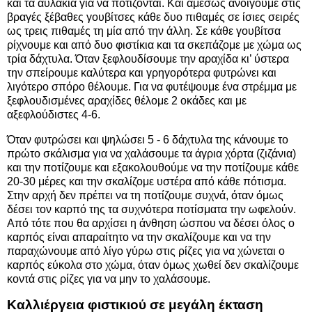
και τα αυλάκια για να ποτίζονται. Και αμέσως ανοίγουμε στις
βραγές ξέβαθες γουβίτσες κάθε δυο πιθαμές σε ίσιες σειρές
ως τρεις πιθαμές τη μία από την άλλη. Σε κάθε γουβίτσα
ρίχνουμε και από δυο φιστίκια και τα σκεπάζομε με χώμα ως
τρία δάχτυλα. Όταν ξεφλουδίσουμε την αραχίδα κι’ ύστερα
την σπείρουμε καλύτερα και γρηγορότερα φυτρώνει και
λιγότερο σπόρο θέλουμε. Για να φυτέψουμε ένα στρέμμα με
ξεφλουδισμένες αραχίδες θέλομε 2 οκάδες και με
αξεφλούδιστες 4-6.
Όταν φυτρώσει και ψηλώσει 5 - 6 δάχτυλα της κάνουμε το
πρώτο σκάλισμα για να χαλάσουμε τα άγρια χόρτα (ζιζάνια)
και την ποτίζουμε και εξακολουθούμε να την ποτίζουμε κάθε
20-30 μέρες και την σκαλίζομε υστέρα από κάθε πότισμα.
Στην αρχή δεν πρέπει να τη ποτίζουμε συχνά, όταν όμως
δέσει τον καρπό της τα συχνότερα ποτίσματα την ωφελούν.
Από τότε που θα αρχίσει η άνθηση ώσπου να δέσει όλος ο
καρπός είναι απαραίτητο να την σκαλίζουμε και να την
παραχώνουμε από λίγο γύρω στις ρίζες για να χώνεται ο
καρπός εύκολα στο χώμα, όταν όμως χωθεί δεν σκαλίζουμε
κοντά στις ρίζες για να μην το χαλάσουμε.
Καλλιέργεια φιστικιού σε μεγάλη έκταση