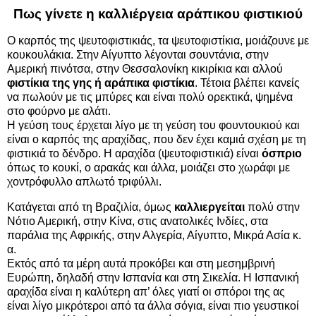
Πως γίνετε η καλλιέργεια αράπικου φιστικιού
Ο καρπός της ψευτοφιστικιάς, τα ψευτοφιστίκια, μοιάζουνε με
κουκουλάκια. Στην Αίγυπτο λέγονται σουντάνια, στην
Αμερική πινότσα, στην Θεσσαλονίκη κικιρίκια και αλλού
φιστίκια της γης ή αράπικα φιστίκια
. Τέτοια βλέπει κανείς
να πωλούν με τις μπύρες και είναι πολύ ορεκτικά, ψημένα
στο φούρνο με αλάτι.
Η γεύση τους έρχεται λίγο με τη γεύση του φουντουκιού και
είναι ο καρπός της αραχίδας, που δεν έχει καμιά σχέση με τη
φιστικιά το δένδρο. Η αραχίδα (ψευτοφιστικιά) είναι
όσπριο
όπως το κουκί, ο αρακάς και άλλα, μοιάζει στο χωράφι με
χοντρόφυλλο απλωτό τριφύλλι.
Κατάγεται από τη Βραζιλία, όμως
καλλιεργείται
πολύ στην
Νότιο Αμερική, στην Κίνα, στις ανατολικές Ινδίες, στα
παράλια της Αφρικής, στην Αλγερία, Αίγυπτο, Μικρά Ασία κ.
α.
Εκτός από τα μέρη αυτά προκόβει και στη μεσημβρινή
Ευρώπη, δηλαδή στην Ισπανία και στη Σικελία. Η Ισπανική
αραχίδα είναι η καλύτερη απ’ όλες γιατί οι σπόροι της ας
είναι λίγο μικρότεροι από τα άλλα σόγια, είναι πιο γευστικοί