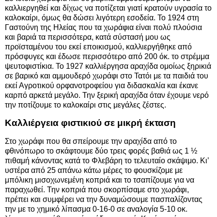
καλλιεργηθεί και δίχως να ποτίζεται γιατί κρατούν υγρασία το
καλοκαίρι, όμως θα δώσει λιγότερη εσοδεία. Το 1924 στη
Γαστούνη της Ηλείας που τα χωράφια είναι πολύ πλούσια
και βαριά τα περισσότερα, κατά σύστασή μου ως
προϊσταμένου του εκεί εποικισμού, καλλιεργήθηκε από
πρόσφυγες και έδωσε περισσότερο από 200 όκ. το στρέμμα
ψευτοφιστίκια. Το 1927 καλλιέργησα αραχίδα ομοίως ξηρικιά
σε βαρικό και αμμουδερό χωράφι στο Τατόι με τα παιδιά του
εκεί Αγροτικού ορφανοτροφείου για διδασκαλία και έκανε
καρπό αρκετά μεγάλο. Την ξερική αραχίδα όταν έχουμε νερό
την ποτίζουμε το καλοκαίρι στις μεγάλες ζέστες.
Καλλιέργεια φιστικιού σε μικρή έκταση
Στο χωράφι που θα σπείρουμε την αραχίδα από το
φθινόπωρο το σκάφτουμε δύο τρεις φορές βαθιά ως 1 ½
πιθαμή κάνοντας κατά το Φλεβάρη το τελευταίο σκάψιμο. Κι’
υστέρα από 25 απάνω κάτω μέρες το φουσκίζομε με
μπόλικη μισοχωνεμένη κοπριά και το τσαπίζουμε για να
παραχωθεί. Την κοπριά που σκορπίσαμε στο χωράφι,
πρέπει και συμφέρει να την δυναμώσουμε πασπαλίζοντας
την με το χημικό λίπασμα 0-16-0 σε αναλογία 5-10 οκ.