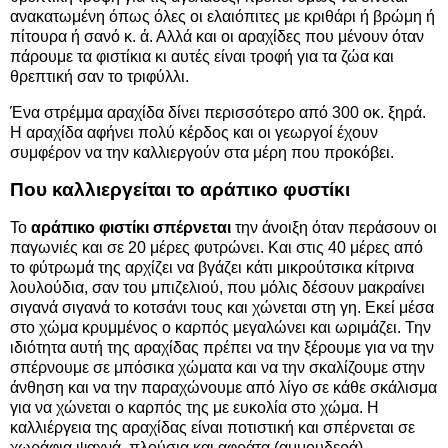
ανακατωμένη όπως όλες οι ελαιόπιτες με κριθάρι ή βρώμη ή
πίτουρα ή σανό κ. ά. Αλλά και οι αραχίδες που μένουν όταν
πάρουμε τα φιστίκια κι αυτές είναι τροφή για τα ζώα και
θρεπτική σαν το τριφύλλι.
Ένα στρέμμα αραχίδα δίνει περισσότερο από 300 οκ. ξηρά.
Η αραχίδα αφήνει πολύ κέρδος και οι γεωργοί έχουν
συμφέρον να την καλλιεργούν στα μέρη που προκόβει.
Που καλλιεργείται το αράπικο φυστίκι
Το
αράπικο φιστίκι σπέρνεται
την άνοιξη όταν περάσουν οι
παγωνιές και σε 20 μέρες φυτρώνει. Και στις 40 μέρες από
το φύτρωμά της αρχίζει να βγάζει κάτι μικρούτσικα κίτρινα
λουλούδια, σαν του μπιζελιού, που μόλις δέσουν μακραίνει
σιγανά σιγανά το κοτσάνι τους και χώνεται στη γη. Εκεί μέσα
στο χώμα κρυμμένος ο καρπός μεγαλώνει και ωριμάζει. Την
ιδιότητα αυτή της αραχίδας πρέπει να την ξέρουμε για να την
σπέρνουμε σε μπόσικα χώματα και να την σκαλίζουμε στην
άνθηση και να την παραχώνουμε από λίγο σε κάθε σκάλισμα
για να χώνεται ο καρπός της με ευκολία στο χώμα. Η
καλλιέργεια της αραχίδας είναι ποτιστική και σπέρνεται σε
χωράφια ψαχνά, πλούσια και αφράτα (αμμουδερά).