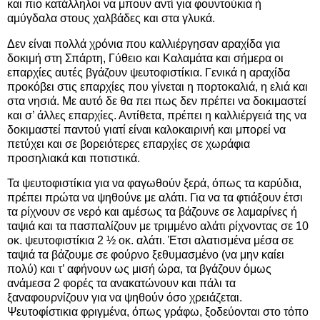
και πιο κατάλληλοι να μπουν αντί για φουντούκια ή
αμύγδαλα στους χαλβάδες και στα γλυκά.
Δεν είναι πολλά χρόνια που καλλιέργησαν αραχίδα για
δοκιμή στη Σπάρτη, Γύθειο και Καλαμάτα και σήμερα οι
επαρχίες αυτές βγάζουν ψευτοφιστίκια. Γενικά η αραχίδα
προκόβει στις επαρχίες που γίνεται η πορτοκαλιά, η ελιά και
στα νησιά. Με αυτό δε θα πει πως δεν πρέπει να δοκιμαστεί
και σ’ άλλες επαρχίες. Αντίθετα, πρέπει η καλλιέργειά της να
δοκιμαστεί παντού γιατί είναι καλοκαιρινή και μπορεί να
πετύχει και σε βορειότερες επαρχίες σε χωράφια
προσηλιακά και ποτιστικά.
Τα ψευτοφιστίκια για να φαγωθούν ξερά, όπως τα καρύδια,
πρέπει πρώτα να ψηθούνε με αλάτι. Για να τα φτιάξουν έτσι
τα ρίχνουν σε νερό και αμέσως τα βάζουνε σε λαμαρίνες ή
ταψιά και τα πασπαλίζουν με τριμμένο αλάτι ρίχνοντας σε 10
οκ. ψευτοφιστίκια 2 ½ oκ. αλάτι. Έτσι αλατισμένα μέσα σε
ταψιά τα βάζουμε σε φούρνο ξεθυμασμένο (να μην καίει
πολύ) και τ’ αφήνουν ως μισή ώρα, τα βγάζουν όμως
ανάμεσα 2 φορές τα ανακατώνουν και πάλι τα
ξαναφουρνίζουν για να ψηθούν όσο χρειάζεται.
Ψευτοφίστικια φριγμένα, όπως γράφω, ξοδεύονται στο τόπο