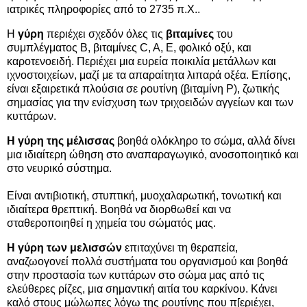
ιατρικές πληροφορίες από το 2735 π.Χ..
Η
γύρη
περιέχει σχεδόν όλες τις
βιταμίνες
του
συμπλέγματος B, βιταμίνες C, A, E, φολικό οξύ, και
καροτενοειδή. Περιέχει μια ευρεία ποικιλία μετάλλων και
ιχνοστοιχείων, μαζί με τα απαραίτητα λιπαρά οξέα. Επίσης,
είναι εξαιρετικά πλούσια σε ρουτίνη (βιταμίνη P), ζωτικής
σημασίας για την ενίσχυση των τριχοειδών αγγείων και των
κυττάρων.
Η γύρη της μέλισσας
βοηθά ολόκληρο το σώμα, αλλά δίνει
μια ιδιαίτερη ώθηση στο αναπαραγωγικό, ανοσοποιητικό και
στο νευρικό σύστημα.
Είναι αντιβιοτική, στυπτική, μυοχαλαρωτική, τονωτική και
ιδιαίτερα θρεπτική. Βοηθά να διορθωθεί και να
σταθεροποιηθεί η χημεία του σώματός μας.
Η γύρη των μελισσών
επιταχύνει τη θεραπεία,
αναζωογονεί πολλά συστήματα του οργανισμού και βοηθά
στην προστασία των κυττάρων στο σώμα μας από τις
ελεύθερες ρίζες, μια σημαντική αιτία του καρκίνου. Κάνει
καλό στους μώλωπες λόγω της ρουτίνης που π[εριέχει,