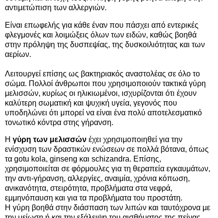
αντιμετώπιση των αλλεργιών.
Είναι επωφελής για κάθε έναν που πάσχει από εντερικές
φλεγμονές και λοιμώξεις όλων των ειδών, καθώς βοηθά
στην πρόληψη της δυσπεψίας, της δυσκοιλιότητας και των
αερίων.
Λειτουργεί επίσης ως βακτηριακός αναστολέας σε όλο το
σώμα. Πολλοί άνθρωποι που χρησιμοποιούν τακτικά γύρη
μελισσών, κυρίως οι ηλικιωμένοι, ισχυρίζονται ότι έχουν
καλύτερη σωματική και ψυχική υγεία, γεγονός που
υποδηλώνει ότι μπορεί να είναι ένα πολύ αποτελεσματικό
τονωτικό κόντρα στης γήρανση.
Η
γύρη των μελισσών
έχει χρησιμοποιηθεί για την
ενίσχυση των δραστικών ενώσεων σε πολλά βότανα, όπως
τα gotu kola, ginseng και schizandra. Επίσης,
χρησιμοποιείται σε φόρμουλες για τη θεραπεία εγκαυμάτων,
την αντι-γήρανση, αλλεργίες, αναιμία, χρόνια κόπωση,
ανικανότητα, στειρότητα, προβλήματα στα νεφρά,
εμμηνόπαυση και για τα προβλήματα του προστάτη.
Η γύρη βοηθά στην διάσπαση των λιπών και ταυτόχρονα με
την μείωση ή και την εξάλειψη του αισθήματος της πείνας,