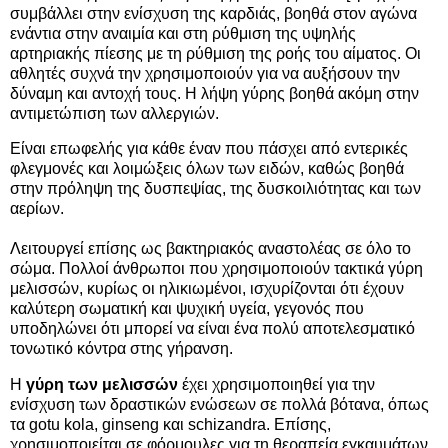
συμβάλλει στην ενίσχυση της καρδιάς, βοηθά στον αγώνα
ενάντια στην αναιμία και στη ρύθμιση της υψηλής
αρτηριακής πίεσης με τη ρύθμιση της ροής του αίματος. Οι
αθλητές συχνά την χρησιμοποιούν για να αυξήσουν την
δύναμη και αντοχή τους. Η λήψη γύρης βοηθά ακόμη στην
αντιμετώπιση των αλλεργιών.
Είναι επωφελής για κάθε έναν που πάσχει από εντερικές
φλεγμονές και λοιμώξεις όλων των ειδών, καθώς βοηθά
στην πρόληψη της δυσπεψίας, της δυσκοιλιότητας και των
αερίων.
Λειτουργεί επίσης ως βακτηριακός αναστολέας σε όλο το
σώμα. Πολλοί άνθρωποι που χρησιμοποιούν τακτικά γύρη
μελισσών, κυρίως οι ηλικιωμένοι, ισχυρίζονται ότι έχουν
καλύτερη σωματική και ψυχική υγεία, γεγονός που
υποδηλώνει ότι μπορεί να είναι ένα πολύ αποτελεσματικό
τονωτικό κόντρα στης γήρανση.
Η
γύρη των μελισσών
έχει χρησιμοποιηθεί για την
ενίσχυση των δραστικών ενώσεων σε πολλά βότανα, όπως
τα gotu kola, ginseng και schizandra. Επίσης,
χρησιμοποιείται σε φόρμουλες για τη θεραπεία εγκαυμάτων,