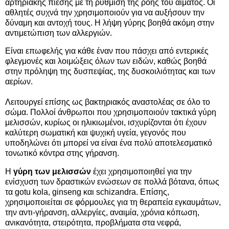
αρτηριακής πίεσης με τη ρύθμιση της ροής του αίματος. Οι
αθλητές συχνά την χρησιμοποιούν για να αυξήσουν την
δύναμη και αντοχή τους. Η λήψη γύρης βοηθά ακόμη στην
αντιμετώπιση των αλλεργιών.
Είναι επωφελής για κάθε έναν που πάσχει από εντερικές
φλεγμονές και λοιμώξεις όλων των ειδών, καθώς βοηθά
στην πρόληψη της δυσπεψίας, της δυσκοιλιότητας και των
αερίων.
Λειτουργεί επίσης ως βακτηριακός αναστολέας σε όλο το
σώμα. Πολλοί άνθρωποι που χρησιμοποιούν τακτικά γύρη
μελισσών, κυρίως οι ηλικιωμένοι, ισχυρίζονται ότι έχουν
καλύτερη σωματική και ψυχική υγεία, γεγονός που
υποδηλώνει ότι μπορεί να είναι ένα πολύ αποτελεσματικό
τονωτικό κόντρα στης γήρανση.
Η
γύρη των μελισσών
έχει χρησιμοποιηθεί για την
ενίσχυση των δραστικών ενώσεων σε πολλά βότανα, όπως
τα gotu kola, ginseng και schizandra. Επίσης,
χρησιμοποιείται σε φόρμουλες για τη θεραπεία εγκαυμάτων,
την αντι-γήρανση, αλλεργίες, αναιμία, χρόνια κόπωση,
ανικανότητα, στειρότητα, προβλήματα στα νεφρά,