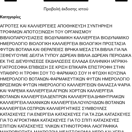
Προβολή έκδοσης ιστού
Κατηγορίες
ΑΓΡΟΤΕΣ ΚΑΙ ΚΑΛΛΙΕΡΓΕΙΕΣ
ΑΠΟΘΗΚΕΥΣΗ ΣΥΝΤΗΡΗΣΗ
ΤΡΟΦΙΜΩΝ
ΑΠΟΤΟΞΙΝΩΣΗ ΤΟΥ ΟΡΓΑΝΙΣΜΟΥ
ΒΙΒΛΙΟΠΑΡΟΥΣΙΑΣΕΙΣ
ΒΙΟΔΥΝΑΜΙΚΗ ΚΑΛΛΙΕΡΓΕΙΑ
ΒΙΟΔΥΝΑΜΙΚΟ
ΗΜΕΡΟΛΟΓΙΟ
ΒΙΟΛΟΓΙΚΗ ΚΑΛΛΙΕΡΓΕΙΑ
ΒΙΟΛΟΓΙΚΗ ΠΡΟΣΤΑΣΙΑ
ΦΥΤΩΝ
ΒΟΤΑΝΑ ΚΑΙ ΘΕΡΑΠΕΙΕΣ
ΒΡΗΚΑ ΜΕΣΑ ΣΤΑ ΒΙΒΛΙΑ
ΓΙΑ ΝΑ
ΞΕΦΕΥΓΟΥΜΕ
ΔΕΛΤΙΑ ΤΥΠΟΥ
ΔΩΡΕΑΝ ΒΙΒΛΙΑ
ΔΩΡΕΑΝ ΠΕΡΙΟΔΙΚΑ
ΕΚ ΤΗΣ ΔΙΕΥΘΥΝΣΕΩΣ
ΕΚΔΗΛΩΣΕΙΣ
ΕΛΛΑΔΑ
ΕΛΛΗΝΙΚΗ ΙΑΤΡΙΚΗ-
ΓΙΑΤΡΟΣΟΦΙΑ
ΕΠΙΒΙΩΣΗ ΣΕ ΚΡΙΣΗ
ΕΠΙΚΑΙΡΑ
ΕΠΙΣΤΡΟΦΗ ΣΤΗΝ
ΥΠΑΙΘΡΟ
Η ΤΡΟΦΗ ΣΟΥ ΤΟ ΦΑΡΜΑΚΟ ΣΟΥ
Η ΦΤΩΧΗ ΚΟΥΖΙΝΑ
ΗΜΕΡΟΛΟΓΙΟ ΒΟΤΑΝΩΝ-ΦΑΡΜΑΚΕΥΤΙΚΩΝ ΦΥΤΩΝ
ΗΜΕΡΟΛΟΓΙΟ
ΒΡΩΣΙΜΩΝ ΦΥΤΩΝ
ΗΜΕΡΟΛΟΓΙΟ ΚΑΛΛΙΕΡΓΕΙΩΝ
ΘΑΛΑΣΣΑ ΨΑΡΙΑ
ΚΑΙ ΨΑΡΕΜΑ
ΚΑΛΛΙΕΡΓΕΙΑ ΑΓΡΙΩΝ ΧΟΡΤΩΝ
ΚΑΛΛΙΕΡΓΕΙΑ
ΒΟΤΑΝΩΝ
ΚΑΛΛΙΕΡΓΕΙΑ ΔΕΝΤΡΩΝ
ΚΑΛΛΙΕΡΓΕΙΑ ΔΗΜΗΤΡΙΑΚΩΝ
ΚΑΛΛΙΕΡΓΕΙΑ ΛΑΧΑΝΙΚΩΝ
ΚΑΛΛΙΕΡΓΕΙΑ ΛΟΥΛΟΥΔΙΩΝ-ΒΟΤΑΝΩΝ
ΚΑΛΛΙΕΡΓΕΙΑ ΟΣΠΡΙΩΝ
ΚΑΛΛΙΕΡΓΗΤΙΚΕΣ ΣΥΜΒΟΥΛΕΣ
ΚΑΤΑΣΚΕΥΕΣ ΓΙΑ ΕΝΕΡΓΕΙΑ
ΚΑΤΑΣΚΕΥΕΣ ΓΙΑ ΤΑ ΖΩΑ
ΚΑΤΑΣΚΕΥΕΣ
ΓΙΑ ΤΟ ΑΓΡΟΚΤΗΜΑ
ΚΑΤΑΣΚΕΥΕΣ ΓΙΑ ΤΟ ΣΠΙΤΙ
ΚΑΤΑΣΚΕΥΕΣ
ΣΠΙΤΙΩΝ
ΚΑΤΑΣΚΕΥΕΣ ΥΛΙΚΩΝ
ΚΤΗΝΟΤΡΟΦΙΑ
ΛΑΟΓΡΑΦΙΚΑ
ΜΑΚΡΟΒΙΟΤΗΤΑ-ΜΑΚΡΟΖΩΙΑ
ΜΕΛΙΣΣΟΚΟΜΙΑ
ΝΕΡΟ ΚΑΙ ΥΓΕΙΑ