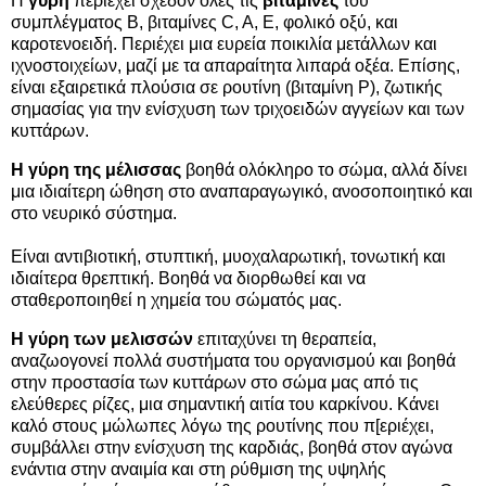
Η
γύρη
περιέχει σχεδόν όλες τις
βιταμίνες
του
συμπλέγματος B, βιταμίνες C, A, E, φολικό οξύ, και
καροτενοειδή. Περιέχει μια ευρεία ποικιλία μετάλλων και
ιχνοστοιχείων, μαζί με τα απαραίτητα λιπαρά οξέα. Επίσης,
είναι εξαιρετικά πλούσια σε ρουτίνη (βιταμίνη P), ζωτικής
σημασίας για την ενίσχυση των τριχοειδών αγγείων και των
κυττάρων.
Η γύρη της μέλισσας
βοηθά ολόκληρο το σώμα, αλλά δίνει
μια ιδιαίτερη ώθηση στο αναπαραγωγικό, ανοσοποιητικό και
στο νευρικό σύστημα.
Είναι αντιβιοτική, στυπτική, μυοχαλαρωτική, τονωτική και
ιδιαίτερα θρεπτική. Βοηθά να διορθωθεί και να
σταθεροποιηθεί η χημεία του σώματός μας.
Η γύρη των μελισσών
επιταχύνει τη θεραπεία,
αναζωογονεί πολλά συστήματα του οργανισμού και βοηθά
στην προστασία των κυττάρων στο σώμα μας από τις
ελεύθερες ρίζες, μια σημαντική αιτία του καρκίνου. Κάνει
καλό στους μώλωπες λόγω της ρουτίνης που π[εριέχει,
συμβάλλει στην ενίσχυση της καρδιάς, βοηθά στον αγώνα
ενάντια στην αναιμία και στη ρύθμιση της υψηλής