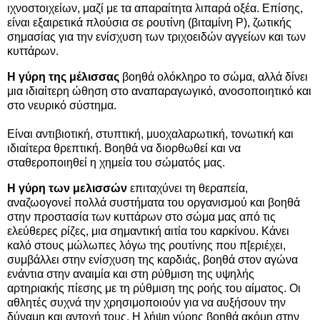
ιχνοστοιχείων, μαζί με τα απαραίτητα λιπαρά οξέα. Επίσης,
είναι εξαιρετικά πλούσια σε ρουτίνη (βιταμίνη P), ζωτικής
σημασίας για την ενίσχυση των τριχοειδών αγγείων και των
κυττάρων.
Η γύρη της μέλισσας
βοηθά ολόκληρο το σώμα, αλλά δίνει
μια ιδιαίτερη ώθηση στο αναπαραγωγικό, ανοσοποιητικό και
στο νευρικό σύστημα.
Είναι αντιβιοτική, στυπτική, μυοχαλαρωτική, τονωτική και
ιδιαίτερα θρεπτική. Βοηθά να διορθωθεί και να
σταθεροποιηθεί η χημεία του σώματός μας.
Η γύρη των μελισσών
επιταχύνει τη θεραπεία,
αναζωογονεί πολλά συστήματα του οργανισμού και βοηθά
στην προστασία των κυττάρων στο σώμα μας από τις
ελεύθερες ρίζες, μια σημαντική αιτία του καρκίνου. Κάνει
καλό στους μώλωπες λόγω της ρουτίνης που π[εριέχει,
συμβάλλει στην ενίσχυση της καρδιάς, βοηθά στον αγώνα
ενάντια στην αναιμία και στη ρύθμιση της υψηλής
αρτηριακής πίεσης με τη ρύθμιση της ροής του αίματος. Οι
αθλητές συχνά την χρησιμοποιούν για να αυξήσουν την
δύναμη και αντοχή τους. Η λήψη γύρης βοηθά ακόμη στην