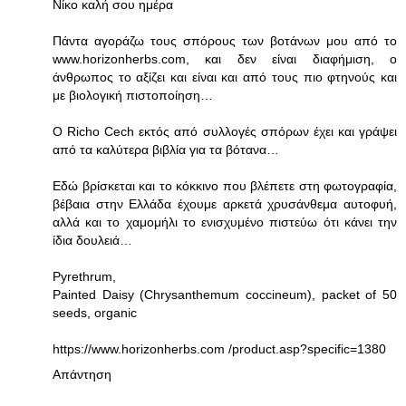
Νίκο καλή σου ημέρα
Πάντα αγοράζω τους σπόρους των βοτάνων μου από το
www.horizonherbs.com, και δεν είναι διαφήμιση, ο
άνθρωπος το αξίζει και είναι και από τους πιο φτηνούς και
με βιολογική πιστοποίηση…
O Richo Cech εκτός από συλλογές σπόρων έχει και γράψει
από τα καλύτερα βιβλία για τα βότανα…
Εδώ βρίσκεται και το κόκκινο που βλέπετε στη φωτογραφία,
βέβαια στην Ελλάδα έχουμε αρκετά χρυσάνθεμα αυτοφυή,
αλλά και το χαμομήλι το ενισχυμένο πιστεύω ότι κάνει την
ίδια δουλειά…
Pyrethrum,
Painted Daisy (Chrysanthemum coccineum), packet of 50
seeds, organic
https://www.horizonherbs.com /product.asp?specific=1380
Απάντηση