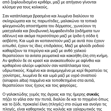
από ξεφλουδισμένο κριθάρι, μαζί με απήγανο γίνονται
κλύσμα για τους κολικούς.
Σαν κατάπλασμα βρασμένα και λιωμένα διαλύουν τα
σκληρώματα και τις παρωτίτιδες, μαλακώνει τα τοπικά
φλεγμονώδη αποστήματα του δέρματος, χωνεύουν τη
μασχαλιαία και βουβωνική λεμφαδενίτιδα (οιδήματα των
αδένων) και ακόμα περισσότερο μαζί με ίριδα ή σόδα ή
ασβέστη. Και ωμά αν κοπανιστούν μαζί με αυτά που έχουν
ειπωθεί, έχουν τις ίδιες επιδράσεις. Μαζί με φλούδι ροδιού
καθαρίζουν τα πτερύγια και μαζί με ανθό χαλκού
θεραπεύουν τα ανίατα ρευματικά και κακοήθη έλη στη κνήμη.
Αν ψηθούν δε σε κρασί και ανακατευθούν με αψίνθιο και
κριθαρένιο αλεύρι ωφελούν σαν κατάπλασμα τους
υδρωπικούς. Καμένα και αναμεμιγμένα με κερί θεραπεύει τις
χιονίστρες, λιωμένα δε και ωμά μαζί με υγρό σιναπιού
(sinapsis alba) παρμένα και τοποθετημένα στα αυτιά,
θεραπεύουν τους ήχους και τοις φαγούρες.
Ο γαλακτώδης χυμός της άγριας και της ήμερης
συκιάς
πήζει το γάλα σαν την πυτιά, διαλύει δε και το πηγμένο όπως
και το ξύδι, προκαλεί έλκη (πληγές) στο σώμα και ανοίγει τις
πληγές, είναι καθαρτικός της κοιλιάς και χαλαρωτικός της