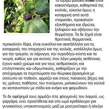
Τα ώριμα μαλακά
σύκα
είναι
κακοστόμαχα, καθαρτικά της
κοιλιάς, εύκολα όμως η
καταρροή από αυτά
σταματάει, προκαλούν
εξανθήματα και ιδρώτα,
ξεδιψούν και σβήνουν την
θερμότητα. Τα δε ξηρά είναι
θρεπτικά, θερμαντικά,
προκαλούν δίψα, είναι ευκοίλια και ακατάλληλα για τις
καταρροές του στομαχιού και της κοιλιάς, κατάλληλα όμως
για την τραχεία, το λάρυγγα, την ουροδόχο κύστη και τα
νευρά, καθώς και για αυτούς που λόγο μακράς ασθένειας
έχουν κακό χρώμα και για τους ασθματικούς και
επιληπτικούς και υδρωπικούς, καθαρίζουν με την
απόχρεμψη τα περιττώματα του θώρακα βρασμένα με
ύσσωπο αν ποθούν, αρμόζει και στους παλαιούς βήχες και
τις χρόνιες παθήσεις του πνεύμονα, μαλακώνουν την κοιλιά
αν κοπανιστούν με σόδα και κνήκο και φαγωθούν.
Το δε αφέψημά τους αρμόζει στις φλεγμονές του λαιμού, ως
γαργάρα, ενώ προστίθεται και στο ωμό κριθάλευρο για
γυναικείους υποκαπνισμούς μαζί με μοσχοσίταρο ή αλεύρι