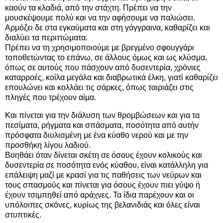
καούν τα κλαδιά, από την στάχτη. Πρέπει να την
μουσκέψουμε πολύ και να την αφήσουμε να παλιώσει.
Αρμόζει δε στα εγκαύματα και στη γάγγραινα, καθαρίζει και
διαλύει τα περιττώματα.
Πρέπει να τη χρησιμοποιούμε με βρεγμένο σφουγγάρι
τοποθετώντας το επάνω, σε άλλους όμως και ως κλύσμα,
όπως σε αυτούς που πάσχουν από δυσεντερία, χρόνιες
καταρροές, κοίλα μεγάλα και διαβρωτικά έλκη, γιατί καθαρίζει
επουλώνει και κολλάει τις σάρκες, όπως ταιριάζει στις
πληγές που τρέχουν αίμα.
Και πίνεται για την διάλυση των θρομβώσεων και για τα
πεσίματα, ρήγματα και σπάσματα, ποσότητα από αυτήν
πρόσφατα διυλισμένη με ένα κύαθο νερού και με την
προσθήκη λίγου λαδιού.
Βοηθάει όταν δίνεται σκέτη σε όσους έχουν κολικούς και
δυσεντερία σε ποσότητα ενός κύαθου, είναι κατάλληλη για
επάλειψη μαζί με κρασί για τις παθήσεις των νεύρων και
τους σπασμούς και πίνεται για όσους έχουν πιει γύψο ή
έχουν τσιμπηθεί από αράχνες. Τα ίδια παρέχουν και οι
υπόλοιπες σκόνες, κυρίως της βελανιδιάς και όλες είναι
στυπτικές.