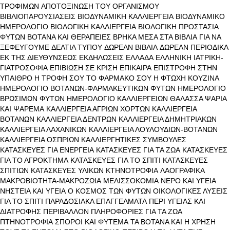
ΤΡΟΦΙΜΩΝ
ΑΠΟΤΟΞΙΝΩΣΗ ΤΟΥ ΟΡΓΑΝΙΣΜΟΥ
ΒΙΒΛΙΟΠΑΡΟΥΣΙΑΣΕΙΣ
ΒΙΟΔΥΝΑΜΙΚΗ ΚΑΛΛΙΕΡΓΕΙΑ
ΒΙΟΔΥΝΑΜΙΚΟ
ΗΜΕΡΟΛΟΓΙΟ
ΒΙΟΛΟΓΙΚΗ ΚΑΛΛΙΕΡΓΕΙΑ
ΒΙΟΛΟΓΙΚΗ ΠΡΟΣΤΑΣΙΑ
ΦΥΤΩΝ
ΒΟΤΑΝΑ ΚΑΙ ΘΕΡΑΠΕΙΕΣ
ΒΡΗΚΑ ΜΕΣΑ ΣΤΑ ΒΙΒΛΙΑ
ΓΙΑ ΝΑ
ΞΕΦΕΥΓΟΥΜΕ
ΔΕΛΤΙΑ ΤΥΠΟΥ
ΔΩΡΕΑΝ ΒΙΒΛΙΑ
ΔΩΡΕΑΝ ΠΕΡΙΟΔΙΚΑ
ΕΚ ΤΗΣ ΔΙΕΥΘΥΝΣΕΩΣ
ΕΚΔΗΛΩΣΕΙΣ
ΕΛΛΑΔΑ
ΕΛΛΗΝΙΚΗ ΙΑΤΡΙΚΗ-
ΓΙΑΤΡΟΣΟΦΙΑ
ΕΠΙΒΙΩΣΗ ΣΕ ΚΡΙΣΗ
ΕΠΙΚΑΙΡΑ
ΕΠΙΣΤΡΟΦΗ ΣΤΗΝ
ΥΠΑΙΘΡΟ
Η ΤΡΟΦΗ ΣΟΥ ΤΟ ΦΑΡΜΑΚΟ ΣΟΥ
Η ΦΤΩΧΗ ΚΟΥΖΙΝΑ
ΗΜΕΡΟΛΟΓΙΟ ΒΟΤΑΝΩΝ-ΦΑΡΜΑΚΕΥΤΙΚΩΝ ΦΥΤΩΝ
ΗΜΕΡΟΛΟΓΙΟ
ΒΡΩΣΙΜΩΝ ΦΥΤΩΝ
ΗΜΕΡΟΛΟΓΙΟ ΚΑΛΛΙΕΡΓΕΙΩΝ
ΘΑΛΑΣΣΑ ΨΑΡΙΑ
ΚΑΙ ΨΑΡΕΜΑ
ΚΑΛΛΙΕΡΓΕΙΑ ΑΓΡΙΩΝ ΧΟΡΤΩΝ
ΚΑΛΛΙΕΡΓΕΙΑ
ΒΟΤΑΝΩΝ
ΚΑΛΛΙΕΡΓΕΙΑ ΔΕΝΤΡΩΝ
ΚΑΛΛΙΕΡΓΕΙΑ ΔΗΜΗΤΡΙΑΚΩΝ
ΚΑΛΛΙΕΡΓΕΙΑ ΛΑΧΑΝΙΚΩΝ
ΚΑΛΛΙΕΡΓΕΙΑ ΛΟΥΛΟΥΔΙΩΝ-ΒΟΤΑΝΩΝ
ΚΑΛΛΙΕΡΓΕΙΑ ΟΣΠΡΙΩΝ
ΚΑΛΛΙΕΡΓΗΤΙΚΕΣ ΣΥΜΒΟΥΛΕΣ
ΚΑΤΑΣΚΕΥΕΣ ΓΙΑ ΕΝΕΡΓΕΙΑ
ΚΑΤΑΣΚΕΥΕΣ ΓΙΑ ΤΑ ΖΩΑ
ΚΑΤΑΣΚΕΥΕΣ
ΓΙΑ ΤΟ ΑΓΡΟΚΤΗΜΑ
ΚΑΤΑΣΚΕΥΕΣ ΓΙΑ ΤΟ ΣΠΙΤΙ
ΚΑΤΑΣΚΕΥΕΣ
ΣΠΙΤΙΩΝ
ΚΑΤΑΣΚΕΥΕΣ ΥΛΙΚΩΝ
ΚΤΗΝΟΤΡΟΦΙΑ
ΛΑΟΓΡΑΦΙΚΑ
ΜΑΚΡΟΒΙΟΤΗΤΑ-ΜΑΚΡΟΖΩΙΑ
ΜΕΛΙΣΣΟΚΟΜΙΑ
ΝΕΡΟ ΚΑΙ ΥΓΕΙΑ
ΝΗΣΤΕΙΑ ΚΑΙ ΥΓΕΙΑ
Ο ΚΟΣΜΟΣ ΤΩΝ ΦΥΤΩΝ
ΟΙΚΟΛΟΓΙΚΕΣ ΛΥΣΕΙΣ
ΓΙΑ ΤΟ ΣΠΙΤΙ
ΠΑΡΑΔΟΣΙΑΚΑ ΕΠΑΓΓΕΛΜΑΤΑ
ΠΕΡΙ ΥΓΕΙΑΣ ΚΑΙ
ΔΙΑΤΡΟΦΗΣ
ΠΕΡΙΒΑΛΛΟΝ
ΠΛΗΡΟΦΟΡΙΕΣ ΓΙΑ ΤΑ ΖΩΑ
ΠΤΗΝΟΤΡΟΦΙΑ
ΣΠΟΡΟΙ ΚΑΙ ΦΥΤΕΜΑ
ΤΑ ΒΟΤΑΝΑ ΚΑΙ Η ΧΡΗΣΗ