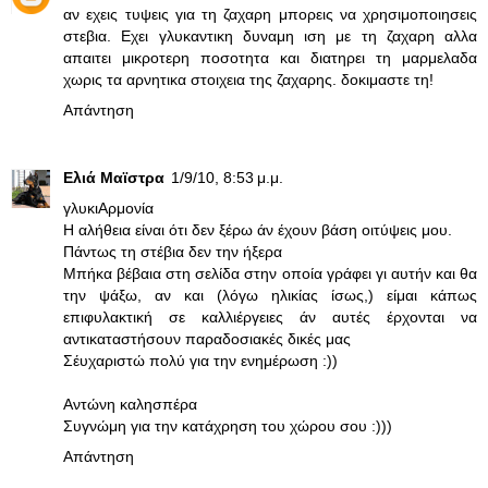
αν εχεις τυψεις για τη ζαχαρη μπορεις να χρησιμοποιησεις
στεβια. Εχει γλυκαντικη δυναμη ιση με τη ζαχαρη αλλα
απαιτει μικροτερη ποσοτητα και διατηρει τη μαρμελαδα
χωρις τα αρνητικα στοιχεια της ζαχαρης. δοκιμαστε τη!
Απάντηση
Ελιά Μαϊστρα
1/9/10, 8:53 μ.μ.
γλυκιΑρμονία
Η αλήθεια είναι ότι δεν ξέρω άν έχουν βάση οιτύψεις μου.
Πάντως τη στέβια δεν την ήξερα
Μπήκα βέβαια στη σελίδα στην οποία γράφει γι αυτήν και θα
την ψάξω, αν και (λόγω ηλικίας ίσως,) είμαι κάπως
επιφυλακτική σε καλλιέργειες άν αυτές έρχονται να
αντικαταστήσουν παραδοσιακές δικές μας
Σέυχαριστώ πολύ για την ενημέρωση :))
Αντώνη καλησπέρα
Συγνώμη για την κατάχρηση του χώρου σου :)))
Απάντηση