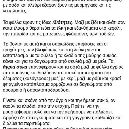
με σόδα και αλεύρι εξαφανίζουν τις μυρμηγκιές και τις
νεοπλασίες.
Τα φύλλα έχουν τις ίδιες
ιδιότητες
. Μαζί με ξίδι και αλάτι σαν
κατάπλασμα θεραπεύει τα έλκη και εξανθήματα στο κεφάλι,
την πιτυρίδα και τις ματωμένες φλύκταινες των ποδιών.
Τρίβονται με αυτά και οι σαρκώδεις επιφύσεις και οι
τραχύτητες των βλεφάρων, και στη λεύκη γίνεται
κατάπλασμα με τα φύλλα ή τα κλαδιά της μαύρης συκιάς,
κάνει και για τα δαγκώματα από σκυλιά μαζί με μέλι. Τα
άγρια σύκα
επαναφέρουν και τα οστά μαζί με φύλλα άγριας
παπαρούνας και διαλύουν τα τοπικά αποστήματα του
δέρματος (καλόγερους) μαζί με κερί, μαζί με ρόβι και κρασί
φτιαγμένα κατάπλασμα αρμόζουνε σε δαγκώματα από
αρουραίο ή σαρανταποδαρούσα.
Γίνεται και σκόνη από την άγρια και την ήμερη συκιά, αν
καούν τα κλαδιά, από την στάχτη. Πρέπει να την
μουσκέψουμε πολύ και να την αφήσουμε να παλιώσει.
Αρμόζει δε στα εγκαύματα και στη γάγγραινα, καθαρίζει και
διαλύει τα περιττώματα.