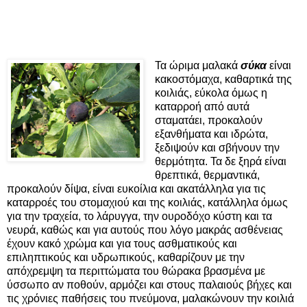
Τα ώριμα μαλακά
σύκα
είναι
κακοστόμαχα, καθαρτικά της
κοιλιάς, εύκολα όμως η
καταρροή από αυτά
σταματάει, προκαλούν
εξανθήματα και ιδρώτα,
ξεδιψούν και σβήνουν την
θερμότητα. Τα δε ξηρά είναι
θρεπτικά, θερμαντικά,
προκαλούν δίψα, είναι ευκοίλια και ακατάλληλα για τις
καταρροές του στομαχιού και της κοιλιάς, κατάλληλα όμως
για την τραχεία, το λάρυγγα, την ουροδόχο κύστη και τα
νευρά, καθώς και για αυτούς που λόγο μακράς ασθένειας
έχουν κακό χρώμα και για τους ασθματικούς και
επιληπτικούς και υδρωπικούς, καθαρίζουν με την
απόχρεμψη τα περιττώματα του θώρακα βρασμένα με
ύσσωπο αν ποθούν, αρμόζει και στους παλαιούς βήχες και
τις χρόνιες παθήσεις του πνεύμονα, μαλακώνουν την κοιλιά