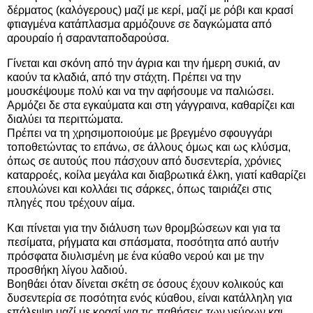
δέρματος (καλόγερους) μαζί με κερί, μαζί με ρόβι και κρασί
φτιαγμένα κατάπλασμα αρμόζουνε σε δαγκώματα από
αρουραίο ή σαρανταποδαρούσα.
Γίνεται και σκόνη από την άγρια και την ήμερη συκιά, αν
καούν τα κλαδιά, από την στάχτη. Πρέπει να την
μουσκέψουμε πολύ και να την αφήσουμε να παλιώσει.
Αρμόζει δε στα εγκαύματα και στη γάγγραινα, καθαρίζει και
διαλύει τα περιττώματα.
Πρέπει να τη χρησιμοποιούμε με βρεγμένο σφουγγάρι
τοποθετώντας το επάνω, σε άλλους όμως και ως κλύσμα,
όπως σε αυτούς που πάσχουν από δυσεντερία, χρόνιες
καταρροές, κοίλα μεγάλα και διαβρωτικά έλκη, γιατί καθαρίζει
επουλώνει και κολλάει τις σάρκες, όπως ταιριάζει στις
πληγές που τρέχουν αίμα.
Και πίνεται για την διάλυση των θρομβώσεων και για τα
πεσίματα, ρήγματα και σπάσματα, ποσότητα από αυτήν
πρόσφατα διυλισμένη με ένα κύαθο νερού και με την
προσθήκη λίγου λαδιού.
Βοηθάει όταν δίνεται σκέτη σε όσους έχουν κολικούς και
δυσεντερία σε ποσότητα ενός κύαθου, είναι κατάλληλη για
επάλειψη μαζί με κρασί για τις παθήσεις των νεύρων και