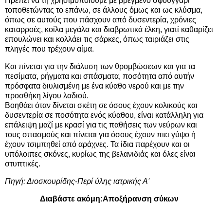
Πρέπει να τη χρησιμοποιούμε με βρεγμένο σφουγγάρι
τοποθετώντας το επάνω, σε άλλους όμως και ως κλύσμα,
όπως σε αυτούς που πάσχουν από δυσεντερία, χρόνιες
καταρροές, κοίλα μεγάλα και διαβρωτικά έλκη, γιατί καθαρίζει
επουλώνει και κολλάει τις σάρκες, όπως ταιριάζει στις
πληγές που τρέχουν αίμα.
Και πίνεται για την διάλυση των θρομβώσεων και για τα
πεσίματα, ρήγματα και σπάσματα, ποσότητα από αυτήν
πρόσφατα διυλισμένη με ένα κύαθο νερού και με την
προσθήκη λίγου λαδιού.
Βοηθάει όταν δίνεται σκέτη σε όσους έχουν κολικούς και
δυσεντερία σε ποσότητα ενός κύαθου, είναι κατάλληλη για
επάλειψη μαζί με κρασί για τις παθήσεις των νεύρων και
τους σπασμούς και πίνεται για όσους έχουν πιει γύψο ή
έχουν τσιμπηθεί από αράχνες. Τα ίδια παρέχουν και οι
υπόλοιπες σκόνες, κυρίως της βελανιδιάς και όλες είναι
στυπτικές.
Πηγή:
Διοσκουρίδης-Περί ύλης ιατρικής Α'
Διαβάστε ακόμη:
Αποξήρανση σύκων