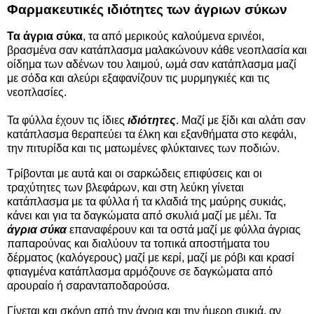
Φαρμακευτικές ιδιότητες των άγριων σύκων
Τα άγρια σύκα
, τα από μερικούς καλούμενα ερινέοι,
βρασμένα σαν κατάπλασμα μαλακώνουν κάθε νεοπλασία και
οίδημα των αδένων του λαιμού, ωμά σαν κατάπλασμα μαζί
με σόδα και αλεύρι εξαφανίζουν τις μυρμηγκιές και τις
νεοπλασίες.
Τα φύλλα έχουν τις ίδιες
ιδιότητες
. Μαζί με ξίδι και αλάτι σαν
κατάπλασμα θεραπεύει τα έλκη και εξανθήματα στο κεφάλι,
την πιτυρίδα και τις ματωμένες φλύκταινες των ποδιών.
Τρίβονται με αυτά και οι σαρκώδεις επιφύσεις και οι
τραχύτητες των βλεφάρων, και στη λεύκη γίνεται
κατάπλασμα με τα φύλλα ή τα κλαδιά της μαύρης συκιάς,
κάνει και για τα δαγκώματα από σκυλιά μαζί με μέλι. Τα
άγρια σύκα
επαναφέρουν και τα οστά μαζί με φύλλα άγριας
παπαρούνας και διαλύουν τα τοπικά αποστήματα του
δέρματος (καλόγερους) μαζί με κερί, μαζί με ρόβι και κρασί
φτιαγμένα κατάπλασμα αρμόζουνε σε δαγκώματα από
αρουραίο ή σαρανταποδαρούσα.
Γίνεται και σκόνη από την άγρια και την ήμερη συκιά, αν