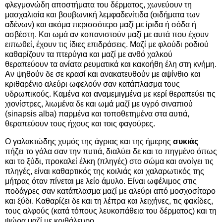
φλεγμονώδη αποστήματα του δέρματος, χωνεύουν τη
μασχαλιαία και βουβωνική λεμφαδενίτιδα (οιδήματα των
αδένων) και ακόμα περισσότερο μαζί με ίριδα ή σόδα ή
ασβέστη. Και ωμά αν κοπανιστούν μαζί με αυτά που έχουν
ειπωθεί, έχουν τις ίδιες επιδράσεις. Μαζί με φλούδι ροδιού
καθαρίζουν τα πτερύγια και μαζί με ανθό χαλκού
θεραπεύουν τα ανίατα ρευματικά και κακοήθη έλη στη κνήμη.
Αν ψηθούν δε σε κρασί και ανακατευθούν με αψίνθιο και
κριθαρένιο αλεύρι ωφελούν σαν κατάπλασμα τους
υδρωπικούς. Καμένα και αναμεμιγμένα με κερί θεραπεύει τις
χιονίστρες, λιωμένα δε και ωμά μαζί με υγρό σιναπιού
(sinapsis alba) παρμένα και τοποθετημένα στα αυτιά,
θεραπεύουν τους ήχους και τοις φαγούρες.
Ο γαλακτώδης χυμός της άγριας και της ήμερης
συκιάς
πήζει το γάλα σαν την πυτιά, διαλύει δε και το πηγμένο όπως
και το ξύδι, προκαλεί έλκη (πληγές) στο σώμα και ανοίγει τις
πληγές, είναι καθαρτικός της κοιλιάς και χαλαρωτικός της
μήτρας όταν πίνεται με λείο άμυλο. Είναι ωφέλιμος στις
ποδάγρες σαν κατάπλασμα μαζί με αλεύρι από μοσχοσίταρο
και ξύδι. Καθαρίζει δε και τη λέπρα και λειχήνες, τις φακίδες,
τους αλφούς (κατά τόπους λευκοπάθεια του δέρματος) και τη
ψώρα μαζί με κριθάλευρο