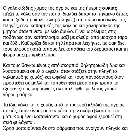
Ο γαλακτώδης χυμός της άγριας και της ήμερης
συκιάς
πήζει το γάλα σαν την πυτιά, διαλύει δε και το πηγμένο όπως
και το ξύδι, προκαλεί έλκη (πληγές) στο σώμα και ανοίγει τις
πληγές, είναι καθαρτικός της κοιλιάς και χαλαρωτικός της
μήτρας όταν πίνεται με λείο άμυλο. Είναι ωφέλιμος στις
ποδάγρες σαν κατάπλασμα μαζί με αλεύρι από μοσχοσίταρο
και ξύδι. Καθαρίζει δε και τη λέπρα και λειχήνες, τις φακίδες,
τους αλφούς (κατά τόπους λευκοπάθεια του δέρματος) και τη
ψώρα μαζί με κριθάλευρο
Και τους δαγκωμένους από σκορπιό, δηλητηριώδη ζώα και
λυσσασμένα σκυλιά ωφελεί όταν στάζετε στην πληγή (ο
γαλακτώδης χυμός) και ωφελεί και τους πονόδοντους όταν
προστεθεί σε μαλλί και τοποθετηθεί μέσα στην τρύπα και
εξαφανίζει τις μυρμηγκιές αν επαλειφθεί με λίπος γύρω
γύρω η σάρκα.
Τα ίδια κάνει και ο χυμός από τα τρυφερά κλαδιά της άγριας
συκιάς, όταν είναι φουσκωμένα, πριν ακόμα βλαστίσει το
μάτι. Κομμένοι κοπανίζονται και ο χυμός αφού ξεραθεί στη
σκιά φυλάγεται.
Χρησιμοποιούνται δε στα φάρμακα που ανοίγουν πληγές και