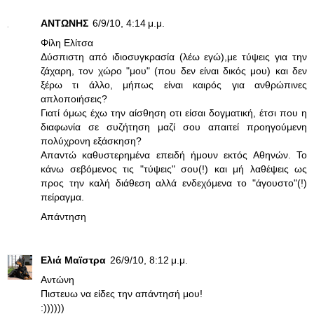
ΑΝΤΩΝΗΣ
6/9/10, 4:14 μ.μ.
Φίλη Ελίτσα
Δύσπιστη από ιδιοσυγκρασία (λέω εγώ),με τύψεις για την
ζάχαρη, τον χώρο "μου" (που δεν είναι δικός μου) και δεν
ξέρω τι άλλο, μήπως είναι καιρός για ανθρώπινες
απλοποιήσεις?
Γιατί όμως έχω την αίσθηση οτι είσαι δογματική, έτσι που η
διαφωνία σε συζήτηση μαζί σου απαιτεί προηγούμενη
πολύχρονη εξάσκηση?
Απαντώ καθυστερημένα επειδή ήμουν εκτός Αθηνών. Το
κάνω σεβόμενος τις "τύψεις" σου(!) και μή λαθέψεις ως
προς την καλή διάθεση αλλά ενδεχόμενα το "άγουστο"(!)
πείραγμα.
Απάντηση
Ελιά Μαϊστρα
26/9/10, 8:12 μ.μ.
Αντώνη
Πιστευω να είδες την απάντησή μου!
:))))))