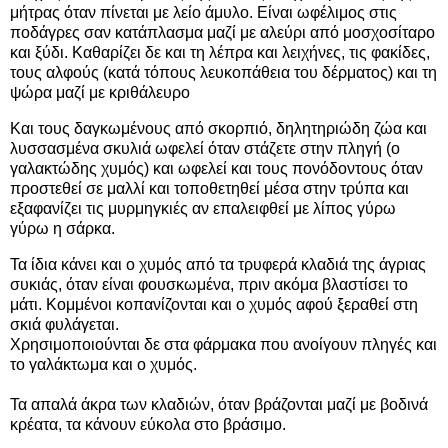
μήτρας όταν πίνεται με λείο άμυλο. Είναι ωφέλιμος στις
ποδάγρες σαν κατάπλασμα μαζί με αλεύρι από μοσχοσίταρο
και ξύδι. Καθαρίζει δε και τη λέπρα και λειχήνες, τις φακίδες,
τους αλφούς (κατά τόπους λευκοπάθεια του δέρματος) και τη
ψώρα μαζί με κριθάλευρο
Και τους δαγκωμένους από σκορπιό, δηλητηριώδη ζώα και
λυσσασμένα σκυλιά ωφελεί όταν στάζετε στην πληγή (ο
γαλακτώδης χυμός) και ωφελεί και τους πονόδοντους όταν
προστεθεί σε μαλλί και τοποθετηθεί μέσα στην τρύπα και
εξαφανίζει τις μυρμηγκιές αν επαλειφθεί με λίπος γύρω
γύρω η σάρκα.
Τα ίδια κάνει και ο χυμός από τα τρυφερά κλαδιά της άγριας
συκιάς, όταν είναι φουσκωμένα, πριν ακόμα βλαστίσει το
μάτι. Κομμένοι κοπανίζονται και ο χυμός αφού ξεραθεί στη
σκιά φυλάγεται.
Χρησιμοποιούνται δε στα φάρμακα που ανοίγουν πληγές και
το γαλάκτωμα και ο χυμός.
Τα απαλά άκρα των κλαδιών, όταν βράζονται μαζί με βοδινά
κρέατα, τα κάνουν εύκολα στο βράσιμο.