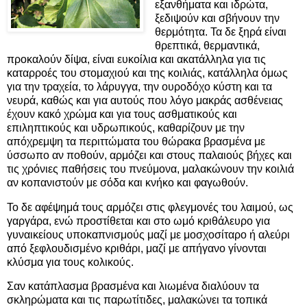
εξανθήματα και ιδρώτα,
ξεδιψούν και σβήνουν την
θερμότητα. Τα δε ξηρά είναι
θρεπτικά, θερμαντικά,
προκαλούν δίψα, είναι ευκοίλια και ακατάλληλα για τις
καταρροές του στομαχιού και της κοιλιάς, κατάλληλα όμως
για την τραχεία, το λάρυγγα, την ουροδόχο κύστη και τα
νευρά, καθώς και για αυτούς που λόγο μακράς ασθένειας
έχουν κακό χρώμα και για τους ασθματικούς και
επιληπτικούς και υδρωπικούς, καθαρίζουν με την
απόχρεμψη τα περιττώματα του θώρακα βρασμένα με
ύσσωπο αν ποθούν, αρμόζει και στους παλαιούς βήχες και
τις χρόνιες παθήσεις του πνεύμονα, μαλακώνουν την κοιλιά
αν κοπανιστούν με σόδα και κνήκο και φαγωθούν.
Το δε αφέψημά τους αρμόζει στις φλεγμονές του λαιμού, ως
γαργάρα, ενώ προστίθεται και στο ωμό κριθάλευρο για
γυναικείους υποκαπνισμούς μαζί με μοσχοσίταρο ή αλεύρι
από ξεφλουδισμένο κριθάρι, μαζί με απήγανο γίνονται
κλύσμα για τους κολικούς.
Σαν κατάπλασμα βρασμένα και λιωμένα διαλύουν τα
σκληρώματα και τις παρωτίτιδες, μαλακώνει τα τοπικά