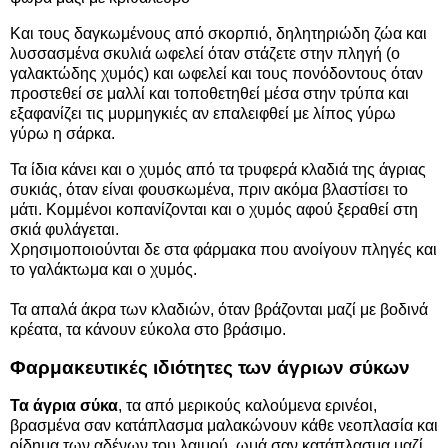
Και τους δαγκωμένους από σκορπιό, δηλητηριώδη ζώα και
λυσσασμένα σκυλιά ωφελεί όταν στάζετε στην πληγή (ο
γαλακτώδης χυμός) και ωφελεί και τους πονόδοντους όταν
προστεθεί σε μαλλί και τοποθετηθεί μέσα στην τρύπα και
εξαφανίζει τις μυρμηγκιές αν επαλειφθεί με λίπος γύρω
γύρω η σάρκα.
Τα ίδια κάνει και ο χυμός από τα τρυφερά κλαδιά της άγριας
συκιάς, όταν είναι φουσκωμένα, πριν ακόμα βλαστίσει το
μάτι. Κομμένοι κοπανίζονται και ο χυμός αφού ξεραθεί στη
σκιά φυλάγεται.
Χρησιμοποιούνται δε στα φάρμακα που ανοίγουν πληγές και
το γαλάκτωμα και ο χυμός.
Τα απαλά άκρα των κλαδιών, όταν βράζονται μαζί με βοδινά
κρέατα, τα κάνουν εύκολα στο βράσιμο.
Φαρμακευτικές ιδιότητες των άγριων σύκων
Τα άγρια σύκα
, τα από μερικούς καλούμενα ερινέοι,
βρασμένα σαν κατάπλασμα μαλακώνουν κάθε νεοπλασία και
οίδημα των αδένων του λαιμού, ωμά σαν κατάπλασμα μαζί