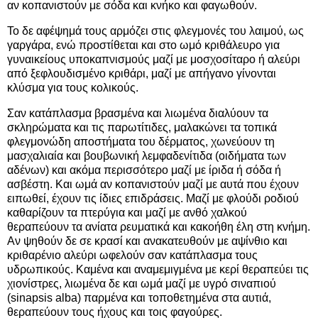
αν κοπανιστούν με σόδα και κνήκο και φαγωθούν.
Το δε αφέψημά τους αρμόζει στις φλεγμονές του λαιμού, ως
γαργάρα, ενώ προστίθεται και στο ωμό κριθάλευρο για
γυναικείους υποκαπνισμούς μαζί με μοσχοσίταρο ή αλεύρι
από ξεφλουδισμένο κριθάρι, μαζί με απήγανο γίνονται
κλύσμα για τους κολικούς.
Σαν κατάπλασμα βρασμένα και λιωμένα διαλύουν τα
σκληρώματα και τις παρωτίτιδες, μαλακώνει τα τοπικά
φλεγμονώδη αποστήματα του δέρματος, χωνεύουν τη
μασχαλιαία και βουβωνική λεμφαδενίτιδα (οιδήματα των
αδένων) και ακόμα περισσότερο μαζί με ίριδα ή σόδα ή
ασβέστη. Και ωμά αν κοπανιστούν μαζί με αυτά που έχουν
ειπωθεί, έχουν τις ίδιες επιδράσεις. Μαζί με φλούδι ροδιού
καθαρίζουν τα πτερύγια και μαζί με ανθό χαλκού
θεραπεύουν τα ανίατα ρευματικά και κακοήθη έλη στη κνήμη.
Αν ψηθούν δε σε κρασί και ανακατευθούν με αψίνθιο και
κριθαρένιο αλεύρι ωφελούν σαν κατάπλασμα τους
υδρωπικούς. Καμένα και αναμεμιγμένα με κερί θεραπεύει τις
χιονίστρες, λιωμένα δε και ωμά μαζί με υγρό σιναπιού
(sinapsis alba) παρμένα και τοποθετημένα στα αυτιά,
θεραπεύουν τους ήχους και τοις φαγούρες.