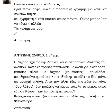
Εγώ τα έκανα μαρμελάδα χτές
έγινε πανέμορφη, αλλά η προσθήκη ζάχαρης με κάνει να
νοιώθω τύψεις
οτι αχρήστεψα κάτι φυσικό όπως πάντα.. Όμως μπορούσα
να κάνω κι αλλιώς;
Τίς καλημέρες μου.
:-)
Απάντηση
ΑΝΤΩΝΗΣ
25/8/10, 1:54 μ.μ.
Η ζάχαρη έχει τις αφυδατικές και συντηρητικές ιδιότητες του
αλατιού. Κάποιες τροφές παστώνεις με αλάτι για διατήρηση,
κάποιες άλλες με ζάχαρη (κομπόστες, μαρμελάδες,
αποξηραμένα φρούτα κ.λ.π.). Επίσης τσούζει το ίδιο πάνω
σε ανοιχτή πληγή. Από την άλλη (δεν πιστεύω να κάνω
τόσο λάθος), δεν μοιάζεις να χάνεις εύκολα το μέτρο, εκτός
εάν σε θίξουν. Γιατί λοιπόν έχεις τύψεις?
Καλό,μελαγχολικό (δεν είναι κατάρα αλλά ευχή, σκέψου το)
Φθινόπωρο.
Απάντηση