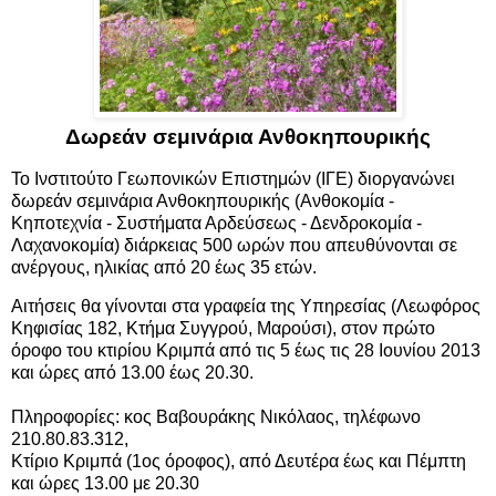
Δωρεάν σεμινάρια Ανθοκηπουρικής
Το Ινστιτούτο Γεωπονικών Επιστημών (ΙΓΕ) διοργανώνει
δωρεάν σεμινάρια Ανθοκηπουρικής (Ανθοκομία -
Κηποτεχνία - Συστήματα Αρδεύσεως - Δενδροκομία -
Λαχανοκομία) διάρκειας 500 ωρών που απευθύνονται σε
ανέργους, ηλικίας από 20 έως 35 ετών.
Αιτήσεις θα γίνονται στα γραφεία της Υπηρεσίας (Λεωφόρος
Κηφισίας 182, Κτήμα Συγγρού, Μαρούσι), στον πρώτο
όροφο του κτιρίου Κριμπά από τις 5 έως τις 28 Ιουνίου 2013
και ώρες από 13.00 έως 20.30.
Πληροφορίες: κος Βαβουράκης Νικόλαος, τηλέφωνο
210.80.83.312,
Κτίριο Κριμπά (1ος όροφος), από Δευτέρα έως και Πέμπτη
και ώρες 13.00 με 20.30