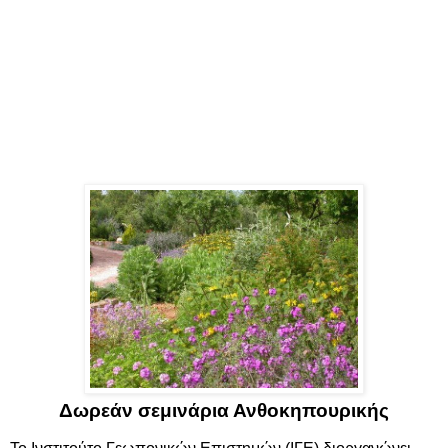
Δωρεάν σεμινάρια Ανθοκηπουρικής