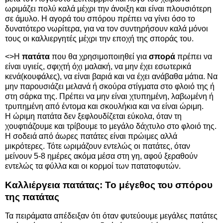
ωριμάζει πολύ καλά μέχρι την άνοιξη και είναι πλουσιότερη
σε άμυλο. Η αγορά του σπόρου πρέπει να γίνει όσο το
δυνατότερο νωρίτερα, για να τον συντηρήσουν καλά μόνοι
τους οι καλλιεργητές μέχρι την εποχή της σποράς του.
<>Η
πατάτα
που θα χρησιμοποιηθεί για
σπορά
πρέπει να
είναι υγιείς, σφιχτή όχι μαλακή, να μην έχει εσωτερικά
κενά(κουφάλες), να είναι βαριά και να έχει ανάβαθα μάτια. Να
μην παρουσιάζει μελανά ή σκούρα στίγματα στο φλοιό της ή
στη σάρκα της. Πρέπει να μην είναι χτυπημένη, λαβωμένη ή
τρυπημένη από έντομα και σκουλήκια και να είναι ώριμη.
Η ώριμη πατάτα δεν ξεφλουδίζεται εύκολα, όταν τη
χουφτιάζουμε και τρίβουμε το μεγάλο δάχτυλο στο φλοιό της.
Η σοδειά από άωρες πατάτες είναι πρώιμες αλλά
μικρότερες. Τότε ωριμάζουν εντελώς οι πατάτες, όταν
μείνουν 5-8 ημέρες ακόμα μέσα στη γη, αφού ξεραθούν
εντελώς τα φύλλα και οι κορμοί των πατατοφυτών.
Καλλιέργεια πατάτας: Το μέγεθος του σπόρου
της πατάτας
Τα πειράματα απέδειξαν ότι όταν φυτεύουμε μεγάλες πατάτες