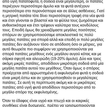
από υγιή πατατόφυτα, η σοδειά είναι μεγαλύτερη, οι πατάτες
περιέχουν περισσότερο άμυλο και τα φυτά αντέχουν
περισσότερο στο περονόσπορο και σε άλλες ασθένειες. Γιατί
η μητρική πατάτα τότε δίνει περισσότερη τροφή στα νέα φυτά
και έτσι γίνονται οι βλαστοί και τα φύλλα τους ζωηρότερα και
ανθεκτικότερα και έτσι τρέφουν καλύτερα τους κονδύλους
τους. Επειδή όμως θα χρειαζόμαστε μεγάλες ποσότητες
σπόρων αν χρησιμοποιούσαμε αποκλειστικά τις πολύ
μεγάλες πατάτες για σπορά αλλά και επειδή οι πολύ μεγάλες
πατάτες δεν αυξάνουν τόσο σε απόδοση όσο οι μέτριες, για
αυτό θεωρείτε πιο συμφέρον να χρησιμοποιούνται για
σπορά πατάτες μεγέθους ενός μεγάλου αυγού κότας και με
σάρκα σφιχτή και αλευρώδη (19-20% άμυλο). Δύο και τρεις
ακόμη μικρές πατάτες, αποδίδουν μικρότερη σοδειά από μία
μεγάλη πατάτα αυτού του μεγέθους. Όταν όμως ο σπόρος
προέρχεται από αρρωστημένα ή εκφυλισμένα φυτά η σοδειά
είναι μικρή έστω και αν χρησιμοποιηθούν οι μεγαλύτερες
πατάτες. Σε αυτή τη περίπτωση ακόμη και οι μικρότερες
πατάτες από υγιή φυτά αποδίδουν περισσότερο από το
μεγάλο σπόρο της εκφυλισμένης.
Όταν το έδαφος είναι υγρό και πτωχό και οι καιρικές
συνθήκες είναι δυσμενείς, πρέπει να χρησιμοποιούνται