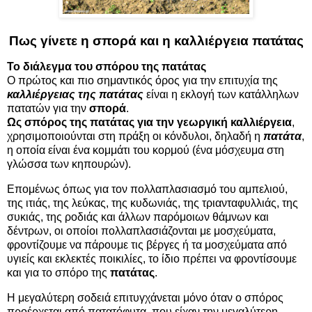
Πως γίνετε η σπορά και η καλλιέργεια πατάτας
Το διάλεγμα του σπόρου της πατάτας
Ο πρώτος και πιο σημαντικός όρος για την επιτυχία της
καλλιέργειας της πατάτας
είναι η εκλογή των κατάλληλων
πατατών για την
σπορά
.
Ως σπόρος της πατάτας για την γεωργική
καλλιέργεια
,
χρησιμοποιούνται στη πράξη οι κόνδυλοι, δηλαδή η
πατάτα
,
η οποία είναι ένα κομμάτι του κορμού (ένα μόσχευμα στη
γλώσσα των κηπουρών).
Επομένως όπως για τον πολλαπλασιασμό του αμπελιού,
της ιτιάς, της λεύκας, της κυδωνιάς, της τριανταφυλλιάς, της
συκιάς, της ροδιάς και άλλων παρόμοιων θάμνων και
δέντρων, οι οποίοι πολλαπλασιάζονται με μοσχεύματα,
φροντίζουμε να πάρουμε τις βέργες ή τα μοσχεύματα από
υγιείς και εκλεκτές ποικιλίες, το ίδιο πρέπει να φροντίσουμε
και για το σπόρο της
πατάτας
.
Η μεγαλύτερη σοδειά επιτυγχάνεται μόνο όταν ο σπόρος
προέρχεται από πατατόφυτα, που είχαν την μεγαλύτερη