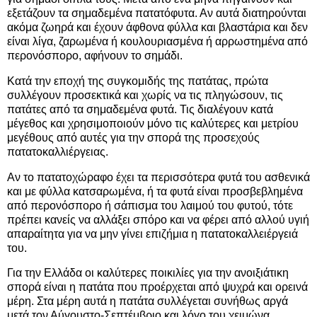
εξετάζουν τα σημαδεμένα πατατόφυτα. Αν αυτά διατηρούνται
ακόμα ζωηρά και έχουν άφθονα φύλλα και βλαστάρια και δεν
είναι λίγα, ζαρωμένα ή κουλουριασμένα ή αρρωστημένα από
περονόσπορο, αφήνουν το σημάδι.
Κατά την εποχή της συγκομιδής της πατάτας, πρώτα
συλλέγουν προσεκτικά και χωρίς να τις πληγώσουν, τις
πατάτες από τα σημαδεμένα φυτά. Τις διαλέγουν κατά
μέγεθος και χρησιμοποιούν μόνο τις καλύτερες και μετρίου
μεγέθους από αυτές για την σπορά της προσεχούς
πατατοκαλλιέργειας.
Αν το πατατοχώραφο έχει τα περισσότερα φυτά του ασθενικά
και με φύλλα κατσαρωμένα, ή τα φυτά είναι προσβεβλημένα
από περονόσπορο ή σάπισμα του λαιμού του φυτού, τότε
πρέπει κανείς να αλλάξει σπόρο και να φέρει από αλλού υγιή
απαραίτητα για να μην γίνει επιζήμια η πατατοκαλλειέργειά
του.
Για την Ελλάδα οι καλύτερες ποικιλίες για την ανοιξιάτικη
σπορά είναι η πατάτα που προέρχεται από ψυχρά και ορεινά
μέρη. Στα μέρη αυτά η πατάτα συλλέγεται συνήθως αργά
μετά τον Αύγουστο-Σεπτέμβριο και λόγο του χειμώνα