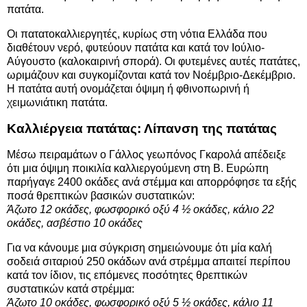
πατάτα.
Οι πατατοκαλλιεργητές, κυρίως στη νότια Ελλάδα που
διαθέτουν νερό, φυτεύουν πατάτα και κατά τον Ιούλιο-
Αύγουστο (καλοκαιρινή σπορά). Οι φυτεμένες αυτές πατάτες,
ωριμάζουν και συγκομίζονται κατά τον Νοέμβριο-Δεκέμβριο.
Η πατάτα αυτή ονομάζεται όψιμη ή φθινοπωρινή ή
χειμωνιάτικη πατάτα.
Καλλιέργεια πατάτας: Λίπανση της πατάτας
Μέσω πειραμάτων ο Γάλλος γεωπόνος Γκαρολά απέδειξε
ότι μια όψιμη ποικιλία καλλιεργούμενη στη Β. Ευρώπη
παρήγαγε 2400 οκάδες ανά στέμμα και απορρόφησε τα εξής
ποσά θρεπτικών βασικών συστατικών:
Άζωτο 12 οκάδες, φωσφορικό οξύ 4 ½ οκάδες, κάλιο 22
οκάδες, ασβέστιο 10 οκάδες
Για να κάνουμε μια σύγκριση σημειώνουμε ότι μία καλή
σοδειά σιταριού 250 οκάδων ανά στρέμμα απαιτεί περίπου
κατά τον ίδιον, τις επόμενες ποσότητες θρεπτικών
συστατικών κατά στρέμμα:
Άζωτο 10 οκάδες, φωσφορικό οξύ 5 ½ οκάδες, κάλιο 11