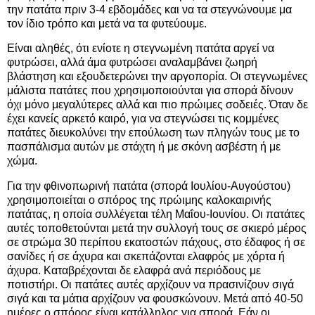
την πατάτα πριν 3-4 εβδομάδες και να τα στεγνώνουμε μα
τον ίδιο τρόπο και μετά να τα φυτεύουμε.
Είναι αληθές, ότι ενίοτε η στεγνωμένη πατάτα αργεί να
φυτρώσει, αλλά άμα φυτρώσει αναλαμβάνει ζωηρή
βλάστηση και εξουδετερώνει την αργοπορία. Οι στεγνωμένες
μάλιστα πατάτες που χρησιμοποιούνται για σπορά δίνουν
όχι μόνο μεγαλύτερες αλλά και πιο πρώιμες σοδειές. Όταν δε
έχει κανείς αρκετό καιρό, για να στεγνώσει τις κομμένες
πατάτες διευκολύνει την επούλωση των πληγών τους με το
πασπάλισμα αυτών με στάχτη ή με σκόνη ασβέστη ή με
χώμα.
Για την φθινοπωρινή πατάτα (σπορά Ιουλίου-Αυγούστου)
χρησιμοποιείται ο σπόρος της πρώιμης καλοκαιρινής
πατάτας, η οποία συλλέγεται τέλη Μαΐου-Ιουνίου. Οι πατάτες
αυτές τοποθετούνται μετά την συλλογή τους σε σκιερό μέρος
σε στρώμα 30 περίπου εκατοστών πάχους, στο έδαφος ή σε
σανίδες ή σε άχυρα και σκεπάζονται ελαφρός με χόρτα ή
άχυρα. Καταβρέχονται δε ελαφρά ανά περιόδους με
ποτιστήρι. Οι πατάτες αυτές αρχίζουν να πρασινίζουν σιγά
σιγά και τα μάτια αρχίζουν να φουσκώνουν. Μετά από 40-50
ημέρες ο σπόρος είναι κατάλληλος για σπορά. Εάν οι