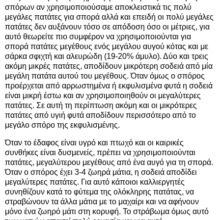
σπόρων αν χρησιμοποιούσαμε αποκλειστικά τις πολύ
μεγάλες πατάτες για σπορά αλλά και επειδή οι πολύ μεγάλες
πατάτες δεν αυξάνουν τόσο σε απόδοση όσο οι μέτριες, για
αυτό θεωρείτε πιο συμφέρον να χρησιμοποιούνται για
σπορά πατάτες μεγέθους ενός μεγάλου αυγού κότας και με
σάρκα σφιχτή και αλευρώδη (19-20% άμυλο). Δύο και τρεις
ακόμη μικρές πατάτες, αποδίδουν μικρότερη σοδειά από μία
μεγάλη πατάτα αυτού του μεγέθους. Όταν όμως ο σπόρος
προέρχεται από αρρωστημένα ή εκφυλισμένα φυτά η σοδειά
είναι μικρή έστω και αν χρησιμοποιηθούν οι μεγαλύτερες
πατάτες. Σε αυτή τη περίπτωση ακόμη και οι μικρότερες
πατάτες από υγιή φυτά αποδίδουν περισσότερο από το
μεγάλο σπόρο της εκφυλισμένης.
Όταν το έδαφος είναι υγρό και πτωχό και οι καιρικές
συνθήκες είναι δυσμενείς, πρέπει να χρησιμοποιούνται
πατάτες, μεγαλύτερου μεγέθους από ένα αυγό για τη σπορά.
Όταν ο σπόρος έχει 3-4 ζωηρά μάτια, η σοδειά αποδίδει
μεγαλύτερες πατάτες. Για αυτό κάποιοι καλλιεργητές
συνηθίζουν κατά το φύτεμα της ολόκληρης πατάτας, να
στραβώνουν τα άλλα μάτια με το μαχαίρι και να αφήνουν
μόνο ένα ζωηρό μάτι στη κορυφή. Το στράβωμα όμως αυτό