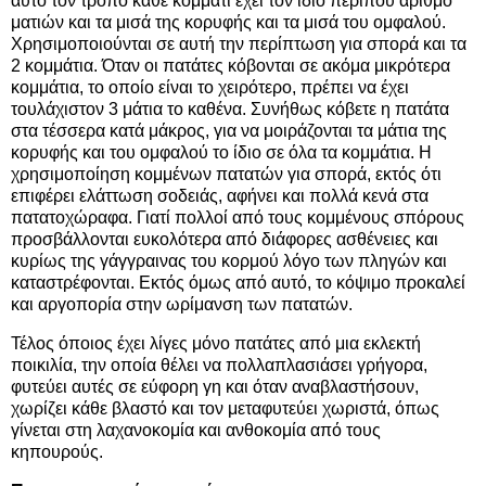
αυτό τον τρόπο κάθε κομμάτι έχει τον ίδιο περίπου αριθμό
ματιών και τα μισά της κορυφής και τα μισά του ομφαλού.
Χρησιμοποιούνται σε αυτή την περίπτωση για σπορά και τα
2 κομμάτια. Όταν οι πατάτες κόβονται σε ακόμα μικρότερα
κομμάτια, το οποίο είναι το χειρότερο, πρέπει να έχει
τουλάχιστον 3 μάτια το καθένα. Συνήθως κόβετε η πατάτα
στα τέσσερα κατά μάκρος, για να μοιράζονται τα μάτια της
κορυφής και του ομφαλού το ίδιο σε όλα τα κομμάτια. Η
χρησιμοποίηση κομμένων πατατών για σπορά, εκτός ότι
επιφέρει ελάττωση σοδειάς, αφήνει και πολλά κενά στα
πατατοχώραφα. Γιατί πολλοί από τους κομμένους σπόρους
προσβάλλονται ευκολότερα από διάφορες ασθένειες και
κυρίως της γάγγραινας του κορμού λόγο των πληγών και
καταστρέφονται. Εκτός όμως από αυτό, το κόψιμο προκαλεί
και αργοπορία στην ωρίμανση των πατατών.
Τέλος όποιος έχει λίγες μόνο πατάτες από μια εκλεκτή
ποικιλία, την οποία θέλει να πολλαπλασιάσει γρήγορα,
φυτεύει αυτές σε εύφορη γη και όταν αναβλαστήσουν,
χωρίζει κάθε βλαστό και τον μεταφυτεύει χωριστά, όπως
γίνεται στη λαχανοκομία και ανθοκομία από τους
κηπουρούς.