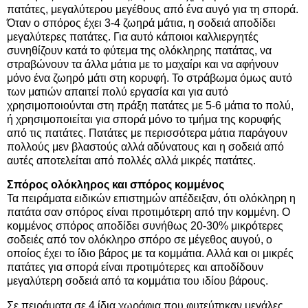
πατάτες, μεγαλύτερου μεγέθους από ένα αυγό για τη σπορά.
Όταν ο σπόρος έχει 3-4 ζωηρά μάτια, η σοδειά αποδίδει
μεγαλύτερες πατάτες. Για αυτό κάποιοι καλλιεργητές
συνηθίζουν κατά το φύτεμα της ολόκληρης πατάτας, να
στραβώνουν τα άλλα μάτια με το μαχαίρι και να αφήνουν
μόνο ένα ζωηρό μάτι στη κορυφή. Το στράβωμα όμως αυτό
των ματιών απαιτεί πολύ εργασία και για αυτό
χρησιμοποιούνται στη πράξη πατάτες με 5-6 μάτια το πολύ,
ή χρησιμοποιείται για σπορά μόνο το τμήμα της κορυφής
από τις πατάτες. Πατάτες με περισσότερα μάτια παράγουν
πολλούς μεν βλαστούς αλλά αδύνατους και η σοδειά από
αυτές αποτελείται από πολλές αλλά μικρές πατάτες.
Σπόρος ολόκληρος και σπόρος κομμένος
Τα πειράματα ειδικών επιστημών απέδειξαν, ότι ολόκληρη η
πατάτα σαν σπόρος είναι προτιμότερη από την κομμένη. Ο
κομμένος σπόρος αποδίδει συνήθως 20-30% μικρότερες
σοδειές από τον ολόκληρο σπόρο σε μέγεθος αυγού, ο
οποίος έχει το ίδιο βάρος με τα κομμάτια. Αλλά και οι μικρές
πατάτες για σπορά είναι προτιμότερες και αποδίδουν
μεγαλύτερη σοδειά από τα κομμάτια του ιδίου βάρους.
Σε πειράματα σε 4 ίδια χωράφια που φυτεύτηκαν μεγάλες,