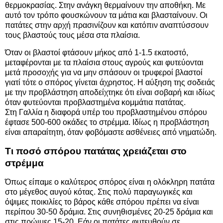
θερμοκρασίας. Στην ανάγκη θερμαίνουν την αποθήκη. Με
αυτό τον τρόπο φουσκώνουν τα μάτια και βλασταίνουν. Οι
πατάτες στην αρχή πρασινίζουν και κατόπιν αναπτύσσουν
τους βλαστούς τους μέσα στα πλαίσια.
Όταν οι βλαστοί φτάσουν μήκος από 1-1.5 εκατοστό,
μεταφέρονται με τα πλαίσια στους αγρούς και φυτεύονται
μετά προσοχής για να μην σπάσουν οι τρυφεροί βλαστοί
γιατί τότε ο σπόρος γίνεται άχρηστος. Η αύξηση της σοδειάς
με την προβλάστηση αποδείχτηκε ότι είναι σοβαρή και ιδίως
όταν φυτεύονται προβλαστημένα κομμάτια πατάτας.
Στη Γαλλία η διαφορά υπέρ του προβλαστημένου σπόρου
έφτασε 500-600 οκάδες το στρέμμα. Ιδίως η προβλάστηση
είναι απαραίτητη, όταν φοβόμαστε ασθένειες από νηματώδη.
Τι ποσό σπόρου πατάτας χρειάζεται στο
στρέμμα
Όπως είπαμε ο καλύτερος σπόρος είναι η ολόκληρη πατάτα
στο μέγεθος αυγού κότας. Στις πολύ παραγωγικές και
όψιμες ποικιλίες το βάρος κάθε σπόρου πρέπει να είναι
περίπου 30-50 δράμια. Στις συνηθισμένες 20-25 δράμια και
στις πρώιμες 15-20. Εάν οι πατάτες φυτευθούν σε