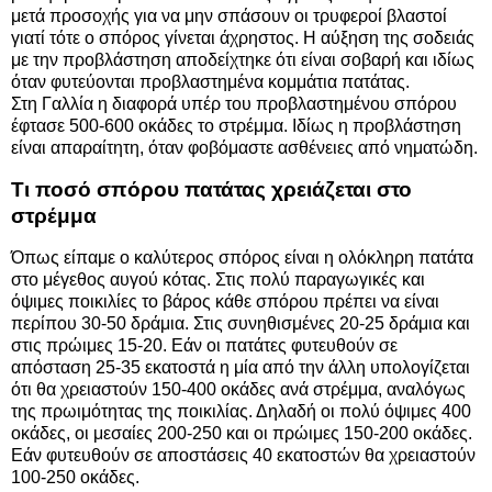
μετά προσοχής για να μην σπάσουν οι τρυφεροί βλαστοί
γιατί τότε ο σπόρος γίνεται άχρηστος. Η αύξηση της σοδειάς
με την προβλάστηση αποδείχτηκε ότι είναι σοβαρή και ιδίως
όταν φυτεύονται προβλαστημένα κομμάτια πατάτας.
Στη Γαλλία η διαφορά υπέρ του προβλαστημένου σπόρου
έφτασε 500-600 οκάδες το στρέμμα. Ιδίως η προβλάστηση
είναι απαραίτητη, όταν φοβόμαστε ασθένειες από νηματώδη.
Τι ποσό σπόρου πατάτας χρειάζεται στο
στρέμμα
Όπως είπαμε ο καλύτερος σπόρος είναι η ολόκληρη πατάτα
στο μέγεθος αυγού κότας. Στις πολύ παραγωγικές και
όψιμες ποικιλίες το βάρος κάθε σπόρου πρέπει να είναι
περίπου 30-50 δράμια. Στις συνηθισμένες 20-25 δράμια και
στις πρώιμες 15-20. Εάν οι πατάτες φυτευθούν σε
απόσταση 25-35 εκατοστά η μία από την άλλη υπολογίζεται
ότι θα χρειαστούν 150-400 οκάδες ανά στρέμμα, αναλόγως
της πρωιμότητας της ποικιλίας. Δηλαδή οι πολύ όψιμες 400
οκάδες, οι μεσαίες 200-250 και οι πρώιμες 150-200 οκάδες.
Εάν φυτευθούν σε αποστάσεις 40 εκατοστών θα χρειαστούν
100-250 οκάδες.