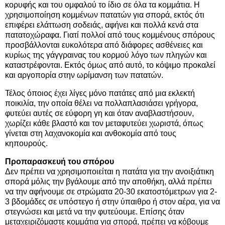
κορυφής και του ομφαλού το ίδιο σε όλα τα κομμάτια. Η
χρησιμοποίηση κομμένων πατατών για σπορά, εκτός ότι
επιφέρει ελάττωση σοδειάς, αφήνει και πολλά κενά στα
πατατοχώραφα. Γιατί πολλοί από τους κομμένους σπόρους
προσβάλλονται ευκολότερα από διάφορες ασθένειες και
κυρίως της γάγγραινας του κορμού λόγο των πληγών και
καταστρέφονται. Εκτός όμως από αυτό, το κόψιμο προκαλεί
και αργοπορία στην ωρίμανση των πατατών.
Τέλος όποιος έχει λίγες μόνο πατάτες από μια εκλεκτή
ποικιλία, την οποία θέλει να πολλαπλασιάσει γρήγορα,
φυτεύει αυτές σε εύφορη γη και όταν αναβλαστήσουν,
χωρίζει κάθε βλαστό και τον μεταφυτεύει χωριστά, όπως
γίνεται στη λαχανοκομία και ανθοκομία από τους
κηπουρούς.
Προπαρασκευή του σπόρου
Δεν πρέπει να χρησιμοποιείται η πατάτα για την ανοιξιάτικη
σπορά μόλις την βγάλουμε από την αποθήκη, αλλά πρέπει
να την αφήνουμε σε στρώματα 20-30 εκατοστόμετρων για 2-
3 βδομάδες σε υπόστεγο ή στην ύπαιθρο ή στον αέρα, για να
στεγνώσει και μετά να την φυτεύουμε. Επίσης όταν
μεταχειριζόμαστε κομμάτια για σπορά, πρέπει να κόβουμε