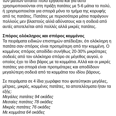
των ματιών απαιτεί πολύ εργασία και για αυτό
χρησιμοποιούνται στη πράξη πατάτες με 5-6 μάτια το πολύ,
ή χρησιμοποιείται για σπορά μόνο το τμήμα της κορυφής
από τις πατάτες. Πατάτες με περισσότερα μάτια παράγουν
πολλούς μεν βλαστούς αλλά αδύνατους και η σοδειά από
αυτές αποτελείται από πολλές αλλά μικρές πατάτες.
Σπόρος ολόκληρος και σπόρος κομμένος
Τα πειράματα ειδικών επιστημών απέδειξαν, ότι ολόκληρη η
πατάτα σαν σπόρος είναι προτιμότερη από την κομμένη. Ο
κομμένος σπόρος αποδίδει συνήθως 20-30% μικρότερες
σοδειές από τον ολόκληρο σπόρο σε μέγεθος αυγού, ο
οποίος έχει το ίδιο βάρος με τα κομμάτια. Αλλά και οι μικρές
πατάτες για σπορά είναι προτιμότερες και αποδίδουν
μεγαλύτερη σοδειά από τα κομμάτια του ιδίου βάρους.
Σε πειράματα σε 4 ίδια χωράφια που φυτεύτηκαν μεγάλες,
μέτριες, μικρές, κομμένες πατάτες, τα αποτελέσματα ήταν τα
εξής:
Μεγάλες πατάτες 94 οκάδες
Μεσαίες πατάτες 78 οκάδες
Μικρές πατάτες 76 οκάδες
Με κομμάτια 64 οκάδες