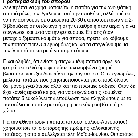
Προπαρασκευή του σπόρου
Δεν πρέπει να χρησιμοποιείται η πατάτα για την ανοιξιάτικη
σπορά μόλις την βγάλουμε από την αποθήκη, αλλά πρέπει
να την αφήνουμε σε στρώματα 20-30 εκατοστόμετρων για 2-
3 βδομάδες σε υπόστεγο ή στην ύπαιθρο ή στον αέρα, για να
στεγνώσει και μετά να την φυτεύουμε. Επίσης όταν
μεταχειριζόμαστε κομμάτια για σπορά, πρέπει να κόβουμε
την πατάτα πριν 3-4 εβδομάδες και να τα στεγνώνουμε μα
τον ίδιο τρόπο και μετά να τα φυτεύουμε.
Είναι αληθές, ότι ενίοτε η στεγνωμένη πατάτα αργεί να
φυτρώσει, αλλά άμα φυτρώσει αναλαμβάνει ζωηρή
βλάστηση και εξουδετερώνει την αργοπορία. Οι στεγνωμένες
μάλιστα πατάτες που χρησιμοποιούνται για σπορά δίνουν
όχι μόνο μεγαλύτερες αλλά και πιο πρώιμες σοδειές. Όταν δε
έχει κανείς αρκετό καιρό, για να στεγνώσει τις κομμένες
πατάτες διευκολύνει την επούλωση των πληγών τους με το
πασπάλισμα αυτών με στάχτη ή με σκόνη ασβέστη ή με
χώμα.
Για την φθινοπωρινή πατάτα (σπορά Ιουλίου-Αυγούστου)
χρησιμοποιείται ο σπόρος της πρώιμης καλοκαιρινής
πατάτας, η οποία συλλέγεται τέλη Μαΐου-Ιουνίου. Οι πατάτες