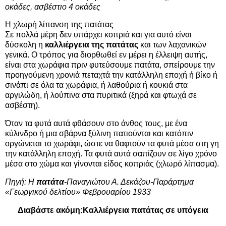
οκάδες, ασβέστιο 4 οκάδες
Η χλωρή λίπανση της πατάτας
Σε πολλά μέρη δεν υπάρχει κοπριά και για αυτό είναι
δύσκολη η
καλλιέργεια της πατάτας
και των λαχανικών
γενικά. Ο τρόπος για διορθωθεί εν μέρει η έλλειψη αυτής,
είναι στα χωράφια πριν φυτεύσουμε πατάτα, σπείρουμε την
προηγούμενη χρονιά πεταχτά την κατάλληλη εποχή ή βίκο ή
σινάπι σε όλα τα χωράφια, ή λαθούρια ή κουκιά στα
αργιλώδη, ή λούπινα στα πυριτικά (ξηρά και φτωχά σε
ασβέστη).
Όταν τα φυτά αυτά φθάσουν στο άνθος τους, με ένα
κύλινδρο ή μια σβάρνα ξύλινη πατιούνται και κατόπιν
οργώνεται το χωράφι, ώστε να θαφτούν τα φυτά μέσα στη γη
την κατάλληλη εποχή. Τα φυτά αυτά σαπίζουν σε λίγο χρόνο
μέσα στο χώμα και γίνονται είδος κοπριάς (χλωρό λίπασμα).
Πηγή: Η
πατάτα
-Παναγιώτου Α. Δεκάζου-Παράρτημα
«Γεωργικού δελτίου» Φεβρουαρίου 1933
Διαβάστε ακόμη:
Καλλιέργεια πατάτας σε υπόγεια