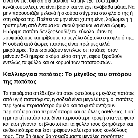
είναι υγιείς, σφιχτή όχι μαλακή, να μην έχει εσωτερικά
κενά(κουφάλες), να είναι βαριά και να έχει ανάβαθα μάτια. Να
μην παρουσιάζει μελανά ή σκούρα στίγματα στο φλοιό της ή
στη σάρκα της. Πρέπει να μην είναι χτυπημένη, λαβωμένη ή
τρυπημένη από έντομα και σκουλήκια και να είναι ώριμη.
Η ώριμη πατάτα δεν ξεφλουδίζεται εύκολα, όταν τη
χουφτιάζουμε και τρίβουμε το μεγάλο δάχτυλο στο φλοιό της.
Η σοδειά από άωρες πατάτες είναι πρώιμες αλλά
μικρότερες. Τότε ωριμάζουν εντελώς οι πατάτες, όταν
μείνουν 5-8 ημέρες ακόμα μέσα στη γη, αφού ξεραθούν
εντελώς τα φύλλα και οι κορμοί των πατατοφυτών.
Καλλιέργεια πατάτας: Το μέγεθος του σπόρου
της πατάτας
Τα πειράματα απέδειξαν ότι όταν φυτεύουμε μεγάλες πατάτες
από υγιή πατατόφυτα, η σοδειά είναι μεγαλύτερη, οι πατάτες
περιέχουν περισσότερο άμυλο και τα φυτά αντέχουν
περισσότερο στο περονόσπορο και σε άλλες ασθένειες. Γιατί
η μητρική πατάτα τότε δίνει περισσότερη τροφή στα νέα φυτά
και έτσι γίνονται οι βλαστοί και τα φύλλα τους ζωηρότερα και
ανθεκτικότερα και έτσι τρέφουν καλύτερα τους κονδύλους
τους. Επειδή όμως θα χρειαζόμαστε μεγάλες ποσότητες