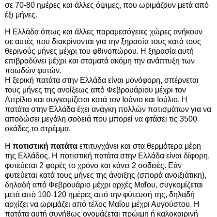
σε 70-80 ημέρες και άλλες όψιμες, που ωριμάζουν μετά από
έξι μήνες.
Η Ελλάδα όπως και άλλες παραμεσόγειες χώρες ανήκουν
σε αυτές που διακρίνονται για την ξηρασία τους κατά τους
θερινούς μήνες μέχρι του φθινοπώρου. Η ξηρασία αυτή
επιβραδύνει μέχρι και σταματά ακόμη την ανάπτυξη των
ποωδών φυτών.
Η ξερική πατάτα στην Ελλάδα είναι μονόφορη, σπέρνεται
τους μήνες της ανοίξεως από Φεβρουάριου μέχρι τον
Απρίλιο και συγκομίζεται κατά τον Ιούνιο και Ιούλιο. Η
πατάτα στην Ελλάδα έχει ανάγκη πολλών ποτισμάτων για να
αποδώσει μεγάλη σοδειά που μπορεί να φτάσει τις 3500
οκάδες το στρέμμα.
Η
ποτιστική πατάτα
επιτυγχάνει και στα θερμότερα μέρη
της Ελλάδος. Η ποτιστική πατάτα στην Ελλάδα είναι δίφορη,
φυτεύεται 2 φορές το χρόνο και κάνει 2 σοδειές. Εάν
φυτεύεται κατά τους μήνες της άνοιξης (σπορά ανοιξιάτικη),
δηλαδή από Φεβρουάριο μέχρι αρχές Μαΐου, συγκομίζεται
μετά από 100-120 ημέρες από την φύτευσή της, δηλαδή
αρχίζει να ωριμάζει από τέλος Μαΐου μέχρι Αυγούστου. Η
πατάτα αυτή συνήθως ονομάζεται πρώιμη ή καλοκαιρινή