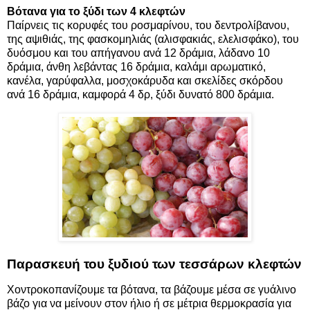
Βότανα για το ξύδι των 4 κλεφτών
Παίρνεις τις κορυφές του
ροσμαρίνου, του δεντρολίβανου
,
της αψιθιάς
, της φασκομηλιάς (αλισφακιάς, ελελισφάκο), του
δυόσμου και του
απήγανου
ανά 12 δράμια, λάδανο 10
δράμια, άνθη λεβάντας 16 δράμια, καλάμι αρωματικό,
κανέλα
, γαρύφαλλα, μοσχοκάρυδα και
σκελίδες σκόρδου
ανά 16 δράμια, καμφορά 4 δρ, ξύδι δυνατό 800 δράμια.
Παρασκευή του ξυδιού των τεσσάρων κλεφτών
Χοντροκοπανίζουμε τα βότανα, τα βάζουμε μέσα σε γυάλινο
βάζο για να μείνουν στον ήλιο ή σε μέτρια θερμοκρασία για