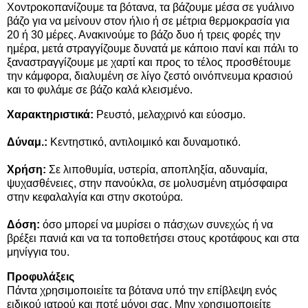
Χοντροκοπανίζουμε τα βότανα, τα βάζουμε μέσα σε γυάλινο
βάζο για να μείνουν στον ήλιο ή σε μέτρια θερμοκρασία για
20 ή 30 μέρες. Ανακινούμε το βάζο δυο ή τρεις φορές την
ημέρα, μετά στραγγίζουμε δυνατά με κάποιο πανί και πάλι το
ξαναστραγγίζουμε με χαρτί και προς το τέλος προσθέτουμε
την κάμφορα, διαλυμένη σε λίγο ζεστό οινόπνευμα κρασιού
και το φυλάμε σε βάζο καλά κλεισμένο.
Χαρακτηριστικά:
Ρευστό, μελαχρινό και εύοσμο.
Δύναμ.:
Κεντηστικό, αντιλοιμικό και δυναμοτικό.
Χρήση:
Σε λιποθυμία, υστερία, αποπληξία, αδυναμία,
ψυχασθένειες,
στην πανούκλα
, σε μολυσμένη ατμόσφαιρα
στην κεφαλαλγία και στην σκοτούρα.
Δόση:
όσο μπορεί να μυρίσει ο πάσχων συνεχώς ή να
βρέξει πανιά και να τα τοποθετήσει στους κροτάφους και στα
μηνίγγια του.
Προφυλάξεις
Πάντα χρησιμοποιείτε τα βότανα υπό την επίβλεψη ενός
ειδικού ιατρού και ποτέ μόνοι σας. Μην χρησιμοποιείτε