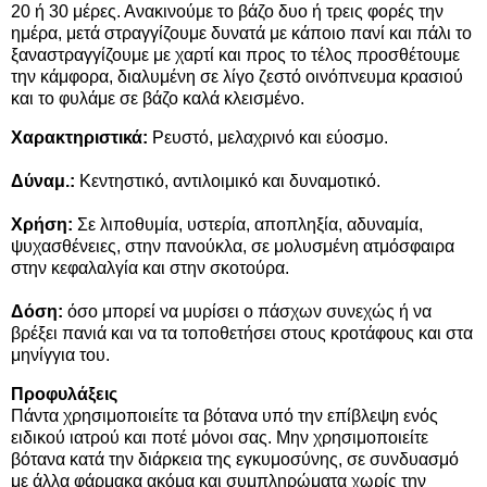
20 ή 30 μέρες. Ανακινούμε το βάζο δυο ή τρεις φορές την
ημέρα, μετά στραγγίζουμε δυνατά με κάποιο πανί και πάλι το
ξαναστραγγίζουμε με χαρτί και προς το τέλος προσθέτουμε
την κάμφορα, διαλυμένη σε λίγο ζεστό οινόπνευμα κρασιού
και το φυλάμε σε βάζο καλά κλεισμένο.
Χαρακτηριστικά:
Ρευστό, μελαχρινό και εύοσμο.
Δύναμ.:
Κεντηστικό, αντιλοιμικό και δυναμοτικό.
Χρήση:
Σε λιποθυμία, υστερία, αποπληξία, αδυναμία,
ψυχασθένειες,
στην πανούκλα
, σε μολυσμένη ατμόσφαιρα
στην κεφαλαλγία και στην σκοτούρα.
Δόση:
όσο μπορεί να μυρίσει ο πάσχων συνεχώς ή να
βρέξει πανιά και να τα τοποθετήσει στους κροτάφους και στα
μηνίγγια του.
Προφυλάξεις
Πάντα χρησιμοποιείτε τα βότανα υπό την επίβλεψη ενός
ειδικού ιατρού και ποτέ μόνοι σας. Μην χρησιμοποιείτε
βότανα κατά την διάρκεια της εγκυμοσύνης, σε συνδυασμό
με άλλα φάρμακα ακόμα και συμπληρώματα χωρίς την