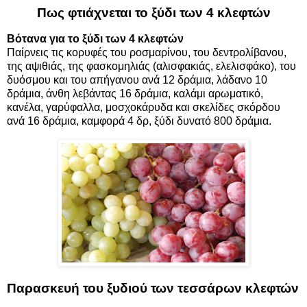
Πως φτιάχνεται το ξύδι των 4 κλεφτών
Βότανα για το ξύδι των 4 κλεφτών
Παίρνεις τις κορυφές του
ροσμαρίνου, του δεντρολίβανου
,
της αψιθιάς
, της φασκομηλιάς (αλισφακιάς, ελελισφάκο), του
δυόσμου και του
απήγανου
ανά 12 δράμια, λάδανο 10
δράμια, άνθη λεβάντας 16 δράμια, καλάμι αρωματικό,
κανέλα
, γαρύφαλλα, μοσχοκάρυδα και
σκελίδες σκόρδου
ανά 16 δράμια, καμφορά 4 δρ, ξύδι δυνατό 800 δράμια.
Παρασκευή του ξυδιού των τεσσάρων κλεφτών