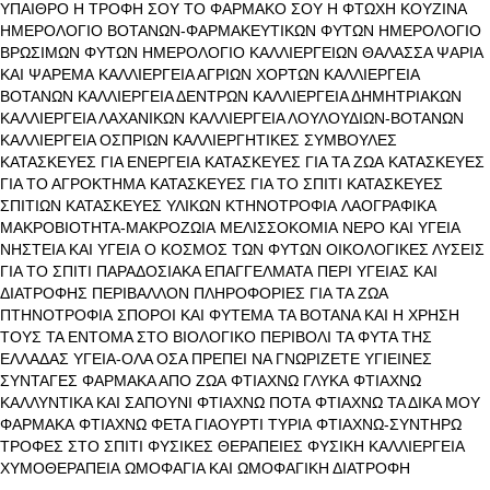
ΥΠΑΙΘΡΟ
Η ΤΡΟΦΗ ΣΟΥ ΤΟ ΦΑΡΜΑΚΟ ΣΟΥ
Η ΦΤΩΧΗ ΚΟΥΖΙΝΑ
ΗΜΕΡΟΛΟΓΙΟ ΒΟΤΑΝΩΝ-ΦΑΡΜΑΚΕΥΤΙΚΩΝ ΦΥΤΩΝ
ΗΜΕΡΟΛΟΓΙΟ
ΒΡΩΣΙΜΩΝ ΦΥΤΩΝ
ΗΜΕΡΟΛΟΓΙΟ ΚΑΛΛΙΕΡΓΕΙΩΝ
ΘΑΛΑΣΣΑ ΨΑΡΙΑ
ΚΑΙ ΨΑΡΕΜΑ
ΚΑΛΛΙΕΡΓΕΙΑ ΑΓΡΙΩΝ ΧΟΡΤΩΝ
ΚΑΛΛΙΕΡΓΕΙΑ
ΒΟΤΑΝΩΝ
ΚΑΛΛΙΕΡΓΕΙΑ ΔΕΝΤΡΩΝ
ΚΑΛΛΙΕΡΓΕΙΑ ΔΗΜΗΤΡΙΑΚΩΝ
ΚΑΛΛΙΕΡΓΕΙΑ ΛΑΧΑΝΙΚΩΝ
ΚΑΛΛΙΕΡΓΕΙΑ ΛΟΥΛΟΥΔΙΩΝ-ΒΟΤΑΝΩΝ
ΚΑΛΛΙΕΡΓΕΙΑ ΟΣΠΡΙΩΝ
ΚΑΛΛΙΕΡΓΗΤΙΚΕΣ ΣΥΜΒΟΥΛΕΣ
ΚΑΤΑΣΚΕΥΕΣ ΓΙΑ ΕΝΕΡΓΕΙΑ
ΚΑΤΑΣΚΕΥΕΣ ΓΙΑ ΤΑ ΖΩΑ
ΚΑΤΑΣΚΕΥΕΣ
ΓΙΑ ΤΟ ΑΓΡΟΚΤΗΜΑ
ΚΑΤΑΣΚΕΥΕΣ ΓΙΑ ΤΟ ΣΠΙΤΙ
ΚΑΤΑΣΚΕΥΕΣ
ΣΠΙΤΙΩΝ
ΚΑΤΑΣΚΕΥΕΣ ΥΛΙΚΩΝ
ΚΤΗΝΟΤΡΟΦΙΑ
ΛΑΟΓΡΑΦΙΚΑ
ΜΑΚΡΟΒΙΟΤΗΤΑ-ΜΑΚΡΟΖΩΙΑ
ΜΕΛΙΣΣΟΚΟΜΙΑ
ΝΕΡΟ ΚΑΙ ΥΓΕΙΑ
ΝΗΣΤΕΙΑ ΚΑΙ ΥΓΕΙΑ
Ο ΚΟΣΜΟΣ ΤΩΝ ΦΥΤΩΝ
ΟΙΚΟΛΟΓΙΚΕΣ ΛΥΣΕΙΣ
ΓΙΑ ΤΟ ΣΠΙΤΙ
ΠΑΡΑΔΟΣΙΑΚΑ ΕΠΑΓΓΕΛΜΑΤΑ
ΠΕΡΙ ΥΓΕΙΑΣ ΚΑΙ
ΔΙΑΤΡΟΦΗΣ
ΠΕΡΙΒΑΛΛΟΝ
ΠΛΗΡΟΦΟΡΙΕΣ ΓΙΑ ΤΑ ΖΩΑ
ΠΤΗΝΟΤΡΟΦΙΑ
ΣΠΟΡΟΙ ΚΑΙ ΦΥΤΕΜΑ
ΤΑ ΒΟΤΑΝΑ ΚΑΙ Η ΧΡΗΣΗ
ΤΟΥΣ
ΤΑ ΕΝΤΟΜΑ ΣΤΟ ΒΙΟΛΟΓΙΚΟ ΠΕΡΙΒΟΛΙ
ΤΑ ΦΥΤΑ ΤΗΣ
ΕΛΛΑΔΑΣ
ΥΓΕΙΑ-ΟΛΑ ΟΣΑ ΠΡΕΠΕΙ ΝΑ ΓΝΩΡΙΖΕΤΕ
ΥΓΙΕΙΝΕΣ
ΣΥΝΤΑΓΕΣ
ΦΑΡΜΑΚΑ ΑΠΟ ΖΩΑ
ΦΤΙΑΧΝΩ ΓΛΥΚΑ
ΦΤΙΑΧΝΩ
ΚΑΛΛΥΝΤΙΚΑ ΚΑΙ ΣΑΠΟΥΝΙ
ΦΤΙΑΧΝΩ ΠΟΤΑ
ΦΤΙΑΧΝΩ ΤΑ ΔΙΚΑ ΜΟΥ
ΦΑΡΜΑΚΑ
ΦΤΙΑΧΝΩ ΦΕΤΑ ΓΙΑΟΥΡΤΙ ΤΥΡΙΑ
ΦΤΙΑΧΝΩ-ΣΥΝΤΗΡΩ
ΤΡΟΦΕΣ ΣΤΟ ΣΠΙΤΙ
ΦΥΣΙΚΕΣ ΘΕΡΑΠΕΙΕΣ
ΦΥΣΙΚΗ ΚΑΛΛΙΕΡΓΕΙΑ
ΧΥΜΟΘΕΡΑΠΕΙΑ
ΩΜΟΦΑΓΙΑ ΚΑΙ ΩΜΟΦΑΓΙΚΗ ΔΙΑΤΡΟΦΗ