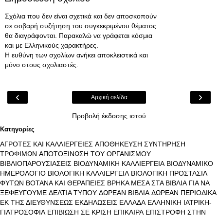
Σχόλια που δεν είναι σχετικά και δεν αποσκοπούν
σε σοβαρή συζήτηση του συγκεκριμένου θέματος
θα διαγράφονται. Παρακαλώ να γράφεται κόσμια
και με Ελληνικούς χαρακτήρες.
Η ευθύνη των σχολίων ανήκει αποκλειστικά και
μόνο στους σχολιαστές.
‹
›
Αρχική σελίδα
Προβολή έκδοσης ιστού
Κατηγορίες
ΑΓΡΟΤΕΣ ΚΑΙ ΚΑΛΛΙΕΡΓΕΙΕΣ
ΑΠΟΘΗΚΕΥΣΗ ΣΥΝΤΗΡΗΣΗ
ΤΡΟΦΙΜΩΝ
ΑΠΟΤΟΞΙΝΩΣΗ ΤΟΥ ΟΡΓΑΝΙΣΜΟΥ
ΒΙΒΛΙΟΠΑΡΟΥΣΙΑΣΕΙΣ
ΒΙΟΔΥΝΑΜΙΚΗ ΚΑΛΛΙΕΡΓΕΙΑ
ΒΙΟΔΥΝΑΜΙΚΟ
ΗΜΕΡΟΛΟΓΙΟ
ΒΙΟΛΟΓΙΚΗ ΚΑΛΛΙΕΡΓΕΙΑ
ΒΙΟΛΟΓΙΚΗ ΠΡΟΣΤΑΣΙΑ
ΦΥΤΩΝ
ΒΟΤΑΝΑ ΚΑΙ ΘΕΡΑΠΕΙΕΣ
ΒΡΗΚΑ ΜΕΣΑ ΣΤΑ ΒΙΒΛΙΑ
ΓΙΑ ΝΑ
ΞΕΦΕΥΓΟΥΜΕ
ΔΕΛΤΙΑ ΤΥΠΟΥ
ΔΩΡΕΑΝ ΒΙΒΛΙΑ
ΔΩΡΕΑΝ ΠΕΡΙΟΔΙΚΑ
ΕΚ ΤΗΣ ΔΙΕΥΘΥΝΣΕΩΣ
ΕΚΔΗΛΩΣΕΙΣ
ΕΛΛΑΔΑ
ΕΛΛΗΝΙΚΗ ΙΑΤΡΙΚΗ-
ΓΙΑΤΡΟΣΟΦΙΑ
ΕΠΙΒΙΩΣΗ ΣΕ ΚΡΙΣΗ
ΕΠΙΚΑΙΡΑ
ΕΠΙΣΤΡΟΦΗ ΣΤΗΝ