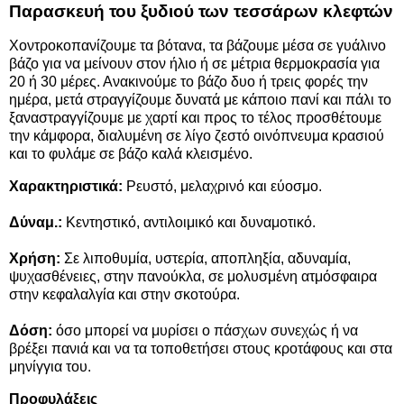
Παρασκευή του ξυδιού των τεσσάρων κλεφτών
Χοντροκοπανίζουμε τα βότανα, τα βάζουμε μέσα σε γυάλινο
βάζο για να μείνουν στον ήλιο ή σε μέτρια θερμοκρασία για
20 ή 30 μέρες. Ανακινούμε το βάζο δυο ή τρεις φορές την
ημέρα, μετά στραγγίζουμε δυνατά με κάποιο πανί και πάλι το
ξαναστραγγίζουμε με χαρτί και προς το τέλος προσθέτουμε
την κάμφορα, διαλυμένη σε λίγο ζεστό οινόπνευμα κρασιού
και το φυλάμε σε βάζο καλά κλεισμένο.
Χαρακτηριστικά:
Ρευστό, μελαχρινό και εύοσμο.
Δύναμ.:
Κεντηστικό, αντιλοιμικό και δυναμοτικό.
Χρήση:
Σε λιποθυμία, υστερία, αποπληξία, αδυναμία,
ψυχασθένειες,
στην πανούκλα
, σε μολυσμένη ατμόσφαιρα
στην κεφαλαλγία και στην σκοτούρα.
Δόση:
όσο μπορεί να μυρίσει ο πάσχων συνεχώς ή να
βρέξει πανιά και να τα τοποθετήσει στους κροτάφους και στα
μηνίγγια του.
Προφυλάξεις