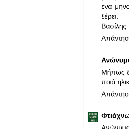
ένα μήν
ξέρει.
Βασίλης
Απάντησ
Ανώνυμ
Μήπως ξέ
ποιά ηλι
Απάντησ
Φτιάχνω
Ανώνυμε 