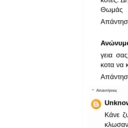
Θωμάς
Απάντησ
Ανώνυμ
γεια σα
κοτα να
Απάντησ
Απαντήσεις
Unkno
Κάνε ζυ
κλωσαν