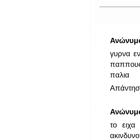
Ανώνυμ
γυρνα εν
παππους
παλια
Απάντησ
Ανώνυμ
το ειχα
ακινδυνο