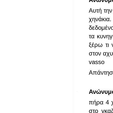
Αυτή την
χηνάκια
δεδομένο
τα κυνηγ
ξέρω τι
στον αχ
vasso
Απάντησ
Ανώνυμ
πήρα 4 χ
στο γκα