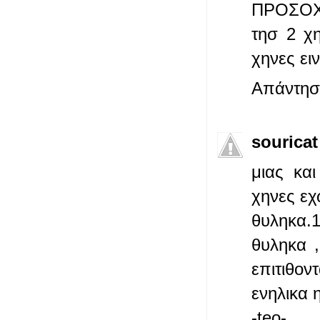
ΠΡΟΣΟΧΗ
τησ 2 χ
χηνες ει
Απάντησ
souricat
μιας κα
χηνες εχ
θυληκα.1
θυληκα ,
επιτιθο
ενηλικα 
-teo-