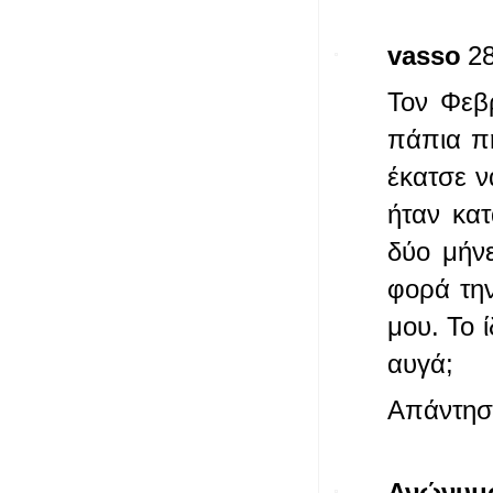
vasso
28
Τον Φεβ
πάπια πή
έκατσε ν
ήταν κα
δύο μήν
φορά τη
μου. Το 
αυγά;
Απάντησ
Ανώνυμ