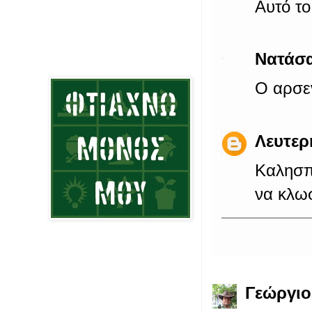
Αυτό το
Νατάσ
Ο αρσεν
Λευτερ
Καλησπ
να κλωσ
Γεώργιο