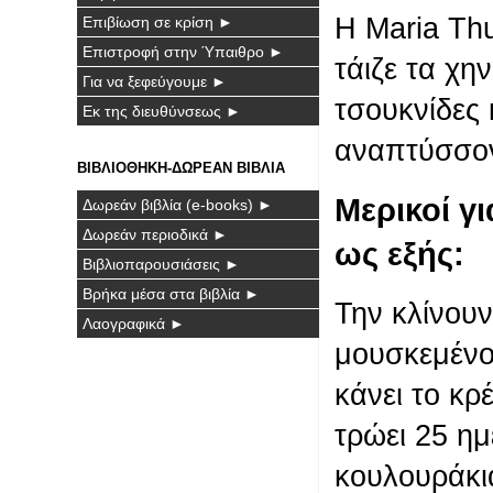
Η Maria Thu
Επιβίωση σε κρίση ►
Επιστροφή στην Ύπαιθρο ►
τάιζε τα χη
Για να ξεφεύγουμε ►
τσουκνίδες 
Εκ της διευθύνσεως ►
αναπτύσσο
ΒΙΒΛΙΟΘΗΚΗ-ΔΩΡΕΑΝ ΒΙΒΛΙΑ
Μερικοί γ
Δωρεάν βιβλία (e-books) ►
Δωρεάν περιοδικά ►
ως εξής:
Βιβλιοπαρουσιάσεις ►
Βρήκα μέσα στα βιβλία ►
Την κλίνουν
Λαογραφικά ►
μουσκεμένο.
κάνει το κρ
τρώει 25 ημ
κουλουράκια