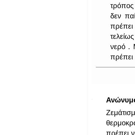
τρόπος
δεν πα
πρέπει 
τελείως
νερό .
πρέπει 
Ανώνυμ
Ζεμάτι
θερμοκρα
πρέπει ν