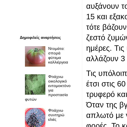
αυξάνουν τ
15 και εξα
τότε βάζουν
ζεστό ζυμών
Δημοφιλείς αναρτήσεις
ημέρες. Τις 
Ντομάτα:
σπορά
αλλάζουν 3 
φύτεμα
καλλιέργεια
Τις υπόλοιπ
Φτιάχνω
οικολογικό
έτσι στις 60
εντομοκτόνο
για
τρυφερό και
προστασία
φυτών
Όταν της βγ
Φτιάχνω
απλωτό με ν
συντηρώ
ελιές
φορές. Το κ