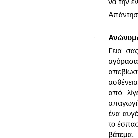
να την ε
Απάντησ
Ανώνυμ
Γεια σα
αγόρασα
απεβίωσ
ασθένεια
από λίγ
απαγωγή
ένα αυγό
το έσπασ
βάτεμα,