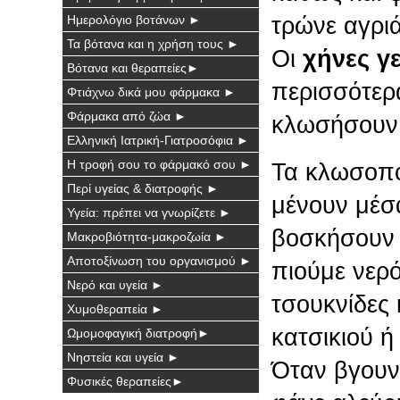
Ημερολόγιο βοτάνων ►
τρώνε αγρι
Τα βότανα και η χρήση τους ►
Οι
χήνες γ
Βότανα και θεραπείες►
περισσότερα
Φτιάχνω δικά μου φάρμακα ►
Φάρμακα από ζώα ►
κλωσήσουν
Ελληνική Ιατρική-Γιατροσόφια ►
Η τροφή σου το φάρμακό σου ►
Τα κλωσοπο
Περί υγείας & διατροφής ►
μένουν μέσα
Υγεία: πρέπει να γνωρίζετε ►
βοσκήσουν 
Μακροβιότητα-μακροζωία ►
Αποτοξίνωση του οργανισμού ►
πιούμε νερ
Νερό και υγεία ►
τσουκνίδες 
Χυμοθεραπεία ►
κατσικιού ή
Ωμομοφαγική διατροφή►
Νηστεία και υγεία ►
Όταν βγουν
Φυσικές θεραπείες►