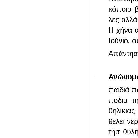
κάποιο 
λες αλλά
Η χήνα α
Ιούνιο, α
Απάντησ
Ανώνυμ
παιδιά π
ποδια τη
θηλικιας
θελει νε
τησ θυλη