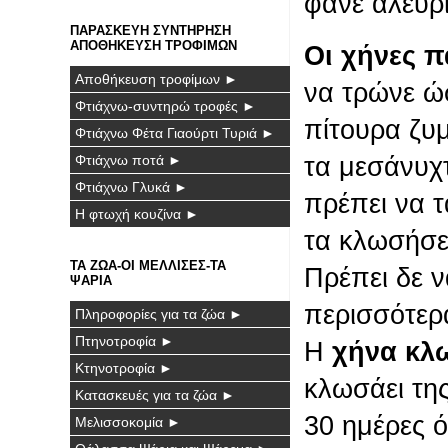
φάνε αλεύρι
ΠΑΡΑΣΚΕΥΗ ΣΥΝΤΗΡΗΣΗ
ΑΠΟΘΗΚΕΥΣΗ ΤΡΟΦΙΜΩΝ
Οι χήνες 
Αποθήκευση τροφίμων ►
να τρώνε ώ
Φτιάχνω-συντηρώ τροφές ►
πίτουρα ζυ
Φτιάχνω Φέτα Γιαούρτι Τυριά ►
Φτιάχνω ποτά ►
τα μεσάνυχτ
Φτιάχνω Γλυκά ►
πρέπει να 
Η φτωχή κουζίνα ►
τα κλωσήσει
ΤΑ ΖΩΑ-ΟΙ ΜΕΛΛΙΣΕΣ-ΤΑ
Πρέπει δε ν
ΨΑΡΙΑ
περισσότερ
Πληροφορίες για τα ζώα ►
Πτηνοτροφία ►
Η
χήνα κλ
Κτηνοτροφία ►
κλωσάει τη
Κατασκευές για τα ζώα ►
30 ημέρες 
Μελισσοκομία ►