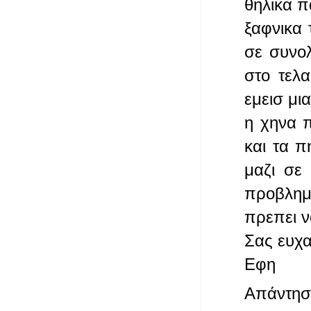
θηλικα π
ξαφνικα 
σε συνο
στο τελα
εμεισ μι
η χηνα 
και τα π
μαζι σε
προβλημα
πρεπει 
Σας ευχ
Εφη
Απάντησ