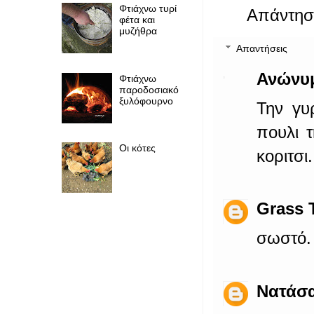
Φτιάχνω τυρί
Απάντησ
φέτα και
μυζήθρα
Απαντήσεις
Ανώνυ
Φτιάχνω
παροδοσιακό
ξυλόφουρνο
Την γυ
πουλι τ
Οι κότες
κοριτσι.
Grass 
σωστό.
Νατάσ