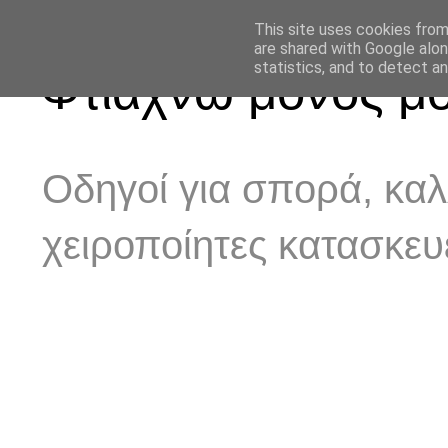
This site uses cookies from
are shared with Google alon
statistics, and to detect a
Φτιάχνω μόνος μ
Οδηγοί για σπορά, καλ
χειροποίητες κατασκευ