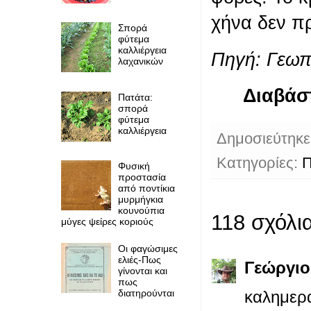
χήνα δεν πρ
Σπορά
φύτεμα
καλλιέργεια
Πηγή:
Γεωπ
λαχανικών
Διαβάσ
Πατάτα:
σπορά
φύτεμα
καλλιέργεια
Δημοσιεύτηκ
Κατηγορίες:
Φυσική
προστασία
από ποντίκια
μυρμήγκια
κουνούπια
118 σχόλια
μύγες ψείρες κοριούς
Οι φαγώσιμες
ελιές-Πως
Γεώργιο
γίνονται και
πως
διατηρούνται
καλημερα