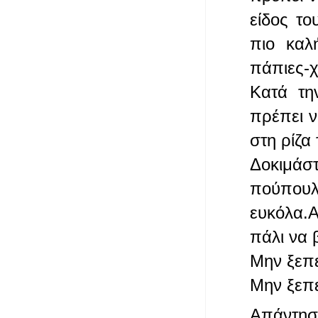
είδος το
πιο καλ
πάπιες-χ
Κατά τη
πρέπει ν
στη ρίζα
Δοκιμάσ
πούπουλα
ευκόλα.Α
πάλι να 
Μην ξεπε
Μην ξεπε
Απάντησ