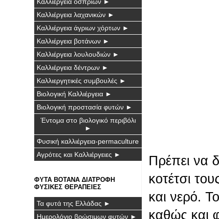
Καλλιέργεια οσπρίων ►
Καλλιέργεια λαχανικών ►
Καλλιέργεια άγριων χόρτων ►
Καλλιέργεια βοτάνων ►
Καλλιέργεια λουλουδιών ►
Καλλιέργεια δέντρων ►
Καλλιεργητικές συμβουλές ►
Βιολογική Καλλιέργεια ►
Βιολογική προστασία φυτών ►
Έντομα στο βιολογικό περιβόλι
►
Φυσική καλλιέργεια-permaculture
Αγρότες και Καλλιέργειες ►
Πρέπει να δ
κοτέτσι του
ΦΥΤΑ ΒΟΤΑΝΑ ΔΙΑΤΡΟΦΗ
ΦΥΣΙΚΕΣ ΘΕΡΑΠΕΙΕΣ
και νερό. Τ
Τα φυτά της Ελλάδας ►
καθώς και 
Ημερολόγιο βρώσιμων φυτών ►