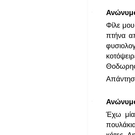
Ανώνυμ
Φίλε μου
πτήνα απ
φυσιολο
κοτόψειρ
Θοδωρη
Απάντησ
Ανώνυμ
Έχω μία
πουλάκια
κότες. Δ