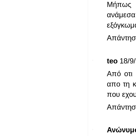
Μήπως έ
ανάμεσα 
εξόγκωμα
Απάντησ
teo
18/9/
Από οτι 
απο τη κ
που εχου
Απάντησ
Ανώνυμ