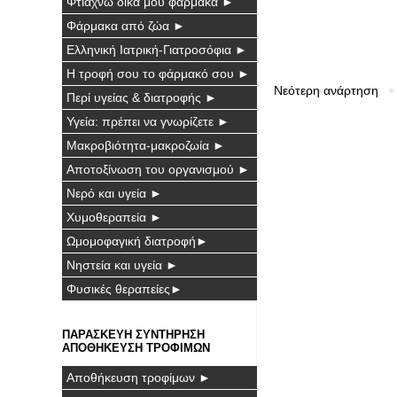
Φτιάχνω δικά μου φάρμακα ►
Φάρμακα από ζώα ►
Ελληνική Ιατρική-Γιατροσόφια ►
Η τροφή σου το φάρμακό σου ►
Νεότερη ανάρτηση
Περί υγείας & διατροφής ►
Υγεία: πρέπει να γνωρίζετε ►
Μακροβιότητα-μακροζωία ►
Αποτοξίνωση του οργανισμού ►
Νερό και υγεία ►
Χυμοθεραπεία ►
Ωμομοφαγική διατροφή►
Νηστεία και υγεία ►
Φυσικές θεραπείες►
ΠΑΡΑΣΚΕΥΗ ΣΥΝΤΗΡΗΣΗ
ΑΠΟΘΗΚΕΥΣΗ ΤΡΟΦΙΜΩΝ
Αποθήκευση τροφίμων ►