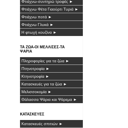
Φτιάχνω-συντηρώ τροφές ►
Φτιάχνω Φέτα Γιαούρτι Τυριά ►
Φτιάχνω ποτά ►
Φτιάχνω Γλυκά ►
Η φτωχή κουζίνα ►
ΤΑ ΖΩΑ-ΟΙ ΜΕΛΛΙΣΕΣ-ΤΑ
ΨΑΡΙΑ
Πληροφορίες για τα ζώα ►
Πτηνοτροφία ►
Κτηνοτροφία ►
Κατασκευές για τα ζώα ►
Μελισσοκομία ►
Θάλασσα Ψάρια και Ψάρεμα ►
ΚΑΤΑΣΚΕΥΕΣ
Κατασκευές σπιτιών ►