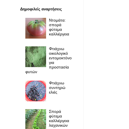
Δημοφιλείς αναρτήσεις
Ντομάτα:
σπορά
φύτεμα
καλλιέργεια
Φτιάχνω
οικολογικό
εντομοκτόνο
για
προστασία
φυτών
Φτιάχνω
συντηρώ
ελιές
Σπορά
φύτεμα
καλλιέργεια
λαχανικών