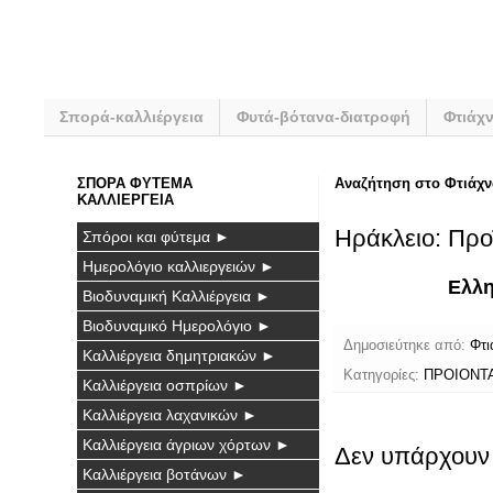
Σπορά-καλλιέργεια
Φυτά-βότανα-διατροφή
Φτιάχ
ΣΠΟΡΑ ΦΥΤΕΜΑ
Αναζήτηση στο Φτιάχν
ΚΑΛΛΙΕΡΓΕΙΑ
Ηράκλειο: Πρ
Σπόροι και φύτεμα ►
Ημερολόγιο καλλιεργειών ►
Ελλη
Βιοδυναμική Καλλιέργεια ►
Βιοδυναμικό Ημερολόγιο ►
Δημοσιεύτηκε από:
Φτι
Καλλιέργεια δημητριακών ►
Κατηγορίες:
ΠΡΟΙΟΝΤ
Καλλιέργεια οσπρίων ►
Καλλιέργεια λαχανικών ►
Καλλιέργεια άγριων χόρτων ►
Δεν υπάρχουν 
Καλλιέργεια βοτάνων ►