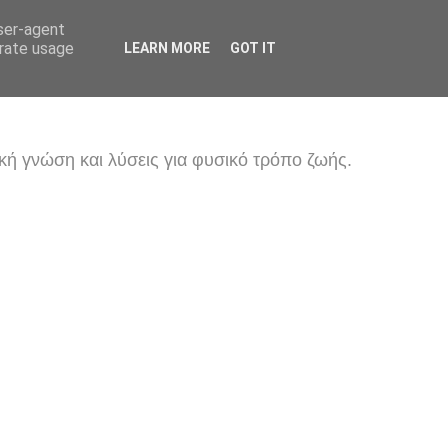
user-agent
erate usage
LEARN MORE
GOT IT
κή γνώση και λύσεις για φυσικό τρόπο ζωής.