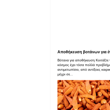
Αποθήκευση βοτάνων για έ
Βότανα για αποθήκευση Κοιτάξτε 
κόσμος έχει τόσα πολλά προβλήμ
αντιμετωπίσει, από αντίξοες καιρι
μέχρι σε...