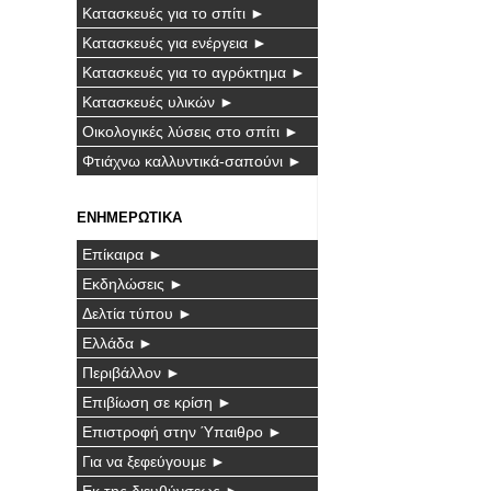
Κατασκευές για το σπίτι ►
Κατασκευές για ενέργεια ►
Κατασκευές για το αγρόκτημα ►
Κατασκευές υλικών ►
Οικολογικές λύσεις στο σπίτι ►
Φτιάχνω καλλυντικά-σαπούνι ►
ΕΝΗΜΕΡΩΤΙΚΑ
Επίκαιρα ►
Εκδηλώσεις ►
Δελτία τύπου ►
Ελλάδα ►
Περιβάλλον ►
Επιβίωση σε κρίση ►
Επιστροφή στην Ύπαιθρο ►
Για να ξεφεύγουμε ►
Εκ της διευθύνσεως ►