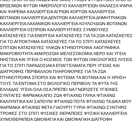
ΒΡΩΣΙΜΩΝ ΦΥΤΩΝ
ΗΜΕΡΟΛΟΓΙΟ ΚΑΛΛΙΕΡΓΕΙΩΝ
ΘΑΛΑΣΣΑ ΨΑΡΙΑ
ΚΑΙ ΨΑΡΕΜΑ
ΚΑΛΛΙΕΡΓΕΙΑ ΑΓΡΙΩΝ ΧΟΡΤΩΝ
ΚΑΛΛΙΕΡΓΕΙΑ
ΒΟΤΑΝΩΝ
ΚΑΛΛΙΕΡΓΕΙΑ ΔΕΝΤΡΩΝ
ΚΑΛΛΙΕΡΓΕΙΑ ΔΗΜΗΤΡΙΑΚΩΝ
ΚΑΛΛΙΕΡΓΕΙΑ ΛΑΧΑΝΙΚΩΝ
ΚΑΛΛΙΕΡΓΕΙΑ ΛΟΥΛΟΥΔΙΩΝ-ΒΟΤΑΝΩΝ
ΚΑΛΛΙΕΡΓΕΙΑ ΟΣΠΡΙΩΝ
ΚΑΛΛΙΕΡΓΗΤΙΚΕΣ ΣΥΜΒΟΥΛΕΣ
ΚΑΤΑΣΚΕΥΕΣ ΓΙΑ ΕΝΕΡΓΕΙΑ
ΚΑΤΑΣΚΕΥΕΣ ΓΙΑ ΤΑ ΖΩΑ
ΚΑΤΑΣΚΕΥΕΣ
ΓΙΑ ΤΟ ΑΓΡΟΚΤΗΜΑ
ΚΑΤΑΣΚΕΥΕΣ ΓΙΑ ΤΟ ΣΠΙΤΙ
ΚΑΤΑΣΚΕΥΕΣ
ΣΠΙΤΙΩΝ
ΚΑΤΑΣΚΕΥΕΣ ΥΛΙΚΩΝ
ΚΤΗΝΟΤΡΟΦΙΑ
ΛΑΟΓΡΑΦΙΚΑ
ΜΑΚΡΟΒΙΟΤΗΤΑ-ΜΑΚΡΟΖΩΙΑ
ΜΕΛΙΣΣΟΚΟΜΙΑ
ΝΕΡΟ ΚΑΙ ΥΓΕΙΑ
ΝΗΣΤΕΙΑ ΚΑΙ ΥΓΕΙΑ
Ο ΚΟΣΜΟΣ ΤΩΝ ΦΥΤΩΝ
ΟΙΚΟΛΟΓΙΚΕΣ ΛΥΣΕΙΣ
ΓΙΑ ΤΟ ΣΠΙΤΙ
ΠΑΡΑΔΟΣΙΑΚΑ ΕΠΑΓΓΕΛΜΑΤΑ
ΠΕΡΙ ΥΓΕΙΑΣ ΚΑΙ
ΔΙΑΤΡΟΦΗΣ
ΠΕΡΙΒΑΛΛΟΝ
ΠΛΗΡΟΦΟΡΙΕΣ ΓΙΑ ΤΑ ΖΩΑ
ΠΤΗΝΟΤΡΟΦΙΑ
ΣΠΟΡΟΙ ΚΑΙ ΦΥΤΕΜΑ
ΤΑ ΒΟΤΑΝΑ ΚΑΙ Η ΧΡΗΣΗ
ΤΟΥΣ
ΤΑ ΕΝΤΟΜΑ ΣΤΟ ΒΙΟΛΟΓΙΚΟ ΠΕΡΙΒΟΛΙ
ΤΑ ΦΥΤΑ ΤΗΣ
ΕΛΛΑΔΑΣ
ΥΓΕΙΑ-ΟΛΑ ΟΣΑ ΠΡΕΠΕΙ ΝΑ ΓΝΩΡΙΖΕΤΕ
ΥΓΙΕΙΝΕΣ
ΣΥΝΤΑΓΕΣ
ΦΑΡΜΑΚΑ ΑΠΟ ΖΩΑ
ΦΤΙΑΧΝΩ ΓΛΥΚΑ
ΦΤΙΑΧΝΩ
ΚΑΛΛΥΝΤΙΚΑ ΚΑΙ ΣΑΠΟΥΝΙ
ΦΤΙΑΧΝΩ ΠΟΤΑ
ΦΤΙΑΧΝΩ ΤΑ ΔΙΚΑ ΜΟΥ
ΦΑΡΜΑΚΑ
ΦΤΙΑΧΝΩ ΦΕΤΑ ΓΙΑΟΥΡΤΙ ΤΥΡΙΑ
ΦΤΙΑΧΝΩ-ΣΥΝΤΗΡΩ
ΤΡΟΦΕΣ ΣΤΟ ΣΠΙΤΙ
ΦΥΣΙΚΕΣ ΘΕΡΑΠΕΙΕΣ
ΦΥΣΙΚΗ ΚΑΛΛΙΕΡΓΕΙΑ
ΧΥΜΟΘΕΡΑΠΕΙΑ
ΩΜΟΦΑΓΙΑ ΚΑΙ ΩΜΟΦΑΓΙΚΗ ΔΙΑΤΡΟΦΗ