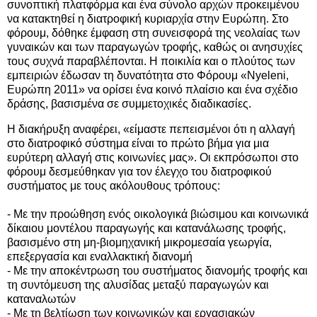
συνοπτική πλατφόρμα και ένα σύνολο αρχών προκειμένου
να κατακτηθεί η διατροφική κυριαρχία στην Ευρώπη. Στο
φόρουμ, δόθηκε έμφαση στη συνεισφορά της νεολαίας των
γυναικών και των παραγωγών τροφής, καθώς οι ανησυχίες
τους συχνά παραβλέπονται. Η ποικιλία και ο πλούτος των
εμπειριών έδωσαν τη δυνατότητα στο Φόρουμ «Nyeleni,
Ευρώπη 2011» να ορίσει ένα κοινό πλαίσιο και ένα σχέδιο
δράσης, βασισμένα σε συμμετοχικές διαδικασίες.
Η διακήρυξη αναφέρει, «είμαστε πεπεισμένοι ότι η αλλαγή
στο διατροφικό σύστημα είναι το πρώτο βήμα για μια
ευρύτερη αλλαγή στις κοινωνίες μας». Οι εκπρόσωποι στο
φόρουμ δεσμεύθηκαν για τον έλεγχο του διατροφικού
συστήματος με τους ακόλουθους τρόπους:
- Με την προώθηση ενός οικολογικά βιώσιμου και κοινωνικά
δίκαιου μοντέλου παραγωγής και κατανάλωσης τροφής,
βασισμένο στη μη-βιομηχανική μικρομεσαία γεωργία,
επεξεργασία και εναλλακτική διανομή
- Με την αποκέντρωση του συστήματος διανομής τροφής και
τη συντόμευση της αλυσίδας μεταξύ παραγωγών και
καταναλωτών
- Με τη βελτίωση των κοινωνικών και εργασιακών