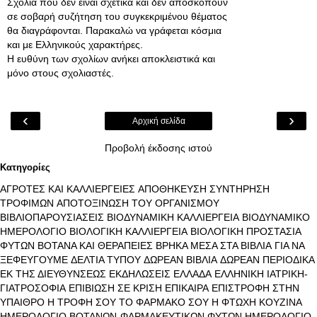
Σχόλια που δεν είναι σχετικά και δεν αποσκοπούν
σε σοβαρή συζήτηση του συγκεκριμένου θέματος
θα διαγράφονται. Παρακαλώ να γράφεται κόσμια
και με Ελληνικούς χαρακτήρες.
Η ευθύνη των σχολίων ανήκει αποκλειστικά και
μόνο στους σχολιαστές.
‹
›
Αρχική σελίδα
Προβολή έκδοσης ιστού
Κατηγορίες
ΑΓΡΟΤΕΣ ΚΑΙ ΚΑΛΛΙΕΡΓΕΙΕΣ
ΑΠΟΘΗΚΕΥΣΗ ΣΥΝΤΗΡΗΣΗ
ΤΡΟΦΙΜΩΝ
ΑΠΟΤΟΞΙΝΩΣΗ ΤΟΥ ΟΡΓΑΝΙΣΜΟΥ
ΒΙΒΛΙΟΠΑΡΟΥΣΙΑΣΕΙΣ
ΒΙΟΔΥΝΑΜΙΚΗ ΚΑΛΛΙΕΡΓΕΙΑ
ΒΙΟΔΥΝΑΜΙΚΟ
ΗΜΕΡΟΛΟΓΙΟ
ΒΙΟΛΟΓΙΚΗ ΚΑΛΛΙΕΡΓΕΙΑ
ΒΙΟΛΟΓΙΚΗ ΠΡΟΣΤΑΣΙΑ
ΦΥΤΩΝ
ΒΟΤΑΝΑ ΚΑΙ ΘΕΡΑΠΕΙΕΣ
ΒΡΗΚΑ ΜΕΣΑ ΣΤΑ ΒΙΒΛΙΑ
ΓΙΑ ΝΑ
ΞΕΦΕΥΓΟΥΜΕ
ΔΕΛΤΙΑ ΤΥΠΟΥ
ΔΩΡΕΑΝ ΒΙΒΛΙΑ
ΔΩΡΕΑΝ ΠΕΡΙΟΔΙΚΑ
ΕΚ ΤΗΣ ΔΙΕΥΘΥΝΣΕΩΣ
ΕΚΔΗΛΩΣΕΙΣ
ΕΛΛΑΔΑ
ΕΛΛΗΝΙΚΗ ΙΑΤΡΙΚΗ-
ΓΙΑΤΡΟΣΟΦΙΑ
ΕΠΙΒΙΩΣΗ ΣΕ ΚΡΙΣΗ
ΕΠΙΚΑΙΡΑ
ΕΠΙΣΤΡΟΦΗ ΣΤΗΝ
ΥΠΑΙΘΡΟ
Η ΤΡΟΦΗ ΣΟΥ ΤΟ ΦΑΡΜΑΚΟ ΣΟΥ
Η ΦΤΩΧΗ ΚΟΥΖΙΝΑ
ΗΜΕΡΟΛΟΓΙΟ ΒΟΤΑΝΩΝ-ΦΑΡΜΑΚΕΥΤΙΚΩΝ ΦΥΤΩΝ
ΗΜΕΡΟΛΟΓΙΟ