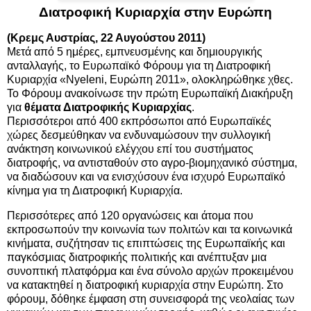
Διατροφική Κυριαρχία στην Ευρώπη
(Κρεμς Αυστρίας, 22 Αυγούστου 2011)
Μετά από 5 ημέρες, εμπνευσμένης και δημιουργικής
ανταλλαγής, το Ευρωπαϊκό Φόρουμ για τη Διατροφική
Κυριαρχία «Νyeleni, Ευρώπη 2011», ολοκληρώθηκε χθες.
Το Φόρουμ ανακοίνωσε την πρώτη Ευρωπαϊκή Διακήρυξη
για
θέματα Διατροφικής Κυριαρχίας
.
Περισσότεροι από 400 εκπρόσωποι από Ευρωπαϊκές
χώρες δεσμεύθηκαν να ενδυναμώσουν την συλλογική
ανάκτηση κοινωνικού ελέγχου επί του συστήματος
διατροφής, να αντισταθούν στο αγρο-βιομηχανικό σύστημα,
να διαδώσουν και να ενισχύσουν ένα ισχυρό Ευρωπαϊκό
κίνημα για τη Διατροφική Κυριαρχία.
Περισσότερες από 120 οργανώσεις και άτομα που
εκπροσωπούν την κοινωνία των πολιτών και τα κοινωνικά
κινήματα, συζήτησαν τις επιπτώσεις της Ευρωπαϊκής και
παγκόσμιας διατροφικής πολιτικής και ανέπτυξαν μια
συνοπτική πλατφόρμα και ένα σύνολο αρχών προκειμένου
να κατακτηθεί η διατροφική κυριαρχία στην Ευρώπη. Στο
φόρουμ, δόθηκε έμφαση στη συνεισφορά της νεολαίας των