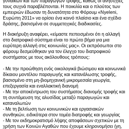
γυναικών και των παραγωγών τροφής, καθώς οι ανησυχίες
τους συχνά παραβλέπονται. Η ποικιλία και ο πλούτος των
εμπειριών έδωσαν τη δυνατότητα στο Φόρουμ «Nyeleni,
Ευρώπη 2011» να ορίσει ένα κοινό πλαίσιο και ένα σχέδιο
δράσης, βασισμένα σε συμμετοχικές διαδικασίες.
Η διακήρυξη αναφέρει, «είμαστε πεπεισμένοι ότι η αλλαγή
στο διατροφικό σύστημα είναι το πρώτο βήμα για μια
ευρύτερη αλλαγή στις κοινωνίες μας». Οι εκπρόσωποι στο
φόρουμ δεσμεύθηκαν για τον έλεγχο του διατροφικού
συστήματος με τους ακόλουθους τρόπους:
- Με την προώθηση ενός οικολογικά βιώσιμου και κοινωνικά
δίκαιου μοντέλου παραγωγής και κατανάλωσης τροφής,
βασισμένο στη μη-βιομηχανική μικρομεσαία γεωργία,
επεξεργασία και εναλλακτική διανομή
- Με την αποκέντρωση του συστήματος διανομής τροφής και
τη συντόμευση της αλυσίδας μεταξύ παραγωγών και
καταναλωτών
- Με τη βελτίωση των κοινωνικών και εργασιακών
συνθηκών, ειδικότερα στον τομέα διατροφής και γεωργίας
- Με τον εκδημοκρατισμό λήψης αποφάσεων σχετικών με τη
χρήση των Κοινών Αγαθών που έχουμε κληρονομήσει (γη,