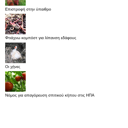
Επιστροφή στην ύπαιθρο
Φτιάχνω κομπόστ για λίπανση εδάφους
Οι χήνες
Νόμος για απαγόρευση σπιτικού κήπου στις ΗΠΑ