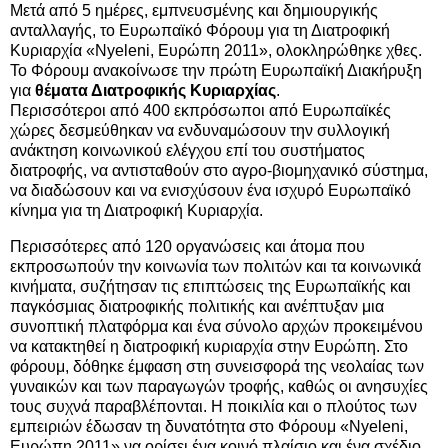
Μετά από 5 ημέρες, εμπνευσμένης και δημιουργικής
ανταλλαγής, το Ευρωπαϊκό Φόρουμ για τη Διατροφική
Κυριαρχία «Νyeleni, Ευρώπη 2011», ολοκληρώθηκε χθες.
Το Φόρουμ ανακοίνωσε την πρώτη Ευρωπαϊκή Διακήρυξη
για
θέματα Διατροφικής Κυριαρχίας
.
Περισσότεροι από 400 εκπρόσωποι από Ευρωπαϊκές
χώρες δεσμεύθηκαν να ενδυναμώσουν την συλλογική
ανάκτηση κοινωνικού ελέγχου επί του συστήματος
διατροφής, να αντισταθούν στο αγρο-βιομηχανικό σύστημα,
να διαδώσουν και να ενισχύσουν ένα ισχυρό Ευρωπαϊκό
κίνημα για τη Διατροφική Κυριαρχία.
Περισσότερες από 120 οργανώσεις και άτομα που
εκπροσωπούν την κοινωνία των πολιτών και τα κοινωνικά
κινήματα, συζήτησαν τις επιπτώσεις της Ευρωπαϊκής και
παγκόσμιας διατροφικής πολιτικής και ανέπτυξαν μια
συνοπτική πλατφόρμα και ένα σύνολο αρχών προκειμένου
να κατακτηθεί η διατροφική κυριαρχία στην Ευρώπη. Στο
φόρουμ, δόθηκε έμφαση στη συνεισφορά της νεολαίας των
γυναικών και των παραγωγών τροφής, καθώς οι ανησυχίες
τους συχνά παραβλέπονται. Η ποικιλία και ο πλούτος των
εμπειριών έδωσαν τη δυνατότητα στο Φόρουμ «Nyeleni,
Ευρώπη 2011» να ορίσει ένα κοινό πλαίσιο και ένα σχέδιο