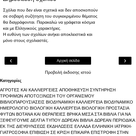
Σχόλια που δεν είναι σχετικά και δεν αποσκοπούν
σε σοβαρή συζήτηση του συγκεκριμένου θέματος
θα διαγράφονται. Παρακαλώ να γράφεται κόσμια
και με Ελληνικούς χαρακτήρες.
Η ευθύνη των σχολίων ανήκει αποκλειστικά και
μόνο στους σχολιαστές.
‹
›
Αρχική σελίδα
Προβολή έκδοσης ιστού
Κατηγορίες
ΑΓΡΟΤΕΣ ΚΑΙ ΚΑΛΛΙΕΡΓΕΙΕΣ
ΑΠΟΘΗΚΕΥΣΗ ΣΥΝΤΗΡΗΣΗ
ΤΡΟΦΙΜΩΝ
ΑΠΟΤΟΞΙΝΩΣΗ ΤΟΥ ΟΡΓΑΝΙΣΜΟΥ
ΒΙΒΛΙΟΠΑΡΟΥΣΙΑΣΕΙΣ
ΒΙΟΔΥΝΑΜΙΚΗ ΚΑΛΛΙΕΡΓΕΙΑ
ΒΙΟΔΥΝΑΜΙΚΟ
ΗΜΕΡΟΛΟΓΙΟ
ΒΙΟΛΟΓΙΚΗ ΚΑΛΛΙΕΡΓΕΙΑ
ΒΙΟΛΟΓΙΚΗ ΠΡΟΣΤΑΣΙΑ
ΦΥΤΩΝ
ΒΟΤΑΝΑ ΚΑΙ ΘΕΡΑΠΕΙΕΣ
ΒΡΗΚΑ ΜΕΣΑ ΣΤΑ ΒΙΒΛΙΑ
ΓΙΑ ΝΑ
ΞΕΦΕΥΓΟΥΜΕ
ΔΕΛΤΙΑ ΤΥΠΟΥ
ΔΩΡΕΑΝ ΒΙΒΛΙΑ
ΔΩΡΕΑΝ ΠΕΡΙΟΔΙΚΑ
ΕΚ ΤΗΣ ΔΙΕΥΘΥΝΣΕΩΣ
ΕΚΔΗΛΩΣΕΙΣ
ΕΛΛΑΔΑ
ΕΛΛΗΝΙΚΗ ΙΑΤΡΙΚΗ-
ΓΙΑΤΡΟΣΟΦΙΑ
ΕΠΙΒΙΩΣΗ ΣΕ ΚΡΙΣΗ
ΕΠΙΚΑΙΡΑ
ΕΠΙΣΤΡΟΦΗ ΣΤΗΝ