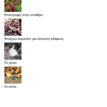
Επιστροφή στην ύπαιθρο
Φτιάχνω κομπόστ για λίπανση εδάφους
Οι χήνες
Οι κότες