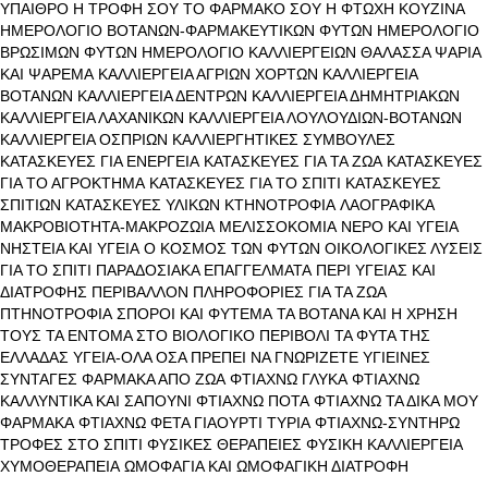
ΥΠΑΙΘΡΟ
Η ΤΡΟΦΗ ΣΟΥ ΤΟ ΦΑΡΜΑΚΟ ΣΟΥ
Η ΦΤΩΧΗ ΚΟΥΖΙΝΑ
ΗΜΕΡΟΛΟΓΙΟ ΒΟΤΑΝΩΝ-ΦΑΡΜΑΚΕΥΤΙΚΩΝ ΦΥΤΩΝ
ΗΜΕΡΟΛΟΓΙΟ
ΒΡΩΣΙΜΩΝ ΦΥΤΩΝ
ΗΜΕΡΟΛΟΓΙΟ ΚΑΛΛΙΕΡΓΕΙΩΝ
ΘΑΛΑΣΣΑ ΨΑΡΙΑ
ΚΑΙ ΨΑΡΕΜΑ
ΚΑΛΛΙΕΡΓΕΙΑ ΑΓΡΙΩΝ ΧΟΡΤΩΝ
ΚΑΛΛΙΕΡΓΕΙΑ
ΒΟΤΑΝΩΝ
ΚΑΛΛΙΕΡΓΕΙΑ ΔΕΝΤΡΩΝ
ΚΑΛΛΙΕΡΓΕΙΑ ΔΗΜΗΤΡΙΑΚΩΝ
ΚΑΛΛΙΕΡΓΕΙΑ ΛΑΧΑΝΙΚΩΝ
ΚΑΛΛΙΕΡΓΕΙΑ ΛΟΥΛΟΥΔΙΩΝ-ΒΟΤΑΝΩΝ
ΚΑΛΛΙΕΡΓΕΙΑ ΟΣΠΡΙΩΝ
ΚΑΛΛΙΕΡΓΗΤΙΚΕΣ ΣΥΜΒΟΥΛΕΣ
ΚΑΤΑΣΚΕΥΕΣ ΓΙΑ ΕΝΕΡΓΕΙΑ
ΚΑΤΑΣΚΕΥΕΣ ΓΙΑ ΤΑ ΖΩΑ
ΚΑΤΑΣΚΕΥΕΣ
ΓΙΑ ΤΟ ΑΓΡΟΚΤΗΜΑ
ΚΑΤΑΣΚΕΥΕΣ ΓΙΑ ΤΟ ΣΠΙΤΙ
ΚΑΤΑΣΚΕΥΕΣ
ΣΠΙΤΙΩΝ
ΚΑΤΑΣΚΕΥΕΣ ΥΛΙΚΩΝ
ΚΤΗΝΟΤΡΟΦΙΑ
ΛΑΟΓΡΑΦΙΚΑ
ΜΑΚΡΟΒΙΟΤΗΤΑ-ΜΑΚΡΟΖΩΙΑ
ΜΕΛΙΣΣΟΚΟΜΙΑ
ΝΕΡΟ ΚΑΙ ΥΓΕΙΑ
ΝΗΣΤΕΙΑ ΚΑΙ ΥΓΕΙΑ
Ο ΚΟΣΜΟΣ ΤΩΝ ΦΥΤΩΝ
ΟΙΚΟΛΟΓΙΚΕΣ ΛΥΣΕΙΣ
ΓΙΑ ΤΟ ΣΠΙΤΙ
ΠΑΡΑΔΟΣΙΑΚΑ ΕΠΑΓΓΕΛΜΑΤΑ
ΠΕΡΙ ΥΓΕΙΑΣ ΚΑΙ
ΔΙΑΤΡΟΦΗΣ
ΠΕΡΙΒΑΛΛΟΝ
ΠΛΗΡΟΦΟΡΙΕΣ ΓΙΑ ΤΑ ΖΩΑ
ΠΤΗΝΟΤΡΟΦΙΑ
ΣΠΟΡΟΙ ΚΑΙ ΦΥΤΕΜΑ
ΤΑ ΒΟΤΑΝΑ ΚΑΙ Η ΧΡΗΣΗ
ΤΟΥΣ
ΤΑ ΕΝΤΟΜΑ ΣΤΟ ΒΙΟΛΟΓΙΚΟ ΠΕΡΙΒΟΛΙ
ΤΑ ΦΥΤΑ ΤΗΣ
ΕΛΛΑΔΑΣ
ΥΓΕΙΑ-ΟΛΑ ΟΣΑ ΠΡΕΠΕΙ ΝΑ ΓΝΩΡΙΖΕΤΕ
ΥΓΙΕΙΝΕΣ
ΣΥΝΤΑΓΕΣ
ΦΑΡΜΑΚΑ ΑΠΟ ΖΩΑ
ΦΤΙΑΧΝΩ ΓΛΥΚΑ
ΦΤΙΑΧΝΩ
ΚΑΛΛΥΝΤΙΚΑ ΚΑΙ ΣΑΠΟΥΝΙ
ΦΤΙΑΧΝΩ ΠΟΤΑ
ΦΤΙΑΧΝΩ ΤΑ ΔΙΚΑ ΜΟΥ
ΦΑΡΜΑΚΑ
ΦΤΙΑΧΝΩ ΦΕΤΑ ΓΙΑΟΥΡΤΙ ΤΥΡΙΑ
ΦΤΙΑΧΝΩ-ΣΥΝΤΗΡΩ
ΤΡΟΦΕΣ ΣΤΟ ΣΠΙΤΙ
ΦΥΣΙΚΕΣ ΘΕΡΑΠΕΙΕΣ
ΦΥΣΙΚΗ ΚΑΛΛΙΕΡΓΕΙΑ
ΧΥΜΟΘΕΡΑΠΕΙΑ
ΩΜΟΦΑΓΙΑ ΚΑΙ ΩΜΟΦΑΓΙΚΗ ΔΙΑΤΡΟΦΗ