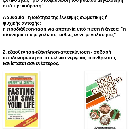
ζωτικότητας "μια αποχαύνωση του μυαλού μεγαλύτερη
από την κούραση".
Αδυναμία - η ιδιότητα της έλλειψης σωματικής ή
ψυχικής αντοχής:
η προδιάθεση-τάση για αποτυχία υπό πίεση ή άγχος: "η
αδυναμία του μεγάλωσε, καθώς έγινε μεγαλύτερος"
2. εξασθένηση-εξάντληση-αποχαύνωση - σοβαρή
αποδυνάμωση και απώλεια ενέργειας, ο άνθρωπος
καθίσταται ασθενέστερος.