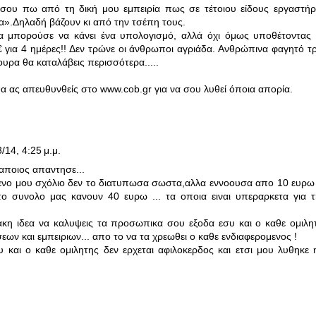
 σου πω από τη δική μου εμπειρία πως σε τέτοιου είδους εργαστήρι
α».Δηλαδή βάζουν κι από την τσέπη τους.
α μπορούσε να κάνει ένα υπολογισμό, αλλά όχι όμως υποθέτοντας 
€ για 4 ημέρες!! Δεν τρώνε οι άνθρωποι αγριάδα. Ανθρώπινα φαγητό τ
γουρα θα καταλάβεις περισσότερα.....
α ας απευθυνθείς στο www.cob.gr για να σου λυθεί όποια απορία.
/14, 4:25 μ.μ.
αποιος απαντησε...
νο μου σχόλιο δεν το διατυπωσα σωστα,αλλα εννοουσα απο 10 ευρω τ
ο συνολο μας κανουν 40 ευρω ... τα οποια ειναι υπεραρκετα για 
ακη ιδεα να καλυψεις τα προσωπικα σου εξοδα εσυ και ο καθε ομιλη
ων και εμπειριων... απο το να τα χρεωθει ο καθε ενδιαφερομενος !
υ και ο καθε ομιλητης δεν ερχεται αφιλοκερδος και ετσι μου λυθηκε