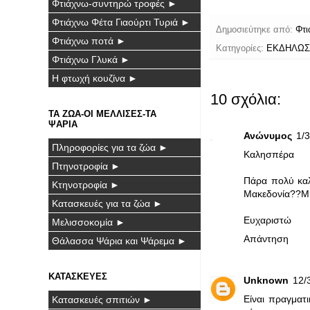
Φτιάχνω-συντηρώ τροφές ►
Φτιάχνω Φέτα Γιαούρτι Τυριά ►
Δημοσιεύτηκε από:
Φτι
Φτιάχνω ποτά ►
Κατηγορίες:
ΕΚΔΗΛΩΣ
Φτιάχνω Γλυκά ►
Η φτωχή κουζίνα ►
10 σχόλια:
ΤΑ ΖΩΑ-ΟΙ ΜΕΛΛΙΣΕΣ-ΤΑ
ΨΑΡΙΑ
Ανώνυμος
1/3
Πληροφορίες για τα ζώα ►
Καλησπέρα
Πτηνοτροφία ►
Πάρα πολύ καλ
Κτηνοτροφία ►
Μακεδονία??Μή
Κατασκευές για τα ζώα ►
Ευχαριστώ
Μελισσοκομία ►
Απάντηση
Θάλασσα Ψάρια και Ψάρεμα ►
ΚΑΤΑΣΚΕΥΕΣ
Unknown
12/3
Είναι πραγματ
Κατασκευές σπιτιών ►