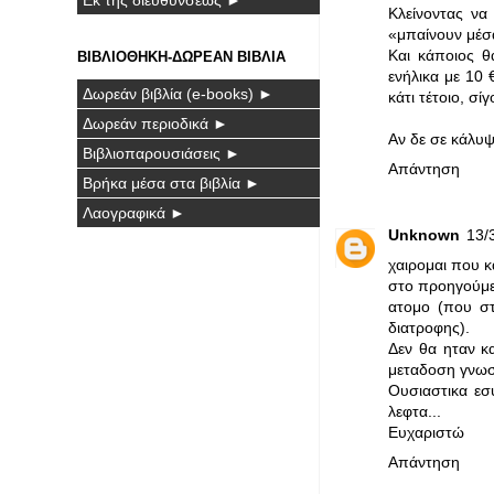
Κλείνοντας να
«μπαίνουν μέσ
Και κάποιος θ
ΒΙΒΛΙΟΘΗΚΗ-ΔΩΡΕΑΝ ΒΙΒΛΙΑ
ενήλικα με 10 
Δωρεάν βιβλία (e-books) ►
κάτι τέτοιο, σί
Δωρεάν περιοδικά ►
Αν δε σε κάλυψ
Βιβλιοπαρουσιάσεις ►
Απάντηση
Βρήκα μέσα στα βιβλία ►
Λαογραφικά ►
Unknown
13/3
χαιρομαι που κ
στο προηγούμε
ατομο (που στ
διατροφης).
Δεν θα ηταν κ
μεταδοση γνωσε
Ουσιαστικα εσ
λεφτα...
Ευχαριστώ
Απάντηση