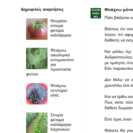
Δημοφιλείς αναρτήσεις
Φτιάχνω μόνο
Πάλι βιάζεσαι
Ντομάτα:
σπορά
Βλέπεις ότι σ
φύτεμα
λόγου ότι αφο
καλλιέργεια
διάθεση να ασ
Φτιάχνω
Και μιλάω όχι
οικολογικό
Ανδρεόπουλος ο
εντομοκτόνο
με ομιλητές όπ
για
Εάν παρακολουθ
προστασία
φυτών
Δεν θέλω να α
χρωστάω ένα 
Φτιάχνω
συντηρώ
ελιές
Και να έρθω κ
Πως είσαι τόσ
διέθετε δωρεάν
Σπορά
Εσύ έχεις έναν
φύτεμα
καλλιέργεια
λαχανικών
Φαίνετε θα γνω