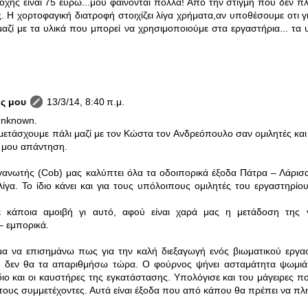
χής είναι 75 ευρώ...μου φαίνονται πολλά! Από την στιγμή που δεν πλ
. Η χορτοφαγική διατροφή στοιχίζει λίγα χρήματα,αν υποθέσουμε οτι γ
 μαζί με τα υλικά που μπορεί να χρησιμοποιούμε στα εργαστήρια... τ
ς μου
13/3/14, 8:40 π.μ.
Unknown.
ετάσχουμε πάλι μαζί με τον Κώστα τον Ανδρεόπουλο σαν ομιλητές και 
 μου απάντηση.
γανωτής (Cob) μας καλύπτει όλα τα οδοιπορικά έξοδα Πάτρα – Λάρισα
λίγα. Το ίδιο κάνει και για τους υπόλοιπους ομιλητές του εργαστηρί
ε κάποια αμοιβή γι αυτό, αφού είναι χαρά μας η μετάδοση της
– εμπορικά.
α να επισημάνω πως για την καλή διεξαγωγή ενός βιωματικού εργασ
α δεν θα τα απαριθμήσω τώρα. Ο φούρνος ψήνει ασταμάτητα ψωμιά, τ
ίδιο και οι καυστήρες της εγκατάστασης. Υπολόγισε και του μάγειρες πο
τους συμμετέχοντες. Αυτά είναι έξοδα που από κάπου θα πρέπει να π