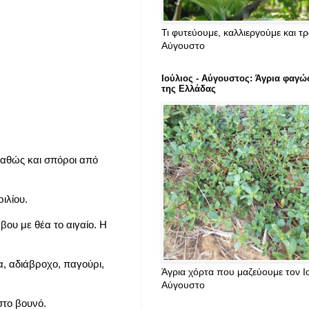
Τι φυτεύουμε, καλλιεργούμε και τ
Αύγουστο
Ιούλιος - Αύγουστος: Άγρια φαγώ
της Ελλάδας
καθώς και σπόροι από
ιλίου.
βου με θέα το αιγαίο. Η
α, αδιάβροχο, παγούρι,
Άγρια χόρτα που μαζεύουμε τον Ιο
Αύγουστο
στο βουνό.