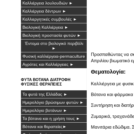
Καλλιέργεια λουλουδιών ►
Καλλιέργεια δέντρων ►
Καλλιεργητικές συμβουλές ►
Βιολογική Καλλιέργεια ►
Βιολογική προστασία φυτών ►
Έντομα στο βιολογικό περιβόλι
►
Προσπαθώντας να σκι
Φυσική καλλιέργεια-permaculture
Απριλίου βιωματικό ε
Αγρότες και Καλλιέργειες ►
Θεματολογία:
ΦΥΤΑ ΒΟΤΑΝΑ ΔΙΑΤΡΟΦΗ
Καλλιέργεια με φυσι
ΦΥΣΙΚΕΣ ΘΕΡΑΠΕΙΕΣ
Τα φυτά της Ελλάδας ►
Βότανα και φάρμακα
Ημερολόγιο βρώσιμων φυτών ►
Συντήρηση και διατή
Ημερολόγιο βοτάνων ►
Ζυμαρικά, τραχανάδ
Τα βότανα και η χρήση τους ►
Βότανα και θεραπείες►
Μανιτάρια εδώδιμα. Σ