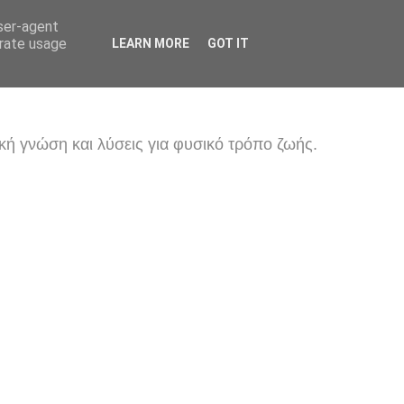
user-agent
erate usage
LEARN MORE
GOT IT
κή γνώση και λύσεις για φυσικό τρόπο ζωής.