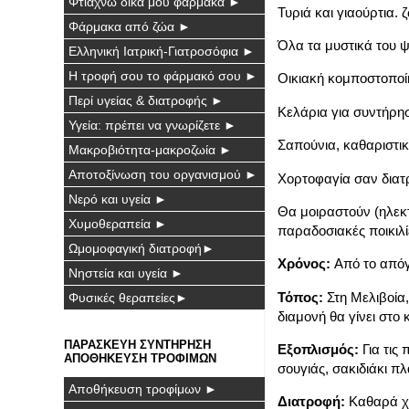
Φτιάχνω δικά μου φάρμακα ►
Τυριά και γιαούρτια. 
Φάρμακα από ζώα ►
Όλα τα μυστικά του 
Ελληνική Ιατρική-Γιατροσόφια ►
Η τροφή σου το φάρμακό σου ►
Οικιακή κομποστοποί
Περί υγείας & διατροφής ►
Κελάρια για συντήρη
Υγεία: πρέπει να γνωρίζετε ►
Σαπούνια, καθαριστικά
Μακροβιότητα-μακροζωία ►
Αποτοξίνωση του οργανισμού ►
Χορτοφαγία σαν διατ
Νερό και υγεία ►
Θα μοιραστούν (ηλεκ
Χυμοθεραπεία ►
παραδοσιακές ποικιλί
Ωμομοφαγική διατροφή►
Χρόνος:
Από το απόγ
Νηστεία και υγεία ►
Τόπος:
Στη Μελιβοία
Φυσικές θεραπείες►
διαμονή θα γίνει στο
ΠΑΡΑΣΚΕΥΗ ΣΥΝΤΗΡΗΣΗ
Εξοπλισμός:
Για τις
ΑΠΟΘΗΚΕΥΣΗ ΤΡΟΦΙΜΩΝ
σουγιάς, σακιδιάκι π
Αποθήκευση τροφίμων ►
Διατροφή:
Καθαρά χο