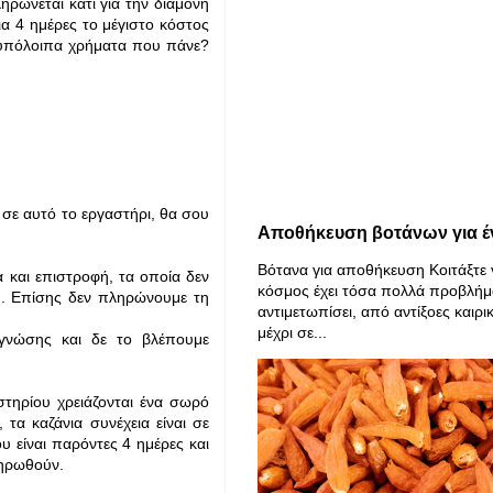
ηρώνεται κατι για την διαμονή
ια 4 ημέρες το μέγιστο κόστος
α υπόλοιπα χρήματα που πάνε?
σε αυτό το εργαστήρι, θα σου
Αποθήκευση βοτάνων για έ
Βότανα για αποθήκευση Κοιτάξτε 
 και επιστροφή, τα οποία δεν
κόσμος έχει τόσα πολλά προβλήμ
ου. Επίσης δεν πληρώνουμε τη
αντιμετωπίσει, από αντίξοες καιρι
μέχρι σε...
 γνώσης και δε το βλέπουμε
τηρίου χρειάζονται ένα σωρό
α καζάνια συνέχεια είναι σε
υ είναι παρόντες 4 ημέρες και
ληρωθούν.