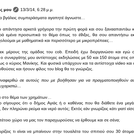
ς μου
13/3/14, 6:28 μ.μ.
 να βγάλεις συμπεράσματα αγαπητέ άγνωστε…
ου απάντησα αρκετά γρήγορα την πρώτη φορά και σου ξανααπαντάω κα
ρά εμένα προσωπικά το θέμα όπως το έθιξες, θα σου απαντήσω εκ
χολούμαι με μαθηματικά και περισσότερο με μικροπρέπειες…
 εκ μέρους της ομάδας του cob. Επειδή έχω διοργανώσει και εγώ
 συνεργάτης μου αντίστοιχες εκδηλώσεις με 50 και 150 άτομα στις οπ
ως ο κύριος Μανίκης. Και φυσικά υπάρχουν και τα αντίστοιχα video κα
ούσες και ήσουν φίλος του blog θα το γνώριζες.
ναφερθώ σε αυτούς που με βοήθησαν για να πραγματοποιηθούν αυτ
ευχαριστώ…
αι στο θέμα των χρημάτων…
ο σίγουρος ότι ο δήμος Αγιάς ή ο καθένας που θα διάθετε ένα μεγ
, δεν πληρώνει ρεύμα και νερό αυτός; Εκτός εάν γνωρίζεις κάτι γιατί εί
 τέτοιο χώρο να μας τον παραχωρούσες να έρθουμε και σε σένα;
ρίζεις τι είναι να μπαίνουν στην τουαλέτα του σπιτιού σου 30 άτομα