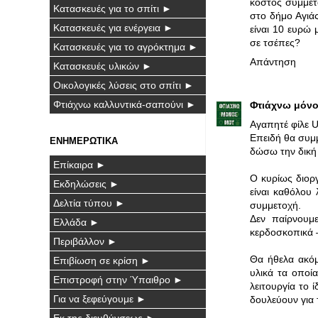
κόστος συμμετο
Κατασκευές για το σπίτι ►
στο δήμο Αγιάς
Κατασκευές για ενέργεια ►
είναι 10 ευρώ
σε τσέπες?
Κατασκευές για το αγρόκτημα ►
Απάντηση
Κατασκευές υλικών ►
Οικολογικές λύσεις στο σπίτι ►
Φτιάχνω καλλυντικά-σαπούνι ►
Φτιάχνω μόνο
Αγαπητέ φίλε 
Επειδή θα συμμ
ΕΝΗΜΕΡΩΤΙΚΑ
δώσω την δική
Επίκαιρα ►
Ο κυρίως διορ
Εκδηλώσεις ►
είναι καθόλου 
Δελτία τύπου ►
συμμετοχή.
Δεν παίρνουμ
Ελλάδα ►
κερδοσκοπικά 
Περιβάλλον ►
Θα ήθελα ακόμ
Επιβίωση σε κρίση ►
υλικά τα οποί
Επιστροφή στην Ύπαιθρο ►
λειτουργία το 
Για να ξεφεύγουμε ►
δουλεύουν για 
Εκ της διευθύνσεως ►