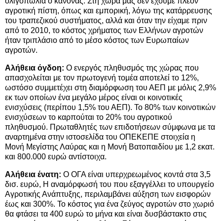
ολιγοπώλια ο κανόνας. Στη χώρα μας δεν έχουμε πλέον
αγροτική πίστη, όπως και εμπορική, λόγω της κατάρρευσης
του τραπεζικού συστήματος, αλλά και όταν την είχαμε πριν
από το 2010, το κόστος χρήματος των Ελλήνων αγροτών
ήταν τριπλάσιο από το μέσο κόστος των Ευρωπαίων
αγροτών.
Αλήθεια όγδοη:
Ο ενεργός πληθυσμός της χώρας που
απασχολείται με τον πρωτογενή τομέα αποτελεί το 12%,
ωστόσο συμμετέχει στη διαμόρφωση του ΑΕΠ με μόλις 2,9%
εκ των οποίων ένα μεγάλο μέρος είναι οι κοινοτικές
ενισχύσεις (περίπου 1,5% του ΑΕΠ). Το 80% των κοινοτικών
ενισχύσεων το καρπούται το 20% του αγροτικού
πληθυσμού. Πρωταθλητές των επιδοτήσεων σύμφωνα με τα
αναρτημένα στην ιστοσελίδα του ΟΠΕΚΕΠΕ στοιχεία η
Μονή Μεγίστης Λαύρας και η Μονή Βατοπαιδίου με 1,2 εκατ.
και 800.000 ευρώ αντίστοιχα.
Αλήθεια ένατη:
Ο ΟΓΑ είναι υπερχρεωμένος κοντά στα 3,5
δισ. ευρώ, Η αναμόρφωσή του που εξαγγέλλει το υπουργείο
Αγροτικής Ανάπτυξης, περιλαμβάνει αύξηση των εισφορών
έως και 300%. Το κόστος για ένα ζεύγος αγροτών στο χωριό
θα φτάσει τα 400 ευρώ το μήνα και είναι δυσβάστακτο στις