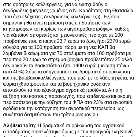
στις αρότραιες καλλιέργειες, για να ενισχυθούν οι
δενδρώδεις (μεγάλος χαμένος ο Ν. Καρδίτσας στη Θεσσαλία
που έχει ελάχιστες δενδρώδεις καλλιέργειες)) . Εξίσου
σημαντική θα είναι η μείωση στις επιδοτήσεις των
κτηνοτρόφων και κυρίως των αιγοπροβατοτρόφων, καθώς
για κάποιον σε ορεινές και μειονεκτικές περιοχές με 100
προβατίνες που έπαιρνε 23,7 ευρώ το ζώο, ήτοι 2370 ευρώ
σύνολο για τα 100 πρόβατα, τώρα με τη νέα ΚΑΠ θα
λαμβάνει δικαιώματα για 70 στρέμματα στα 100 πρόβατα με
περίπου 20 ευρώ το στρέμμα (αρχικά προβλεπόταν 25 αλλά
δεν αρκούν τα βοσκοτόπια) ήτοι 1400 ευρώ (μείωση πάνω
από 40%) Σήμερα οδηγούμαστε σε δραματική συρρίκνωση
και της βαμβακοκαλλιέργειας, που μαζί με το λάδι, τη φέτα, τα
ψάρια ιχθυοτροφείου και τα βιομηχανικά ροδάκινα,
αποτελούν τα πιο εξαγώγιμα αγροτικά προϊόντα. Αιτία η
αύξηση του κόστους παραγωγής, που επιδεινώνεται ακόμη
περισσότερο με την αύξηση του ΦΠΑ στο 23% στα αγροτικά
εφόδια και την κατάργηση του αγροτικού πετρελαίου, ως
συνέπεια δεσμεύσεων του τρίτου μνημονίου.
Αλήθεια τρίτη:
Η δραματική συρρίκνωση του αγροτικού
εισοδήματος συντελέστηκε όμως με την προηγούμενη Κοινή