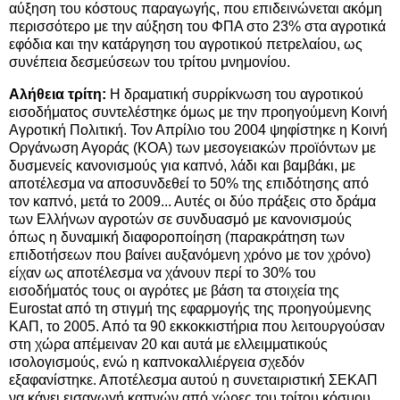
αύξηση του κόστους παραγωγής, που επιδεινώνεται ακόμη
περισσότερο με την αύξηση του ΦΠΑ στο 23% στα αγροτικά
εφόδια και την κατάργηση του αγροτικού πετρελαίου, ως
συνέπεια δεσμεύσεων του τρίτου μνημονίου.
Αλήθεια τρίτη:
Η δραματική συρρίκνωση του αγροτικού
εισοδήματος συντελέστηκε όμως με την προηγούμενη Κοινή
Αγροτική Πολιτική. Τον Απρίλιο του 2004 ψηφίστηκε η Κοινή
Οργάνωση Αγοράς (ΚΟΑ) των μεσογειακών προϊόντων με
δυσμενείς κανονισμούς για καπνό, λάδι και βαμβάκι, με
αποτέλεσμα να αποσυνδεθεί το 50% της επιδότησης από
τον καπνό, μετά το 2009... Αυτές οι δύο πράξεις στο δράμα
των Ελλήνων αγροτών σε συνδυασμό με κανονισμούς
όπως η δυναμική διαφοροποίηση (παρακράτηση των
επιδοτήσεων που βαίνει αυξανόμενη χρόνο με τον χρόνο)
είχαν ως αποτέλεσμα να χάνουν περί το 30% του
εισοδήματός τους οι αγρότες με βάση τα στοιχεία της
Εurostat από τη στιγμή της εφαρμογής της προηγούμενης
ΚΑΠ, το 2005. Από τα 90 εκκοκκιστήρια που λειτουργούσαν
στη χώρα απέμειναν 20 και αυτά με ελλειμματικούς
ισολογισμούς, ενώ η καπνοκαλλιέργεια σχεδόν
εξαφανίστηκε. Αποτέλεσμα αυτού η συνεταιριστική ΣΕΚΑΠ
να κάνει εισαγωγή καπνών από χώρες του τρίτου κόσμου.