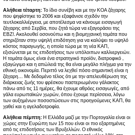
Αλήθεια τέταρτη:
Το ίδιο συνέβη και με την ΚΟΑ ζάχαρης
που ψηφίστηκε το 2006 και εξαφάνισε σχεδόν την
τευτλοκαλλιέργεια, με αποτέλεσμα να κάνουμε εισαγωγή
ζάχαρης από Σερβία, που ζητά τώρα να εξαγοράσει της
ΕΒΖ!. Ακολουθεί οσονούπω και η βιομηχανική τομάτα που
στηριζόταν στην υψηλή επιδότηση για να καλύψει το υψηλό
κόστος παραγωγής, η οποία τώρα με τη νέα ΚΑΠ,
εξισώνεται με τις επιδοτήσεις των υπόλοιπων καλλιεργειών.
Η τομάτα όμως είναι ένα στρατηγικό προϊόν, διατροφικό ,
εξαγώγιμο και η απώλειά της θα είναι μεγάλο πλήγμα για την
εθνική οικονομία. Περιττό να λεχθεί πόσο σημαντική είναι η
ζάχαρη… Με δεδομένο τέλος ότι με την απελευθέρωση της
διάρκειας ζωής του φρέσκου παστεριωμένου γάλακτος
πάνω από τις 11 ημέρες, θα έχουμε αθρόες εισαγωγές, από
γάλα ευρωπαϊκών χωρών, όπου έχουμε περίσσεια, λόγω
των αυξημένων ποσοστώσεων στις προηγούμενες ΚΑΠ, θα
χαθεί και η αγελαδοτροφία.
Αλήθεια πέμπτη:
Η Ελλάδα μαζί με την Πορτογαλία είναι οι
χώρες στην Ευρώπη των 15 που είναι οι πιο εξαρτημένες
από τις επιδοτήσεις των Βρυξελλών. Ο εθνικός