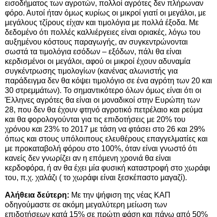
εισοδήματος των αγροτών, πολλοί αγρότες δεν πλήρωναν
φόρο. Αυτοί ήταν όμως κυρίως οι μικροί γιατί οι μεγάλοι, με
μεγάλους τζίρους είχαν και τιμολόγια με πολλά έξοδα. Με
δεδομένο ότι πολλές καλλιέργειες είναι οριακές, λόγω του
αυξημένου κόστους παραγωγής, αν συγκεντρώνονται
σωστά τα τιμολόγια εσόδων – εξόδων, πάλι θα είναι
κερδισμένοι οι μεγάλοι, αφού οι μικροί έχουν αδυναμία
συγκέντρωσης τιμολογίων (κανένας αλωνιστής για
παράδειγμα δεν θα κόψει τιμολόγιο σε ένα αγρότη των 20 και
30 στρεμμάτων). Το σημαντικότερο όλων όμως είναι ότι οι
Έλληνες αγρότες θα είναι οι μοναδικοί στην Ευρώπη των
28, που δεν θα έχουν φτηνό αγροτικό πετρέλαιο και ρεύμα
και θα φορολογούνται για τις επιδοτήσεις με 20% του
χρόνου και 23% το 2017 με τάση να φτάσει στο 26 και 29%
όπως και στους υπόλοιπους ελευθέρους επαγγελματίες και
με προκαταβολή φόρου στο 100%, όταν είναι γνωστό ότι
κανείς δεν γνωρίζει αν η επόμενη χρονιά θα είναι
κερδοφόρα, ή αν θα έχει μία φυσική καταστροφή στο χωράφι
του, π.χ. χαλάζι ( το χωράφι είναι ξεσκέπαστο μαγαζί).
Αλήθεια δεύτερη:
Με την ψήφιση της νέας ΚΑΠ
οδηγούμαστε σε ακόμη μεγαλύτερη μείωση των
επιδοτήσεων κατά 15% σε πρώτη φάση και πάνω από 50%