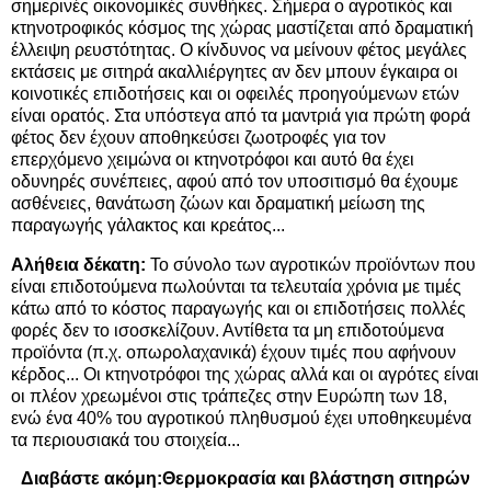
σημερινές οικονομικές συνθήκες. Σήμερα ο αγροτικός και
κτηνοτροφικός κόσμος της χώρας μαστίζεται από δραματική
έλλειψη ρευστότητας. Ο κίνδυνος να μείνουν φέτος μεγάλες
εκτάσεις με σιτηρά ακαλλιέργητες αν δεν μπουν έγκαιρα οι
κοινοτικές επιδοτήσεις και οι οφειλές προηγούμενων ετών
είναι ορατός. Στα υπόστεγα από τα μαντριά για πρώτη φορά
φέτος δεν έχουν αποθηκεύσει ζωοτροφές για τον
επερχόμενο χειμώνα οι κτηνοτρόφοι και αυτό θα έχει
οδυνηρές συνέπειες, αφού από τον υποσιτισμό θα έχουμε
ασθένειες, θανάτωση ζώων και δραματική μείωση της
παραγωγής γάλακτος και κρεάτος...
Αλήθεια δέκατη:
Το σύνολο των αγροτικών προϊόντων που
είναι επιδοτούμενα πωλούνται τα τελευταία χρόνια με τιμές
κάτω από το κόστος παραγωγής και οι επιδοτήσεις πολλές
φορές δεν το ισοσκελίζουν. Αντίθετα τα μη επιδοτούμενα
προϊόντα (π.χ. οπωρολαχανικά) έχουν τιμές που αφήνουν
κέρδος... Οι κτηνοτρόφοι της χώρας αλλά και οι αγρότες είναι
οι πλέον χρεωμένοι στις τράπεζες στην Ευρώπη των 18,
ενώ ένα 40% του αγροτικού πληθυσμού έχει υποθηκευμένα
τα περιουσιακά του στοιχεία...
Διαβάστε ακόμη:
Θερμοκρασία και βλάστηση σιτηρών