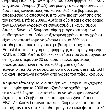
Αγροτική Πολιτική. Τον Απρίλιο του 2004 ψηφίστηκε η Κοινή
Οργάνωση Αγοράς (ΚΟΑ) των μεσογειακών προϊόντων με
δυσμενείς κανονισμούς για καπνό, λάδι και βαμβάκι, με
αποτέλεσμα να αποσυνδεθεί το 50% της επιδότησης από
τον καπνό, μετά το 2009... Αυτές οι δύο πράξεις στο δράμα
των Ελλήνων αγροτών σε συνδυασμό με κανονισμούς
όπως η δυναμική διαφοροποίηση (παρακράτηση των
επιδοτήσεων που βαίνει αυξανόμενη χρόνο με τον χρόνο)
είχαν ως αποτέλεσμα να χάνουν περί το 30% του
εισοδήματός τους οι αγρότες με βάση τα στοιχεία της
Εurostat από τη στιγμή της εφαρμογής της προηγούμενης
ΚΑΠ, το 2005. Από τα 90 εκκοκκιστήρια που λειτουργούσαν
στη χώρα απέμειναν 20 και αυτά με ελλειμματικούς
ισολογισμούς, ενώ η καπνοκαλλιέργεια σχεδόν
εξαφανίστηκε. Αποτέλεσμα αυτού η συνεταιριστική ΣΕΚΑΠ
να κάνει εισαγωγή καπνών από χώρες του τρίτου κόσμου.
Αλήθεια τέταρτη:
Το ίδιο συνέβη και με την ΚΟΑ ζάχαρης
που ψηφίστηκε το 2006 και εξαφάνισε σχεδόν την
τευτλοκαλλιέργεια, με αποτέλεσμα να κάνουμε εισαγωγή
ζάχαρης από Σερβία, που ζητά τώρα να εξαγοράσει της
ΕΒΖ!. Ακολουθεί οσονούπω και η βιομηχανική τομάτα που
στηριζόταν στην υψηλή επιδότηση για να καλύψει το υψηλό