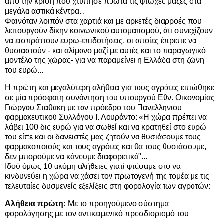
από την κρίση που χτύπησε πρώτα τις φτωχές μάζες στα
μεγάλα αστικά κέντρα...
Φαινόταν λοιπόν στα χαρτιά και με αρκετές διαρροές που
λειτουργούν δίκην κοινωνικού αυτοματισμού, ότι συνεχίζουν
να εισπράττουν ευρω-επιδοτήσεις, οι οποίες έπρεπε να
θυσιαστούν - και αλίμονο μαζί με αυτές και το παραγωγικό
μοντέλο της χώρας- για να παραμείνει η Ελλάδα στη ζώνη
του ευρώ...
Η πρώτη και μεγαλύτερη αλήθεια για τους αγρότες ειπώθηκε
σε μία πρόσφατη συνάντηση του υπουργού Εθν. Οικονομίας
Γιώργου Σταθάκη με τον πρόεδρο του Πανελλήνιου
φαρμακευτικού Συλλόγου Ι. Λουράντο: «Η χώρα πρέπει να
λάβει 100 δις ευρώ για να σωθεί και να κρατηθεί στο ευρώ
του είπε και οι δανειστές μας ζητούν να θυσιάσουμε τους
φαρμακοποιούς και τους αγρότες και θα τους θυσιάσουμε,
δεν μπορούμε να κάνουμε διαφορετικά"...
Ιδού όμως 10 ακόμη αλήθειες γιατί φτάσαμε στο να
κινδυνεύει η χώρα να χάσει τον πρωτογενή της τομέα με τις
τελευταίες δυσμενείς εξελίξεις στη φορολογία των αγροτών:
Αλήθεια πρώτη:
Με το προηγούμενο σύστημα
φορολόγησης με τον αντικειμενικό προσδιορισμό του