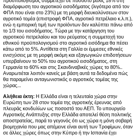
προϋπολογισμός συμμετέχει σε ποσοστό μόλις 18% στη
διαμόρφωση του αγροτικού εισοδήματος (λιγότερο από τον
ΦΠΑ που είναι στο 23%) με τη μορφή διευκολύνσεων στον
αγροτικό τομέα (επιστροφή ΦΠΑ, αγροτικό πετρέλαιο κ.λ.π.),
ενώ η εμπορική τιμή των προϊόντων δεν καλύπτει πάνω από
το 1/3 του εισοδήματος. Τώρα με την κατάργηση του
αγροτικού πετρελαίου και του ρεύματος η συμμετοχή του
εθνικού προϋπολογισμού στο αγροτικό εισόδημα θα πέσει
κάτω από το 5%. Αντίθετα στη Γαλλία οι έμμεσες εθνικές
ενισχύσεις με τη μορφή ακόμη και εξαγωγικών επιδοτήσεων
υπερβαίνουν το 50% του αγροτικού εισοδήματος, στη
Γερμανία το 60% και στις Σκανδιναβικές χώρες το 80%..
Αναρωτιέται λοιπόν κανείς με βάση αυτά τα δεδομένα πώς
θα παραμείνει ανταγωνιστικός ο αγροτικός τομέας της
χώρας...
Αλήθεια έκτη:
Η Ελλάδα είναι η τελευταία χώρα στην
Ευρώπη των 28 στον τομέα της αγροτικής έρευνας από
πλευράς κονδυλίων ως ποσοστό του ΑΕΠ. Το υπουργείο
Αγροτικής Ανάπτυξης στην Ελλάδα αποτελεί θέση πολιτικής
αποστρατείας, παρά το γεγονός ότι ως χώρα η μόνη σοβαρή
βιομηχανία που μας απέμεινε είναι αυτή των Τροφίμων, όταν
σε άλλες χώρες όπως στην Κύπρο ή την Ισπανία έχει