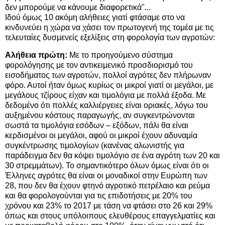
δεν μπορούμε να κάνουμε διαφορετικά"...
Ιδού όμως 10 ακόμη αλήθειες γιατί φτάσαμε στο να
κινδυνεύει η χώρα να χάσει τον πρωτογενή της τομέα με τις
τελευταίες δυσμενείς εξελίξεις στη φορολογία των αγροτών:
Αλήθεια πρώτη:
Με το προηγούμενο σύστημα
φορολόγησης με τον αντικειμενικό προσδιορισμό του
εισοδήματος των αγροτών, πολλοί αγρότες δεν πλήρωναν
φόρο. Αυτοί ήταν όμως κυρίως οι μικροί γιατί οι μεγάλοι, με
μεγάλους τζίρους είχαν και τιμολόγια με πολλά έξοδα. Με
δεδομένο ότι πολλές καλλιέργειες είναι οριακές, λόγω του
αυξημένου κόστους παραγωγής, αν συγκεντρώνονται
σωστά τα τιμολόγια εσόδων – εξόδων, πάλι θα είναι
κερδισμένοι οι μεγάλοι, αφού οι μικροί έχουν αδυναμία
συγκέντρωσης τιμολογίων (κανένας αλωνιστής για
παράδειγμα δεν θα κόψει τιμολόγιο σε ένα αγρότη των 20 και
30 στρεμμάτων). Το σημαντικότερο όλων όμως είναι ότι οι
Έλληνες αγρότες θα είναι οι μοναδικοί στην Ευρώπη των
28, που δεν θα έχουν φτηνό αγροτικό πετρέλαιο και ρεύμα
και θα φορολογούνται για τις επιδοτήσεις με 20% του
χρόνου και 23% το 2017 με τάση να φτάσει στο 26 και 29%
όπως και στους υπόλοιπους ελευθέρους επαγγελματίες και