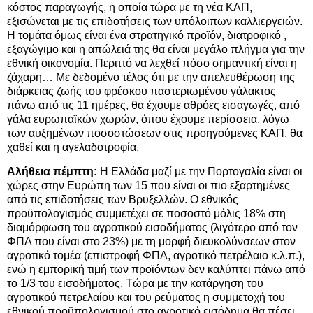
κόστος παραγωγής, η οποία τώρα με τη νέα ΚΑΠ,
εξισώνεται με τις επιδοτήσεις των υπόλοιπων καλλιεργειών.
Η τομάτα όμως είναι ένα στρατηγικό προϊόν, διατροφικό ,
εξαγώγιμο και η απώλειά της θα είναι μεγάλο πλήγμα για την
εθνική οικονομία. Περιττό να λεχθεί πόσο σημαντική είναι η
ζάχαρη… Με δεδομένο τέλος ότι με την απελευθέρωση της
διάρκειας ζωής του φρέσκου παστεριωμένου γάλακτος
πάνω από τις 11 ημέρες, θα έχουμε αθρόες εισαγωγές, από
γάλα ευρωπαϊκών χωρών, όπου έχουμε περίσσεια, λόγω
των αυξημένων ποσοστώσεων στις προηγούμενες ΚΑΠ, θα
χαθεί και η αγελαδοτροφία.
Αλήθεια πέμπτη:
Η Ελλάδα μαζί με την Πορτογαλία είναι οι
χώρες στην Ευρώπη των 15 που είναι οι πιο εξαρτημένες
από τις επιδοτήσεις των Βρυξελλών. Ο εθνικός
προϋπολογισμός συμμετέχει σε ποσοστό μόλις 18% στη
διαμόρφωση του αγροτικού εισοδήματος (λιγότερο από τον
ΦΠΑ που είναι στο 23%) με τη μορφή διευκολύνσεων στον
αγροτικό τομέα (επιστροφή ΦΠΑ, αγροτικό πετρέλαιο κ.λ.π.),
ενώ η εμπορική τιμή των προϊόντων δεν καλύπτει πάνω από
το 1/3 του εισοδήματος. Τώρα με την κατάργηση του
αγροτικού πετρελαίου και του ρεύματος η συμμετοχή του
εθνικού προϋπολογισμού στο αγροτικό εισόδημα θα πέσει