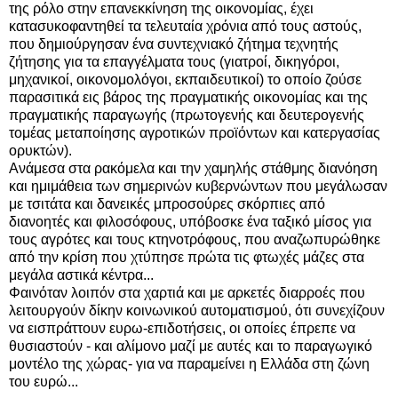
της ρόλο στην επανεκκίνηση της οικονομίας, έχει
κατασυκοφαντηθεί τα τελευταία χρόνια από τους αστούς,
που δημιούργησαν ένα συντεχνιακό ζήτημα τεχνητής
ζήτησης για τα επαγγέλματα τους (γιατροί, δικηγόροι,
μηχανικοί, οικονομολόγοι, εκπαιδευτικοί) το οποίο ζούσε
παρασιτικά εις βάρος της πραγματικής οικονομίας και της
πραγματικής παραγωγής (πρωτογενής και δευτερογενής
τομέας μεταποίησης αγροτικών προϊόντων και κατεργασίας
ορυκτών).
Ανάμεσα στα ρακόμελα και την χαμηλής στάθμης διανόηση
και ημιμάθεια των σημερινών κυβερνώντων που μεγάλωσαν
με τσιτάτα και δανεικές μπροσούρες σκόρπιες από
διανοητές και φιλοσόφους, υπόβοσκε ένα ταξικό μίσος για
τους αγρότες και τους κτηνοτρόφους, που αναζωπυρώθηκε
από την κρίση που χτύπησε πρώτα τις φτωχές μάζες στα
μεγάλα αστικά κέντρα...
Φαινόταν λοιπόν στα χαρτιά και με αρκετές διαρροές που
λειτουργούν δίκην κοινωνικού αυτοματισμού, ότι συνεχίζουν
να εισπράττουν ευρω-επιδοτήσεις, οι οποίες έπρεπε να
θυσιαστούν - και αλίμονο μαζί με αυτές και το παραγωγικό
μοντέλο της χώρας- για να παραμείνει η Ελλάδα στη ζώνη
του ευρώ...