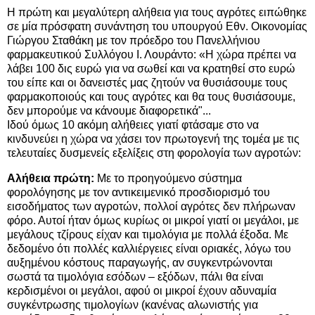
Η πρώτη και μεγαλύτερη αλήθεια για τους αγρότες ειπώθηκε
σε μία πρόσφατη συνάντηση του υπουργού Εθν. Οικονομίας
Γιώργου Σταθάκη με τον πρόεδρο του Πανελλήνιου
φαρμακευτικού Συλλόγου Ι. Λουράντο: «Η χώρα πρέπει να
λάβει 100 δις ευρώ για να σωθεί και να κρατηθεί στο ευρώ
του είπε και οι δανειστές μας ζητούν να θυσιάσουμε τους
φαρμακοποιούς και τους αγρότες και θα τους θυσιάσουμε,
δεν μπορούμε να κάνουμε διαφορετικά"...
Ιδού όμως 10 ακόμη αλήθειες γιατί φτάσαμε στο να
κινδυνεύει η χώρα να χάσει τον πρωτογενή της τομέα με τις
τελευταίες δυσμενείς εξελίξεις στη φορολογία των αγροτών:
Αλήθεια πρώτη:
Με το προηγούμενο σύστημα
φορολόγησης με τον αντικειμενικό προσδιορισμό του
εισοδήματος των αγροτών, πολλοί αγρότες δεν πλήρωναν
φόρο. Αυτοί ήταν όμως κυρίως οι μικροί γιατί οι μεγάλοι, με
μεγάλους τζίρους είχαν και τιμολόγια με πολλά έξοδα. Με
δεδομένο ότι πολλές καλλιέργειες είναι οριακές, λόγω του
αυξημένου κόστους παραγωγής, αν συγκεντρώνονται
σωστά τα τιμολόγια εσόδων – εξόδων, πάλι θα είναι
κερδισμένοι οι μεγάλοι, αφού οι μικροί έχουν αδυναμία
συγκέντρωσης τιμολογίων (κανένας αλωνιστής για