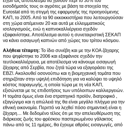
είχαν ως αποτέλεσμα να χάνουν περί το 30% του
εισοδήματός τους οι αγρότες με βάση τα στοιχεία της
Εurostat από τη στιγμή της εφαρμογής της προηγούμενης
ΚΑΠ, το 2005. Από τα 90 εκκοκκιστήρια που λειτουργούσαν
στη χώρα απέμειναν 20 και αυτά με ελλειμματικούς
ισολογισμούς, ενώ η καπνοκαλλιέργεια σχεδόν
εξαφανίστηκε. Αποτέλεσμα αυτού η συνεταιριστική ΣΕΚΑΠ
να κάνει εισαγωγή καπνών από χώρες του τρίτου κόσμου.
Αλήθεια τέταρτη:
Το ίδιο συνέβη και με την ΚΟΑ ζάχαρης
που ψηφίστηκε το 2006 και εξαφάνισε σχεδόν την
τευτλοκαλλιέργεια, με αποτέλεσμα να κάνουμε εισαγωγή
ζάχαρης από Σερβία, που ζητά τώρα να εξαγοράσει της
ΕΒΖ!. Ακολουθεί οσονούπω και η βιομηχανική τομάτα που
στηριζόταν στην υψηλή επιδότηση για να καλύψει το υψηλό
κόστος παραγωγής, η οποία τώρα με τη νέα ΚΑΠ,
εξισώνεται με τις επιδοτήσεις των υπόλοιπων καλλιεργειών.
Η τομάτα όμως είναι ένα στρατηγικό προϊόν, διατροφικό ,
εξαγώγιμο και η απώλειά της θα είναι μεγάλο πλήγμα για την
εθνική οικονομία. Περιττό να λεχθεί πόσο σημαντική είναι η
ζάχαρη… Με δεδομένο τέλος ότι με την απελευθέρωση της
διάρκειας ζωής του φρέσκου παστεριωμένου γάλακτος
πάνω από τις 11 ημέρες, θα έχουμε αθρόες εισαγωγές, από