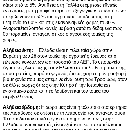
κάτω από το 5%. Αντίθετα στη Γαλλία οι έμμεσες εθνικές
ενισχύσεις με τη μορφή ακόμη και εξαγωγικών επιδοτήσεων
υπερβαίνουν το 50% του αγροτικού εισοδήματος, στη
Γερμανία το 60% και στις Σκανδιναβικές χώρες το 80%..
Αναρωτιέται λοιπόν κανείς με βάση αυτά τα δεδομένα πώς
θα παραμείνει ανταγωνιστικός ο αγροτικός τομέας της
χώρας...
Αλήθεια έκτη:
Η Ελλάδα είναι η τελευταία χώρα στην
Ευρώπη των 28 στον τομέα της αγροτικής έρευνας από
πλευράς κονδυλίων ως ποσοστό του ΑΕΠ. Το υπουργείο
Αγροτικής Ανάπτυξης στην Ελλάδα αποτελεί θέση πολιτικής
αποστρατείας, παρά το γεγονός ότι ως χώρα η μόνη σοβαρή
βιομηχανία που μας απέμεινε είναι αυτή των Τροφίμων, όταν
σε άλλες χώρες όπως στην Κύπρο ή την Ισπανία έχει
ενισχυμένο ρόλο και περιλαμβάνει και τον τομέα του
περιβάλλοντος...
Αλήθεια έβδομη:
Η χώρα μας είναι η τελευταία στα κριτήρια
της Λισαβόνας σε σχέση με τη λειτουργία του ανταγωνισμού.
Τα αρμόδια κοινοτικά όργανα επισημαίνουν πως στην
Ελλάδα ο ανταγωνισμός είναι εξαίρεση και τα καρτέλ και τα