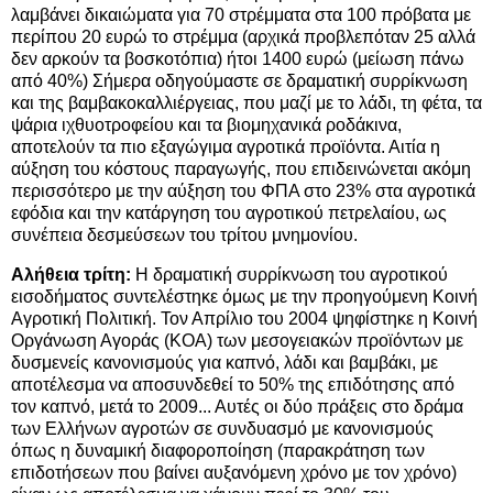
λαμβάνει δικαιώματα για 70 στρέμματα στα 100 πρόβατα με
περίπου 20 ευρώ το στρέμμα (αρχικά προβλεπόταν 25 αλλά
δεν αρκούν τα βοσκοτόπια) ήτοι 1400 ευρώ (μείωση πάνω
από 40%) Σήμερα οδηγούμαστε σε δραματική συρρίκνωση
και της βαμβακοκαλλιέργειας, που μαζί με το λάδι, τη φέτα, τα
ψάρια ιχθυοτροφείου και τα βιομηχανικά ροδάκινα,
αποτελούν τα πιο εξαγώγιμα αγροτικά προϊόντα. Αιτία η
αύξηση του κόστους παραγωγής, που επιδεινώνεται ακόμη
περισσότερο με την αύξηση του ΦΠΑ στο 23% στα αγροτικά
εφόδια και την κατάργηση του αγροτικού πετρελαίου, ως
συνέπεια δεσμεύσεων του τρίτου μνημονίου.
Αλήθεια τρίτη:
Η δραματική συρρίκνωση του αγροτικού
εισοδήματος συντελέστηκε όμως με την προηγούμενη Κοινή
Αγροτική Πολιτική. Τον Απρίλιο του 2004 ψηφίστηκε η Κοινή
Οργάνωση Αγοράς (ΚΟΑ) των μεσογειακών προϊόντων με
δυσμενείς κανονισμούς για καπνό, λάδι και βαμβάκι, με
αποτέλεσμα να αποσυνδεθεί το 50% της επιδότησης από
τον καπνό, μετά το 2009... Αυτές οι δύο πράξεις στο δράμα
των Ελλήνων αγροτών σε συνδυασμό με κανονισμούς
όπως η δυναμική διαφοροποίηση (παρακράτηση των
επιδοτήσεων που βαίνει αυξανόμενη χρόνο με τον χρόνο)