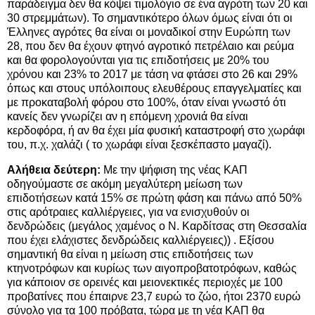
παράδειγμα δεν θα κόψει τιμολόγιο σε ένα αγρότη των 20 και
30 στρεμμάτων). Το σημαντικότερο όλων όμως είναι ότι οι
Έλληνες αγρότες θα είναι οι μοναδικοί στην Ευρώπη των
28, που δεν θα έχουν φτηνό αγροτικό πετρέλαιο και ρεύμα
και θα φορολογούνται για τις επιδοτήσεις με 20% του
χρόνου και 23% το 2017 με τάση να φτάσει στο 26 και 29%
όπως και στους υπόλοιπους ελευθέρους επαγγελματίες και
με προκαταβολή φόρου στο 100%, όταν είναι γνωστό ότι
κανείς δεν γνωρίζει αν η επόμενη χρονιά θα είναι
κερδοφόρα, ή αν θα έχει μία φυσική καταστροφή στο χωράφι
του, π.χ. χαλάζι ( το χωράφι είναι ξεσκέπαστο μαγαζί).
Αλήθεια δεύτερη:
Με την ψήφιση της νέας ΚΑΠ
οδηγούμαστε σε ακόμη μεγαλύτερη μείωση των
επιδοτήσεων κατά 15% σε πρώτη φάση και πάνω από 50%
στις αρότραιες καλλιέργειες, για να ενισχυθούν οι
δενδρώδεις (μεγάλος χαμένος ο Ν. Καρδίτσας στη Θεσσαλία
που έχει ελάχιστες δενδρώδεις καλλιέργειες)) . Εξίσου
σημαντική θα είναι η μείωση στις επιδοτήσεις των
κτηνοτρόφων και κυρίως των αιγοπροβατοτρόφων, καθώς
για κάποιον σε ορεινές και μειονεκτικές περιοχές με 100
προβατίνες που έπαιρνε 23,7 ευρώ το ζώο, ήτοι 2370 ευρώ
σύνολο για τα 100 πρόβατα, τώρα με τη νέα ΚΑΠ θα