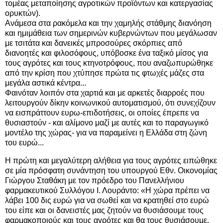
τομέας μεταποίησης αγροτικών προϊόντων και κατεργασίας
ορυκτών).
Ανάμεσα στα ρακόμελα και την χαμηλής στάθμης διανόηση
και ημιμάθεια των σημερινών κυβερνώντων που μεγάλωσαν
με τσιτάτα και δανεικές μπροσούρες σκόρπιες από
διανοητές και φιλοσόφους, υπόβοσκε ένα ταξικό μίσος για
τους αγρότες και τους κτηνοτρόφους, που αναζωπυρώθηκε
από την κρίση που χτύπησε πρώτα τις φτωχές μάζες στα
μεγάλα αστικά κέντρα...
Φαινόταν λοιπόν στα χαρτιά και με αρκετές διαρροές που
λειτουργούν δίκην κοινωνικού αυτοματισμού, ότι συνεχίζουν
να εισπράττουν ευρω-επιδοτήσεις, οι οποίες έπρεπε να
θυσιαστούν - και αλίμονο μαζί με αυτές και το παραγωγικό
μοντέλο της χώρας- για να παραμείνει η Ελλάδα στη ζώνη
του ευρώ...
Η πρώτη και μεγαλύτερη αλήθεια για τους αγρότες ειπώθηκε
σε μία πρόσφατη συνάντηση του υπουργού Εθν. Οικονομίας
Γιώργου Σταθάκη με τον πρόεδρο του Πανελλήνιου
φαρμακευτικού Συλλόγου Ι. Λουράντο: «Η χώρα πρέπει να
λάβει 100 δις ευρώ για να σωθεί και να κρατηθεί στο ευρώ
του είπε και οι δανειστές μας ζητούν να θυσιάσουμε τους
φαρμακοποιούς και τους αγρότες και θα τους θυσιάσουμε,