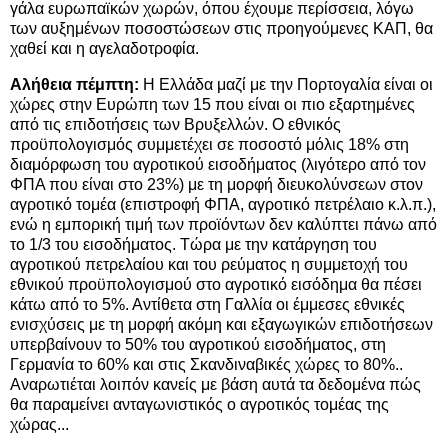
γάλα ευρωπαϊκών χωρών, όπου έχουμε περίσσεια, λόγω
των αυξημένων ποσοστώσεων στις προηγούμενες ΚΑΠ, θα
χαθεί και η αγελαδοτροφία.
Αλήθεια πέμπτη:
Η Ελλάδα μαζί με την Πορτογαλία είναι οι
χώρες στην Ευρώπη των 15 που είναι οι πιο εξαρτημένες
από τις επιδοτήσεις των Βρυξελλών. Ο εθνικός
προϋπολογισμός συμμετέχει σε ποσοστό μόλις 18% στη
διαμόρφωση του αγροτικού εισοδήματος (λιγότερο από τον
ΦΠΑ που είναι στο 23%) με τη μορφή διευκολύνσεων στον
αγροτικό τομέα (επιστροφή ΦΠΑ, αγροτικό πετρέλαιο κ.λ.π.),
ενώ η εμπορική τιμή των προϊόντων δεν καλύπτει πάνω από
το 1/3 του εισοδήματος. Τώρα με την κατάργηση του
αγροτικού πετρελαίου και του ρεύματος η συμμετοχή του
εθνικού προϋπολογισμού στο αγροτικό εισόδημα θα πέσει
κάτω από το 5%. Αντίθετα στη Γαλλία οι έμμεσες εθνικές
ενισχύσεις με τη μορφή ακόμη και εξαγωγικών επιδοτήσεων
υπερβαίνουν το 50% του αγροτικού εισοδήματος, στη
Γερμανία το 60% και στις Σκανδιναβικές χώρες το 80%..
Αναρωτιέται λοιπόν κανείς με βάση αυτά τα δεδομένα πώς
θα παραμείνει ανταγωνιστικός ο αγροτικός τομέας της
χώρας...