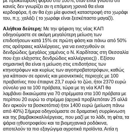
με προκαταβολή φόρου στο 100%, όταν είναι γνωστό ότι
κανείς δεν γνωρίζει αν η επόμενη χρονιά θα είναι
κερδοφόρα, ή αν θα έχει μία φυσική καταστροφή στο χωράφι
του, π.χ. χαλάζι ( το χωράφι είναι ξεσκέπαστο μαγαζί).
Αλήθεια δεύτερη:
Με την ψήφιση της νέας ΚΑΠ
οδηγούμαστε σε ακόμη μεγαλύτερη μείωση των
επιδοτήσεων κατά 15% σε πρώτη φάση και πάνω από 50%
στις αρότραιες καλλιέργειες, για να ενισχυθούν οι
δενδρώδεις (μεγάλος χαμένος ο Ν. Καρδίτσας στη Θεσσαλία
που έχει ελάχιστες δενδρώδεις καλλιέργειες)) . Εξίσου
σημαντική θα είναι η μείωση στις επιδοτήσεις των
κτηνοτρόφων και κυρίως των αιγοπροβατοτρόφων, καθώς
για κάποιον σε ορεινές και μειονεκτικές περιοχές με 100
προβατίνες που έπαιρνε 23,7 ευρώ το ζώο, ήτοι 2370 ευρώ
σύνολο για τα 100 πρόβατα, τώρα με τη νέα ΚΑΠ θα
λαμβάνει δικαιώματα για 70 στρέμματα στα 100 πρόβατα με
περίπου 20 ευρώ το στρέμμα (αρχικά προβλεπόταν 25 αλλά
δεν αρκούν τα βοσκοτόπια) ήτοι 1400 ευρώ (μείωση πάνω
από 40%) Σήμερα οδηγούμαστε σε δραματική συρρίκνωση
και της βαμβακοκαλλιέργειας, που μαζί με το λάδι, τη φέτα, τα
ψάρια ιχθυοτροφείου και τα βιομηχανικά ροδάκινα,
αποτελούν τα πιο εξαγώγιμα αγροτικά προϊόντα. Αιτία η