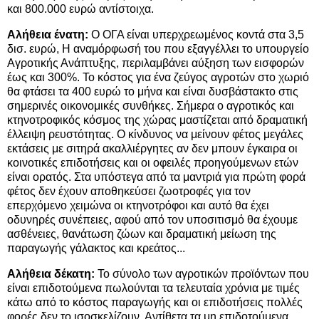
και 800.000 ευρώ αντίστοιχα.
Αλήθεια ένατη:
Ο ΟΓΑ είναι υπερχρεωμένος κοντά στα 3,5
δισ. ευρώ, Η αναμόρφωσή του που εξαγγέλλει το υπουργείο
Αγροτικής Ανάπτυξης, περιλαμβάνει αύξηση των εισφορών
έως και 300%. Το κόστος για ένα ζεύγος αγροτών στο χωριό
θα φτάσει τα 400 ευρώ το μήνα και είναι δυσβάστακτο στις
σημερινές οικονομικές συνθήκες. Σήμερα ο αγροτικός και
κτηνοτροφικός κόσμος της χώρας μαστίζεται από δραματική
έλλειψη ρευστότητας. Ο κίνδυνος να μείνουν φέτος μεγάλες
εκτάσεις με σιτηρά ακαλλιέργητες αν δεν μπουν έγκαιρα οι
κοινοτικές επιδοτήσεις και οι οφειλές προηγούμενων ετών
είναι ορατός. Στα υπόστεγα από τα μαντριά για πρώτη φορά
φέτος δεν έχουν αποθηκεύσει ζωοτροφές για τον
επερχόμενο χειμώνα οι κτηνοτρόφοι και αυτό θα έχει
οδυνηρές συνέπειες, αφού από τον υποσιτισμό θα έχουμε
ασθένειες, θανάτωση ζώων και δραματική μείωση της
παραγωγής γάλακτος και κρεάτος...
Αλήθεια δέκατη:
Το σύνολο των αγροτικών προϊόντων που
είναι επιδοτούμενα πωλούνται τα τελευταία χρόνια με τιμές
κάτω από το κόστος παραγωγής και οι επιδοτήσεις πολλές
φορές δεν το ισοσκελίζουν. Αντίθετα τα μη επιδοτούμενα