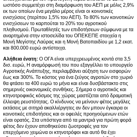
ωστόσο συμμετέχει στη διαμόρφωση του ΑΕΠ με μόλις 2,9%
εκ των οποίων ένα μεγάλο μέρος είναι οι κοινοτικές
ενισχύσεις (περίπου 1,5% του ΑΕΠ). Το 80% των κοινοτικών
ενισχύσεων το καρπούται το 20% του αγροτικού
πληθυσμού. Πρωταθλητές των επιδοτήσεων σύμφωνα με τα
αναρτημένα στην ιστοσελίδα του ΟΠΕΚΕΠΕ στοιχεία η
Μονή Μεγίστης Λαύρας και η Μονή Βατοπαιδίου με 1,2 εκατ.
και 800.000 ευρώ αντίστοιχα.
Αλήθεια ένατη:
Ο ΟΓΑ είναι υπερχρεωμένος κοντά στα 3,5
δισ. ευρώ, Η αναμόρφωσή του που εξαγγέλλει το υπουργείο
Αγροτικής Ανάπτυξης, περιλαμβάνει αύξηση των εισφορών
έως και 300%. Το κόστος για ένα ζεύγος αγροτών στο χωριό
θα φτάσει τα 400 ευρώ το μήνα και είναι δυσβάστακτο στις
σημερινές οικονομικές συνθήκες. Σήμερα ο αγροτικός και
κτηνοτροφικός κόσμος της χώρας μαστίζεται από δραματική
έλλειψη ρευστότητας. Ο κίνδυνος να μείνουν φέτος μεγάλες
εκτάσεις με σιτηρά ακαλλιέργητες αν δεν μπουν έγκαιρα οι
κοινοτικές επιδοτήσεις και οι οφειλές προηγούμενων ετών
είναι ορατός. Στα υπόστεγα από τα μαντριά για πρώτη φορά
φέτος δεν έχουν αποθηκεύσει ζωοτροφές για τον
επερχόμενο χειμώνα οι κτηνοτρόφοι και αυτό θα έχει