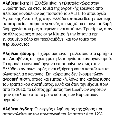
Αλήθεια έκτη:
Η Ελλάδα είναι η τελευταία χώρα στην
Ευρώπη των 28 στον τομέα της αγροτικής έρευνας από
πλευράς κονδυλίων ως ποσοστό του ΑΕΠ. Το υπουργείο
Αγροτικής Ανάπτυξης στην Ελλάδα αποτελεί θέση πολιτικής
αποστρατείας, παρά το γεγονός ότι ως χώρα η μόνη σοβαρή
βιομηχανία που μας απέμεινε είναι αυτή των Τροφίμων, όταν
σε άλλες χώρες όπως στην Κύπρο ή την Ισπανία έχει
ενισχυμένο ρόλο και περιλαμβάνει και τον τομέα του
περιβάλλοντος...
Αλήθεια έβδομη:
Η χώρα μας είναι η τελευταία στα κριτήρια
της Λισαβόνας σε σχέση με τη λειτουργία του ανταγωνισμού.
Τα αρμόδια κοινοτικά όργανα επισημαίνουν πως στην
Ελλάδα ο ανταγωνισμός είναι εξαίρεση και τα καρτέλ και τα
ολιγοπώλια ο κανόνας. Στη χώρα μας δεν έχουμε πλέον
αγροτική πίστη, όπως και εμπορική, λόγω της κατάρρευσης
του τραπεζικού συστήματος, αλλά και όταν την είχαμε πριν
από το 2010, το κόστος χρήματος των Ελλήνων αγροτών
ήταν τριπλάσιο από το μέσο κόστος των Ευρωπαίων
αγροτών.
Αλήθεια όγδοη:
Ο ενεργός πληθυσμός της χώρας που
απασχολείται με τον πρωτογενή τομέα αποτελεί το 12%,