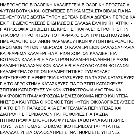
ΗΜΕΡΟΛΟΓΙΟ
ΒΙΟΛΟΓΙΚΗ ΚΑΛΛΙΕΡΓΕΙΑ
ΒΙΟΛΟΓΙΚΗ ΠΡΟΣΤΑΣΙΑ
ΦΥΤΩΝ
ΒΟΤΑΝΑ ΚΑΙ ΘΕΡΑΠΕΙΕΣ
ΒΡΗΚΑ ΜΕΣΑ ΣΤΑ ΒΙΒΛΙΑ
ΓΙΑ ΝΑ
ΞΕΦΕΥΓΟΥΜΕ
ΔΕΛΤΙΑ ΤΥΠΟΥ
ΔΩΡΕΑΝ ΒΙΒΛΙΑ
ΔΩΡΕΑΝ ΠΕΡΙΟΔΙΚΑ
ΕΚ ΤΗΣ ΔΙΕΥΘΥΝΣΕΩΣ
ΕΚΔΗΛΩΣΕΙΣ
ΕΛΛΑΔΑ
ΕΛΛΗΝΙΚΗ ΙΑΤΡΙΚΗ-
ΓΙΑΤΡΟΣΟΦΙΑ
ΕΠΙΒΙΩΣΗ ΣΕ ΚΡΙΣΗ
ΕΠΙΚΑΙΡΑ
ΕΠΙΣΤΡΟΦΗ ΣΤΗΝ
ΥΠΑΙΘΡΟ
Η ΤΡΟΦΗ ΣΟΥ ΤΟ ΦΑΡΜΑΚΟ ΣΟΥ
Η ΦΤΩΧΗ ΚΟΥΖΙΝΑ
ΗΜΕΡΟΛΟΓΙΟ ΒΟΤΑΝΩΝ-ΦΑΡΜΑΚΕΥΤΙΚΩΝ ΦΥΤΩΝ
ΗΜΕΡΟΛΟΓΙΟ
ΒΡΩΣΙΜΩΝ ΦΥΤΩΝ
ΗΜΕΡΟΛΟΓΙΟ ΚΑΛΛΙΕΡΓΕΙΩΝ
ΘΑΛΑΣΣΑ ΨΑΡΙΑ
ΚΑΙ ΨΑΡΕΜΑ
ΚΑΛΛΙΕΡΓΕΙΑ ΑΓΡΙΩΝ ΧΟΡΤΩΝ
ΚΑΛΛΙΕΡΓΕΙΑ
ΒΟΤΑΝΩΝ
ΚΑΛΛΙΕΡΓΕΙΑ ΔΕΝΤΡΩΝ
ΚΑΛΛΙΕΡΓΕΙΑ ΔΗΜΗΤΡΙΑΚΩΝ
ΚΑΛΛΙΕΡΓΕΙΑ ΛΑΧΑΝΙΚΩΝ
ΚΑΛΛΙΕΡΓΕΙΑ ΛΟΥΛΟΥΔΙΩΝ-ΒΟΤΑΝΩΝ
ΚΑΛΛΙΕΡΓΕΙΑ ΟΣΠΡΙΩΝ
ΚΑΛΛΙΕΡΓΗΤΙΚΕΣ ΣΥΜΒΟΥΛΕΣ
ΚΑΤΑΣΚΕΥΕΣ ΓΙΑ ΕΝΕΡΓΕΙΑ
ΚΑΤΑΣΚΕΥΕΣ ΓΙΑ ΤΑ ΖΩΑ
ΚΑΤΑΣΚΕΥΕΣ
ΓΙΑ ΤΟ ΑΓΡΟΚΤΗΜΑ
ΚΑΤΑΣΚΕΥΕΣ ΓΙΑ ΤΟ ΣΠΙΤΙ
ΚΑΤΑΣΚΕΥΕΣ
ΣΠΙΤΙΩΝ
ΚΑΤΑΣΚΕΥΕΣ ΥΛΙΚΩΝ
ΚΤΗΝΟΤΡΟΦΙΑ
ΛΑΟΓΡΑΦΙΚΑ
ΜΑΚΡΟΒΙΟΤΗΤΑ-ΜΑΚΡΟΖΩΙΑ
ΜΕΛΙΣΣΟΚΟΜΙΑ
ΝΕΡΟ ΚΑΙ ΥΓΕΙΑ
ΝΗΣΤΕΙΑ ΚΑΙ ΥΓΕΙΑ
Ο ΚΟΣΜΟΣ ΤΩΝ ΦΥΤΩΝ
ΟΙΚΟΛΟΓΙΚΕΣ ΛΥΣΕΙΣ
ΓΙΑ ΤΟ ΣΠΙΤΙ
ΠΑΡΑΔΟΣΙΑΚΑ ΕΠΑΓΓΕΛΜΑΤΑ
ΠΕΡΙ ΥΓΕΙΑΣ ΚΑΙ
ΔΙΑΤΡΟΦΗΣ
ΠΕΡΙΒΑΛΛΟΝ
ΠΛΗΡΟΦΟΡΙΕΣ ΓΙΑ ΤΑ ΖΩΑ
ΠΤΗΝΟΤΡΟΦΙΑ
ΣΠΟΡΟΙ ΚΑΙ ΦΥΤΕΜΑ
ΤΑ ΒΟΤΑΝΑ ΚΑΙ Η ΧΡΗΣΗ
ΤΟΥΣ
ΤΑ ΕΝΤΟΜΑ ΣΤΟ ΒΙΟΛΟΓΙΚΟ ΠΕΡΙΒΟΛΙ
ΤΑ ΦΥΤΑ ΤΗΣ
ΕΛΛΑΔΑΣ
ΥΓΕΙΑ-ΟΛΑ ΟΣΑ ΠΡΕΠΕΙ ΝΑ ΓΝΩΡΙΖΕΤΕ
ΥΓΙΕΙΝΕΣ