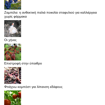
Ζαμπέλα: η ανθεκτική παλιά ποικιλία σταφυλιού για καλλιέργεια
χωρίς φάρμακα
Οι χήνες
Επιστροφή στην ύπαιθρο
Φτιάχνω κομπόστ για λίπανση εδάφους