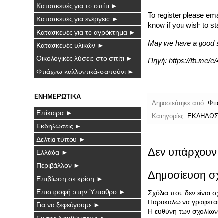
Κατασκευές για το σπίτι ►
To register please em
Κατασκευές για ενέργεια ►
know if you wish to st
Κατασκευές για το αγρόκτημα ►
May we have a good 
Κατασκευές υλικών ►
Οικολογικές λύσεις στο σπίτι ►
Πηγή:
https://fb.me/
Φτιάχνω καλλυντικά-σαπούνι ►
ΕΝΗΜΕΡΩΤΙΚΑ
Δημοσιεύτηκε από:
Φτι
Επίκαιρα ►
Κατηγορίες:
ΕΚΔΗΛΩΣ
Εκδηλώσεις ►
Δελτία τύπου ►
Δεν υπάρχουν 
Ελλάδα ►
Περιβάλλον ►
Δημοσίευση σ
Επιβίωση σε κρίση ►
Επιστροφή στην Ύπαιθρο ►
Σχόλια που δεν είναι 
Παρακαλώ να γράφεται 
Για να ξεφεύγουμε ►
Η ευθύνη των σχολίων 
Εκ της διευθύνσεως ►