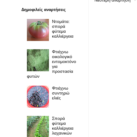
Δημοφιλείς αναρτήσεις
Ντομάτα:
σπορά
φύτεμα
καλλιέργεια
Φτιάχνω
οικολογικό
εντομοκτόνο
για
προστασία
φυτών
Φτιάχνω
συντηρώ
ελιές
Σπορά
φύτεμα
καλλιέργεια
λαχανικών