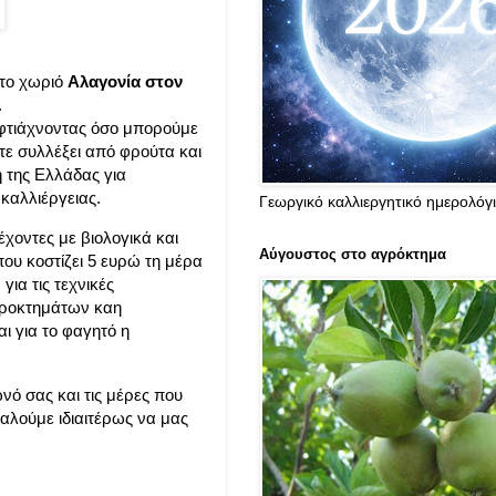
στο χωριό
Αλαγονία στον
.
φτιάχνοντας όσο μπορούμε
τε συλλέξει από φρούτα και
 της Ελλάδας για
καλλιέργειας.
Γεωργικό καλλιεργητικό ημερολόγ
χοντες με βιολογικά και
Αύγουστος στο αγρόκτημα
ου κοστίζει 5 ευρώ τη μέρα
για τις τεχνικές
γροκτημάτων καη
ι για το φαγητό η
νό σας και τις μέρες που
καλούμε ιδιαιτέρως να μας