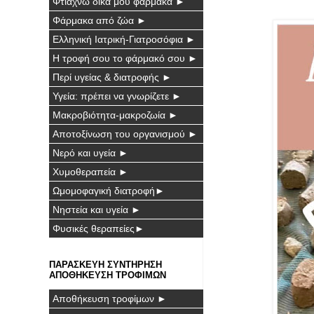
Φτιάχνω δικά μου φάρμακα ►
Φάρμακα από ζώα ►
Ελληνική Ιατρική-Γιατροσόφια ►
Η τροφή σου το φάρμακό σου ►
Περί υγείας & διατροφής ►
Υγεία: πρέπει να γνωρίζετε ►
Μακροβιότητα-μακροζωία ►
Αποτοξίνωση του οργανισμού ►
Νερό και υγεία ►
Χυμοθεραπεία ►
Ωμομοφαγική διατροφή►
Νηστεία και υγεία ►
Φυσικές θεραπείες►
ΠΑΡΑΣΚΕΥΗ ΣΥΝΤΗΡΗΣΗ
ΑΠΟΘΗΚΕΥΣΗ ΤΡΟΦΙΜΩΝ
Αποθήκευση τροφίμων ►