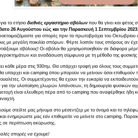
για το ετήσιο
διεθνές εργαστήριο σβόλων
που θα γίνει και φέτος 
βατο 26 Αυγούστου εώς και την Παρασκευή 1 Σεπτεμβρίου
2023
οετοιμαζόμαστε για σπορές πριν τα πρωτοβρόχια του Οκτωβρίου 
υς με μεγάλη ποικιλία σπόρων. Φέρτε λοιπόν τους σπόρους αν έχε
φτιάξουμε σβόλους! Οι σβόλοι θα χρησιμοποιηθούν σε διάφορα μέρη
αγροκτημάτων και αναδάσωση σύμφωνα με τη μέθοδο της φυσικής 
ει κάθε μέρα στις 930πμ. Θα υπάρχει τροφή για όλους τους συμμετέ
θα υπαρχει και camping όπου μπορούν να μείνουν όσοι επιθυμούν π
 τουαλέτες. Οι συμμετέχοντες θα εχουν την ευκαρία να εκπαιδευτούν 
ν
για την υλοποίηση χλωρών λιπάνσεων, τη δημιουργία φυσικών α
ετοχή είναι ελευθερη πέρα από το camping που αναφέρθηκε ήδη κα
ανοιχτή.
ύμε στείλτε μας μήνυμα στο μέσεντζερ με το όνομά και το τηλέφω
 και ενημερώστε μας εάν επιθυμείτε να μείνετε στο camping. Παρα
ς σε περίπτωση ακύρωσης.
καλές σπορές να έχουμε!