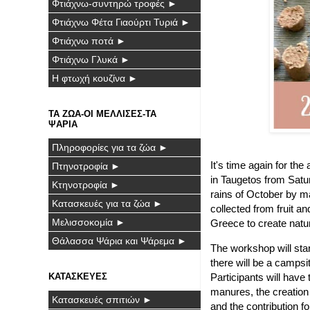
Φτιάχνω-συντηρώ τροφές ►
Φτιάχνω Φέτα Γιαούρτι Τυριά ►
Φτιάχνω ποτά ►
Φτιάχνω Γλυκά ►
Η φτωχή κουζίνα ►
ΤΑ ΖΩΑ-ΟΙ ΜΕΛΛΙΣΕΣ-ΤΑ
ΨΑΡΙΑ
Πληροφορίες για τα ζώα ►
It's time again for the
Πτηνοτροφία ►
in Taugetos from Satur
Κτηνοτροφία ►
rains of October by m
Κατασκευές για τα ζώα ►
collected from fruit a
Μελισσοκομία ►
Greece to create natur
Θάλασσα Ψάρια και Ψάρεμα ►
The workshop will star
there will be a camps
ΚΑΤΑΣΚΕΥΕΣ
Participants will have
manures, the creation 
Κατασκευές σπιτιών ►
and the contribution fo