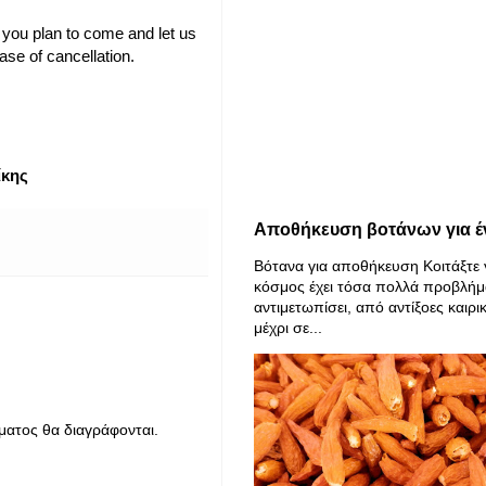
you plan to come and let us
ase of cancellation.
ίκης
Αποθήκευση βοτάνων για έ
Βότανα για αποθήκευση Κοιτάξτε 
κόσμος έχει τόσα πολλά προβλήμ
αντιμετωπίσει, από αντίξοες καιρι
μέχρι σε...
ματος θα διαγράφονται.