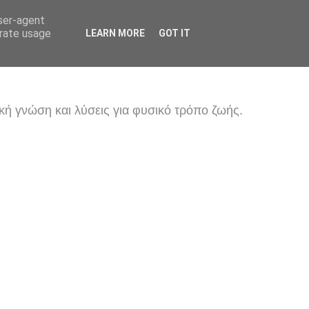
user-agent
erate usage
LEARN MORE
GOT IT
κή γνώση και λύσεις για φυσικό τρόπο ζωής.