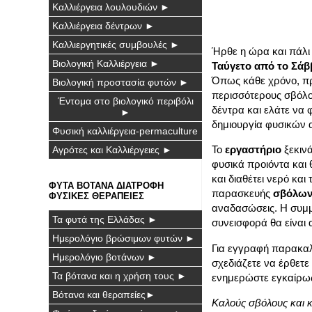
Καλλιέργεια λουλουδιών ►
Καλλιέργεια δέντρων ►
Καλλιεργητικές συμβουλές ►
Ήρθε η ώρα και πάλι 
Βιολογική Καλλιέργεια ►
Ταύγετο από το Σάβ
Όπως κάθε χρόνο, πρ
Βιολογική προστασία φυτών ►
περισσότερους σβόλο
Έντομα στο βιολογικό περιβόλι
δέντρα και ελάτε να 
►
δημιουργία φυσικών 
Φυσική καλλιέργεια-permaculture
Το
εργαστήριο
ξεκινά
Αγρότες και Καλλιέργειες ►
φυσικά προιόντα και 
και διαθέτει νερό και
ΦΥΤΑ ΒΟΤΑΝΑ ΔΙΑΤΡΟΦΗ
παρασκευής
σβόλω
ΦΥΣΙΚΕΣ ΘΕΡΑΠΕΙΕΣ
αναδασώσεις. Η συμμ
Τα φυτά της Ελλάδας ►
συνεισφορά θα είναι 
Ημερολόγιο βρώσιμων φυτών ►
Για εγγραφή παρακαλο
Ημερολόγιο βοτάνων ►
σχεδιάζετε να έρθετε
Τα βότανα και η χρήση τους ►
ενημερώστε εγκαίρω
Βότανα και θεραπείες►
Καλούς σβόλους και 