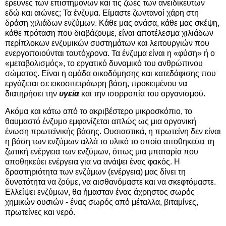
έρευνες των επιστημόνων και τις ζωές των ανειδίκευτων
εδώ και αιώνες; Τα ένζυμα. Είμαστε ζωντανοί χάρη στη
δράση χιλιάδων ενζύμων. Κάθε μας ανάσα, κάθε μας σκέψη,
κάθε πρόταση που διαβάζουμε, είναι αποτέλεσμα χιλιάδων
περίπλοκων ενζυμικών συστημάτων και λειτουργιών που
ενεργοποιούνται ταυτόχρονα. Τα ένζυμα είναι η «φύση» ή ο
«μεταβολισμός», το εργατικό δυναμικό του ανθρώπινου
σώματος. Είναι η ομάδα οικοδόμησης και κατεδάφισης που
εργάζεται σε εικοσιτετράωρη βάση, προκειμένου να
διατηρήσει την
υγεία
και την ισορροπία του οργανισμού.
Ακόμα και κάτω από το ακριβέστερο μικροσκόπιο, το
θαυμαστό ένζυμο εμφανίζεται απλώς ως μια οργανική
ένωση πρωτεϊνικής βάσης. Ουσιαστικά, η πρωτείνη δεν είναι
η βάση των ενζύμων αλλά το υλικό το οποίο αποθηκεύει τη
ζωτική ενέργεια των ενζύμων, όπως μια μπαταρία που
αποθηκεύει ενέργεια για να ανάψει ένας φακός. Η
δραστηριότητα των ενζύμων (ενέργεια) μας δίνει τη
δυνατότητα να ζούμε, να αισθανόμαστε και να σκεφτόμαστε.
Ελλείψει ενζύμων, θα ήμασταν ένας άχρηστος σωρός
χημικών ουσιών - ένας σωρός από μέταλλα, βιταμίνες,
πρωτείνες και νερό.