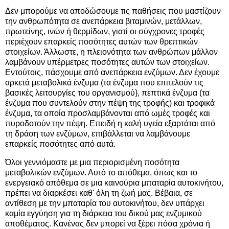
Δεν μπορούμε να αποδώσουμε τις παθήσεις που μαστίζουν
την ανθρωπότητα σε ανεπάρκεια βιταμινών, μετάλλων,
πρωτείνης, ινών ή θερμίδων, γιατί οι σύγχρονες τροφές
περιέχουν επαρκείς ποσότητες αυτών των θρεπτικών
στοιχείων. Άλλωστε, η πλειονότητα των ανθρώπων μάλλον
λαμβάνουν υπέρμετρες ποσότητες αυτών των στοιχείων.
Εντούτοις, πάσχουμε από ανεπάρκεια ενζύμων. Δεν έχουμε
αρκετά μεταβολικά ένζυμα (τα ένζυμα που επιτελούν τις
βασικές λειτουργίες του οργανισμού}, πεπτικά ένζυμα (τα
ένζυμα που συντελούν στην πέψη της τροφής) και τροφικά
ένζυμα, τα οποία προσλαμβάνονται από ωμές τροφές και
πυροδοτούν την πέψη. Επειδή η καλή υγεία εξαρτάται από
τη δράση των ενζύμων, επιβάλλεται να λαμβάνουμε
επαρκείς ποσότητες από αυτά.
Όλοι γεννιόμαστε με μια περιορισμένη ποσότητα
μεταβολικών ενζύμων. Αυτό το απόθεμα, όπως και το
ενεργειακό απόθεμα σε μια καινούρια μπαταρία αυτοκινήτου,
πρέπει να διαρκέσει καθ' όλη τη ζωή μας. Βέβαια, σε
αντίθεση με την μπαταρία του αυτοκινήτου, δεν υπάρχει
καμία εγγύηση για τη διάρκεια του δικού μας ενζυμικού
αποθέματος. Κανένας δεν μπορεί να ξέρει πόσα χρόνια ή