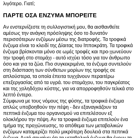
λιγότερο. Γιατί;
ΠΑΡΤΕ ΟΣΑ ΕΝΖΥΜΑ ΜΠΟΡΕΙΤΕ
Αν ενστερνίζεστε τη συλλογιστική μου, θα αισθανθείτε
αμέσως την ανάγκη πρόσληψης όσο το δυνατόν
περισσότερων ενζύμων μέσω της διατροφής. Τα τροφικά
ένζυμα είναι το κλειδί της Δίαιτας του Ιπποκράτη. Τα τροφικά
ένζυμα βρίσκονται μόνο σε ωμές τροφές και προ-χωνεύουν
την τροφή στο στομάχι - αυτό ισχύει τόσο για τον άνθρωπο
όσο και για τα ζώα. Πιο συγκεκριμένα, τα ένζυμα συντελούν
στη διάσπαση των σύνθετων μορίων της τροφής σε
απλούστερα, τα οποία έπειτα τυγχάνουν περαιτέρω
επεξεργασίας από τα υγρά. του στομάχου, του παγκρέατος
και της χοληδόχου κύστης, για να απορροφηθσύν τελικά στο
λεπτό έντερο.
Σύμφωνα με τους νόμους της φύσης, τα τροφικά ένζυμα
απλώς υποβοηθούν την πέψη - δεν εξαναγκάζουν τα
πεπτικά ένζυμα του οργανισμού να επιτελέσουν εξ
ολοκλήρου την πέψη. Αν τα τροφικά ένζυμα επιτελούν ένα
τμήμα της προχώνεuσης, το απόθεμα των μεταβολικών
ενζύμων καταμερίζει πολύ μικρότερη δουλειά στα πεπnκά
ένζυμα. Αυτό σημαίνει ότι τα μεταβολικά ένζυμα θα έχουν τη