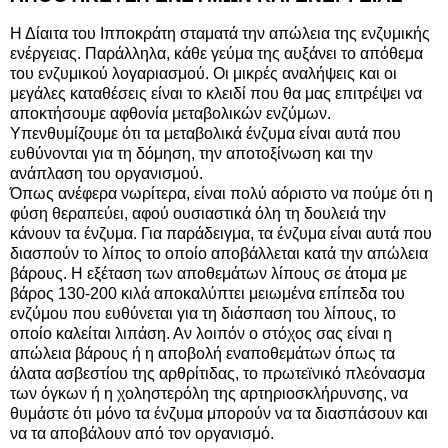
Η Δίαιτα του Ιπποκράτη σταματά την απώλεια της ενζυμικής
ενέργειας. Παράλληλα, κάθε γεύμα της αυξάνει το απόθεμα
του ενζυμικού λογαριασμού. Οι μικρές αναλήψεις και οι
μεγάλες καταθέσεις είναι το κλειδί που θα μας επιτρέψει να
αποκτήσουμε αφθονία μεταβολικών ενζύμων.
Υπενθυμίζουμε ότι τα μεταβολικά ένζυμα είναι αυτά που
ευθύνονται για τη δόμηση, την αποτοξίνωση και την
ανάπλαση του οργανισμού.
Όπως ανέφερα νωρίτερα, είναι πολύ αόριστο να πούμε ότι η
φύση θεραπεύει, αφού ουσιαστικά όλη τη δουλειά την
κάνουν τα ένζυμα. Για παράδειγμα, τα ένζυμα είναι αυτά που
διασπούν το λίπος το οποίο αποβάλλεται κατά την απώλεια
βάρους. Η εξέταση των αποθεμάτων λίπους σε άτομα με
βάρος 130-200 κιλά αποκαλύπτει μειωμένα επίπεδα του
ενζύμου που ευθύνεται για τη διάσπαση του λίπους, το
οποίο καλείται λιπάση. Αν λοιπόν ο στόχος σας είναι η
απώλεια βάρους ή η αποβολή εναποθεμάτων όπως τα
άλατα ασβεστίου της αρθρίτιδας, το πρωτεϊνικό πλεόνασμα
των όγκων ή η χοληστερόλη της αρτηριοσκλήρυνσης, να
θυμάστε ότι μόνο τα ένζυμα μπορούν να τα διασπάσουν και
να τα αποβάλουν από τον οργανισμό.