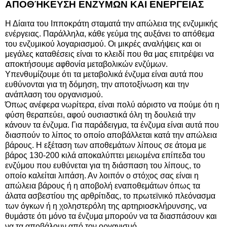
ΑΠΟΘΉΚΕΥΣΗ ΕΝΖΥΜΩΝ ΚΑΙ ΕΝΕΡΓΕΙΑΣ
Η Δίαιτα του Ιπποκράτη σταματά την απώλεια της ενζυμικής
ενέργειας. Παράλληλα, κάθε γεύμα της αυξάνει το απόθεμα
του ενζυμικού λογαριασμού. Οι μικρές αναλήψεις και οι
μεγάλες καταθέσεις είναι το κλειδί που θα μας επιτρέψει να
αποκτήσουμε αφθονία μεταβολικών ενζύμων.
Υπενθυμίζουμε ότι τα μεταβολικά ένζυμα είναι αυτά που
ευθύνονται για τη δόμηση, την αποτοξίνωση και την
ανάπλαση του οργανισμού.
Όπως ανέφερα νωρίτερα, είναι πολύ αόριστο να πούμε ότι η
φύση θεραπεύει, αφού ουσιαστικά όλη τη δουλειά την
κάνουν τα ένζυμα. Για παράδειγμα, τα ένζυμα είναι αυτά που
διασπούν το λίπος το οποίο αποβάλλεται κατά την απώλεια
βάρους. Η εξέταση των αποθεμάτων λίπους σε άτομα με
βάρος 130-200 κιλά αποκαλύπτει μειωμένα επίπεδα του
ενζύμου που ευθύνεται για τη διάσπαση του λίπους, το
οποίο καλείται λιπάση. Αν λοιπόν ο στόχος σας είναι η
απώλεια βάρους ή η αποβολή εναποθεμάτων όπως τα
άλατα ασβεστίου της αρθρίτιδας, το πρωτεϊνικό πλεόνασμα
των όγκων ή η χοληστερόλη της αρτηριοσκλήρυνσης, να
θυμάστε ότι μόνο τα ένζυμα μπορούν να τα διασπάσουν και
να τα αποβάλουν από τον οργανισμό.