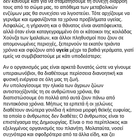
δεν κάνουμε κάτι για να σταματήσουμε τη συνεχή διαρροή
τους από το σώμα μας, το απόθεμα των μεταβολικών
ενζύμων μας θα συνεχίσει να λιγοστεύει. Τότε αρχίζουμε να
γερνάμε και εμφανίζονται τα χρόνια προβλήματα υγείας.
Ασφαλώς, η γήρανση και ο θάνατος είναι αναπόφευκτα,
αλλά όταν είναι καταγεγραμμένο ότι οι κάτοικοι της κοιλάδας
Χούνζα των Ιμαλαϊων, και άλλοι πληθυσμοί που ζουν σε
απομονωμένες περιοχές, ξεπερνούν τα εκατόν τριάντα
χρόνια και σφύζουν από
υγεία
μέχρι τα βαθιά γεράματα, γιατί
εμείς να συμβιβαστούμε με κάτι υποδεέστερο;
Αν ο οργανισμός μας είναι αρκετά δυνατός ώστε να γίνουμε
υπεραιωνόβιοι, θα διαθέτουμε περίσσεια διανοητική και
φυσική ενέργεια σε όλη μας τη ζωή.
Αν υπολογίσουμε την ηλικία των άγριων ζώων
αντιστοιχίζοντάς τη σε ανθρώπινα χρόνια, θα
διαπιστώσουμε ότι πολλά από αυτά ζουν πάνω από
πεντακόσια χρόνια. Μήπως τα ερπετά ή οι χελώνες
διαθέτουν ανώτερα γονίδια ή κάποια μορφή θεϊκής ευφυίας,
τα οποία ο άνθρωπος δεν διαθέτει; Ο άνθρωπος είναι το
επιστέγασμα της Δημιουργίας. Είναι ο πιο περίπλοκος και
εξελιγμένος οργανισμός του πλανήτη. Μολαταύτα, νοσεί
συχνότερα και σφοδρότερα από τα άλλα είδη, και ζει