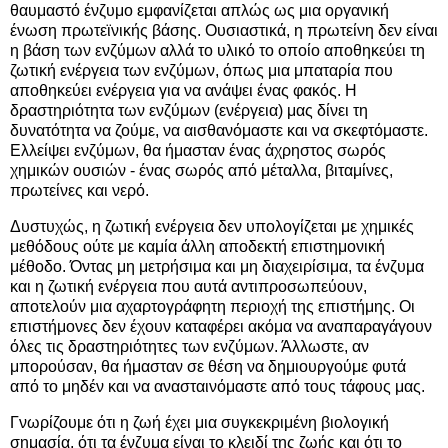
θαυμαστό ένζυμο εμφανίζεται απλώς ως μια οργανική
ένωση πρωτεϊνικής βάσης. Ουσιαστικά, η πρωτείνη δεν είναι
η βάση των ενζύμων αλλά το υλικό το οποίο αποθηκεύει τη
ζωτική ενέργεια των ενζύμων, όπως μια μπαταρία που
αποθηκεύει ενέργεια για να ανάψει ένας φακός. Η
δραστηριότητα των ενζύμων (ενέργεια) μας δίνει τη
δυνατότητα να ζούμε, να αισθανόμαστε και να σκεφτόμαστε.
Ελλείψει ενζύμων, θα ήμασταν ένας άχρηστος σωρός
χημικών ουσιών - ένας σωρός από μέταλλα, βιταμίνες,
πρωτείνες και νερό.
Δυστυχώς, η ζωτική ενέργεια δεν υπολογίζεται με χημικές
μεθόδους ούτε με καμία άλλη αποδεκτή επιστημονική
μέθοδο. Όντας μη μετρήσιμα και μη διαχειρίσιμα, τα ένζυμα
και η ζωτική ενέργεια που αυτά αντιπροσωπεύουν,
αποτελούν μια αχαρτογράφητη περιοχή της επιστήμης. Οι
επιστήμονες δεν έχουν καταφέρει ακόμα να αναπαραγάγουν
όλες τις δραστηριότητες των ενζύμων. Άλλωστε, αν
μπορούσαν, θα ήμασταν σε θέση να δημιουργούμε φυτά
από το μηδέν και να ανασταινόμαστε από τους τάφους μας.
Γνωρίζουμε ότι η ζωή έχει μια συγκεκριμένη βιολογική
σημασία, ότι τα ένζυμα είναι το κλειδί της ζωής και ότι το