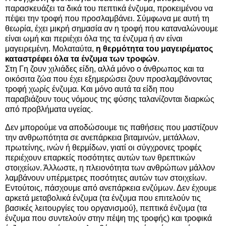
παρασκευάζει τα δικά του πεπτικά ένζυμα, προκειμένου να
πέψει την τροφή που προσλαμβάνει. Σύμφωνα με αυτή τη
θεωρία, έχει μικρή σημασία αν η τροφή που καταναλώνουμε
είναι ωμή και περιέχει όλα της τα ένζυμα ή αν είναι
μαγειρεμένη. Μολαταύτα,
η θερμότητα του μαγειρέματος
καταστρέφει όλα τα ένζυμα των τροφών
.
Στη Γη ζουν χιλιάδες είδη, αλλά μόνο ο άνθρωπος και τα
οικόσιτα ζώα που έχει εξημερώσει ζουν προσλαμβάνοντας
τροφή χωρίς ένζυμα. Και μόνο αυτά τα είδη που
παραβιάζουν τους νόμους της φύσης ταλανίζονται διαρκώς
από προβλήματα υγείας.
Δεν μπορούμε να αποδώσουμε τις παθήσεις που μαστίζουν
την ανθρωπότητα σε ανεπάρκεια βιταμινών, μετάλλων,
πρωτείνης, ινών ή θερμίδων, γιατί οι σύγχρονες τροφές
περιέχουν επαρκείς ποσότητες αυτών των θρεπτικών
στοιχείων. Άλλωστε, η πλειονότητα των ανθρώπων μάλλον
λαμβάνουν υπέρμετρες ποσότητες αυτών των στοιχείων.
Εντούτοις, πάσχουμε από ανεπάρκεια ενζύμων. Δεν έχουμε
αρκετά μεταβολικά ένζυμα (τα ένζυμα που επιτελούν τις
βασικές λειτουργίες του οργανισμού}, πεπτικά ένζυμα (τα
ένζυμα που συντελούν στην πέψη της τροφής) και τροφικά