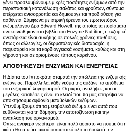
γένει προσλαμβάνουμε μικρές ποσότητες ενζύμων από την
περιστασιακή κατανάλωση σαλάτας και φρούτων, σύντομα
επέρχεται ανισορροπία και δημιουργείται προδιάθεση για
ασθένεια. Σύμφωνα με ιατρική έρευνα του πρωτοπόρου
ενζυμολόγου Δρα Edward Howell, της οποίας τα πορίσματα
ανακοινώθηκαν στο βιβλίο του Enzyme Nutrίtίon, η ενζυμική
ανεπάρκεια είναι συνήθης σε πολλές χρόνιες παθήσεις,
όπως οι αλλεργίες, οι δερματολογικές διαταραχές, η
παχυσαρκία και τα καρδιαγγειακά νοσήματα, καθώς και στη
γήρανση και σε ορισμένους τύπους καρκίνου.
ΑΠΟΘΉΚΕΥΣΗ ΕΝΖΥΜΩΝ ΚΑΙ ΕΝΕΡΓΕΙΑΣ
Η Δίαιτα του Ιπποκράτη σταματά την απώλεια της ενζυμικής
ενέργειας. Παράλληλα, κάθε γεύμα της αυξάνει το απόθεμα
του ενζυμικού λογαριασμού. Οι μικρές αναλήψεις και οι
μεγάλες καταθέσεις είναι το κλειδί που θα μας επιτρέψει να
αποκτήσουμε αφθονία μεταβολικών ενζύμων.
Υπενθυμίζουμε ότι τα μεταβολικά ένζυμα είναι αυτά που
ευθύνονται για τη δόμηση, την αποτοξίνωση και την
ανάπλαση του οργανισμού.
Όπως ανέφερα νωρίτερα, είναι πολύ αόριστο να πούμε ότι η
φύση θεραπεύει, αφού ουσιαστικά όλη τη δουλειά την