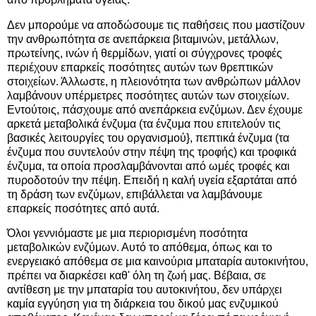
Δεν μπορούμε να αποδώσουμε τις παθήσεις που μαστίζουν
την ανθρωπότητα σε ανεπάρκεια βιταμινών, μετάλλων,
πρωτείνης, ινών ή θερμίδων, γιατί οι σύγχρονες τροφές
περιέχουν επαρκείς ποσότητες αυτών των θρεπτικών
στοιχείων. Άλλωστε, η πλειονότητα των ανθρώπων μάλλον
λαμβάνουν υπέρμετρες ποσότητες αυτών των στοιχείων.
Εντούτοις, πάσχουμε από ανεπάρκεια ενζύμων. Δεν έχουμε
αρκετά μεταβολικά ένζυμα (τα ένζυμα που επιτελούν τις
βασικές λειτουργίες του οργανισμού}, πεπτικά ένζυμα (τα
ένζυμα που συντελούν στην πέψη της τροφής) και τροφικά
ένζυμα, τα οποία προσλαμβάνονται από ωμές τροφές και
πυροδοτούν την πέψη. Επειδή η καλή υγεία εξαρτάται από
τη δράση των ενζύμων, επιβάλλεται να λαμβάνουμε
επαρκείς ποσότητες από αυτά.
Όλοι γεννιόμαστε με μια περιορισμένη ποσότητα
μεταβολικών ενζύμων. Αυτό το απόθεμα, όπως και το
ενεργειακό απόθεμα σε μια καινούρια μπαταρία αυτοκινήτου,
πρέπει να διαρκέσει καθ' όλη τη ζωή μας. Βέβαια, σε
αντίθεση με την μπαταρία του αυτοκινήτου, δεν υπάρχει
καμία εγγύηση για τη διάρκεια του δικού μας ενζυμικού