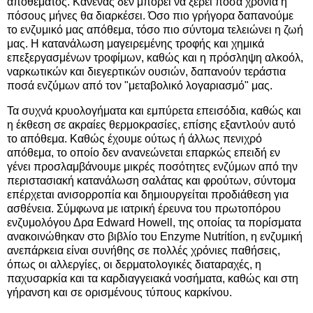
αποθέματος. Κανένας δεν μπορεί να ξέρει πόσα χρόνια ή
πόσους μήνες θα διαρκέσει. Όσο πιο γρήγορα δαπανούμε
το ενζυμικό μας απόθεμα, τόσο πιο σύντομα τελειώνει η ζωή
μας. Η κατανάλωση μαγειρεμένης τροφής και χημικά
επεξεργασμένων τροφίμων, καθώς και η πρόσληψη αλκοόλ,
ναρκωτικών και διεγερτικών ουσιών, δαπανούν τεράστια
ποσά ενζύμων από τον "μεταβολικό λογαριασμό" μας.
Τα συχνά κρυολογήματα και εμπύρετα επεισόδια, καθώς και
η έκθεση σε ακραίες θερμοκρασίες, επίσης εξαντλούν αυτό
το απόθεμα. Καθώς έχουμε ούτως ή άλλως πενιχρό
απόθεμα, το οποίο δεν ανανεώνεται επαρκώς επειδή εν
γένει προσλαμβάνουμε μικρές ποσότητες ενζύμων από την
περιστασιακή κατανάλωση σαλάτας και φρούτων, σύντομα
επέρχεται ανισορροπία και δημιουργείται προδιάθεση για
ασθένεια. Σύμφωνα με ιατρική έρευνα του πρωτοπόρου
ενζυμολόγου Δρα Edward Howell, της οποίας τα πορίσματα
ανακοινώθηκαν στο βιβλίο του Enzyme Nutrίtίon, η ενζυμική
ανεπάρκεια είναι συνήθης σε πολλές χρόνιες παθήσεις,
όπως οι αλλεργίες, οι δερματολογικές διαταραχές, η
παχυσαρκία και τα καρδιαγγειακά νοσήματα, καθώς και στη
γήρανση και σε ορισμένους τύπους καρκίνου.