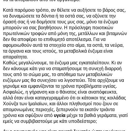
Κατά παρόμοιο τρόπο, αν θέλετε να αυξήσετε το βάρος σας,
να δυναμώσετε τα δόντια ή τα οστά σας, να οξύνετε την
όρασή σας ή να δομήσετε τους μυς σας, μόνο τα ένζυμα
μπορούν να σας βοηθήσουν. Η πρόσληψη ποιοτικών
πρωτεϊνικών τροφών από μόνη της, μετάλλων και βιταμινών
δεν θα αποφέρει το επιθυμητό αποτέλεσμα. Για να
αφομοιωθούν αυτά τα στοιχεία στο αίμα, τα οστά, τα νεύρα,
τα όργανα και τους ιστούς, τα μεταβολικά ένζυμα είναι
απαραίτητα.
Καθώς μεγαλώνουμε, τα ένζυμα μας εγκαταλείπουν. Κι αν
δεν κάνουμε κάτι για να σταματήσουμε τη συνεχή διαρροή
τους από το σώμα μας, το απόθεμα των μεταβολικών
ενζύμων μας θα συνεχίσει να λιγοστεύει. Τότε αρχίζουμε να
γερνάμε και εμφανίζονται τα χρόνια προβλήματα υγείας.
Ασφαλώς, η γήρανση και ο θάνατος είναι αναπόφευκτα,
αλλά όταν είναι καταγεγραμμένο ότι οι κάτοικοι της κοιλάδας
Χούνζα των Ιμαλαϊων, και άλλοι πληθυσμοί που ζουν σε
απομονωμένες περιοχές, ξεπερνούν τα εκατόν τριάντα
χρόνια και σφύζουν από
υγεία
μέχρι τα βαθιά γεράματα, γιατί
εμείς να συμβιβαστούμε με κάτι υποδεέστερο;