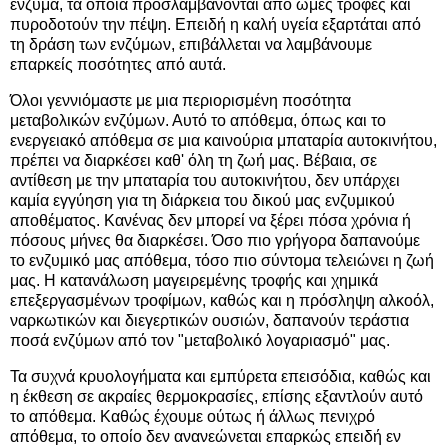
ένζυμα, τα οποία προσλαμβάνονται από ωμές τροφές και
πυροδοτούν την πέψη. Επειδή η καλή υγεία εξαρτάται από
τη δράση των ενζύμων, επιβάλλεται να λαμβάνουμε
επαρκείς ποσότητες από αυτά.
Όλοι γεννιόμαστε με μια περιορισμένη ποσότητα
μεταβολικών ενζύμων. Αυτό το απόθεμα, όπως και το
ενεργειακό απόθεμα σε μια καινούρια μπαταρία αυτοκινήτου,
πρέπει να διαρκέσει καθ' όλη τη ζωή μας. Βέβαια, σε
αντίθεση με την μπαταρία του αυτοκινήτου, δεν υπάρχει
καμία εγγύηση για τη διάρκεια του δικού μας ενζυμικού
αποθέματος. Κανένας δεν μπορεί να ξέρει πόσα χρόνια ή
πόσους μήνες θα διαρκέσει. Όσο πιο γρήγορα δαπανούμε
το ενζυμικό μας απόθεμα, τόσο πιο σύντομα τελειώνει η ζωή
μας. Η κατανάλωση μαγειρεμένης τροφής και χημικά
επεξεργασμένων τροφίμων, καθώς και η πρόσληψη αλκοόλ,
ναρκωτικών και διεγερτικών ουσιών, δαπανούν τεράστια
ποσά ενζύμων από τον "μεταβολικό λογαριασμό" μας.
Τα συχνά κρυολογήματα και εμπύρετα επεισόδια, καθώς και
η έκθεση σε ακραίες θερμοκρασίες, επίσης εξαντλούν αυτό
το απόθεμα. Καθώς έχουμε ούτως ή άλλως πενιχρό
απόθεμα, το οποίο δεν ανανεώνεται επαρκώς επειδή εν