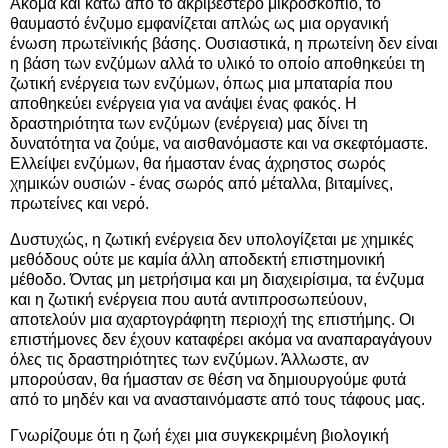
Ακόμα και κάτω από το ακριβέστερο μικροσκόπιο, το
θαυμαστό ένζυμο εμφανίζεται απλώς ως μια οργανική
ένωση πρωτεϊνικής βάσης. Ουσιαστικά, η πρωτείνη δεν είναι
η βάση των ενζύμων αλλά το υλικό το οποίο αποθηκεύει τη
ζωτική ενέργεια των ενζύμων, όπως μια μπαταρία που
αποθηκεύει ενέργεια για να ανάψει ένας φακός. Η
δραστηριότητα των ενζύμων (ενέργεια) μας δίνει τη
δυνατότητα να ζούμε, να αισθανόμαστε και να σκεφτόμαστε.
Ελλείψει ενζύμων, θα ήμασταν ένας άχρηστος σωρός
χημικών ουσιών - ένας σωρός από μέταλλα, βιταμίνες,
πρωτείνες και νερό.
Δυστυχώς, η ζωτική ενέργεια δεν υπολογίζεται με χημικές
μεθόδους ούτε με καμία άλλη αποδεκτή επιστημονική
μέθοδο. Όντας μη μετρήσιμα και μη διαχειρίσιμα, τα ένζυμα
και η ζωτική ενέργεια που αυτά αντιπροσωπεύουν,
αποτελούν μια αχαρτογράφητη περιοχή της επιστήμης. Οι
επιστήμονες δεν έχουν καταφέρει ακόμα να αναπαραγάγουν
όλες τις δραστηριότητες των ενζύμων. Άλλωστε, αν
μπορούσαν, θα ήμασταν σε θέση να δημιουργούμε φυτά
από το μηδέν και να ανασταινόμαστε από τους τάφους μας.
Γνωρίζουμε ότι η ζωή έχει μια συγκεκριμένη βιολογική