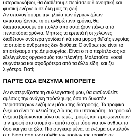
υπεραιωνόβιοι, θα διαθέτουμε περίσσεια διανοητική και
φυσική ενέργεια σε όλη μας τη ζωή.
Αν υπολογίσουμε την ηλικία των άγριων ζώων
αντιστοιχίζοντάς τη σε ανθρώπινα χρόνια, θα
διαπιστώσουμε ότι πολλά από αυτά ζουν πάνω από
πεντακόσια χρόνια. Μήπως τα ερπετά ή οι χελώνες
διαθέτουν ανώτερα γονίδια ή κάποια μορφή θεϊκής ευφυίας,
τα οποία ο άνθρωπος δεν διαθέτει; Ο άνθρωπος είναι το
επιστέγασμα της Δημιουργίας. Είναι ο πιο περίπλοκος και
εξελιγμένος οργανισμός του πλανήτη. Μολαταύτα, νοσεί
συχνότερα και σφοδρότερα από τα άλλα είδη, και ζει
λιγότερο. Γιατί;
ΠΑΡΤΕ ΟΣΑ ΕΝΖΥΜΑ ΜΠΟΡΕΙΤΕ
Αν ενστερνίζεστε τη συλλογιστική μου, θα αισθανθείτε
αμέσως την ανάγκη πρόσληψης όσο το δυνατόν
περισσότερων ενζύμων μέσω της διατροφής. Τα τροφικά
ένζυμα είναι το κλειδί της Δίαιτας του Ιπποκράτη. Τα τροφικά
ένζυμα βρίσκονται μόνο σε ωμές τροφές και προ-χωνεύουν
την τροφή στο στομάχι - αυτό ισχύει τόσο για τον άνθρωπο
όσο και για τα ζώα. Πιο συγκεκριμένα, τα ένζυμα συντελούν
στη διάσπαση των σύνθετων μορίων της τροφής σε