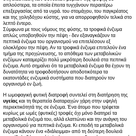
απλούστερα, τα οποία έπειτα τυγχάνουν περαιτέρω
επεξεργασίας από τα υγρά. του στομάχου, του παγκρέατος
και της χοληδόχου κύστης, για να απορροφηθσύν τελικά στο
λεπτό έντερο.
Σύμφωνα με τους νόμους της φύσης, τα τροφικά ένζυμα
απλώς υποβοηθούν την πέψη - δεν εξαναγκάζουν τα
πεπτικά ένζυμα του οργανισμού να επιτελέσουν εξ
ολοκλήρου την πέψη. Αν τα τροφικά ένζυμα επιτελούν ένα
τμήμα της προχώνεuσης, το απόθεμα των μεταβολικών
ενζύμων καταμερίζει πολύ μικρότερη δουλειά στα πεπnκά
ένζυμα. Αυτό σημαίνει ότι τα μεταβολικά ένζυμα θα έχουν τη
δυνατότητα να τροφοδοτήσουν αποδοτικότερα τα
εκατοντάδες ενζυμικά συστήματα που διατηρούν τον
οργανισμό εν ζωή.
Η ωμοφαγική φυτική διατροφή συντελεί στη διατήρηση της
υγείας
και τη θεραπεία διαταραχών χάρη στην υψηλή
περιεκτικότητά της σε ένζυμα. Ένα άτομο που τρέφεται
κυρίως με ωμές (φυτικές) τροφές όχι μόνο διατηρεί τα
μεταβολικά ένζυμά του, αλλά ελαττώνει και την ανάγκη του
οργανισμού για πεπτικά ένζυμα. Κι επειδή τα μεταβολικά
ένζυμα κάνουν ένα «διάλειμμα» από τη δεύτερη δουλειά