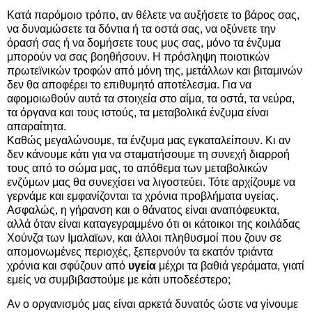
Κατά παρόμοιο τρόπο, αν θέλετε να αυξήσετε το βάρος σας,
να δυναμώσετε τα δόντια ή τα οστά σας, να οξύνετε την
όρασή σας ή να δομήσετε τους μυς σας, μόνο τα ένζυμα
μπορούν να σας βοηθήσουν. Η πρόσληψη ποιοτικών
πρωτεϊνικών τροφών από μόνη της, μετάλλων και βιταμινών
δεν θα αποφέρει το επιθυμητό αποτέλεσμα. Για να
αφομοιωθούν αυτά τα στοιχεία στο αίμα, τα οστά, τα νεύρα,
τα όργανα και τους ιστούς, τα μεταβολικά ένζυμα είναι
απαραίτητα.
Καθώς μεγαλώνουμε, τα ένζυμα μας εγκαταλείπουν. Κι αν
δεν κάνουμε κάτι για να σταματήσουμε τη συνεχή διαρροή
τους από το σώμα μας, το απόθεμα των μεταβολικών
ενζύμων μας θα συνεχίσει να λιγοστεύει. Τότε αρχίζουμε να
γερνάμε και εμφανίζονται τα χρόνια προβλήματα υγείας.
Ασφαλώς, η γήρανση και ο θάνατος είναι αναπόφευκτα,
αλλά όταν είναι καταγεγραμμένο ότι οι κάτοικοι της κοιλάδας
Χούνζα των Ιμαλαϊων, και άλλοι πληθυσμοί που ζουν σε
απομονωμένες περιοχές, ξεπερνούν τα εκατόν τριάντα
χρόνια και σφύζουν από
υγεία
μέχρι τα βαθιά γεράματα, γιατί
εμείς να συμβιβαστούμε με κάτι υποδεέστερο;
Αν ο οργανισμός μας είναι αρκετά δυνατός ώστε να γίνουμε