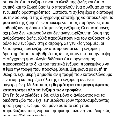
σημασία, ότι τα ένζυμα είναι το κλειδί της ζωής και ότι το
φυτικό και το ζωικό βασίλειο αποτελούν ένα συνδυασμό της
ενζυμικής δραστηριότητας. Ωστόσο, τι σχέση έχει η διατροφή
με την αδυναμία της σύγχρονης επιστήμης να αποκαλύψει τα
μυστικά
της ζωής ή, εν προκειμένω, τους παράγοντες που
καθορίζουν τη δραστικότητα ενός ενζύμου; Οι επιστήμονες
όχι μόνο δεν κατανοούν και δεν αναγνωρίζουν τη βάση της
ανθρώπινης ζωής, αλλά παραβλέπουν και τον καθοριστικό
ρόλο των ενζύμων στη διατροφή. Σε γενικές γραμμές, οι
λειτουργίες των ενζύμων υποτιμούνται και η ενζυμική
δραστηριότητα υποβαθμίζεται, ιδίως όσον αφορά την πέψη.
Η σύγχρονη φυσιολογία διδάσκει ότι ο οργανισμός
παρασκευάζει τα δικά του πεπτικά ένζυμα, προκειμένου να
πέψει την τροφή που προσλαμβάνει. Σύμφωνα με αυτή τη
θεωρία, έχει μικρή σημασία αν η τροφή που καταναλώνουμε
είναι ωμή και περιέχει όλα της τα ένζυμα ή αν είναι
μαγειρεμένη. Μολαταύτα,
η θερμότητα του μαγειρέματος
καταστρέφει όλα τα ένζυμα των τροφών
.
Στη Γη ζουν χιλιάδες είδη, αλλά μόνο ο άνθρωπος και τα
οικόσιτα ζώα που έχει εξημερώσει ζουν προσλαμβάνοντας
τροφή χωρίς ένζυμα. Και μόνο αυτά τα είδη που
παραβιάζουν τους νόμους της φύσης ταλανίζονται διαρκώς
από προβλήματα υγείας.