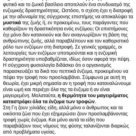
φυτικό και το ζωικό βασίλειο αποτελούν ένα συνδυασμό της
ενζυμικής δραστηριότητας. Ωστόσο, τι σχέση έχει η διατροφή
με την αδυναμία της σύγχρονης επιστήμης να αποκαλύψει τα
μυστικά
της ζωής ή, εν προκειμένω, τους παράγοντες που
καθορίζουν τη δραστικότητα ενός ενζύμου; Οι επιστήμονες
όχι μόνο δεν κατανοούν και δεν αναγνωρίζουν τη βάση της
ανθρώπινης ζωής, αλλά παραβλέπουν και τον καθοριστικό
ρόλο των ενζύμων στη διατροφή. Σε γενικές γραμμές, οι
λειτουργίες των ενζύμων υποτιμούνται και η ενζυμική
δραστηριότητα υποβαθμίζεται, ιδίως όσον αφορά την πέψη.
Η σύγχρονη φυσιολογία διδάσκει ότι ο οργανισμός
παρασκευάζει τα δικά του πεπτικά ένζυμα, προκειμένου να
πέψει την τροφή που προσλαμβάνει. Σύμφωνα με αυτή τη
θεωρία, έχει μικρή σημασία αν η τροφή που καταναλώνουμε
είναι ωμή και περιέχει όλα της τα ένζυμα ή αν είναι
μαγειρεμένη. Μολαταύτα,
η θερμότητα του μαγειρέματος
καταστρέφει όλα τα ένζυμα των τροφών
.
Στη Γη ζουν χιλιάδες είδη, αλλά μόνο ο άνθρωπος και τα
οικόσιτα ζώα που έχει εξημερώσει ζουν προσλαμβάνοντας
τροφή χωρίς ένζυμα. Και μόνο αυτά τα είδη που
παραβιάζουν τους νόμους της φύσης ταλανίζονται διαρκώς
από προβλήματα υγείας.