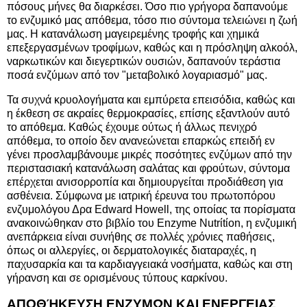
πόσους μήνες θα διαρκέσει. Όσο πιο γρήγορα δαπανούμε
το ενζυμικό μας απόθεμα, τόσο πιο σύντομα τελειώνει η ζωή
μας. Η κατανάλωση μαγειρεμένης τροφής και χημικά
επεξεργασμένων τροφίμων, καθώς και η πρόσληψη αλκοόλ,
ναρκωτικών και διεγερτικών ουσιών, δαπανούν τεράστια
ποσά ενζύμων από τον "μεταβολικό λογαριασμό" μας.
Τα συχνά κρυολογήματα και εμπύρετα επεισόδια, καθώς και
η έκθεση σε ακραίες θερμοκρασίες, επίσης εξαντλούν αυτό
το απόθεμα. Καθώς έχουμε ούτως ή άλλως πενιχρό
απόθεμα, το οποίο δεν ανανεώνεται επαρκώς επειδή εν
γένει προσλαμβάνουμε μικρές ποσότητες ενζύμων από την
περιστασιακή κατανάλωση σαλάτας και φρούτων, σύντομα
επέρχεται ανισορροπία και δημιουργείται προδιάθεση για
ασθένεια. Σύμφωνα με ιατρική έρευνα του πρωτοπόρου
ενζυμολόγου Δρα Edward Howell, της οποίας τα πορίσματα
ανακοινώθηκαν στο βιβλίο του Enzyme Nutrίtίon, η ενζυμική
ανεπάρκεια είναι συνήθης σε πολλές χρόνιες παθήσεις,
όπως οι αλλεργίες, οι δερματολογικές διαταραχές, η
παχυσαρκία και τα καρδιαγγειακά νοσήματα, καθώς και στη
γήρανση και σε ορισμένους τύπους καρκίνου.
ΑΠΟΘΉΚΕΥΣΗ ΕΝΖΥΜΩΝ ΚΑΙ ΕΝΕΡΓΕΙΑΣ