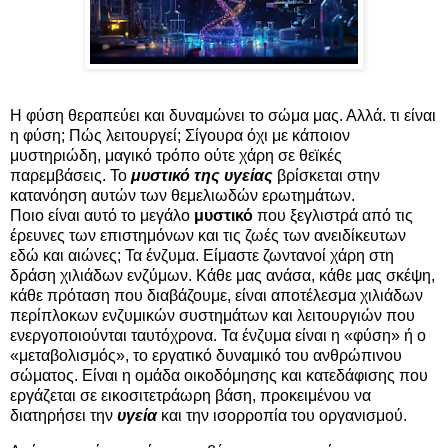
Η φύση θεραπεύει και δυναμώνει το σώμα μας. Αλλά. τι είναι
η φύση; Πώς λειτουργεί; Σίγουρα όχι με κάποιον
μυστηριώδη, μαγικό τρόπο ούτε χάρη σε θεϊκές
παρεμβάσεις. Το
μυστικό της υγείας
βρίσκεται στην
κατανόηση αυτών των θεμελιωδών ερωτημάτων.
Ποιο είναι αυτό το μεγάλο
μυστικό
που ξεγλιστρά από τις
έρευνες των επιστημόνων και τις ζωές των ανειδίκευτων
εδώ και αιώνες; Τα ένζυμα. Είμαστε ζωντανοί χάρη στη
δράση χιλιάδων ενζύμων. Κάθε μας ανάσα, κάθε μας σκέψη,
κάθε πρόταση που διαβάζουμε, είναι αποτέλεσμα χιλιάδων
περίπλοκων ενζυμικών συστημάτων και λειτουργιών που
ενεργοποιούνται ταυτόχρονα. Τα ένζυμα είναι η «φύση» ή ο
«μεταβολισμός», το εργατικό δυναμικό του ανθρώπινου
σώματος. Είναι η ομάδα οικοδόμησης και κατεδάφισης που
εργάζεται σε εικοσιτετράωρη βάση, προκειμένου να
διατηρήσει την
υγεία
και την ισορροπία του οργανισμού.