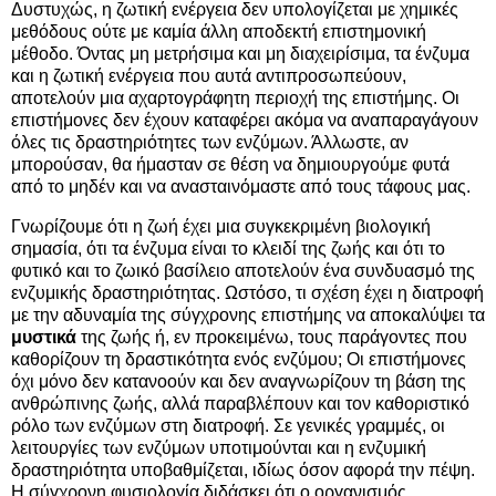
Δυστυχώς, η ζωτική ενέργεια δεν υπολογίζεται με χημικές
μεθόδους ούτε με καμία άλλη αποδεκτή επιστημονική
μέθοδο. Όντας μη μετρήσιμα και μη διαχειρίσιμα, τα ένζυμα
και η ζωτική ενέργεια που αυτά αντιπροσωπεύουν,
αποτελούν μια αχαρτογράφητη περιοχή της επιστήμης. Οι
επιστήμονες δεν έχουν καταφέρει ακόμα να αναπαραγάγουν
όλες τις δραστηριότητες των ενζύμων. Άλλωστε, αν
μπορούσαν, θα ήμασταν σε θέση να δημιουργούμε φυτά
από το μηδέν και να ανασταινόμαστε από τους τάφους μας.
Γνωρίζουμε ότι η ζωή έχει μια συγκεκριμένη βιολογική
σημασία, ότι τα ένζυμα είναι το κλειδί της ζωής και ότι το
φυτικό και το ζωικό βασίλειο αποτελούν ένα συνδυασμό της
ενζυμικής δραστηριότητας. Ωστόσο, τι σχέση έχει η διατροφή
με την αδυναμία της σύγχρονης επιστήμης να αποκαλύψει τα
μυστικά
της ζωής ή, εν προκειμένω, τους παράγοντες που
καθορίζουν τη δραστικότητα ενός ενζύμου; Οι επιστήμονες
όχι μόνο δεν κατανοούν και δεν αναγνωρίζουν τη βάση της
ανθρώπινης ζωής, αλλά παραβλέπουν και τον καθοριστικό
ρόλο των ενζύμων στη διατροφή. Σε γενικές γραμμές, οι
λειτουργίες των ενζύμων υποτιμούνται και η ενζυμική
δραστηριότητα υποβαθμίζεται, ιδίως όσον αφορά την πέψη.
Η σύγχρονη φυσιολογία διδάσκει ότι ο οργανισμός