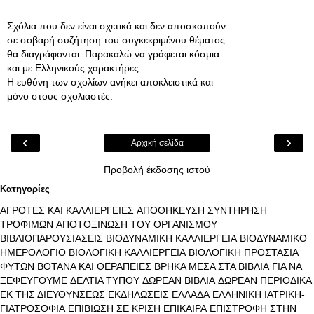
Σχόλια που δεν είναι σχετικά και δεν αποσκοπούν
σε σοβαρή συζήτηση του συγκεκριμένου θέματος
θα διαγράφονται. Παρακαλώ να γράφεται κόσμια
και με Ελληνικούς χαρακτήρες.
Η ευθύνη των σχολίων ανήκει αποκλειστικά και
μόνο στους σχολιαστές.
‹
›
Αρχική σελίδα
Προβολή έκδοσης ιστού
Κατηγορίες
ΑΓΡΟΤΕΣ ΚΑΙ ΚΑΛΛΙΕΡΓΕΙΕΣ
ΑΠΟΘΗΚΕΥΣΗ ΣΥΝΤΗΡΗΣΗ
ΤΡΟΦΙΜΩΝ
ΑΠΟΤΟΞΙΝΩΣΗ ΤΟΥ ΟΡΓΑΝΙΣΜΟΥ
ΒΙΒΛΙΟΠΑΡΟΥΣΙΑΣΕΙΣ
ΒΙΟΔΥΝΑΜΙΚΗ ΚΑΛΛΙΕΡΓΕΙΑ
ΒΙΟΔΥΝΑΜΙΚΟ
ΗΜΕΡΟΛΟΓΙΟ
ΒΙΟΛΟΓΙΚΗ ΚΑΛΛΙΕΡΓΕΙΑ
ΒΙΟΛΟΓΙΚΗ ΠΡΟΣΤΑΣΙΑ
ΦΥΤΩΝ
ΒΟΤΑΝΑ ΚΑΙ ΘΕΡΑΠΕΙΕΣ
ΒΡΗΚΑ ΜΕΣΑ ΣΤΑ ΒΙΒΛΙΑ
ΓΙΑ ΝΑ
ΞΕΦΕΥΓΟΥΜΕ
ΔΕΛΤΙΑ ΤΥΠΟΥ
ΔΩΡΕΑΝ ΒΙΒΛΙΑ
ΔΩΡΕΑΝ ΠΕΡΙΟΔΙΚΑ
ΕΚ ΤΗΣ ΔΙΕΥΘΥΝΣΕΩΣ
ΕΚΔΗΛΩΣΕΙΣ
ΕΛΛΑΔΑ
ΕΛΛΗΝΙΚΗ ΙΑΤΡΙΚΗ-
ΓΙΑΤΡΟΣΟΦΙΑ
ΕΠΙΒΙΩΣΗ ΣΕ ΚΡΙΣΗ
ΕΠΙΚΑΙΡΑ
ΕΠΙΣΤΡΟΦΗ ΣΤΗΝ