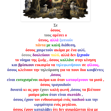
Σε
όσους
τους
αρέσει ο
ύπνος,
αλλά
ξυπνούν
πάντα
με καλή
διάθεση,
όσους
χαιρετούν
ακόμα με ένα
φιλί,
όσους
δουλεύουν
πολύ,
αλλά δεν
ξεχνούν
το
νόημα
της ζωής
, όσους
κολλάνε
στην κίνηση
και
βρίσκουν
ευκαιρία να
τηλεφωνήσουν
σε
φίλους,
όσους
κλείνουν την
τηλεόραση
για να πουν δυο
κουβέντες
,
όσους
είναι
ευτυχισμένοι
ακόμα και όταν
καταφέρνουν
τα μισά ,
όσους
τραγουδούν
δυνατά
κι ας μην
έχου
ν
καλή φωνή
,όσους
τα βλέπουν
μαύρα
μόνο
όταν είναι
σκοτάδι
,
όσους έχουν
τον ενθουσιασμό ενός
παιδιού
και την
ωριμότητα
ενός μεγάλου
,
όσους έχουν
καταλάβει
ότι δεν αγοράζονται όλα με