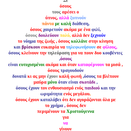
Σε
όσους
τους
αρέσει ο
ύπνος,
αλλά
ξυπνούν
πάντα
με καλή
διάθεση,
όσους
χαιρετούν
ακόμα με ένα
φιλί,
όσους
δουλεύουν
πολύ,
αλλά δεν
ξεχνούν
το
νόημα
της ζωής
, όσους
κολλάνε
στην κίνηση
και
βρίσκουν
ευκαιρία να
τηλεφωνήσουν
σε
φίλους,
όσους
κλείνουν την
τηλεόραση
για να πουν δυο
κουβέντες
,
όσους
είναι
ευτυχισμένοι
ακόμα και όταν
καταφέρνουν
τα μισά ,
όσους
τραγουδούν
δυνατά
κι ας μην
έχου
ν
καλή φωνή
,όσους
τα βλέπουν
μαύρα
μόνο
όταν είναι
σκοτάδι
,
όσους έχουν
τον ενθουσιασμό ενός
παιδιού
και την
ωριμότητα
ενός μεγάλου
,
όσους έχουν
καταλάβει
ότι δεν αγοράζονται όλα με
το
χρήμα
,
όσους δεν
περιμένουν τα
Χριστούγεννα
για
να
γίνουν