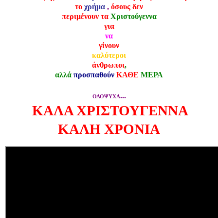
το
χρήμα
,
όσους δεν
περιμένουν τα
Χριστούγεννα
για
να
γίνουν
καλύτεροι
άνθρωποι
,
αλλά
προσπαθούν
ΚΑΘΕ
ΜΕΡΑ
...
ΟΛΟΨΥΧΑ
ΚΑΛΑ ΧΡΙΣΤΟΥΓΕΝΝΑ
ΚΑΛΗ ΧΡΟΝΙΑ