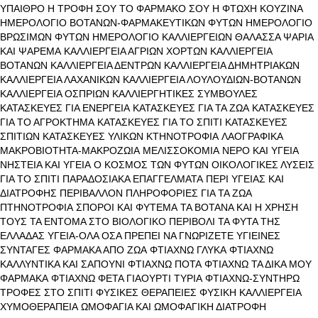
ΥΠΑΙΘΡΟ
Η ΤΡΟΦΗ ΣΟΥ ΤΟ ΦΑΡΜΑΚΟ ΣΟΥ
Η ΦΤΩΧΗ ΚΟΥΖΙΝΑ
ΗΜΕΡΟΛΟΓΙΟ ΒΟΤΑΝΩΝ-ΦΑΡΜΑΚΕΥΤΙΚΩΝ ΦΥΤΩΝ
ΗΜΕΡΟΛΟΓΙΟ
ΒΡΩΣΙΜΩΝ ΦΥΤΩΝ
ΗΜΕΡΟΛΟΓΙΟ ΚΑΛΛΙΕΡΓΕΙΩΝ
ΘΑΛΑΣΣΑ ΨΑΡΙΑ
ΚΑΙ ΨΑΡΕΜΑ
ΚΑΛΛΙΕΡΓΕΙΑ ΑΓΡΙΩΝ ΧΟΡΤΩΝ
ΚΑΛΛΙΕΡΓΕΙΑ
ΒΟΤΑΝΩΝ
ΚΑΛΛΙΕΡΓΕΙΑ ΔΕΝΤΡΩΝ
ΚΑΛΛΙΕΡΓΕΙΑ ΔΗΜΗΤΡΙΑΚΩΝ
ΚΑΛΛΙΕΡΓΕΙΑ ΛΑΧΑΝΙΚΩΝ
ΚΑΛΛΙΕΡΓΕΙΑ ΛΟΥΛΟΥΔΙΩΝ-ΒΟΤΑΝΩΝ
ΚΑΛΛΙΕΡΓΕΙΑ ΟΣΠΡΙΩΝ
ΚΑΛΛΙΕΡΓΗΤΙΚΕΣ ΣΥΜΒΟΥΛΕΣ
ΚΑΤΑΣΚΕΥΕΣ ΓΙΑ ΕΝΕΡΓΕΙΑ
ΚΑΤΑΣΚΕΥΕΣ ΓΙΑ ΤΑ ΖΩΑ
ΚΑΤΑΣΚΕΥΕΣ
ΓΙΑ ΤΟ ΑΓΡΟΚΤΗΜΑ
ΚΑΤΑΣΚΕΥΕΣ ΓΙΑ ΤΟ ΣΠΙΤΙ
ΚΑΤΑΣΚΕΥΕΣ
ΣΠΙΤΙΩΝ
ΚΑΤΑΣΚΕΥΕΣ ΥΛΙΚΩΝ
ΚΤΗΝΟΤΡΟΦΙΑ
ΛΑΟΓΡΑΦΙΚΑ
ΜΑΚΡΟΒΙΟΤΗΤΑ-ΜΑΚΡΟΖΩΙΑ
ΜΕΛΙΣΣΟΚΟΜΙΑ
ΝΕΡΟ ΚΑΙ ΥΓΕΙΑ
ΝΗΣΤΕΙΑ ΚΑΙ ΥΓΕΙΑ
Ο ΚΟΣΜΟΣ ΤΩΝ ΦΥΤΩΝ
ΟΙΚΟΛΟΓΙΚΕΣ ΛΥΣΕΙΣ
ΓΙΑ ΤΟ ΣΠΙΤΙ
ΠΑΡΑΔΟΣΙΑΚΑ ΕΠΑΓΓΕΛΜΑΤΑ
ΠΕΡΙ ΥΓΕΙΑΣ ΚΑΙ
ΔΙΑΤΡΟΦΗΣ
ΠΕΡΙΒΑΛΛΟΝ
ΠΛΗΡΟΦΟΡΙΕΣ ΓΙΑ ΤΑ ΖΩΑ
ΠΤΗΝΟΤΡΟΦΙΑ
ΣΠΟΡΟΙ ΚΑΙ ΦΥΤΕΜΑ
ΤΑ ΒΟΤΑΝΑ ΚΑΙ Η ΧΡΗΣΗ
ΤΟΥΣ
ΤΑ ΕΝΤΟΜΑ ΣΤΟ ΒΙΟΛΟΓΙΚΟ ΠΕΡΙΒΟΛΙ
ΤΑ ΦΥΤΑ ΤΗΣ
ΕΛΛΑΔΑΣ
ΥΓΕΙΑ-ΟΛΑ ΟΣΑ ΠΡΕΠΕΙ ΝΑ ΓΝΩΡΙΖΕΤΕ
ΥΓΙΕΙΝΕΣ
ΣΥΝΤΑΓΕΣ
ΦΑΡΜΑΚΑ ΑΠΟ ΖΩΑ
ΦΤΙΑΧΝΩ ΓΛΥΚΑ
ΦΤΙΑΧΝΩ
ΚΑΛΛΥΝΤΙΚΑ ΚΑΙ ΣΑΠΟΥΝΙ
ΦΤΙΑΧΝΩ ΠΟΤΑ
ΦΤΙΑΧΝΩ ΤΑ ΔΙΚΑ ΜΟΥ
ΦΑΡΜΑΚΑ
ΦΤΙΑΧΝΩ ΦΕΤΑ ΓΙΑΟΥΡΤΙ ΤΥΡΙΑ
ΦΤΙΑΧΝΩ-ΣΥΝΤΗΡΩ
ΤΡΟΦΕΣ ΣΤΟ ΣΠΙΤΙ
ΦΥΣΙΚΕΣ ΘΕΡΑΠΕΙΕΣ
ΦΥΣΙΚΗ ΚΑΛΛΙΕΡΓΕΙΑ
ΧΥΜΟΘΕΡΑΠΕΙΑ
ΩΜΟΦΑΓΙΑ ΚΑΙ ΩΜΟΦΑΓΙΚΗ ΔΙΑΤΡΟΦΗ