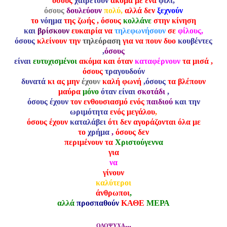
όσους
χαιρετούν
ακόμα με ένα
φιλί,
όσους
δουλεύουν
πολύ,
αλλά δεν
ξεχνούν
το
νόημα
της ζωής
, όσους
κολλάνε
στην κίνηση
και
βρίσκουν
ευκαιρία να
τηλεφωνήσουν
σε
φίλους,
όσους
κλείνουν την
τηλεόραση
για να πουν δυο
κουβέντες
,
όσους
είναι
ευτυχισμένοι
ακόμα και όταν
καταφέρνουν
τα μισά ,
όσους
τραγουδούν
δυνατά
κι ας μην
έχου
ν
καλή φωνή
,όσους
τα βλέπουν
μαύρα
μόνο
όταν είναι
σκοτάδι
,
όσους έχουν
τον ενθουσιασμό ενός
παιδιού
και την
ωριμότητα
ενός μεγάλου
,
όσους έχουν
καταλάβει
ότι δεν αγοράζονται όλα με
το
χρήμα
,
όσους δεν
περιμένουν τα
Χριστούγεννα
για
να
γίνουν
καλύτεροι
άνθρωποι
,
αλλά
προσπαθούν
ΚΑΘΕ
ΜΕΡΑ
...
ΟΛΟΨΥΧΑ