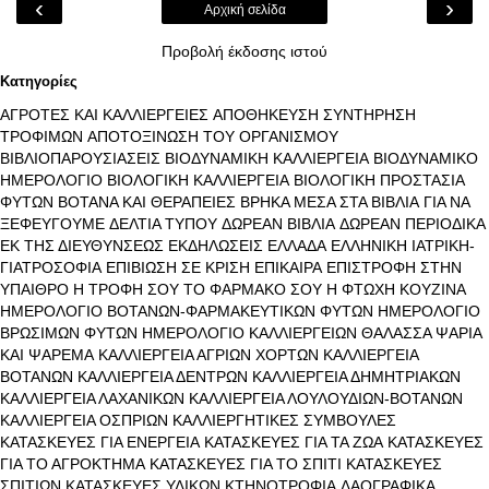
‹
›
Αρχική σελίδα
Προβολή έκδοσης ιστού
Κατηγορίες
ΑΓΡΟΤΕΣ ΚΑΙ ΚΑΛΛΙΕΡΓΕΙΕΣ
ΑΠΟΘΗΚΕΥΣΗ ΣΥΝΤΗΡΗΣΗ
ΤΡΟΦΙΜΩΝ
ΑΠΟΤΟΞΙΝΩΣΗ ΤΟΥ ΟΡΓΑΝΙΣΜΟΥ
ΒΙΒΛΙΟΠΑΡΟΥΣΙΑΣΕΙΣ
ΒΙΟΔΥΝΑΜΙΚΗ ΚΑΛΛΙΕΡΓΕΙΑ
ΒΙΟΔΥΝΑΜΙΚΟ
ΗΜΕΡΟΛΟΓΙΟ
ΒΙΟΛΟΓΙΚΗ ΚΑΛΛΙΕΡΓΕΙΑ
ΒΙΟΛΟΓΙΚΗ ΠΡΟΣΤΑΣΙΑ
ΦΥΤΩΝ
ΒΟΤΑΝΑ ΚΑΙ ΘΕΡΑΠΕΙΕΣ
ΒΡΗΚΑ ΜΕΣΑ ΣΤΑ ΒΙΒΛΙΑ
ΓΙΑ ΝΑ
ΞΕΦΕΥΓΟΥΜΕ
ΔΕΛΤΙΑ ΤΥΠΟΥ
ΔΩΡΕΑΝ ΒΙΒΛΙΑ
ΔΩΡΕΑΝ ΠΕΡΙΟΔΙΚΑ
ΕΚ ΤΗΣ ΔΙΕΥΘΥΝΣΕΩΣ
ΕΚΔΗΛΩΣΕΙΣ
ΕΛΛΑΔΑ
ΕΛΛΗΝΙΚΗ ΙΑΤΡΙΚΗ-
ΓΙΑΤΡΟΣΟΦΙΑ
ΕΠΙΒΙΩΣΗ ΣΕ ΚΡΙΣΗ
ΕΠΙΚΑΙΡΑ
ΕΠΙΣΤΡΟΦΗ ΣΤΗΝ
ΥΠΑΙΘΡΟ
Η ΤΡΟΦΗ ΣΟΥ ΤΟ ΦΑΡΜΑΚΟ ΣΟΥ
Η ΦΤΩΧΗ ΚΟΥΖΙΝΑ
ΗΜΕΡΟΛΟΓΙΟ ΒΟΤΑΝΩΝ-ΦΑΡΜΑΚΕΥΤΙΚΩΝ ΦΥΤΩΝ
ΗΜΕΡΟΛΟΓΙΟ
ΒΡΩΣΙΜΩΝ ΦΥΤΩΝ
ΗΜΕΡΟΛΟΓΙΟ ΚΑΛΛΙΕΡΓΕΙΩΝ
ΘΑΛΑΣΣΑ ΨΑΡΙΑ
ΚΑΙ ΨΑΡΕΜΑ
ΚΑΛΛΙΕΡΓΕΙΑ ΑΓΡΙΩΝ ΧΟΡΤΩΝ
ΚΑΛΛΙΕΡΓΕΙΑ
ΒΟΤΑΝΩΝ
ΚΑΛΛΙΕΡΓΕΙΑ ΔΕΝΤΡΩΝ
ΚΑΛΛΙΕΡΓΕΙΑ ΔΗΜΗΤΡΙΑΚΩΝ
ΚΑΛΛΙΕΡΓΕΙΑ ΛΑΧΑΝΙΚΩΝ
ΚΑΛΛΙΕΡΓΕΙΑ ΛΟΥΛΟΥΔΙΩΝ-ΒΟΤΑΝΩΝ
ΚΑΛΛΙΕΡΓΕΙΑ ΟΣΠΡΙΩΝ
ΚΑΛΛΙΕΡΓΗΤΙΚΕΣ ΣΥΜΒΟΥΛΕΣ
ΚΑΤΑΣΚΕΥΕΣ ΓΙΑ ΕΝΕΡΓΕΙΑ
ΚΑΤΑΣΚΕΥΕΣ ΓΙΑ ΤΑ ΖΩΑ
ΚΑΤΑΣΚΕΥΕΣ
ΓΙΑ ΤΟ ΑΓΡΟΚΤΗΜΑ
ΚΑΤΑΣΚΕΥΕΣ ΓΙΑ ΤΟ ΣΠΙΤΙ
ΚΑΤΑΣΚΕΥΕΣ
ΣΠΙΤΙΩΝ
ΚΑΤΑΣΚΕΥΕΣ ΥΛΙΚΩΝ
ΚΤΗΝΟΤΡΟΦΙΑ
ΛΑΟΓΡΑΦΙΚΑ