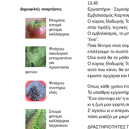
13.45
Εργαστήριο - Σεμινάρ
Δημοφιλείς αναρτήσεις
Εμβολιασμός Καρπο
Ντομάτα:
Ο κύριος Θοδωρής Τσι
σπορά
στην πράξη, τεχνικέ
φύτεμα
Ο εμβολιασμός, το μπ
καλλιέργεια
"ένα".
Ποια δέντρα είναι συ
Φτιάχνω
επιλέγουμε το σωστό 
οικολογικό
Όλα αυτά θα τα μάθου
εντομοκτόνο
για
Ο κύριος Θοδωρής Τσι
προστασία
αυτό που κάνει, θα απ
φυτών
είμαστε αρχάριοι κα
Φτιάχνω
Όπως κάθε χρόνο έτσι
συντηρώ
ελιές
Το υπαίθριο εργαστήρ
"Ενα σύννεφο είν’ η 
κι η ζωή μου γιορτή σ
Σ’ αγαπώ κι ο απέρα
Σπορά
φύτεμα
πόσο μοιάζει με μικρή 
καλλιέργεια
λαχανικών
ΔΡΑΣΤΗΡΙΟΤΗΤΕΣ Γ