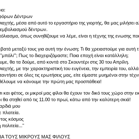
ιο:
φόρων Δέντρων
αχτής, μέσα από αυτό το εργαστήριο της γιορτής, θα μας μιλήσει 
ς εμβολιασμού δέντρων.
όλιασμα, όπως συνηθίζουμε να λέμε, είναι η τέχνης της ενωσης που
μβατά μεταξύ τους για αυτή την ένωση; Τι θα χρειαστούμε για αυτή 
"μπόλι"'; Πως το διαχειριζόμαστε; Ποια εποχή είναι κατάλληλη;
με, θα τα δούμε, από κοντά στο Σκουντέρι στις 30 του Απρίλη.
αχτής, με την χαρακτηριστική του ευγένεια, την εμπειρία του, αλλ
αντήσει σε όλες τις ερωτήσεις μας, είτε είμαστε μυημένοι στην τέχν
ι θέλουμε να κάνουμε την πρώτη μας προσπάθεια!
 και φέτος, οι μικροί μας φίλοι θα έχουν τον δικό τους χώρο στην 
ι θα στηθεί από τις 11.00 το πρωί, κάτω από την καλύτερη σκιά!
καρδιά μου
ε πλατεία.
ντος κόσμος
πολιτεία...''
ΙΑ ΤΟΥΣ ΜΙΚΡΟΥΣ ΜΑΣ ΦΙΛΟΥΣ