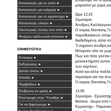
Κατασκευές για το σπίτι ►
μοιραστεί με χαρά μα
Κατασκευές για ενέργεια ►
Ώρα 12:15
Κατασκευές για το αγρόκτημα ►
Σεμινάριο:
Κατασκευές υλικών ►
Άνυδρες Καλλιέργειε
Ο κύριος Θανάσης Γε
Οικολογικές λύσεις στο σπίτι ►
παραδοσιακών σπόρων
Φτιάχνω καλλυντικά-σαπούνι ►
διαδεδομένη, αλλά στ
Τι σημαίνει άνυδρη κ
ΕΝΗΜΕΡΩΤΙΚΑ
Μπορούν όλα τα χωράφ
Πως και πότε γίνεται
Επίκαιρα ►
μειονεκτήματα αυτού 
Εκδηλώσεις ►
των καρπών;
Δελτία τύπου ►
Αυτά και άλλα πολλά,
σεμινάριο για την άν
Ελλάδα ►
Ο κύριος Θανάσης Γε
Περιβάλλον ►
13.00
Επιβίωση σε κρίση ►
Σεμινάριο - Εργαστήρ
Επιστροφή στην Ύπαιθρο ►
Βότανα - Δώρα από τ
Για να ξεφεύγουμε ►
Εργαστήρι - Παρασκ
Εκ της διευθύνσεως ►