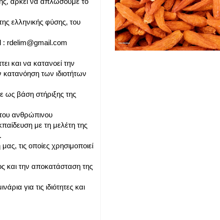
της, αρκεί να απλώσουμε το
ης ελληνικής φύσης, του
l : rdelim@gmail.com
ει και να κατανοεί την
ην κατανόηση των ιδιοτήτων
ε ως βάση στήριξης της
ς του ανθρώπινου
κπαίδευση με τη μελέτη της
.
ας, τις οποίες χρησιμοποιεί
ς και την αποκατάσταση της
άρια για τις ιδιότητες και