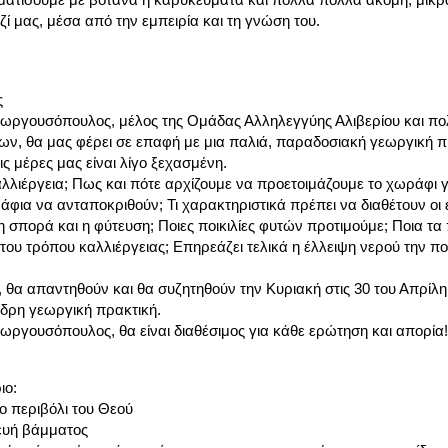
ζί μας, μέσα από την εμπειρία και τη γνώση του.
ς
ωργουσόπουλος, μέλος της Ομάδας Αλληλεγγύης Αλιβερίου και πολ
, θα μας φέρει σε επαφή με μια παλιά, παραδοσιακή γεωργική πρ
ις μέρες μας είναι λίγο ξεχασμένη.
αλλιέργεια; Πως και πότε αρχίζουμε να προετοιμάζουμε το χωράφι γ
ια να ανταποκριθούν; Τι χαρακτηριστικά πρέπει να διαθέτουν οι 
 η σπορά και η φύτευση; Ποιες ποικιλίες φυτών προτιμούμε; Ποια τα
του τρόπου καλλιέργειας; Επηρεάζει τελικά η έλλειψη νερού την πο
 θα απαντηθούν και θα συζητηθούν την Κυριακή στις 30 του Απρίλη
υδρη γεωργική πρακτική.
ωργουσόπουλος, θα είναι διαθέσιμος για κάθε ερώτηση και απορία!
ιο:
ο περιβόλι του Θεού
ευή βάμματος