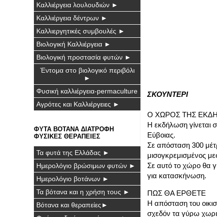
Καλλιέργεια λουλουδιών ►
Καλλιέργεια δέντρων ►
Καλλιεργητικές συμβουλές ►
Βιολογική Καλλιέργεια ►
Βιολογική προστασία φυτών ►
Έντομα στο βιολογικό περιβόλι
►
Φυσική καλλιέργεια-permaculture
ΣΚΟΥΝΤΕΡΙ
Αγρότες και Καλλιέργειες ►
Ο ΧΩΡΟΣ ΤΗΣ ΕΚΔ
Η εκδήλωση γίνεται 
ΦΥΤΑ ΒΟΤΑΝΑ ΔΙΑΤΡΟΦΗ
Εύβοιας.
ΦΥΣΙΚΕΣ ΘΕΡΑΠΕΙΕΣ
Σε απόσταση 300 μέτ
Τα φυτά της Ελλάδας ►
μισογκρεμισμένος μεσ
Σε αυτό το χώρο θα γ
Ημερολόγιο βρώσιμων φυτών ►
για κατασκήνωση.
Ημερολόγιο βοτάνων ►
Τα βότανα και η χρήση τους ►
ΠΩΣ ΘΑ ΕΡΘΕΤΕ
Η απόσταση του οικισ
Βότανα και θεραπείες►
σχεδόν τα γύρω χωρι