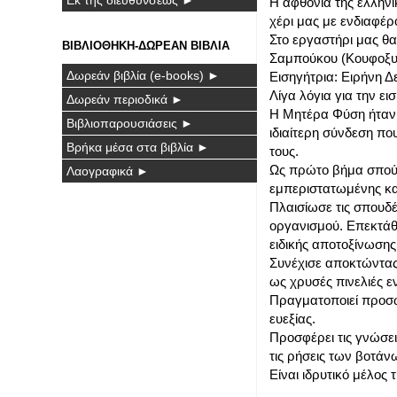
Η αφθονία της ελληνι
χέρι μας με ενδιαφέρ
Στο εργαστήρι μας θα
ΒΙΒΛΙΟΘΗΚΗ-ΔΩΡΕΑΝ ΒΙΒΛΙΑ
Σαμπούκου (Κουφοξυλ
Δωρεάν βιβλία (e-books) ►
Εισηγήτρια: Ειρήνη Δ
Λίγα λόγια για την ει
Δωρεάν περιοδικά ►
Η Μητέρα Φύση ήταν π
Βιβλιοπαρουσιάσεις ►
ιδιαίτερη σύνδεση που
Βρήκα μέσα στα βιβλία ►
τους.
Ως πρώτο βήμα σπούδ
Λαογραφικά ►
εμπεριστατωμένης κα
Πλαισίωσε τις σπουδέ
οργανισμού. Επεκτάθη
ειδικής αποτοξίνωση
Συνέχισε αποκτώντας 
ως χρυσές πινελιές ε
Πραγματοποιεί προσω
ευεξίας.
Προσφέρει τις γνώσεις
τις ρήσεις των βοτάν
Είναι ιδρυτικό μέλος 