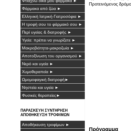
Φτιάχνω δικά μου φάρμακα ►
Προτεινόμενος δρόμος
Φάρμακα από ζώα ►
Ελληνική Ιατρική-Γιατροσόφια ►
Η τροφή σου το φάρμακό σου ►
Περί υγείας & διατροφής ►
Υγεία: πρέπει να γνωρίζετε ►
Μακροβιότητα-μακροζωία ►
Αποτοξίνωση του οργανισμού ►
Νερό και υγεία ►
Χυμοθεραπεία ►
Ωμομοφαγική διατροφή►
Νηστεία και υγεία ►
Φυσικές θεραπείες►
ΠΑΡΑΣΚΕΥΗ ΣΥΝΤΗΡΗΣΗ
ΑΠΟΘΗΚΕΥΣΗ ΤΡΟΦΙΜΩΝ
Αποθήκευση τροφίμων ►
Πρόγραμμα