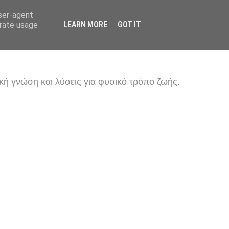
user-agent
erate usage
LEARN MORE
GOT IT
κή γνώση και λύσεις για φυσικό τρόπο ζωής.