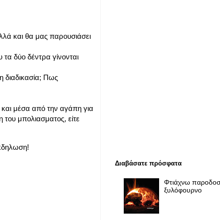
αλλά και θα μας παρουσιάσει
 τα δύο δέντρα γίνονται
τη διαδικασία; Πως
ά και μέσα από την αγάπη για
η του μπολιασματος, είτε
εκδηλωση!
Διαβάσατε πρόσφατα
Φτιάχνω παροδοσ
ξυλόφουρνο