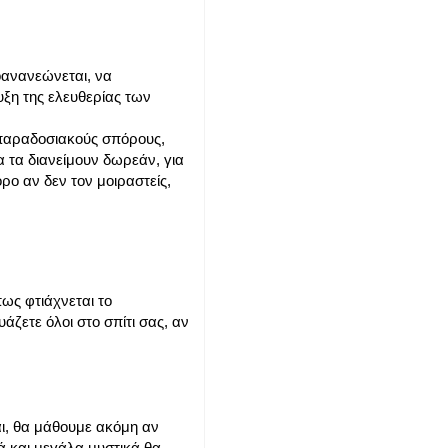
τοανανεώνεται, να
υξη της ελευθερίας των
 παραδοσιακούς σπόρους,
α τα διανείμουν δωρεάν, για
ρο αν δεν τον μοιραστείς,
ως φτιάχνεται το
ζετε όλοι στο σπίτι σας, αν
αι, θα μάθουμε ακόμη αν
 και μεγάλα μυστικά θα