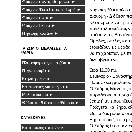
Φτιάχνω-συντηρώ τροφές ►
Φτιάχνω Φέτα Γιαούρτι Τυριά ►
Κυριακή 30 Απριλίου, 
Διανομή - Διάθεση 
Φτιάχνω ποτά ►
'Ό σπόρος είναι η πη
Φτιάχνω Γλυκά ►
πολλαπλασιάζεται, να
Η φτωχή κουζίνα ►
σπόρων της Βαντάνα
Ομάδες, συλλογικότη
ετοιμάζουν με μεράκι
ΤΑ ΖΩΑ-ΟΙ ΜΕΛΛΙΣΕΣ-ΤΑ
ΨΑΡΙΑ
να τα χαρίσουν με πε
δεν αβγαταίνει!"
Πληροφορίες για τα ζώα ►
Ώρα 11.30 π.μ.
Πτηνοτροφία ►
Σεμινάριο - Εργαστήρ
Κτηνοτροφία ►
Παρασκευή μαλακού 
Κατασκευές για τα ζώα ►
Ο Σπύρος Μανέτας από
Μελισσοκομία ►
παραδοσιακό τυροζούλ
έχετε ή αν προμηθευτ
Θάλασσα Ψάρια και Ψάρεμα ►
Τρώγεται και ξηρό, α
Θα το δοκιμάσετε στο
ΚΑΤΑΣΚΕΥΕΣ
Ξηρό ταιριάζει υπέρο
Ο Σπύρος θα απαντήσε
Κατασκευές σπιτιών ►
μπορούμε να το αρωμ