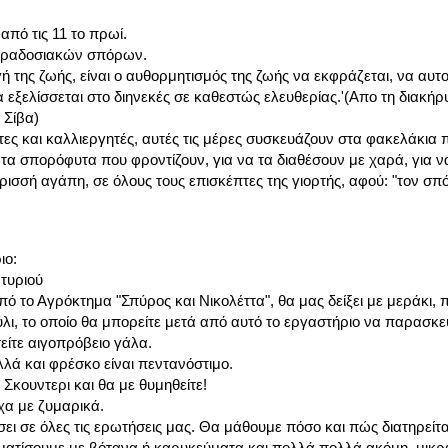
από τις 11 το πρωί.
παραδοσιακών σπόρων.
γή της ζωής, είναι ο αυθορμητισμός της ζωής να εκφράζεται, να αυ
 εξελίσσεται στο διηνεκές σε καθεστώς ελευθερίας.'(Απο τη διακήρ
 Σίβα)
τες και καλλιεργητές, αυτές τις μέρες συσκευάζουν στα φακελάκια
 τα σπορόφυτα που φροντίζουν, για να τα διαθέσουν με χαρά, για ν
ρισσή αγάπη, σε όλους τους επισκέπτες της γιορτής, αφού: "τον σπό
ιο:
τυριού
 το Αγρόκτημα "Σπύρος και Νικολέττα", θα μας δείξει με μεράκι, π
ι, το οποίο θα μπορείτε μετά από αυτό το εργαστήριο να παρασκευά
είτε αιγοπρόβειο γάλα.
λλά και φρέσκο είναι πεντανόστιμο.
 Σκουντερι και θα με θυμηθείτε!
χα με ζυμαρικά.
ι σε όλες τις ερωτήσεις μας. Θα μάθουμε πόσο και πώς διατηρείτ
ατίσουμε με βότανα ή καρυκεύματα και πολλά πολλά ακόμη, μικρά