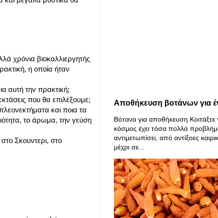
λά χρόνια βιοκαλλιεργητής
ακτική, η οποία ήταν
ια αυτή την πρακτική;
εκτάσεις που θα επιλέξουμε;
Αποθήκευση βοτάνων για έ
 πλεονεκτήματα και ποια τα
Βότανα για αποθήκευση Κοιτάξτε 
ιότητα, το άρωμα, την γεύση
κόσμος έχει τόσα πολλά προβλήμ
αντιμετωπίσει, από αντίξοες καιρι
 στο Σκουντερι, στο
μέχρι σε...