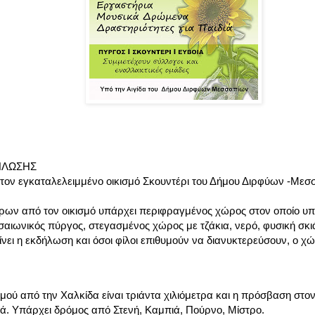
ΗΛΩΣΗΣ
στον εγκαταλελειμμένο οικισμό Σκουντέρι του Δήμου Διρφύων -Μεσ
ρων από τον οικισμό υπάρχει περιφραγμένος χώρος στον οποίο υπά
αιωνικός πύργος, στεγασμένος χώρος με τζάκια, νερό, φυσική σκιά,
ίνει η εκδήλωση και όσοι φίλοι επιθυμούν να διανυκτερεύσουν, ο χ
μού από την Χαλκίδα είναι τριάντα χιλιόμετρα και η πρόσβαση στον
ά. Υπάρχει δρόμος από Στενή, Καμπιά, Πούρνο, Μίστρο.