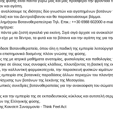
κής φύσης είναι πάντα γύρω μας και μας προσφέρει την φροντίδα 
ον και αγάπη.
 αναλύσουμε τις ιδιότητες δύο γνωστών και αγαπημένων βοτάνων τ
ιά) και του Δεντρολίβανου και θα παρασκευάσουμε βάμμα.
ελημήτρου Βοτανοθεραπεύτρια Τηλ. Επικ.: ++30 6988 602000 e-mai
σηγήτρια:
άντα μία ζεστή αγκαλιά για εκείνη. Σιγά σιγά άρχισε να ανακαλύπτ
 είχε με τα δέντρα, τα φυτά και τα βότανα και την αγάπη της για τ
ασε Βοτανοθεραπεία, όπου όλη η παιδική της εμπειρία λειτούργησ
ι επιστημονικά δοσμένης πλέον γνώσης της φύσης.
ς της με ιατρικά μαθήματα ανατομίας, φυσιολογίας και παθολογία
κε σε όλους τους συναφείς κλάδους, πλουτίζοντας τη βασική της ε
ς, την καλλυντική φαρμακοτεχνία, την παρασκευή φυσικών ιαμάτων
εμπειρία στις βοτανικές παραδόσεις άλλων περιοχών του πλανήτη μ
νίσχυσης των βοτάνων της λεκάνης της Μεσογείου.
πικές συνεδρίες βοτανοθεραπείας για την ανακούφιση του σώματο
 και την εμπειρία της σε εκπαιδευτικούς κύκλους και αυτοτελή σερμιν
ων της Ελληνικής φύσης.
της Κοινσεπ Συναρμονία - Think Feel Act